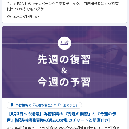
今月もFX会社のキャンペーンを全業者チェック。 口座開設者にとって[有
利]かつ[お得]なものダケ...
2026年8月3日 16:31
為替相場の『先週の復習』と『今週の予習』
【8月3日～の週号】為替相場の『先週の復習』と『今週の予
習』[経済指標発表時の過去の変動のチャートと動画付き]
人気現金[1]外為どっとコム[2]GMO外貨[外貨ex][3]JFX[マトリックス][4]FX