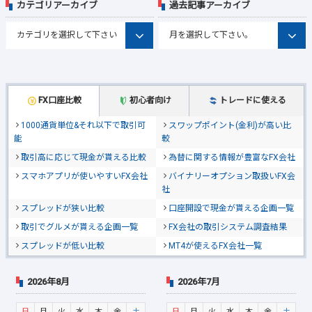
カテゴリアーカイブ
過去記事アーカイブ
FX口座比較
初心者向け
トレードに使える
1000通貨単位&それ以下で取引可
スワップポイント(金利)が高い比
能
較
取引高に応じて現金が貰える比較
為替に関する情報が豊富なFX会社
スマホアプリが使いやすいFX会社
バイナリーオプション取扱いFX会
社
スプレッドが狭い比較
口座開設で現金が貰える企画一覧
取引でグルメが貰える企画一覧
FX会社の取引システム調査結果
スプレッドが低い比較
MT4が使えるFX会社一覧
2026年8月
2026年7月
日
月
火
水
木
金
土
日
月
火
水
木
金
土