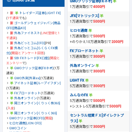
GMOクリック証券[FXネオ]
1万通貨取引で
4000円
トレイダーズ証券[LIGHT FX]
JFX[マトリックス]
(
1千通貨
でも)
1万通貨取引で
5000円
ゴールデンウェイジャパン[商品
CFD][商品KO]
ヒロセ通商
外為ファイネスト
(
LINE登録と1
1万通貨取引で
5000円
千通貨
)
+のりかえ10万通貨取引で
2000円
外為どっとコム[CFD]
[PR]
外為どっとコム[らくらくFX積
FXブロードネット
立]
(
開設とアンケート回答
)
1万通貨取引で
3000円
SBI FXトレード[FX口座]
(
開設と
エントリー
で)
外為オンライン
GMOクリック証券[FXネオ]
(1万
1万通貨取引で
3000円
通貨)
GMO外貨[外貨ex]
(1万通貨)
LIGHT FX
アイネット証券[ループイフダン]
5万通貨取引で
3000円
(1万通貨)
FXブロードネット
(1万通貨)
みんなのFX
外為オンライン
(1万通貨)
5万通貨取引で
5000円
岡三オンライン[くりっく株365]
+シストレ5万通貨取引で
5000円
(
入金
)
岡三オンライン[くりっく365]
セントラル短資ＦＸ[ダイレクトプ
GMOクリック証券[CFD]
(
開設
)
ラス]
ヒロセ通商[LION CFD]
5万通貨取引で
3000円
GMOコイン