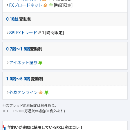
FXブロードネット
[時間限定]
0.18銭
変動制
SBI FXトレード
※１[時間限定]
0.7銭～1.8銭
変動制
アイネット証券
1.0銭～5.0銭
変動制
外為オンライン
※スプレッド原則固定は例外あり。
※１：1～100万通貨の場合(※例外あり)
羊飼いが実際に使用しているFX口座はコレ！