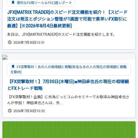
便利なFX用ツール＆FX口座レポート
JFX[MATRIX TRADER]のスピード注文機能を紹介！【スピード
注文は発注とポジション管理が1画面で可能で素早いFX取引に
最適】[※2026年8月4日最終更新]
本日は、JFX[MATRIXTRADER]のスピード注文機能を紹介します。
2026年7月30日15:51
FX突撃取材！あの人の相場観と戦略[有名なあの人の現在の相場観と戦略
を取材]
【FX突撃取材！】7月30日(木曜日)■神田卓也氏の現在の相場観
とFXトレード戦略
【FX突撃取材！企画】に外為どっとコムのセミナーでお馴染み神田卓也さ
んが参加！ 神田卓也さんは、外...
2026年7月30日10:32