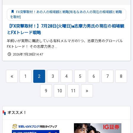
FX突撃取材！あの人の相場観と戦略[有名なあの人の現在の相場観と戦略
を取材]
【FX突撃取材！】7月28日(火曜日)■志摩力男氏の現在の相場観
とFXトレード戦略
羊飼いが実際に購読している有料メルマガの1つ、志摩力男のグローバル
FXトレード！ その志摩力男さ...
2026年7月28日14:47
1
2
3
4
5
6
7
8
9
10
11
オススメ！