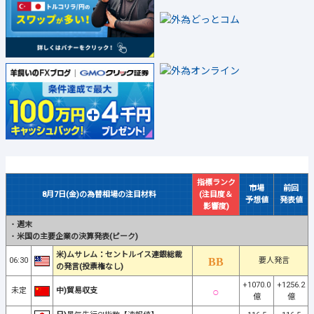
指標ランク
市場
前回
8月7日(金)の為替相場の注目材料
(注目度＆
予想値
発表値
影響度)
・
週末
・
米国の主要企業の決算発表(ピーク)
米)ムサレム：セントルイス連銀総裁
06:30
要人発言
の発言(投票権なし)
+1070.0
+1256.2
未定
中)貿易収支
億
億