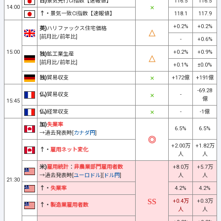
日)
景気先行CI指数【速報値】
116.5
116.5
14:00
↑・
景気一致CI指数【速報値】
118.1
117.9
+0.2%
+0.2%
英)
ハリファックス住宅価格
[前月比/前年比]
-
+0.6%
15:00
+0.2%
+0.9%
独)
鉱工業生産
[前月比/前年比]
+0.1%
±0.0%
独)
貿易収支
+172億
+191億
-69.28
仏)
貿易収支
-
億
15:45
仏)
経常収支
-
-1億
加)
失業率
6.5%
6.5%
→過去発表時[
カナダ円
]
+2.00万
+1.82万
↑・
雇用ネット変化
人
人
米)
雇用統計
：
非農業部門雇用者数
+8.0万
+5.7万
→過去発表時[
ユーロドル
][
ドル円
]
人
人
21:30
↑・
失業率
4.2%
4.2%
+0.4万
+0.3万
↑・
製造業雇用者数
人
人