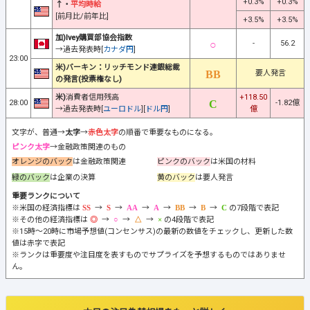
+0.3%
+0.3%
↑・
平均時給
[前月比/前年比]
+3.5%
+3.5%
加)Ivey購買部協会指数
-
56.2
→過去発表時[
カナダ円
]
23:00
米)バーキン：リッチモンド連銀総裁
要人発言
の発言(投票権なし)
米)
消費者信用残高
+118.50
28:00
-1.82億
→過去発表時[
ユーロドル
][
ドル円
]
億
文字が、普通→
太字
→
赤色太字
の順番で重要なものになる。
ピンク太字
→金融政策関連のもの
オレンジのバック
は金融政策関連
ピンクのバック
は米国の材料
緑のバック
は企業の決算
黄のバック
は要人発言
重要ランクについて
※米国の経済指標は
→
→
→
→
→
→
の7段階で表記
※その他の経済指標は
→
→
→
の4段階で表記
※15時～20時に市場予想値(コンセンサス)の最新の数値をチェックし、更新した数
値は赤字で表記
※ランクは重要度や注目度を表すものでサプライズを予想するものではありませ
ん。