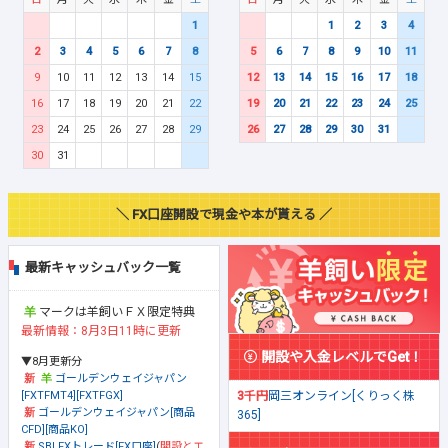
1
1
2
3
4
2
3
4
5
6
7
8
5
6
7
8
9
10
11
9
10
11
12
13
14
15
12
13
14
15
16
17
18
16
17
18
19
20
21
22
19
20
21
22
23
24
25
23
24
25
26
27
28
29
26
27
28
29
30
31
30
31
＼ FX口座開設で現金や本が貰える ／
最新キャッシュバック一覧
マークは羊飼いＦＸ限定特典
最新情報：8月3日11時に更新
開設や入金レベルでGet！
▼8月更新分
ゴールデンウェイジャパン
[FXTFMT4][FXTFGX]
3千円
岡三オンライン[くりっく株
ゴールデンウェイジャパン[商品
365]
CFD][商品KO]
SBI FXトレード[FX口座]
(
開設とエ