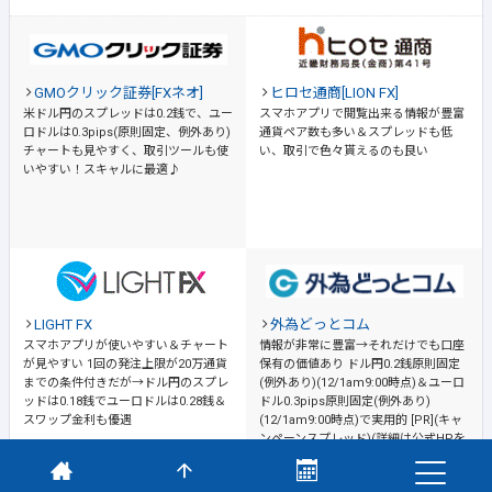
GMOクリック証券[FXネオ]
ヒロセ通商[LION FX]
米ドル円のスプレッドは0.2銭で、ユー
スマホアプリで閲覧出来る情報が豊富
ロドルは0.3pips(原則固定、例外あり)
通貨ペア数も多い＆スプレッドも低
チャートも見やすく、取引ツールも使
い、取引で色々貰えるのも良い
いやすい！スキャルに最適♪
LIGHT FX
外為どっとコム
スマホアプリが使いやすい＆チャート
情報が非常に豊富→それだけでも口座
が見やすい
1回の発注上限が20万通貨
保有の価値あり
ドル円0.2銭原則固定
までの条件付きだが→ドル円のスプレ
(例外あり)(12/1am9:00時点)＆ユーロ
ッドは0.18銭でユーロドルは0.28銭＆
ドル0.3pips原則固定(例外あり)
スワップ金利も優遇
(12/1am9:00時点)で実用的 [PR](キャ
ンペーンスプレッド)(詳細は公式HPを
ご確認ください)