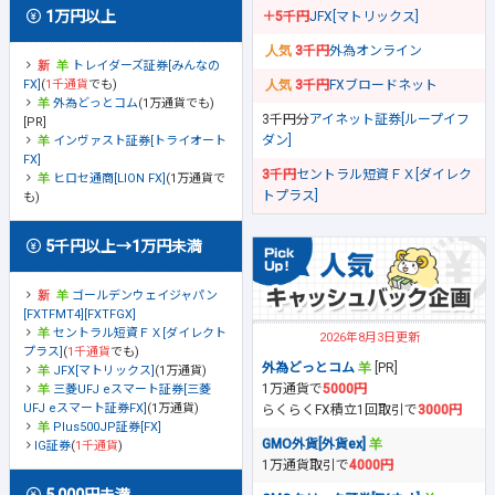
1万円以上
＋5千円
JFX[マトリックス]
3千円
外為オンライン
トレイダーズ証券[みんなの
FX]
(
1千通貨
でも)
3千円
FXブロードネット
外為どっとコム
(1万通貨でも)
3千円分
アイネット証券[ループイフ
[PR]
ダン]
インヴァスト証券[トライオート
FX]
3千円
セントラル短資ＦＸ[ダイレク
ヒロセ通商[LION FX]
(1万通貨で
トプラス]
も)
5千円以上→1万円未満
ゴールデンウェイジャパン
[FXTFMT4][FXTFGX]
セントラル短資ＦＸ[ダイレクト
2026年8月3日更新
プラス]
(
1千通貨
でも)
外為どっとコム
[PR]
JFX[マトリックス]
(1万通貨)
1万通貨で
5000円
三菱UFJ eスマート証券[三菱
UFJ eスマート証券FX]
(1万通貨)
らくらくFX積立1回取引で
3000円
Plus500JP証券[FX]
GMO外貨[外貨ex]
IG証券
(
1千通貨
)
1万通貨取引で
4000円
5,000円未満