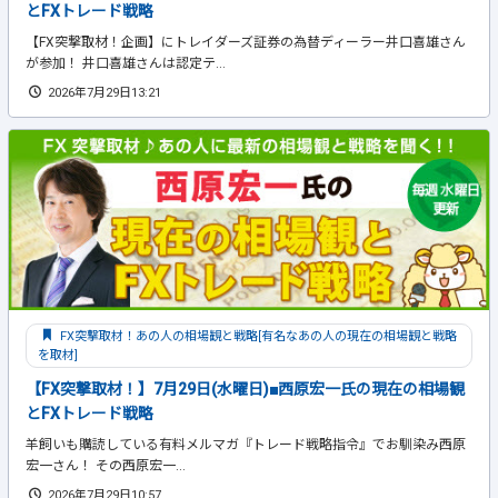
とFXトレード戦略
【FX突撃取材！企画】にトレイダーズ証券の為替ディーラー井口喜雄さん
が参加！ 井口喜雄さんは認定テ...
2026年7月29日13:21
FX突撃取材！あの人の相場観と戦略[有名なあの人の現在の相場観と戦略
を取材]
【FX突撃取材！】7月29日(水曜日)■西原宏一氏の現在の相場観
とFXトレード戦略
羊飼いも購読している有料メルマガ『トレード戦略指令』でお馴染み西原
宏一さん！ その西原宏一...
2026年7月29日10:57