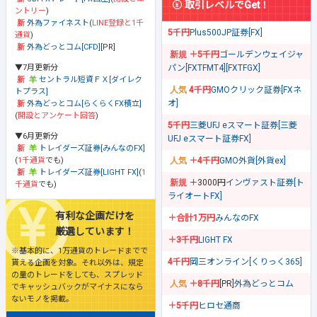
取引レベルでGet！
ントリー
)
外為ファイネスト
(
LINE登録と1千
5千円
Plus500JP証券[FX]
通貨
)
外為どっとコム[CFD]
[PR]
＋5千円
ゴールデンウェイジャ
▼7月更新分
パン[FXTFMT4][FXTFGX]
セントラル短資ＦＸ[ダイレク
4千円
GMOクリック証券[FXネ
トプラス]
オ]
外為どっとコム[らくらくFX積立]
(
開設とアンケート回答
)
5千円
三菱UFJ eスマート証券[三菱
▼6月更新分
UFJ eスマート証券FX]
トレイダーズ証券[みんなのFX]
(
1千通貨
でも)
＋4千円
GMO外貨[外貨ex]
トレイダーズ証券[LIGHT FX]
(
1
＋3000円
インヴァスト証券[ト
千通貨
でも)
ライオートFX]
有利な企画だけを
＋合計1万円
みんなのFX
厳選しています！
＋3千円
LIGHT FX
※基本的に、1万通貨のトレードまでで
4千円
岡三オンライン[くりっく365]
貰える企画を対象。それ以外は、規定
の量のトレードをしても、スプレッド
＋8千円
[PR]
外為どっとコム
でキャッシュバックがマイナスになら
ないモノを掲載。
＋5千円
ヒロセ通商