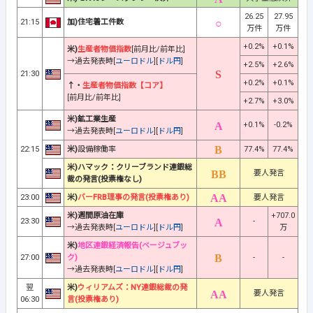
26.25
27.95
21:15
加)住宅着工件数
万件
万件
+0.2%
+0.1%
米)
生産者物価指数
[前月比/前年比]
→過去発表時[
ユーロドル
][
ドル円
]
+2.5%
+2.6%
21:30
+0.2%
+0.1%
↑・
生産者物価指数【コア】
[前月比/前年比]
+2.7%
+3.0%
米)鉱工業生産
+0.1%
-0.2%
→過去発表時[
ユーロドル
][
ドル円
]
22:15
米)
設備稼働率
77.4%
77.4%
米)ハマック：クリーブランド連銀総
要人発言
裁の発言(投票権なし)
23:00
米)
バーFRB理事の発言(投票権あり)
要人発言
米)週間原油在庫
+707.0
23:30
-
→過去発表時[
ユーロドル
][
ドル円
]
万
米)
地区連銀経済報告(ベージュブッ
27:00
ク)
-
-
→過去発表時[
ユーロドル
][
ドル円
]
翌
米)
ウィリアムズ：NY連銀総裁の発
要人発言
06:30
言(投票権あり)