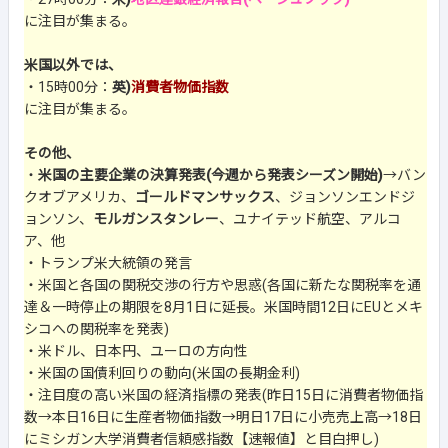
に注目が集まる。
米国以外では、
・15時00分：
英)
消費者物価指数
に注目が集まる。
その他、
・
米国の主要企業の決算発表(今週から発表シーズン開始)
→バン
クオブアメリカ、
ゴールドマンサックス
、ジョンソンエンドジ
ョンソン、
モルガンスタンレー
、ユナイテッド航空、アルコ
ア、他
・トランプ米大統領の発言
・米国と各国の関税交渉の行方や思惑(各国に新たな関税率を通
達＆一時停止の期限を8月1日に延長。米国時間12日にEUとメキ
シコへの関税率を発表)
・米ドル、日本円、ユーロの方向性
・米国の国債利回りの動向(米国の長期金利)
・注目度の高い米国の経済指標の発表(昨日15日に消費者物価指
数→本日16日に生産者物価指数→明日17日に小売売上高→18日
にミシガン大学消費者信頼感指数【速報値】と目白押し)