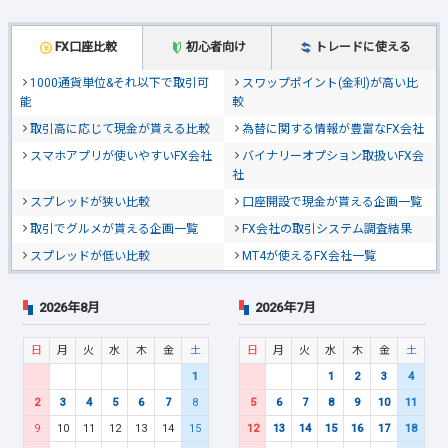
FX口座比較
初心者向け
トレードに使える
1000通貨単位&それ以下で取引可
スワップポイント(金利)が高い比
能
較
取引高に応じて現金が貰える比較
為替に関する情報が豊富なFX会社
スマホアプリが使いやすいFX会社
バイナリーオプション取扱いFX会
社
スプレッドが狭い比較
口座開設で現金が貰える企画一覧
取引でグルメが貰える企画一覧
FX会社の取引システム調査結果
スプレッドが低い比較
MT4が使えるFX会社一覧
2026年8月
2026年7月
日
月
火
水
木
金
土
日
月
火
水
木
金
土
1
1
2
3
4
2
3
4
5
6
7
8
5
6
7
8
9
10
11
9
10
11
12
13
14
15
12
13
14
15
16
17
18