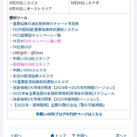
9月25日△スイス
9月30日△カナダ
9月30日△オーストラリア
便利ツール
・
重要指標の過去発表時のチャート早見表
・
FX(外国為替)重要指標直前通知システム
・
FX口座開設キャンペーン一覧
・
今月の
FXキャンペーン凄い順
・
FX比較ロボ
・LINE@ID：@forex
・
羊飼いのLINEスタンプ
・
投資猫のLINEスタンプ
・
羊飼いのFXメルマガ
・
本日の経済指標メルマガ
・
FX重要経済指標直前通知メルマガ
・
為替相場3大市場対照表【2024年→2025年冬時間バージョン】
・
2025年★主要各国の金融政策発表[政策金利発表]スケジュール
・
為替相場3大市場対照表【2025年夏時間バージョン】
・
【2025年・夏時間用】主要FX取引会社『取引可能時間』
羊飼いのFXブログのTOPページはこちら
前
へ
トップ
先頭へ
次
へ