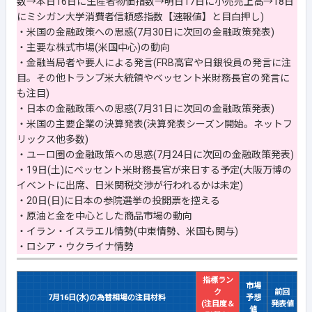
数→本日16日に生産者物価指数→明日17日に小売売上高→18日
にミシガン大学消費者信頼感指数【速報値】と目白押し)
・米国の金融政策への思惑(7月30日に次回の金融政策発表)
・主要な株式市場(米国中心)の動向
・金融当局者や要人による発言(FRB高官や日銀役員の発言に注
目。その他トランプ米大統領やベッセント米財務長官の発言に
も注目)
・日本の金融政策への思惑(7月31日に次回の金融政策発表)
・米国の主要企業の決算発表(決算発表シーズン開始。ネットフ
リックス他多数)
・ユーロ圏の金融政策への思惑(7月24日に次回の金融政策発表)
・19日(土)にベッセント米財務長官が来日する予定(大阪万博の
イベントに出席、日米関税交渉が行われるかは未定)
・20日(日)に日本の参院選挙の投開票を控える
・原油と金を中心とした商品市場の動向
・イラン・イスラエル情勢(中東情勢、米国も関与)
・ロシア・ウクライナ情勢
指標ラン
市場
ク
前回
7月16日(水)の為替相場の注目材料
予想
(注目度＆
発表値
値