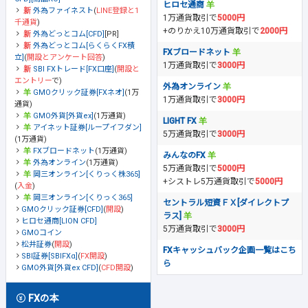
ヒロセ通商
外為ファイネスト
(
LINE登録と1
1万通貨取引で
5000円
千通貨
)
+のりかえ10万通貨取引で
2000円
外為どっとコム[CFD]
[PR]
外為どっとコム[らくらくFX積
FXブロードネット
立]
(
開設とアンケート回答
)
1万通貨取引で
3000円
SBI FXトレード[FX口座]
(
開設と
エントリー
で)
外為オンライン
GMOクリック証券[FXネオ]
(1万
1万通貨取引で
3000円
通貨)
GMO外貨[外貨ex]
(1万通貨)
LIGHT FX
アイネット証券[ループイフダン]
5万通貨取引で
3000円
(1万通貨)
FXブロードネット
(1万通貨)
みんなのFX
外為オンライン
(1万通貨)
5万通貨取引で
5000円
岡三オンライン[くりっく株365]
+シストレ5万通貨取引で
5000円
(
入金
)
岡三オンライン[くりっく365]
セントラル短資ＦＸ[ダイレクトプ
GMOクリック証券[CFD]
(
開設
)
ラス]
ヒロセ通商[LION CFD]
5万通貨取引で
3000円
GMOコイン
松井証券
(
開設
)
FXキャッシュバック企画一覧はこち
SBI証券[SBIFXα]
(
FX開設
)
ら
GMO外貨[外貨ex CFD]
(
CFD開設
)
FXの本