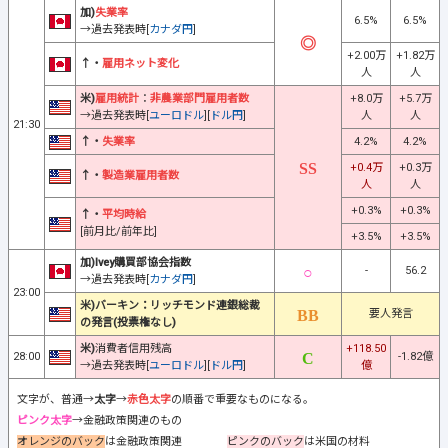
加)
失業率
6.5%
6.5%
→過去発表時[
カナダ円
]
+2.00万
+1.82万
↑・
雇用ネット変化
人
人
米)
雇用統計
：
非農業部門雇用者数
+8.0万
+5.7万
→過去発表時[
ユーロドル
][
ドル円
]
人
人
21:30
↑・
失業率
4.2%
4.2%
+0.4万
+0.3万
↑・
製造業雇用者数
人
人
+0.3%
+0.3%
↑・
平均時給
[前月比/前年比]
+3.5%
+3.5%
加)Ivey購買部協会指数
-
56.2
→過去発表時[
カナダ円
]
23:00
米)バーキン：リッチモンド連銀総裁
要人発言
の発言(投票権なし)
米)
消費者信用残高
+118.50
28:00
-1.82億
→過去発表時[
ユーロドル
][
ドル円
]
億
文字が、普通→
太字
→
赤色太字
の順番で重要なものになる。
ピンク太字
→金融政策関連のもの
オレンジのバック
は金融政策関連
ピンクのバック
は米国の材料