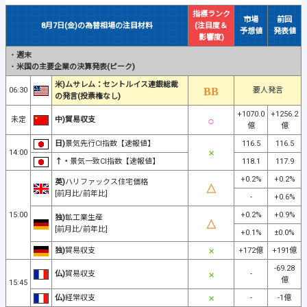
指標ランク
市場
前回
8月7日(金)の為替相場の注目材料
(注目度＆
予想値
発表値
影響度)
・
週末
・
米国の主要企業の決算発表(ピーク)
米)ムサレム：セントルイス連銀総裁
06:30
要人発言
の発言(投票権なし)
+1070.0
+1256.2
未定
中)貿易収支
億
億
日)
景気先行CI指数【速報値】
116.5
116.5
14:00
↑・
景気一致CI指数【速報値】
118.1
117.9
+0.2%
+0.2%
英)
ハリファックス住宅価格
[前月比/前年比]
-
+0.6%
15:00
+0.2%
+0.9%
独)
鉱工業生産
[前月比/前年比]
+0.1%
±0.0%
独)
貿易収支
+172億
+191億
-69.28
仏)
貿易収支
-
億
15:45
仏)
経常収支
-
-1億