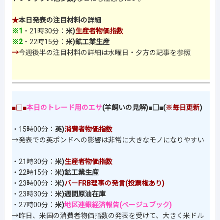
★
本日発表の注目材料の詳細
※1
・21時30分：
米)
生産者物価指数
※2
・22時15分：
米)鉱工業生産
→
今週後半の注目材料の詳細は水曜日・夕方の記事を参照
■□■
本日のトレード用のエサ
(羊飼いの見解)■□■(
※毎日更新
)
・15時00分：
英)
消費者物価指数
→発表での英ポンドへの影響は非常に大きなモノになりやすい
・21時30分：
米)
生産者物価指数
・22時15分：
米)鉱工業生産
・23時00分：
米)
バーFRB理事の発言(投票権あり)
・23時30分：
米)週間原油在庫
・27時00分：
米)
地区連銀経済報告(ベージュブック)
→昨日、米国の消費者物価指数の発表を受けて、大きく米ドル