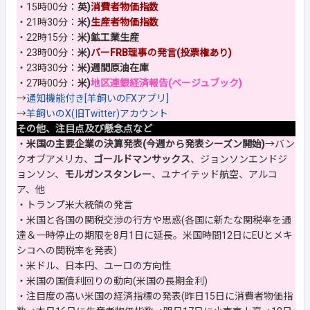
・15時00分：
英)
消費者物価指数
・21時30分：
米)
生産者物価指数
・22時15分：
米)鉱工業生産
・23時00分：
米)
バーFRB理事の発言(投票権あり)
・23時30分：
米)週間原油在庫
・27時00分：
米)
地区連銀経済報告(ベージュブック)
→
通知機能付き[羊飼いのFXアプリ]
→
羊飼いのX(旧Twitter)アカウント
その他、注目点及び懸念点など
・
米国の主要企業の決算発表(今週から発表シーズン開始)
→バン
クオブアメリカ、
ゴールドマンサックス
、ジョンソンエンドジ
ョンソン、
モルガンスタンレー
、ユナイテッド航空、アルコ
ア、他
・トランプ米大統領の発言
・米国と各国の関税交渉の行方や思惑(各国に新たな関税率を通
達＆一時停止の期限を8月1日に延長。米国時間12日にEUとメキ
シコへの関税率を発表)
・米ドル、日本円、ユーロの方向性
・米国の国債利回りの動向(米国の長期金利)
・注目度の高い米国の経済指標の発表(昨日15日に消費者物価指