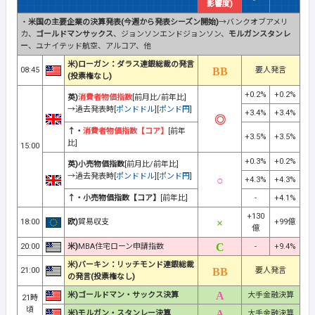
影響度)
・
米国の主要企業の決算発表(今週から発表シーズン開始)
→バンクオブアメリ
カ、
ゴールドマンサックス
、ジョンソンエンドジョンソン、
モルガンスタンレ
ー
、ユナイテッド航空、アルコア、他
米)ローガン：ダラス連銀総裁の発言
08:45
要人発言
(投票権なし)
+0.2%
+0.2%
英)
消費者物価指数
[前月比/前年比]
→過去発表時[
ポンドドル
][
ポンド円
]
+3.4%
+3.4%
↑・
消費者物価指数【コア】
[前年
+3.5%
+3.5%
比]
15:00
+0.3%
+0.2%
英)小売物価指数
[前月比/前年比]
→過去発表時[
ポンドドル
][
ポンド円
]
+4.3%
+4.3%
↑・小売物価指数【コア】
[前年比]
-
+4.1%
+130
18:00
欧)
貿易収支
+99億
億
20:00
米)
MBA住宅ローン申請指数
-
+9.4%
米)バーキン：リッチモンド連銀総裁
21:00
要人発言
の発言(投票権なし)
米)ゴールドマン・サックス決算
大手金融決算
21時
頃
米)モルガン・スタンレー決算
大手金融決算