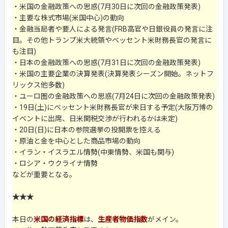
・米国の金融政策への思惑(7月30日に次回の金融政策発表)
・主要な株式市場(米国中心)の動向
・金融当局者や要人による発言(FRB高官や日銀役員の発言に注
目。その他トランプ米大統領やベッセント米財務長官の発言に
も注目)
・日本の金融政策への思惑(7月31日に次回の金融政策発表)
・米国の主要企業の決算発表(決算発表シーズン開始。ネットフ
リックス他多数)
・ユーロ圏の金融政策への思惑(7月24日に次回の金融政策発表)
・19日(土)にベッセント米財務長官が来日する予定(大阪万博の
イベントに出席、日米関税交渉が行われるかは未定)
・20日(日)に日本の参院選挙の投開票を控える
・原油と金を中心とした商品市場の動向
・イラン・イスラエル情勢(中東情勢、米国も関与)
・ロシア・ウクライナ情勢
などが重要となる。
★★★
本日の
米国の経済指標
は、
生産者物価指数
がメイン。