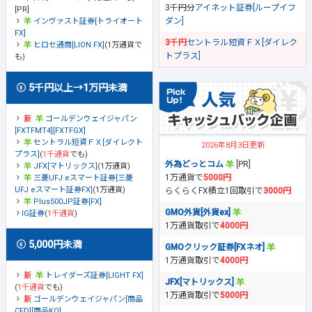
3千円分
アイネット証券[ループイフ
[PR]
ダン]
インヴァスト証券[トライオート
FX]
3千円
セントラル短資ＦＸ[ダイレク
ヒロセ通商[LION FX]
(1万通貨で
トプラス]
も)
5千円以上→1万円未満
ゴールデンウェイジャパン
[FXTFMT4][FXTFGX]
セントラル短資ＦＸ[ダイレクト
2026年8月3日更新
プラス]
(
1千通貨
でも)
外為どっとコム
[PR]
JFX[マトリックス]
(1万通貨)
1万通貨で
5000円
三菱UFJ eスマート証券[三菱
UFJ eスマート証券FX]
(1万通貨)
らくらくFX積立1回取引で
3000円
Plus500JP証券[FX]
GMO外貨[外貨ex]
IG証券
(
1千通貨
)
1万通貨取引で
4000円
5,000円未満
GMOクリック証券[FXネオ]
1万通貨取引で
4000円
トレイダーズ証券[LIGHT FX]
JFX[マトリックス]
(
1千通貨
でも)
1万通貨取引で
5000円
ゴールデンウェイジャパン[商品
CFD][商品KO]