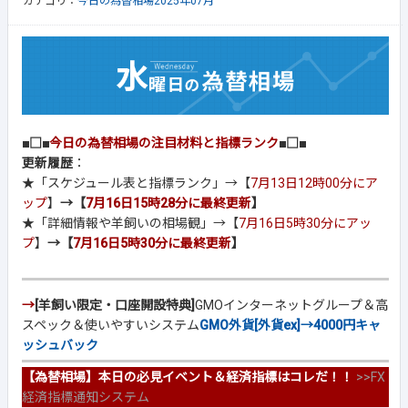
カテゴリ：
今日の為替相場2025年07月
■□■
今日の為替相場の注目材料と指標ランク
■□■
更新履歴
：
★「スケジュール表と指標ランク」→【
7月13日12時00分にア
ップ
】
→【
7月16日15時28分に最終更新
】
★「詳細情報や羊飼いの相場観」→【
7月16日5時30分にアッ
プ
】
→【
7月16日5時30分に最終更新
】
→
[羊飼い限定・口座開設特典]
GMOインターネットグループ＆高
スペック＆使いやすいシステム
GMO外貨[外貨ex]→4000円キャ
ッシュバック
【為替相場】本日の必見イベント＆経済指標はコレだ！！
>>
FX
経済指標通知システム