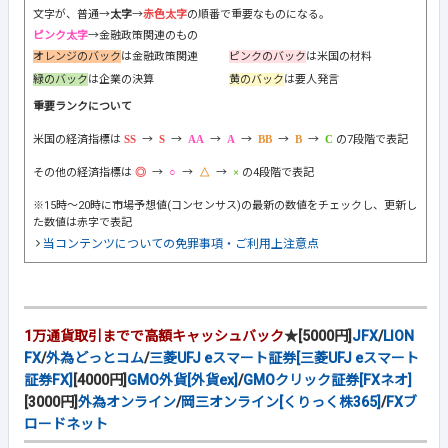
文字が、普通→
太字
→
赤色太字
の順番で重要なものになる。
ピンク太字
→金融政策関連のもの
オレンジのバック
は金融政策関連
ピンクのバック
は米国の材料
緑のバック
は企業の決算
黄のバック
は要人発言
重要ランクについて
米国の経済指標は
→
→
→
→
→
→
の7段階で表記
その他の経済指標は
→
→
→
の4段階で表記
※15時～20時に市場予想値(コンセンサス)の最新の数値をチェックし、更新し
た数値は赤字で表記
当コンテンツについての免罪事項・ご利用上注意点
1万通貨取引までで高額キャッシュバック
★[5000円]
JFX
/
LION
FX
/
外為どっとコム
/
三菱UFJ eスマート証券[三菱UFJ eスマート
証券FX]
[4000円]
GMO外貨[外貨ex]
/
GMOクリック証券[FXネオ]
[3000円]
外為オンライン
/
岡三オンライン[くりっく株365]
/
FXブ
ロードネット