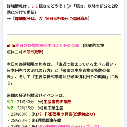
詳細情報は
↓↓↓
続きをどうぞ！(※「続き」以降の部分と2段
階に分けて更新)
→【
詳細部分は、7月16日5時30分に追記済み
】
■□■
本日の為替相場の注目点とその見通し
(客観的な視
点)
■□■
(
※毎日更新
)
本日の為替相場の焦点は、『直近で強まっている米ドル買い・
日本円売りの流れの行方』と『米国の生産者物価指数の発
表』、そして『主要な株式市場及び米国債利回りの動向』にあ
り。
米国の経済指標及びイベントは、
※1
・21時30分：
米)
生産者物価指数
※2
・22時15分：
米)鉱工業生産
・23時00分：
米)
バーFRB理事の発言(投票権あり)
・23時30分：
米)週間原油在庫
・27時00分：
米)
地区連銀経済報告(ベージュブック)