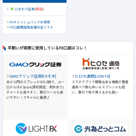
ひまわり証券
(
開設
)
FXキャッシュバックお得順
FX口座開設現金還元全リスト
羊飼いが実際に使用しているFX口座はコレ！
GMOクリック証券[FXネオ]
ヒロセ通商[LION FX]
米ドル円のスプレッドは0.2銭で、ユー
スマホアプリで閲覧出来る情報が豊富
ロドルは0.3pips(原則固定、例外あり)
通貨ペア数も多い＆スプレッドも低
チャートも見やすく、取引ツールも使
い、取引で色々貰えるのも良い
いやすい！スキャルに最適♪