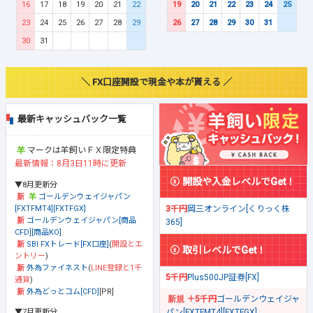
16
17
18
19
20
21
22
19
20
21
22
23
24
25
23
24
25
26
27
28
29
26
27
28
29
30
31
30
31
＼ FX口座開設で現金や本が貰える ／
最新キャッシュバック一覧
マークは羊飼いＦＸ限定特典
最新情報：8月3日11時に更新
開設や入金レベルでGet！
▼8月更新分
ゴールデンウェイジャパン
[FXTFMT4][FXTFGX]
3千円
岡三オンライン[くりっく株
ゴールデンウェイジャパン[商品
365]
CFD][商品KO]
SBI FXトレード[FX口座]
(
開設とエ
取引レベルでGet！
ントリー
)
外為ファイネスト
(
LINE登録と1千
5千円
Plus500JP証券[FX]
通貨
)
外為どっとコム[CFD]
[PR]
＋5千円
ゴールデンウェイジャ
▼7月更新分
パン[FXTFMT4][FXTFGX]