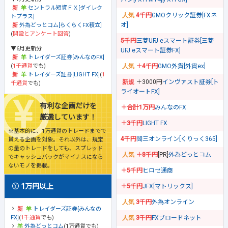
セントラル短資ＦＸ[ダイレク
4千円
GMOクリック証券[FXネ
トプラス]
オ]
外為どっとコム[らくらくFX積立]
(
開設とアンケート回答
)
5千円
三菱UFJ eスマート証券[三菱
▼6月更新分
UFJ eスマート証券FX]
トレイダーズ証券[みんなのFX]
(
1千通貨
でも)
＋4千円
GMO外貨[外貨ex]
トレイダーズ証券[LIGHT FX]
(
1
＋3000円
インヴァスト証券[ト
千通貨
でも)
ライオートFX]
有利な企画だけを
＋合計1万円
みんなのFX
厳選しています！
＋3千円
LIGHT FX
※基本的に、1万通貨のトレードまでで
4千円
岡三オンライン[くりっく365]
貰える企画を対象。それ以外は、規定
の量のトレードをしても、スプレッド
＋8千円
[PR]
外為どっとコム
でキャッシュバックがマイナスになら
ないモノを掲載。
＋5千円
ヒロセ通商
1万円以上
＋5千円
JFX[マトリックス]
3千円
外為オンライン
トレイダーズ証券[みんなの
FX]
(
1千通貨
でも)
3千円
FXブロードネット
外為どっとコム
(1万通貨でも)