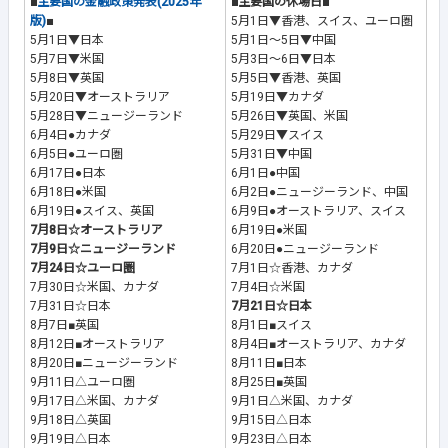
■
主要国の金融政策発表(2025年
■主要国の休場日■
版)
■
5月1日▼香港、スイス、ユーロ圏
5月1日▼日本
5月1日～5日▼中国
5月7日▼米国
5月3日～6日▼日本
5月8日▼英国
5月5日▼香港、英国
5月20日▼オーストラリア
5月19日▼カナダ
5月28日▼ニュージーランド
5月26日▼英国、米国
6月4日●カナダ
5月29日▼スイス
6月5日●ユーロ圏
5月31日▼中国
6月17日●日本
6月1日●中国
6月18日●米国
6月2日●ニュージーランド、中国
6月19日●スイス、英国
6月9日●オーストラリア、スイス
7月8日☆オーストラリア
6月19日●米国
7月9日☆ニュージーランド
6月20日●ニュージーランド
7月24日☆ユーロ圏
7月1日☆香港、カナダ
7月30日☆米国、カナダ
7月4日☆米国
7月31日☆日本
7月21日☆日本
8月7日■英国
8月1日■スイス
8月12日■オーストラリア
8月4日■オーストラリア、カナダ
8月20日■ニュージーランド
8月11日■日本
9月11日△ユーロ圏
8月25日■英国
9月17日△米国、カナダ
9月1日△米国、カナダ
9月18日△英国
9月15日△日本
9月19日△日本
9月23日△日本