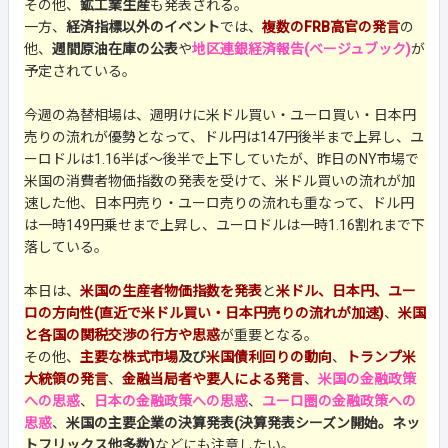
その他、
鉱工業生産
も発表される。
一方、
経済指標以外のイベント
では、
複数のFRB高官の発言
の
他、
週間原油在庫の公表
や
地区連銀経済報告(ベージュブック)
が
予定されている。
今週の為替相場は、週明けに米ドル買い・ユーロ買い・日本円
売りの流れが優勢となって、ドル円は147円後半まで上昇し、ユ
ーロドルは1.16半ば～後半で上下していたが、昨日のNY市場で
米国の消費者物価指数の発表を受けて、米ドル買いの流れが加
速した他、日本円売り・ユーロ売りの流れも重なって、ドル円
は一時149円乗せまで上昇し、ユーロドルは一時1.16割れまで下
落している。
本日は、
米国の生産者物価指数を発表
と
米ドル、日本円、ユー
ロの方向性(直近で米ドル買い・日本円売りの流れが加速)
、
米国
と各国の関税交渉の行方や思惑
が重要となる。
その他、
主要な株式市場
及び
米国債利回りの動向
、
トランプ米
大統領の発言
、
金融当局者や要人による発言
、
米国の金融政策
への思惑
、
日本の金融政策への思惑
、
ユーロ圏の金融政策への
思惑
、
米国の主要企業の決算発表(決算発表シーズン開始。ネッ
トフリックス他多数)
などにも注意したい。