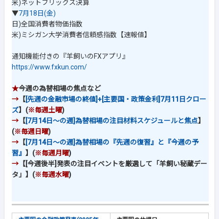
米)ネットフリックス決算
▼
7月18日(金)
日)全国消費者物価指数
米)ミシガン大学消費者信頼感指数【速報値】
通知機能付きの『羊飼いのFXアプリ』
https://www.fxkun.com/
★
今週の為替相場の焦点など
→
【
[先週の金融市場の終値]+[主要国・政策金利]7月11日クロー
ズ
】(
※毎週土曜
)
→
【
[7月14日～の週]為替相場の注目材料スケジュールと焦点
】
(
※毎週日曜
)
→
【
[7月14日～の週]為替相場の『先週の復習』と『今週の予
習』
】(
※毎週月曜
)
→
【[今週後半]発表の注目イベントを厳選して「羊飼い秘蔵デー
タ」】(
※毎週水曜
)