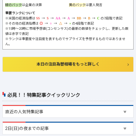
緑のバック
は企業の決算
黄のバック
は要人発言
重要ランクについて
※米国の経済指標は
→
→
→
→
→
→
の7段階で表記
※その他の経済指標は
→
→
→
の4段階で表記
※15時～20時に市場予想値(コンセンサス)の最新の数値をチェックし、更新した数
値は赤字で表記
※ランクは重要度や注目度を表すものでサプライズを予想するものではありませ
ん。
本日の注目為替相場をもっと詳しく
必見！！特集記事クイックリンク
直近の
人気特集記事
2日(日)の夜までの記事