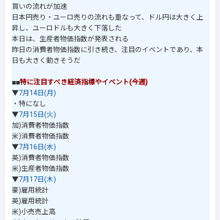
買いの流れが加速
日本円売り・ユーロ売りの流れも重なって、ドル円は大きく上
昇し、ユーロドルも大きく下落した
本日は、生産者物価指数が発表される
昨日の消費者物価指数に引き続き、注目のイベントであり、本
日も大きく動きそうだ
■■
特に注目すべき経済指標やイベント(今週)
▼
7月14日(月)
・特になし
▼
7月15日(火)
加)消費者物価指数
米)消費者物価指数
▼
7月16日(水)
英)消費者物価指数
米)生産者物価指数
▼
7月17日(木)
豪)雇用統計
英)雇用統計
米)小売売上高