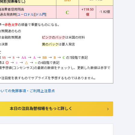
発言(投票権なし)
)
消費者信用残高
+118.50
-1.82億
過去発表時[
ユーロドル
][
ドル円
]
億
字
→
赤色太字
の順番で重要なものになる。
政策関連のもの
は金融政策関連
ピンクのバック
は米国の材料
の決算
黄のバック
は要人発言
て
は
→
→
→
→
→
→
の7段階で表記
標は
→
→
→
の4段階で表記
市場予想値(コンセンサス)の最新の数値をチェックし、更新した数値は赤字で
や注目度を表すものでサプライズを予想するものではありません。
ついての免罪事項・ご利用上注意点
本日の注目為替相場をもっと詳しく