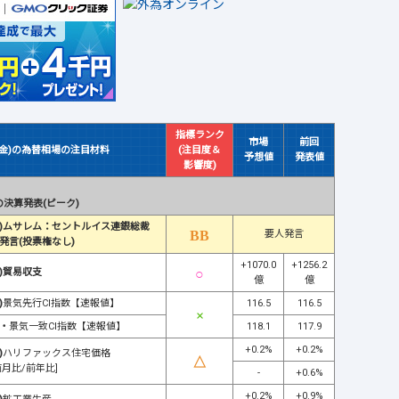
指標ランク
市場
前回
(金)の為替相場の注目材料
(注目度＆
予想値
発表値
影響度)
決算発表(ピーク)
)ムサレム：セントルイス連銀総裁
要人発言
発言(投票権なし)
+1070.0
+1256.2
)貿易収支
億
億
)
景気先行CI指数【速報値】
116.5
116.5
・
景気一致CI指数【速報値】
118.1
117.9
+0.2%
+0.2%
)
ハリファックス住宅価格
前月比/前年比]
-
+0.6%
+0.2%
+0.9%