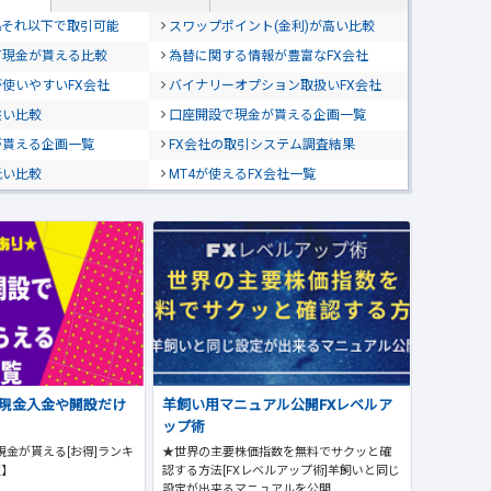
位&それ以下で取引可能
スワップポイント(金利)が高い比較
て現金が貰える比較
為替に関する情報が豊富なFX会社
使いやすいFX会社
バイナリーオプション取扱いFX会社
狭い比較
口座開設で現金が貰える企画一覧
が貰える企画一覧
FX会社の取引システム調査結果
低い比較
MT4が使えるFX会社一覧
で現金入金や開設だけ
羊飼い用マニュアル公開FXレベルア
ップ術
現金が貰える[お得]ランキ
★世界の主要株価指数を無料でサクッと確
版】
認する方法[FXレベルアップ術]羊飼いと同じ
設定が出来るマニュアルを公開