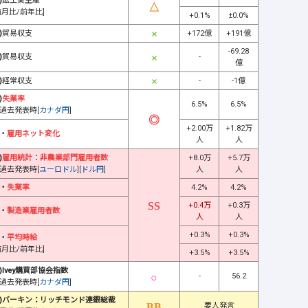
)
鉱工業生産
前月比/前年比]
+0.1%
±0.0%
)
貿易収支
+172億
+191億
-69.28
)
貿易収支
-
億
)
経常収支
-
-1億
)
失業率
6.5%
6.5%
過去発表時[
カナダ円
]
+2.00万
+1.82万
・
雇用ネット変化
人
人
)
雇用統計
：
非農業部門雇用者数
+8.0万
+5.7万
過去発表時[
ユーロドル
][
ドル円
]
人
人
・
失業率
4.2%
4.2%
+0.4万
+0.3万
・
製造業雇用者数
人
人
+0.3%
+0.3%
・
平均時給
前月比/前年比]
+3.5%
+3.5%
)Ivey購買部協会指数
-
56.2
過去発表時[
カナダ円
]
)バーキン：リッチモンド連銀総裁
要人発言