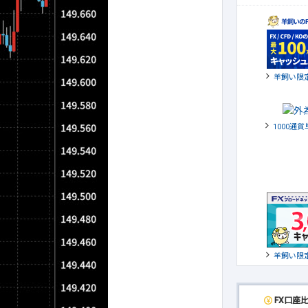
羊飼い限
1000通
羊飼い限
FX口座