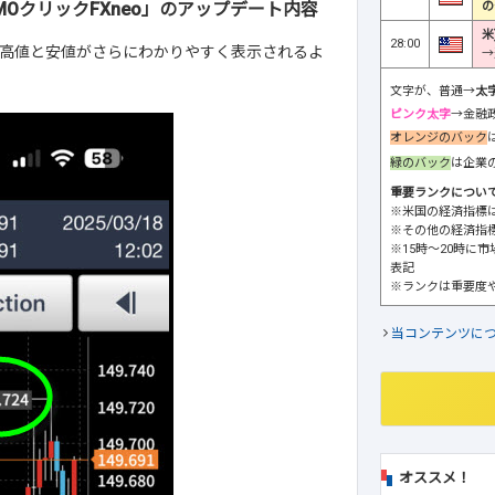
の
MOクリックFXneo」のアップデート内容
米
28:00
高値と安値がさらにわかりやすく表示されるよ
→
文字が、普通→
太
ピンク太字
→金融
オレンジのバック
緑のバック
は企業
重要ランクについ
※米国の経済指標
※その他の経済指
※15時～20時に
表記
※ランクは重要度
当コンテンツに
オススメ！