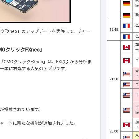
独
[
独
仏
15:45
クFXneo」のアップデートを実施して、チャー
仏
加
OクリックFXneo」
→
↑
「GMOクリックFXneo」は、FX取引から分析ま
も一軍に君臨する人気のアプリです。
米
→
21:30
↑
↑
↑
能が搭載されています。
[
加
、チャートに新たな機能が追加されました。
→
23:00
米