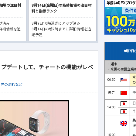
替相場の注目材
8月14日(金曜日)の為替相場の注目材
料と指標ランク
ップ済み
8月9日10時過ぎにアップ済み
に詳細情報を追
8月14日の朝7時までに詳細情報を追
記予定
8月7日
・
週末
アップデートして、チャートの機能がレベ
・
米国の主要企業の
米
06:30
の
業界の流れなど
未定
中
日
14:00
↑
英
[
15:00