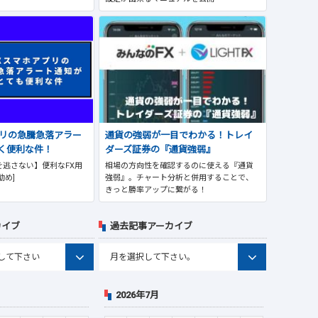
プリの急騰急落アラー
通貨の強弱が一目でわかる！トレイ
く便利な件！
ダーズ証券の『通貨強弱』
逃さない】便利なFX用
相場の方向性を確認するのに使える『通貨
勧め]
強弱』。チャート分析と併用することで、
きっと勝率アップに繋がる！
カイブ
過去記事アーカイブ
2026年7月