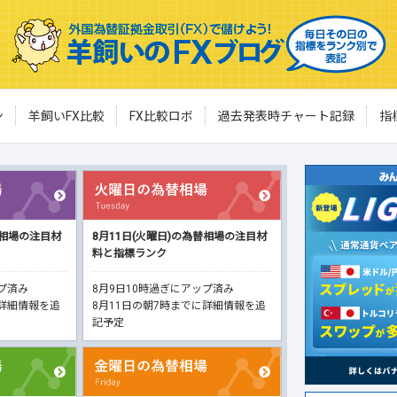
ン
羊飼いFX比較
FX比較ロボ
過去発表時チャート記録
指
替相場の注目材
8月11日(火曜日)の為替相場の注目材
料と指標ランク
ップ済み
8月9日10時過ぎにアップ済み
に詳細情報を追
8月11日の朝7時までに詳細情報を追
記予定