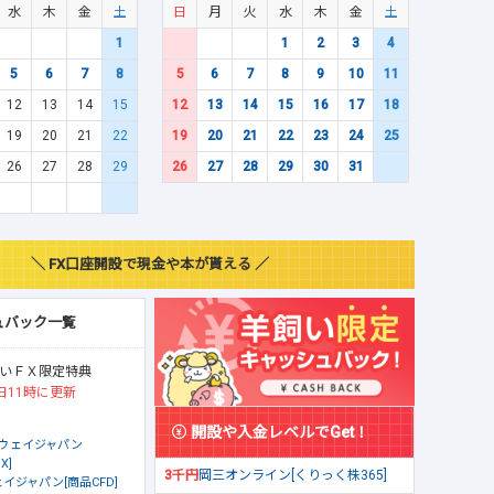
水
木
金
土
日
月
火
水
木
金
土
1
1
2
3
4
5
6
7
8
5
6
7
8
9
10
11
12
13
14
15
12
13
14
15
16
17
18
19
20
21
22
19
20
21
22
23
24
25
26
27
28
29
26
27
28
29
30
31
＼ FX口座開設で現金や本が貰える ／
ュバック一覧
いＦＸ限定特典
日11時に更新
開設や入金レベルでGet！
ウェイジャパン
X]
3千円
岡三オンライン[くりっく株365]
イジャパン[商品CFD]