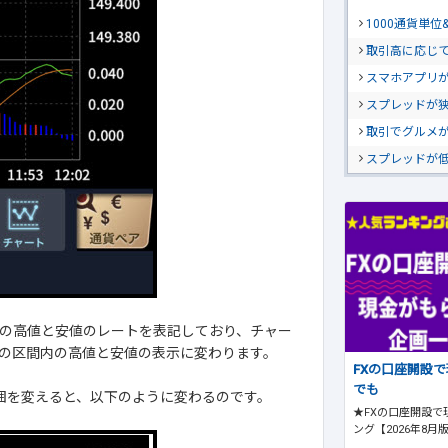
1000通貨単
取引高に応じ
スマホアプリが
スプレッドが
取引でグルメ
スプレッドが
の高値と安値のレートを表記しており、チャー
の区間内の高値と安値の表示に変わります。
FXの口座開設
でも
囲を変えると、以下のように変わるのです。
★FXの口座開設で
ング【2026年8月