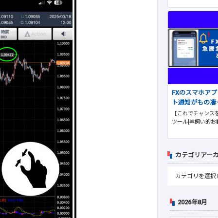
FXのスマホア
ト通知がもの凄
【これでチャンスを
ツール[羊飼い的お
カテゴリアー
2026年8月