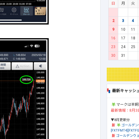
日
月
火
2
3
4
9
10
11
16
17
18
23
24
25
30
31
最新キャッシ
マークは羊飼
最新情報：8月3
▼8月更新分
ゴールデン
[FXTFMT4][FXTFG
ゴールデンウェ