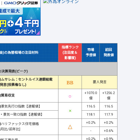
指標ランク
市場
前回
(金)の為替相場の注目材料
(注目度＆
予想値
発表値
影響度)
決算発表(ピーク)
)ムサレム：セントルイス連銀総裁
要人発言
発言(投票権なし)
+1070.0
+1256.2
)貿易収支
億
億
)
景気先行CI指数【速報値】
116.5
116.5
・
景気一致CI指数【速報値】
118.1
117.9
+0.2%
+0.2%
)
ハリファックス住宅価格
前月比/前年比]
-
+0.6%
+0.2%
+0.9%