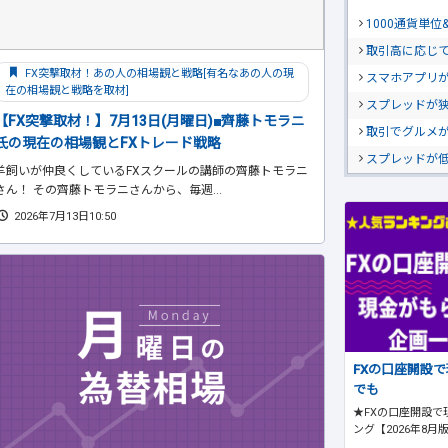
1000通貨単
取引高に応じ
FX突撃取材！あの人の相場観と戦略[有名なあの人の現
スマホアプリが
在の相場観と戦略を取材]
スプレッドが
【FX突撃取材！】7月13日(月曜日)■齊藤トモラニ
取引でグルメ
氏の現在の相場観とFXトレード戦略
スプレッドが
羊飼いが仲良くしているFXスクールの講師の齊藤トモラニ
さん！ その齊藤トモラニさんから、毎週...
2026年7月13日10:50
FXの口座開設
でも
★FXの口座開設で
ング【2026年8月