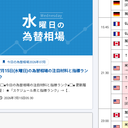
独
[
独
仏
15:45
仏
加
→
↑
今日の為替相場2026年07月
米
→
7月15日(水曜日)の為替相場の注目材料と指標ラン
21:30
ク
↑
■□■今日の為替相場の注目材料と指標ランク■□■ 更新履
↑
歴： ★「スケジュール表と指標ランク」→【...
2026年7月15日05:30
↑
[
加
→
23:00
米