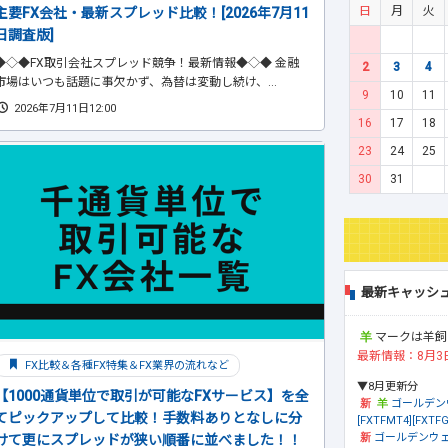
日
月
火
主要FX会社・最新スプレッド比較！[2026年7月11
日調査版]
◆◇◆FX取引会社スプレッド競争！最新情報◆◇◆ 金融
2
3
4
市場はいつも話題に事欠かず、為替は変動し続け、...
9
10
11
2026年7月11日12:00
16
17
18
23
24
25
30
31
最新キャッシ
マークは羊飼
最新情報：8月3
FX比較＆各種FX特集＆FX業界の流れなど
▼8月更新分
【1000通貨単位で取引が可能なFXサービス】を全
ゴールデン
てピックアップして比較！手数料ありとなしに分
[FXTFMT4][FXTFG
ゴールデンウェ
けて更にスプレッドが狭い順番に並べました！！