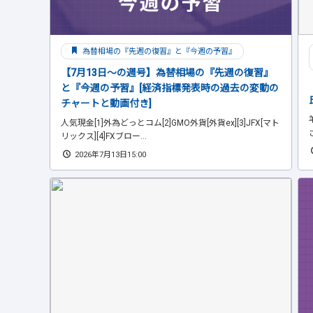
為替相場の『先週の復習』と『今週の予習』
【7月13日～の週号】為替相場の『先週の復習』
と『今週の予習』[経済指標発表時の過去の変動の
チャートと動画付き]
人気現金[1]外為どっとコム[2]GMO外貨[外貨ex][3]JFX[マト
リックス][4]FXブロー...
2026年7月13日15:00