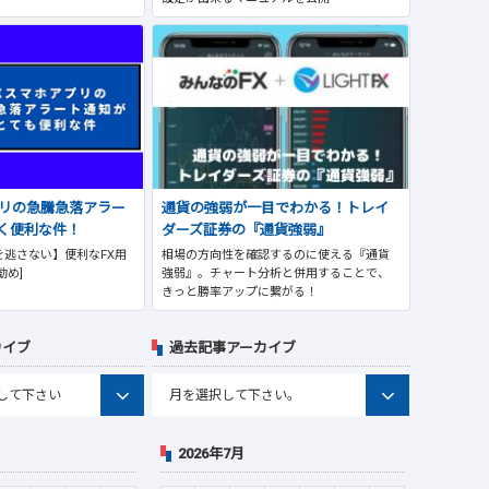
プリの急騰急落アラー
通貨の強弱が一目でわかる！トレイ
く便利な件！
ダーズ証券の『通貨強弱』
逃さない】便利なFX用
相場の方向性を確認するのに使える『通貨
勧め]
強弱』。チャート分析と併用することで、
きっと勝率アップに繋がる！
カイブ
過去記事アーカイブ
2026年7月