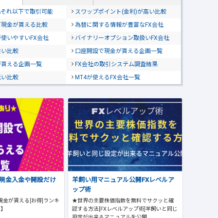
位&それ以下で取引可能
スワップポイント(金利)が高い比較
て現金が貰える比較
為替に関する情報が豊富なFX会社
使いやすいFX会社
バイナリーオプション取扱いFX会社
狭い比較
口座開設で現金が貰える企画一覧
が貰える企画一覧
FX会社の取引システム調査結果
低い比較
MT4が使えるFX会社一覧
で現金入金や開設だけ
羊飼い用マニュアル公開FXレベルア
ップ術
現金が貰える[お得]ランキ
★世界の主要株価指数を無料でサクッと確
版】
認する方法[FXレベルアップ術]羊飼いと同じ
設定が出来るマニュアルを公開