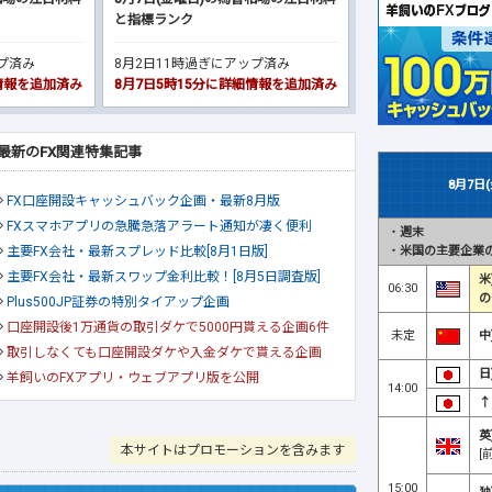
と指標ランク
ップ済み
8月2日11時過ぎにアップ済み
細情報を追加済み
8月7日5時15分に詳細情報を追加済み
最新のFX関連特集記事
8月7日
FX口座開設キャッシュバック企画・最新8月版
FXスマホアプリの急騰急落アラート通知が凄く便利
・
週末
・
米国の主要企業の
主要FX会社・最新スプレッド比較[8月1日版]
主要FX会社・最新スワップ金利比較！[8月5日調査版]
米
06:30
の
Plus500JP証券の特別タイアップ企画
口座開設後1万通貨の取引ダケで5000円貰える企画6件
未定
中
取引しなくても口座開設ダケや入金ダケで貰える企画
日
羊飼いのFXアプリ・ウェブアプリ版を公開
14:00
↑
英
本サイトはプロモーションを含みます
[
15:00