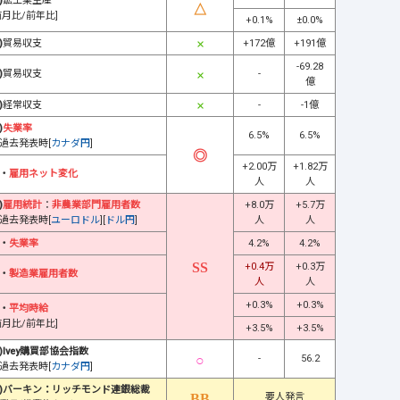
)
鉱工業生産
前月比/前年比]
+0.1%
±0.0%
)
貿易収支
+172億
+191億
-69.28
)
貿易収支
-
億
)
経常収支
-
-1億
)
失業率
6.5%
6.5%
過去発表時[
カナダ円
]
+2.00万
+1.82万
・
雇用ネット変化
人
人
)
雇用統計
：
非農業部門雇用者数
+8.0万
+5.7万
過去発表時[
ユーロドル
][
ドル円
]
人
人
・
失業率
4.2%
4.2%
+0.4万
+0.3万
・
製造業雇用者数
人
人
+0.3%
+0.3%
・
平均時給
前月比/前年比]
+3.5%
+3.5%
)Ivey購買部協会指数
-
56.2
過去発表時[
カナダ円
]
)バーキン：リッチモンド連銀総裁
要人発言