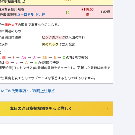
発言(投票権なし)
)
消費者信用残高
+118.50
-1.82億
過去発表時[
ユーロドル
][
ドル円
]
億
字
→
赤色太字
の順番で重要なものになる。
政策関連のもの
は金融政策関連
ピンクのバック
は米国の材料
の決算
黄のバック
は要人発言
て
は
→
→
→
→
→
→
の7段階で表記
標は
→
→
→
の4段階で表記
市場予想値(コンセンサス)の最新の数値をチェックし、更新した数値は赤字で
や注目度を表すものでサプライズを予想するものではありません。
ついての免罪事項・ご利用上注意点
本日の注目為替相場をもっと詳しく