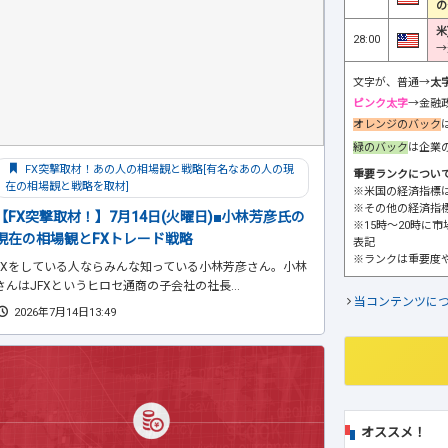
の
米
28:00
→
文字が、普通→
太
ピンク太字
→金融
オレンジのバック
緑のバック
は企業
FX突撃取材！あの人の相場観と戦略[有名なあの人の現
重要ランクについ
在の相場観と戦略を取材]
※米国の経済指標
※その他の経済指
【FX突撃取材！】7月14日(火曜日)■小林芳彦氏の
※15時～20時に
現在の相場観とFXトレード戦略
表記
※ランクは重要度
FXをしている人ならみんな知っている小林芳彦さん。小林
さんはJFXというヒロセ通商の子会社の社長...
当コンテンツに
2026年7月14日13:49
オススメ！