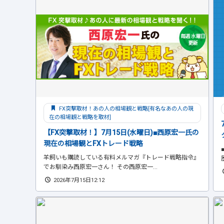
FX突撃取材！あの人の相場観と戦略[有名なあの人の現
在の相場観と戦略を取材]
【FX突撃取材！】7月15日(水曜日)■西原宏一氏の
現在の相場観とFXトレード戦略
羊飼いも購読している有料メルマガ『トレード戦略指令』
でお馴染み西原宏一さん！ その西原宏一...
2026年7月15日12:12