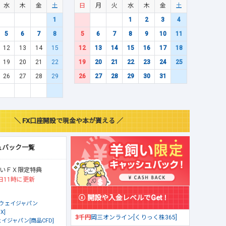
水
木
金
土
日
月
火
水
木
金
土
1
1
2
3
4
5
6
7
8
5
6
7
8
9
10
11
12
13
14
15
12
13
14
15
16
17
18
19
20
21
22
19
20
21
22
23
24
25
26
27
28
29
26
27
28
29
30
31
＼ FX口座開設で現金や本が貰える ／
ュバック一覧
いＦＸ限定特典
日11時に更新
開設や入金レベルでGet！
ウェイジャパン
X]
3千円
岡三オンライン[くりっく株365]
イジャパン[商品CFD]