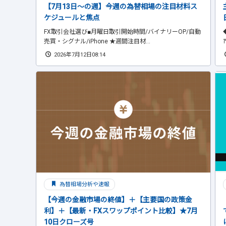
【7月13日～の週】今週の為替相場の注目材料ス
ケジュールと焦点
FX取引会社選び■月曜日取引開始時間/バイナリーOP/自動
売買・シグナル/iPhone ★週間注目材...
2026年7月12日08:14
為替相場分析や速報
【今週の金融市場の終値】＋【主要国の政策金
利】＋【最新・FXスワップポイント比較】★7月
10日クローズ号