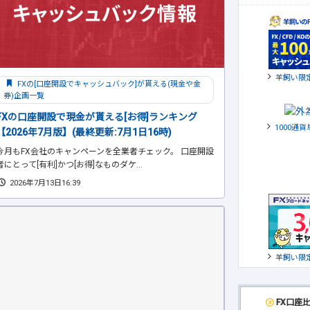
羊飼い限
FXの[口座開設でキャッシュバック]が貰える(現金や金
券)企画一覧
FXの口座開設で現金が貰える[お得]ランキング
1000通
【2026年7月版】(最終更新:7月1日16時)
今月もFX会社のキャンペーンを全業者チェック。 口座開設
者にとって[有利]かつ[お得]なものダケ...
2026年7月13日16:39
羊飼い限
FX口座