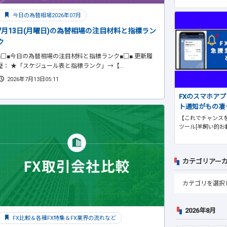
今日の為替相場2026年07月
7月13日(月曜日)の為替相場の注目材料と指標ラン
ク
■□■今日の為替相場の注目材料と指標ランク■□■ 更新履
歴： ★「スケジュール表と指標ランク」→【...
2026年7月13日05:11
FXのスマホア
ト通知がもの凄
【これでチャンスを
ツール[羊飼い的お
カテゴリアー
2026年8月
FX比較＆各種FX特集＆FX業界の流れなど