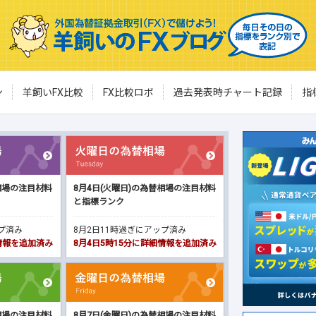
ン
羊飼いFX比較
FX比較ロボ
過去発表時チャート記録
指
相場の注目材料
8月4日(火曜日)の為替相場の注目材料
と指標ランク
ップ済み
8月2日11時過ぎにアップ済み
細情報を追加済み
8月4日5時15分に詳細情報を追加済み
相場の注目材料
8月7日(金曜日)の為替相場の注目材料