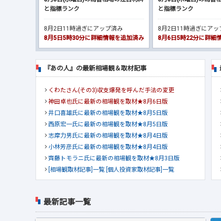
と指標ランク
と指標ランク
8月2日11時過ぎにアップ済み
8月2日11時過ぎにア
8月5日5時30分に詳細情報を追加済み
8月6日5時22分に詳
『あの人』の最新相場観＆取材記事
くわたさん(その3)収支爆発を呼んだ手法の変更
神田卓也氏に最新の相場観を取材★8月6日版
井口喜雄氏に最新の相場観を取材★8月5日版
西原宏一氏に最新の相場観を取材★8月5日版
志摩力男氏に最新の相場観を取材★8月4日版
小林芳彦氏に最新の相場観を取材★8月4日版
齊藤トモラニ氏に最新の相場観を取材★8月3日版
[相場観取材記事]一覧
[個人投資家取材記事]一覧
最新記事一覧