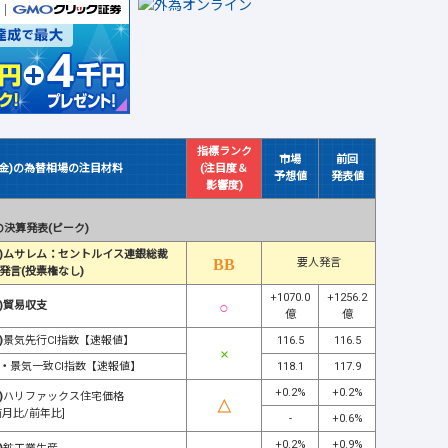
指標ランク
市場
前回
(金)の為替相場の注目材料
(注目度＆
予想値
発表値
影響度)
決算発表(ピーク)
)ムサレム：セントルイス連銀総裁
要人発言
発言(投票権なし)
+1070.0
+1256.2
)貿易収支
億
億
)
景気先行CI指数【速報値】
116.5
116.5
・
景気一致CI指数【速報値】
118.1
117.9
+0.2%
+0.2%
)
ハリファックス住宅価格
前月比/前年比]
-
+0.6%
+0.2%
+0.9%