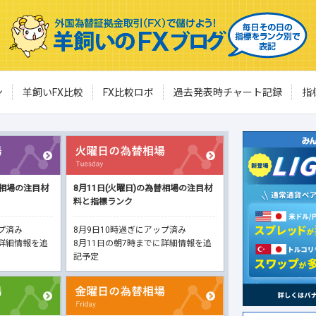
ン
羊飼いFX比較
FX比較ロボ
過去発表時チャート記録
指
替相場の注目材
8月11日(火曜日)の為替相場の注目材
料と指標ランク
ップ済み
8月9日10時過ぎにアップ済み
に詳細情報を追
8月11日の朝7時までに詳細情報を追
記予定