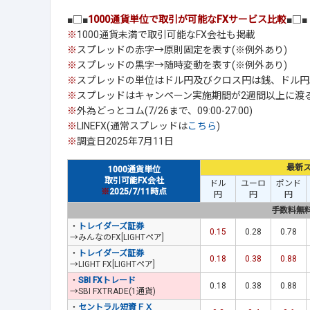
■□■
1000通貨単位で取引が可能なFXサービス比較
■□■
※
1000通貨未満で取引可能なFX会社も掲載
※
スプレッドの赤字→原則固定を表す(※例外あり)
※
スプレッドの黒字→随時変動を表す(※例外あり)
※
スプレッドの単位はドル円及びクロス円は銭、ドル円以
※
スプレッドはキャンペーン実施期間が2週間以上に渡
※
外為どっとコム(7/26まで、09:00-27:00)
※
LINEFX(通常スプレッドは
こちら
)
※
調査日2025年7月11日
最新
1000通貨単位
取引可能FX会社
ドル
ユーロ
ポンド
※
2025/7/11時点
円
円
円
手数料無
・
トレイダーズ証券
0.15
0.28
0.78
→みんなのFX[LIGHTペア]
・
トレイダーズ証券
0.18
0.38
0.88
→LIGHT FX[LIGHTペア]
・
SBI FXトレード
0.18
0.38
0.88
→SBI FXTRADE(1通貨)
・
セントラル短資ＦＸ