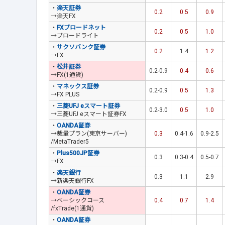
・
楽天証券
0.2
0.5
0.9
→楽天FX
・
FXブロードネット
0.2
0.5
1.0
→ブロードライト
・
サクソバンク証券
0.2
1.4
1.2
→FX
・
松井証券
0.2-0.9
0.4
0.6
→FX(1通貨)
・
マネックス証券
0.2-0.9
0.5
1.3
→FX PLUS
・
三菱UFJ eスマート証券
0.2-3.0
0.5
1.0
→三菱UFJ eスマート証券FX
・
OANDA証券
→裁量プラン(東京サーバー)
0.3
0.4-1.6
0.9-2.5
/MetaTrader5
・
Plus500JP証券
0.3
0.3-0.4
0.5-0.7
→FX
・
楽天銀行
0.3
1.1
2.9
→新楽天銀行FX
・
OANDA証券
→ベーシックコース
0.4
0.7
1.4
/fxTrade(1通貨)
・
OANDA証券