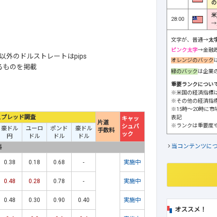
の
米
28:00
→
文字が、普通→
太
ピンク太字
→金融
外のドルストレートはpips
オレンジのバック
るものを掲載
緑のバック
は企業
重要ランクについ
※米国の経済指標
※その他の経済指
※15時～20時に
スプレッド調査
表記
キャッ
片道
※ランクは重要度
シュバ
豪ドル
ユーロ
ポンド
豪ドル
手数料
ック
円
ドル
ドル
ドル
当コンテンツに
料
0.38
0.18
0.68
-
実施中
0.48
0.28
0.78
-
実施中
0.48
0.30
0.90
0.40
実施中
オススメ！