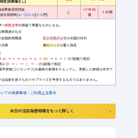
発言(投票権なし)
)
消費者信用残高
+118.50
-1.82億
過去発表時[
ユーロドル
][
ドル円
]
億
字
→
赤色太字
の順番で重要なものになる。
政策関連のもの
は金融政策関連
ピンクのバック
は米国の材料
の決算
黄のバック
は要人発言
て
は
→
→
→
→
→
→
の7段階で表記
標は
→
→
→
の4段階で表記
市場予想値(コンセンサス)の最新の数値をチェックし、更新した数値は赤字で
や注目度を表すものでサプライズを予想するものではありません。
ついての免罪事項・ご利用上注意点
本日の注目為替相場をもっと詳しく