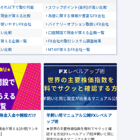
位&それ以下で取引可能
スワップポイント(金利)が高い比較
て現金が貰える比較
為替に関する情報が豊富なFX会社
使いやすいFX会社
バイナリーオプション取扱いFX会社
狭い比較
口座開設で現金が貰える企画一覧
が貰える企画一覧
FX会社の取引システム調査結果
低い比較
MT4が使えるFX会社一覧
で現金入金や開設だけ
羊飼い用マニュアル公開FXレベルア
ップ術
現金が貰える[お得]ランキ
★世界の主要株価指数を無料でサクッと確
版】
認する方法[FXレベルアップ術]羊飼いと同じ
設定が出来るマニュアルを公開