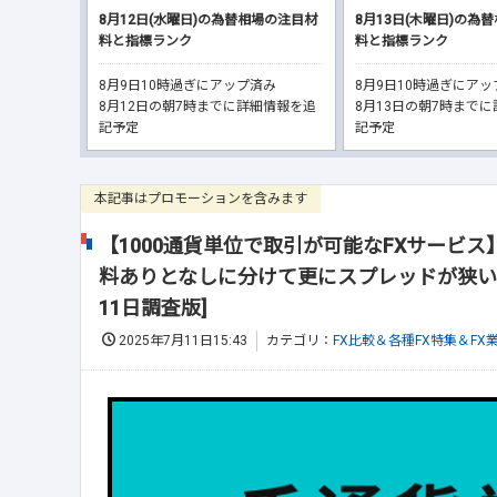
8月12日(水曜日)の為替相場の注目材
8月13日(木曜日)の為
料と指標ランク
料と指標ランク
8月9日10時過ぎにアップ済み
8月9日10時過ぎにア
8月12日の朝7時までに詳細情報を追
8月13日の朝7時まで
記予定
記予定
本記事はプロモーションを含みます
【1000通貨単位で取引が可能なFXサービ
料ありとなしに分けて更にスプレッドが狭い順
11日調査版]
2025年7月11日15:43
カテゴリ：
FX比較＆各種FX特集＆FX