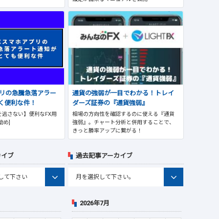
プリの急騰急落アラー
通貨の強弱が一目でわかる！トレイ
く便利な件！
ダーズ証券の『通貨強弱』
逃さない】便利なFX用
相場の方向性を確認するのに使える『通貨
勧め]
強弱』。チャート分析と併用することで、
きっと勝率アップに繋がる！
カイブ
過去記事アーカイブ
2026年7月