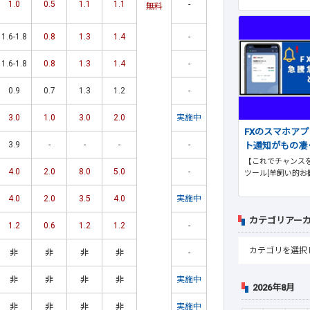
1.0
0.5
1.1
1.1
-
無料
1.6-1.8
0.8
1.3
1.4
-
1.6-1.8
0.8
1.3
1.4
-
0.9
0.7
1.3
1.2
-
3.0
1.0
3.0
2.0
実施中
FXのスマホア
3.9
-
-
-
-
ト通知がもの凄
【これでチャンスを
4.0
2.0
8.0
5.0
-
ツール[羊飼い的お
4.0
2.0
3.5
4.0
実施中
カテゴリアー
1.2
0.6
1.2
1.2
-
非
非
非
非
-
非
非
非
非
実施中
2026年8月
非
非
非
非
実施中