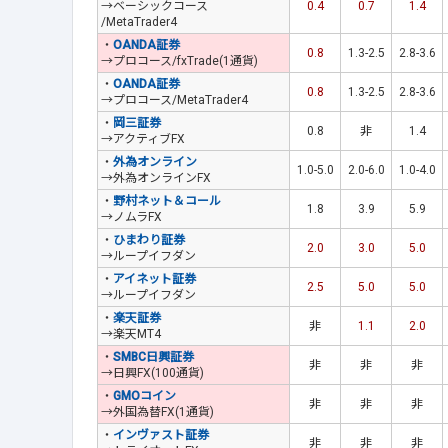
→ベーシックコース
0.4
0.7
1.4
/MetaTrader4
・
OANDA証券
0.8
1.3-2.5
2.8-3.6
→プロコース/fxTrade(1通貨)
・
OANDA証券
0.8
1.3-2.5
2.8-3.6
→プロコース/MetaTrader4
・
岡三証券
0.8
非
1.4
→アクティブFX
・
外為オンライン
1.0-5.0
2.0-6.0
1.0-4.0
→外為オンラインFX
・
野村ネット＆コール
1.8
3.9
5.9
→ノムラFX
・
ひまわり証券
2.0
3.0
5.0
→ループイフダン
・
アイネット証券
2.5
5.0
5.0
→ループイフダン
・
楽天証券
非
1.1
2.0
→楽天MT4
・
SMBC日興証券
非
非
非
→日興FX(100通貨)
・
GMOコイン
非
非
非
→外国為替FX(1通貨)
・
インヴァスト証券
非
非
非