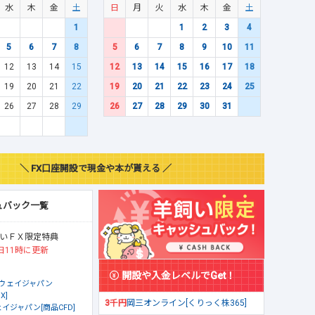
水
木
金
土
日
月
火
水
木
金
土
1
1
2
3
4
5
6
7
8
5
6
7
8
9
10
11
12
13
14
15
12
13
14
15
16
17
18
19
20
21
22
19
20
21
22
23
24
25
26
27
28
29
26
27
28
29
30
31
＼ FX口座開設で現金や本が貰える ／
ュバック一覧
いＦＸ限定特典
日11時に更新
開設や入金レベルでGet！
ウェイジャパン
X]
3千円
岡三オンライン[くりっく株365]
イジャパン[商品CFD]