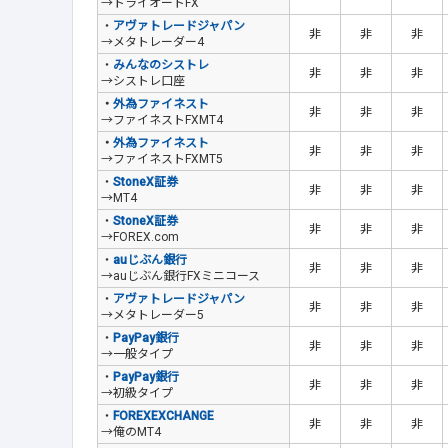
→トライオートFX
・
アヴァトレードジャパン
非
非
非
→メタトレーダー4
・
みんなのシストレ
非
非
非
→シストレ口座
・
外為ファイネスト
非
非
非
→ファイネストFXMT4
・
外為ファイネスト
非
非
非
→ファイネストFXMT5
・
StoneX証券
非
非
非
→MT4
・
StoneX証券
非
非
非
→FOREX.com
・
auじぶん銀行
非
非
非
→auじぶん銀行FXミニコース
・
アヴァトレードジャパン
非
非
非
→メタトレーダー5
・
PayPay銀行
非
非
非
→一般タイプ
・
PayPay銀行
非
非
非
→初級タイプ
・
FOREXEXCHANGE
非
非
非
→俺のMT4