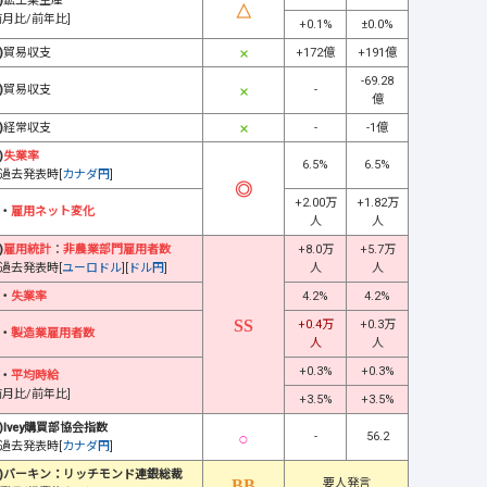
)
鉱工業生産
前月比/前年比]
+0.1%
±0.0%
)
貿易収支
+172億
+191億
-69.28
)
貿易収支
-
億
)
経常収支
-
-1億
)
失業率
6.5%
6.5%
過去発表時[
カナダ円
]
+2.00万
+1.82万
・
雇用ネット変化
人
人
)
雇用統計
：
非農業部門雇用者数
+8.0万
+5.7万
過去発表時[
ユーロドル
][
ドル円
]
人
人
・
失業率
4.2%
4.2%
+0.4万
+0.3万
・
製造業雇用者数
人
人
+0.3%
+0.3%
・
平均時給
前月比/前年比]
+3.5%
+3.5%
)Ivey購買部協会指数
-
56.2
過去発表時[
カナダ円
]
)バーキン：リッチモンド連銀総裁
要人発言