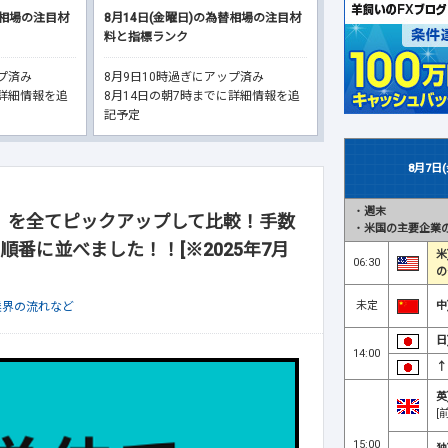
替相場の注目材
8月14日(金曜日)の為替相場の注目材
料と指標ランク
ップ済み
8月9日10時過ぎにアップ済み
に詳細情報を追
8月14日の朝7時までに詳細情報を追
記予定
8月7日
・
週末
ス】を全てピックアップして比較！手数
・
米国の主要企業の
番に並べました！！[※2025年7月
米
06:30
の
未定
中
業界の流れなど
日
14:00
↑
英
[
15:00