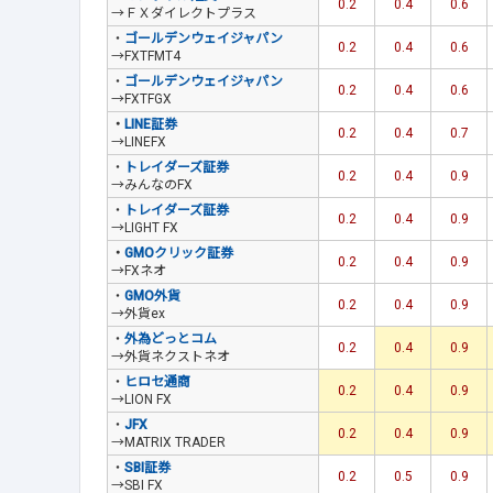
0.2
0.4
0.6
→ＦＸダイレクトプラス
・
ゴールデンウェイジャパン
0.2
0.4
0.6
→FXTFMT4
・
ゴールデンウェイジャパン
0.2
0.4
0.6
→FXTFGX
・
LINE証券
0.2
0.4
0.7
→LINEFX
・
トレイダーズ証券
0.2
0.4
0.9
→みんなのFX
・
トレイダーズ証券
0.2
0.4
0.9
→LIGHT FX
・
GMOクリック証券
0.2
0.4
0.9
→FXネオ
・
GMO外貨
0.2
0.4
0.9
→外貨ex
・
外為どっとコム
0.2
0.4
0.9
→外貨ネクストネオ
・
ヒロセ通商
0.2
0.4
0.9
→LION FX
・
JFX
0.2
0.4
0.9
→MATRIX TRADER
・
SBI証券
0.2
0.5
0.9
→SBI FX