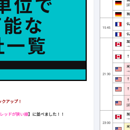
独
[
独
仏
15:45
仏
加
→
↑
米
→
21:30
↑
↑
↑
ックアップ！
[
レッドが狭い順
】に並べました！！
加
→
23:00
米