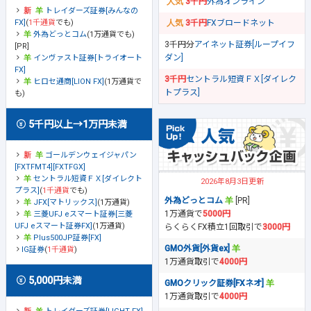
3千円
外為オンライン
トレイダーズ証券[みんなの
FX]
(
1千通貨
でも)
3千円
FXブロードネット
外為どっとコム
(1万通貨でも)
3千円分
アイネット証券[ループイフ
[PR]
ダン]
インヴァスト証券[トライオート
FX]
3千円
セントラル短資ＦＸ[ダイレク
ヒロセ通商[LION FX]
(1万通貨で
トプラス]
も)
5千円以上→1万円未満
ゴールデンウェイジャパン
[FXTFMT4][FXTFGX]
セントラル短資ＦＸ[ダイレクト
2026年8月3日更新
プラス]
(
1千通貨
でも)
外為どっとコム
[PR]
JFX[マトリックス]
(1万通貨)
1万通貨で
5000円
三菱UFJ eスマート証券[三菱
UFJ eスマート証券FX]
(1万通貨)
らくらくFX積立1回取引で
3000円
Plus500JP証券[FX]
GMO外貨[外貨ex]
IG証券
(
1千通貨
)
1万通貨取引で
4000円
5,000円未満
GMOクリック証券[FXネオ]
1万通貨取引で
4000円