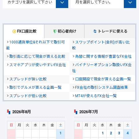
FX口座比較
初心者向け
トレードに使える
1000通貨単位&それ以下で取引可
スワップポイント(金利)が高い比
能
較
取引高に応じて現金が貰える比較
為替に関する情報が豊富なFX会社
スマホアプリが使いやすいFX会社
バイナリーオプション取扱いFX会
社
スプレッドが狭い比較
口座開設で現金が貰える企画一覧
取引でグルメが貰える企画一覧
FX会社の取引システム調査結果
スプレッドが低い比較
MT4が使えるFX会社一覧
2026年8月
2026年7月
日
月
火
水
木
金
土
日
月
火
水
木
金
土
1
1
2
3
4