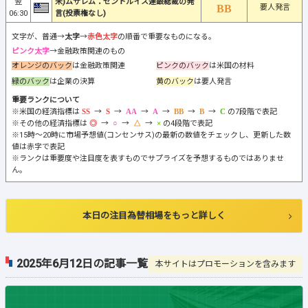
翌
米)ムサレム：セントルイス連銀総裁の発
要人発言
06:30
言(投票権なし)
文字が、普通→
太字
→
赤色太字
の順番で重要なものになる。
ピンク太字
→金融政策関連のもの
オレンジのバック
は金融政策関連
ピンクのバック
は米国の材料
緑のバック
は企業の決算
黄のバック
は要人発言
重要ランクについて
※米国の経済指標は
→
→
→
→
→
→
の7段階で表記
※その他の経済指標は
→
→
→
の4段階で表記
※15時～20時に市場予想値(コンセンサス)の最新の数値をチェックし、更新した数
値は赤字で表記
※ランクは重要度や注目度を表すものでサプライズを予想するものではありませ
ん。
本日の注目為替相場をもっと詳しく
2025年6月12日の記事一覧
本サイトはプロモーションを含みます