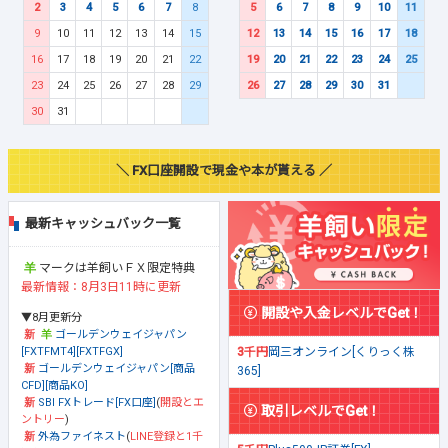
2
3
4
5
6
7
8
5
6
7
8
9
10
11
9
10
11
12
13
14
15
12
13
14
15
16
17
18
16
17
18
19
20
21
22
19
20
21
22
23
24
25
23
24
25
26
27
28
29
26
27
28
29
30
31
30
31
＼ FX口座開設で現金や本が貰える ／
最新キャッシュバック一覧
マークは羊飼いＦＸ限定特典
最新情報：8月3日11時に更新
開設や入金レベルでGet！
▼8月更新分
ゴールデンウェイジャパン
[FXTFMT4][FXTFGX]
3千円
岡三オンライン[くりっく株
ゴールデンウェイジャパン[商品
365]
CFD][商品KO]
SBI FXトレード[FX口座]
(
開設とエ
取引レベルでGet！
ントリー
)
外為ファイネスト
(
LINE登録と1千