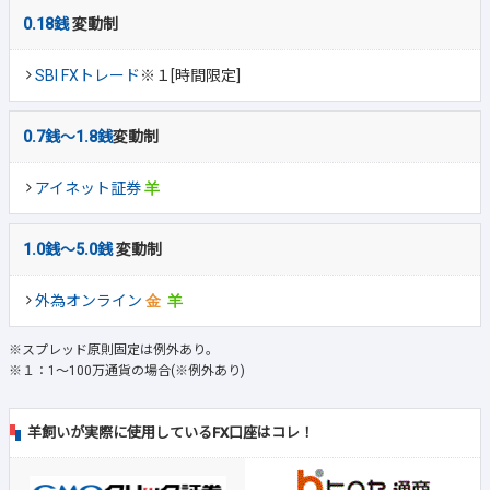
0.18銭
変動制
SBI FXトレード
※１[時間限定]
0.7銭～1.8銭
変動制
アイネット証券
1.0銭～5.0銭
変動制
外為オンライン
※スプレッド原則固定は例外あり。
※１：1～100万通貨の場合(※例外あり)
羊飼いが実際に使用しているFX口座はコレ！