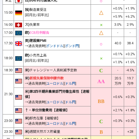
未定
日)30年利付国債入札
-
+0.5%
+1.9%
独)
製造業受注
15:00
[前月比/前年比]
+5.9%
+6.2%
16:00
ス)
失業率
3.0%
2.9%
17:00
欧)
ECB月例報告
-
-
英)建設業PMI
17:30
40.0
38.4
→過去発表時[
ポンドドル
][
ポンド円
]
+0.1%
+0.2%
欧)
小売売上高
18:00
[前月比/前年比]
+1.0%
+1.6%
18:30
米)
チャレンジャー人員削減予定数
-
-4.5%
米)
新規失業保険申請件数
20.5
19.7
→過去発表時[
ユーロドル
][
ドル円
]
万件
万件
米)第2四半期非農業部門労働生産性【速報
21:30
値】
+0.6%
+0.3%
→過去発表時[
ユーロドル
][
ドル円
]
↑・単位労働費用【速報値】
+2.1%
+1.8%
米)
卸売在庫【確報値】
23:00
+0.3%
+0.3%
→過去発表時[
ユーロドル
][
ドル円
]
23:30
米)
週間天然ガス貯蔵量
-
+28