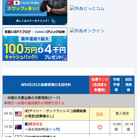
指標ランク
市場
前回
8月6日(木)の為替相場の注目材料
(注目度＆
予想
発表
影響度)
値
値
・
米国の主要企業の決算発表(ピーク)
※
明日→米国の雇用統計の発表を控える
米)デイリー：サンフランシスコ連銀総裁
09:35
要人発言
の発言(投票権なし)
豪)
貿易収支
-10.80
-30.18
10:30
→過去発表時[
豪ドル円
]
億
億