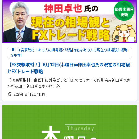
FX突撃取材！あの人の相場観と戦略[有名なあの人の現在の相場観と戦略
を取材]
【FX突撃取材！】6月12日(木曜日)■神田卓也氏の現在の相場観
とFXトレード戦略
【FX突撃取材！企画】に外為どっとコムのセミナーでお馴染み神田卓也さ
んが参加！ 神田卓也さんは、外...
2025年6月12日11:19