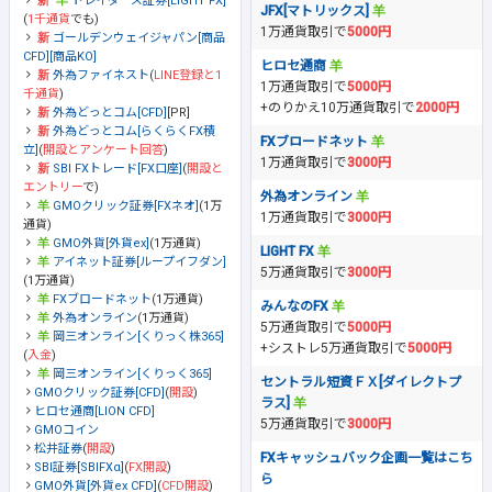
トレイダーズ証券[LIGHT FX]
JFX[マトリックス]
(
1千通貨
でも)
1万通貨取引で
5000円
ゴールデンウェイジャパン[商品
CFD][商品KO]
ヒロセ通商
外為ファイネスト
(
LINE登録と1
1万通貨取引で
5000円
千通貨
)
+のりかえ10万通貨取引で
2000円
外為どっとコム[CFD]
[PR]
外為どっとコム[らくらくFX積
FXブロードネット
立]
(
開設とアンケート回答
)
1万通貨取引で
3000円
SBI FXトレード[FX口座]
(
開設と
エントリー
で)
外為オンライン
GMOクリック証券[FXネオ]
(1万
1万通貨取引で
3000円
通貨)
GMO外貨[外貨ex]
(1万通貨)
LIGHT FX
アイネット証券[ループイフダン]
5万通貨取引で
3000円
(1万通貨)
FXブロードネット
(1万通貨)
みんなのFX
外為オンライン
(1万通貨)
5万通貨取引で
5000円
岡三オンライン[くりっく株365]
+シストレ5万通貨取引で
5000円
(
入金
)
岡三オンライン[くりっく365]
セントラル短資ＦＸ[ダイレクトプ
GMOクリック証券[CFD]
(
開設
)
ラス]
ヒロセ通商[LION CFD]
5万通貨取引で
3000円
GMOコイン
松井証券
(
開設
)
FXキャッシュバック企画一覧はこち
SBI証券[SBIFXα]
(
FX開設
)
ら
GMO外貨[外貨ex CFD]
(
CFD開設
)