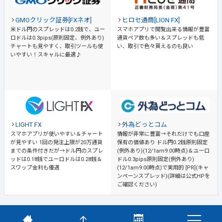
GMOクリック証券[FXネオ]
ヒロセ通商[LION FX]
米ドル円のスプレッドは0.2銭で、ユー
スマホアプリで閲覧出来る情報が豊富
ロドルは0.3pips(原則固定、例外あり)
通貨ペア数も多い＆スプレッドも低
チャートも見やすく、取引ツールも使
い、取引で色々貰えるのも良い
いやすい！スキャルに最適♪
LIGHT FX
外為どっとコム
スマホアプリが使いやすい＆チャート
情報が非常に豊富→それだけでも口座
が見やすい
1回の発注上限が20万通貨
保有の価値あり
ドル円0.2銭原則固定
までの条件付きだが→ドル円のスプレ
(例外あり)(12/1am9:00時点)＆ユーロ
ッドは0.18銭でユーロドルは0.28銭＆
ドル0.3pips原則固定(例外あり)
スワップ金利も優遇
(12/1am9:00時点)で実用的 [PR](キャ
ンペーンスプレッド)(詳細は公式HPを
ご確認ください)