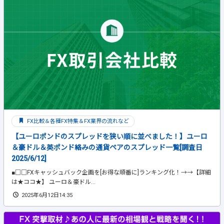
FX比較＆各種FX特集＆FX業界の流れなど
【ユーロポンドのスプレッドを狭い順に並べました！】ユーロ
＆豪ドル＆英ポンド絡みの通貨ペアのスプレッド一覧[調査日
2025/6/12]
■□□FXキャッシュバック企画を[お得な順番に]ランキング化！→→【詳細
は★ココ★】 ユーロ＆豪ドル...
2025年6月12日14:35