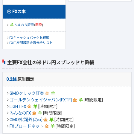
FXの本
ひまわり証券
(
開設
)
FXキャッシュバックお得順
FX口座開設現金還元全リスト
主要FX会社の米ドル円スプレッドと詳細
0.2銭
原則固定
GMOクリック証券
ゴールデンウェイジャパン[FXTF]
[時間限定]
LIGHT FX
[時間限定]
みんなのFX
[時間限定]
GMO外貨[外貨ex]
[時間限定]
FXブロードネット
[時間限定]