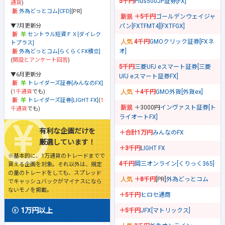
5千円
Plus500JP証券[FX]
通貨
)
外為どっとコム[CFD]
[PR]
＋5千円
ゴールデンウェイジャ
▼7月更新分
パン[FXTFMT4][FXTFGX]
セントラル短資ＦＸ[ダイレク
4千円
GMOクリック証券[FXネ
トプラス]
オ]
外為どっとコム[らくらくFX積立]
(
開設とアンケート回答
)
5千円
三菱UFJ eスマート証券[三菱
▼6月更新分
UFJ eスマート証券FX]
トレイダーズ証券[みんなのFX]
(
1千通貨
でも)
＋4千円
GMO外貨[外貨ex]
トレイダーズ証券[LIGHT FX]
(
1
＋3000円
インヴァスト証券[ト
千通貨
でも)
ライオートFX]
有利な企画だけを
＋合計1万円
みんなのFX
厳選しています！
＋3千円
LIGHT FX
※基本的に、1万通貨のトレードまでで
4千円
岡三オンライン[くりっく365]
貰える企画を対象。それ以外は、規定
の量のトレードをしても、スプレッド
＋8千円
[PR]
外為どっとコム
でキャッシュバックがマイナスになら
ないモノを掲載。
＋5千円
ヒロセ通商
1万円以上
＋5千円
JFX[マトリックス]