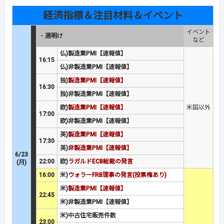
経済指標＆注目材料＆イベント
イベント
・
週明け
など
仏)製造業PMI【速報値】
16:15
仏)非製造業PMI【速報値】
独)
製造業PMI【速報値】
16:30
独)非製造業PMI【速報値】
欧)
製造業PMI【速報値】
米国以外
17:00
欧)非製造業PMI【速報値】
英)
製造業PMI【速報値】
17:30
英)
非製造業PMI【速報値】
6/23
22:00
欧)
ラガルドECB総裁の発言
(月)
16:00
米)
ウォラーFRB理事の発言(投票権あり)
米)
製造業PMI【速報値】
22:45
米)非製造業PMI【速報値】
米)中古住宅販売件数
23:00