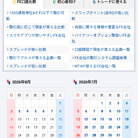
FX口座比較
初心者向け
トレードに使える
1000通貨単位&それ以下で取引可
スワップポイント(金利)が高い比
能
較
取引高に応じて現金が貰える比較
為替に関する情報が豊富なFX会社
スマホアプリが使いやすいFX会社
バイナリーオプション取扱いFX会
社
スプレッドが狭い比較
口座開設で現金が貰える企画一覧
取引でグルメが貰える企画一覧
FX会社の取引システム調査結果
スプレッドが低い比較
MT4が使えるFX会社一覧
2026年8月
2026年7月
日
月
火
水
木
金
土
日
月
火
水
木
金
土
1
1
2
3
4
2
3
4
5
6
7
8
5
6
7
8
9
10
11
9
10
11
12
13
14
15
12
13
14
15
16
17
18
16
17
18
19
20
21
22
19
20
21
22
23
24
25
23
24
25
26
27
28
29
26
27
28
29
30
31