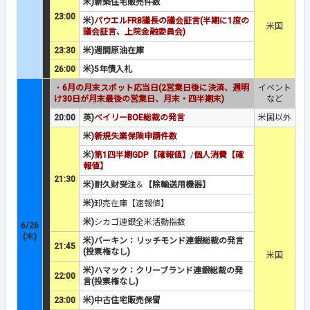
米)新築住宅販売件数
23:00
米)
パウエルFRB議長の議会証言(半期に1度の
米国
議会証言、上院金融委員会)
23:30
米)週間原油在庫
26:00
米)5年債入札
・
6月の月末スポット応当日(2営業日後に決済、週明
イベント
け30日が月末最後の営業日、月末・四半期末)
など
20:00
英)
ベイリーBOE総裁の発言
米国以外
米)
新規失業保険申請件数
米)
第1四半期GDP【確報値】
/
個人消費【確
報値】
21:30
米)耐久財受注
＆
【除輸送用機器】
米)
卸売在庫【速報値】
米)
シカゴ連銀全米活動指数
6/26
(木)
米)バーキン：リッチモンド連銀総裁の発言
21:45
(投票権なし)
米国
米)ハマック：クリーブランド連銀総裁の発
22:00
言(投票権なし)
23:00
米)中古住宅販売保留