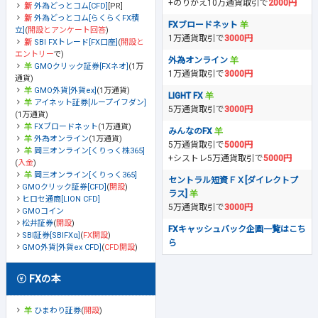
+のりかえ10万通貨取引で
2000円
外為どっとコム[CFD]
[PR]
外為どっとコム[らくらくFX積
FXブロードネット
立]
(
開設とアンケート回答
)
1万通貨取引で
3000円
SBI FXトレード[FX口座]
(
開設と
エントリー
で)
外為オンライン
GMOクリック証券[FXネオ]
(1万
1万通貨取引で
3000円
通貨)
GMO外貨[外貨ex]
(1万通貨)
LIGHT FX
アイネット証券[ループイフダン]
5万通貨取引で
3000円
(1万通貨)
FXブロードネット
(1万通貨)
みんなのFX
外為オンライン
(1万通貨)
5万通貨取引で
5000円
岡三オンライン[くりっく株365]
+シストレ5万通貨取引で
5000円
(
入金
)
岡三オンライン[くりっく365]
セントラル短資ＦＸ[ダイレクトプ
GMOクリック証券[CFD]
(
開設
)
ラス]
ヒロセ通商[LION CFD]
5万通貨取引で
3000円
GMOコイン
松井証券
(
開設
)
FXキャッシュバック企画一覧はこち
SBI証券[SBIFXα]
(
FX開設
)
ら
GMO外貨[外貨ex CFD]
(
CFD開設
)
FXの本
ひまわり証券
(
開設
)