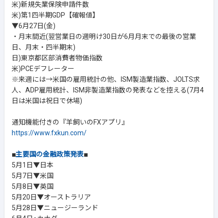
米)新規失業保険申請件数
米)第1四半期GDP【確報値】
▼6月27日(金)
・月末間近(翌営業日の週明け30日が6月月末での最後の営業
日、月末・四半期末)
日)東京都区部消費者物価指数
米)PCEデフレーター
※来週には→米国の雇用統計の他、ISM製造業指数、JOLTS求
人、ADP雇用統計、ISM非製造業指数の発表などを控える(7月4
日は米国は祝日で休場)
通知機能付きの『羊飼いのFXアプリ』
https://www.fxkun.com/
■
主要国の金融政策発表
■
5月1日▼日本
5月7日▼米国
5月8日▼英国
5月20日▼オーストラリア
5月28日▼ニュージーランド