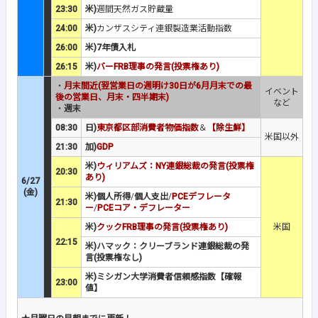
23:30
米)
週間天然ガス貯蔵量
24:00
米)
カンザスシティ連銀製造業活動指数
26:00
米)7年債入札
26:15
米)
バーFRB理事の発言(投票権あり)
・
月末間近(翌営業日の週明け30日が6月月末での最
イベント
後の営業日、月末・四半期末)
など
・
週末
08:30
日)
東京都区部消費者物価指数
＆
【除生鮮】
米国以外
21:30
加)
GDP
米)
ウィリアムズ：NY連銀総裁の発言(投票権
20:30
あり)
6/27
(金)
米)個人所得
/
個人支出
/
PCEデフレータ
21:30
ー
/
PCEコア・デフレーター
米)
クックFRB理事の発言(投票権あり)
米国
22:15
米)ハマック：クリーブランド連銀総裁の発
言(投票権なし)
米)ミシガン大学消費者信頼感指数【確報
23:00
値】