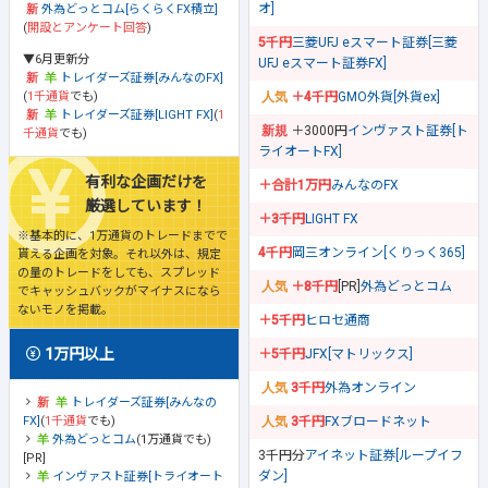
オ]
外為どっとコム[らくらくFX積立]
(
開設とアンケート回答
)
5千円
三菱UFJ eスマート証券[三菱
▼6月更新分
UFJ eスマート証券FX]
トレイダーズ証券[みんなのFX]
(
1千通貨
でも)
＋4千円
GMO外貨[外貨ex]
トレイダーズ証券[LIGHT FX]
(
1
＋3000円
インヴァスト証券[ト
千通貨
でも)
ライオートFX]
有利な企画だけを
＋合計1万円
みんなのFX
厳選しています！
＋3千円
LIGHT FX
※基本的に、1万通貨のトレードまでで
4千円
岡三オンライン[くりっく365]
貰える企画を対象。それ以外は、規定
の量のトレードをしても、スプレッド
＋8千円
[PR]
外為どっとコム
でキャッシュバックがマイナスになら
ないモノを掲載。
＋5千円
ヒロセ通商
1万円以上
＋5千円
JFX[マトリックス]
3千円
外為オンライン
トレイダーズ証券[みんなの
FX]
(
1千通貨
でも)
3千円
FXブロードネット
外為どっとコム
(1万通貨でも)
3千円分
アイネット証券[ループイフ
[PR]
ダン]
インヴァスト証券[トライオート