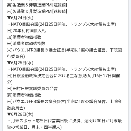
英)製造業＆非製造業PMI[速報値]
米)製造業＆非製造業PMI[速報値]
▼6月24日(火)
・NATO首脳会議(24日25日開催、トランプ米大統領も出席)
日)20年利付国債入札
加)消費者物価指数
米)消費者信頼感指数
米)パウエルFRB議長の議会証言(半期に1度の議会証言、下院銀
行委員会)
▼6月25日(水)
・NATO首脳会議(24日25日開催、トランプ米大統領も出席)
日)日銀金融政策決定会合における主な意見(6月16日17日開催
分)
日)田村日銀審議委員の発言
豪)消費者物価指数
米)パウエルFRB議長の議会証言(半期に1度の議会証言、上院金
融委員会)
▼6月26日(木)
・月末スポット応当日(2営業日後に決済、週明け30日が月末最
後の営業日、月末・四半期末)