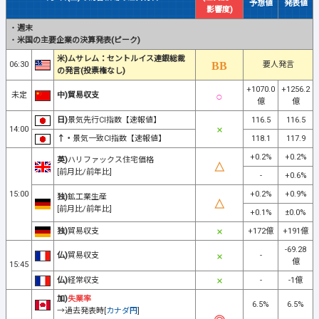
予想値
発表値
影響度)
・
週末
・
米国の主要企業の決算発表(ピーク)
米)ムサレム：セントルイス連銀総裁
06:30
要人発言
の発言(投票権なし)
+1070.0
+1256.2
未定
中)貿易収支
億
億
日)
景気先行CI指数【速報値】
116.5
116.5
14:00
↑・
景気一致CI指数【速報値】
118.1
117.9
+0.2%
+0.2%
英)
ハリファックス住宅価格
[前月比/前年比]
-
+0.6%
15:00
+0.2%
+0.9%
独)
鉱工業生産
[前月比/前年比]
+0.1%
±0.0%
独)
貿易収支
+172億
+191億
-69.28
仏)
貿易収支
-
億
15:45
仏)
経常収支
-
-1億
加)
失業率
6.5%
6.5%
→過去発表時[
カナダ円
]