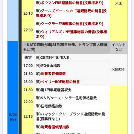
米)
ボウマンFRB副議長の発言(投票権あり)
米国
米)
グールズビー：シカゴ連銀総裁の発言(投
26:10
票権あり)
米)
クーグラーFRB理事の発言(投票権あり)
27:30
米)
ウィリアムズ：NY連銀総裁の発言(投票権
あり)
・
NATO首脳会議(24日25日開催、トランプ米大統領
イベント
も出席)
など
未定
日)20年利付国債入札
17:00
独)IFO景況指数
米国以外
21:30
加)
消費者物価指数
23:00
英)
ベイリーBOE総裁の発言
21:30
米)第1四半期経常収支
米)S＆P/ケース・シラー住宅価格指数
22:00
米)住宅価格指数
米)ハマック：クリーブランド連銀総裁の発
6/24
22:15
言(投票権なし)
(火)
米)
消費者信頼感指数