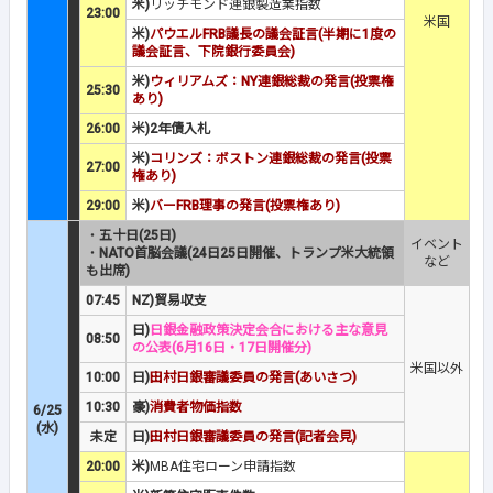
米)
リッチモンド連銀製造業指数
23:00
米国
米)
パウエルFRB議長の議会証言(半期に1度の
議会証言、下院銀行委員会)
米)
ウィリアムズ：NY連銀総裁の発言(投票権
25:30
あり)
26:00
米)2年債入札
米)
コリンズ：ボストン連銀総裁の発言(投票
27:00
権あり)
29:00
米)
バーFRB理事の発言(投票権あり)
・
五十日(25日)
イベント
・
NATO首脳会議(24日25日開催、トランプ米大統領
など
も出席)
07:45
NZ)貿易収支
日)
日銀金融政策決定会合における主な意見
08:50
の公表(6月16日・17日開催分)
米国以外
10:00
日)
田村日銀審議委員の発言(あいさつ)
10:30
豪)
消費者物価指数
6/25
(水)
未定
日)
田村日銀審議委員の発言(記者会見)
20:00
米)
MBA住宅ローン申請指数