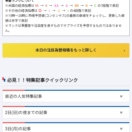
重要ランクについて
※米国の経済指標は
→
→
→
→
→
→
の7段階で表記
※その他の経済指標は
→
→
→
の4段階で表記
※15時～20時に市場予想値(コンセンサス)の最新の数値をチェックし、更新した数
値は赤字で表記
※ランクは重要度や注目度を表すものでサプライズを予想するものではありませ
ん。
本日の注目為替相場をもっと詳しく
必見！！特集記事クイックリンク
直近の
人気特集記事
2日(日)の夜までの記事
3日(月)の記事