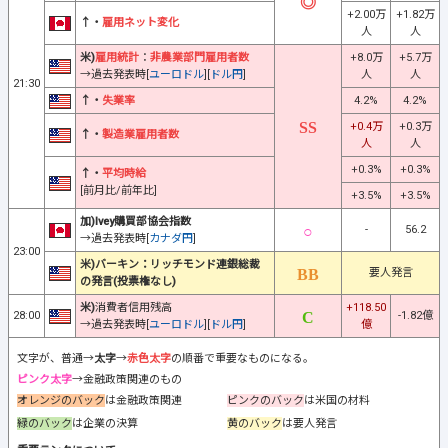
+2.00万
+1.82万
↑・
雇用ネット変化
人
人
米)
雇用統計
：
非農業部門雇用者数
+8.0万
+5.7万
→過去発表時[
ユーロドル
][
ドル円
]
人
人
21:30
↑・
失業率
4.2%
4.2%
+0.4万
+0.3万
↑・
製造業雇用者数
人
人
+0.3%
+0.3%
↑・
平均時給
[前月比/前年比]
+3.5%
+3.5%
加)Ivey購買部協会指数
-
56.2
→過去発表時[
カナダ円
]
23:00
米)バーキン：リッチモンド連銀総裁
要人発言
の発言(投票権なし)
米)
消費者信用残高
+118.50
28:00
-1.82億
→過去発表時[
ユーロドル
][
ドル円
]
億
文字が、普通→
太字
→
赤色太字
の順番で重要なものになる。
ピンク太字
→金融政策関連のもの
オレンジのバック
は金融政策関連
ピンクのバック
は米国の材料
緑のバック
は企業の決算
黄のバック
は要人発言