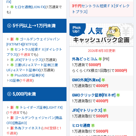
FX]
3千円
セントラル短資ＦＸ[ダイレク
ヒロセ通商[LION FX]
(1万通貨で
トプラス]
も)
5千円以上→1万円未満
ゴールデンウェイジャパン
[FXTFMT4][FXTFGX]
セントラル短資ＦＸ[ダイレクト
2026年8月3日更新
プラス]
(
1千通貨
でも)
外為どっとコム
[PR]
JFX[マトリックス]
(1万通貨)
1万通貨で
5000円
三菱UFJ eスマート証券[三菱
UFJ eスマート証券FX]
(1万通貨)
らくらくFX積立1回取引で
3000円
Plus500JP証券[FX]
GMO外貨[外貨ex]
IG証券
(
1千通貨
)
1万通貨取引で
4000円
5,000円未満
GMOクリック証券[FXネオ]
1万通貨取引で
4000円
トレイダーズ証券[LIGHT FX]
JFX[マトリックス]
(
1千通貨
でも)
1万通貨取引で
5000円
ゴールデンウェイジャパン[商品
CFD][商品KO]
ヒロセ通商
外為ファイネスト
(
LINE登録と1
1万通貨取引で
5000円
千通貨
)