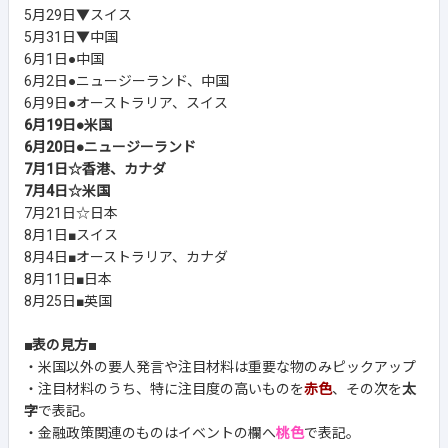
5月29日▼スイス
5月31日▼中国
6月1日●中国
6月2日●ニュージーランド、中国
6月9日●オーストラリア、スイス
6月19日●米国
6月20日●ニュージーランド
7月1日☆香港、カナダ
7月4日☆米国
7月21日☆日本
8月1日■スイス
8月4日■オーストラリア、カナダ
8月11日■日本
8月25日■英国
■表の見方■
・米国以外の要人発言や注目材料は重要な物のみピックアップ
・注目材料のうち、特に注目度の高いものを
赤色
、その次を
太
字
で表記。
・金融政策関連のものはイベントの欄へ
桃色
で表記。