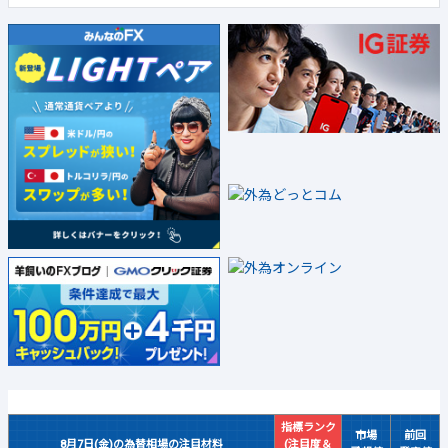
指標ランク
市場
前回
8月7日(金)の為替相場の注目材料
(注目度＆