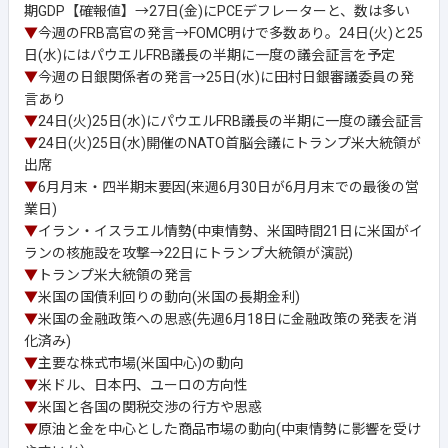
期GDP【確報値】→27日(金)にPCEデフレーターと、数は多い
▼
今週のFRB高官の発言→FOMC明けで多数あり。24日(火)と25
日(水)にはパウエルFRB議長の半期に一度の議会証言を予定
▼
今週の日銀関係者の発言→25日(水)に田村日銀審議委員の発
言あり
▼
24日(火)25日(水)にパウエルFRB議長の半期に一度の議会証言
▼
24日(火)25日(水)開催のNATO首脳会議にトランプ米大統領が
出席
▼
6月月末・四半期末要因(来週6月30日が6月月末での最後の営
業日)
▼
イラン・イスラエル情勢(中東情勢、米国時間21日に米国がイ
ランの核施設を攻撃→22日にトランプ大統領が演説)
▼
トランプ米大統領の発言
▼
米国の国債利回りの動向(米国の長期金利)
▼
米国の金融政策への思惑(先週6月18日に金融政策の発表を消
化済み)
▼
主要な株式市場(米国中心)の動向
▼
米ドル、日本円、ユーロの方向性
▼
米国と各国の関税交渉の行方や思惑
▼
原油と金を中心とした商品市場の動向(中東情勢に影響を受け