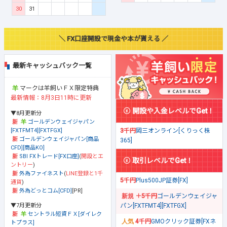
30
31
＼ FX口座開設で現金や本が貰える ／
最新キャッシュバック一覧
マークは羊飼いＦＸ限定特典
最新情報：8月3日11時に更新
開設や入金レベルでGet！
▼8月更新分
ゴールデンウェイジャパン
[FXTFMT4][FXTFGX]
3千円
岡三オンライン[くりっく株
ゴールデンウェイジャパン[商品
365]
CFD][商品KO]
SBI FXトレード[FX口座]
(
開設とエ
取引レベルでGet！
ントリー
)
外為ファイネスト
(
LINE登録と1千
5千円
Plus500JP証券[FX]
通貨
)
外為どっとコム[CFD]
[PR]
＋5千円
ゴールデンウェイジャ
▼7月更新分
パン[FXTFMT4][FXTFGX]
セントラル短資ＦＸ[ダイレク
4千円
GMOクリック証券[FXネ
トプラス]