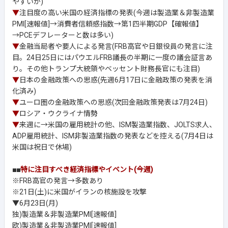
やすいか)
▼
注目度の高い米国の経済指標の発表(今週は製造業＆非製造業
PMI[速報値]→消費者信頼感指数→第1四半期GDP【確報値】
→PCEデフレーターと数は多い)
▼
金融当局者や要人による発言(FRB高官や日銀役員の発言に注
目。24日25日にはパウエルFRB議長の半期に一度の議会証言あ
り。その他トランプ大統領やベッセント財務長官にも注目)
▼
日本の金融政策への思惑(先週6月17日に金融政策の発表を消
化済み)
▼
ユーロ圏の金融政策への思惑(次回金融政策発表は7月24日)
▼
ロシア・ウクライナ情勢
▼
来週に→米国の雇用統計の他、ISM製造業指数、JOLTS求人、
ADP雇用統計、ISM非製造業指数の発表などを控える(7月4日は
米国は祝日で休場)
■■
特に注目すべき経済指標やイベント(今週)
※FRB高官の発言→多数あり
※21日(土)に米国がイランの核施設を攻撃
▼6月23日(月)
独)製造業＆非製造業PMI[速報値]
欧)製造業＆非製造業PMI[速報値]