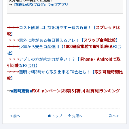
★月曜日の早朝までに更新！
→
『羊飼いのFXブログ』ウェブアプリ
→→→
コスト削減は利益を増やす一番の近道！【
スプレッド比
較
】
→→→
意外に差がある毎日貰えるアレ！【
スワップ金利比較
】
→→→
少額から安全資産運用【
1000通貨単位で取引出来る
FX会
社】
→→→
アプリの方が約定力が高い！？【
iPhone・Androidで取
引可能
なFX会社】
→→→
週明け朝3時から取引出来るFX会社も！【
取引可能時間比
較
】
→
■随時更新■
FXキャンペーン[お得]＆[凄い]＆[有利]ランキング
前
へ
トップ
先頭へ
次
へ