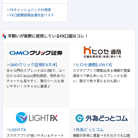
FXキャッシュバックお得順
FX口座開設現金還元全リスト
羊飼いが実際に使用しているFX口座はコレ！
GMOクリック証券[FXネオ]
ヒロセ通商[LION FX]
米ドル円のスプレッドは0.2銭で、ユー
スマホアプリで閲覧出来る情報が豊富
ロドルは0.3pips(原則固定、例外あり)
通貨ペア数も多い＆スプレッドも低
チャートも見やすく、取引ツールも使
い、取引で色々貰えるのも良い
いやすい！スキャルに最適♪
LIGHT FX
外為どっとコム
スマホアプリが使いやすい＆チャート
情報が非常に豊富→それだけでも口座