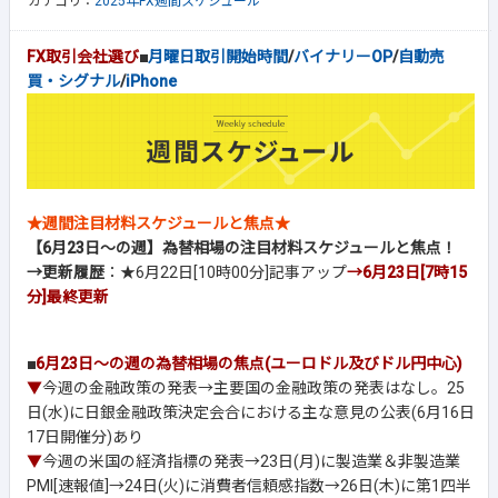
カテゴリ：
2025年FX週間スケジュール
FX取引会社選び
■
月曜日取引開始時間
/
バイナリーOP
/
自動売
買・シグナル
/
iPhone
★週間注目材料スケジュールと焦点★
【6月23日～の週】為替相場の注目材料スケジュールと焦点！
→更新履歴
：★6月22日[10時00分]記事アップ
→6月23日[7時15
分]最終更新
■
6月23日～の週の為替相場の焦点(ユーロドル及びドル円中心)
▼
今週の金融政策の発表→主要国の金融政策の発表はなし。25
日(水)に日銀金融政策決定会合における主な意見の公表(6月16日
17日開催分)あり
▼
今週の米国の経済指標の発表→23日(月)に製造業＆非製造業
PMI[速報値]→24日(火)に消費者信頼感指数→26日(木)に第1四半