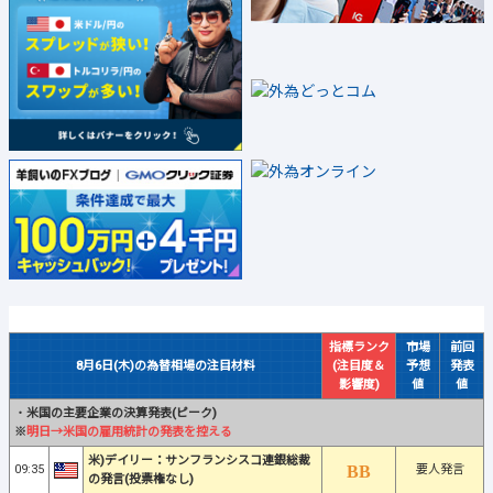
指標ランク
市場
前回
8月6日(木)の為替相場の注目材料
(注目度＆
予想
発表
影響度)
値
値
・
米国の主要企業の決算発表(ピーク)
※
明日→米国の雇用統計の発表を控える
米)デイリー：サンフランシスコ連銀総裁
09:35
要人発言
の発言(投票権なし)