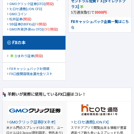
セントラル短資ＦＸ[ダイレクトプ
GMOクリック証券[CFD]
(
開設
)
ラス]
ヒロセ通商[LION CFD]
5万通貨取引で
3000円
GMOコイン
松井証券
(
開設
)
FXキャッシュバック企画一覧はこち
SBI証券[SBIFXα]
(
FX開設
)
ら
GMO外貨[外貨ex CFD]
(
CFD開設
)
FXの本
ひまわり証券
(
開設
)
FXキャッシュバックお得順
FX口座開設現金還元全リスト
羊飼いが実際に使用しているFX口座はコレ！
GMOクリック証券[FXネオ]
ヒロセ通商[LION FX]
米ドル円のスプレッドは0.2銭で、ユー
スマホアプリで閲覧出来る情報が豊富
ロドルは0.3pips(原則固定、例外あり)
通貨ペア数も多い＆スプレッドも低