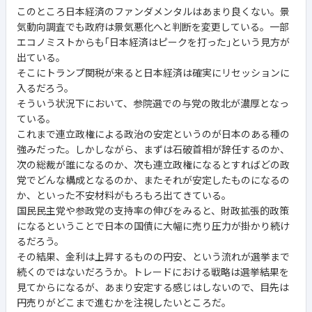
このところ日本経済のファンダメンタルはあまり良くない。景
気動向調査でも政府は景気悪化へと判断を変更している。一部
エコノミストからも｢日本経済はピークを打った｣という見方が
出ている。
そこにトランプ関税が来ると日本経済は確実にリセッションに
入るだろう。
そういう状況下において、参院選での与党の敗北が濃厚となっ
ている。
これまで連立政権による政治の安定というのが日本のある種の
強みだった。しかしながら、まずは石破首相が辞任するのか、
次の総裁が誰になるのか、次も連立政権になるとすればどの政
党でどんな構成となるのか、またそれが安定したものになるの
か、といった不安材料がもろもろ出てきている。
国民民主党や参政党の支持率の伸びをみると、財政拡張的政策
になるということで日本の国債に大幅に売り圧力が掛かり続け
るだろう。
その結果、金利は上昇するものの円安、という流れが選挙まで
続くのではないだろうか。トレードにおける戦略は選挙結果を
見てからになるが、あまり安定する感じはしないので、目先は
円売りがどこまで進むかを注視したいところだ。