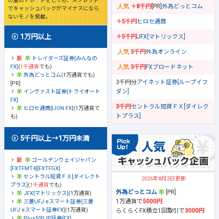
の量のトレードをしても、スプレッド
＋8千円
[PR]
外為どっとコム
でキャッシュバックがマイナスになら
ないモノを掲載。
＋5千円
ヒロセ通商
1万円以上
＋5千円
JFX[マトリックス]
3千円
外為オンライン
トレイダーズ証券[みんなの
FX]
(
1千通貨
でも)
3千円
FXブロードネット
外為どっとコム
(1万通貨でも)
3千円分
アイネット証券[ループイフ
[PR]
ダン]
インヴァスト証券[トライオート
FX]
3千円
セントラル短資ＦＸ[ダイレク
ヒロセ通商[LION FX]
(1万通貨で
トプラス]
も)
5千円以上→1万円未満
ゴールデンウェイジャパン
[FXTFMT4][FXTFGX]
セントラル短資ＦＸ[ダイレクト
2026年8月3日更新
プラス]
(
1千通貨
でも)
外為どっとコム
[PR]
JFX[マトリックス]
(1万通貨)
1万通貨で
5000円
三菱UFJ eスマート証券[三菱
UFJ eスマート証券FX]
(1万通貨)
らくらくFX積立1回取引で
3000円
Plus500JP証券[FX]