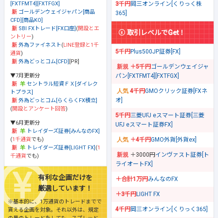
[FXTFMT4][FXTFGX]
3千円
岡三オンライン[くりっく株
ゴールデンウェイジャパン[商品
365]
CFD][商品KO]
SBI FXトレード[FX口座]
(
開設とエ
取引レベルでGet！
ントリー
)
外為ファイネスト
(
LINE登録と1千
5千円
Plus500JP証券[FX]
通貨
)
外為どっとコム[CFD]
[PR]
＋5千円
ゴールデンウェイジャ
▼7月更新分
パン[FXTFMT4][FXTFGX]
セントラル短資ＦＸ[ダイレク
4千円
GMOクリック証券[FXネ
トプラス]
オ]
外為どっとコム[らくらくFX積立]
(
開設とアンケート回答
)
5千円
三菱UFJ eスマート証券[三菱
▼6月更新分
UFJ eスマート証券FX]
トレイダーズ証券[みんなのFX]
(
1千通貨
でも)
＋4千円
GMO外貨[外貨ex]
トレイダーズ証券[LIGHT FX]
(
1
＋3000円
インヴァスト証券[ト
千通貨
でも)
ライオートFX]
有利な企画だけを
＋合計1万円
みんなのFX
厳選しています！
＋3千円
LIGHT FX
※基本的に、1万通貨のトレードまでで
4千円
岡三オンライン[くりっく365]
貰える企画を対象。それ以外は、規定