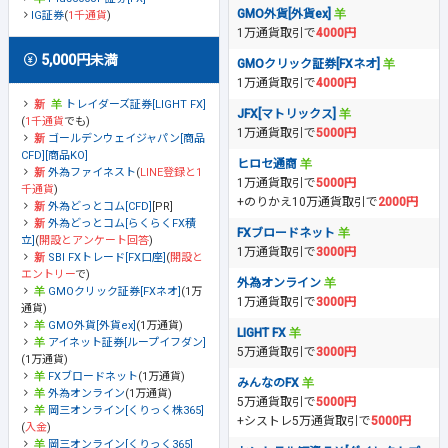
GMO外貨[外貨ex]
IG証券
(
1千通貨
)
1万通貨取引で
4000円
5,000円未満
GMOクリック証券[FXネオ]
1万通貨取引で
4000円
トレイダーズ証券[LIGHT FX]
JFX[マトリックス]
(
1千通貨
でも)
1万通貨取引で
5000円
ゴールデンウェイジャパン[商品
CFD][商品KO]
ヒロセ通商
外為ファイネスト
(
LINE登録と1
1万通貨取引で
5000円
千通貨
)
+のりかえ10万通貨取引で
2000円
外為どっとコム[CFD]
[PR]
外為どっとコム[らくらくFX積
FXブロードネット
立]
(
開設とアンケート回答
)
1万通貨取引で
3000円
SBI FXトレード[FX口座]
(
開設と
エントリー
で)
外為オンライン
GMOクリック証券[FXネオ]
(1万
1万通貨取引で
3000円
通貨)
GMO外貨[外貨ex]
(1万通貨)
LIGHT FX
アイネット証券[ループイフダン]
5万通貨取引で
3000円
(1万通貨)
FXブロードネット
(1万通貨)
みんなのFX
外為オンライン
(1万通貨)
5万通貨取引で
5000円
岡三オンライン[くりっく株365]
+シストレ5万通貨取引で
5000円
(
入金
)
岡三オンライン[くりっく365]