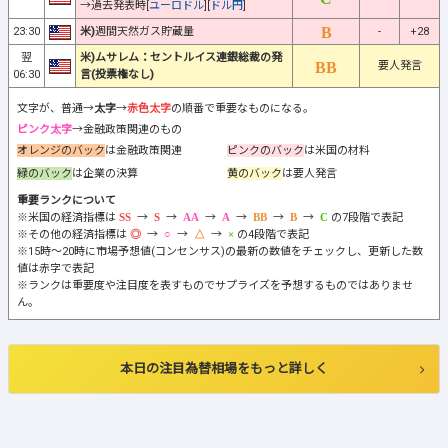
→過去発表時[
ユーロドル
][
ドル円
]
23:30
米)
週間天然ガス貯蔵量
-
+28
翌
米)ムサレム：セントルイス連銀総裁の発
要人発言
06:30
言(投票権なし)
文字が、普通→
太字
→
赤色太字
の順番で重要なものになる。
ピンク太字
→金融政策関連のもの
オレンジのバック
は金融政策関連
ピンクのバック
は米国の材料
緑のバック
は企業の決算
黄のバック
は要人発言
重要ランクについて
※米国の経済指標は
→
→
→
→
→
→
の7段階で表記
※その他の経済指標は
→
→
→
の4段階で表記
※15時～20時に市場予想値(コンセンサス)の最新の数値をチェックし、更新した数
値は赤字で表記
※ランクは重要度や注目度を表すものでサプライズを予想するものではありませ
ん。
本日の注目為替相場をもっと詳しく