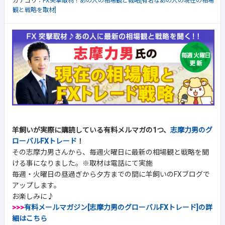
カテゴリ：
FX突撃取材！あの人の相場観と戦略[有名なあの人の現在の相場
観と戦略を取材]
羊飼いが実際に購読している有料メルマガの1つ、
志摩力男のグ
ローバルFXトレード
！
その志摩力男さんから、毎週火曜日に最新の相場観と戦略を聞
ける事になりました。※取材は電話にて実施
毎週・火曜日の昼過ぎから夕方までの間に羊飼いのFXブログで
アップします。
お楽しみに♪
>>>
有料メールマガジン[志摩力男のグローバルFXトレード]の詳
細はこちら