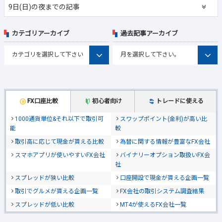
9日(日)の夜までの記事
カテゴリアーカイブ
過去記事アーカイブ
FX口座比較
初心者向け
トレードに使える
1000通貨単位&それ以下で取引可
スワップポイント(金利)が高い比
能
較
取引高に応じて現金が貰える比較
為替に関する情報が豊富なFX会社
スマホアプリが使いやすいFX会社
バイナリーオプション取扱いFX会
社
スプレッドが狭い比較
口座開設で現金が貰える企画一覧
取引でグルメが貰える企画一覧
FX会社の取引システム調査結果
スプレッドが低い比較
MT4が使えるFX会社一覧