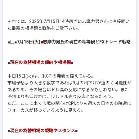
それでは、2025年7月15日14時過ぎに志摩力男さんに直接聞い
た最新の相場観と戦略をご覧下さい。
■□■
7月15日(火)
■
志摩力男氏の現在の相場観とFXトレード戦略
■
現在の為替相場の傾向や相場観
■
本日15日(火)は、米CPIの発表を控えている。
市場予想より大きな数字であれば9月の利下げが遠のく可能性が
あるため、その場合はドル高の反応になるかもしれない。また
予想よりも低ければ、少しドル売り反応となるだろう。
ただ、ここに来て市場の関心はCPIよりも週末の日本の参院選に
フォーカスが移っているように見える。
■
現在の為替相場の戦略やスタンス
■