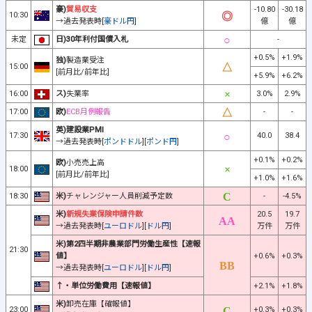
豪)
貿易収支
-10.80
-30.18
10:30
→過去発表時[
豪ドル円
]
億
億
未定
日)30年利付国債入札
-
+0.5%
+1.9%
独)
製造業受注
15:00
[前月比/前年比]
+5.9%
+6.2%
16:00
ス)
失業率
3.0%
2.9%
17:00
欧)
ECB月例報告
-
-
英)建設業PMI
17:30
40.0
38.4
→過去発表時[
ポンドドル
][
ポンド円
]
+0.1%
+0.2%
欧)
小売売上高
18:00
[前月比/前年比]
+1.0%
+1.6%
18:30
米)
チャレンジャー人員削減予定数
-
-4.5%
米)
新規失業保険申請件数
20.5
19.7
→過去発表時[
ユーロドル
][
ドル円
]
万件
万件
米)第2四半期非農業部門労働生産性【速報
21:30
値】
+0.6%
+0.3%
→過去発表時[
ユーロドル
][
ドル円
]
↑・単位労働費用【速報値】
+2.1%
+1.8%
米)
卸売在庫【確報値】
23:00
+0.3%
+0.3%