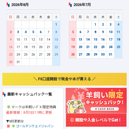
2026年8月
2026年7月
日
月
火
水
木
金
土
日
月
火
水
木
金
土
1
1
2
3
4
2
3
4
5
6
7
8
5
6
7
8
9
10
11
9
10
11
12
13
14
15
12
13
14
15
16
17
18
16
17
18
19
20
21
22
19
20
21
22
23
24
25
23
24
25
26
27
28
29
26
27
28
29
30
31
30
31
＼ FX口座開設で現金や本が貰える ／
最新キャッシュバック一覧
マークは羊飼いＦＸ限定特典
最新情報：8月3日11時に更新
開設や入金レベルでGet！
▼8月更新分
ゴールデンウェイジャパン