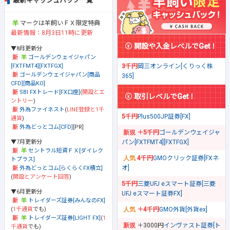
最新キャッシュバック一覧
マークは羊飼いＦＸ限定特典
最新情報：8月3日11時に更新
開設や入金レベルでGet！
▼8月更新分
ゴールデンウェイジャパン
[FXTFMT4][FXTFGX]
3千円
岡三オンライン[くりっく株
ゴールデンウェイジャパン[商品
365]
CFD][商品KO]
SBI FXトレード[FX口座]
(
開設とエ
取引レベルでGet！
ントリー
)
外為ファイネスト
(
LINE登録と1千
5千円
Plus500JP証券[FX]
通貨
)
外為どっとコム[CFD]
[PR]
＋5千円
ゴールデンウェイジャ
▼7月更新分
パン[FXTFMT4][FXTFGX]
セントラル短資ＦＸ[ダイレク
4千円
GMOクリック証券[FXネ
トプラス]
オ]
外為どっとコム[らくらくFX積立]
(
開設とアンケート回答
)
5千円
三菱UFJ eスマート証券[三菱
▼6月更新分
UFJ eスマート証券FX]
トレイダーズ証券[みんなのFX]
(
1千通貨
でも)
＋4千円
GMO外貨[外貨ex]
トレイダーズ証券[LIGHT FX]
(
1
＋3000円
インヴァスト証券[ト
千通貨
でも)