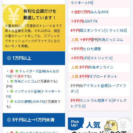
ライオートFX]
有利な企画だけを
＋合計1万円
みんなのFX
厳選しています！
＋3千円
LIGHT FX
※基本的に、1万通貨のトレードまでで
4千円
岡三オンライン[くりっく365]
貰える企画を対象。それ以外は、規定
の量のトレードをしても、スプレッド
＋8千円
[PR]
外為どっとコム
でキャッシュバックがマイナスになら
ないモノを掲載。
＋5千円
ヒロセ通商
1万円以上
＋5千円
JFX[マトリックス]
3千円
外為オンライン
トレイダーズ証券[みんなの
FX]
(
1千通貨
でも)
3千円
FXブロードネット
外為どっとコム
(1万通貨でも)
3千円分
アイネット証券[ループイフ
[PR]
ダン]
インヴァスト証券[トライオート
FX]
3千円
セントラル短資ＦＸ[ダイレク
ヒロセ通商[LION FX]
(1万通貨で
トプラス]
も)
5千円以上→1万円未満