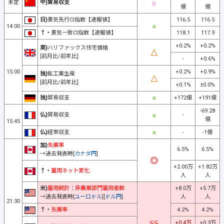
未定
中)貿易収支
億
億
日)
景気先行CI指数【速報値】
116.5
116.5
14:00
↑・
景気一致CI指数【速報値】
118.1
117.9
+0.2%
+0.2%
英)
ハリファックス住宅価格
[前月比/前年比]
-
+0.6%
15:00
+0.2%
+0.9%
独)
鉱工業生産
[前月比/前年比]
+0.1%
±0.0%
独)
貿易収支
+172億
+191億
-69.28
仏)
貿易収支
-
億
15:45
仏)
経常収支
-
-1億
加)
失業率
6.5%
6.5%
→過去発表時[
カナダ円
]
+2.00万
+1.82万
↑・
雇用ネット変化
人
人
米)
雇用統計
：
非農業部門雇用者数
+8.0万
+5.7万
→過去発表時[
ユーロドル
][
ドル円
]
人
人
21:30
↑・
失業率
4.2%
4.2%
+0.4万
+0.3万