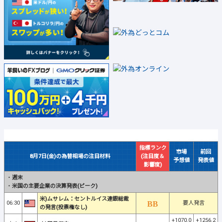
指標ランク
市場
前回
8月7日(金)の為替相場の注目材料
(注目度＆
予想値
発表値
影響度)
・
週末
・
米国の主要企業の決算発表(ピーク)
米)ムサレム：セントルイス連銀総裁
06:30
要人発言
の発言(投票権なし)
+1070.0
+1256.2