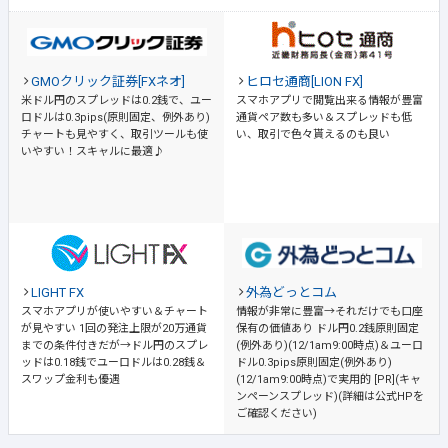
GMOクリック証券[FXネオ]
ヒロセ通商[LION FX]
米ドル円のスプレッドは0.2銭で、ユー
スマホアプリで閲覧出来る情報が豊富
ロドルは0.3pips(原則固定、例外あり)
通貨ペア数も多い＆スプレッドも低
チャートも見やすく、取引ツールも使
い、取引で色々貰えるのも良い
いやすい！スキャルに最適♪
LIGHT FX
外為どっとコム
スマホアプリが使いやすい＆チャート
情報が非常に豊富→それだけでも口座
が見やすい
1回の発注上限が20万通貨
保有の価値あり
ドル円0.2銭原則固定
までの条件付きだが→ドル円のスプレ
(例外あり)(12/1am9:00時点)＆ユーロ
ッドは0.18銭でユーロドルは0.28銭＆
ドル0.3pips原則固定(例外あり)
スワップ金利も優遇
(12/1am9:00時点)で実用的 [PR](キャ
ンペーンスプレッド)(詳細は公式HPを
ご確認ください)