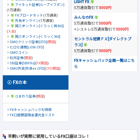
LIGHT FX
アイネット証券[ループイフダン]
5万通貨取引で
3000円
(1万通貨)
FXブロードネット
(1万通貨)
みんなのFX
外為オンライン
(1万通貨)
5万通貨取引で
5000円
岡三オンライン[くりっく株365]
+シストレ5万通貨取引で
5000円
(
入金
)
岡三オンライン[くりっく365]
セントラル短資ＦＸ[ダイレクトプ
GMOクリック証券[CFD]
(
開設
)
ラス]
ヒロセ通商[LION CFD]
5万通貨取引で
3000円
GMOコイン
松井証券
(
開設
)
FXキャッシュバック企画一覧はこち
SBI証券[SBIFXα]
(
FX開設
)
ら
GMO外貨[外貨ex CFD]
(
CFD開設
)
FXの本
ひまわり証券
(
開設
)
FXキャッシュバックお得順
FX口座開設現金還元全リスト
羊飼いが実際に使用しているFX口座はコレ！