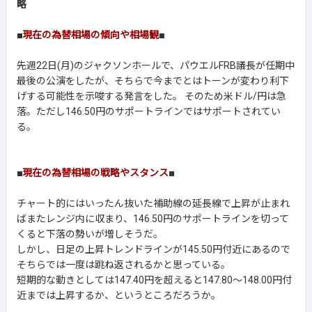
略
■
現在の為替相場の傾向や相場観
■
先週22日(月)のジャクソンホールで、パウエルFRB議長が任期中
最後の公演をしたが、そちらで今までとはトーンが変わり利下
げする可能性を示唆する発言をした。 そのため米ドル/円は急
落。ただし146.50円のサポートラインではサポートされてい
る。
■
現在の為替相場の戦略やスタンス
■
チャート的にはいったん抜いた補助線の延長線で上昇が止まれ
ばまたレンジ内に収まり、146.50円のサポートラインを切って
くると下落の勢いが増しそうだ。
しかし、日足の上昇トレンドラインが145.50円付近にあるので
そちらでは一度は跳ね返されるかと思っている。
短期的な動きとしては147.40円を超えると147.80～148.00円付
近までは上昇するか、というところだろうか。