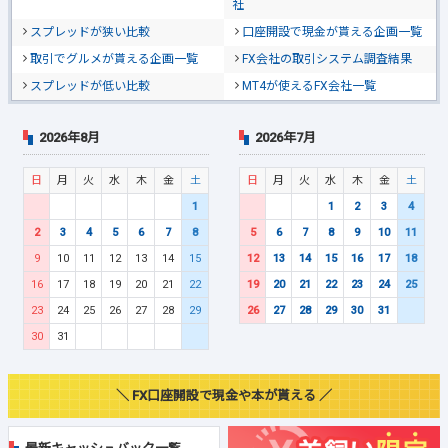
社
スプレッドが狭い比較
口座開設で現金が貰える企画一覧
取引でグルメが貰える企画一覧
FX会社の取引システム調査結果
スプレッドが低い比較
MT4が使えるFX会社一覧
2026年8月
2026年7月
日
月
火
水
木
金
土
日
月
火
水
木
金
土
1
1
2
3
4
2
3
4
5
6
7
8
5
6
7
8
9
10
11
9
10
11
12
13
14
15
12
13
14
15
16
17
18
16
17
18
19
20
21
22
19
20
21
22
23
24
25
23
24
25
26
27
28
29
26
27
28
29
30
31
30
31
＼ FX口座開設で現金や本が貰える ／