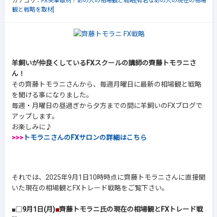
カテゴリ：
FX突撃取材！あの人の相場観と戦略[有名なあの人の現在の相場
観と戦略を取材]
羊飼いが仲良くしているFXスクールの講師の齊藤トモラニさ
ん！
その齊藤トモラニさんから、毎週月曜日に最新の相場観と戦略
を聞ける事になりました。
毎週・月曜日の昼過ぎから夕方までの間に羊飼いのFXブログで
アップします。
お楽しみに♪
>>>
トモラニさんのFXサロンの詳細はこちら
それでは、2025年9月1日10時時点に齊藤トモラニさんに直接聞
いた現在の相場観とFXトレード戦略をご覧下さい。
■□
9月1日(月)
■
齊藤トモラニ氏の現在の相場観とFXトレード戦