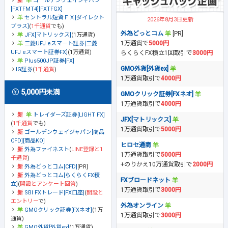
ゴールデンウェイジャパン
[FXTFMT4][FXTFGX]
セントラル短資ＦＸ[ダイレクト
2026年8月3日更新
プラス]
(
1千通貨
でも)
外為どっとコム
[PR]
JFX[マトリックス]
(1万通貨)
1万通貨で
5000円
三菱UFJ eスマート証券[三菱
UFJ eスマート証券FX]
(1万通貨)
らくらくFX積立1回取引で
3000円
Plus500JP証券[FX]
GMO外貨[外貨ex]
IG証券
(
1千通貨
)
1万通貨取引で
4000円
5,000円未満
GMOクリック証券[FXネオ]
1万通貨取引で
4000円
トレイダーズ証券[LIGHT FX]
JFX[マトリックス]
(
1千通貨
でも)
1万通貨取引で
5000円
ゴールデンウェイジャパン[商品
CFD][商品KO]
ヒロセ通商
外為ファイネスト
(
LINE登録と1
1万通貨取引で
5000円
千通貨
)
+のりかえ10万通貨取引で
2000円
外為どっとコム[CFD]
[PR]
外為どっとコム[らくらくFX積
FXブロードネット
立]
(
開設とアンケート回答
)
1万通貨取引で
3000円
SBI FXトレード[FX口座]
(
開設と
エントリー
で)
外為オンライン
GMOクリック証券[FXネオ]
(1万
1万通貨取引で
3000円
通貨)
GMO外貨[外貨ex]
(1万通貨)