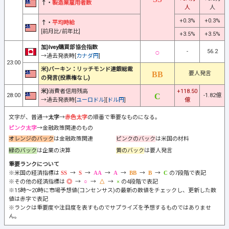
↑・
製造業雇用者数
人
人
+0.3%
+0.3%
↑・
平均時給
[前月比/前年比]
+3.5%
+3.5%
加)Ivey購買部協会指数
-
56.2
→過去発表時[
カナダ円
]
23:00
米)バーキン：リッチモンド連銀総裁
要人発言
の発言(投票権なし)
米)
消費者信用残高
+118.50
28:00
-1.82億
→過去発表時[
ユーロドル
][
ドル円
]
億
文字が、普通→
太字
→
赤色太字
の順番で重要なものになる。
ピンク太字
→金融政策関連のもの
オレンジのバック
は金融政策関連
ピンクのバック
は米国の材料
緑のバック
は企業の決算
黄のバック
は要人発言
重要ランクについて
※米国の経済指標は
→
→
→
→
→
→
の7段階で表記
※その他の経済指標は
→
→
→
の4段階で表記
※15時～20時に市場予想値(コンセンサス)の最新の数値をチェックし、更新した数
値は赤字で表記
※ランクは重要度や注目度を表すものでサプライズを予想するものではありませ
ん。