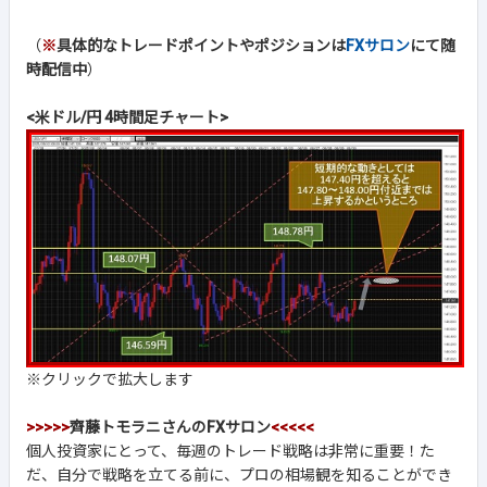
（
※
具体的なトレードポイントやポジションは
FXサロン
にて随
時配信中
）
<米ドル/円 4時間足チャート>
※クリックで拡大します
>>>>>
齊藤トモラニさんのFXサロン
<<<<<
個人投資家にとって、毎週のトレード戦略は非常に重要！た
だ、自分で戦略を立てる前に、プロの相場観を知ることができ