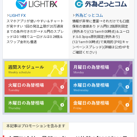
LIGHT FX
外為どっとコム
スマホアプリが使いやすい＆チャート
情報が非常に豊富→それだけでも口座
が見やすい
1回の発注上限が20万通貨
保有の価値あり
ドル円0.2銭原則固定
までの条件付きだが→ドル円のスプレ
(例外あり)(12/1am9:00時点)＆ユーロ
ッドは0.18銭でユーロドルは0.28銭＆
ドル0.3pips原則固定(例外あり)
スワップ金利も優遇
(12/1am9:00時点)で実用的 [PR](キャ
ンペーンスプレッド)(詳細は公式HPを
ご確認ください)
本記事はプロモーションを含みます