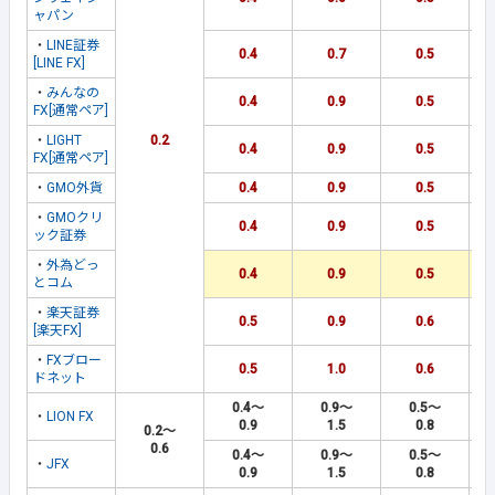
ャパン
・
LINE証券
0.4
0.7
0.5
[LINE FX]
・
みんなの
0.4
0.9
0.5
FX[通常ペア]
・
LIGHT
0.2
0.4
0.9
0.5
FX[通常ペア]
・
GMO外貨
0.4
0.9
0.5
・
GMOクリ
0.4
0.9
0.5
ック証券
・
外為どっ
0.4
0.9
0.5
とコム
・
楽天証券
0.5
0.9
0.6
[楽天FX]
・
FXブロー
0.5
1.0
0.6
ドネット
0.4～
0.9～
0.5～
・
LION FX
0.9
1.5
0.8
0.2～
0.6
0.4～
0.9～
0.5～
・
JFX
0.9
1.5
0.8