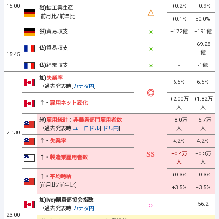
15:00
+0.2%
+0.9%
独)
鉱工業生産
[前月比/前年比]
+0.1%
±0.0%
独)
貿易収支
+172億
+191億
-69.28
仏)
貿易収支
-
億
15:45
仏)
経常収支
-
-1億
加)
失業率
6.5%
6.5%
→過去発表時[
カナダ円
]
+2.00万
+1.82万
↑・
雇用ネット変化
人
人
米)
雇用統計
：
非農業部門雇用者数
+8.0万
+5.7万
→過去発表時[
ユーロドル
][
ドル円
]
人
人
21:30
↑・
失業率
4.2%
4.2%
+0.4万
+0.3万
↑・
製造業雇用者数
人
人
+0.3%
+0.3%
↑・
平均時給
[前月比/前年比]
+3.5%
+3.5%
加)Ivey購買部協会指数
-
56.2
→過去発表時[
カナダ円
]
23:00