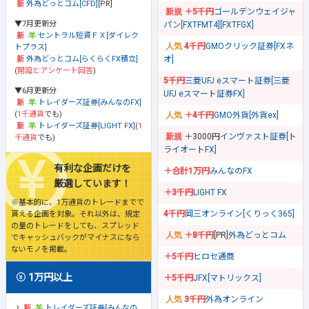
外為どっとコム[CFD]
[PR]
＋5千円
ゴールデンウェイジャ
▼7月更新分
パン[FXTFMT4][FXTFGX]
セントラル短資ＦＸ[ダイレク
4千円
GMOクリック証券[FXネ
トプラス]
オ]
外為どっとコム[らくらくFX積立]
(
開設とアンケート回答
)
5千円
三菱UFJ eスマート証券[三菱
▼6月更新分
UFJ eスマート証券FX]
トレイダーズ証券[みんなのFX]
(
1千通貨
でも)
＋4千円
GMO外貨[外貨ex]
トレイダーズ証券[LIGHT FX]
(
1
＋3000円
インヴァスト証券[ト
千通貨
でも)
ライオートFX]
有利な企画だけを
＋合計1万円
みんなのFX
厳選しています！
＋3千円
LIGHT FX
※基本的に、1万通貨のトレードまでで
4千円
岡三オンライン[くりっく365]
貰える企画を対象。それ以外は、規定
の量のトレードをしても、スプレッド
＋8千円
[PR]
外為どっとコム
でキャッシュバックがマイナスになら
ないモノを掲載。
＋5千円
ヒロセ通商
1万円以上
＋5千円
JFX[マトリックス]
3千円
外為オンライン
トレイダーズ証券[みんなの