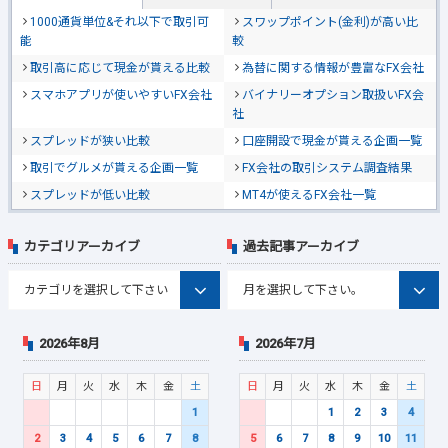
1000通貨単位&それ以下で取引可
スワップポイント(金利)が高い比
能
較
取引高に応じて現金が貰える比較
為替に関する情報が豊富なFX会社
スマホアプリが使いやすいFX会社
バイナリーオプション取扱いFX会
社
スプレッドが狭い比較
口座開設で現金が貰える企画一覧
取引でグルメが貰える企画一覧
FX会社の取引システム調査結果
スプレッドが低い比較
MT4が使えるFX会社一覧
カテゴリアーカイブ
過去記事アーカイブ
2026年8月
2026年7月
日
月
火
水
木
金
土
日
月
火
水
木
金
土
1
1
2
3
4
2
3
4
5
6
7
8
5
6
7
8
9
10
11