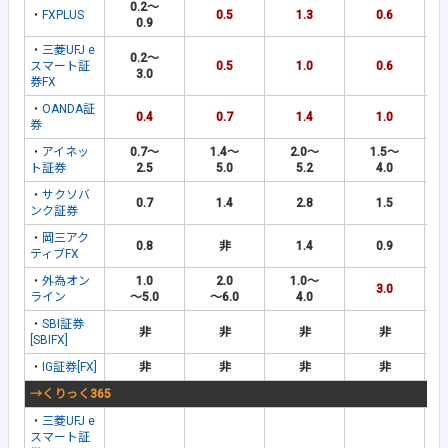
0.2～
・
FXPLUS
0.5
1.3
0.6
0.9
・
三菱UFJ e
0.2～
スマート証
0.5
1.0
0.6
3.0
券FX
・
OANDA証
0.4
0.7
1.4
1.0
券
・
アイネッ
0.7～
1.4～
2.0～
1.5～
ト証券
2.5
5.0
5.2
4.0
・
サクソバ
0.7
1.4
2.8
1.5
ンク証券
・
岡三アク
0.8
非
1.4
0.9
ティブFX
・
外為オン
1.0
2.0
1.0～
3.0
ライン
～5.0
～6.0
4.0
・
SBI証券
非
非
非
非
[SBIFX]
・
IG証券[FX]
非
非
非
非
→くりっく365
・
三菱UFJ e
スマート証