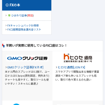
FXの本
ひまわり証券
(
開設
)
FXキャッシュバックお得順
FX口座開設現金還元全リスト
羊飼いが実際に使用しているFX口座はコレ！
GMOクリック証券[FXネオ]
ヒロセ通商[LION FX]
米ドル円のスプレッドは0.2銭で、ユー
スマホアプリで閲覧出来る情報が豊富
ロドルは0.3pips(原則固定、例外あり)
通貨ペア数も多い＆スプレッドも低
チャートも見やすく、取引ツールも使
い、取引で色々貰えるのも良い
いやすい！スキャルに最適♪