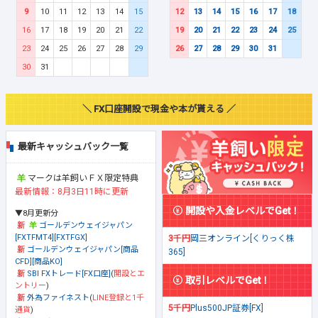
9
10
11
12
13
14
15
12
13
14
15
16
17
18
16
17
18
19
20
21
22
19
20
21
22
23
24
25
23
24
25
26
27
28
29
26
27
28
29
30
31
30
31
＼ FX口座開設で現金や本が貰える ／
最新キャッシュバック一覧
マークは羊飼いＦＸ限定特典
最新情報：8月3日11時に更新
開設や入金レベルでGet！
▼8月更新分
ゴールデンウェイジャパン
[FXTFMT4][FXTFGX]
3千円
岡三オンライン[くりっく株
ゴールデンウェイジャパン[商品
365]
CFD][商品KO]
SBI FXトレード[FX口座]
(
開設とエ
取引レベルでGet！
ントリー
)
外為ファイネスト
(
LINE登録と1千
5千円
Plus500JP証券[FX]
通貨
)