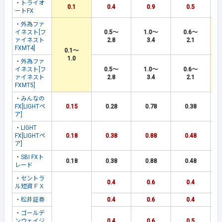
・
トライオ
0.1
0.4
0.9
0.5
ートFX
・
外為ファ
イネスト[フ
0.5～
1.0～
0.6～
ァイネスト
2.8
3.4
2.1
FXMT4]
0.1～
1.0
・
外為ファ
イネスト[フ
0.5～
1.0～
0.6～
ァイネスト
2.8
3.4
2.1
FXMT5]
・
みんなの
FX[LIGHTペ
0.15
0.28
0.78
0.38
ア]
・
LIGHT
FX[LIGHTペ
0.18
0.38
0.88
0.48
ア]
・
SBI FXト
0.18
0.38
0.88
0.48
レード
・
セントラ
0.4
0.6
0.4
ル短資ＦＸ
・
松井証券
0.4
0.6
0.4
・
ゴールデ
ンウェイジ
0.4
0.6
0.5