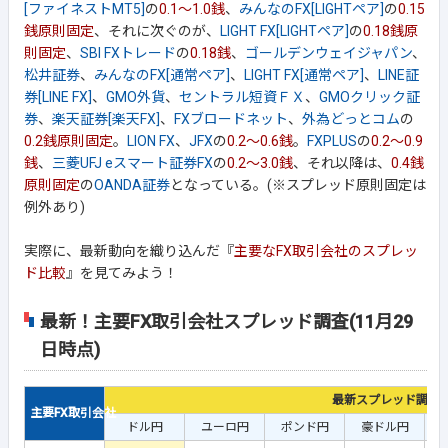
[ファイネストMT5]
の
0.1～1.0銭
、
みんなのFX[LIGHTペア]
の
0.15
銭原則固定
、それに次ぐのが、
LIGHT FX[LIGHTペア]
の
0.18銭原
則固定
、
SBI FXトレード
の
0.18銭
、
ゴールデンウェイジャパン
、
松井証券
、
みんなのFX[通常ペア]
、
LIGHT FX[通常ペア]
、
LINE証
券[LINE FX]
、
GMO外貨
、
セントラル短資ＦＸ
、
GMOクリック証
券
、
楽天証券[楽天FX]
、
FXブロードネット
、
外為どっとコム
の
0.2銭原則固定
。
LION FX
、
JFX
の
0.2～0.6銭
。
FXPLUS
の
0.2～0.9
銭
、
三菱UFJ eスマート証券FX
の
0.2～3.0銭
、それ以降は、
0.4銭
原則固定
の
OANDA証券
となっている。(※スプレッド原則固定は
例外あり)
実際に、最新動向を織り込んだ『
主要なFX取引会社のスプレッ
ド比較
』を見てみよう！
最新！主要FX取引会社スプレッド調査(11月29
日時点)
最新スプレッド調査
主要FX取引会社
ドル円
ユーロ円
ポンド円
豪ドル円
ユ