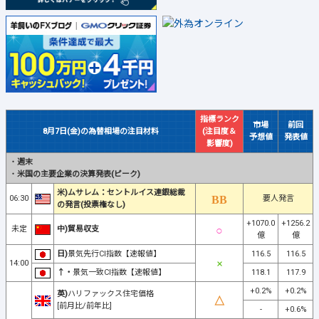
指標ランク
市場
前回
8月7日(金)の為替相場の注目材料
(注目度＆
予想値
発表値
影響度)
・
週末
・
米国の主要企業の決算発表(ピーク)
米)ムサレム：セントルイス連銀総裁
06:30
要人発言
の発言(投票権なし)
+1070.0
+1256.2
未定
中)貿易収支
億
億
日)
景気先行CI指数【速報値】
116.5
116.5
14:00
↑・
景気一致CI指数【速報値】
118.1
117.9
+0.2%
+0.2%
英)
ハリファックス住宅価格
[前月比/前年比]
-
+0.6%