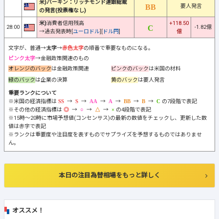
米)バーキン：リッチモンド連銀総裁
要人発言
の発言(投票権なし)
米)
消費者信用残高
+118.50
28:00
-1.82億
→過去発表時[
ユーロドル
][
ドル円
]
億
文字が、普通→
太字
→
赤色太字
の順番で重要なものになる。
ピンク太字
→金融政策関連のもの
オレンジのバック
は金融政策関連
ピンクのバック
は米国の材料
緑のバック
は企業の決算
黄のバック
は要人発言
重要ランクについて
※米国の経済指標は
→
→
→
→
→
→
の7段階で表記
※その他の経済指標は
→
→
→
の4段階で表記
※15時～20時に市場予想値(コンセンサス)の最新の数値をチェックし、更新した数
値は赤字で表記
※ランクは重要度や注目度を表すものでサプライズを予想するものではありませ
ん。
本日の注目為替相場をもっと詳しく
オススメ！