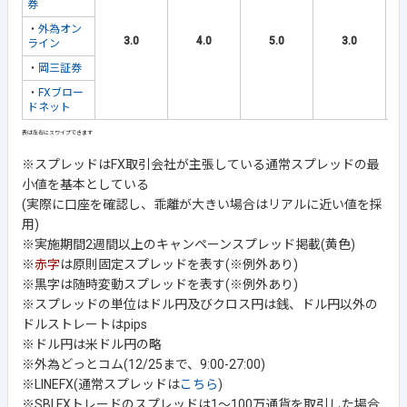
券
・
外為オン
3.0
4.0
5.0
3.0
ライン
・
岡三証券
・
FXブロー
ドネット
※スプレッドはFX取引会社が主張している通常スプレッドの最
小値を基本としている
(実際に口座を確認し、乖離が大きい場合はリアルに近い値を採
用)
※実施期間2週間以上のキャンペーンスプレッド掲載(黄色)
※
赤字
は原則固定スプレッドを表す(※例外あり)
※黒字は随時変動スプレッドを表す(※例外あり)
※スプレッドの単位はドル円及びクロス円は銭、ドル円以外の
ドルストレートはpips
※ドル円は米ドル円の略
※外為どっとコム(12/25まで、9:00-27:00)
※LINEFX(通常スプレッドは
こちら
)
※SBI FXトレードのスプレッドは1～100万通貨を取引した場合