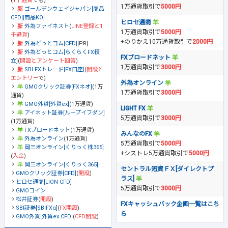
(
1千通貨
でも)
1万通貨取引で
5000円
ゴールデンウェイジャパン[商品
CFD][商品KO]
ヒロセ通商
外為ファイネスト
(
LINE登録と1
1万通貨取引で
5000円
千通貨
)
+のりかえ10万通貨取引で
2000円
外為どっとコム[CFD]
[PR]
外為どっとコム[らくらくFX積
FXブロードネット
立]
(
開設とアンケート回答
)
1万通貨取引で
3000円
SBI FXトレード[FX口座]
(
開設と
エントリー
で)
外為オンライン
GMOクリック証券[FXネオ]
(1万
1万通貨取引で
3000円
通貨)
GMO外貨[外貨ex]
(1万通貨)
LIGHT FX
アイネット証券[ループイフダン]
5万通貨取引で
3000円
(1万通貨)
FXブロードネット
(1万通貨)
みんなのFX
外為オンライン
(1万通貨)
5万通貨取引で
5000円
岡三オンライン[くりっく株365]
+シストレ5万通貨取引で
5000円
(
入金
)
岡三オンライン[くりっく365]
セントラル短資ＦＸ[ダイレクトプ
GMOクリック証券[CFD]
(
開設
)
ラス]
ヒロセ通商[LION CFD]
5万通貨取引で
3000円
GMOコイン
松井証券
(
開設
)
FXキャッシュバック企画一覧はこち
SBI証券[SBIFXα]
(
FX開設
)
ら
GMO外貨[外貨ex CFD]
(
CFD開設
)