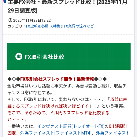
主要FX会社・最新スプレッド比較！[2025年11月
29日調査版]
2025年11月29日12:22
カテゴリ：
FX比較＆各種FX特集＆FX業界の流れなど
◆◇◆
FX取引会社スプレッド競争！最新情報
◆◇◆
金融市場はいつも話題に事欠かず、為替は変動し続け、収益チ
ャンスは常に存在する。
そして、FX取引において、変わらないのは・・・、『
収益に直
結するスプレッドは狭ければ狭いほどイイ
！！』という事実。
そこで、あらためて、ドル円のスプレッドを比較する
と・・・
、
一番狭いのは、
インヴァスト証券[トライオートFX]
の
0.1銭原則
固定
、
外為ファイネスト[ファイネストMT4]
、
外為ファイネスト