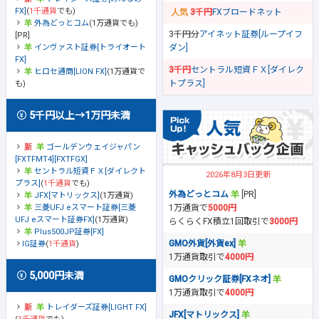
FX]
(
1千通貨
でも)
3千円
FXブロードネット
外為どっとコム
(1万通貨でも)
3千円分
アイネット証券[ループイフ
[PR]
ダン]
インヴァスト証券[トライオート
FX]
3千円
セントラル短資ＦＸ[ダイレク
ヒロセ通商[LION FX]
(1万通貨で
トプラス]
も)
5千円以上→1万円未満
ゴールデンウェイジャパン
[FXTFMT4][FXTFGX]
セントラル短資ＦＸ[ダイレクト
2026年8月3日更新
プラス]
(
1千通貨
でも)
外為どっとコム
[PR]
JFX[マトリックス]
(1万通貨)
1万通貨で
5000円
三菱UFJ eスマート証券[三菱
UFJ eスマート証券FX]
(1万通貨)
らくらくFX積立1回取引で
3000円
Plus500JP証券[FX]
GMO外貨[外貨ex]
IG証券
(
1千通貨
)
1万通貨取引で
4000円
5,000円未満
GMOクリック証券[FXネオ]
1万通貨取引で
4000円
トレイダーズ証券[LIGHT FX]
JFX[マトリックス]