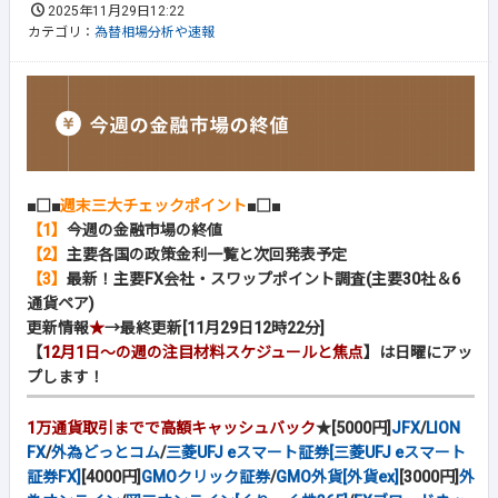
2025年11月29日12:22
カテゴリ：
為替相場分析や速報
■□■
週末三大チェックポイント
■□■
【1】
今週の金融市場の終値
【2】
主要各国の政策金利一覧と次回発表予定
【3】
最新！主要FX会社・スワップポイント調査(主要30社＆6
通貨ペア)
更新情報
★
→最終更新[11月29日12時22分]
【
12月1日～の週の注目材料スケジュールと焦点
】は日曜にアッ
プします！
1万通貨取引までで高額キャッシュバック
★[5000円]
JFX
/
LION
FX
/
外為どっとコム
/
三菱UFJ eスマート証券[三菱UFJ eスマート
証券FX]
[4000円]
GMOクリック証券
/
GMO外貨[外貨ex]
[3000円]
外