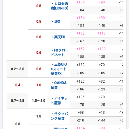
+154
+90
-110
・
ヒロセ通
0.5
商[LION FX]
-184
-140
+90
+154
+90
-110
0.5
・
JFX
-184
-140
+90
+162
+110
-113
0.6
・
楽天FX
-167
-120
+66
+157
+100
-140
・
FXブロー
0.6
ドネット
-188
-135
+97
・
三菱UFJ
+130
+70
-139
0.2～3.0
0.6
eスマート
-185
-105
+46
証券FX
+120
+32
-150
・
OANDA
0.4
1.0
証券
-186
-123
+50
+105
+70
-110
・
アイネッ
0.7～2.5
1.5～4.0
ト証券
-175
-125
+95
+98
+13
-166
・
サクソバ
1.8
ンク証券
-210
-144
+34
0.8
+154
+90
-110