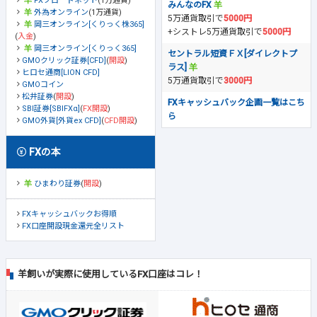
FXブロードネット
(1万通貨)
みんなのFX
外為オンライン
(1万通貨)
5万通貨取引で
5000円
岡三オンライン[くりっく株365]
+シストレ5万通貨取引で
5000円
(
入金
)
岡三オンライン[くりっく365]
セントラル短資ＦＸ[ダイレクトプ
GMOクリック証券[CFD]
(
開設
)
ラス]
ヒロセ通商[LION CFD]
5万通貨取引で
3000円
GMOコイン
松井証券
(
開設
)
FXキャッシュバック企画一覧はこち
SBI証券[SBIFXα]
(
FX開設
)
ら
GMO外貨[外貨ex CFD]
(
CFD開設
)
FXの本
ひまわり証券
(
開設
)
FXキャッシュバックお得順
FX口座開設現金還元全リスト
羊飼いが実際に使用しているFX口座はコレ！