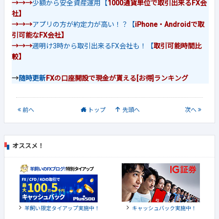
→→→
少額から安全資産運用【
1000通貨単位で取引出来るFX会
社】
→→→
アプリの方が約定力が高い！？【
iPhone・Androidで取
引可能なFX会社】
→→→
週明け3時から取引出来るFX会社も！【
取引可能時間比
較】
→
随時更新
FXの口座開設で現金が貰える[お得]ランキング
前
へ
トップ
先頭へ
次
へ
オススメ！
羊飼い限定タイアップ実施中！
キャッシュバック実施中！