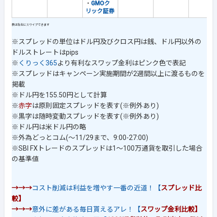
・
GMOク
リック証券
※スプレッドの単位はドル円及びクロス円は銭、ドル円以外の
ドルストレートはpips
※
くりっく365
より有利なスワップ金利はピンク色で表記
※スプレッドはキャンペーン実施期間が2週間以上に渡るものを
掲載
※ドル円を155.50円として計算
※
赤字
は原則固定スプレッドを表す(※例外あり)
※黒字は随時変動スプレッドを表す(※例外あり)
※ドル円は米ドル円の略
※外為どっとコム(～11/29まで、9:00-27:00)
※SBI FXトレードのスプレッドは1～100万通貨を取引した場合
の基準値
→→→
コスト削減は利益を増やす一番の近道！【
スプレッド比
較】
→→→
意外に差がある毎日貰えるアレ！【
スワップ金利比較】