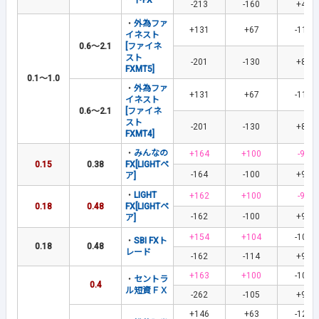
ートFX
-213
-160
+40
・
外為ファ
+131
+67
-117
イネスト
0.6～2.1
[ファイネ
スト
-201
-130
+86
FXMT5]
0.1～1.0
・
外為ファ
+131
+67
-117
イネスト
0.6～2.1
[ファイネ
スト
-201
-130
+86
FXMT4]
・
みんなの
+164
+100
-90
0.15
0.38
FX[LIGHTペ
-164
-100
+90
ア]
・
LIGHT
+162
+100
-90
0.18
0.48
FX[LIGHTペ
-162
-100
+90
ア]
+154
+104
-101
・
SBI FXト
0.18
0.48
レード
-162
-114
+96
+163
+100
-108
・
セントラ
0.4
ル短資ＦＸ
-262
-105
+93
+146
+63
-120