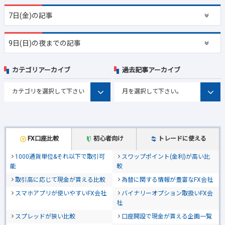
7日(金)の記事
9日(日)の夜までの記事
カテゴリアーカイブ
過去記事アーカイブ
FX口座比較
初心者向け
トレードに使える
1000通貨単位&それ以下で取引可
スワップポイント(金利)が高い比
能
較
取引高に応じて現金が貰える比較
為替に関する情報が豊富なFX会社
スマホアプリが使いやすいFX会社
バイナリーオプション取扱いFX会
社
スプレッドが狭い比較
口座開設で現金が貰える企画一覧