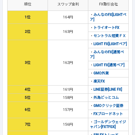
順位
スワップ金利
FX取引会社
・
みんなのFX[LIGHTペ
1位
164円
ア]
・
トライオートFX
2位
163円
・
セントラル短資ＦＸ
・
LIGHT FX[LIGHTペア]
・
みんなのFX[通常ペ
ア]
3位
162円
・
LIGHT FX[通常ペア]
・
GMO外貨
・
楽天FX
4位
161円
・
LINE証券[LINE FX]
5位
158円
・
外為どっとコム
・
GMOクリック証券
6位
157円
・
FXブロードネット
・
ゴールデンウェイジ
7位
156円
ャパン[FXTFGX]