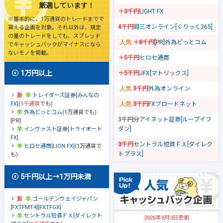
厳選しています！
＋3千円
LIGHT FX
※基本的に、1万通貨のトレードまでで
4千円
岡三オンライン[くりっく365]
貰える企画を対象。それ以外は、規定
の量のトレードをしても、スプレッド
＋8千円
[PR]
外為どっとコム
でキャッシュバックがマイナスになら
ないモノを掲載。
＋5千円
ヒロセ通商
1万円以上
＋5千円
JFX[マトリックス]
3千円
外為オンライン
トレイダーズ証券[みんなの
FX]
(
1千通貨
でも)
3千円
FXブロードネット
外為どっとコム
(1万通貨でも)
3千円分
アイネット証券[ループイフ
[PR]
ダン]
インヴァスト証券[トライオート
FX]
3千円
セントラル短資ＦＸ[ダイレク
ヒロセ通商[LION FX]
(1万通貨で
トプラス]
も)
5千円以上→1万円未満
ゴールデンウェイジャパン
[FXTFMT4][FXTFGX]
セントラル短資ＦＸ[ダイレクト
2026年8月3日更新