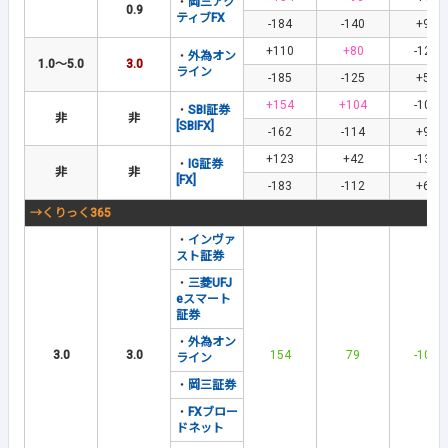
・
岡三アク
0.9
ティブFX
-184
-140
+90
+110
+80
-125
・
外為オン
1.0～5.0
3.0
ライン
-185
-125
+55
+154
+104
-101
・
SBI証券
非
非
[SBIFX]
-162
-114
+96
+123
+42
-138
・
IG証券
非
非
[FX]
-183
-112
+64
→くりっく365
・
インヴァ
スト証券
・
三菱UFJ
eスマート
証券
・
外為オン
3.0
3.0
154
79
-100
ライン
・
岡三証券
・
FXブロー
ドネット