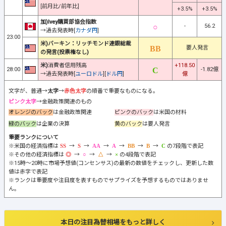
[前月比/前年比]
+3.5%
+3.5%
加)Ivey購買部協会指数
-
56.2
→過去発表時[
カナダ円
]
23:00
米)バーキン：リッチモンド連銀総裁
要人発言
の発言(投票権なし)
米)
消費者信用残高
+118.50
28:00
-1.82億
→過去発表時[
ユーロドル
][
ドル円
]
億
文字が、普通→
太字
→
赤色太字
の順番で重要なものになる。
ピンク太字
→金融政策関連のもの
オレンジのバック
は金融政策関連
ピンクのバック
は米国の材料
緑のバック
は企業の決算
黄のバック
は要人発言
重要ランクについて
※米国の経済指標は
→
→
→
→
→
→
の7段階で表記
※その他の経済指標は
→
→
→
の4段階で表記
※15時～20時に市場予想値(コンセンサス)の最新の数値をチェックし、更新した数
値は赤字で表記
※ランクは重要度や注目度を表すものでサプライズを予想するものではありませ
ん。
本日の注目為替相場をもっと詳しく