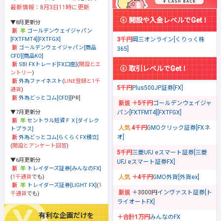
最新情報：8月3日11時に更新
開設や入金レベルでGet！
▼8月更新分
ゴールデンウェイジャパン
[FXTFMT4][FXTFGX]
3千円
岡三オンライン[くりっく株
ゴールデンウェイジャパン[商品
365]
CFD][商品KO]
SBI FXトレード[FX口座]
(
開設とエ
取引レベルでGet！
ントリー
)
外為ファイネスト
(
LINE登録と1千
5千円
Plus500JP証券[FX]
通貨
)
外為どっとコム[CFD]
[PR]
＋5千円
ゴールデンウェイジャ
▼7月更新分
パン[FXTFMT4][FXTFGX]
セントラル短資ＦＸ[ダイレク
4千円
GMOクリック証券[FXネ
トプラス]
オ]
外為どっとコム[らくらくFX積立]
(
開設とアンケート回答
)
5千円
三菱UFJ eスマート証券[三菱
▼6月更新分
UFJ eスマート証券FX]
トレイダーズ証券[みんなのFX]
(
1千通貨
でも)
＋4千円
GMO外貨[外貨ex]
トレイダーズ証券[LIGHT FX]
(
1
＋3000円
インヴァスト証券[ト
千通貨
でも)
ライオートFX]
有利な企画だけを
＋合計1万円
みんなのFX