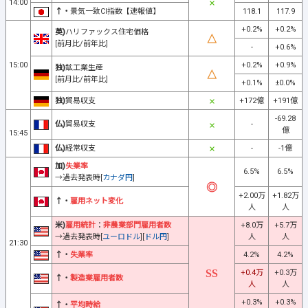
14:00
↑・
景気一致CI指数【速報値】
118.1
117.9
+0.2%
+0.2%
英)
ハリファックス住宅価格
[前月比/前年比]
-
+0.6%
15:00
+0.2%
+0.9%
独)
鉱工業生産
[前月比/前年比]
+0.1%
±0.0%
独)
貿易収支
+172億
+191億
-69.28
仏)
貿易収支
-
億
15:45
仏)
経常収支
-
-1億
加)
失業率
6.5%
6.5%
→過去発表時[
カナダ円
]
+2.00万
+1.82万
↑・
雇用ネット変化
人
人
米)
雇用統計
：
非農業部門雇用者数
+8.0万
+5.7万
→過去発表時[
ユーロドル
][
ドル円
]
人
人
21:30
↑・
失業率
4.2%
4.2%
+0.4万
+0.3万
↑・
製造業雇用者数
人
人
+0.3%
+0.3%
↑・
平均時給