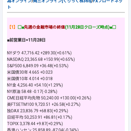
為オンライン
/
岡三オンライン[くりっく株365]
/
FXブロードネッ
ト
【1】
□■
先週の金融市場の終値
(11月28日クローズ時点)■□
■前営業日=11月28日
NYダウ 47,716.42 +289.30(+0.61%)
NASDAQ 23,365.68 +150.99(+0.65%)
S&P500 6,849.09 +36.48(+0.53%)
米国債30年 4.665 +0.023
米国債10年 4.014 +0.018
NY金 4,256.40 +54.10(+1.29%)
NY原油 58.48 -0.17(-0.28%)
CME日経平均先物 50,240.00 +130.00(+0.26%)
英FTSETM100 9,720.51 +26.58(+0.27%)
独DAX 23,836.79 +68.83(+0.29%)
日経平均 50,253.91 +86.81(+0.17%)
TOPIX 3,378.44 +9.87(+0.29%)
香港ハンセン 25,858.89 -87.04(-0.34%)