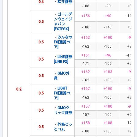
0.4
・
松井証券
-186
-93
+80
・
ゴールデ
+156
+90
-110
ンウェイジ
0.5
ャパン
-186
-140
+89
[FXTFGX]
・
みんなの
+162
+100
-90
0.5
FX[通常ペ
-162
-100
+90
ア]
+161
+96
-115
・
LINE証券
0.5
[LINE FX]
-171
-106
+99
+162
+103
-96
・
GMO外
0.5
貨
-162
-103
+96
・
LIGHT
+162
+100
-90
0.2
0.5
FX[通常ペ
-162
-100
+90
ア]
+157
+100
-92
・
GMOク
0.5
リック証券
-157
-100
+92
+158
+108
-121
・
外為どっ
0.5
とコム
-188
-133
+90