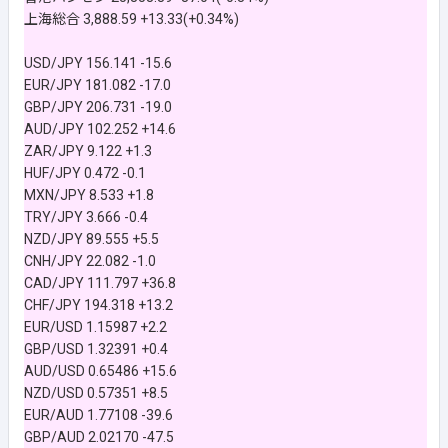
上海総合 3,888.59 +13.33(+0.34%)
USD/JPY 156.141 -15.6
EUR/JPY 181.082 -17.0
GBP/JPY 206.731 -19.0
AUD/JPY 102.252 +14.6
ZAR/JPY 9.122 +1.3
HUF/JPY 0.472 -0.1
MXN/JPY 8.533 +1.8
TRY/JPY 3.666 -0.4
NZD/JPY 89.555 +5.5
CNH/JPY 22.082 -1.0
CAD/JPY 111.797 +36.8
CHF/JPY 194.318 +13.2
EUR/USD 1.15987 +2.2
GBP/USD 1.32391 +0.4
AUD/USD 0.65486 +15.6
NZD/USD 0.57351 +8.5
EUR/AUD 1.77108 -39.6
GBP/AUD 2.02170 -47.5