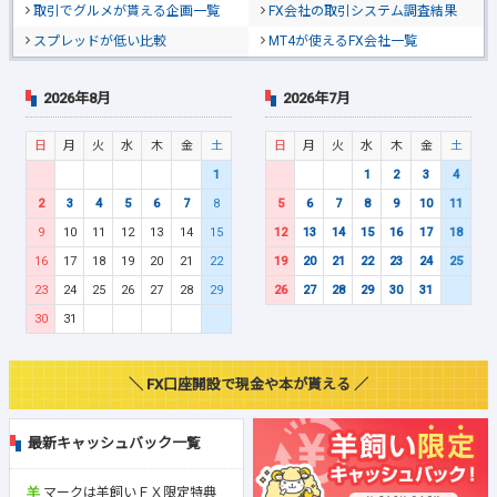
取引でグルメが貰える企画一覧
FX会社の取引システム調査結果
スプレッドが低い比較
MT4が使えるFX会社一覧
2026年8月
2026年7月
日
月
火
水
木
金
土
日
月
火
水
木
金
土
1
1
2
3
4
2
3
4
5
6
7
8
5
6
7
8
9
10
11
9
10
11
12
13
14
15
12
13
14
15
16
17
18
16
17
18
19
20
21
22
19
20
21
22
23
24
25
23
24
25
26
27
28
29
26
27
28
29
30
31
30
31
＼ FX口座開設で現金や本が貰える ／
最新キャッシュバック一覧
マークは羊飼いＦＸ限定特典