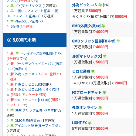
プラス]
(
1千通貨
でも)
外為どっとコム
[PR]
JFX[マトリックス]
(1万通貨)
1万通貨で
5000円
三菱UFJ eスマート証券[三菱
UFJ eスマート証券FX]
(1万通貨)
らくらくFX積立1回取引で
3000円
Plus500JP証券[FX]
GMO外貨[外貨ex]
IG証券
(
1千通貨
)
1万通貨取引で
4000円
5,000円未満
GMOクリック証券[FXネオ]
1万通貨取引で
4000円
トレイダーズ証券[LIGHT FX]
JFX[マトリックス]
(
1千通貨
でも)
1万通貨取引で
5000円
ゴールデンウェイジャパン[商品
CFD][商品KO]
ヒロセ通商
外為ファイネスト
(
LINE登録と1
1万通貨取引で
5000円
千通貨
)
+のりかえ10万通貨取引で
2000円
外為どっとコム[CFD]
[PR]
外為どっとコム[らくらくFX積
FXブロードネット
立]
(
開設とアンケート回答
)
1万通貨取引で
3000円
SBI FXトレード[FX口座]
(
開設と
エントリー
で)
外為オンライン
GMOクリック証券[FXネオ]
(1万
1万通貨取引で
3000円
通貨)
GMO外貨[外貨ex]
(1万通貨)
LIGHT FX
アイネット証券[ループイフダン]
5万通貨取引で
3000円
(1万通貨)