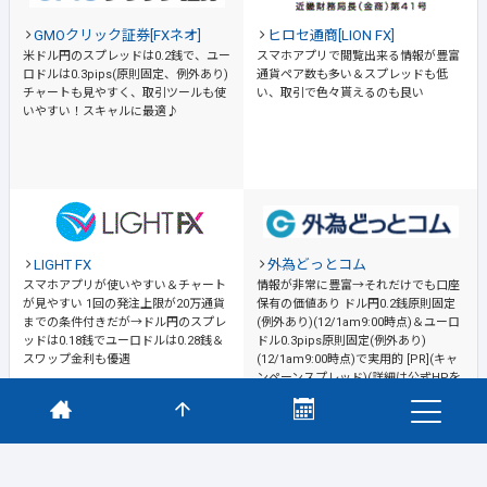
GMOクリック証券[FXネオ]
ヒロセ通商[LION FX]
米ドル円のスプレッドは0.2銭で、ユー
スマホアプリで閲覧出来る情報が豊富
ロドルは0.3pips(原則固定、例外あり)
通貨ペア数も多い＆スプレッドも低
チャートも見やすく、取引ツールも使
い、取引で色々貰えるのも良い
いやすい！スキャルに最適♪
LIGHT FX
外為どっとコム
スマホアプリが使いやすい＆チャート
情報が非常に豊富→それだけでも口座
が見やすい
1回の発注上限が20万通貨
保有の価値あり
ドル円0.2銭原則固定
までの条件付きだが→ドル円のスプレ
(例外あり)(12/1am9:00時点)＆ユーロ
ッドは0.18銭でユーロドルは0.28銭＆
ドル0.3pips原則固定(例外あり)
スワップ金利も優遇
(12/1am9:00時点)で実用的 [PR](キャ
ンペーンスプレッド)(詳細は公式HPを
ご確認ください)