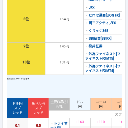
・
SBI FXトレード
・
JFX
・
ヒロセ通商[LION FX]
8位
154円
・
岡三アクティブFX
・
くりっく365
・
SBI証券[SBIFX]
9位
146円
・
松井証券
・
外為ファイネスト[フ
ァイネストFXMT5]
10位
131円
・
外為ファイネスト[フ
ァイネストFXMT4]
主要FX取引
ドル
ユーロ
ユーロ
ドル円
豪ドル円
会社
円
円
ドル
スプ
スプ
レッド
レッド
スワッ
+163
+110
-100
・
トライオ
0.1
0.5