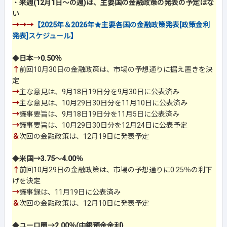
・
来週(12月1日～の週)は、主要国の金融政策の発表の予定はな
い
→→→
【2025年＆2026年★主要各国の金融政策発表[政策金利
発表]スケジュール】
◆
日本→0.50％
↑
前回10月30日の金融政策は、市場の予想通りに据え置きを決
定
→
主な意見は、9月18日19日分を9月30日に公表済み
→
主な意見は、10月29日30日分を11月10日に公表済み
→
議事要旨は、9月18日19日分を11月5日に公表済み
→
議事要旨は、10月29日30日分を12月24日に公表予定
＆
次回の金融政策は、12月19日に発表予定
◆
米国→3.75～4.00％
↑
前回10月29日の金融政策は、市場の予想通りに0.25％の利下
げを決定
→
議事録は、11月19日に公表済み
＆
次回の金融政策は、12月10日に発表予定
◆
ユーロ圏→2.00％(中銀預金金利)