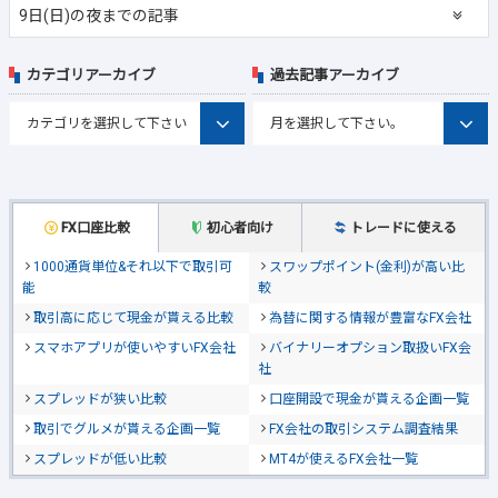
9日(日)の夜までの記事
カテゴリアーカイブ
過去記事アーカイブ
FX口座比較
初心者向け
トレードに使える
1000通貨単位&それ以下で取引可
スワップポイント(金利)が高い比
能
較
取引高に応じて現金が貰える比較
為替に関する情報が豊富なFX会社
スマホアプリが使いやすいFX会社
バイナリーオプション取扱いFX会
社
スプレッドが狭い比較
口座開設で現金が貰える企画一覧
取引でグルメが貰える企画一覧
FX会社の取引システム調査結果
スプレッドが低い比較
MT4が使えるFX会社一覧