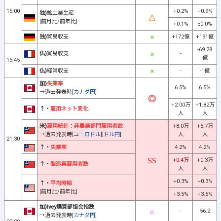
15:00
+0.2%
+0.9%
独)
鉱工業生産
[前月比/前年比]
+0.1%
±0.0%
独)
貿易収支
+172億
+191億
-69.28
仏)
貿易収支
-
億
15:45
仏)
経常収支
-
-1億
加)
失業率
6.5%
6.5%
→過去発表時[
カナダ円
]
+2.00万
+1.82万
↑・
雇用ネット変化
人
人
米)
雇用統計
：
非農業部門雇用者数
+8.0万
+5.7万
→過去発表時[
ユーロドル
][
ドル円
]
人
人
21:30
↑・
失業率
4.2%
4.2%
+0.4万
+0.3万
↑・
製造業雇用者数
人
人
+0.3%
+0.3%
↑・
平均時給
[前月比/前年比]
+3.5%
+3.5%
加)Ivey購買部協会指数
-
56.2
→過去発表時[
カナダ円
]