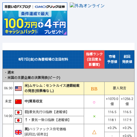
指標ランク
市場
前回
8月7日(金)の為替相場の注目材料
(注目度＆
予想値
発表値
影響度)
・
週末
・
米国の主要企業の決算発表(ピーク)
米)ムサレム：セントルイス連銀総裁
06:30
要人発言
の発言(投票権なし)
+1070.0
+1256.2
未定
中)貿易収支
億
億
日)
景気先行CI指数【速報値】
116.5
116.5
14:00
↑・
景気一致CI指数【速報値】
118.1
117.9
+0.2%
+0.2%
英)
ハリファックス住宅価格
[前月比/前年比]
-
+0.6%