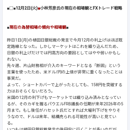
■□■
12月2日(火)
■
小林芳彦氏の現在の相場観とFXトレード戦略
■
現在の為替相場の傾向や相場観
■
昨日1日(月)の植田日銀総裁の発言で今月12月の利上げはほぼ既
定路線となった。しかしマーケットはこれを織り込んだため、
日銀の利上げだけでは円高方向の要因としてはやや弱いかもし
れない。
先々週、片山財務相が介入のキーワードとなる「断固」という
言葉を使ったため、米ドル/円の上値が非常に重くなったことは
事実だ。
よって、ショートカバーで上がったとしても、158円を突破する
力はおそらくないだろう。
米国の12月の利下げもマーケットでは織り込み済みとなってい
るが、そのカギを握るパウエルFRB議長の任期が来年2026年の5
月まで。もし後任がハセット氏だとすれば大幅利下げをやりそ
うなので、ドルは来年、結構売られる可能性が高いと見てい
る。
いつもは植田日銀総裁発言の後円安に行くことが多いのだが、