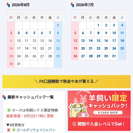
2026年8月
2026年7月
日
月
火
水
木
金
土
日
月
火
水
木
金
土
1
1
2
3
4
2
3
4
5
6
7
8
5
6
7
8
9
10
11
9
10
11
12
13
14
15
12
13
14
15
16
17
18
16
17
18
19
20
21
22
19
20
21
22
23
24
25
23
24
25
26
27
28
29
26
27
28
29
30
31
30
31
＼ FX口座開設で現金や本が貰える ／
最新キャッシュバック一覧
マークは羊飼いＦＸ限定特典
最新情報：8月3日11時に更新
開設や入金レベルでGet！
▼8月更新分
ゴールデンウェイジャパン