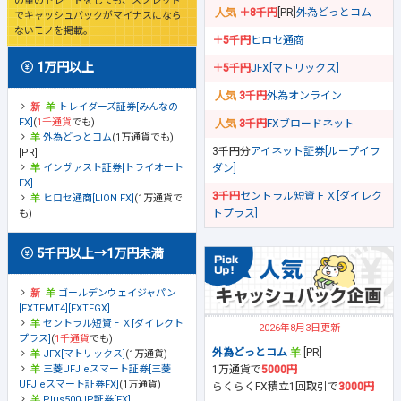
の量のトレードをしても、スプレッド
＋8千円
[PR]
外為どっとコム
でキャッシュバックがマイナスになら
ないモノを掲載。
＋5千円
ヒロセ通商
1万円以上
＋5千円
JFX[マトリックス]
3千円
外為オンライン
トレイダーズ証券[みんなの
FX]
(
1千通貨
でも)
3千円
FXブロードネット
外為どっとコム
(1万通貨でも)
3千円分
アイネット証券[ループイフ
[PR]
ダン]
インヴァスト証券[トライオート
FX]
3千円
セントラル短資ＦＸ[ダイレク
ヒロセ通商[LION FX]
(1万通貨で
トプラス]
も)
5千円以上→1万円未満
ゴールデンウェイジャパン
[FXTFMT4][FXTFGX]
セントラル短資ＦＸ[ダイレクト
2026年8月3日更新
プラス]
(
1千通貨
でも)
外為どっとコム
[PR]
JFX[マトリックス]
(1万通貨)
1万通貨で
5000円
三菱UFJ eスマート証券[三菱
UFJ eスマート証券FX]
(1万通貨)
らくらくFX積立1回取引で
3000円
Plus500JP証券[FX]