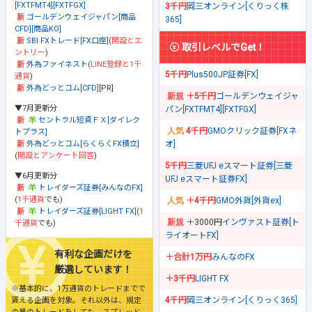
[FXTFMT4][FXTFGX]
3千円
岡三オンライン[くりっく株
ゴールデンウェイジャパン[商品
365]
CFD][商品KO]
SBI FXトレード[FX口座]
(
開設とエ
取引レベルでGet！
ントリー
)
外為ファイネスト
(
LINE登録と1千
5千円
Plus500JP証券[FX]
通貨
)
外為どっとコム[CFD]
[PR]
＋5千円
ゴールデンウェイジャ
▼7月更新分
パン[FXTFMT4][FXTFGX]
セントラル短資ＦＸ[ダイレク
4千円
GMOクリック証券[FXネ
トプラス]
オ]
外為どっとコム[らくらくFX積立]
(
開設とアンケート回答
)
5千円
三菱UFJ eスマート証券[三菱
▼6月更新分
UFJ eスマート証券FX]
トレイダーズ証券[みんなのFX]
(
1千通貨
でも)
＋4千円
GMO外貨[外貨ex]
トレイダーズ証券[LIGHT FX]
(
1
＋3000円
インヴァスト証券[ト
千通貨
でも)
ライオートFX]
有利な企画だけを
＋合計1万円
みんなのFX
厳選しています！
＋3千円
LIGHT FX
※基本的に、1万通貨のトレードまでで
4千円
岡三オンライン[くりっく365]
貰える企画を対象。それ以外は、規定