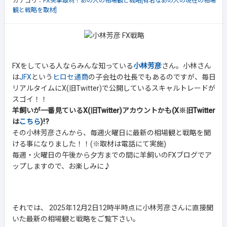
カテゴリ：
FX突撃取材！あの人の相場観と戦略[有名なあの人の現在の相場
観と戦略を取材]
FXをしている人ならみんな知っている
小林芳彦
さん。小林さん
は
JFX
という
ヒロセ通商
の子会社の社長でもあるのですが、毎日
リアルタイムにX(旧Twitter)で公開しているスキャルトレードが
スゴイ！！
羊飼いが一番見ているX(旧Twitter)アカウントかも(X※旧Twitter
は
こちら
)!?
その小林芳彦さんから、毎週火曜日に最新の相場観と戦略を聞
ける事になりました！！(※取材は電話にて実施)
毎週・火曜日の午後から夕方までの間に羊飼いのFXブログでア
ップしますので、お楽しみに♪
それでは、 2025年12月2日12時半時点に小林芳彦さんに直接聞
いた最新の相場観と戦略をご覧下さい。