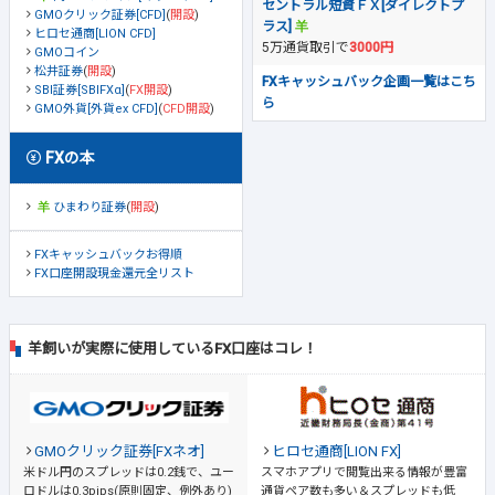
セントラル短資ＦＸ[ダイレクトプ
GMOクリック証券[CFD]
(
開設
)
ラス]
ヒロセ通商[LION CFD]
5万通貨取引で
3000円
GMOコイン
松井証券
(
開設
)
FXキャッシュバック企画一覧はこち
SBI証券[SBIFXα]
(
FX開設
)
ら
GMO外貨[外貨ex CFD]
(
CFD開設
)
FXの本
ひまわり証券
(
開設
)
FXキャッシュバックお得順
FX口座開設現金還元全リスト
羊飼いが実際に使用しているFX口座はコレ！
GMOクリック証券[FXネオ]
ヒロセ通商[LION FX]
米ドル円のスプレッドは0.2銭で、ユー
スマホアプリで閲覧出来る情報が豊富
ロドルは0.3pips(原則固定、例外あり)
通貨ペア数も多い＆スプレッドも低