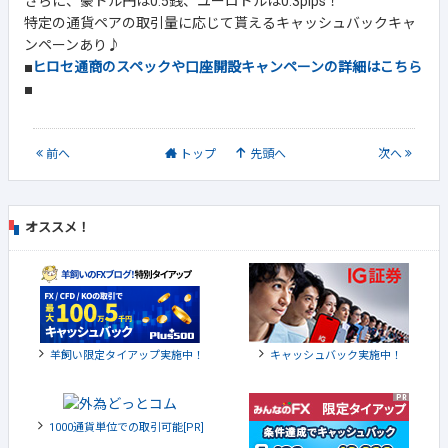
さらに、豪ドル円は0.5銭、ユーロドルは0.3pips！
特定の通貨ペアの取引量に応じて貰えるキャッシュバックキャ
ンペーンあり♪
■
ヒロセ通商のスペックや口座開設キャンペーンの詳細はこちら
■
前
へ
トップ
先頭へ
次
へ
オススメ！
羊飼い限定タイアップ実施中！
キャッシュバック実施中！
1000通貨単位での取引可能[PR]