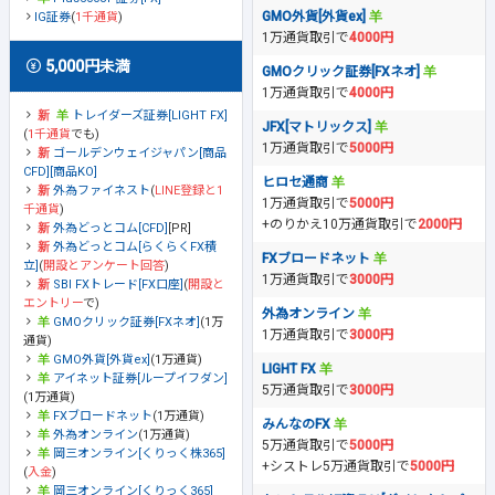
GMO外貨[外貨ex]
IG証券
(
1千通貨
)
1万通貨取引で
4000円
5,000円未満
GMOクリック証券[FXネオ]
1万通貨取引で
4000円
トレイダーズ証券[LIGHT FX]
JFX[マトリックス]
(
1千通貨
でも)
1万通貨取引で
5000円
ゴールデンウェイジャパン[商品
CFD][商品KO]
ヒロセ通商
外為ファイネスト
(
LINE登録と1
1万通貨取引で
5000円
千通貨
)
+のりかえ10万通貨取引で
2000円
外為どっとコム[CFD]
[PR]
外為どっとコム[らくらくFX積
FXブロードネット
立]
(
開設とアンケート回答
)
1万通貨取引で
3000円
SBI FXトレード[FX口座]
(
開設と
エントリー
で)
外為オンライン
GMOクリック証券[FXネオ]
(1万
1万通貨取引で
3000円
通貨)
GMO外貨[外貨ex]
(1万通貨)
LIGHT FX
アイネット証券[ループイフダン]
5万通貨取引で
3000円
(1万通貨)
FXブロードネット
(1万通貨)
みんなのFX
外為オンライン
(1万通貨)
5万通貨取引で
5000円
岡三オンライン[くりっく株365]
+シストレ5万通貨取引で
5000円
(
入金
)
岡三オンライン[くりっく365]