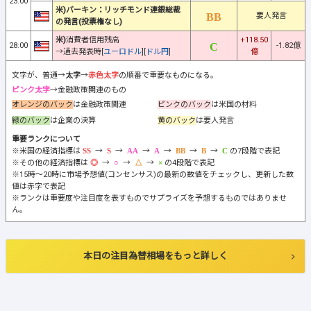
23:00
米)バーキン：リッチモンド連銀総裁
要人発言
の発言(投票権なし)
米)
消費者信用残高
+118.50
28:00
-1.82億
→過去発表時[
ユーロドル
][
ドル円
]
億
文字が、普通→
太字
→
赤色太字
の順番で重要なものになる。
ピンク太字
→金融政策関連のもの
オレンジのバック
は金融政策関連
ピンクのバック
は米国の材料
緑のバック
は企業の決算
黄のバック
は要人発言
重要ランクについて
※米国の経済指標は
→
→
→
→
→
→
の7段階で表記
※その他の経済指標は
→
→
→
の4段階で表記
※15時～20時に市場予想値(コンセンサス)の最新の数値をチェックし、更新した数
値は赤字で表記
※ランクは重要度や注目度を表すものでサプライズを予想するものではありませ
ん。
本日の注目為替相場をもっと詳しく