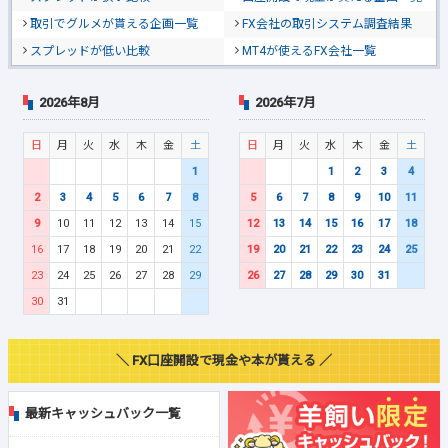
取引でグルメが貰える企画一覧
FX会社の取引システム調査結果
スプレッドが低い比較
MT4が使えるFX会社一覧
2026年8月
2026年7月
日
月
火
水
木
金
土
日
月
火
水
木
金
土
1
1
2
3
4
2
3
4
5
6
7
8
5
6
7
8
9
10
11
9
10
11
12
13
14
15
12
13
14
15
16
17
18
16
17
18
19
20
21
22
19
20
21
22
23
24
25
23
24
25
26
27
28
29
26
27
28
29
30
31
30
31
＼ FX口座開設で現金や本が貰える ／
最新キャッシュバック一覧