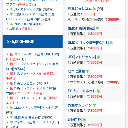
2026年8月3日更新
プラス]
(
1千通貨
でも)
外為どっとコム
[PR]
JFX[マトリックス]
(1万通貨)
1万通貨で
5000円
三菱UFJ eスマート証券[三菱
UFJ eスマート証券FX]
(1万通貨)
らくらくFX積立1回取引で
3000円
Plus500JP証券[FX]
GMO外貨[外貨ex]
IG証券
(
1千通貨
)
1万通貨取引で
4000円
5,000円未満
GMOクリック証券[FXネオ]
1万通貨取引で
4000円
トレイダーズ証券[LIGHT FX]
JFX[マトリックス]
(
1千通貨
でも)
1万通貨取引で
5000円
ゴールデンウェイジャパン[商品
CFD][商品KO]
ヒロセ通商
外為ファイネスト
(
LINE登録と1
1万通貨取引で
5000円
千通貨
)
+のりかえ10万通貨取引で
2000円
外為どっとコム[CFD]
[PR]
外為どっとコム[らくらくFX積
FXブロードネット
立]
(
開設とアンケート回答
)
1万通貨取引で
3000円
SBI FXトレード[FX口座]
(
開設と
エントリー
で)
外為オンライン
GMOクリック証券[FXネオ]
(1万
1万通貨取引で
3000円
通貨)
GMO外貨[外貨ex]
(1万通貨)
LIGHT FX
アイネット証券[ループイフダン]
5万通貨取引で
3000円
(1万通貨)