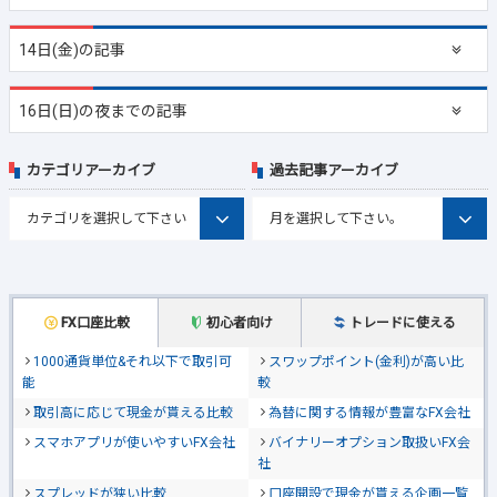
14日(金)の記事
16日(日)の夜までの記事
カテゴリアーカイブ
過去記事アーカイブ
FX口座比較
初心者向け
トレードに使える
1000通貨単位&それ以下で取引可
スワップポイント(金利)が高い比
能
較
取引高に応じて現金が貰える比較
為替に関する情報が豊富なFX会社
スマホアプリが使いやすいFX会社
バイナリーオプション取扱いFX会
社
スプレッドが狭い比較
口座開設で現金が貰える企画一覧