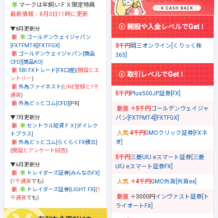
マークは羊飼いＦＸ限定特典
最新情報：8月3日11時に更新
開設や入金レベルでGet！
▼8月更新分
ゴールデンウェイジャパン
[FXTFMT4][FXTFGX]
3千円
岡三オンライン[くりっく株
ゴールデンウェイジャパン[商品
365]
CFD][商品KO]
SBI FXトレード[FX口座]
(
開設とエ
取引レベルでGet！
ントリー
)
外為ファイネスト
(
LINE登録と1千
5千円
Plus500JP証券[FX]
通貨
)
外為どっとコム[CFD]
[PR]
＋5千円
ゴールデンウェイジャ
▼7月更新分
パン[FXTFMT4][FXTFGX]
セントラル短資ＦＸ[ダイレク
4千円
GMOクリック証券[FXネ
トプラス]
オ]
外為どっとコム[らくらくFX積立]
(
開設とアンケート回答
)
5千円
三菱UFJ eスマート証券[三菱
▼6月更新分
UFJ eスマート証券FX]
トレイダーズ証券[みんなのFX]
(
1千通貨
でも)
＋4千円
GMO外貨[外貨ex]
トレイダーズ証券[LIGHT FX]
(
1
＋3000円
インヴァスト証券[ト
千通貨
でも)
ライオートFX]