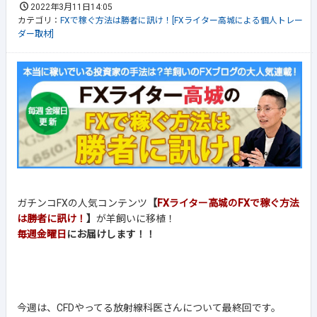
2022年3月11日14:05
カテゴリ：
FXで稼ぐ方法は勝者に訊け！[FXライター高城による個人トレー
ダー取材]
ガチンコFXの人気コンテンツ
【
FXライター高城のFXで稼ぐ方法
は勝者に訊け！
】
が羊飼いに移植！
毎週金曜日
にお届けします！！
今週は、CFDやってる放射線科医さんについて最終回です。