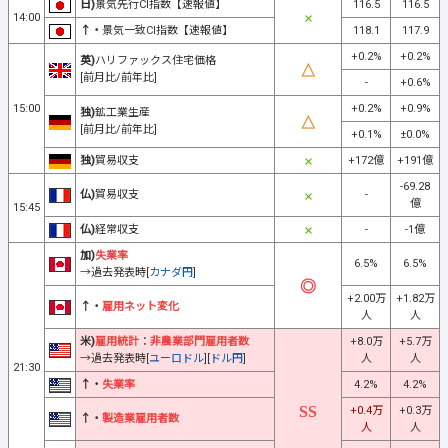
日)
景気先行CI指数【速報値】
116.5
116.5
14:00
↑・
景気一致CI指数【速報値】
118.1
117.9
+0.2%
+0.2%
英)
ハリファックス住宅価格
[前月比/前年比]
-
+0.6%
15:00
+0.2%
+0.9%
独)
鉱工業生産
[前月比/前年比]
+0.1%
±0.0%
独)
貿易収支
+172億
+191億
-69.28
仏)
貿易収支
-
億
15:45
仏)
経常収支
-
-1億
加)
失業率
6.5%
6.5%
→過去発表時[
カナダ円
]
+2.00万
+1.82万
↑・
雇用ネット変化
人
人
米)
雇用統計
：
非農業部門雇用者数
+8.0万
+5.7万
→過去発表時[
ユーロドル
][
ドル円
]
人
人
21:30
↑・
失業率
4.2%
4.2%
+0.4万
+0.3万
↑・
製造業雇用者数
人
人