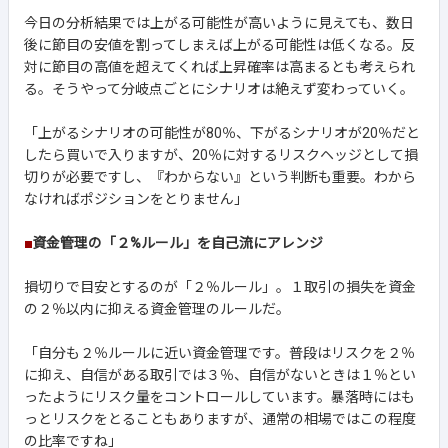
今日の分析結果では上がる可能性が高いように見えても、数日
後に節目の安値を割ってしまえば上がる可能性は低くなる。反
対に節目の高値を超えてくれば上昇確率は高まるとも考えられ
る。そうやって分岐点ごとにシナリオは絶えず変わっていく。
「上がるシナリオの可能性が80％、下がるシナリオが20％だと
したら買いで入りますが、20％に対するリスクヘッジとして損
切りが必要ですし、『わからない』という判断も重要。わから
なければポジションをとりません」
■
資金管理の「２%ルール」を自己流にアレンジ
損切りで目安とするのが「２％ルール」。１取引の損失を資金
の２％以内に抑える資金管理のルールだ。
「自分も２％ルールに近い資金管理です。普段はリスクを２％
に抑え、自信がある取引では３％、自信がないときは１％とい
ったようにリスク量をコントロールしています。暴落時にはも
っとリスクをとることもありますが、通常の相場ではこの程度
の比率ですね」