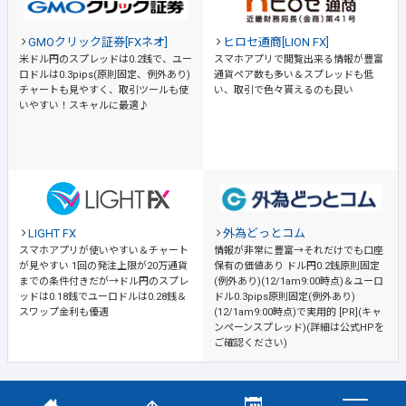
GMOクリック証券[FXネオ]
ヒロセ通商[LION FX]
米ドル円のスプレッドは0.2銭で、ユー
スマホアプリで閲覧出来る情報が豊富
ロドルは0.3pips(原則固定、例外あり)
通貨ペア数も多い＆スプレッドも低
チャートも見やすく、取引ツールも使
い、取引で色々貰えるのも良い
いやすい！スキャルに最適♪
LIGHT FX
外為どっとコム
スマホアプリが使いやすい＆チャート
情報が非常に豊富→それだけでも口座
が見やすい
1回の発注上限が20万通貨
保有の価値あり
ドル円0.2銭原則固定
までの条件付きだが→ドル円のスプレ
(例外あり)(12/1am9:00時点)＆ユーロ
ッドは0.18銭でユーロドルは0.28銭＆
ドル0.3pips原則固定(例外あり)
スワップ金利も優遇
(12/1am9:00時点)で実用的 [PR](キャ
ンペーンスプレッド)(詳細は公式HPを
ご確認ください)