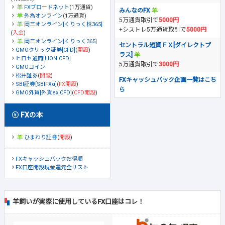
FXブロードネット
(1万通貨)
みんなのFX
外為オンライン
(1万通貨)
5万通貨取引で
5000円
岡三オンライン[くりっく株365]
+シストレ5万通貨取引で
5000円
(
入金
)
岡三オンライン[くりっく365]
セントラル短資ＦＸ[ダイレクトプ
GMOクリック証券[CFD]
(
開設
)
ラス]
ヒロセ通商[LION CFD]
5万通貨取引で
3000円
GMOコイン
松井証券
(
開設
)
FXキャッシュバック企画一覧はこち
SBI証券[SBIFXα]
(
FX開設
)
ら
GMO外貨[外貨ex CFD]
(
CFD開設
)
FXの本
ひまわり証券
(
開設
)
FXキャッシュバックお得順
FX口座開設現金還元全リスト
羊飼いが実際に使用しているFX口座はコレ！