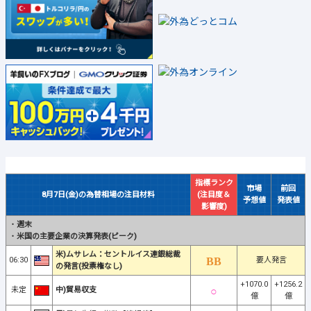
指標ランク
市場
前回
8月7日(金)の為替相場の注目材料
(注目度＆
予想値
発表値
影響度)
・
週末
・
米国の主要企業の決算発表(ピーク)
米)ムサレム：セントルイス連銀総裁
06:30
要人発言
の発言(投票権なし)
+1070.0
+1256.2
未定
中)貿易収支
億
億