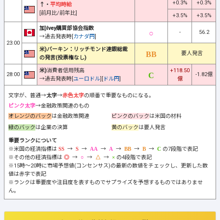
+0.3%
+0.3%
↑・
平均時給
[前月比/前年比]
+3.5%
+3.5%
加)Ivey購買部協会指数
-
56.2
→過去発表時[
カナダ円
]
23:00
米)バーキン：リッチモンド連銀総裁
要人発言
の発言(投票権なし)
米)
消費者信用残高
+118.50
28:00
-1.82億
→過去発表時[
ユーロドル
][
ドル円
]
億
文字が、普通→
太字
→
赤色太字
の順番で重要なものになる。
ピンク太字
→金融政策関連のもの
オレンジのバック
は金融政策関連
ピンクのバック
は米国の材料
緑のバック
は企業の決算
黄のバック
は要人発言
重要ランクについて
※米国の経済指標は
→
→
→
→
→
→
の7段階で表記
※その他の経済指標は
→
→
→
の4段階で表記
※15時～20時に市場予想値(コンセンサス)の最新の数値をチェックし、更新した数
値は赤字で表記
※ランクは重要度や注目度を表すものでサプライズを予想するものではありませ
ん。