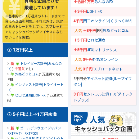
有利な企画だけを
＋合計1万円
みんなのFX
厳選しています！
＋3千円
LIGHT FX
※基本的に、1万通貨のトレードまでで
4千円
岡三オンライン[くりっく365]
貰える企画を対象。それ以外は、規定
の量のトレードをしても、スプレッド
＋8千円
[PR]
外為どっとコム
でキャッシュバックがマイナスになら
ないモノを掲載。
＋5千円
ヒロセ通商
1万円以上
＋5千円
JFX[マトリックス]
3千円
外為オンライン
トレイダーズ証券[みんなの
FX]
(
1千通貨
でも)
3千円
FXブロードネット
外為どっとコム
(1万通貨でも)
3千円分
アイネット証券[ループイフ
[PR]
ダン]
インヴァスト証券[トライオート
FX]
3千円
セントラル短資ＦＸ[ダイレク
ヒロセ通商[LION FX]
(1万通貨で
トプラス]
も)
5千円以上→1万円未満
ゴールデンウェイジャパン
[FXTFMT4][FXTFGX]
セントラル短資ＦＸ[ダイレクト