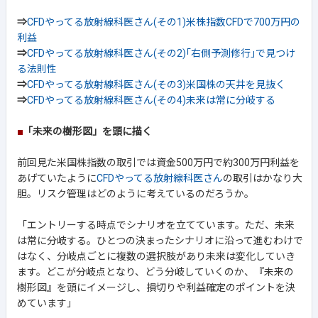
⇒
CFDやってる放射線科医さん(その1)米株指数CFDで700万円の
利益
⇒
CFDやってる放射線科医さん(その2)｢右側予測修行｣で見つけ
る法則性
⇒
CFDやってる放射線科医さん(その3)米国株の天井を見抜く
⇒
CFDやってる放射線科医さん(その4)未来は常に分岐する
■
「未来の樹形図」を頭に描く
前回見た米国株指数の取引では資金500万円で約300万円利益を
あげていたように
CFDやってる放射線科医さん
の取引はかなり大
胆。リスク管理はどのように考えているのだろうか。
「エントリーする時点でシナリオを立てています。ただ、未来
は常に分岐する。ひとつの決まったシナリオに沿って進むわけで
はなく、分岐点ごとに複数の選択肢があり未来は変化していき
ます。どこが分岐点となり、どう分岐していくのか、『未来の
樹形図』を頭にイメージし、損切りや利益確定のポイントを決
めています」