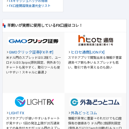
FXキャッシュバックお得順
FX口座開設現金還元全リスト
羊飼いが実際に使用しているFX口座はコレ！
GMOクリック証券[FXネオ]
ヒロセ通商[LION FX]
米ドル円のスプレッドは0.2銭で、ユー
スマホアプリで閲覧出来る情報が豊富
ロドルは0.3pips(原則固定、例外あり)
通貨ペア数も多い＆スプレッドも低
チャートも見やすく、取引ツールも使
い、取引で色々貰えるのも良い
いやすい！スキャルに最適♪
LIGHT FX
外為どっとコム
スマホアプリが使いやすい＆チャート
情報が非常に豊富→それだけでも口座
が見やすい
1回の発注上限が20万通貨
保有の価値あり
ドル円0.2銭原則固定
までの条件付きだが→ドル円のスプレ
(例外あり)(12/1am9:00時点)＆ユーロ