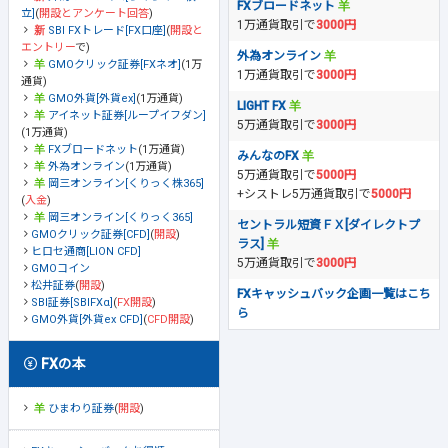
FXブロードネット
立]
(
開設とアンケート回答
)
1万通貨取引で
3000円
SBI FXトレード[FX口座]
(
開設と
エントリー
で)
外為オンライン
GMOクリック証券[FXネオ]
(1万
1万通貨取引で
3000円
通貨)
GMO外貨[外貨ex]
(1万通貨)
LIGHT FX
アイネット証券[ループイフダン]
5万通貨取引で
3000円
(1万通貨)
FXブロードネット
(1万通貨)
みんなのFX
外為オンライン
(1万通貨)
5万通貨取引で
5000円
岡三オンライン[くりっく株365]
+シストレ5万通貨取引で
5000円
(
入金
)
岡三オンライン[くりっく365]
セントラル短資ＦＸ[ダイレクトプ
GMOクリック証券[CFD]
(
開設
)
ラス]
ヒロセ通商[LION CFD]
5万通貨取引で
3000円
GMOコイン
松井証券
(
開設
)
FXキャッシュバック企画一覧はこち
SBI証券[SBIFXα]
(
FX開設
)
ら
GMO外貨[外貨ex CFD]
(
CFD開設
)
FXの本
ひまわり証券
(
開設
)