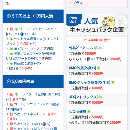
トプラス]
も)
5千円以上→1万円未満
ゴールデンウェイジャパン
[FXTFMT4][FXTFGX]
セントラル短資ＦＸ[ダイレクト
2026年8月3日更新
プラス]
(
1千通貨
でも)
外為どっとコム
[PR]
JFX[マトリックス]
(1万通貨)
1万通貨で
5000円
三菱UFJ eスマート証券[三菱
UFJ eスマート証券FX]
(1万通貨)
らくらくFX積立1回取引で
3000円
Plus500JP証券[FX]
GMO外貨[外貨ex]
IG証券
(
1千通貨
)
1万通貨取引で
4000円
5,000円未満
GMOクリック証券[FXネオ]
1万通貨取引で
4000円
トレイダーズ証券[LIGHT FX]
JFX[マトリックス]
(
1千通貨
でも)
1万通貨取引で
5000円
ゴールデンウェイジャパン[商品
CFD][商品KO]
ヒロセ通商
外為ファイネスト
(
LINE登録と1
1万通貨取引で
5000円
千通貨
)
+のりかえ10万通貨取引で
2000円
外為どっとコム[CFD]
[PR]
外為どっとコム[らくらくFX積