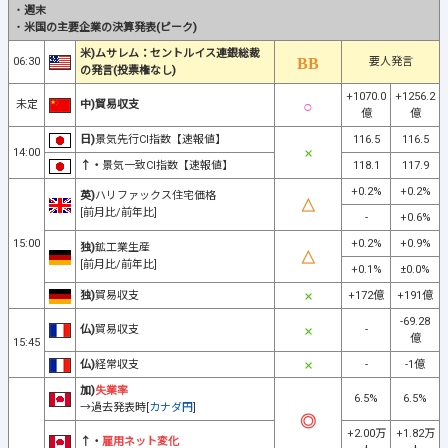
・
週末
・
米国の主要企業の決算発表(ピーク)
米)ムサレム：セントルイス連銀総裁
06:30
要人発言
の発言(投票権なし)
+1070.0
+1256.2
未定
中)貿易収支
億
億
日)
景気先行CI指数【速報値】
116.5
116.5
14:00
↑・
景気一致CI指数【速報値】
118.1
117.9
+0.2%
+0.2%
英)
ハリファックス住宅価格
[前月比/前年比]
-
+0.6%
15:00
+0.2%
+0.9%
独)
鉱工業生産
[前月比/前年比]
+0.1%
±0.0%
独)
貿易収支
+172億
+191億
-69.28
仏)
貿易収支
-
億
15:45
仏)
経常収支
-
-1億
加)
失業率
6.5%
6.5%
→過去発表時[
カナダ円
]
+2.00万
+1.82万
↑・
雇用ネット変化