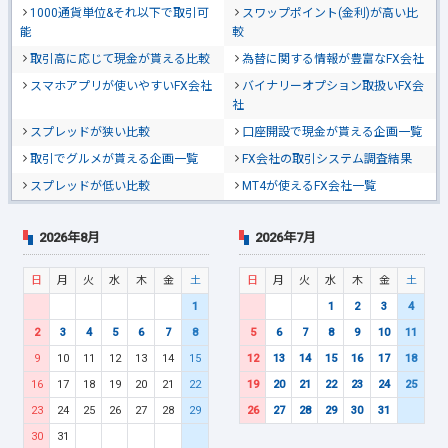
1000通貨単位&それ以下で取引可
スワップポイント(金利)が高い比
能
較
取引高に応じて現金が貰える比較
為替に関する情報が豊富なFX会社
スマホアプリが使いやすいFX会社
バイナリーオプション取扱いFX会
社
スプレッドが狭い比較
口座開設で現金が貰える企画一覧
取引でグルメが貰える企画一覧
FX会社の取引システム調査結果
スプレッドが低い比較
MT4が使えるFX会社一覧
2026年8月
2026年7月
日
月
火
水
木
金
土
日
月
火
水
木
金
土
1
1
2
3
4
2
3
4
5
6
7
8
5
6
7
8
9
10
11
9
10
11
12
13
14
15
12
13
14
15
16
17
18
16
17
18
19
20
21
22
19
20
21
22
23
24
25
23
24
25
26
27
28
29
26
27
28
29
30
31
30
31