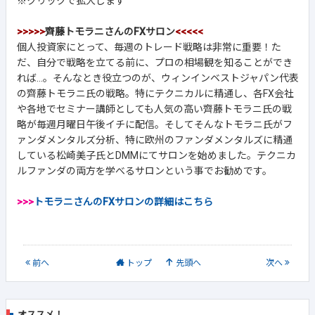
※クリックで拡大します
>>>>>
齊藤トモラニさんのFXサロン
<<<<<
個人投資家にとって、毎週のトレード戦略は非常に重要！た
だ、自分で戦略を立てる前に、プロの相場観を知ることができ
れば...。そんなとき役立つのが、ウィンインベストジャパン代表
の齊藤トモラニ氏の戦略。特にテクニカルに精通し、各FX会社
や各地でセミナー講師としても人気の高い齊藤トモラニ氏の戦
略が毎週月曜日午後イチに配信。そしてそんなトモラニ氏がフ
ァンダメンタルズ分析、特に欧州のファンダメンタルズに精通
している松崎美子氏とDMMにてサロンを始めました。テクニカ
ルファンダの両方を学べるサロンという事でお勧めです。
>>>
トモラニさんのFXサロンの詳細はこちら
前
へ
トップ
先頭へ
次
へ
オススメ！