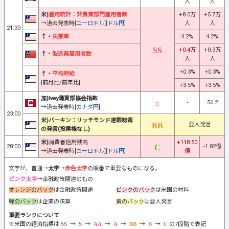
人
人
米)
雇用統計
：
非農業部門雇用者数
+8.0万
+5.7万
→過去発表時[
ユーロドル
][
ドル円
]
人
人
21:30
↑・
失業率
4.2%
4.2%
+0.4万
+0.3万
↑・
製造業雇用者数
人
人
+0.3%
+0.3%
↑・
平均時給
[前月比/前年比]
+3.5%
+3.5%
加)Ivey購買部協会指数
-
56.2
→過去発表時[
カナダ円
]
23:00
米)バーキン：リッチモンド連銀総裁
要人発言
の発言(投票権なし)
米)
消費者信用残高
+118.50
28:00
-1.82億
→過去発表時[
ユーロドル
][
ドル円
]
億
文字が、普通→
太字
→
赤色太字
の順番で重要なものになる。
ピンク太字
→金融政策関連のもの
オレンジのバック
は金融政策関連
ピンクのバック
は米国の材料
緑のバック
は企業の決算
黄のバック
は要人発言
重要ランクについて
※米国の経済指標は
→
→
→
→
→
→
の7段階で表記