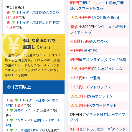
5千円
三菱UFJ eスマート証券[三菱
▼6月更新分
UFJ eスマート証券FX]
トレイダーズ証券[みんなのFX]
(
1千通貨
でも)
＋4千円
GMO外貨[外貨ex]
トレイダーズ証券[LIGHT FX]
(
1
＋3000円
インヴァスト証券[ト
千通貨
でも)
ライオートFX]
有利な企画だけを
＋合計1万円
みんなのFX
厳選しています！
＋3千円
LIGHT FX
※基本的に、1万通貨のトレードまでで
4千円
岡三オンライン[くりっく365]
貰える企画を対象。それ以外は、規定
の量のトレードをしても、スプレッド
＋8千円
[PR]
外為どっとコム
でキャッシュバックがマイナスになら
ないモノを掲載。
＋5千円
ヒロセ通商
1万円以上
＋5千円
JFX[マトリックス]
3千円
外為オンライン
トレイダーズ証券[みんなの
FX]
(
1千通貨
でも)
3千円
FXブロードネット
外為どっとコム
(1万通貨でも)
3千円分
アイネット証券[ループイフ
[PR]
ダン]
インヴァスト証券[トライオート
FX]
3千円
セントラル短資ＦＸ[ダイレク
ヒロセ通商[LION FX]
(1万通貨で