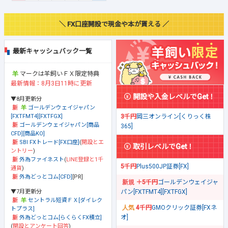
＼ FX口座開設で現金や本が貰える ／
最新キャッシュバック一覧
マークは羊飼いＦＸ限定特典
最新情報：8月3日11時に更新
開設や入金レベルでGet！
▼8月更新分
ゴールデンウェイジャパン
[FXTFMT4][FXTFGX]
3千円
岡三オンライン[くりっく株
ゴールデンウェイジャパン[商品
365]
CFD][商品KO]
SBI FXトレード[FX口座]
(
開設とエ
取引レベルでGet！
ントリー
)
外為ファイネスト
(
LINE登録と1千
5千円
Plus500JP証券[FX]
通貨
)
外為どっとコム[CFD]
[PR]
＋5千円
ゴールデンウェイジャ
▼7月更新分
パン[FXTFMT4][FXTFGX]
セントラル短資ＦＸ[ダイレク
4千円
GMOクリック証券[FXネ
トプラス]
オ]
外為どっとコム[らくらくFX積立]
(
開設とアンケート回答
)