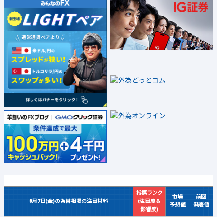
指標ランク
市場
前回
8月7日(金)の為替相場の注目材料
(注目度＆
予想値
発表値
影響度)