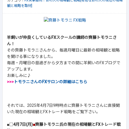
カテゴリ：
FX突撃取材！あの人の相場観と戦略[有名なあの人の現在の相場
観と戦略を取材]
羊飼いが仲良くしているFXスクールの講師の齊藤トモラニさ
ん！
その齊藤トモラニさんから、毎週月曜日に最新の相場観と戦略
を聞ける事になりました。
毎週・月曜日の昼過ぎから夕方までの間に羊飼いのFXブログで
アップします。
お楽しみに♪
>>>
トモラニさんのFXサロンの詳細はこちら
それでは、2025年4月7日9時時点に齊藤トモラニさんに直接聞
いた現在の相場観とFXトレード戦略をご覧下さい。
■□
4月7日(月)
■
齊藤トモラニ氏の現在の相場観とFXトレード戦