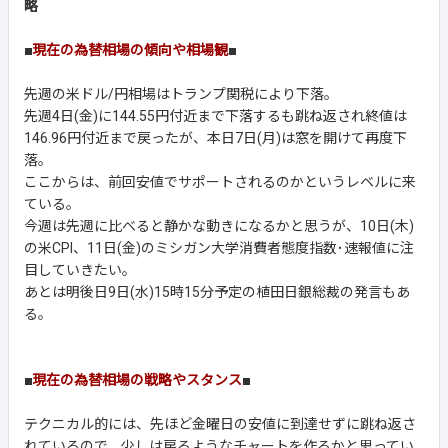
略
■
現在の為替相場の傾向や相場観
■
先週の米ドル/円相場はトランプ関税により下落。
先週4日(金)に144.55円付近まで下落するも跳ね返され終値は
146.96円付近まで戻ったが、本日7日(月)は窓を開けて再度下
落。
ここからは、前回安値でサポートされるのかというレベルに来
ている。
今週は先週に比べると静かな動きになるかと思うが、10日(木)
の米CPI、11日(金)のミシガン大学消費者態度指数･速報値に注
目していきたい。
あとは明後日9日(水)15時15分予定の植田日銀総裁の発言もあ
る。
■
現在の為替相場の戦略やスタンス
■
テクニカル的には、先ほど金曜日の安値に到達せずに跳ね返さ
れているので、少しは戻るようなチャートを作るかと思ってい