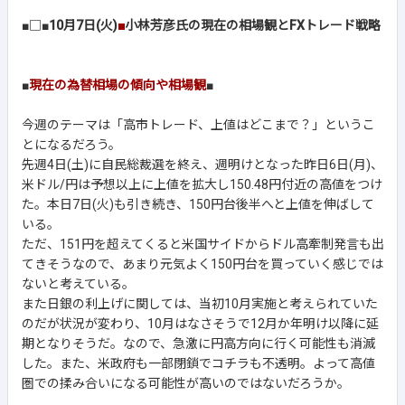
■□■
10月7日(火)
■
小林芳彦氏の現在の相場観とFXトレード戦略
■
現在の為替相場の傾向や相場観
■
今週のテーマは「高市トレード、上値はどこまで？」というこ
とになるだろう。
先週4日(土)に自民総裁選を終え、週明けとなった昨日6日(月)、
米ドル/円は予想以上に上値を拡大し150.48円付近の高値をつけ
た。本日7日(火)も引き続き、150円台後半へと上値を伸ばして
いる。
ただ、151円を超えてくると米国サイドからドル高牽制発言も出
てきそうなので、あまり元気よく150円台を買っていく感じでは
ないと考えている。
また日銀の利上げに関しては、当初10月実施と考えられていた
のだが状況が変わり、10月はなさそうで12月か年明け以降に延
期となりそうだ。なので、急激に円高方向に行く可能性も消滅
した。また、米政府も一部閉鎖でコチラも不透明。よって高値
圏での揉み合いになる可能性が高いのではないだろうか。