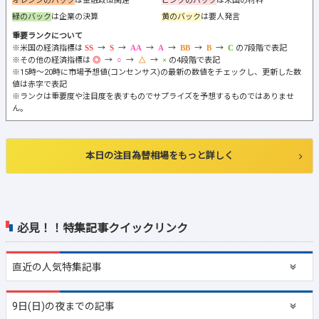
オレンジのバック
は金融政策関連
ピンクのバック
は米国の材料
緑のバック
は企業の決算
黄のバック
は要人発言
重要ランクについて
※米国の経済指標は
→
→
→
→
→
→
の7段階で表記
※その他の経済指標は
→
→
→
の4段階で表記
※15時～20時に市場予想値(コンセンサス)の最新の数値をチェックし、更新した数
値は赤字で表記
※ランクは重要度や注目度を表すものでサプライズを予想するものではありませ
ん。
本日の注目為替相場をもっと詳しく
必見！！特集記事クイックリンク
直近の
人気特集記事
9日(日)の夜までの記事