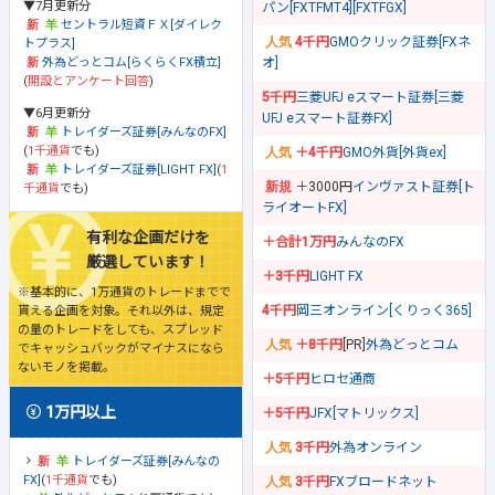
▼7月更新分
パン[FXTFMT4][FXTFGX]
セントラル短資ＦＸ[ダイレク
4千円
GMOクリック証券[FXネ
トプラス]
オ]
外為どっとコム[らくらくFX積立]
(
開設とアンケート回答
)
5千円
三菱UFJ eスマート証券[三菱
▼6月更新分
UFJ eスマート証券FX]
トレイダーズ証券[みんなのFX]
(
1千通貨
でも)
＋4千円
GMO外貨[外貨ex]
トレイダーズ証券[LIGHT FX]
(
1
＋3000円
インヴァスト証券[ト
千通貨
でも)
ライオートFX]
有利な企画だけを
＋合計1万円
みんなのFX
厳選しています！
＋3千円
LIGHT FX
※基本的に、1万通貨のトレードまでで
4千円
岡三オンライン[くりっく365]
貰える企画を対象。それ以外は、規定
の量のトレードをしても、スプレッド
＋8千円
[PR]
外為どっとコム
でキャッシュバックがマイナスになら
ないモノを掲載。
＋5千円
ヒロセ通商
1万円以上
＋5千円
JFX[マトリックス]
3千円
外為オンライン
トレイダーズ証券[みんなの
FX]
(
1千通貨
でも)
3千円
FXブロードネット