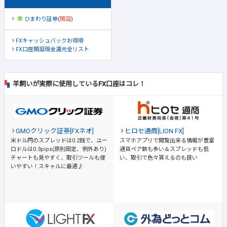
ひまわり証券
(
開設
)
FXキャッシュバックお得順
FX口座開設現金還元全リスト
羊飼いが実際に使用しているFX口座はコレ！
GMOクリック証券[FXネオ]
ヒロセ通商[LION FX]
米ドル円のスプレッドは0.2銭で、ユー
スマホアプリで閲覧出来る情報が豊富
ロドルは0.3pips(原則固定、例外あり)
通貨ペア数も多い＆スプレッドも低
チャートも見やすく、取引ツールも使
い、取引で色々貰えるのも良い
いやすい！スキャルに最適♪