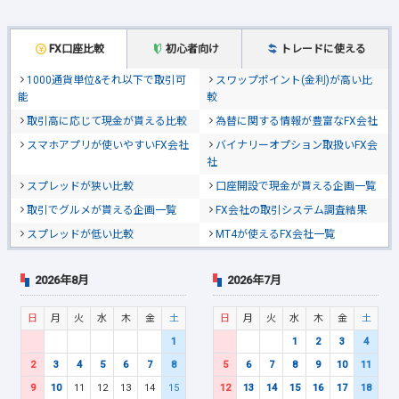
FX口座比較
初心者向け
トレードに使える
1000通貨単位&それ以下で取引可
スワップポイント(金利)が高い比
能
較
取引高に応じて現金が貰える比較
為替に関する情報が豊富なFX会社
スマホアプリが使いやすいFX会社
バイナリーオプション取扱いFX会
社
スプレッドが狭い比較
口座開設で現金が貰える企画一覧
取引でグルメが貰える企画一覧
FX会社の取引システム調査結果
スプレッドが低い比較
MT4が使えるFX会社一覧
2026年8月
2026年7月
日
月
火
水
木
金
土
日
月
火
水
木
金
土
1
1
2
3
4
2
3
4
5
6
7
8
5
6
7
8
9
10
11
9
10
11
12
13
14
15
12
13
14
15
16
17
18