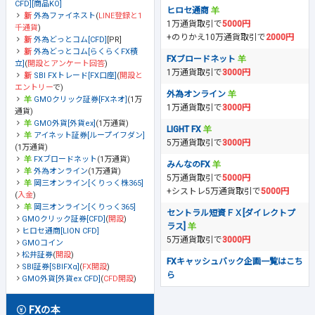
CFD][商品KO]
ヒロセ通商
外為ファイネスト
(
LINE登録と1
1万通貨取引で
5000円
千通貨
)
+のりかえ10万通貨取引で
2000円
外為どっとコム[CFD]
[PR]
外為どっとコム[らくらくFX積
FXブロードネット
立]
(
開設とアンケート回答
)
1万通貨取引で
3000円
SBI FXトレード[FX口座]
(
開設と
エントリー
で)
外為オンライン
GMOクリック証券[FXネオ]
(1万
1万通貨取引で
3000円
通貨)
GMO外貨[外貨ex]
(1万通貨)
LIGHT FX
アイネット証券[ループイフダン]
5万通貨取引で
3000円
(1万通貨)
FXブロードネット
(1万通貨)
みんなのFX
外為オンライン
(1万通貨)
5万通貨取引で
5000円
岡三オンライン[くりっく株365]
+シストレ5万通貨取引で
5000円
(
入金
)
岡三オンライン[くりっく365]
セントラル短資ＦＸ[ダイレクトプ
GMOクリック証券[CFD]
(
開設
)
ラス]
ヒロセ通商[LION CFD]
5万通貨取引で
3000円
GMOコイン
松井証券
(
開設
)
FXキャッシュバック企画一覧はこち
SBI証券[SBIFXα]
(
FX開設
)
ら
GMO外貨[外貨ex CFD]
(
CFD開設
)
FXの本