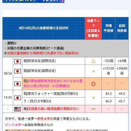
指標ラン
ク
市場
前回
8月10日(月)の為替相場の注目材料
(注目度＆
予想値
発表値
影響度)
・
週明け
・
米国の主要企業の決算発表(ピーク通過)
※
米国の雇用統計の発表明け(先週末7日に発表済み)
日)
貿易収支(国際収支)
-702億
+69億
+15120
+39683
日)
経常収支(国際収支)
08:50
億
億
日)
日銀金融政策決定会合における主な意
-
-
見の公表(7月30日・31日開催分)
日)
景気ウォッチャー調査[現状判断DI]
44.5
44.0
14:00
↑・
[先行き判断DI]
46.0
45.7
-
米)
注目度の高い経済指標の発表はない
-
-
文字が、普通→
太字
→
赤色太字
の順番で重要なものになる。
ピンク太字
→金融政策関連のもの