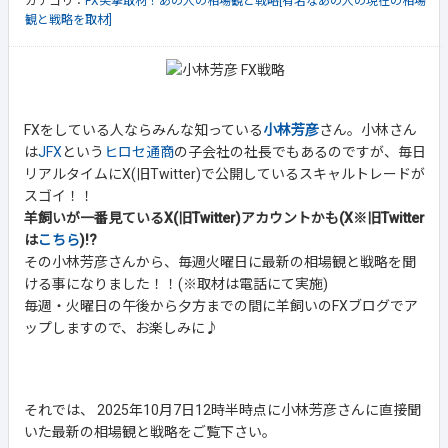
カテゴリ：
FX突撃取材！あの人の相場観と戦略[有名なあの人の現在の相場
観と戦略を取材]
FXをしている人ならみんな知っている
小林芳彦
さん。小林さん
は
JFX
という
ヒロセ通商
の子会社の社長でもあるのですが、毎日
リアルタイムにX(旧Twitter)で公開しているスキャルトレードが
スゴイ！！
羊飼いが一番見ているX(旧Twitter)アカウントかも(X※旧Twitter
は
こちら
)!?
その小林芳彦さんから、毎週火曜日に最新の相場観と戦略を聞
ける事になりました！！(※取材は電話にて実施)
毎週・火曜日の午後から夕方までの間に羊飼いのFXブログでア
ップしますので、お楽しみに♪
それでは、 2025年10月7日12時半時点に小林芳彦さんに直接聞
いた最新の相場観と戦略をご覧下さい。