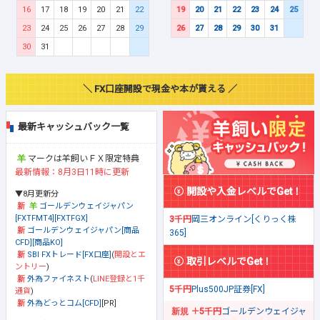
16
17
18
19
20
21
22
19
20
21
22
23
24
25
23
24
25
26
27
28
29
26
27
28
29
30
31
30
31
＼ FX口座開設で現金や本が貰える ／
最新キャッシュバック一覧
マークは羊飼いＦＸ限定特典
最新情報：8月3日11時に更新
開設や入金レベルでGet！
▼8月更新分
ゴールデンウェイジャパン
[FXTFMT4][FXTFGX]
3千円
岡三オンライン[くりっく株
ゴールデンウェイジャパン[商品
365]
CFD][商品KO]
SBI FXトレード[FX口座]
(
開設とエ
取引レベルでGet！
ントリー
)
外為ファイネスト
(
LINE登録と1千
5千円
Plus500JP証券[FX]
通貨
)
外為どっとコム[CFD]
[PR]
＋5千円
ゴールデンウェイジャ