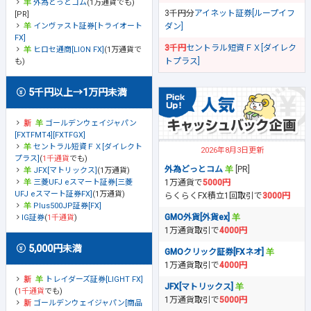
外為どっとコム
(1万通貨でも)
3千円分
アイネット証券[ループイフ
[PR]
ダン]
インヴァスト証券[トライオート
FX]
3千円
セントラル短資ＦＸ[ダイレク
ヒロセ通商[LION FX]
(1万通貨で
トプラス]
も)
5千円以上→1万円未満
ゴールデンウェイジャパン
[FXTFMT4][FXTFGX]
セントラル短資ＦＸ[ダイレクト
2026年8月3日更新
プラス]
(
1千通貨
でも)
外為どっとコム
[PR]
JFX[マトリックス]
(1万通貨)
1万通貨で
5000円
三菱UFJ eスマート証券[三菱
UFJ eスマート証券FX]
(1万通貨)
らくらくFX積立1回取引で
3000円
Plus500JP証券[FX]
GMO外貨[外貨ex]
IG証券
(
1千通貨
)
1万通貨取引で
4000円
5,000円未満
GMOクリック証券[FXネオ]
1万通貨取引で
4000円
トレイダーズ証券[LIGHT FX]
JFX[マトリックス]
(
1千通貨
でも)
1万通貨取引で
5000円
ゴールデンウェイジャパン[商品