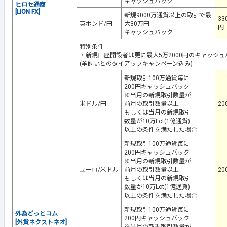
キャッシュバック
ヒロセ通商
[LION FX]
新規9000万通貨以上の取引で最
33
英ポンド/円
大30万円
円
キャッシュバック
特別条件
・新規口座開設者は更に最大5万2000円のキャッシュ
(羊飼いとのタイアップキャンペーン込み)
新規取引100万通貨毎に
200円キャッシュバック
※当月の新規取引数量が
米ドル/円
前月の取引数量以上
20
もしくは当月の新規取引
数量が10万Lot(1億通貨)
以上の条件を満たした場合
新規取引100万通貨毎に
200円キャッシュバック
※当月の新規取引数量が
ユーロ/米ドル
前月の取引数量以上
20
もしくは当月の新規取引
数量が10万Lot(1億通貨)
以上の条件を満たした場合
新規取引100万通貨毎に
外為どっとコム
200円キャッシュバック
[外貨ネクストネオ]
※当月の新規取引数量が