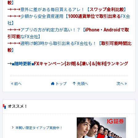
較
】
→→→
意外に差がある毎日貰えるアレ！【
スワップ金利比較
】
→→→
少額から安全資産運用【
1000通貨単位で取引出来る
FX会
社】
→→→
アプリの方が約定力が高い！？【
iPhone・Androidで取
引可能
なFX会社】
→→→
週明け朝3時から取引出来るFX会社も！【
取引可能時間比
較
】
→
■随時更新■
FXキャンペーン[お得]＆[凄い]＆[有利]ランキング
前
へ
トップ
先頭へ
次
へ
オススメ！