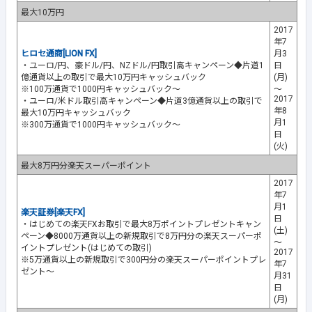
最大10万円
2017
年7
ヒロセ通商[LION FX]
月3
・ユーロ/円、豪ドル/円、NZドル/円取引高キャンペーン◆片道1
日
億通貨以上の取引で最大10万円キャッシュバック
(月)
※100万通貨で1000円キャッシュバック～
～
2017
・ユーロ/米ドル取引高キャンペーン◆片道3億通貨以上の取引で
年8
最大10万円キャッシュバック
月1
※300万通貨で1000円キャッシュバック～
日
(火)
最大8万円分楽天スーパーポイント
2017
年7
月1
楽天証券[楽天FX]
日
・はじめての楽天FXお取引で最大8万ポイントプレゼントキャン
(土)
ペーン◆8000万通貨以上の新規取引で8万円分の楽天スーパーポ
～
イントプレゼント(はじめての取引)
2017
※5万通貨以上の新規取引で300円分の楽天スーパーポイントプレ
年7
ゼント～
月31
日
(月)