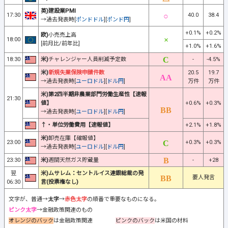
10:30
→過去発表時[
豪ドル円
]
億
億
未定
日)30年利付国債入札
-
+0.5%
+1.9%
独)
製造業受注
15:00
[前月比/前年比]
+5.9%
+6.2%
16:00
ス)
失業率
3.0%
2.9%
17:00
欧)
ECB月例報告
-
-
英)建設業PMI
17:30
40.0
38.4
→過去発表時[
ポンドドル
][
ポンド円
]
+0.1%
+0.2%
欧)
小売売上高
18:00
[前月比/前年比]
+1.0%
+1.6%
18:30
米)
チャレンジャー人員削減予定数
-
-4.5%
米)
新規失業保険申請件数
20.5
19.7
→過去発表時[
ユーロドル
][
ドル円
]
万件
万件
米)第2四半期非農業部門労働生産性【速報
21:30
値】
+0.6%
+0.3%
→過去発表時[
ユーロドル
][
ドル円
]
↑・単位労働費用【速報値】
+2.1%
+1.8%
米)
卸売在庫【確報値】
23:00
+0.3%
+0.3%
→過去発表時[
ユーロドル
][
ドル円
]