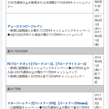
年8月
※50万通貨以上の新規または決済取引で5000円キャッシュバッ
31日
ク～
(木)
2017
年6月
1日
デューカスコピージャパン
(木)～
・新規口座開設とお取引で2万円キャッシュバックキャンペーン
2017
◆合計2000万米ドル相当の取引で2万円キャッシュバック
年9月
1日
(金)
最大1万2000円
2016
年4月
FXブロードネット[ブロードコース]
、
[ブロードライトコース]
1日
・新規口座開設キャッシュバックキャンペーン◆20万円以上の
(金)～
入金+200万通貨以上の取引で1万円キャッシュバック
終了
※新規口座開設＋20万円入金で2000円キャッシュバック～
時未
定
最大1万円
2017
年7月
マネーパートナーズ[パートナーズFX]
、
[パートナーズFXnano]
3日
・口座開設キャンペーン◆500万通貨以上の取引で最大1万円キ
(月)～