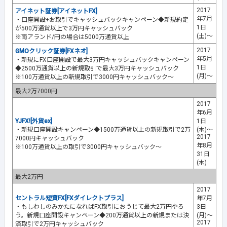
2017
アイネット証券[アイネットFX]
年7月
・口座開設+お取引でキャッシュバックキャンペーン◆新規約定
1日
が500万通貨以上で3万円キャッシュバック
(土)～
※南アランド/円の場合は5000万通貨以上
2017
GMOクリック証券[FXネオ]
年5月
・新規にFX口座開設で最大3万円キャッシュバックキャンペーン
1日
◆2500万通貨以上の新規取引で最大3万円キャッシュバック
(月)～
※100万通貨以上の新規取引で3000円キャッシュバック～
最大2万7000円
2017
年6月
YJFX![外貨ex]
1日
・新規口座開設キャンペーン◆1500万通貨以上の新規取引で2万
(木)～
2017
7000円キャッシュバック
年8月
※100万通貨以上の取引で3000円キャッシュバック～
31日
(木)
最大2万円
2017
セントラル短資FX[FXダイレクトプラス]
年7月
・もしわしのみかたになればFX取引におうじて最大2万円やろ
3日
う。新規口座開設キャンペーン◆200万通貨以上の新規または決
(月)～
2017
済取引で2万円キャッシュバック