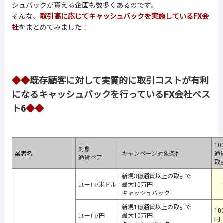
シュバックが貰える企画も数多くあるのです。
そんな、
取引高に応じてキャッシュバックを実施しているFX会
社
をまとめてみました！
◆◆
既存顧客に対して実質的に取引コストが有利
になるキャッシュバックを行っているFX会社ベス
ト6
◆◆
10
対象
業者名
キャンペーン対象条件
通
通貨ペア
取
新規3億通貨以上の取引で
-
ユーロ/米ドル
最大10万円
キャッシュバック
新規1億通貨以上の取引で
10
ユーロ/円
最大10万円
円