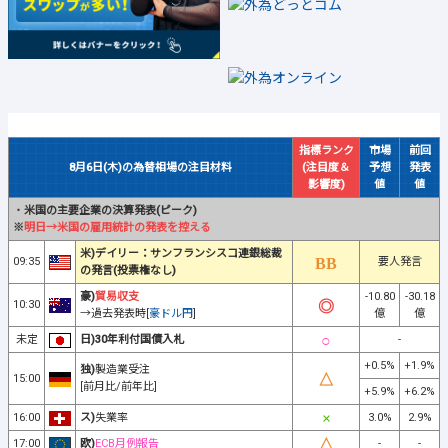
指標ランク
市場
前回
8月6日(木)の為替相場の注目材料
(注目度＆
予想
発表
影響度)
値
値
・
米国の主要企業の決算発表(ピーク)
※
明日→米国の雇用統計の発表を控える
米)デイリー：サンフランシスコ連銀総裁
09:35
要人発言
の発言(投票権なし)
豪)
貿易収支
-10.80
-30.18