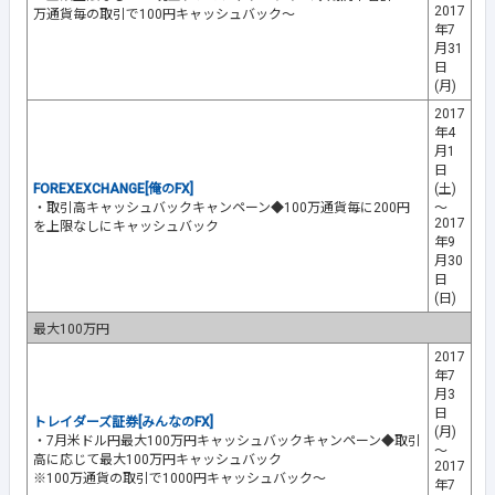
2017
万通貨毎の取引で100円キャッシュバック～
年7
月31
日
(月)
2017
年4
月1
日
FOREXEXCHANGE[俺のFX]
(土)
・取引高キャッシュバックキャンペーン◆100万通貨毎に200円
～
2017
を上限なしにキャッシュバック
年9
月30
日
(日)
最大100万円
2017
年7
月3
日
トレイダーズ証券[みんなのFX]
(月)
・7月米ドル円最大100万円キャッシュバックキャンペーン◆取引
～
高に応じて最大100万円キャッシュバック
2017
※100万通貨の取引で1000円キャッシュバック～
年7