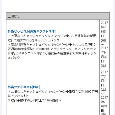
上限なし
2017
年7
外為どっとコム[外貨ネクストネオ]
月3
・上限なしキャッシュバックキャンペーン◆100万通貨毎の新規
日
取引で最大200円をキャッシュバック
(月)
・高金利通貨キャッシュバックキャンペーン◆トルコリラ/円10
～
2017
万通貨毎の新規取引で700円キャッシュバック、南アフリカラン
年9
ド/円とメキシコペソ/円10万通貨毎の新規取引で100円キャッシ
月30
ュバック
日
(土)
2017
年7
月1
日
外為ファイネスト[PRO]
(土)
・上限なしキャッシュバックキャンペーン◆取引手数料1000万円
～
以上で25％割引
2017
※取引手数料50万円以上で10％割引～
年7
月31
日
(月)