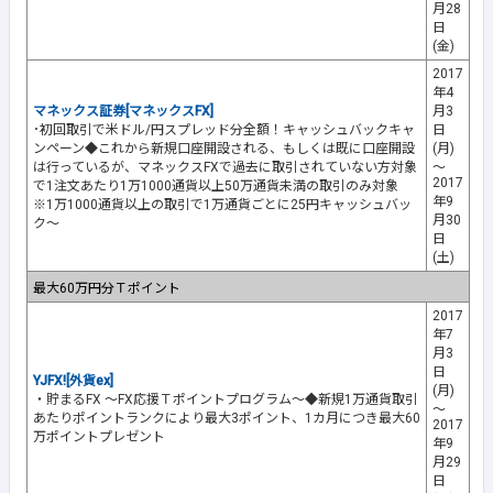
月28
日
(金)
2017
年4
マネックス証券[マネックスFX]
月3
･初回取引で米ドル/円スプレッド分全額！キャッシュバックキャ
日
ンペーン◆これから新規口座開設される、もしくは既に口座開設
(月)
は行っているが、マネックスFXで過去に取引されていない方対象
～
2017
で1注文あたり1万1000通貨以上50万通貨未満の取引のみ対象
年9
※1万1000通貨以上の取引で1万通貨ごとに25円キャッシュバッ
月30
ク～
日
(土)
最大60万円分Ｔポイント
2017
年7
月3
日
YJFX![外貨ex]
(月)
・貯まるFX ～FX応援Ｔポイントプログラム～◆新規1万通貨取引
～
あたりポイントランクにより最大3ポイント、1カ月につき最大60
2017
万ポイントプレゼント
年9
月29
日