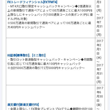
FXトレードフィナンシャル[FXTFMT4]
月3
・MT4大口取引限定キャッシュバックキャンペーン◆2億通貨以
日
上の新規取引で通貨ペアによって100万通貨ごとに最大1000円を
(月)
上限なしにキャッシュバック(1000通貨コースの英ポンド/円と豪
～
2017
ドル/円も対象)
年7
※500万通貨の新規取引で通貨ペアによって100万通貨ごとに最
月31
大400円キャッシュバック～
日
(月)
2017
年2
月1
日
IG証券[標準取引]
、
[ミニ取引]
(水)
・取引ロット数連動型キャッシュバック・キャンペーン◆月間取
～
引高に応じて10万通貨毎に最大100円キャッシュバック
2017
※合計5000万通貨の取引で2万5000円キャッシュバック～
年7
月31
日
(月)
2017
年6
月30
日
楽天銀行[新楽天銀行FX]
(金)
・金額上限なし！FX現金プレゼントプログラム◆期間中合計100
～