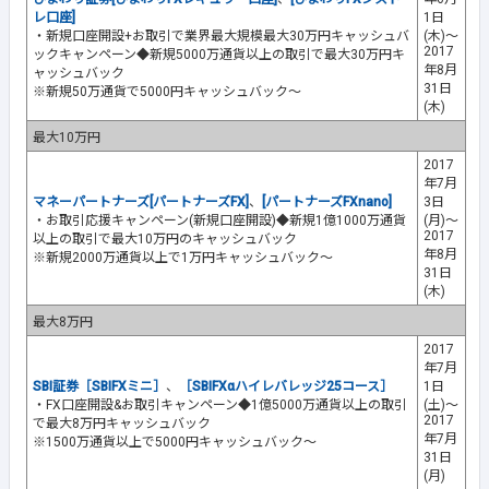
レ口座]
1日
・新規口座開設+お取引で業界最大規模最大30万円キャッシュバ
(木)～
2017
ックキャンペーン◆新規5000万通貨以上の取引で最大30万円キ
年8月
ャッシュバック
31日
※新規50万通貨で5000円キャッシュバック～
(木)
最大10万円
2017
年7月
マネーパートナーズ[パートナーズFX]
、
[パートナーズFXnano]
3日
・お取引応援キャンペーン(新規口座開設)◆新規1億1000万通貨
(月)～
2017
以上の取引で最大10万円のキャッシュバック
年8月
※新規2000万通貨以上で1万円キャッシュバック～
31日
(木)
最大8万円
2017
年7月
SBI証券［SBIFXミニ］
、
［SBIFXαハイレバレッジ25コース］
1日
・FX口座開設&お取引キャンペーン◆1億5000万通貨以上の取引
(土)～
2017
で最大8万円キャッシュバック
年7月
※1500万通貨以上で5000円キャッシュバック～
31日
(月)