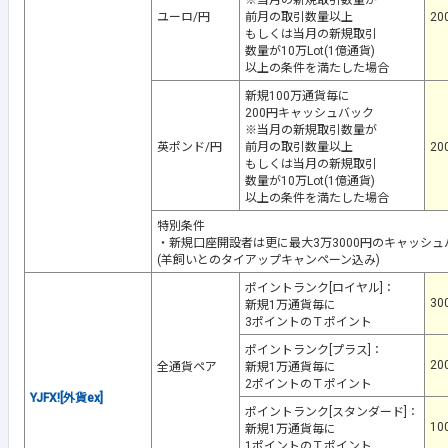
ユーロ/円
前月の取引数量以上
20
もしくは当月の新規取引
数量が10万Lot(1億通貨)
以上の条件を満たした場合
新規100万通貨毎に
200円キャッシュバック
※当月の新規取引数量が
英ポンド/円
前月の取引数量以上
20
もしくは当月の新規取引
数量が10万Lot(1億通貨)
以上の条件を満たした場合
特別条件
・新規口座開設者は更に最大3万3000円のキャッシュ
(羊飼いとのタイアップキャンペーン込み)
ポイントランク[ロイヤル]：
30
新規1万通貨毎に
3ポイントのＴポイント
ポイントランク[プラス]：
20
全通貨ペア
新規1万通貨毎に
2ポイントのＴポイント
YJFX![外貨ex]
ポイントランク[スタンダード]：
10
新規1万通貨毎に
1ポイントのＴポイント