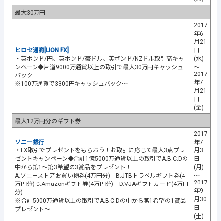
最大30万円
2017
年6
月21
ヒロセ通商[LION FX]
日
・英ポンド/円、英ポンド/豪ドル、英ポンド/NZドル取引高キャ
(水)
ンペーン◆片道9000万通貨以上の取引で最大30万円キャッシュ
～
2017
バック
年7
※100万通貨で3300円キャッシュバック～
月21
日
(金)
最大12万円分のギフト券
2017
ソニー銀行
年7
・FX取引でプレゼントをもらおう！お取引に応じて最大3点プレ
月3
ゼントキャンペーン◆合計1億5000万通貨以上の取引でA.B.C.Dの
日
中から第1～第3希望の3賞品をプレゼント！
(月)
A.ソニーストアお買い物券(4万円分) B.JTBトラベルギフト券(4
～
2017
万円分) C.Amazonギフト券(4万円分) D.VJAギフトカード(4万円
年9
分)
月30
※合計5000万通貨以上の取引でA.B.C.Dの中から第1希望の1賞品
日
プレゼント～
(土)