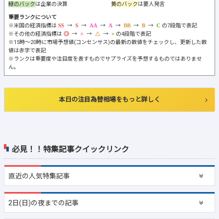
23:30
米)
週間天然ガス貯蔵量
-
+28
翌
米)ムサレム：セントルイス連銀総裁の発
要人発言
06:30
言(投票権なし)
文字が、普通→
太字
→
赤色太字
の順番で重要なものになる。
ピンク太字
→金融政策関連のもの
オレンジのバック
は金融政策関連
ピンクのバック
は米国の材料
緑のバック
は企業の決算
黄のバック
は要人発言
重要ランクについて
※米国の経済指標は
→
→
→
→
→
→
の7段階で表記
※その他の経済指標は
→
→
→
の4段階で表記
※15時～20時に市場予想値(コンセンサス)の最新の数値をチェックし、更新した数
値は赤字で表記
※ランクは重要度や注目度を表すものでサプライズを予想するものではありませ
ん。
本日の注目為替相場をもっと詳しく