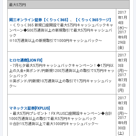
最大5万円
2017
年1月
岡三オンライン証券【くりっく365】
、
【くりっく365ラージ】
4日
・くりっく365 新規口座開設で最大5万円キャッシュバックキャ
(水)～
ンペーン◆500万通貨以上の新規取引で最大5万円キャッシュバ
2017
ック
年9月
※10万通貨以上の新規取引で1000円キャッシュバック～
29日
(金)
2017
ヒロセ通商[LION FX]
年7月
・7月七夕最大5万円キャッシュバックキャンペーン！◆1万円以
3日
上の入金+英ポンド/円新規1200万通貨以上の取引で5万円キャッ
(月)～
2017
シュバック
年7月
※英ポンド/円新規10万通貨以上の取引で1万円キャッシュバッ
31日
ク～
(月)
2017
年7月
マネックス証券[FXPLUS]
3日
・最大5万円プレゼント！FX PLUS口座開設キャンペーン◆合計
(月)～
2017
1000万通貨以上の取引で最大5万円キャッシュバック
年9月
※合計15万通貨以上で最大1000円キャッシュバック～
30日
(土)