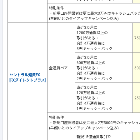
特別条件
・新規口座開設者は更に最大3万円のキャッシュバッ
(羊飼いとのタイアップキャンペーン込み)
直近3カ月に
1200万通貨以上の
取引がある：
75
合計4万通貨毎に
3円キャッシュバック
直近3カ月に
600万通貨以上の
全通貨ペア
取引がある：
50
合計4万通貨毎に
セントラル短資FX
2円キャッシュバック
[FXダイレクトプラス]
直近3カ月に
120万通貨以上の
取引がある：
25
合計4万通貨毎に
1円キャッシュバック
特別条件
・新規口座開設者は更に最大2万5000円のキャッシュ
(羊飼いとのタイアップキャンペーン込み)
新規15億通貨取引で