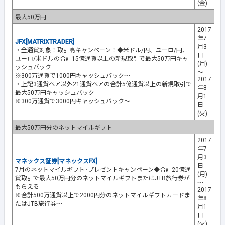
(金)
最大50万円
2017
年7
JFX[MATRIXTRADER]
月3
・全通貨対象！取引高キャンペーン！◆米ドル/円、ユーロ/円、
日
ユーロ/米ドルの合計15億通貨以上の新規取引で最大50万円キャ
(月)
ッシュバック
～
※300万通貨で1000円キャッシュバック～
2017
・上記3通貨ペア以外21通貨ペアの合計5億通貨以上の新規取引で
年8
最大50万円キャッシュバック
月1
※300万通貨で3000円キャッシュバック～
日
(火)
最大50万円分のネットマイルギフト
2017
年7
月3
マネックス証券[マネックスFX]
日
7月のネットマイルギフト･プレゼントキャンペーン◆合計20億通
(月)
貨取引で最大50万円分のネットマイルギフトまたはJTB旅行券が
～
もらえる
2017
※合計500万通貨以上で2000円分のネットマイルギフトカードま
年8
たはJTB旅行券～
月1
日
(火)