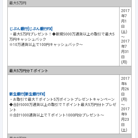
最大5万円
2017
年7
月1
日
じぶん銀行[じぶん銀行FX]
(土)
・最大5万円プレゼント！◆新規5000万通貨以上の取引で最大5
～
万円キャッシュバック
2017
※10万通貨以上で100円キャッシュバック～
年7
月31
日
(月)
最大5万円分Ｔポイント
2017
年6
月26
新生銀行[新生銀行FX]
日
・お取引で最大Ｔポイント5万ポイントプレゼントキャンペーン
(月)
◆合計5000万通貨以上の取引でＴポイント最大5万円分トプレゼ
～
2017
ント
年9
※合計1000通貨以上でＴポイント1000円分プレゼント～
月23
日
(土)