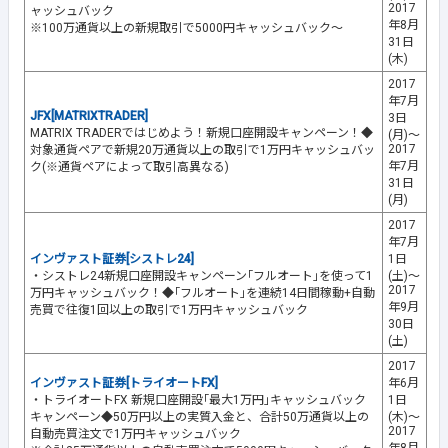
2017
ャッシュバック
年8月
※100万通貨以上の新規取引で5000円キャッシュバック～
31日
(木)
2017
年7月
JFX[MATRIXTRADER]
3日
MATRIX TRADERではじめよう！新規口座開設キャンペーン！◆
(月)～
2017
対象通貨ペアで新規20万通貨以上の取引で1万円キャッシュバッ
年7月
ク(※通貨ペアによって取引高異なる)
31日
(月)
2017
年7月
インヴァスト証券[シストレ24]
1日
・シストレ24新規口座開設キャンペーン｢フルオート｣を使って1
(土)～
2017
万円キャッシュバック！◆｢フルオート｣を連続14日間稼動+自動
年9月
売買で往復1回以上の取引で1万円キャッシュバック
30日
(土)
2017
インヴァスト証券[トライオートFX]
年6月
・トライオートFX 新規口座開設｢最大1万円｣キャッシュバック
1日
キャンペーン◆50万円以上の実質入金と、合計50万通貨以上の
(木)～
2017
自動売買注文で1万円キャッシュバック
年8月