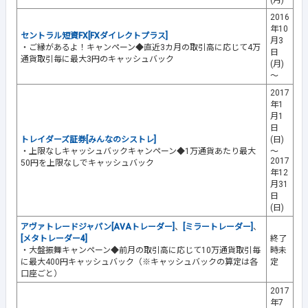
2016
年10
セントラル短資FX[FXダイレクトプラス]
月3
・ご縁があるよ！キャンペーン◆直近3カ月の取引高に応じて4万
日
通貨取引毎に最大3円のキャッシュバック
(月)
～
2017
年1
月1
日
トレイダーズ証券[みんなのシストレ]
(日)
・上限なしキャッシュバックキャンペーン◆1万通貨あたり最大
～
2017
50円を上限なしでキャッシュバック
年12
月31
日
(日)
アヴァトレードジャパン[AVAトレーダー]
、
[ミラートレーダー]
、
[メタトレーダー4]
終了
・大盤振舞キャンペーン◆前月の取引高に応じて10万通貨取引毎
時未
に最大400円キャッシュバック（※キャッシュバックの算定は各
定
口座ごと）
2017
年7