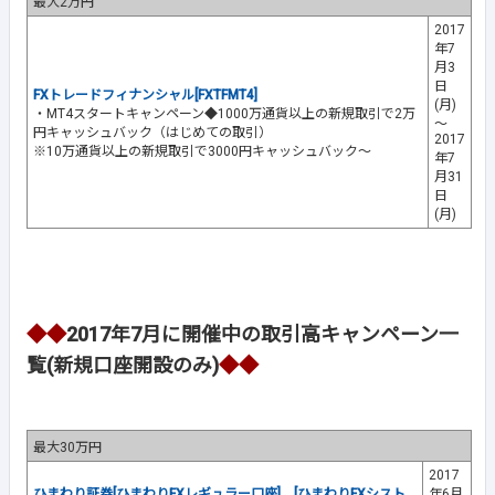
最大2万円
2017
年7
月3
日
FXトレードフィナンシャル[FXTFMT4]
(月)
・MT4スタートキャンペーン◆1000万通貨以上の新規取引で2万
～
円キャッシュバック（はじめての取引）
2017
※10万通貨以上の新規取引で3000円キャッシュバック～
年7
月31
日
(月)
◆◆
2017年7月に開催中の取引高キャンペーン一
覧(新規口座開設のみ)
◆◆
最大30万円
2017
ひまわり証券[ひまわりFXレギュラー口座]
、
[ひまわりFXシスト
年6月