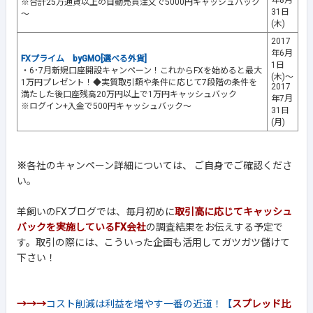
※合計25万通貨以上の自動売買注文で5000円キャッシュバック
31日
～
(木)
2017
年6月
FXプライム byGMO[選べる外貨]
1日
・6･7月新規口座開設キャンペーン！これからFXを始めると最大
(木)～
1万円プレゼント！◆実質取引額や条件に応じて7段階の条件を
2017
満たした後口座残高20万円以上で1万円キャッシュバック
年7月
※ログイン+入金で500円キャッシュバック～
31日
(月)
※
各社のキャンペーン詳細については、 ご自身でご確認くださ
い。
羊飼いのFXブログでは、毎月初めに
取引高に応じてキャッシュ
バックを実施しているFX会社
の調査結果をお伝えする予定で
す。取引の際には、こういった企画も活用してガツガツ儲けて
下さい！
→→→
コスト削減は利益を増やす一番の近道！【
スプレッド比