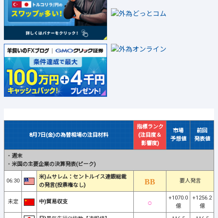
指標ランク
市場
前回
8月7日(金)の為替相場の注目材料
(注目度＆
予想値
発表値
影響度)
・
週末
・
米国の主要企業の決算発表(ピーク)
米)ムサレム：セントルイス連銀総裁
06:30
要人発言
の発言(投票権なし)
+1070.0
+1256.2
未定
中)貿易収支
億
億