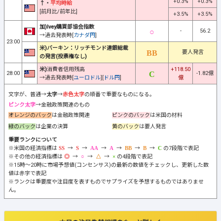
+0.3%
+0.3%
↑・
平均時給
[前月比/前年比]
+3.5%
+3.5%
加)Ivey購買部協会指数
-
56.2
→過去発表時[
カナダ円
]
23:00
米)バーキン：リッチモンド連銀総裁
要人発言
の発言(投票権なし)
米)
消費者信用残高
+118.50
28:00
-1.82億
→過去発表時[
ユーロドル
][
ドル円
]
億
文字が、普通→
太字
→
赤色太字
の順番で重要なものになる。
ピンク太字
→金融政策関連のもの
オレンジのバック
は金融政策関連
ピンクのバック
は米国の材料
緑のバック
は企業の決算
黄のバック
は要人発言
重要ランクについて
※米国の経済指標は
→
→
→
→
→
→
の7段階で表記
※その他の経済指標は
→
→
→
の4段階で表記
※15時～20時に市場予想値(コンセンサス)の最新の数値をチェックし、更新した数
値は赤字で表記
※ランクは重要度や注目度を表すものでサプライズを予想するものではありませ
ん。