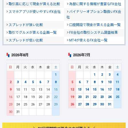
取引高に応じて現金が貰える比較
為替に関する情報が豊富なFX会社
スマホアプリが使いやすいFX会社
バイナリーオプション取扱いFX会
社
スプレッドが狭い比較
口座開設で現金が貰える企画一覧
取引でグルメが貰える企画一覧
FX会社の取引システム調査結果
スプレッドが低い比較
MT4が使えるFX会社一覧
2026年8月
2026年7月
日
月
火
水
木
金
土
日
月
火
水
木
金
土
1
1
2
3
4
2
3
4
5
6
7
8
5
6
7
8
9
10
11
9
10
11
12
13
14
15
12
13
14
15
16
17
18
16
17
18
19
20
21
22
19
20
21
22
23
24
25
23
24
25
26
27
28
29
26
27
28
29
30
31
30
31