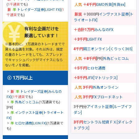
(
1千通貨
でも)
＋4千円
GMO外貨[外貨ex]
トレイダーズ証券[LIGHT FX]
(
1
＋3000円
インヴァスト証券[ト
千通貨
でも)
ライオートFX]
有利な企画だけを
＋合計1万円
みんなのFX
厳選しています！
＋3千円
LIGHT FX
※基本的に、1万通貨のトレードまでで
4千円
岡三オンライン[くりっく365]
貰える企画を対象。それ以外は、規定
の量のトレードをしても、スプレッド
＋8千円
[PR]
外為どっとコム
でキャッシュバックがマイナスになら
ないモノを掲載。
＋5千円
ヒロセ通商
1万円以上
＋5千円
JFX[マトリックス]
3千円
外為オンライン
トレイダーズ証券[みんなの
FX]
(
1千通貨
でも)
3千円
FXブロードネット
外為どっとコム
(1万通貨でも)
3千円分
アイネット証券[ループイフ
[PR]
ダン]
インヴァスト証券[トライオート
FX]
3千円
セントラル短資ＦＸ[ダイレク
ヒロセ通商[LION FX]
(1万通貨で
トプラス]
も)