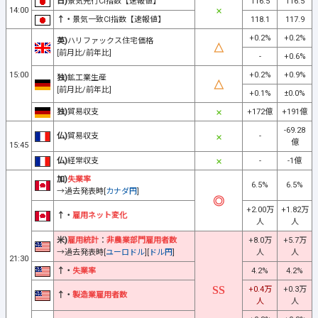
日)
景気先行CI指数【速報値】
116.5
116.5
14:00
↑・
景気一致CI指数【速報値】
118.1
117.9
+0.2%
+0.2%
英)
ハリファックス住宅価格
[前月比/前年比]
-
+0.6%
15:00
+0.2%
+0.9%
独)
鉱工業生産
[前月比/前年比]
+0.1%
±0.0%
独)
貿易収支
+172億
+191億
-69.28
仏)
貿易収支
-
億
15:45
仏)
経常収支
-
-1億
加)
失業率
6.5%
6.5%
→過去発表時[
カナダ円
]
+2.00万
+1.82万
↑・
雇用ネット変化
人
人
米)
雇用統計
：
非農業部門雇用者数
+8.0万
+5.7万
→過去発表時[
ユーロドル
][
ドル円
]
人
人
21:30
↑・
失業率
4.2%
4.2%
+0.4万
+0.3万
↑・
製造業雇用者数
人
人