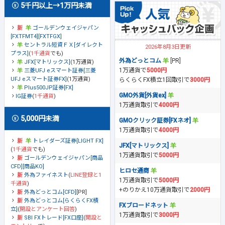
5千円以上→1万円未満
ゴールデンウェイジャパン
[FXTFMT4][FXTFGX]
セントラル短資ＦＸ[ダイレクト
2026年8月3日更新
プラス]
(
1千通貨
でも)
外為どっとコム
[PR]
JFX[マトリックス]
(1万通貨)
1万通貨で
5000円
三菱UFJ eスマート証券[三菱
UFJ eスマート証券FX]
(1万通貨)
らくらくFX積立1回取引で
3000円
Plus500JP証券[FX]
GMO外貨[外貨ex]
IG証券
(
1千通貨
)
1万通貨取引で
4000円
5,000円未満
GMOクリック証券[FXネオ]
1万通貨取引で
4000円
トレイダーズ証券[LIGHT FX]
JFX[マトリックス]
(
1千通貨
でも)
1万通貨取引で
5000円
ゴールデンウェイジャパン[商品
CFD][商品KO]
ヒロセ通商
外為ファイネスト
(
LINE登録と1
1万通貨取引で
5000円
千通貨
)
+のりかえ10万通貨取引で
2000円
外為どっとコム[CFD]
[PR]
外為どっとコム[らくらくFX積
FXブロードネット
立]
(
開設とアンケート回答
)
1万通貨取引で
3000円
SBI FXトレード[FX口座]
(
開設と