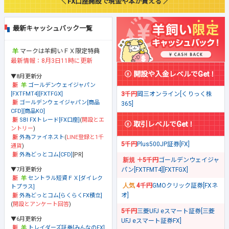
＼ FX口座開設で現金や本が貰える ／
最新キャッシュバック一覧
マークは羊飼いＦＸ限定特典
最新情報：8月3日11時に更新
開設や入金レベルでGet！
▼8月更新分
ゴールデンウェイジャパン
[FXTFMT4][FXTFGX]
3千円
岡三オンライン[くりっく株
ゴールデンウェイジャパン[商品
365]
CFD][商品KO]
SBI FXトレード[FX口座]
(
開設とエ
取引レベルでGet！
ントリー
)
外為ファイネスト
(
LINE登録と1千
5千円
Plus500JP証券[FX]
通貨
)
外為どっとコム[CFD]
[PR]
＋5千円
ゴールデンウェイジャ
▼7月更新分
パン[FXTFMT4][FXTFGX]
セントラル短資ＦＸ[ダイレク
4千円
GMOクリック証券[FXネ
トプラス]
オ]
外為どっとコム[らくらくFX積立]
(
開設とアンケート回答
)
5千円
三菱UFJ eスマート証券[三菱
▼6月更新分
UFJ eスマート証券FX]
トレイダーズ証券[みんなのFX]