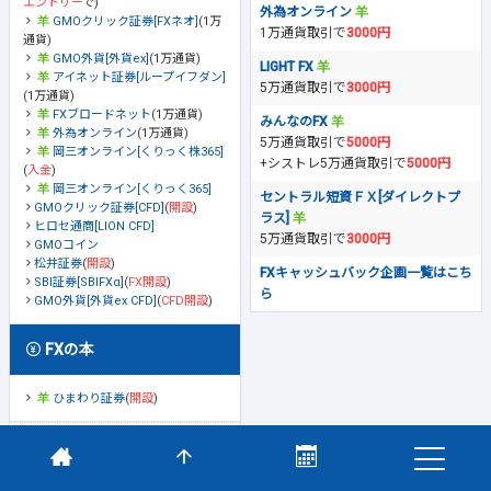
エントリー
で)
外為オンライン
GMOクリック証券[FXネオ]
(1万
1万通貨取引で
3000円
通貨)
GMO外貨[外貨ex]
(1万通貨)
LIGHT FX
アイネット証券[ループイフダン]
5万通貨取引で
3000円
(1万通貨)
FXブロードネット
(1万通貨)
みんなのFX
外為オンライン
(1万通貨)
5万通貨取引で
5000円
岡三オンライン[くりっく株365]
+シストレ5万通貨取引で
5000円
(
入金
)
岡三オンライン[くりっく365]
セントラル短資ＦＸ[ダイレクトプ
GMOクリック証券[CFD]
(
開設
)
ラス]
ヒロセ通商[LION CFD]
5万通貨取引で
3000円
GMOコイン
松井証券
(
開設
)
FXキャッシュバック企画一覧はこち
SBI証券[SBIFXα]
(
FX開設
)
ら
GMO外貨[外貨ex CFD]
(
CFD開設
)
FXの本
ひまわり証券
(
開設
)
FXキャッシュバックお得順
FX口座開設現金還元全リスト