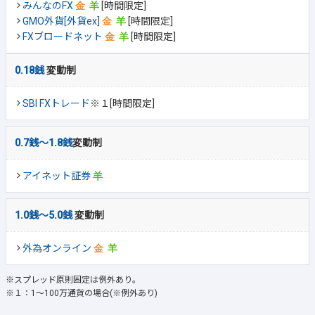
みんなのFX
[時間限定]
GMO外貨[外貨ex]
[時間限定]
FXブロードネット
[時間限定]
0.18銭
変動制
SBI FXトレード
※１[時間限定]
0.7銭～1.8銭
変動制
アイネット証券
1.0銭～5.0銭
変動制
外為オンライン
※スプレッド原則固定は例外あり。
※１：1～100万通貨の場合(※例外あり)