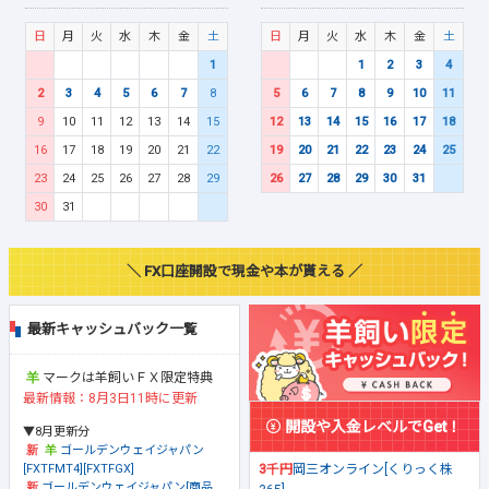
日
月
火
水
木
金
土
日
月
火
水
木
金
土
1
1
2
3
4
2
3
4
5
6
7
8
5
6
7
8
9
10
11
9
10
11
12
13
14
15
12
13
14
15
16
17
18
16
17
18
19
20
21
22
19
20
21
22
23
24
25
23
24
25
26
27
28
29
26
27
28
29
30
31
30
31
＼ FX口座開設で現金や本が貰える ／
最新キャッシュバック一覧
マークは羊飼いＦＸ限定特典
最新情報：8月3日11時に更新
開設や入金レベルでGet！
▼8月更新分
ゴールデンウェイジャパン
[FXTFMT4][FXTFGX]
3千円
岡三オンライン[くりっく株
ゴールデンウェイジャパン[商品