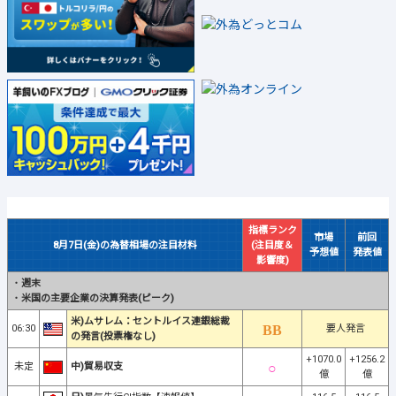
指標ランク
市場
前回
8月7日(金)の為替相場の注目材料
(注目度＆
予想値
発表値
影響度)
・
週末
・
米国の主要企業の決算発表(ピーク)
米)ムサレム：セントルイス連銀総裁
06:30
要人発言
の発言(投票権なし)
+1070.0
+1256.2
未定
中)貿易収支
億
億