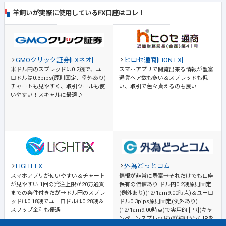
羊飼いが実際に使用しているFX口座はコレ！
GMOクリック証券[FXネオ]
ヒロセ通商[LION FX]
米ドル円のスプレッドは0.2銭で、ユー
スマホアプリで閲覧出来る情報が豊富
ロドルは0.3pips(原則固定、例外あり)
通貨ペア数も多い＆スプレッドも低
チャートも見やすく、取引ツールも使
い、取引で色々貰えるのも良い
いやすい！スキャルに最適♪
LIGHT FX
外為どっとコム
スマホアプリが使いやすい＆チャート
情報が非常に豊富→それだけでも口座
が見やすい
1回の発注上限が20万通貨
保有の価値あり
ドル円0.2銭原則固定
までの条件付きだが→ドル円のスプレ
(例外あり)(12/1am9:00時点)＆ユーロ
ッドは0.18銭でユーロドルは0.28銭＆
ドル0.3pips原則固定(例外あり)
スワップ金利も優遇
(12/1am9:00時点)で実用的 [PR](キャ
ンペーンスプレッド)(詳細は公式HPを