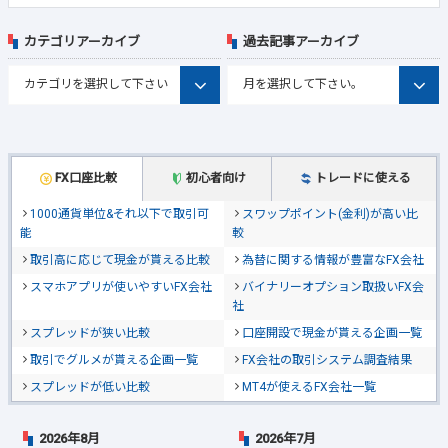
カテゴリアーカイブ
過去記事アーカイブ
FX口座比較
初心者向け
トレードに使える
1000通貨単位&それ以下で取引可
スワップポイント(金利)が高い比
能
較
取引高に応じて現金が貰える比較
為替に関する情報が豊富なFX会社
スマホアプリが使いやすいFX会社
バイナリーオプション取扱いFX会
社
スプレッドが狭い比較
口座開設で現金が貰える企画一覧
取引でグルメが貰える企画一覧
FX会社の取引システム調査結果
スプレッドが低い比較
MT4が使えるFX会社一覧
2026年8月
2026年7月