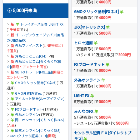
1万通貨取引で
4000円
5,000円未満
GMOクリック証券[FXネオ]
1万通貨取引で
4000円
トレイダーズ証券[LIGHT FX]
JFX[マトリックス]
(
1千通貨
でも)
1万通貨取引で
5000円
ゴールデンウェイジャパン[商品
CFD][商品KO]
ヒロセ通商
外為ファイネスト
(
LINE登録と1
1万通貨取引で
5000円
千通貨
)
+のりかえ10万通貨取引で
2000円
外為どっとコム[CFD]
[PR]
外為どっとコム[らくらくFX積
FXブロードネット
立]
(
開設とアンケート回答
)
1万通貨取引で
3000円
SBI FXトレード[FX口座]
(
開設と
エントリー
で)
外為オンライン
GMOクリック証券[FXネオ]
(1万
1万通貨取引で
3000円
通貨)
GMO外貨[外貨ex]
(1万通貨)
LIGHT FX
アイネット証券[ループイフダン]
5万通貨取引で
3000円
(1万通貨)
FXブロードネット
(1万通貨)
みんなのFX
外為オンライン
(1万通貨)
5万通貨取引で
5000円
岡三オンライン[くりっく株365]
+シストレ5万通貨取引で
5000円
(
入金
)
岡三オンライン[くりっく365]
セントラル短資ＦＸ[ダイレクトプ
GMOクリック証券[CFD]
(
開設
)
ラス]