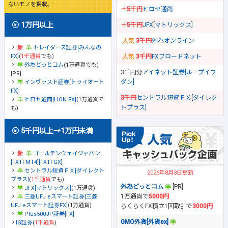
ないモノを掲載。
＋5千円
ヒロセ通商
1万円以上
＋5千円
JFX[マトリックス]
3千円
外為オンライン
トレイダーズ証券[みんなの
FX]
(
1千通貨
でも)
3千円
FXブロードネット
外為どっとコム
(1万通貨でも)
3千円分
アイネット証券[ループイフ
[PR]
ダン]
インヴァスト証券[トライオート
FX]
3千円
セントラル短資ＦＸ[ダイレク
ヒロセ通商[LION FX]
(1万通貨で
トプラス]
も)
5千円以上→1万円未満
ゴールデンウェイジャパン
[FXTFMT4][FXTFGX]
セントラル短資ＦＸ[ダイレクト
2026年8月3日更新
プラス]
(
1千通貨
でも)
外為どっとコム
[PR]
JFX[マトリックス]
(1万通貨)
1万通貨で
5000円
三菱UFJ eスマート証券[三菱
UFJ eスマート証券FX]
(1万通貨)
らくらくFX積立1回取引で
3000円
Plus500JP証券[FX]
GMO外貨[外貨ex]
IG証券
(
1千通貨
)