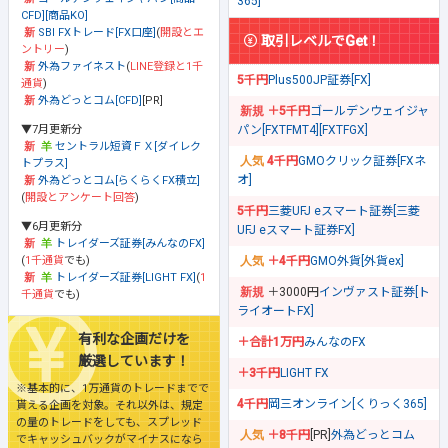
365]
CFD][商品KO]
SBI FXトレード[FX口座]
(
開設とエ
取引レベルでGet！
ントリー
)
外為ファイネスト
(
LINE登録と1千
5千円
Plus500JP証券[FX]
通貨
)
外為どっとコム[CFD]
[PR]
＋5千円
ゴールデンウェイジャ
▼7月更新分
パン[FXTFMT4][FXTFGX]
セントラル短資ＦＸ[ダイレク
4千円
GMOクリック証券[FXネ
トプラス]
オ]
外為どっとコム[らくらくFX積立]
(
開設とアンケート回答
)
5千円
三菱UFJ eスマート証券[三菱
▼6月更新分
UFJ eスマート証券FX]
トレイダーズ証券[みんなのFX]
(
1千通貨
でも)
＋4千円
GMO外貨[外貨ex]
トレイダーズ証券[LIGHT FX]
(
1
＋3000円
インヴァスト証券[ト
千通貨
でも)
ライオートFX]
有利な企画だけを
＋合計1万円
みんなのFX
厳選しています！
＋3千円
LIGHT FX
※基本的に、1万通貨のトレードまでで
4千円
岡三オンライン[くりっく365]
貰える企画を対象。それ以外は、規定
の量のトレードをしても、スプレッド
＋8千円
[PR]
外為どっとコム
でキャッシュバックがマイナスになら