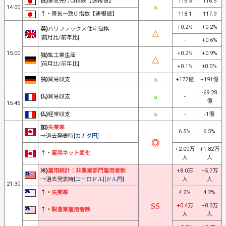
日)
景気先行CI指数【速報値】
116.5
116.5
14:00
↑・
景気一致CI指数【速報値】
118.1
117.9
+0.2%
+0.2%
英)
ハリファックス住宅価格
[前月比/前年比]
-
+0.6%
15:00
+0.2%
+0.9%
独)
鉱工業生産
[前月比/前年比]
+0.1%
±0.0%
独)
貿易収支
+172億
+191億
-69.28
仏)
貿易収支
-
億
15:45
仏)
経常収支
-
-1億
加)
失業率
6.5%
6.5%
→過去発表時[
カナダ円
]
+2.00万
+1.82万
↑・
雇用ネット変化
人
人
米)
雇用統計
：
非農業部門雇用者数
+8.0万
+5.7万
→過去発表時[
ユーロドル
][
ドル円
]
人
人
21:30
↑・
失業率
4.2%
4.2%
+0.4万
+0.3万
↑・
製造業雇用者数
人
人