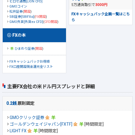
ヒロセ通商[LION CFD]
5万通貨取引で
3000円
GMOコイン
松井証券
(
開設
)
FXキャッシュバック企画一覧はこち
SBI証券[SBIFXα]
(
FX開設
)
ら
GMO外貨[外貨ex CFD]
(
CFD開設
)
FXの本
ひまわり証券
(
開設
)
FXキャッシュバックお得順
FX口座開設現金還元全リスト
主要FX会社の米ドル円スプレッドと詳細
0.2銭
原則固定
GMOクリック証券
ゴールデンウェイジャパン[FXTF]
[時間限定]
LIGHT FX
[時間限定]