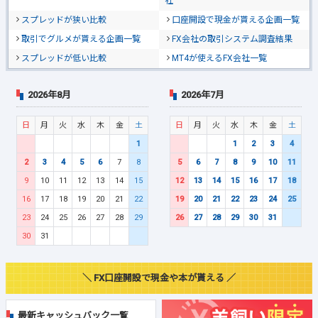
社
スプレッドが狭い比較
口座開設で現金が貰える企画一覧
取引でグルメが貰える企画一覧
FX会社の取引システム調査結果
スプレッドが低い比較
MT4が使えるFX会社一覧
2026年8月
2026年7月
日
月
火
水
木
金
土
日
月
火
水
木
金
土
1
1
2
3
4
2
3
4
5
6
7
8
5
6
7
8
9
10
11
9
10
11
12
13
14
15
12
13
14
15
16
17
18
16
17
18
19
20
21
22
19
20
21
22
23
24
25
23
24
25
26
27
28
29
26
27
28
29
30
31
30
31
＼ FX口座開設で現金や本が貰える ／
最新キャッシュバック一覧