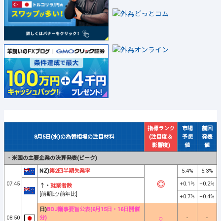
指標ランク
市場
前回
8月5日(水)の為替相場の注目材料
(注目度＆
予想
発表
影響度)
値
値
・
米国の主要企業の決算発表(ピーク)
NZ)
第2四半期失業率
5.4%
5.3%
07:45
+0.1%
+0.2%
↑・
就業者数
[前期比/前年比]
+0.7%
+0.4%
日)
BOJ議事要旨公表(6月15日・16日開催
08:50
分)
-
-