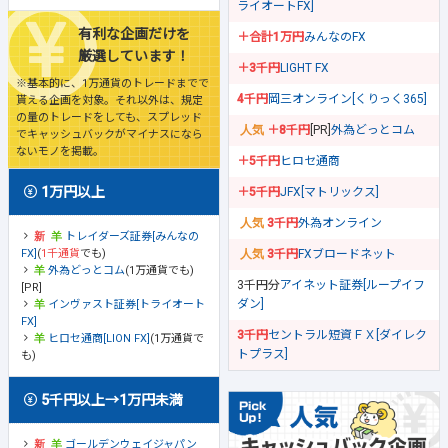
ライオートFX]
有利な企画だけを
＋合計1万円
みんなのFX
厳選しています！
＋3千円
LIGHT FX
※基本的に、1万通貨のトレードまでで
4千円
岡三オンライン[くりっく365]
貰える企画を対象。それ以外は、規定
の量のトレードをしても、スプレッド
＋8千円
[PR]
外為どっとコム
でキャッシュバックがマイナスになら
ないモノを掲載。
＋5千円
ヒロセ通商
1万円以上
＋5千円
JFX[マトリックス]
3千円
外為オンライン
トレイダーズ証券[みんなの
FX]
(
1千通貨
でも)
3千円
FXブロードネット
外為どっとコム
(1万通貨でも)
3千円分
アイネット証券[ループイフ
[PR]
ダン]
インヴァスト証券[トライオート
FX]
3千円
セントラル短資ＦＸ[ダイレク
ヒロセ通商[LION FX]
(1万通貨で
トプラス]
も)
5千円以上→1万円未満
ゴールデンウェイジャパン