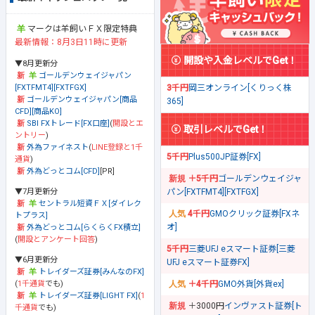
マークは羊飼いＦＸ限定特典
最新情報：8月3日11時に更新
開設や入金レベルでGet！
▼8月更新分
ゴールデンウェイジャパン
[FXTFMT4][FXTFGX]
3千円
岡三オンライン[くりっく株
ゴールデンウェイジャパン[商品
365]
CFD][商品KO]
SBI FXトレード[FX口座]
(
開設とエ
取引レベルでGet！
ントリー
)
外為ファイネスト
(
LINE登録と1千
5千円
Plus500JP証券[FX]
通貨
)
外為どっとコム[CFD]
[PR]
＋5千円
ゴールデンウェイジャ
▼7月更新分
パン[FXTFMT4][FXTFGX]
セントラル短資ＦＸ[ダイレク
4千円
GMOクリック証券[FXネ
トプラス]
オ]
外為どっとコム[らくらくFX積立]
(
開設とアンケート回答
)
5千円
三菱UFJ eスマート証券[三菱
▼6月更新分
UFJ eスマート証券FX]
トレイダーズ証券[みんなのFX]
(
1千通貨
でも)
＋4千円
GMO外貨[外貨ex]
トレイダーズ証券[LIGHT FX]
(
1
＋3000円
インヴァスト証券[ト
千通貨
でも)