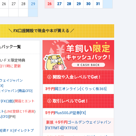
26
27
28
29
26
27
28
29
30
31
＼ FX口座開設で現金や本が貰える ／
ュバック一覧
いＦＸ限定特典
日11時に更新
開設や入金レベルでGet！
ウェイジャパン
X]
3千円
岡三オンライン[くりっく株365]
イジャパン[商品CFD]
取引レベルでGet！
[FX口座]
(
開設とエント
スト
(
LINE登録と1千通貨
)
5千円
Plus500JP証券[FX]
CFD]
[PR]
＋5千円
ゴールデンウェイジャパン
[FXTFMT4][FXTFGX]
短資ＦＸ[ダイレクトプ