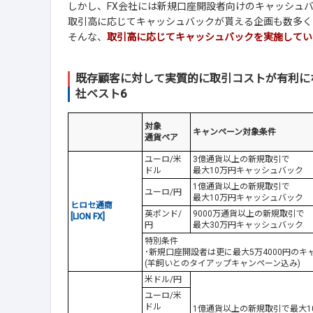
しかし、FX会社には新規口座開設者向けのキャッシュ
取引高に応じてキャッシュバックが貰える企画も数多く
そんな、
取引高に応じてキャッシュバックを実施してい
既存顧客に対して実質的に取引コストが有利に
社ベスト6
対象
キャンペーン対象条件
通貨ペア
ユーロ/米
3億通貨以上の新規取引で
ドル
最大10万円キャッシュバック
1億通貨以上の新規取引で
ユーロ/円
最大10万円キャッシュバック
ヒロセ通商
英ポンド/
9000万通貨以上の新規取引で
[LION FX]
円
最大30万円キャッシュバック
特別条件
･新規口座開設者は更に最大5万4000円のキ
(羊飼いとのタイアップキャンペーン込み)
米ドル/円
ユーロ/米
ドル
1億通貨以上の新規取引で最大1