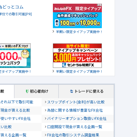
貨単位での取引可能[PR]
羊飼い限定タイアップ実施中！
定タイアップ実施中！
羊飼い限定タイアップ実施中！
比較
初心者向け
トレードに使える
位&それ以下で取引可能
スワップポイント(金利)が高い比較
て現金が貰える比較
為替に関する情報が豊富なFX会社
使いやすいFX会社
バイナリーオプション取扱いFX会社
狭い比較
口座開設で現金が貰える企画一覧
が貰える企画一覧
FX会社の取引システム調査結果