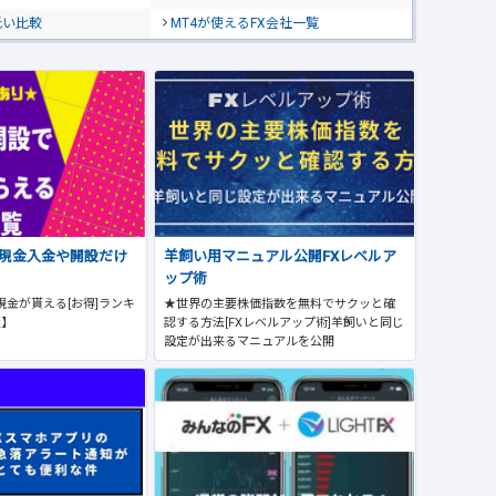
低い比較
MT4が使えるFX会社一覧
で現金入金や開設だけ
羊飼い用マニュアル公開FXレベルア
ップ術
現金が貰える[お得]ランキ
★世界の主要株価指数を無料でサクッと確
版】
認する方法[FXレベルアップ術]羊飼いと同じ
設定が出来るマニュアルを公開