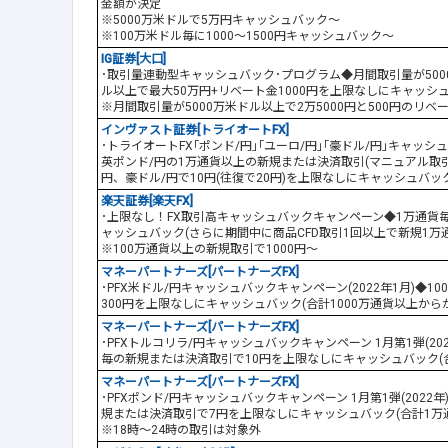
金額が決定
※5000万米ドルで5万円キャッシュバック～
※100万米ドル毎に1000～1500円キャッシュバック～
IG証券[大口]
･取引量連動型キャッシュバック･プログラム◆月間取引量が50
ル以上で最大50万円+リベート金1000円を上限なしにキャッシ
※月間取引量が5000万米ドル以上で2万5000円と500円のリベ
インヴァスト証券[トライオートFX]
･トライオートFX｢ポンド/円｣｢ユーロ/円｣｢豪ドル/円｣キャッ
英ポンド/円の1万通貨以上の新規または決済取引(マニュアル取引)
円、豪ドル/円で10円(往復で20円)を上限なしにキャッシュバッ
楽天証券[楽天FX]
･上限なし！FX取引高キャッシュバックキャンペーン◆1万通貨
ャッシュバック(さらに期間中に商品CFD取引1回以上で新規1万
※100万通貨以上の新規取引で1000円～
マネーパートナーズ[パートナーズFX]
･PFX米ドル/円キャッシュバックキャンペーン(2022年1月)◆
300円を上限なしにキャッシュバック(合計1000万通貨以上から
マネーパートナーズ[パートナーズFX]
･PFXトルコリラ/円キャッシュバックキャンペーン 1月第1弾(20
毎の新規または決済取引で10円を上限なしにキャッシュバック(
マネーパートナーズ[パートナーズFX]
･PFXポンド/円キャッシュバックキャンペーン 1月第1弾(2022
規または決済取引で7円を上限なしにキャッシュバック(合計1万
※18時～24時の取引は対象外