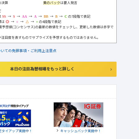
の決算
黄のバック
は要人発言
て
は
→
→
→
→
→
→
の7段階で表記
標は
→
→
→
の4段階で表記
市場予想値(コンセンサス)の最新の数値をチェックし、更新した数値は赤字で
や注目度を表すものでサプライズを予想するものではありません。
ついての免罪事項・ご利用上注意点
本日の注目為替相場をもっと詳しく
定タイアップ実施中！
キャッシュバック実施中！