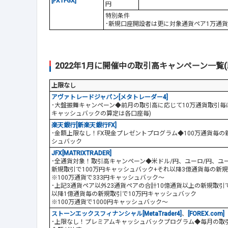
[FXTFGX]
円
特別条件
･新規口座開設者は更に対象通貨ペア1万通貨
2022年1月に開催中の取引高キャンペーン一覧(
上限なし
アヴァトレードジャパン[メタトレーダー4]
･大盤振舞キャンペーン◆前月の取引高に応じて10万通貨取引毎に
キャッシュバックの算定は各口座毎)
楽天銀行[新楽天銀行FX]
･金額上限なし！FX現金プレゼントプログラム◆100万通貨毎の
シュバック
JFX[MATRIXTRADER]
･全通貨対象！取引高キャンペーン◆米ドル/円、ユーロ/円、ユー
新規取引で100万円キャッシュバック+それ以降3億通貨毎の新
※100万通貨で333円キャッシュバック～
･上記3通貨ペア以外23通貨ペアの合計10億通貨以上の新規取引
以降1億通貨毎の新規取引で10万円キャッシュバック
※100万通貨で1000円キャッシュバック～
ストーンエックスフィナンシャル[MetaTrader4]
、
[FOREX.com]
･上限なし！プレミアムキャッシュバックプログラム◆毎月の取