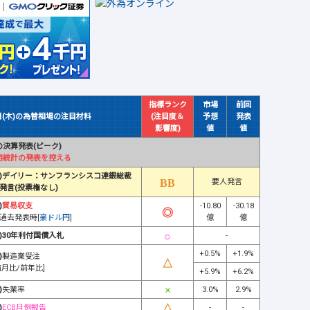
指標ランク
市場
前回
日(木)の為替相場の注目材料
(注目度＆
予想
発表
影響度)
値
値
決算発表(ピーク)
用統計の発表を控える
)デイリー：サンフランシスコ連銀総裁
要人発言
発言(投票権なし)
)
貿易収支
-10.80
-30.18
過去発表時[
豪ドル円
]
億
億
)30年利付国債入札
-
+0.5%
+1.9%
)
製造業受注
前月比/前年比]
+5.9%
+6.2%
)
失業率
3.0%
2.9%
)
ECB月例報告
-
-