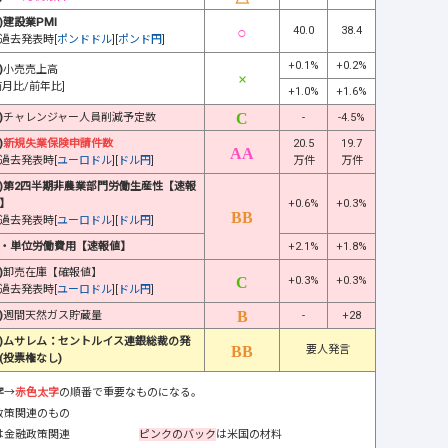
)建設業PMI
40.0
38.4
過去発表時[
ポンドドル
][
ポンド円
]
+0.1%
+0.2%
)
小売売上高
前月比/前年比]
+1.0%
+1.6%
)
チャレンジャー人員削減予定数
-
-4.5%
)
新規失業保険申請件数
20.5
19.7
過去発表時[
ユーロドル
][
ドル円
]
万件
万件
)第2四半期非農業部門労働生産性【速報
】
+0.6%
+0.3%
過去発表時[
ユーロドル
][
ドル円
]
・単位労働費用【速報値】
+2.1%
+1.8%
)
卸売在庫【確報値】
+0.3%
+0.3%
過去発表時[
ユーロドル
][
ドル円
]
)
週間天然ガス貯蔵量
-
+28
)ムサレム：セントルイス連銀総裁の発
要人発言
(投票権なし)
字
→
赤色太字
の順番で重要なものになる。
政策関連のもの
は金融政策関連
ピンクのバック
は米国の材料