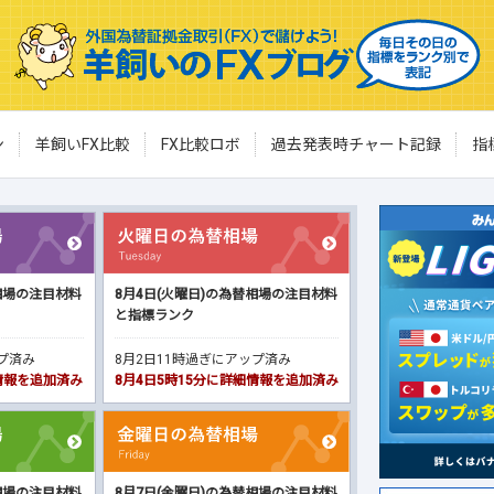
ン
羊飼いFX比較
FX比較ロボ
過去発表時チャート記録
指
相場の注目材料
8月4日(火曜日)の為替相場の注目材料
と指標ランク
ップ済み
8月2日11時過ぎにアップ済み
細情報を追加済み
8月4日5時15分に詳細情報を追加済み
相場の注目材料
8月7日(金曜日)の為替相場の注目材料