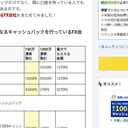
バックだけでなく、既に口座を持っている人でも
緑のバック
は企業
あるのです。
重要ランクについ
るFX会社
をまとめてみました！
※米国の経済指標
※その他の経済指
※15時～20時に
表記
なるキャッシュバックを行っているFX会
※ランクは重要度
当コンテンツに
100万
1000万
最大で
通貨
通貨
もらえる
取引
取引
金額
-
3000円
10万円
1000円
9000円
10万円
オススメ！
3300円
3万円
30万円
ャッシュバック
羊飼い限
0万円キャッシ