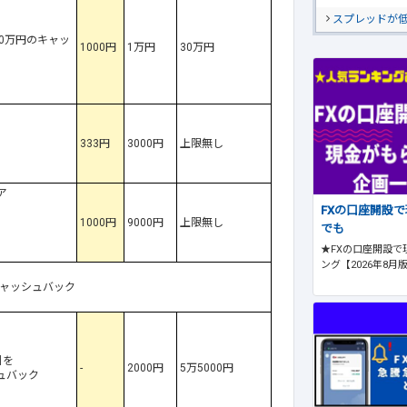
スプレッドが
0万円のキャッ
1000円
1万円
30万円
333円
3000円
上限無し
ア
FXの口座開設
1000円
9000円
上限無し
でも
★FXの口座開設で
ング【2026年8月
キャッシュバック
引を
-
2000円
5万5000円
ュバック