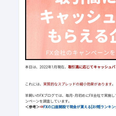
本日は、2022年1月現在、
取引高に応じてキャッシュバ
これには、
実質的なスプレッドの縮小効果があります
。
羊飼いのFXブログでは、毎月･月初めにFX会社で実施
ンペーンを調査しています。
＜参考＞
⇒
FXの口座開設で現金が貰える[お得]ランキン