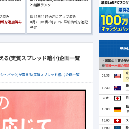
と指標ランク
ップ済み
8月2日11時過ぎにアップ済み
細情報を追加済み
8月7日の朝7時までに詳細情報を追記
予定
8月6
える(実質スプレッド縮小)企画一覧
・
米国の主要企業の
※
明日→米国の雇
米
ッシュバック]が貰える(実質スプレッド縮小)企画一覧
09:35
の
豪
10:30
→
未定
日
独
15:00
[
16:00
ス
17:00
欧