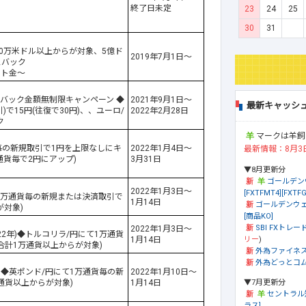
終了日未定
23
24
25
30
31
00万米ドル以上からが対象、5億ド
2019年7月1日～
ュバック
ート金～
シュバック金額無制限キャンペーン ◆
2021年9月1日～
最新キャッシ
で15円(往復で30円)、、ユーロ/
2022年2月28日
ク
マークは羊飼
毎の新規取引で1円を上限なしにキ
2022年1月4日～
最新情報：8月3
通貨毎で2円にアップ)
3月31日
▼8月更新分
ゴールデン
2022年1月3日～
[FXTFMT4][FXTFG
100万通貨毎の新規または決済取引で
1月14日
ゴールデンウェ
が対象)
[商品KO]
SBI FXトレード
2022年1月3日～
22年)◆トルコリラ/円にて1万通貨
リー
)
1月14日
合計1万通貨以上からが対象)
外為ファイネ
外為どっとコム[
年)◆英ポンド/円にて1万通貨毎の新
2022年1月10日～
▼7月更新分
通貨以上からが対象)
1月14日
セントラル
ラス]