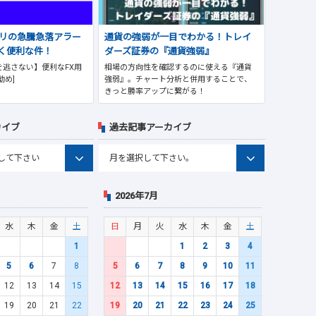
プリの急騰急落アラー
通貨の強弱が一目でわかる！トレイ
く便利な件！
ダーズ証券の『通貨強弱』
逃さない】便利なFX用
相場の方向性を確認するのに使える『通貨
勧め]
強弱』。チャート分析と併用することで、
きっと勝率アップに繋がる！
カイブ
過去記事アーカイブ
2026年7月
水
木
金
土
日
月
火
水
木
金
土
1
1
2
3
4
5
6
7
8
5
6
7
8
9
10
11
12
13
14
15
12
13
14
15
16
17
18
19
20
21
22
19
20
21
22
23
24
25