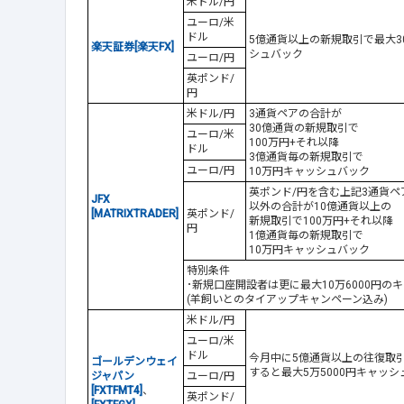
米ドル/円
ユーロ/米
ドル
5億通貨以上の新規取引で最大3
楽天証券[楽天FX]
シュバック
ユーロ/円
英ポンド/
円
米ドル/円
3通貨ペアの合計が
30億通貨の新規取引で
ユーロ/米
100万円+それ以降
ドル
3億通貨毎の新規取引で
ユーロ/円
10万円キャッシュバック
英ポンド/円を含む上記3通貨ペ
JFX
以外の合計が10億通貨以上の
[MATRIXTRADER]
英ポンド/
新規取引で100万円+それ以降
円
1億通貨毎の新規取引で
10万円キャッシュバック
特別条件
･新規口座開設者は更に最大10万6000円の
(羊飼いとのタイアップキャンペーン込み)
米ドル/円
ユーロ/米
ドル
今月中に5億通貨以上の往復取
ゴールデンウェイ
すると最大5万5000円キャッシ
ジャパン
ユーロ/円
[FXTFMT4]
、
英ポンド/