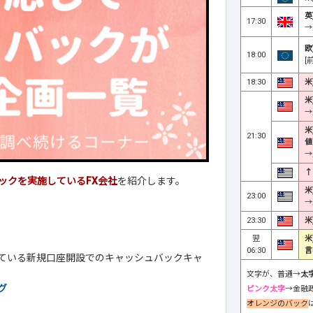
英
17:30
→
欧
18:00
[
18:30
米
米
→
米
21:30
値
→
↑
ックを実施しているFX会社
を紹介します。
米
23:00
→
23:30
米
翌
米
06:30
言
している新規口座開設でのキャッシュバックキャ
文字が、普通→
太
グ
ピンク太字
→金融
オレンジのバック