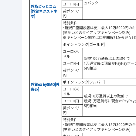
ュバック
ユーロ/円
外為どっとコム
英ポンド/
[外貨ネクストネ
円
オ]
特別条件
･新規口座開設者は更に最大10万8000円の
(羊飼いとのタイアップキャンペーン込み)
※キャンペーン期間は口座開設月から翌々月末まで
ポイントランク[ゴールド]
ユーロ/米
ドル
新規100万通貨以上の取引で
ユーロ/円
1万通貨毎に現金かPayPayボ
6円相当
英ポンド/
円
ポイントランク[シルバー]
外貨ex byGMO[外
ユーロ/米
貨ex]
ドル
新規10万通貨以上の取引で
ユーロ/円
新規1万通貨毎に現金かPayPa
5円相当
英ポンド/
円
特別条件
･新規口座開設者は更に最大15万3000円の
(羊飼いとのタイアップキャンペーン込み)