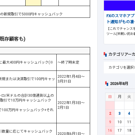
の新規取引で5000円キャッシュバック
FXのスマホア
ト通知がもの凄
【これでチャンスを
ツール[羊飼い的お
既存顧客も)
カテゴリアー
最大400円キャッシュバック(※
～終了時未定
2022年1月4日～
新規または決済取引で100円キャッ
3月31日
2026年8月
ロ/米ドルの合計30億通貨以上の
日
月
火
規取引で10万円キャッシュバック
2022年1月3日～
2月1日
で100万円キャッシュバック+それ
2
3
4
9
10
11
16
17
18
引数量に応じてキャッシュバック
2020年6月1日～