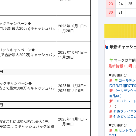
23
24
25
30
31
バックキャンペーン◆
2025年10月1日～
通貨で合計最大200万)キャッシュバッ
11月28日
最新キャッシ
ュバックキャンペーン◆
2025年10月1日～
通貨で合計最大200万)キャッシュバッ
11月28日
マークは羊飼
最新情報：8月3
円
▼8月更新分
ゴールデン
バックキャンペーン◆
[FXTFMT4][FXTFG
2025年11月3日～
応じて最大300万円キャッシュバッ
2026年1月10日
ゴールデンウェ
[商品KO]
SBI FXトレード
円
リー
)
外為ファイネ
外為どっとコム[
2025年11月1日～
1万通貨ごとにUSD/JPYは最大2円、
11月30日
▼7月更新分
出金差額によりキャッシュバック金額
セントラル
ラス]