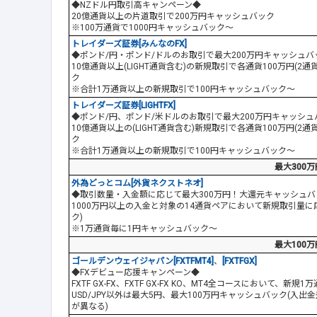
◆NZドル円取引高キャンペーン◆
20億通貨以上の片道取引で200万円キャッシュバック
※100万通貨で1000円キャッシュバック～
トレイダーズ証券[みんなのFX]
◆ポンド/円・ポンド/ドルのお取引で最大200万円キャッシュ
10億通貨以上(LIGHT通貨含む)の新規取引で各通貨100万円(2
ク
※合計1万通貨以上の新規取引で100円キャッシュバック～
トレイダーズ証券[LIGHTFX]
◆ポンド/円、ポンド/米ドルのお取引で最大200万円キャッシ
10億通貨以上の(LIGHT通貨含む)新規取引で各通貨100万円(2
ク
※合計1万通貨以上の新規取引で100円キャッシュバック～
最大300万
外為どっとコム[外貨ネクストネオ]
◆取引数量・入金額に応じて最大300万円！大還元キャッシュ
1000万円以上の入金と対象の14通貨ペアにおいて新規取引量に
ク)
※1万通貨毎に1円キャッシュバック～
最大100万
ゴールデンウェイジャパン[FXTFMT4]
、
[FXTFGX]
◆FXデビュー応援キャンペーン◆
FXTF GX-FX、FXTF GX-FX KO、MT4全コースにおいて、新規
USD/JPY以外は最大5円、最大100万円キャッシュバック(入
が異なる)