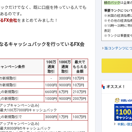
緑のバック
は企業
バックだけでなく、既に口座を持っている人でも
重要ランクについ
あるのです。
※米国の経済指標
るFX会社
をまとめてみました！
※その他の経済指
※15時～20時に
表記
※ランクは重要度
なるキャッシュバックを行っているFX会
当コンテンツに
100万
1000万
最大で
キャンペーン条件
通貨
通貨
もらえる
取引
取引
金額
の新規取引
-
3000円
10万円
の新規取引
1000円
9000円
10万円
オススメ！
上の新規取引
6600円
6万円
210万円
上の新規取引
1000円
9000円
200万円
アップキャンペーン込み)
最大100万7000円キャッシュバック
上の新規取引で
3000円
1万円
100万円
アップキャンペーン込み)
羊飼い限
最大8000円のキャッシュバック