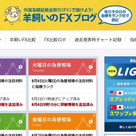
ン
羊飼いFX比較
FX比較ロボ
過去発表時チャート記録
指
相場の注目材料
8月4日(火曜日)の為替相場の注目材料
と指標ランク
ップ済み
8月2日11時過ぎにアップ済み
細情報を追加済み
8月4日5時15分に詳細情報を追加済み
相場の注目材料
8月7日(金曜日)の為替相場の注目材料