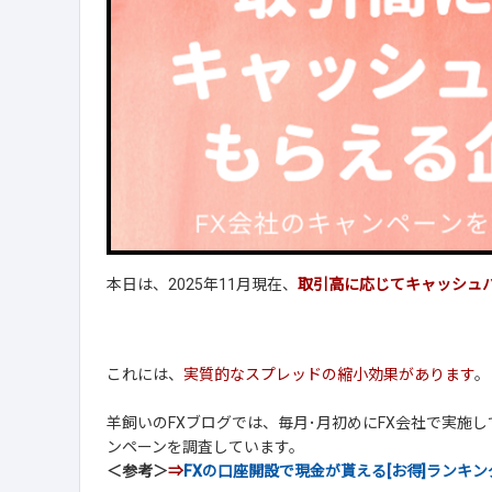
本日は、2025年11月現在、
取引高に応じてキャッシュバ
これには、
実質的なスプレッドの縮小効果があります
。
羊飼いのFXブログでは、毎月･月初めにFX会社で実施
ンペーンを調査しています。
＜参考＞
⇒
FXの口座開設で現金が貰える[お得]ランキン