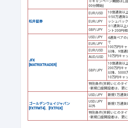
※キャンペーン期間は口座開
00分開始)
10億通貨以上
EUR/USD
※50万通貨
松井証券
EUR/JPY
ッシュバッ
※1通貨以上
GBP/JPY
ント200円相
USD/JPY
4通貨ペアの
で
EUR/JPY
100万円キ
EUR/USD
以降、9億通
10万円キャ
AUD/USD
JFX
10億通貨以
[MATRIXTRADER]
200万円キ
GBP/JPY
以降、500
10万円キャ
特別条件(羊飼いとのタイ
･新規口座開設者は、更に
USD/JPY
新規1万通貨
USD/JPY
ゴールデンウェイジャパン
新規1万通貨
以外
[FXTFMT4]
、
[FXTFGX]
特別条件(羊飼いとのタイ
･新規口座開設者は、更に