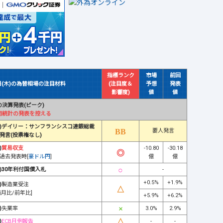
指標ランク
市場
前回
日(木)の為替相場の注目材料
(注目度＆
予想
発表
影響度)
値
値
決算発表(ピーク)
用統計の発表を控える
)デイリー：サンフランシスコ連銀総裁
要人発言
発言(投票権なし)
)
貿易収支
-10.80
-30.18
過去発表時[
豪ドル円
]
億
億
)30年利付国債入札
-
+0.5%
+1.9%
)
製造業受注
前月比/前年比]
+5.9%
+6.2%
)
失業率
3.0%
2.9%
)
ECB月例報告
-
-