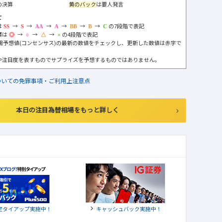
の決算
黄のバック
は要人発言
て
は
→
→
→
→
→
→
の7段階で表記
標は
→
→
→
の4段階で表記
市場予想値(コンセンサス)の最新の数値をチェックし、更新した数値は赤字で
や注目度を表すものでサプライズを予想するものではありません。
ついての免罪事項・ご利用上注意点
本日の注目為替相場をもっと詳しく
定タイアップ実施中！
キャッシュバック実施中！