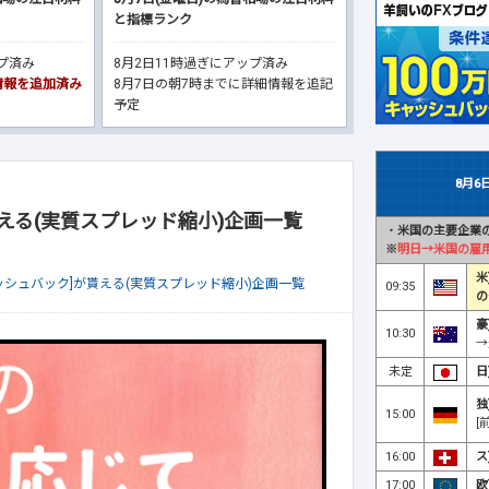
と指標ランク
ップ済み
8月2日11時過ぎにアップ済み
細情報を追加済み
8月7日の朝7時までに詳細情報を追記
予定
8月6
える(実質スプレッド縮小)企画一覧
・
米国の主要企業の
※
明日→米国の雇
米
ッシュバック]が貰える(実質スプレッド縮小)企画一覧
09:35
の
豪
10:30
→
未定
日
独
15:00
[
16:00
ス
17:00
欧