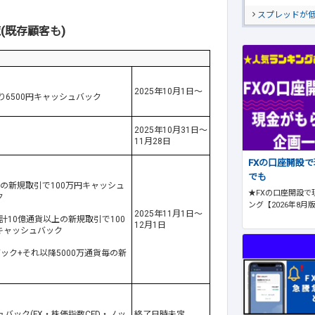
スプレッドが
(既存顧客も)
2025年10月1日～
り6500円キャッシュバック
2025年10月31日～
11月28日
FXの口座開設
でも
通貨以上の新規取引で100万円キャッシュ
★FXの口座開設で
ク
ング【2026年8月
2025年11月1日～
以外の合計10億通貨以上の新規取引で100
12月1日
キャッシュバック
バック+それ以降5000万通貨毎の新
バック(FX・株価指数CFD・ノッ
終了日時未定