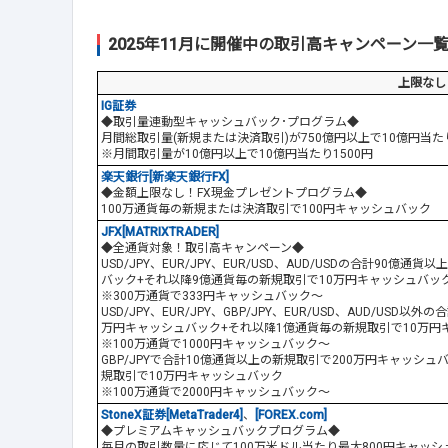
2025年11月に開催中の取引高キャンペーン一覧
上限なし
IG証券
◆取引量連動型キャッシュバック･プログラム◆
月間総取引量(新規または決済取引)が750億円以上で10億円当た
※月間取引量が10億円以上で10億円当たり1500円
楽天銀行[新楽天銀行FX]
◆金額上限なし！FX現金プレゼントプログラム◆
100万通貨毎の新規または決済取引で100円キャッシュバック
JFX[MATRIXTRADER]
◆全通貨対象！取引高キャンペーン◆
USD/JPY、EUR/JPY、EUR/USD、AUD/USDの合計90億
バック+それ以降9億通貨毎の新規取引で10万円キャッシュバッ
※300万通貨で333円キャッシュバック～
USD/JPY、EUR/JPY、GBP/JPY、EUR/USD、AUD/USD
万円キャッシュバック+それ以降1億通貨毎の新規取引で10万円
※100万通貨で1000円キャッシュバック～
GBP/JPYで合計10億通貨以上の新規取引で200万円キャッシュ
規取引で10万円キャッシュバック
※100万通貨で2000円キャッシュバック～
StoneX証券[MetaTrader4]
、
[FOREX.com]
◆プレミアムキャッシュバックプログラム◆
毎月の取引数量に応じて100万米ドル当たり最大800円キャッシュ