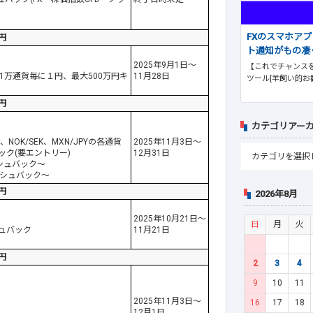
FXのスマホア
円
ト通知がもの凄
2025年9月1日～
【これでチャンスを
おいて1万通貨毎に１円、最大500万円キ
11月28日
ツール[羊飼い的お
円
カテゴリアー
NOK/SEK、MXN/JPYの各通貨
2025年11月3日～
ック(要エントリー)
12月31日
ッシュバック～
ャッシュバック～
円
2026年8月
2025年10月21日～
日
月
火
シュバック
11月21日
円
2
3
4
9
10
11
2025年11月3日～
16
17
18
12月1日