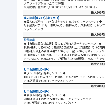
クアウトオプション全ての取引)
※月間取引量が$10,000,000で100万米ドル当たり200円～
最大500万
楽天証券[楽天FX]
/
[楽天MT4]
◆最大500万円！！FX取引キャッシュバックキャンペーン！◆
対象通貨ペア(11月：EUR/AUD、GBP/AUD、AUD/USD)に
ャッシュバック
最大400万
松井証券
◆【自動売買取引応援】最大400万円大還元キャンペーン！◆
EUR/GBP、USD/CADの各通貨5億通貨以上の新規取引で100万円、
50億通貨以上の新規取引で100万円、合計400万円キャッシュバ
※EUR/GBP、USD/CAD：1万通貨以上の新規取引で20円キャ
※NOK/SEK、MXN/JPY：10万通貨以上の新規取引で20円キ
最大210万
ヒロセ通商[LION FX]
◆ポンド円取引高キャンペーン◆
100万円以上の入金と10通貨以上の新規取引で210万円キャッ
※15万通貨で500円キャッシュバック～
最大200万
ヒロセ通商[LION FX]
◆豪ドル円取引高キャンペーン◆
20億通貨以上の片道取引で200万円キャッシュバック
※100万通貨で1000円キャッシュバック～