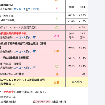
)建設業PMI
40.0
38.4
過去発表時[
ポンドドル
][
ポンド円
]
+0.1%
+0.2%
)
小売売上高
前月比/前年比]
+1.0%
+1.6%
)
チャレンジャー人員削減予定数
-
-4.5%
)
新規失業保険申請件数
20.5
19.7
過去発表時[
ユーロドル
][
ドル円
]
万件
万件
)第2四半期非農業部門労働生産性【速報
】
+0.6%
+0.3%
過去発表時[
ユーロドル
][
ドル円
]
・単位労働費用【速報値】
+2.1%
+1.8%
)
卸売在庫【確報値】
+0.3%
+0.3%
過去発表時[
ユーロドル
][
ドル円
]
)
週間天然ガス貯蔵量
-
+28
)ムサレム：セントルイス連銀総裁の発
要人発言
(投票権なし)
字
→
赤色太字
の順番で重要なものになる。
政策関連のもの
は金融政策関連
ピンクのバック
は米国の材料