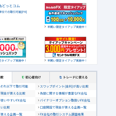
貨単位での取引可能[PR]
羊飼い限定タイアップ実施中！
定タイアップ実施中！
羊飼い限定タイアップ実施中！
比較
初心者向け
トレードに使える
位&それ以下で取引可能
スワップポイント(金利)が高い比較
て現金が貰える比較
為替に関する情報が豊富なFX会社
使いやすいFX会社
バイナリーオプション取扱いFX会社
狭い比較
口座開設で現金が貰える企画一覧
が貰える企画一覧
FX会社の取引システム調査結果