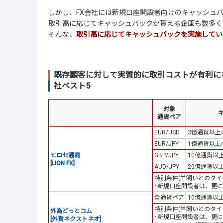
しかし、FX会社には新規口座開設者向けのキャッシュ
取引高に応じてキャッシュバックが貰える企画も数多く
そんな、
取引高に応じてキャッシュバックを実施してい
既存顧客に対して実質的に取引コストが有利に
社ベスト5
対象
通貨ペア
EUR/USD
3億通貨以上
EUR/JPY
1億通貨以上
ヒロセ通商
GBP/JPY
10億通貨以
[LION FX]
AUD/JPY
20億通貨以
特別条件(羊飼いとのタイ
･新規口座開設者は、更に
全通貨ペア
10億通貨以
特別条件(羊飼いとのタイ
外為どっとコム
･新規口座開設者は、更に
[外貨ネクストネオ]