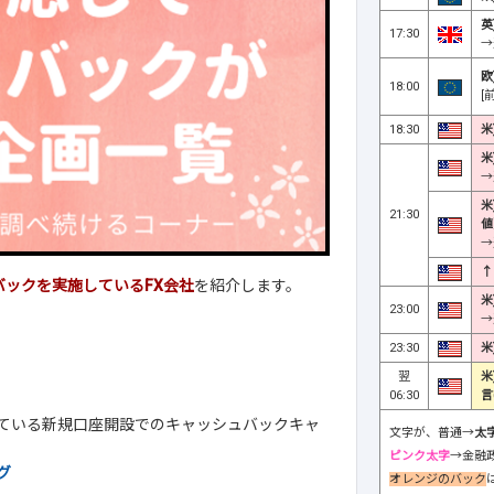
英
17:30
→
欧
18:00
[
18:30
米
米
→
米
21:30
値
→
↑
ックを実施しているFX会社
を紹介します。
米
23:00
→
23:30
米
翌
米
06:30
言
している新規口座開設でのキャッシュバックキャ
文字が、普通→
太
ピンク太字
→金融
グ
オレンジのバック