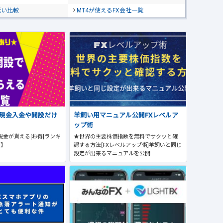
低い比較
MT4が使えるFX会社一覧
で現金入金や開設だけ
羊飼い用マニュアル公開FXレベルア
ップ術
現金が貰える[お得]ランキ
★世界の主要株価指数を無料でサクッと確
版】
認する方法[FXレベルアップ術]羊飼いと同じ
設定が出来るマニュアルを公開