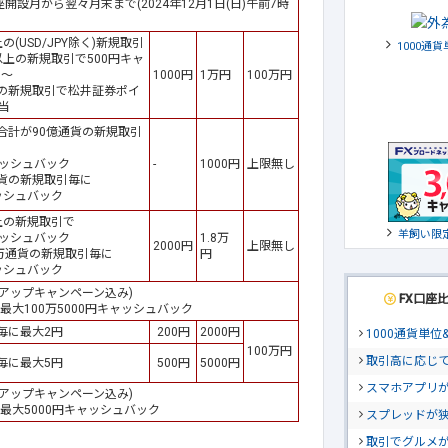
設月から翌々月末まで(2024年12月1日(日)午前7時
の(USD/JPY除く)新規取引
1000通
以上の新規取引で500円キャ
ク～
1000円
1万円
100万円
の新規取引で松井証券ポイ
当
合計が90億通貨の新規取引
ャッシュバック
-
1000円
上限無し
貨の新規取引毎に
ッシュバック
上の新規取引で
羊飼い限
ャッシュバック
1.8万
2000円
上限無し
0万通貨の新規取引毎に
円
ッシュバック
アップキャンペーン込み)
FX口座
最大100万5000円キャッシュバック
毎に最大2円
200円
2000円
1000通貨単
100万円
取引高に応じ
毎に最大5円
500円
5000円
スマホアプリが
アップキャンペーン込み)
最大5000円キャッシュバック
スプレッドが
取引でグルメ