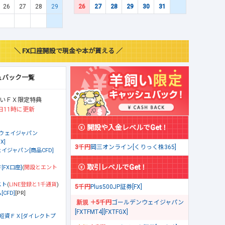
26
27
28
29
26
27
28
29
30
31
＼ FX口座開設で現金や本が貰える ／
ュバック一覧
いＦＸ限定特典
日11時に更新
開設や入金レベルでGet！
ウェイジャパン
X]
3千円
岡三オンライン[くりっく株365]
イジャパン[商品CFD]
取引レベルでGet！
[FX口座]
(
開設とエント
スト
(
LINE登録と1千通貨
)
5千円
Plus500JP証券[FX]
CFD]
[PR]
＋5千円
ゴールデンウェイジャパン
[FXTFMT4][FXTFGX]
短資ＦＸ[ダイレクトプ