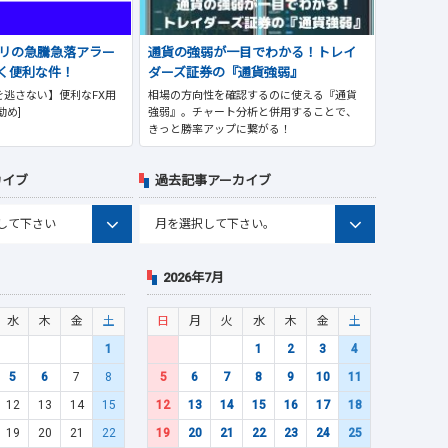
プリの急騰急落アラー
通貨の強弱が一目でわかる！トレイ
く便利な件！
ダーズ証券の『通貨強弱』
逃さない】便利なFX用
相場の方向性を確認するのに使える『通貨
勧め]
強弱』。チャート分析と併用することで、
きっと勝率アップに繋がる！
カイブ
過去記事アーカイブ
2026年7月
水
木
金
土
日
月
火
水
木
金
土
1
1
2
3
4
5
6
7
8
5
6
7
8
9
10
11
12
13
14
15
12
13
14
15
16
17
18
19
20
21
22
19
20
21
22
23
24
25