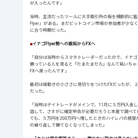
が入ったんです」
当時、主流だったツールに大手取引所の板を横断的に監
Flyer」がある。まだビットコイン市場の参加者が少
に合う時期だった。
■
イナゴFlyer勢への嫉妬からFXへ
「自分は当時からスマホトレーダーだったので、イナゴ
勝っている人を見ると『たまたまだろ』なんて妬いちゃ
FXへ戻ったんです」
最初は値動きの小ささに見切りをつけたFXだったが、２
だった。
「当時はデイトレードがメインで、11月に５万円入金し
話して、さすがに確定申告が必要だろうと本屋で調べて
ても、５万円を200万円へ増したときのハイレバの感
の繰り返しで勝てなくなってしまった」