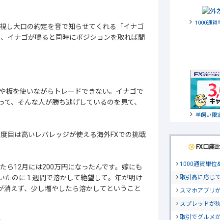
1000通
視し大口の約定を音で知らせてくれる「イナゴ
なく、イナゴが鳴ると同時にポジションを取れば間
や板を使いながらトレードできない。イナゴで
って、そんな人が勝ち逃げしているのを見て、
羊飼い限
度目は高いレバレッジが使える海外FXでの挑戦
FX口座
1000通貨単
たら12月には200万円になったんです。嫁にも
取引高に応じ
いたのに１週間で溶かして絶望して。年が明け
覚が消えず、少し増やしたら溶かしてということ
スマホアプリが
スプレッドが
取引でグルメ