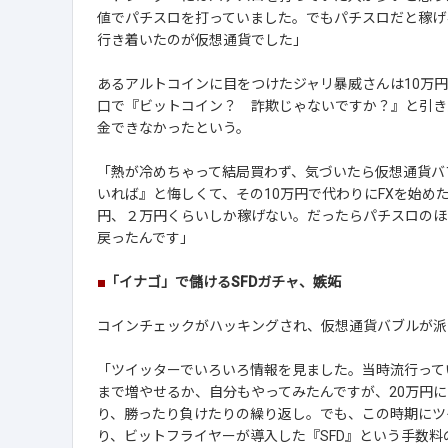
値でパチスロを打っていました。でもパチスロだと稼げ
行き着いたのが仮想通貨でした」
あるアルトコインに目をつけたジャリ暴威さんは10万
口で『ビットコイン？ 詐欺じゃないですか？』と引き
金できなかったという。
「熱が冷めちゃって結局買わず、気づいたら仮想通貨バ
いれば』と悔しくて、その10万円で代わりにFXを始め
円、２万円くらいしか稼げない。だったらパチスロのほ
戻ったんです」
■
「イナゴ」で儲けるSFDガチャ、嫉妬
コインチェックがハッキングされ、仮想通貨バブルが派手
「ツイッターでいろいろ情報を見ました。当時流行って
まで増やせるか、自分もやってみたんですが、20万円
り、勝ったり負けたりの繰り返し。でも、この時期にツイ
り、ビットフライヤーが導入した『SFD』という手数