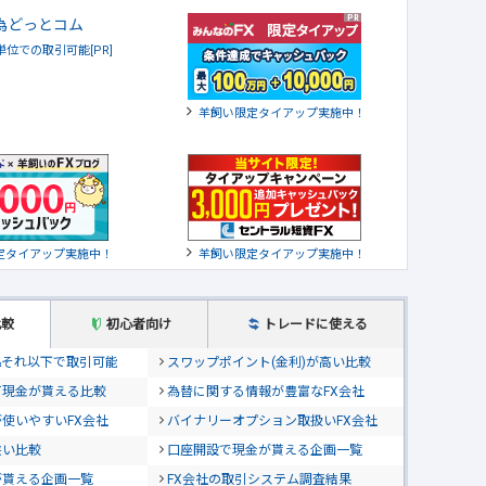
貨単位での取引可能[PR]
羊飼い限定タイアップ実施中！
定タイアップ実施中！
羊飼い限定タイアップ実施中！
比較
初心者向け
トレードに使える
位&それ以下で取引可能
スワップポイント(金利)が高い比較
て現金が貰える比較
為替に関する情報が豊富なFX会社
使いやすいFX会社
バイナリーオプション取扱いFX会社
狭い比較
口座開設で現金が貰える企画一覧
が貰える企画一覧
FX会社の取引システム調査結果