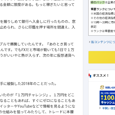
緑のバック
は企業
る金額に限度がある。もっと稼ぎたいと思って
重要ランクについ
※米国の経済指標
※その他の経済指
円を握りしめて銀行へ入金しに行ったものの、窓
※15時～20時に
表記
止められ、さらに印鑑を押す場所を間違え、入
※ランクは重要度
当コンテンツに
ブルで爆騰していたんです。『あのとき買って
たんです。でもFXだと市場が動いても1日で１万
うがいいやと熱が入らず、次の年に仮想通貨へ
オススメ！
に破裂した2018年のことだった。
いたのが『１万円チャレンジ』。１万円をどこ
になることもあれば、すぐにゼロになることもあ
ッターやYouTubeなどで情報を見るようにな
羊飼い限
料の仕組みを狙ってみたりして、トレードに本腰