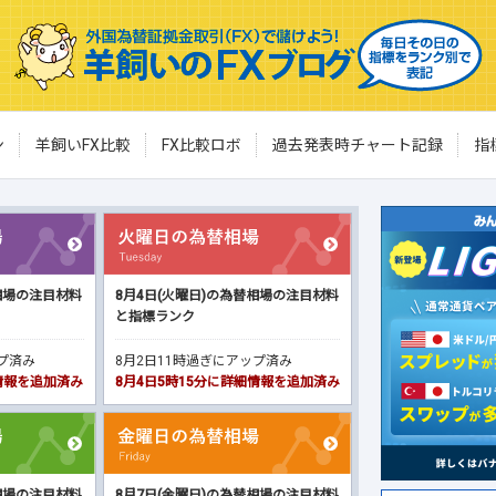
ン
羊飼いFX比較
FX比較ロボ
過去発表時チャート記録
指
相場の注目材料
8月4日(火曜日)の為替相場の注目材料
と指標ランク
ップ済み
8月2日11時過ぎにアップ済み
細情報を追加済み
8月4日5時15分に詳細情報を追加済み
相場の注目材料
8月7日(金曜日)の為替相場の注目材料