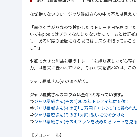
■
「あとは資金管理さえ......」勝てない理由は見えてい
なぜ勝てないのか、ジャリ暴威さんの中で答えは見えていたの
「面倒くさがりなので検証したりトレード日記をつけた
いてもpipsではプラスなんじゃないかって。あとは証
も、ある程度の金額になるまではリスクを取っていこう
した」
少額で大きな利益を狙うトレードを繰り返しながら現在
力」は着実に養われていた。それが実を結ぶのは、この
ジャリ暴威さん(その3)へ続く。
ジャリ暴威さんのコラムは全4回となっています。
⇒
ジャリ暴威さん(その1)2022年トレアイ年間５位！
⇒
ジャリ暴威さん(その2)｢１万円チャレンジ｣で養われ
⇒
ジャリ暴威さん(その3)｢天底｣狙いに命をかけた
⇒
ジャリ暴威さん(その4)プランを決めたらレートを見
【プロフィール】