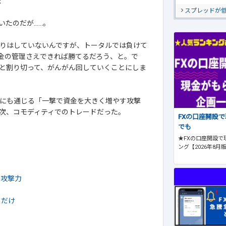
た
スプレッドが
だが......。
りはしていないんですが、トータルでは負けて
拠金の管理さえできれば勝てるだろう、と。で
と割り切って、がんがん回していくことにしま
にも通じる「一撃で資金を大きく増やす攻撃
次、コモディティでのトレードだった。
FXの口座開設
でも
★FXの口座開設で
ング【2026年8月
た攻撃力
るだけ