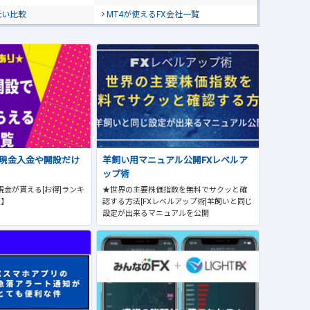
低い比較
MT4が使えるFX会社一覧
で現金入金や開設だけ
羊飼い用マニュアル公開FXレベルア
ップ術
現金が貰える[お得]ランキ
★世界の主要株価指数を無料でサクッと確
版】
認する方法[FXレベルアップ術]羊飼いと同じ
設定が出来るマニュアルを公開