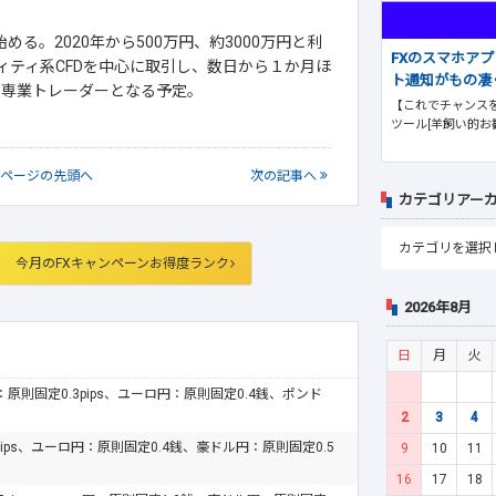
める。2020年から500万円、約3000万円と利
FXのスマホア
ィティ系CFDを中心に取引し、数日から１か月ほ
ト通知がもの凄
、専業トレーダーとなる予定。
【これでチャンスを
ツール[羊飼い的お
ページの
先頭へ
次
の記事
へ
カテゴリアー
今月のFXキャンペーンお得度ランク
2026年8月
日
月
火
ドル：原則固定0.3pips、ユーロ円：原則固定0.4銭、ポンド
2
3
4
pips、ユーロ円：原則固定0.4銭、豪ドル円：原則固定0.5
9
10
11
16
17
18