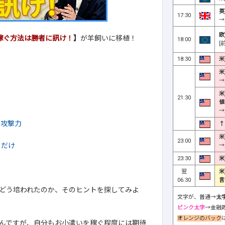
英
17:30
→
欧
で稼ぐ方法は勝者に訊け！
】
が羊飼いに移植！
18:00
[
18:30
米
米
→
米
21:30
値
→
た攻撃力
↑
米
23:00
るだけ
→
23:30
米
翌
米
06:30
言
どう培われたのか、そのヒントを探してみよ
文字が、普通→
太
ピンク太字
→金融
オレンジのバック
んですが、自分もお小遣いを稼ぐ程度には期待