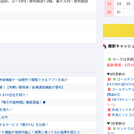
.5pips、ユーロ円：原則固定1.0銭、豪ドル円：原則固定
23
24
25
30
31
最新キャッシ
マークは羊飼
最新情報：8月3
▼8月更新分
ゴールデン
市場情報が一目瞭然で閲覧できるアプリを紹介
[FXTFMT4][FXTFG
公開！【羊飼い御用達！各種通知機能が便利】
ゴールデンウェ
[商品KO]
使えるFX会社を紹介！
SBI FXトレード
会社『取引可能時間』徹底調査！◆
リー
)
外為ファイネ
トを導入！
外為どっとコム[
える件
▼7月更新分
きるサービス『積立FX』を比較！
セントラル
のチャート機能が使用可能に！実際に使ってみた結果を紹介♪
ラス]