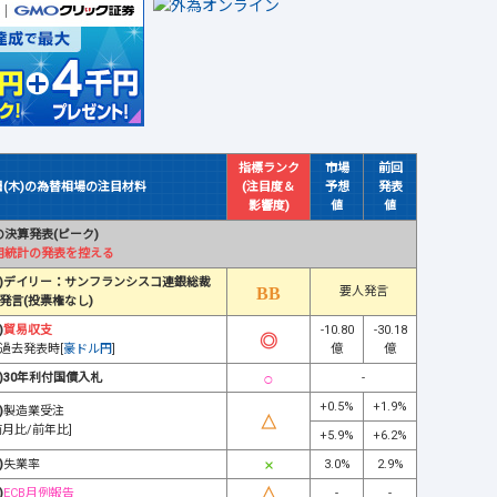
指標ランク
市場
前回
日(木)の為替相場の注目材料
(注目度＆
予想
発表
影響度)
値
値
決算発表(ピーク)
用統計の発表を控える
)デイリー：サンフランシスコ連銀総裁
要人発言
発言(投票権なし)
)
貿易収支
-10.80
-30.18
過去発表時[
豪ドル円
]
億
億
)30年利付国債入札
-
+0.5%
+1.9%
)
製造業受注
前月比/前年比]
+5.9%
+6.2%
)
失業率
3.0%
2.9%
)
ECB月例報告
-
-