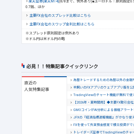
楽天証券[楽天MT4]
(8/8まで、例外あり)■ユーロドル：原則固定0
0.7銭、ほか
主要FX会社のスプレッド比較はこちら
主要FX会社のスワップ金利比較はこちら
※スプレッド原則固定は例外あり
※ドル円は米ドル円の略
必見！！特集記事クイックリンク
為替トレードするための為替以外の金融
直近の
羊飼いのFXアプリのウェブアプリ版を
人気特集記事
TradingViewのチャート機能が無料で
【2026年・夏時間用】◆主要FX取引
GMOコインがAI分析による価格アラー
JFXの『経済指標速報機能』がかなり使
FXを使って外貨預金感覚で積立投資がで
トレイダーズ証券でTradingView