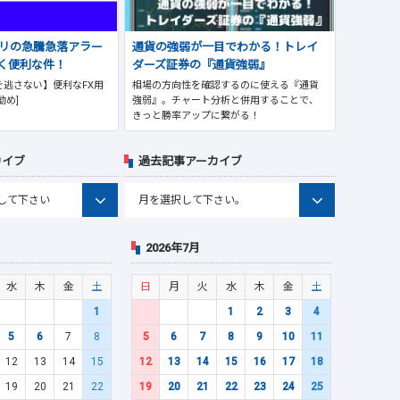
プリの急騰急落アラー
通貨の強弱が一目でわかる！トレイ
く便利な件！
ダーズ証券の『通貨強弱』
逃さない】便利なFX用
相場の方向性を確認するのに使える『通貨
勧め]
強弱』。チャート分析と併用することで、
きっと勝率アップに繋がる！
カイブ
過去記事アーカイブ
2026年7月
水
木
金
土
日
月
火
水
木
金
土
1
1
2
3
4
5
6
7
8
5
6
7
8
9
10
11
12
13
14
15
12
13
14
15
16
17
18
19
20
21
22
19
20
21
22
23
24
25