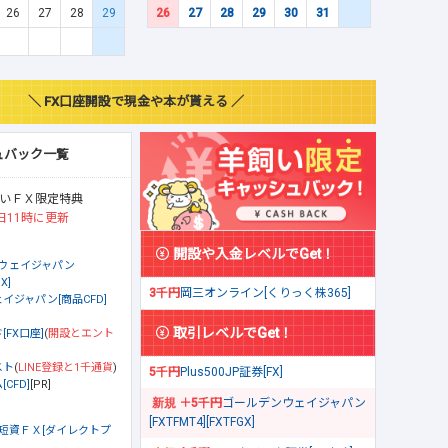
26
27
28
29
26
27
28
29
30
31
＼ FX口座開設で現金や本が貰える ／
ュバック一覧
いＦＸ限定特典
日11時に更新
開設や入金レベルでGet！
ウェイジャパン
X]
3千円
岡三オンライン[くりっく株365]
イジャパン[商品CFD]
取引レベルでGet！
[FX口座]
(
開設とエント
スト
(
LINE登録と1千通貨
)
5千円
Plus500JP証券[FX]
CFD]
[PR]
＋5千円
ゴールデンウェイジャパン
[FXTFMT4][FXTFGX]
短資ＦＸ[ダイレクトプ