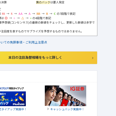
の決算
黄のバック
は要人発言
て
は
→
→
→
→
→
→
の7段階で表記
標は
→
→
→
の4段階で表記
市場予想値(コンセンサス)の最新の数値をチェックし、更新した数値は赤字で
や注目度を表すものでサプライズを予想するものではありません。
ついての免罪事項・ご利用上注意点
本日の注目為替相場をもっと詳しく
定タイアップ実施中！
キャッシュバック実施中！