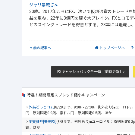
ジャリ暴威さん
30歳。2017年ころにFX、次いで仮想通貨のトレードを始
益を重ね、22年に3億円を稼ぐ大ブレイク。FXとコモデ
どのスイングトレードを得意とする。23年には退職し
前
の記事
へ
トップ
ページへ
FXキャッシュバック全一覧【随時更新】
特選！期間限定スプレッド縮小キャンペーン
外為どっとコム
(8/29まで、9:00～27:00、例外あり)■ユーロ
円：原則固定0.9銭、豪ドル円：原則固定0.5銭、ほか
楽天証券[楽天FX]
(8/8まで、例外あり)■ユーロドル：原則固定0.3
銭、ほか