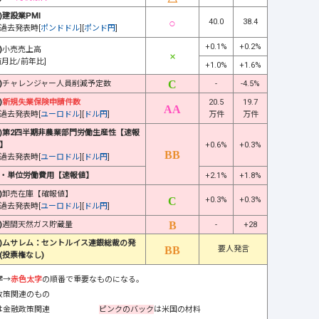
)建設業PMI
40.0
38.4
過去発表時[
ポンドドル
][
ポンド円
]
+0.1%
+0.2%
)
小売売上高
前月比/前年比]
+1.0%
+1.6%
)
チャレンジャー人員削減予定数
-
-4.5%
)
新規失業保険申請件数
20.5
19.7
過去発表時[
ユーロドル
][
ドル円
]
万件
万件
)第2四半期非農業部門労働生産性【速報
】
+0.6%
+0.3%
過去発表時[
ユーロドル
][
ドル円
]
・単位労働費用【速報値】
+2.1%
+1.8%
)
卸売在庫【確報値】
+0.3%
+0.3%
過去発表時[
ユーロドル
][
ドル円
]
)
週間天然ガス貯蔵量
-
+28
)ムサレム：セントルイス連銀総裁の発
要人発言
(投票権なし)
字
→
赤色太字
の順番で重要なものになる。
政策関連のもの
は金融政策関連
ピンクのバック
は米国の材料