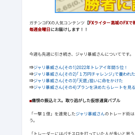
ガチンコFXの人気コンテンツ
【
FXライター高城のFX
毎週金曜日
にお届けします！！
今週も先週に引き続き、ジャリ暴威さんについてです。
⇒
ジャリ暴威さん(その1)2022年トレアイ年間５位！
⇒
ジャリ暴威さん(その2)｢１万円チャレンジ｣で養われ
⇒
ジャリ暴威さん(その3)｢天底｣狙いに命をかけた
⇒
ジャリ暴威さん(その4)プランを決めたらレートを見
■
痛恨の振込ミス。取り逃がした仮想通貨バブル
「一撃１億」を連発した
ジャリ暴威さん
のトレード術は
う。
「トレーダーにはパチスロを打っていた人が多いと思う