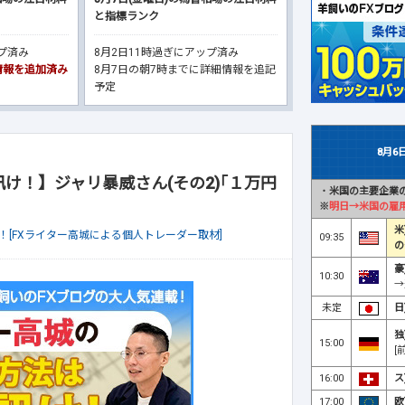
と指標ランク
ップ済み
8月2日11時過ぎにアップ済み
細情報を追加済み
8月7日の朝7時までに詳細情報を追記
予定
8月6
け！】ジャリ暴威さん(その2)｢１万円
・
米国の主要企業の
※
明日→米国の雇
米
！[FXライター高城による個人トレーダー取材]
09:35
の
豪
10:30
→
未定
日
独
15:00
[
16:00
ス
17:00
欧