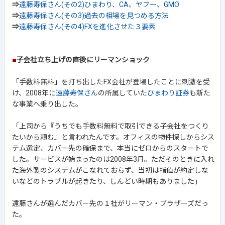
⇒
遠藤寿保さん(その2)ひまわり、CA、ヤフー、GMO
⇒
遠藤寿保さん(その3)過去の相場を見つめる方法
⇒
遠藤寿保さん(その4)FXを進化させた３要素
■
子会社立ち上げの直後にリーマンショック
「手数料無料」を打ち出したFX会社が登場したことに刺激を受
け、2008年に
遠藤寿保さん
の所属していた
ひまわり証券
も新た
な事業へ乗り出した。
「上司から『うちでも手数料無料で取引できる子会社をつくり
たいから頼む』と言われたんです。オフィスの物件探しからシス
テム選定、カバー先の確保まで、本当にゼロからのスタートで
した。サービスが始まったのは2008年3月。ただそのときに入れ
た海外製のシステムがこなれておらず、当初は指値が約定しな
いなどのトラブルが起きたり、しんどい時期もありました」
遠藤さんが選んだカバー先の１社がリーマン・ブラザーズだっ
た。