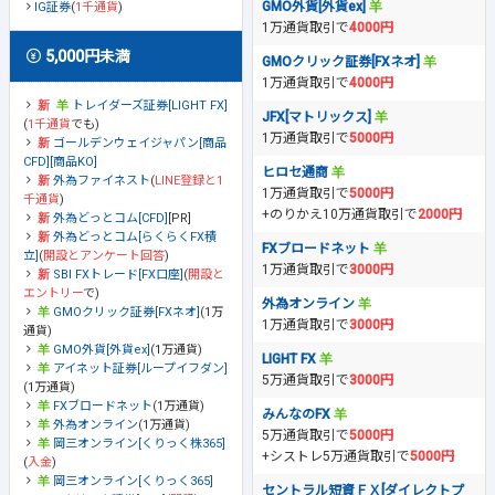
GMO外貨[外貨ex]
IG証券
(
1千通貨
)
1万通貨取引で
4000円
5,000円未満
GMOクリック証券[FXネオ]
1万通貨取引で
4000円
トレイダーズ証券[LIGHT FX]
JFX[マトリックス]
(
1千通貨
でも)
1万通貨取引で
5000円
ゴールデンウェイジャパン[商品
CFD][商品KO]
ヒロセ通商
外為ファイネスト
(
LINE登録と1
1万通貨取引で
5000円
千通貨
)
+のりかえ10万通貨取引で
2000円
外為どっとコム[CFD]
[PR]
外為どっとコム[らくらくFX積
FXブロードネット
立]
(
開設とアンケート回答
)
1万通貨取引で
3000円
SBI FXトレード[FX口座]
(
開設と
エントリー
で)
外為オンライン
GMOクリック証券[FXネオ]
(1万
1万通貨取引で
3000円
通貨)
GMO外貨[外貨ex]
(1万通貨)
LIGHT FX
アイネット証券[ループイフダン]
5万通貨取引で
3000円
(1万通貨)
FXブロードネット
(1万通貨)
みんなのFX
外為オンライン
(1万通貨)
5万通貨取引で
5000円
岡三オンライン[くりっく株365]
+シストレ5万通貨取引で
5000円
(
入金
)
岡三オンライン[くりっく365]
セントラル短資ＦＸ[ダイレクトプ