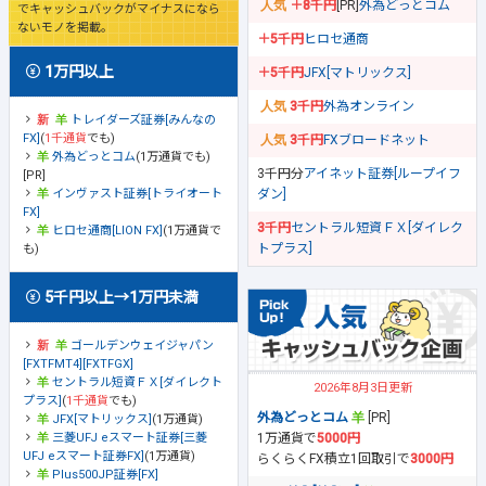
＋8千円
[PR]
外為どっとコム
でキャッシュバックがマイナスになら
ないモノを掲載。
＋5千円
ヒロセ通商
1万円以上
＋5千円
JFX[マトリックス]
3千円
外為オンライン
トレイダーズ証券[みんなの
FX]
(
1千通貨
でも)
3千円
FXブロードネット
外為どっとコム
(1万通貨でも)
3千円分
アイネット証券[ループイフ
[PR]
ダン]
インヴァスト証券[トライオート
FX]
3千円
セントラル短資ＦＸ[ダイレク
ヒロセ通商[LION FX]
(1万通貨で
トプラス]
も)
5千円以上→1万円未満
ゴールデンウェイジャパン
[FXTFMT4][FXTFGX]
セントラル短資ＦＸ[ダイレクト
2026年8月3日更新
プラス]
(
1千通貨
でも)
外為どっとコム
[PR]
JFX[マトリックス]
(1万通貨)
1万通貨で
5000円
三菱UFJ eスマート証券[三菱
UFJ eスマート証券FX]
(1万通貨)
らくらくFX積立1回取引で
3000円
Plus500JP証券[FX]