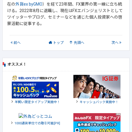
在の
外貨ex byGMO
）を経て23年間、FX業界の第一線に立ち続
ける。2022年8月に退職し、現在はFXエバンジェリストとして
ツイッターやブログ、セミナーなどを通じた個人投資家への啓
蒙活動に従事する。
前
へ
トップ
先頭へ
次
へ
オススメ！
羊飼い限定タイアップ実施中！
キャッシュバック実施中！
1000通貨単位での取引可能[PR]