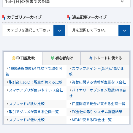
16日(日)の夜までの記事
カテゴリアーカイブ
過去記事アーカイブ
FX口座比較
初心者向け
トレードに使える
1000通貨単位&それ以下で取引可
スワップポイント(金利)が高い比
能
較
取引高に応じて現金が貰える比較
為替に関する情報が豊富なFX会社
スマホアプリが使いやすいFX会社
バイナリーオプション取扱いFX会
社
スプレッドが狭い比較
口座開設で現金が貰える企画一覧
取引でグルメが貰える企画一覧
FX会社の取引システム調査結果
スプレッドが低い比較
MT4が使えるFX会社一覧