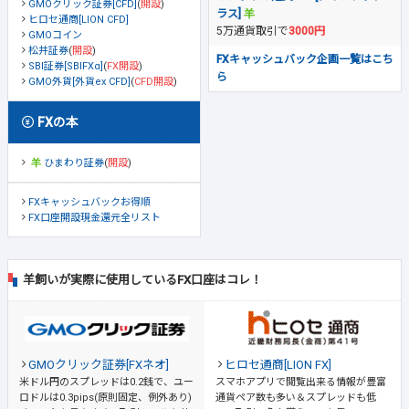
GMOクリック証券[CFD]
(
開設
)
ラス]
ヒロセ通商[LION CFD]
5万通貨取引で
3000円
GMOコイン
松井証券
(
開設
)
FXキャッシュバック企画一覧はこち
SBI証券[SBIFXα]
(
FX開設
)
ら
GMO外貨[外貨ex CFD]
(
CFD開設
)
FXの本
ひまわり証券
(
開設
)
FXキャッシュバックお得順
FX口座開設現金還元全リスト
羊飼いが実際に使用しているFX口座はコレ！
GMOクリック証券[FXネオ]
ヒロセ通商[LION FX]
米ドル円のスプレッドは0.2銭で、ユー
スマホアプリで閲覧出来る情報が豊富
ロドルは0.3pips(原則固定、例外あり)
通貨ペア数も多い＆スプレッドも低