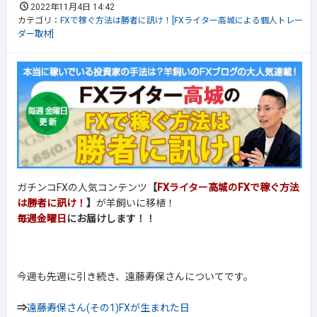
2022年11月4日 14:42
カテゴリ：
FXで稼ぐ方法は勝者に訊け！[FXライター高城による個人トレー
ダー取材]
ガチンコFXの人気コンテンツ
【
FXライター高城のFXで稼ぐ方法
は勝者に訊け！
】
が羊飼いに移植！
毎週金曜日
にお届けします！！
今週も先週に引き続き、遠藤寿保さんについてです。
⇒
遠藤寿保さん(その1)FXが生まれた日