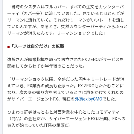
「当時のシステムはフルカバー、すべての注文をカウンターパ
ーティ（カバー先）に流していました。見ているとほとんどが
リーマンに流れていく。それだけリーマンがいいレートを流し
ていたんですが、あるとき、突然カウンターパーティからふっと
リーマンが消えたんです。リーマンショックでした」
■
「スーツは自分だけ」の転職
遠藤さんが陣頭指揮を取って設立されたFX ZEROがサービスを
開始してからわずか半年後のことだった。
「リーマンショック以降、全盛だった円キャリートレードが消
えていき、FX業界の成長も止まった。FX ZEROもたたむことに
なり、次の身の振り方を考えているときに声をかけてくれたの
がサイバーエージェントFX、現在の
外貨ex byGMO
でした」
ひまわり証券はもともと対面営業を中心としたコモディティ
（商品）の会社だが、サイバーエージェントFXは当時、FXへの
参入が始まっていたIT系の筆頭だ。