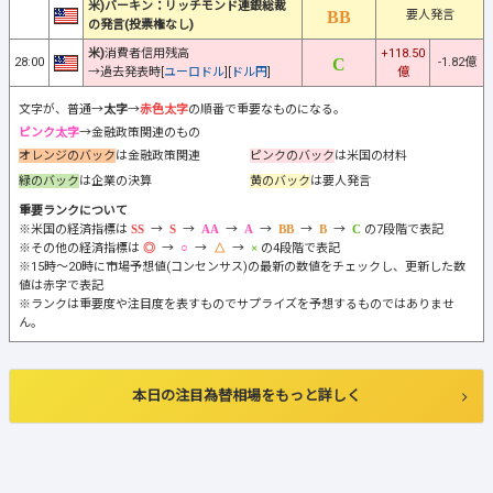
米)バーキン：リッチモンド連銀総裁
要人発言
の発言(投票権なし)
米)
消費者信用残高
+118.50
28:00
-1.82億
→過去発表時[
ユーロドル
][
ドル円
]
億
文字が、普通→
太字
→
赤色太字
の順番で重要なものになる。
ピンク太字
→金融政策関連のもの
オレンジのバック
は金融政策関連
ピンクのバック
は米国の材料
緑のバック
は企業の決算
黄のバック
は要人発言
重要ランクについて
※米国の経済指標は
→
→
→
→
→
→
の7段階で表記
※その他の経済指標は
→
→
→
の4段階で表記
※15時～20時に市場予想値(コンセンサス)の最新の数値をチェックし、更新した数
値は赤字で表記
※ランクは重要度や注目度を表すものでサプライズを予想するものではありませ
ん。
本日の注目為替相場をもっと詳しく