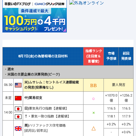
指標ランク
市場
前回
8月7日(金)の為替相場の注目材料
(注目度＆
予想値
発表値
影響度)
・
週末
・
米国の主要企業の決算発表(ピーク)
米)ムサレム：セントルイス連銀総裁
06:30
要人発言
の発言(投票権なし)
+1070.0
+1256.2
未定
中)貿易収支
億
億
日)
景気先行CI指数【速報値】
116.5
116.5
14:00
↑・
景気一致CI指数【速報値】
118.1
117.9
+0.2%
+0.2%
英)
ハリファックス住宅価格
[前月比/前年比]
-
+0.6%