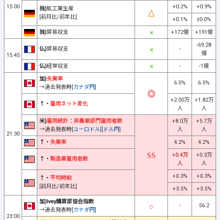
15:00
+0.2%
+0.9%
独)
鉱工業生産
[前月比/前年比]
+0.1%
±0.0%
独)
貿易収支
+172億
+191億
-69.28
仏)
貿易収支
-
億
15:45
仏)
経常収支
-
-1億
加)
失業率
6.5%
6.5%
→過去発表時[
カナダ円
]
+2.00万
+1.82万
↑・
雇用ネット変化
人
人
米)
雇用統計
：
非農業部門雇用者数
+8.0万
+5.7万
→過去発表時[
ユーロドル
][
ドル円
]
人
人
21:30
↑・
失業率
4.2%
4.2%
+0.4万
+0.3万
↑・
製造業雇用者数
人
人
+0.3%
+0.3%
↑・
平均時給
[前月比/前年比]
+3.5%
+3.5%
加)Ivey購買部協会指数
-
56.2
→過去発表時[
カナダ円
]
23:00