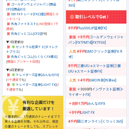
ゴールデンウェイジャパン[商品
365]
CFD][商品KO]
SBI FXトレード[FX口座]
(
開設とエ
取引レベルでGet！
ントリー
)
外為ファイネスト
(
LINE登録と1千
5千円
Plus500JP証券[FX]
通貨
)
外為どっとコム[CFD]
[PR]
＋5千円
ゴールデンウェイジャ
▼7月更新分
パン[FXTFMT4][FXTFGX]
セントラル短資ＦＸ[ダイレク
4千円
GMOクリック証券[FXネ
トプラス]
オ]
外為どっとコム[らくらくFX積立]
(
開設とアンケート回答
)
5千円
三菱UFJ eスマート証券[三菱
▼6月更新分
UFJ eスマート証券FX]
トレイダーズ証券[みんなのFX]
(
1千通貨
でも)
＋4千円
GMO外貨[外貨ex]
トレイダーズ証券[LIGHT FX]
(
1
＋3000円
インヴァスト証券[ト
千通貨
でも)
ライオートFX]
有利な企画だけを
＋合計1万円
みんなのFX
厳選しています！
＋3千円
LIGHT FX
※基本的に、1万通貨のトレードまでで
4千円
岡三オンライン[くりっく365]
貰える企画を対象。それ以外は、規定
の量のトレードをしても、スプレッド