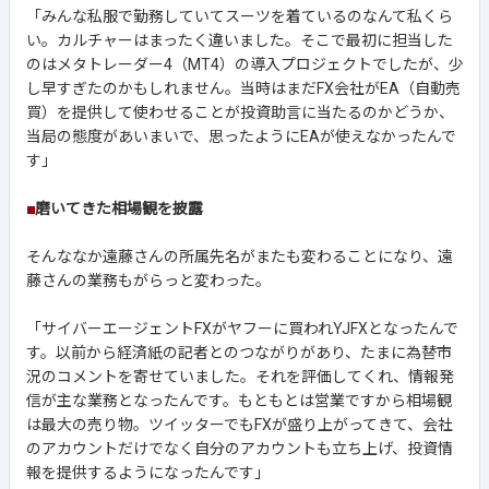
「みんな私服で勤務していてスーツを着ているのなんて私くら
い。カルチャーはまったく違いました。そこで最初に担当した
のはメタトレーダー4（MT4）の導入プロジェクトでしたが、少
し早すぎたのかもしれません。当時はまだFX会社がEA（自動売
買）を提供して使わせることが投資助言に当たるのかどうか、
当局の態度があいまいで、思ったようにEAが使えなかったんで
す」
■
磨いてきた相場観を披露
そんななか遠藤さんの所属先名がまたも変わることになり、遠
藤さんの業務もがらっと変わった。
「サイバーエージェントFXがヤフーに買われYJFXとなったんで
す。以前から経済紙の記者とのつながりがあり、たまに為替市
況のコメントを寄せていました。それを評価してくれ、情報発
信が主な業務となったんです。もともとは営業ですから相場観
は最大の売り物。ツイッターでもFXが盛り上がってきて、会社
のアカウントだけでなく自分のアカウントも立ち上げ、投資情
報を提供するようになったんです」