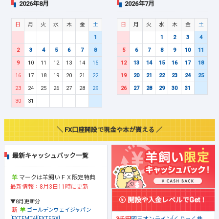
2026年8月
2026年7月
日
月
火
水
木
金
土
日
月
火
水
木
金
土
1
1
2
3
4
2
3
4
5
6
7
8
5
6
7
8
9
10
11
9
10
11
12
13
14
15
12
13
14
15
16
17
18
16
17
18
19
20
21
22
19
20
21
22
23
24
25
23
24
25
26
27
28
29
26
27
28
29
30
31
30
31
＼ FX口座開設で現金や本が貰える ／
最新キャッシュバック一覧
マークは羊飼いＦＸ限定特典
最新情報：8月3日11時に更新
開設や入金レベルでGet！
▼8月更新分
ゴールデンウェイジャパン
[FXTFMT4][FXTFGX]
3千円
岡三オンライン[くりっく株