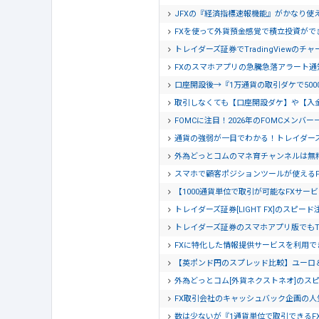
JFXの『経済指標速報機能』がかなり使
FXを使って外貨預金感覚で積立投資がで
トレイダーズ証券でTradingView
FXのスマホアプリの急騰急落アラート
口座開設後→『1万通貨の取引ダケで500
取引しなくても【口座開設ダケ】や【入
FOMCに注目！2026年のFOMCメンバー
通貨の強弱が一目でわかる！トレイダー
外為どっとコムのマネ育チャンネルは無
スマホで顧客ポジションツールが使える
【1000通貨単位で取引が可能なFXサービ
トレイダーズ証券[LIGHT FX]のスピー
トレイダーズ証券のスマホアプリ版でもTra
FXに特化した情報提供サービスを利用でき
【英ポンド円のスプレッド比較】ユーロ
外為どっとコム[外貨ネクストネオ]のス
FX取引会社のキャッシュバック企画の人
数は少ないが『1通貨単位で取引できるF