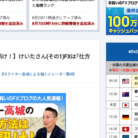
と指標ランク
ップ済み
8月2日11時過ぎにアップ済み
細情報を追加済み
8月7日5時15分に詳細情報を追加済み
8月6
け！】けいたさん(その1)FXは｢仕方
・
米国の主要企業の
※
明日→米国の雇
！[FXライター高城による個人トレーダー取材]
米
09:35
の
豪
10:30
→
未定
日
独
15:00
[
16:00
ス
17:00
欧