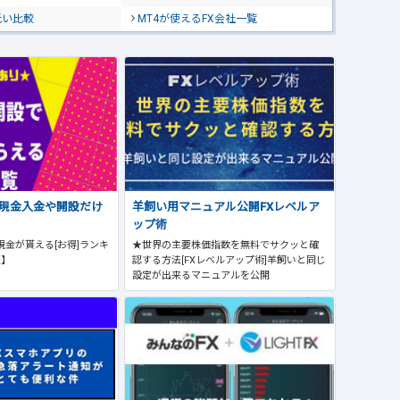
低い比較
MT4が使えるFX会社一覧
で現金入金や開設だけ
羊飼い用マニュアル公開FXレベルア
ップ術
現金が貰える[お得]ランキ
★世界の主要株価指数を無料でサクッと確
版】
認する方法[FXレベルアップ術]羊飼いと同じ
設定が出来るマニュアルを公開