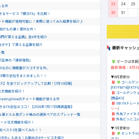
23
24
25
える件
30
31
きるサービス『積立FX』を比較！
のチャート機能が使用可能に！実際に使ってみた結果を紹介♪
通知がもの凄く便利な件！
0円が貰える企画』全6件を紹介
金ダケ】で貰える企画を紹介
最新キャッシ
一覧
ズ証券の『通貨強弱』
マークは羊飼
最新情報：8月3
料なのに情報量がスゴすぎる件。
FX取引会社をまとめました！！
▼8月更新分
ゴールデン
ス】を全てピックアップして比較！[7月10日版]
[FXTFMT4][FXTFG
ド注文機能を紹介！
ゴールデンウェ
[商品KO]
dingViewのチャート機能が使える件
SBI FXトレード
るFX会社はココ！【2026年7月17日再調査版】
リー
)
外為ファイネ
＆豪ドル＆英ポンド絡みの通貨ペアのスプレッド一覧
外為どっとコム[
ピード注文機能を紹介！
▼7月更新分
気ベスト5を調べてみた！！
セントラル
X会社』もある！お勧めの4サービスを紹介
ラス]