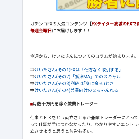
ガチンコFXの人気コンテンツ
【
FXライター高城のFX
毎週金曜日
にお届けします！！
今週から、けいたさんについてのコラムが始まります。
⇒
けいたさん(その1)FXは「仕方なく取引する」
⇒
けいたさん(その2)「鷲津MA」でのスキャル
⇒
けいたさん(その3)利確は｢身に余る｣とき
⇒
けいたさん(その4)兼業向けの２ちゃんねる
■
月数十万円を稼ぐ兼業トレーダー
仕事とＦＸをどう両立させるか――兼業トレーダーにとっ
って仕事が手につかなかったり、わかりやすいエントリ
立させようと思うと苦労も多い。