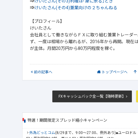
⇒
けいたさん(その3)利確は｢身に余る｣とき
⇒
けいたさん(その4)兼業向けの２ちゃんねる
【プロフィール】
けいたさん
会社員として働きながらＦＸに取り組む兼業トレーダー
ず、一度は相場から離れるが、2016年から再開。現在
が主体。月間20万円から80万円程度を稼ぐ。
前
の記事
へ
トップ
ページへ
FXキャッシュバック全一覧【随時更新】
特選！期間限定スプレッド縮小キャンペーン
外為どっとコム
(8/29まで、9:00～27:00、例外あり)■ユーロ