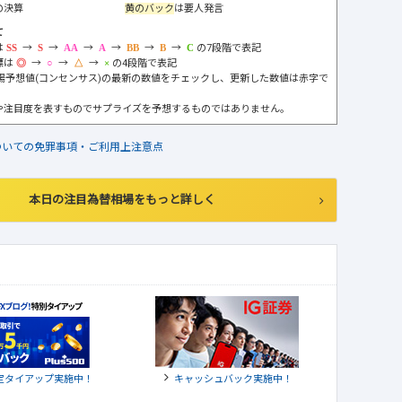
の決算
黄のバック
は要人発言
て
は
→
→
→
→
→
→
の7段階で表記
標は
→
→
→
の4段階で表記
市場予想値(コンセンサス)の最新の数値をチェックし、更新した数値は赤字で
や注目度を表すものでサプライズを予想するものではありません。
ついての免罪事項・ご利用上注意点
本日の注目為替相場をもっと詳しく
定タイアップ実施中！
キャッシュバック実施中！