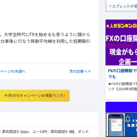
スプレッドが
。大学生時代にFXを始めるも思うように儲から
は仕事後に行なう移動平均線を利用した短期取引
FXの口座開設
ページの
先頭へ
次
の記事
へ
でも
★FXの口座開設で
ング【2026年8月
今月のFXキャンペーンお得度ランク
ドル：原則固定0.3pips、ユーロ円：原則固定0.4銭、ポンド