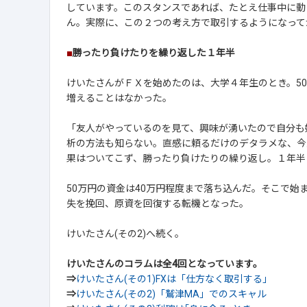
しています。このスタンスであれば、たとえ仕事中に動
ん。実際に、この２つの考え方で取引するようになって
■
勝ったり負けたりを繰り返した１年半
けいたさんがＦＸを始めたのは、大学４年生のとき。5
増えることはなかった。
「友人がやっているのを見て、興味が湧いたので自分も
析の方法も知らない。直感に頼るだけのデタラメな、今
果はついてこず、勝ったり負けたりの繰り返し。１年半
50万円の資金は40万円程度まで落ち込んだ。そこで始
失を挽回、原資を回復する転機となった。
けいたさん(その2)へ続く。
けいたさんのコラムは全4回となっています。
⇒
けいたさん(その1)FXは「仕方なく取引する」
⇒
けいたさん(その2)「鷲津MA」でのスキャル