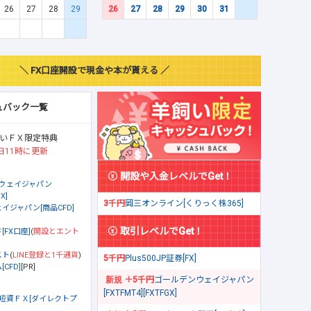
26
27
28
29
26
27
28
29
30
31
＼ FX口座開設で現金や本が貰える ／
ュバック一覧
いＦＸ限定特典
日11時に更新
開設や入金レベルでGet！
ウェイジャパン
X]
3千円
岡三オンライン[くりっく株365]
イジャパン[商品CFD]
取引レベルでGet！
[FX口座]
(
開設とエント
スト
(
LINE登録と1千通貨
)
5千円
Plus500JP証券[FX]
CFD]
[PR]
＋5千円
ゴールデンウェイジャパン
[FXTFMT4][FXTFGX]
短資ＦＸ[ダイレクトプ