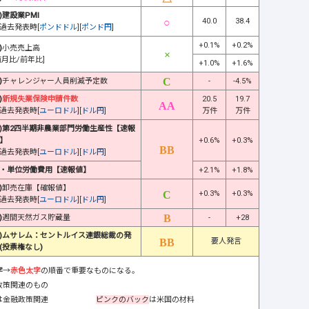
)建設業PMI
40.0
38.4
過去発表時[
ポンドドル
][
ポンド円
]
+0.1%
+0.2%
)
小売売上高
前月比/前年比]
+1.0%
+1.6%
)
チャレンジャー人員削減予定数
-
-4.5%
)
新規失業保険申請件数
20.5
19.7
過去発表時[
ユーロドル
][
ドル円
]
万件
万件
)第2四半期非農業部門労働生産性【速報
】
+0.6%
+0.3%
過去発表時[
ユーロドル
][
ドル円
]
・単位労働費用【速報値】
+2.1%
+1.8%
)
卸売在庫【確報値】
+0.3%
+0.3%
過去発表時[
ユーロドル
][
ドル円
]
)
週間天然ガス貯蔵量
-
+28
)ムサレム：セントルイス連銀総裁の発
要人発言
(投票権なし)
字
→
赤色太字
の順番で重要なものになる。
政策関連のもの
は金融政策関連
ピンクのバック
は米国の材料