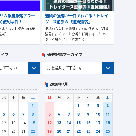
プリの急騰急落アラー
通貨の強弱が一目でわかる！トレイ
く便利な件！
ダーズ証券の『通貨強弱』
逃さない】便利なFX用
相場の方向性を確認するのに使える『通貨
勧め]
強弱』。チャート分析と併用することで、
きっと勝率アップに繋がる！
カイブ
過去記事アーカイブ
2026年7月
水
木
金
土
日
月
火
水
木
金
土
1
1
2
3
4
5
6
7
8
5
6
7
8
9
10
11
12
13
14
15
12
13
14
15
16
17
18
19
20
21
22
19
20
21
22
23
24
25