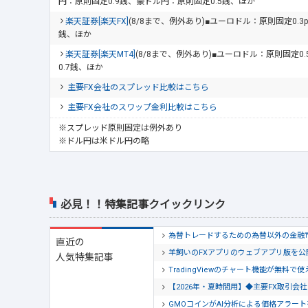
円：原則固定0.9銭、豪ドル円：原則固定0.5銭、ほか
楽天証券[楽天FX]
(8/8まで、例外あり)■ユーロドル：原則固定0.3
銭、ほか
楽天証券[楽天MT4]
(8/8まで、例外あり)■ユーロドル：原則固定0
0.7銭、ほか
主要FX会社のスプレッド比較はこちら
主要FX会社のスワップ金利比較はこちら
※スプレッド原則固定は例外あり
※ドル円は米ドル円の略
必見！！特集記事クイックリンク
為替トレードするための為替以外の金融
直近の
羊飼いのFXアプリのウェブアプリ版を
人気特集記事
TradingViewのチャート機能が無料で
【2026年・夏時間用】◆主要FX取引
GMOコインがAI分析による価格アラー