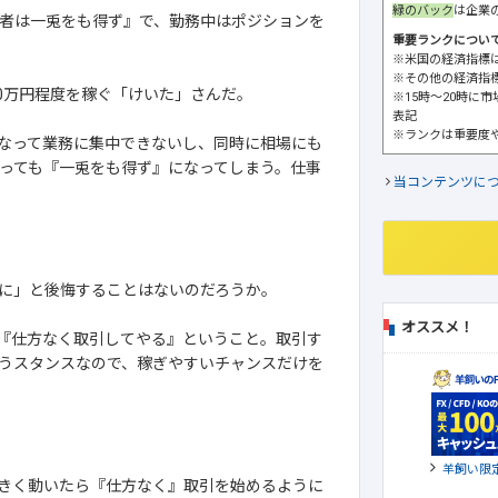
緑のバック
は企業
者は一兎をも得ず』で、勤務中はポジションを
重要ランクについ
※米国の経済指標
※その他の経済指
0万円程度を稼ぐ「けいた」さんだ。
※15時～20時に
表記
※ランクは重要度
なって業務に集中できないし、同時に相場にも
っても『一兎をも得ず』になってしまう。仕事
当コンテンツに
に」と後悔することはないのだろうか。
オススメ！
『仕方なく取引してやる』ということ。取引す
うスタンスなので、稼ぎやすいチャンスだけを
羊飼い限
きく動いたら『仕方なく』取引を始めるように