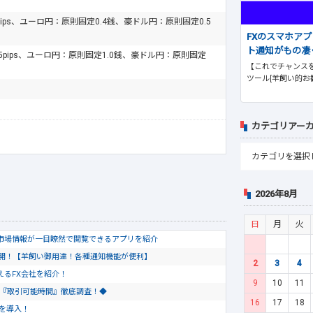
pips、ユーロ円：原則固定0.4銭、豪ドル円：原則固定0.5
FXのスマホア
ト通知がもの凄
.5pips、ユーロ円：原則固定1.0銭、豪ドル円：原則固定
【これでチャンスを
ツール[羊飼い的お
カテゴリアー
2026年8月
日
月
火
市場情報が一目瞭然で閲覧できるアプリを紹介
公開！【羊飼い御用達！各種通知機能が便利】
2
3
4
使えるFX会社を紹介！
9
10
11
会社『取引可能時間』徹底調査！◆
16
17
18
トを導入！