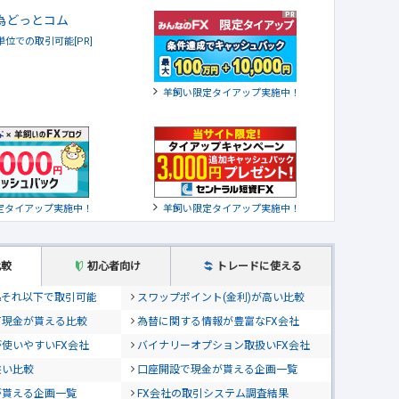
貨単位での取引可能[PR]
羊飼い限定タイアップ実施中！
定タイアップ実施中！
羊飼い限定タイアップ実施中！
比較
初心者向け
トレードに使える
位&それ以下で取引可能
スワップポイント(金利)が高い比較
て現金が貰える比較
為替に関する情報が豊富なFX会社
使いやすいFX会社
バイナリーオプション取扱いFX会社
狭い比較
口座開設で現金が貰える企画一覧
が貰える企画一覧
FX会社の取引システム調査結果