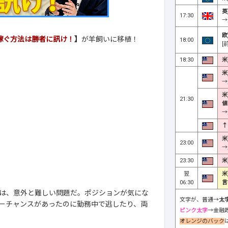
英
17:30
→
欧
で稼ぐ方法は勝者に訊け！
】
が羊飼いに移植！
18:00
[
18:30
米
米
→
米
21:30
値
→
↑
米
23:00
→
23:30
米
翌
米
06:30
言
ては、意外と難しい問題だ。ポジションが気にな
文字が、普通→
太
ーチャンスがあったのに勤務中で逃したり、両
ピンク太字
→金融
オレンジのバック