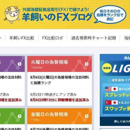
ン
羊飼いFX比較
FX比較ロボ
過去発表時チャート記録
指
相場の注目材料
8月4日(火曜日)の為替相場の注目材料
と指標ランク
ップ済み
8月2日11時過ぎにアップ済み
細情報を追加済み
8月4日5時15分に詳細情報を追加済み
相場の注目材料
8月7日(金曜日)の為替相場の注目材料