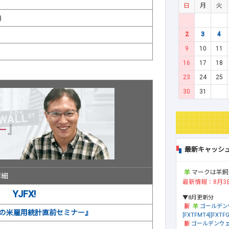
日
月
火
)
2
3
4
9
10
11
16
17
18
23
24
25
30
31
最新キャッシ
マークは羊飼
詳細
最新情報：8月3
YJFX!
▼8月更新分
ゴールデン
の米雇用統計直前セミナー』
[FXTFMT4][FXTFG
ゴールデンウェ