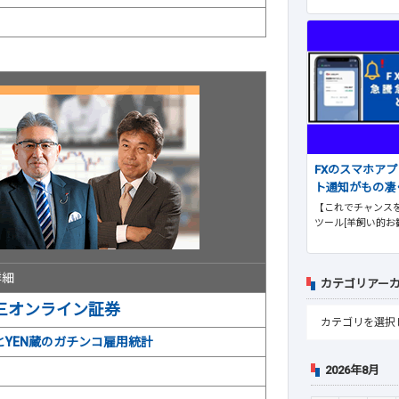
FXのスマホア
ト通知がもの凄
【これでチャンスを
ツール[羊飼い的お
詳細
カテゴリアー
三オンライン証券
とYEN蔵のガチンコ雇用統計
2026年8月