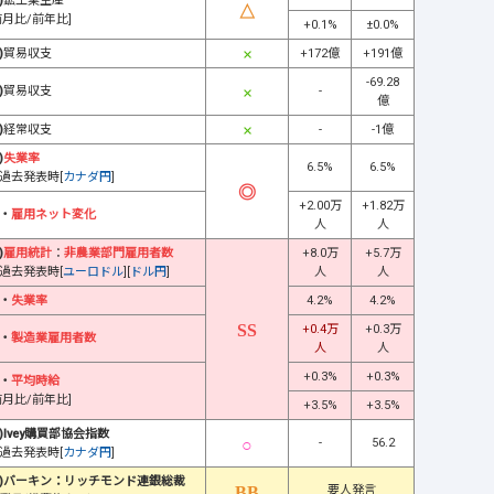
)
鉱工業生産
前月比/前年比]
+0.1%
±0.0%
)
貿易収支
+172億
+191億
-69.28
)
貿易収支
-
億
)
経常収支
-
-1億
)
失業率
6.5%
6.5%
過去発表時[
カナダ円
]
+2.00万
+1.82万
・
雇用ネット変化
人
人
)
雇用統計
：
非農業部門雇用者数
+8.0万
+5.7万
過去発表時[
ユーロドル
][
ドル円
]
人
人
・
失業率
4.2%
4.2%
+0.4万
+0.3万
・
製造業雇用者数
人
人
+0.3%
+0.3%
・
平均時給
前月比/前年比]
+3.5%
+3.5%
)Ivey購買部協会指数
-
56.2
過去発表時[
カナダ円
]
)バーキン：リッチモンド連銀総裁
要人発言