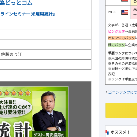
の
為どっとコム
米
28:00
オンラインセミナー 米雇用統計』
→
文字が、普通→
太
ピンク太字
→金融
オレンジのバック
緑のバック
は企業
重要ランクについ
、佐藤まり江
※米国の経済指標
※その他の経済指
※15時～20時に
表記
※ランクは重要度
当コンテンツに
オススメ！