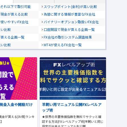
位&それ以下で取引可能
スワップポイント(金利)が高い比較
て現金が貰える比較
為替に関する情報が豊富なFX会社
使いやすいFX会社
バイナリーオプション取扱いFX会社
狭い比較
口座開設で現金が貰える企画一覧
が貰える企画一覧
FX会社の取引システム調査結果
低い比較
MT4が使えるFX会社一覧
で現金入金や開設だけ
羊飼い用マニュアル公開FXレベルア
ップ術
現金が貰える[お得]ランキ
★世界の主要株価指数を無料でサクッと確
版】
認する方法[FXレベルアップ術]羊飼いと同じ
設定が出来るマニュアルを公開