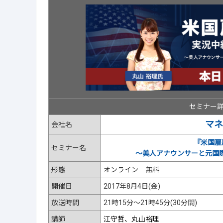
セミナー
マネ
会社名
『米国雇
セミナー名
～美人アナウンサーと元国
形態
オンライン 無料
開催日
2017年8月4日(金)
放送時間
21時15分～21時45分(30分間)
講師
江守哲、丸山裕理