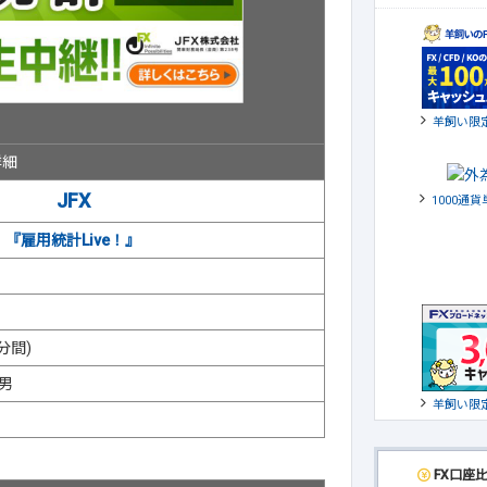
羊飼い限
詳細
JFX
1000通
『雇用統計Live！』
分間)
男
羊飼い限
FX口座