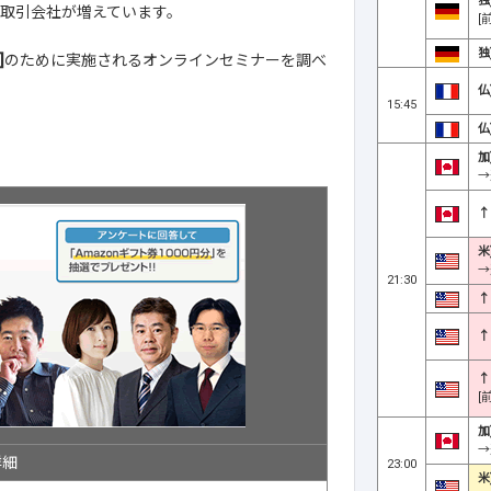
独
X取引会社が増えています。
[
独
]
のために実施されるオンラインセミナーを調べ
仏
15:45
仏
加
→
↑
米
→
21:30
↑
↑
↑
[
加
→
詳細
23:00
米