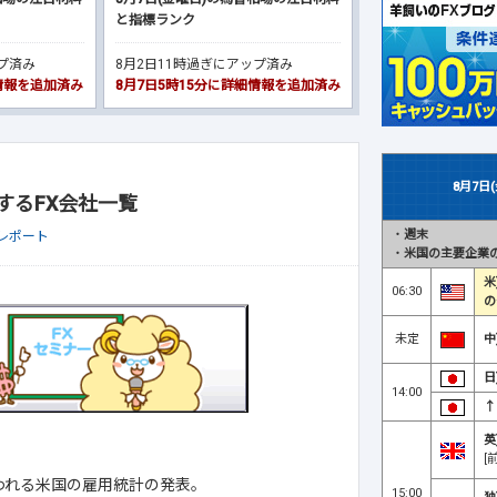
と指標ランク
ップ済み
8月2日11時過ぎにアップ済み
細情報を追加済み
8月7日5時15分に詳細情報を追加済み
8月7日
施するFX会社一覧
・
週末
座レポート
・
米国の主要企業の
米
06:30
の
未定
中
日
14:00
↑
英
[
われる米国の雇用統計の発表。
15:00