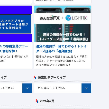
プリの急騰急落アラー
通貨の強弱が一目でわかる！トレイ
く便利な件！
ダーズ証券の『通貨強弱』
逃さない】便利なFX用
相場の方向性を確認するのに使える『通貨
勧め]
強弱』。チャート分析と併用することで、
きっと勝率アップに繋がる！
カイブ
過去記事アーカイブ
2026年7月