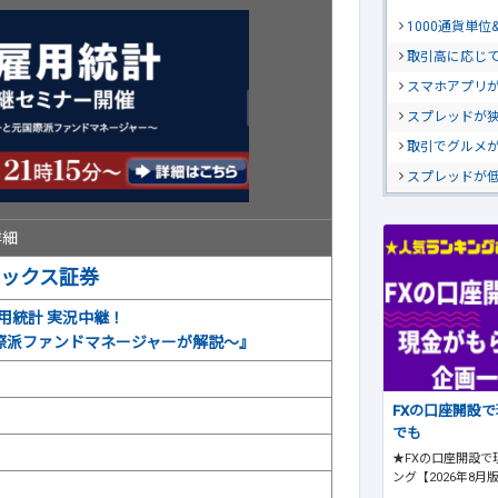
1000通貨単
取引高に応じ
スマホアプリが
スプレッドが
取引でグルメ
スプレッドが
詳細
ックス証券
用統計 実況中継！
際派ファンドマネージャーが解説～』
FXの口座開設
でも
★FXの口座開設で
ング【2026年8月