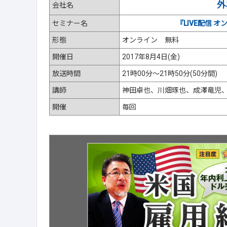
外
会社名
セミナー名
『LIVE配信 
形態
オンライン 無料
開催日
2017年8月4日(金)
放送時間
21時00分～21時50分(50分間)
講師
神田卓也、川畑琢也、成澤竜児
開催
毎回