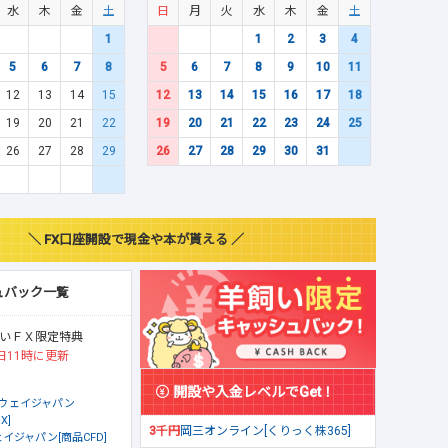
水
木
金
土
日
月
火
水
木
金
土
1
1
2
3
4
5
6
7
8
5
6
7
8
9
10
11
12
13
14
15
12
13
14
15
16
17
18
19
20
21
22
19
20
21
22
23
24
25
26
27
28
29
26
27
28
29
30
31
＼ FX口座開設で現金や本が貰える ／
ュバック一覧
いＦＸ限定特典
日11時に更新
開設や入金レベルでGet！
ウェイジャパン
X]
3千円
岡三オンライン[くりっく株365]
イジャパン[商品CFD]