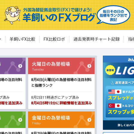
ン
羊飼いFX比較
FX比較ロボ
過去発表時チャート記録
指
相場の注目材料
8月4日(火曜日)の為替相場の注目材料
と指標ランク
ップ済み
8月2日11時過ぎにアップ済み
細情報を追加済み
8月4日5時15分に詳細情報を追加済み
相場の注目材料
8月7日(金曜日)の為替相場の注目材料