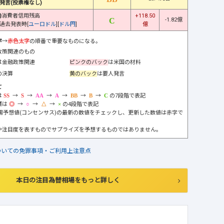
発言(投票権なし)
)
消費者信用残高
+118.50
-1.82億
過去発表時[
ユーロドル
][
ドル円
]
億
字
→
赤色太字
の順番で重要なものになる。
政策関連のもの
は金融政策関連
ピンクのバック
は米国の材料
の決算
黄のバック
は要人発言
て
は
→
→
→
→
→
→
の7段階で表記
標は
→
→
→
の4段階で表記
市場予想値(コンセンサス)の最新の数値をチェックし、更新した数値は赤字で
や注目度を表すものでサプライズを予想するものではありません。
ついての免罪事項・ご利用上注意点
本日の注目為替相場をもっと詳しく