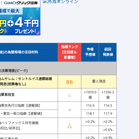
指標ランク
市場
前回
(金)の為替相場の注目材料
(注目度＆
予想値
発表値
影響度)
決算発表(ピーク)
)ムサレム：セントルイス連銀総裁
要人発言
発言(投票権なし)
+1070.0
+1256.2
)貿易収支
億
億
)
景気先行CI指数【速報値】
116.5
116.5
・
景気一致CI指数【速報値】
118.1
117.9
+0.2%
+0.2%
)
ハリファックス住宅価格
前月比/前年比]
-
+0.6%
+0.2%
+0.9%