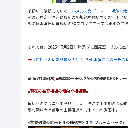
羊飼いも購読している
有料メルマガ『トレード戦略指令
その西原宏一さんに最新の相場観を聞いちゃおー！とい
※毎週水曜日に羊飼いのFXブログでアップしますので(
それでは、2025年7月2日11時過ぎに西原宏一さんに
→
【西原さんに電話取材！】7月2日(水)■西原宏一氏の
■□■
7月2日(水)
■
西原宏一氏の現在の相場観とFXトレー
■
現在の為替相場の傾向や相場観
■
早いもので今年も半分終了した。そこで上半期の為替市
添付図は今年前半の主要通貨の対米ドルの騰落率。
<主要通貨の対米ドルの騰落率>
(出所:ブルームバーグ)