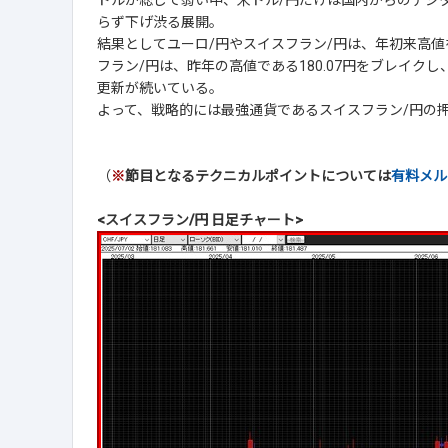
ドルが総じて弱い中、米ドル/円だけは国内からのデジタ
らず下げ渋る展開。
結果としてユーロ/円やスイスフラン/円は、年初来高
フラン/円は、昨年の高値である180.07円をブレイクし
更新が続いている。
よって、戦略的には最強通貨であるスイスフラン/円の
（
※
節目となるテクニカルポイントについては
有料メル
<スイスフラン/円 日足チャート>