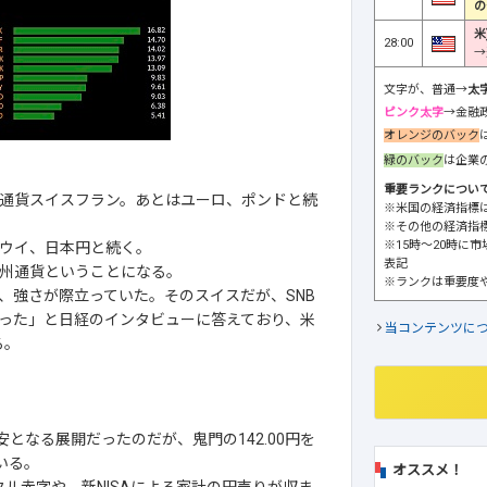
の
米
28:00
→
文字が、普通→
太
ピンク太字
→金融
オレンジのバック
緑のバック
は企業
重要ランクについ
通貨スイスフラン。あとはユーロ、ポンドと続
※米国の経済指標
※その他の経済指
※15時～20時に
ウイ、日本円と続く。
表記
州通貨ということになる。
※ランクは重要度
、強さが際立っていた。そのスイスだが、SNB
った」と日経のインタビューに答えており、米
当コンテンツに
る。
安となる展開だったのだが、鬼門の142.00円を
いる。
オススメ！