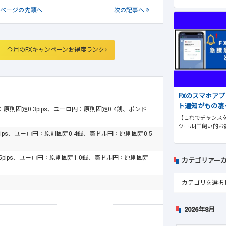
ページの
先頭へ
次
の記事
へ
今月のFXキャンペーンお得度ランク
FXのスマホア
ト通知がもの凄
ドル：原則固定0.3pips、ユーロ円：原則固定0.4銭、ポンド
【これでチャンスを
ツール[羊飼い的お
pips、ユーロ円：原則固定0.4銭、豪ドル円：原則固定0.5
.5pips、ユーロ円：原則固定1.0銭、豪ドル円：原則固定
カテゴリアー
2026年8月