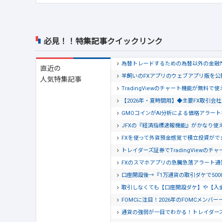
必見！！特集記事クイックリンク
為替トレードするための為替以外の金融
直近の
羊飼いのFXアプリのウェブアプリ版を
人気特集記事
TradingViewのチャート機能が無料で
【2026年・夏時間用】◆主要FX取引
GMOコインがAI分析による価格アラー
JFXの『経済指標速報機能』がかなり使
FXを使って外貨預金感覚で積立投資がで
トレイダーズ証券でTradingView
FXのスマホアプリの急騰急落アラート
口座開設後→『1万通貨の取引ダケで500
取引しなくても【口座開設ダケ】や【入
FOMCに注目！2026年のFOMCメンバー
通貨の強弱が一目でわかる！トレイダー