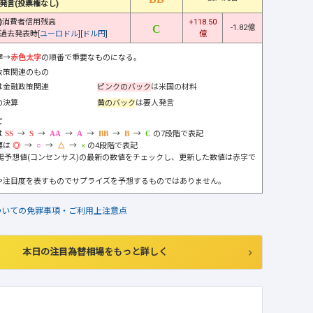
発言(投票権なし)
)
消費者信用残高
+118.50
-1.82億
過去発表時[
ユーロドル
][
ドル円
]
億
字
→
赤色太字
の順番で重要なものになる。
政策関連のもの
は金融政策関連
ピンクのバック
は米国の材料
の決算
黄のバック
は要人発言
て
は
→
→
→
→
→
→
の7段階で表記
標は
→
→
→
の4段階で表記
市場予想値(コンセンサス)の最新の数値をチェックし、更新した数値は赤字で
や注目度を表すものでサプライズを予想するものではありません。
ついての免罪事項・ご利用上注意点
本日の注目為替相場をもっと詳しく