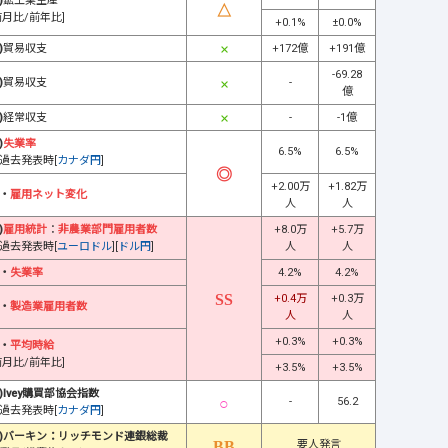
)
鉱工業生産
前月比/前年比]
+0.1%
±0.0%
)
貿易収支
+172億
+191億
-69.28
)
貿易収支
-
億
)
経常収支
-
-1億
)
失業率
6.5%
6.5%
過去発表時[
カナダ円
]
+2.00万
+1.82万
・
雇用ネット変化
人
人
)
雇用統計
：
非農業部門雇用者数
+8.0万
+5.7万
過去発表時[
ユーロドル
][
ドル円
]
人
人
・
失業率
4.2%
4.2%
+0.4万
+0.3万
・
製造業雇用者数
人
人
+0.3%
+0.3%
・
平均時給
前月比/前年比]
+3.5%
+3.5%
)Ivey購買部協会指数
-
56.2
過去発表時[
カナダ円
]
)バーキン：リッチモンド連銀総裁
要人発言