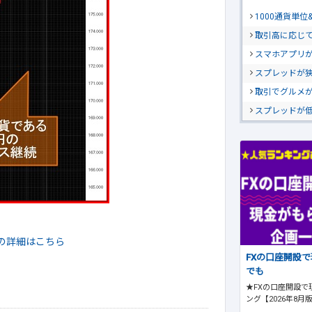
1000通貨単
取引高に応じ
スマホアプリが
スプレッドが
取引でグルメ
スプレッドが
の詳細はこちら
FXの口座開設
でも
★FXの口座開設で
ング【2026年8月