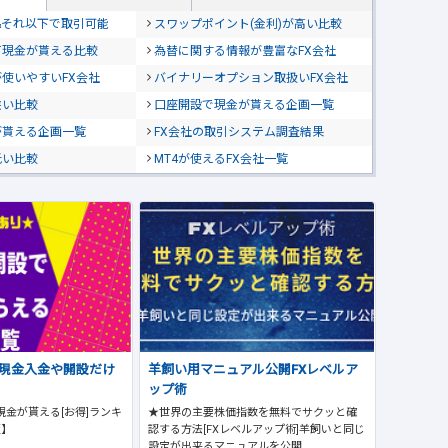
位&それ以下で取引可能
スワップポイント(金利)が高い比較
て現金が貰える比較
為替に関する情報が豊富なFX会社
使いやすいFX会社
バイナリーオプション取扱いFX会社
狭い比較
口座開設で現金が貰える企画一覧
が貰える企画一覧
FX会社の取引システム調査結果
低い比較
MT4が使えるFX会社一覧
で現金入金や開設だけ
羊飼い用マニュアル公開FXレベルア
ップ術
現金が貰える[お得]ランキ
★世界の主要株価指数を無料でサクッと確
版】
認する方法[FXレベルアップ術]羊飼いと同じ
設定が出来るマニュアルを公開