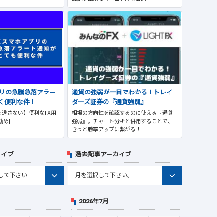
プリの急騰急落アラー
通貨の強弱が一目でわかる！トレイ
く便利な件！
ダーズ証券の『通貨強弱』
逃さない】便利なFX用
相場の方向性を確認するのに使える『通貨
勧め]
強弱』。チャート分析と併用することで、
きっと勝率アップに繋がる！
カイブ
過去記事アーカイブ
2026年7月