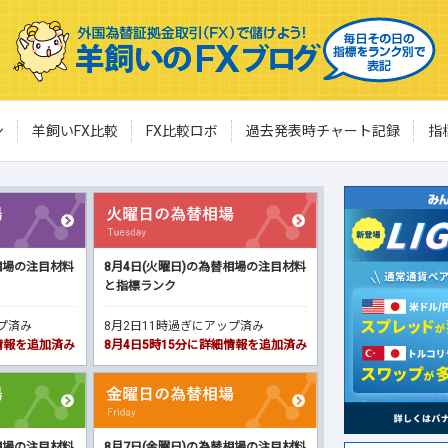
ン
羊飼いFX比較
FX比較ロボ
過去発表時チャート記録
指
相場の注目材料
8月4日(火曜日)の為替相場の注目材料
と指標ランク
ップ済み
8月2日11時過ぎにアップ済み
細情報を追加済み
8月4日5時15分に詳細情報を追加済み
相場の注目材料
8月7日(金曜日)の為替相場の注目材料