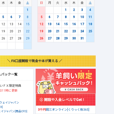
水
木
金
土
日
月
火
水
木
金
土
1
1
2
3
4
5
6
7
8
5
6
7
8
9
10
11
12
13
14
15
12
13
14
15
16
17
18
19
20
21
22
19
20
21
22
23
24
25
26
27
28
29
26
27
28
29
30
31
＼ FX口座開設で現金や本が貰える ／
ュバック一覧
いＦＸ限定特典
日11時に更新
開設や入金レベルでGet！
ウェイジャパン
X]
3千円
岡三オンライン[くりっく株365]
イジャパン[商品CFD]