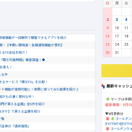
日
月
火
2
3
4
9
10
11
16
17
18
市場情報が一目瞭然で閲覧できるアプリを紹介
23
24
25
公開！【羊飼い御用達！各種通知機能が便利】
30
31
使えるFX会社を紹介！
会社『取引可能時間』徹底調査！◆
トを導入！
える件
きるサービス『積立FX』を比較！
最新キャッシ
のチャート機能が使用可能に！実際に使ってみた結果を紹介♪
通知がもの凄く便利な件！
マークは羊飼
0円が貰える企画』全6件を紹介
最新情報：8月3
金ダケ】で貰える企画を紹介
▼8月更新分
ゴールデン
一覧
[FXTFMT4][FXTFG
ズ証券の『通貨強弱』
ゴールデンウェ