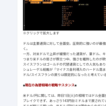
※クリックで拡大します
ドルは主要通貨に対して全面安。圧倒的に強いのが最強
く。
一方、対米ドルで上昇が緩慢だった通貨が、豪ドル、キ
つまり米ドルの弱さが際立つ中、強さを維持したのが欧
スイスフランはゴールドの代替通貨としての人気もあり
シュレーゲル総裁が「マイナス金利導入のハードル高ま
ドル/スイスフランの戻りは限定的になったと考えてい
■
現在の為替相場の戦略やスタンス
■
米ドル/円に関しては、昨日1日(火)の相場ではドル全面
ブレイクできず、あっさり143円台ミドルまで戻されて