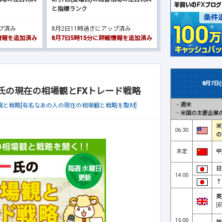
と指標ランク
ップ済み
8月2日11時過ぎにアップ済み
細情報を追加済み
8月7日5時15分に詳細情報を追加済み
8月7日
一氏の現在の相場観とFXトレード戦略
・
週末
観と戦略[有名なあの人の現在の相場観と戦略を取材]
・
米国の主要企業の
米
06:30
の
未定
中
日
14:00
↑
英
[
15:00