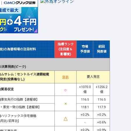
指標ランク
市場
前回
(金)の為替相場の注目材料
(注目度＆
予想値
発表値
影響度)
決算発表(ピーク)
)ムサレム：セントルイス連銀総裁
要人発言
発言(投票権なし)
+1070.0
+1256.2
)貿易収支
億
億
)
景気先行CI指数【速報値】
116.5
116.5
・
景気一致CI指数【速報値】
118.1
117.9
+0.2%
+0.2%
)
ハリファックス住宅価格
前月比/前年比]
-
+0.6%
+0.2%
+0.9%