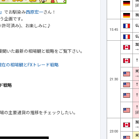
独
[
』
でお馴染み
西原宏一
さん！
独
う企画です。
※許可済み)、お楽しみに♪
仏
15:45
仏
加
→
直接聞いた最新の相場観と戦略をご覧下さい。
↑
現在の相場観とFXトレード戦略
米
→
21:30
↑
ド戦略
↑
↑
場の主要通貨の推移をチェックしたい。
[
加
→
23:00
米