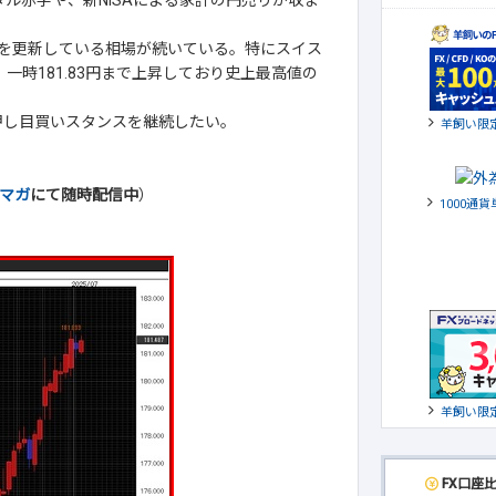
ル赤字や、新NISAによる家計の円売りが収ま
値を更新している相場が続いている。特にスイス
、一時181.83円まで上昇しており史上最高値の
押し目買いスタンスを継続したい。
羊飼い限
マガ
にて随時配信中
）
1000通
羊飼い限
FX口座