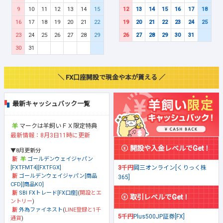
9
10
11
12
13
14
15
12
13
14
15
16
17
18
16
17
18
19
20
21
22
19
20
21
22
23
24
25
23
24
25
26
27
28
29
26
27
28
29
30
31
30
31
＼ FX口座開設で現金や本が貰える ／
最新キャッシュバック一覧
マークは羊飼いＦＸ限定特典
最新情報：8月3日11時に更新
開設や入金レベルでGet！
▼8月更新分
ゴールデンウェイジャパン
[FXTFMT4][FXTFGX]
3千円
岡三オンライン[くりっく株
ゴールデンウェイジャパン[商品
365]
CFD][商品KO]
SBI FXトレード[FX口座]
(
開設とエ
取引レベルでGet！
ントリー
)
外為ファイネスト
(
LINE登録と1千
5千円
Plus500JP証券[FX]
通貨
)