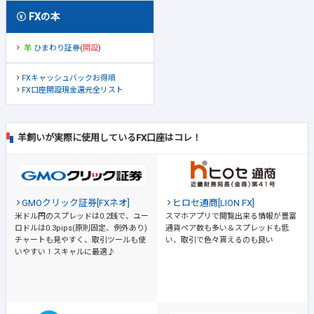
FXの本
ひまわり証券
(
開設
)
FXキャッシュバックお得順
FX口座開設現金還元全リスト
羊飼いが実際に使用しているFX口座はコレ！
GMOクリック証券[FXネオ]
ヒロセ通商[LION FX]
米ドル円のスプレッドは0.2銭で、ユー
スマホアプリで閲覧出来る情報が豊富
ロドルは0.3pips(原則固定、例外あり)
通貨ペア数も多い＆スプレッドも低
チャートも見やすく、取引ツールも使
い、取引で色々貰えるのも良い
いやすい！スキャルに最適♪