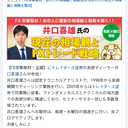
カテゴリ：
FX突撃取材！あの人の相場観と戦略[有名なあの人の現在の相場
観と戦略を取材]
【FX突撃取材！企画】に
トレイダーズ証券
の為替ディーラー
井
口喜雄
さんが参加！
井口喜雄さんは認定テクニカルアナリストで、1998年から金融
機関でディーリング業務を行い、2009年からは
トレイダーズ証
券
で同業務に従事。ファンダメンタルズとテクニカルの両方面
での為替分析に精通しており、セミナーやマネー誌にも多数登
場されています。
井口喜雄さんへの取材は、毎週・水曜日の昼過ぎに行い、当ブ
ログでアップします。
お楽しみに♪