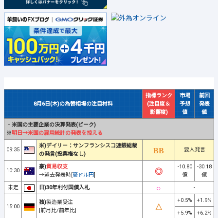
指標ランク
市場
前回
8月6日(木)の為替相場の注目材料
(注目度＆
予想
発表
影響度)
値
値
・
米国の主要企業の決算発表(ピーク)
※
明日→米国の雇用統計の発表を控える
米)デイリー：サンフランシスコ連銀総裁
09:35
要人発言
の発言(投票権なし)
豪)
貿易収支
-10.80
-30.18
10:30
→過去発表時[
豪ドル円
]
億
億
未定
日)30年利付国債入札
-
+0.5%
+1.9%
独)
製造業受注
15:00
[前月比/前年比]
+5.9%
+6.2%