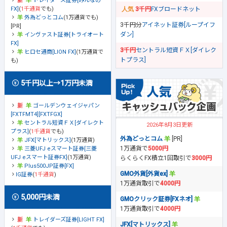
トレイダーズ証券[みんなの
FX]
(
1千通貨
でも)
3千円
FXブロードネット
外為どっとコム
(1万通貨でも)
3千円分
アイネット証券[ループイフ
[PR]
ダン]
インヴァスト証券[トライオート
FX]
3千円
セントラル短資ＦＸ[ダイレク
ヒロセ通商[LION FX]
(1万通貨で
トプラス]
も)
5千円以上→1万円未満
ゴールデンウェイジャパン
[FXTFMT4][FXTFGX]
セントラル短資ＦＸ[ダイレクト
2026年8月3日更新
プラス]
(
1千通貨
でも)
外為どっとコム
[PR]
JFX[マトリックス]
(1万通貨)
1万通貨で
5000円
三菱UFJ eスマート証券[三菱
UFJ eスマート証券FX]
(1万通貨)
らくらくFX積立1回取引で
3000円
Plus500JP証券[FX]
GMO外貨[外貨ex]
IG証券
(
1千通貨
)
1万通貨取引で
4000円
5,000円未満
GMOクリック証券[FXネオ]
1万通貨取引で
4000円
トレイダーズ証券[LIGHT FX]
JFX[マトリックス]