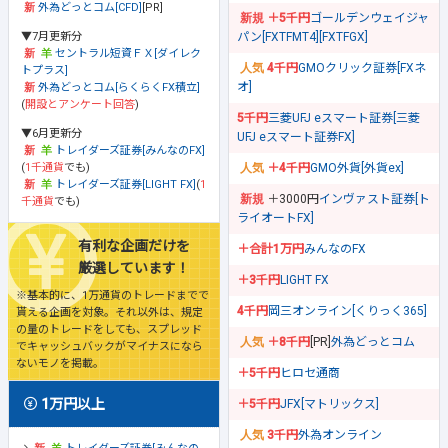
外為どっとコム[CFD]
[PR]
＋5千円
ゴールデンウェイジャ
▼7月更新分
パン[FXTFMT4][FXTFGX]
セントラル短資ＦＸ[ダイレク
4千円
GMOクリック証券[FXネ
トプラス]
オ]
外為どっとコム[らくらくFX積立]
(
開設とアンケート回答
)
5千円
三菱UFJ eスマート証券[三菱
▼6月更新分
UFJ eスマート証券FX]
トレイダーズ証券[みんなのFX]
(
1千通貨
でも)
＋4千円
GMO外貨[外貨ex]
トレイダーズ証券[LIGHT FX]
(
1
＋3000円
インヴァスト証券[ト
千通貨
でも)
ライオートFX]
有利な企画だけを
＋合計1万円
みんなのFX
厳選しています！
＋3千円
LIGHT FX
※基本的に、1万通貨のトレードまでで
4千円
岡三オンライン[くりっく365]
貰える企画を対象。それ以外は、規定
の量のトレードをしても、スプレッド
＋8千円
[PR]
外為どっとコム
でキャッシュバックがマイナスになら
ないモノを掲載。
＋5千円
ヒロセ通商
1万円以上
＋5千円
JFX[マトリックス]
3千円
外為オンライン