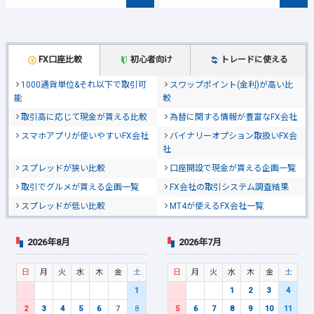
FX口座比較
初心者向け
トレードに使える
1000通貨単位&それ以下で取引可
スワップポイント(金利)が高い比
能
較
取引高に応じて現金が貰える比較
為替に関する情報が豊富なFX会社
スマホアプリが使いやすいFX会社
バイナリーオプション取扱いFX会
社
スプレッドが狭い比較
口座開設で現金が貰える企画一覧
取引でグルメが貰える企画一覧
FX会社の取引システム調査結果
スプレッドが低い比較
MT4が使えるFX会社一覧
2026年8月
2026年7月
日
月
火
水
木
金
土
日
月
火
水
木
金
土
1
1
2
3
4
2
3
4
5
6
7
8
5
6
7
8
9
10
11