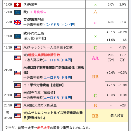
16:00
ス)
失業率
3.0%
2.9%
17:00
欧)
ECB月例報告
-
-
英)建設業PMI
17:30
40.0
38.4
→過去発表時[
ポンドドル
][
ポンド円
]
+0.1%
+0.2%
欧)
小売売上高
18:00
[前月比/前年比]
+1.0%
+1.6%
18:30
米)
チャレンジャー人員削減予定数
-
-4.5%
米)
新規失業保険申請件数
20.5
19.7
→過去発表時[
ユーロドル
][
ドル円
]
万件
万件
米)第2四半期非農業部門労働生産性【速報
21:30
値】
+0.6%
+0.3%
→過去発表時[
ユーロドル
][
ドル円
]
↑・単位労働費用【速報値】
+2.1%
+1.8%
米)
卸売在庫【確報値】
23:00
+0.3%
+0.3%
→過去発表時[
ユーロドル
][
ドル円
]
23:30
米)
週間天然ガス貯蔵量
-
+28
翌
米)ムサレム：セントルイス連銀総裁の発
要人発言
06:30
言(投票権なし)
文字が、普通→
太字
→
赤色太字
の順番で重要なものになる。