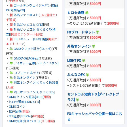
(
1千通貨
でも)
1万通貨取引で
5000円
ゴールデンウェイジャパン[商品
CFD][商品KO]
ヒロセ通商
外為ファイネスト
(
LINE登録と1
1万通貨取引で
5000円
千通貨
)
+のりかえ10万通貨取引で
2000円
外為どっとコム[CFD]
[PR]
外為どっとコム[らくらくFX積
FXブロードネット
立]
(
開設とアンケート回答
)
1万通貨取引で
3000円
SBI FXトレード[FX口座]
(
開設と
エントリー
で)
外為オンライン
GMOクリック証券[FXネオ]
(1万
1万通貨取引で
3000円
通貨)
GMO外貨[外貨ex]
(1万通貨)
LIGHT FX
アイネット証券[ループイフダン]
5万通貨取引で
3000円
(1万通貨)
FXブロードネット
(1万通貨)
みんなのFX
外為オンライン
(1万通貨)
5万通貨取引で
5000円
岡三オンライン[くりっく株365]
+シストレ5万通貨取引で
5000円
(
入金
)
岡三オンライン[くりっく365]
セントラル短資ＦＸ[ダイレクトプ
GMOクリック証券[CFD]
(
開設
)
ラス]
ヒロセ通商[LION CFD]
5万通貨取引で
3000円
GMOコイン
松井証券
(
開設
)
FXキャッシュバック企画一覧はこち
SBI証券[SBIFXα]
(
FX開設
)
ら
GMO外貨[外貨ex CFD]
(
CFD開設
)