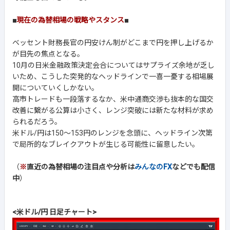
■
現在の為替相場の戦略やスタンス
■
ベッセント財務長官の円安けん制がどこまで円を押し上げるか
が目先の焦点となる。
10月の日米金融政策決定会合についてはサプライズ余地が乏し
いため、こうした突発的なヘッドラインで一喜一憂する相場展
開についていくしかない。
高市トレードも一段落するなか、米中通商交渉も抜本的な国交
改善に繋がる公算は小さく、レンジ突破には新たな材料が求め
られるだろう。
米ドル/円は150～153円のレンジを念頭に、ヘッドライン次第
で局所的なブレイクアウトが生じる可能性に留意したい。
（
※
直近の為替相場の注目点や分析は
みんなのFX
などでも配信
中
）
<米ドル/円 日足チャート>