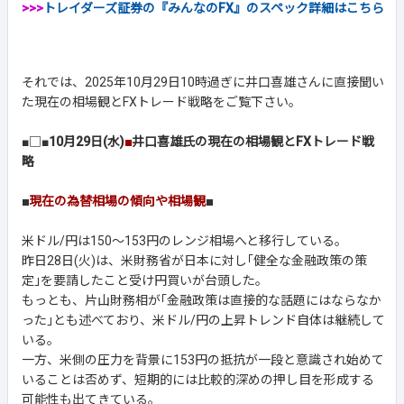
>>>
トレイダーズ証券の『みんなのFX』のスペック詳細はこちら
それでは、2025年10月29日10時過ぎに井口喜雄さんに直接聞い
た現在の相場観とFXトレード戦略をご覧下さい。
■□■
10月29日(水)
■
井口喜雄氏の現在の相場観とFXトレード戦
略
■
現在の為替相場の傾向や相場観
■
米ドル/円は150～153円のレンジ相場へと移行している。
昨日28日(火)は、米財務省が日本に対し｢健全な金融政策の策
定｣を要請したこと受け円買いが台頭した。
もっとも、片山財務相が｢金融政策は直接的な話題にはならなか
った｣とも述べており、米ドル/円の上昇トレンド自体は継続して
いる。
一方、米側の圧力を背景に153円の抵抗が一段と意識され始めて
いることは否めず、短期的には比較的深めの押し目を形成する
可能性も出てきている。