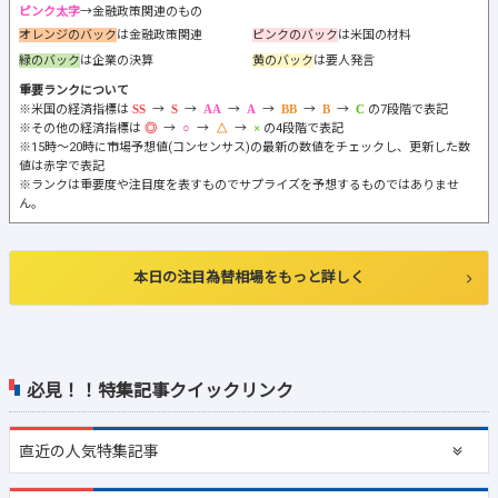
ピンク太字
→金融政策関連のもの
オレンジのバック
は金融政策関連
ピンクのバック
は米国の材料
緑のバック
は企業の決算
黄のバック
は要人発言
重要ランクについて
※米国の経済指標は
→
→
→
→
→
→
の7段階で表記
※その他の経済指標は
→
→
→
の4段階で表記
※15時～20時に市場予想値(コンセンサス)の最新の数値をチェックし、更新した数
値は赤字で表記
※ランクは重要度や注目度を表すものでサプライズを予想するものではありませ
ん。
本日の注目為替相場をもっと詳しく
必見！！特集記事クイックリンク
直近の
人気特集記事