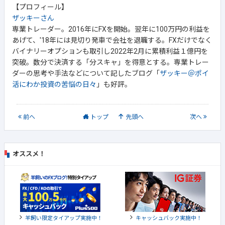
【プロフィール】
ザッキーさん
専業トレーダー。2016年にFXを開始。翌年に100万円の利益を
あげて、'18年には見切り発車で会社を退職する。FXだけでなく
バイナリーオプションも取引し2022年2月に累積利益１億円を
突破。数分で決済する「分スキャ」を得意とする。専業トレー
ダーの思考や手法などについて記したブログ「
ザッキー＠ポイ
活にわか投資の苦悩の日々
」も好評。
前
へ
トップ
先頭へ
次
へ
オススメ！
羊飼い限定タイアップ実施中！
キャッシュバック実施中！