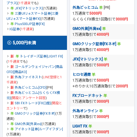
プラス]
(
1千通貨
でも)
外為どっとコム
[PR]
JFX[マトリックス]
(1万通貨)
1万通貨で
5000円
三菱UFJ eスマート証券[三菱
UFJ eスマート証券FX]
(1万通貨)
らくらくFX積立1回取引で
3000円
Plus500JP証券[FX]
GMO外貨[外貨ex]
IG証券
(
1千通貨
)
1万通貨取引で
4000円
5,000円未満
GMOクリック証券[FXネオ]
1万通貨取引で
4000円
トレイダーズ証券[LIGHT FX]
JFX[マトリックス]
(
1千通貨
でも)
1万通貨取引で
5000円
ゴールデンウェイジャパン[商品
CFD][商品KO]
ヒロセ通商
外為ファイネスト
(
LINE登録と1
1万通貨取引で
5000円
千通貨
)
+のりかえ10万通貨取引で
2000円
外為どっとコム[CFD]
[PR]
外為どっとコム[らくらくFX積
FXブロードネット
立]
(
開設とアンケート回答
)
1万通貨取引で
3000円
SBI FXトレード[FX口座]
(
開設と
エントリー
で)
外為オンライン
GMOクリック証券[FXネオ]
(1万
1万通貨取引で
3000円
通貨)
GMO外貨[外貨ex]
(1万通貨)
LIGHT FX
アイネット証券[ループイフダン]
5万通貨取引で
3000円
(1万通貨)