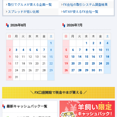
取引でグルメが貰える企画一覧
FX会社の取引システム調査結果
スプレッドが低い比較
MT4が使えるFX会社一覧
2026年8月
2026年7月
日
月
火
水
木
金
土
日
月
火
水
木
金
土
1
1
2
3
4
2
3
4
5
6
7
8
5
6
7
8
9
10
11
9
10
11
12
13
14
15
12
13
14
15
16
17
18
16
17
18
19
20
21
22
19
20
21
22
23
24
25
23
24
25
26
27
28
29
26
27
28
29
30
31
30
31
＼ FX口座開設で現金や本が貰える ／
最新キャッシュバック一覧