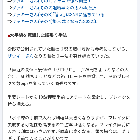
⇒
ザッキーさん(その1)７年目で億へ到達！
⇒
ザッキーさん(その2)退職早々の思わぬ挫折
⇒
ザッキーさん(その3)｢答え｣はSNSに落ちている
⇒
ザッキーさん(その4)集大成となった2022年
■
水平線を意識した順張り手法
SNSで公開されていた順張り勢の取引履歴も参考にしながら、
ザッキーさん
なりの順張り手法を突き詰めていった。
「直近の高値・安値や『ゼロゼロ』（128円ちょうどなどの大
台）、50銭ちょうどなどの節目レートを意識して、そのブレイ
クで数pipsを狙っていく順張りです」
重要レートから10銭程度手前にアラートを設定し、ブレイクを
待ち構える。
「水平線の手前で入れば利幅は大きくなりますが、ブレイクに
失敗する可能性も高まるので勝率は低くなる。ブレイク直前に
入れば利幅は小さいですが勝率は高くなる。僕の場合は、ギリ
ギリ手前で入ることが多いです」