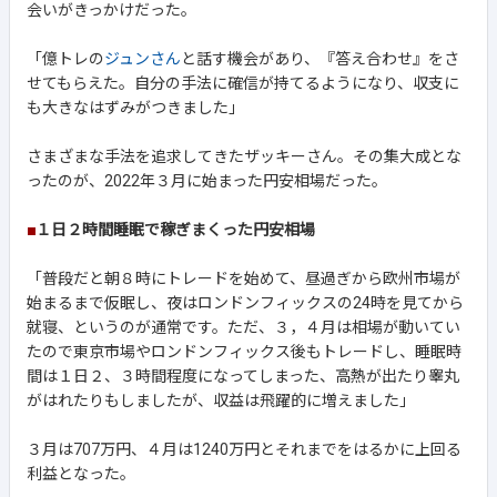
会いがきっかけだった。
「億トレの
ジュンさん
と話す機会があり、『答え合わせ』をさ
せてもらえた。自分の手法に確信が持てるようになり、収支に
も大きなはずみがつきました」
さまざまな手法を追求してきたザッキーさん。その集大成とな
ったのが、2022年３月に始まった円安相場だった。
■
１日２時間睡眠で稼ぎまくった円安相場
「普段だと朝８時にトレードを始めて、昼過ぎから欧州市場が
始まるまで仮眠し、夜はロンドンフィックスの24時を見てから
就寝、というのが通常です。ただ、３，４月は相場が動いてい
たので東京市場やロンドンフィックス後もトレードし、睡眠時
間は１日２、３時間程度になってしまった、高熱が出たり睾丸
がはれたりもしましたが、収益は飛躍的に増えました」
３月は707万円、４月は1240万円とそれまでをはるかに上回る
利益となった。