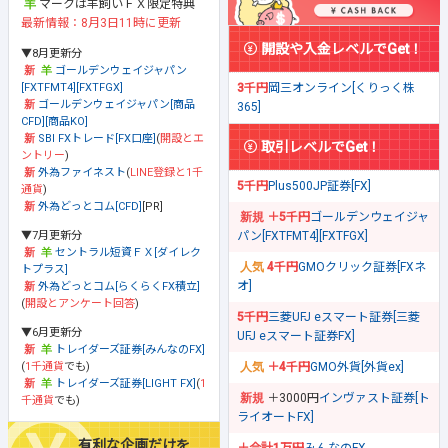
マークは羊飼いＦＸ限定特典
最新情報：8月3日11時に更新
開設や入金レベルでGet！
▼8月更新分
ゴールデンウェイジャパン
[FXTFMT4][FXTFGX]
3千円
岡三オンライン[くりっく株
ゴールデンウェイジャパン[商品
365]
CFD][商品KO]
SBI FXトレード[FX口座]
(
開設とエ
取引レベルでGet！
ントリー
)
外為ファイネスト
(
LINE登録と1千
5千円
Plus500JP証券[FX]
通貨
)
外為どっとコム[CFD]
[PR]
＋5千円
ゴールデンウェイジャ
▼7月更新分
パン[FXTFMT4][FXTFGX]
セントラル短資ＦＸ[ダイレク
4千円
GMOクリック証券[FXネ
トプラス]
オ]
外為どっとコム[らくらくFX積立]
(
開設とアンケート回答
)
5千円
三菱UFJ eスマート証券[三菱
▼6月更新分
UFJ eスマート証券FX]
トレイダーズ証券[みんなのFX]
(
1千通貨
でも)
＋4千円
GMO外貨[外貨ex]
トレイダーズ証券[LIGHT FX]
(
1
＋3000円
インヴァスト証券[ト
千通貨
でも)
ライオートFX]
有利な企画だけを