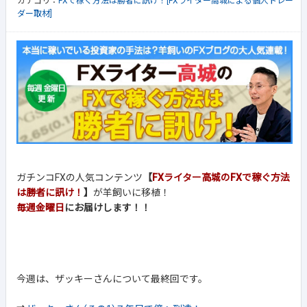
カテゴリ：
FXで稼ぐ方法は勝者に訊け！[FXライター高城による個人トレー
ダー取材]
ガチンコFXの人気コンテンツ
【
FXライター高城のFXで稼ぐ方法
は勝者に訊け！
】
が羊飼いに移植！
毎週金曜日
にお届けします！！
今週は、ザッキーさんについて最終回です。