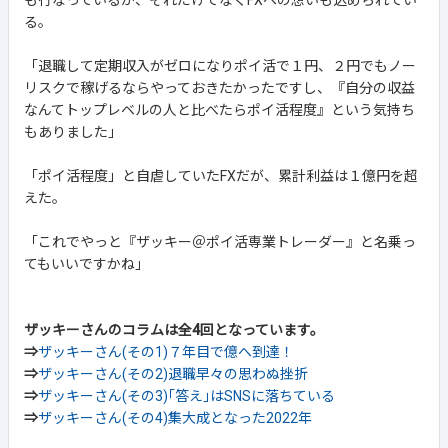
も行なっているが、それだけでなくFXへの想いも込められてい
る。
「退職して定期収入がゼロになりポイ活で１円、２円でもノー
リスクで稼げるならやっておきたかったですし、『自分の収益
なんてトップレベルの人と比べたらポイ活程度』という気持ち
もありました」
「ポイ活程度」と自虐していたFXだが、累計利益は１億円を超
えた。
「これでやっと『ザッキー＠ポイ活専業トレーダー』と名乗っ
てもいいですかね」
ザッキーさんのコラムは全4回となっています。
⇒
ザッキーさん(その1)７年目で億へ到達！
⇒
ザッキーさん(その2)退職早々の思わぬ挫折
⇒
ザッキーさん(その3)｢答え｣はSNSに落ちている
⇒
ザッキーさん(その4)集大成となった2022年