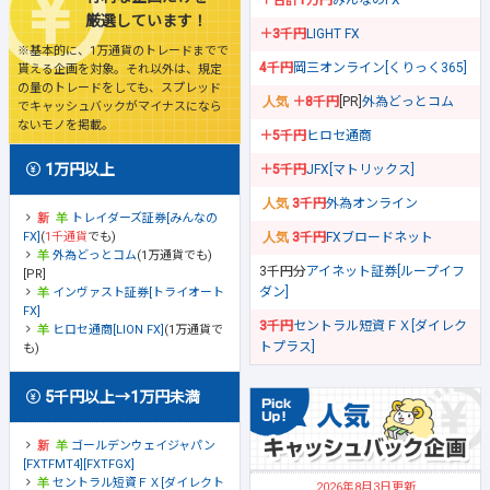
＋合計1万円
みんなのFX
厳選しています！
＋3千円
LIGHT FX
※基本的に、1万通貨のトレードまでで
4千円
岡三オンライン[くりっく365]
貰える企画を対象。それ以外は、規定
の量のトレードをしても、スプレッド
＋8千円
[PR]
外為どっとコム
でキャッシュバックがマイナスになら
ないモノを掲載。
＋5千円
ヒロセ通商
1万円以上
＋5千円
JFX[マトリックス]
3千円
外為オンライン
トレイダーズ証券[みんなの
FX]
(
1千通貨
でも)
3千円
FXブロードネット
外為どっとコム
(1万通貨でも)
3千円分
アイネット証券[ループイフ
[PR]
ダン]
インヴァスト証券[トライオート
FX]
3千円
セントラル短資ＦＸ[ダイレク
ヒロセ通商[LION FX]
(1万通貨で
トプラス]
も)
5千円以上→1万円未満
ゴールデンウェイジャパン
[FXTFMT4][FXTFGX]
セントラル短資ＦＸ[ダイレクト
2026年8月3日更新