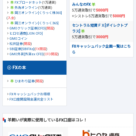
FXブロードネット
(1万通貨)
みんなのFX
外為オンライン
(1万通貨)
5万通貨取引で
5000円
岡三オンライン[くりっく株365]
+シストレ5万通貨取引で
5000円
(
入金
)
岡三オンライン[くりっく365]
セントラル短資ＦＸ[ダイレクトプ
GMOクリック証券[CFD]
(
開設
)
ラス]
ヒロセ通商[LION CFD]
5万通貨取引で
3000円
GMOコイン
松井証券
(
開設
)
FXキャッシュバック企画一覧はこち
SBI証券[SBIFXα]
(
FX開設
)
ら
GMO外貨[外貨ex CFD]
(
CFD開設
)
FXの本
ひまわり証券
(
開設
)
FXキャッシュバックお得順
FX口座開設現金還元全リスト
羊飼いが実際に使用しているFX口座はコレ！