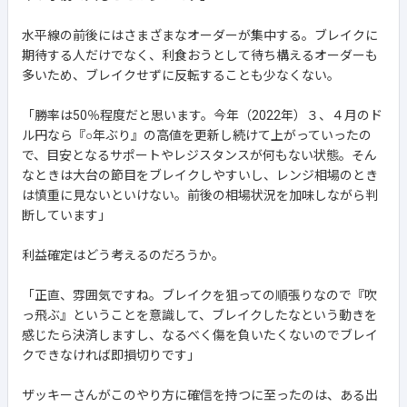
水平線の前後にはさまざまなオーダーが集中する。ブレイクに
期待する人だけでなく、利食おうとして待ち構えるオーダーも
多いため、ブレイクせずに反転することも少なくない。
「勝率は50％程度だと思います。今年（2022年）３、４月のド
ル円なら『○年ぶり』の高値を更新し続けて上がっていったの
で、目安となるサポートやレジスタンスが何もない状態。そん
なときは大台の節目をブレイクしやすいし、レンジ相場のとき
は慎重に見ないといけない。前後の相場状況を加味しながら判
断しています」
利益確定はどう考えるのだろうか。
「正直、雰囲気ですね。ブレイクを狙っての順張りなので『吹
っ飛ぶ』ということを意識して、ブレイクしたなという動きを
感じたら決済しますし、なるべく傷を負いたくないのでブレイ
クできなければ即損切りです」
ザッキーさんがこのやり方に確信を持つに至ったのは、ある出