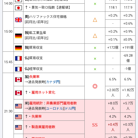
14:00
↑・
景気一致CI指数【速報値】
118.1
117.9
+0.2%
+0.2%
英)
ハリファックス住宅価格
[前月比/前年比]
-
+0.6%
15:00
+0.2%
+0.9%
独)
鉱工業生産
[前月比/前年比]
+0.1%
±0.0%
独)
貿易収支
+172億
+191億
-69.28
仏)
貿易収支
-
億
15:45
仏)
経常収支
-
-1億
加)
失業率
6.5%
6.5%
→過去発表時[
カナダ円
]
+2.00万
+1.82万
↑・
雇用ネット変化
人
人
米)
雇用統計
：
非農業部門雇用者数
+8.0万
+5.7万
→過去発表時[
ユーロドル
][
ドル円
]
人
人
21:30
↑・
失業率
4.2%
4.2%
+0.4万
+0.3万
↑・
製造業雇用者数
人
人
+0.3%
+0.3%