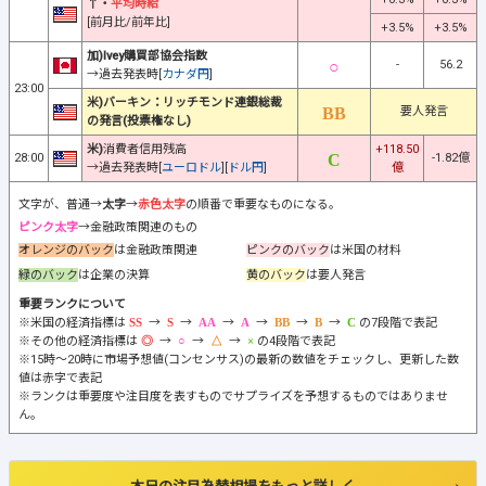
↑・
平均時給
[前月比/前年比]
+3.5%
+3.5%
加)Ivey購買部協会指数
-
56.2
→過去発表時[
カナダ円
]
23:00
米)バーキン：リッチモンド連銀総裁
要人発言
の発言(投票権なし)
米)
消費者信用残高
+118.50
28:00
-1.82億
→過去発表時[
ユーロドル
][
ドル円
]
億
文字が、普通→
太字
→
赤色太字
の順番で重要なものになる。
ピンク太字
→金融政策関連のもの
オレンジのバック
は金融政策関連
ピンクのバック
は米国の材料
緑のバック
は企業の決算
黄のバック
は要人発言
重要ランクについて
※米国の経済指標は
→
→
→
→
→
→
の7段階で表記
※その他の経済指標は
→
→
→
の4段階で表記
※15時～20時に市場予想値(コンセンサス)の最新の数値をチェックし、更新した数
値は赤字で表記
※ランクは重要度や注目度を表すものでサプライズを予想するものではありませ
ん。