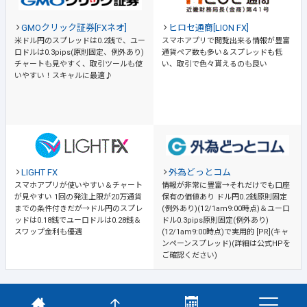
GMOクリック証券[FXネオ]
ヒロセ通商[LION FX]
米ドル円のスプレッドは0.2銭で、ユー
スマホアプリで閲覧出来る情報が豊富
ロドルは0.3pips(原則固定、例外あり)
通貨ペア数も多い＆スプレッドも低
チャートも見やすく、取引ツールも使
い、取引で色々貰えるのも良い
いやすい！スキャルに最適♪
LIGHT FX
外為どっとコム
スマホアプリが使いやすい＆チャート
情報が非常に豊富→それだけでも口座
が見やすい
1回の発注上限が20万通貨
保有の価値あり
ドル円0.2銭原則固定
までの条件付きだが→ドル円のスプレ
(例外あり)(12/1am9:00時点)＆ユーロ
ッドは0.18銭でユーロドルは0.28銭＆
ドル0.3pips原則固定(例外あり)
スワップ金利も優遇
(12/1am9:00時点)で実用的 [PR](キャ
ンペーンスプレッド)(詳細は公式HPを
ご確認ください)