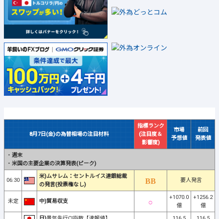
指標ランク
市場
前回
8月7日(金)の為替相場の注目材料
(注目度＆
予想値
発表値
影響度)
・
週末
・
米国の主要企業の決算発表(ピーク)
米)ムサレム：セントルイス連銀総裁
06:30
要人発言
の発言(投票権なし)
+1070.0
+1256.2
未定
中)貿易収支
億
億
日)
景気先行CI指数【速報値】
116.5
116.5