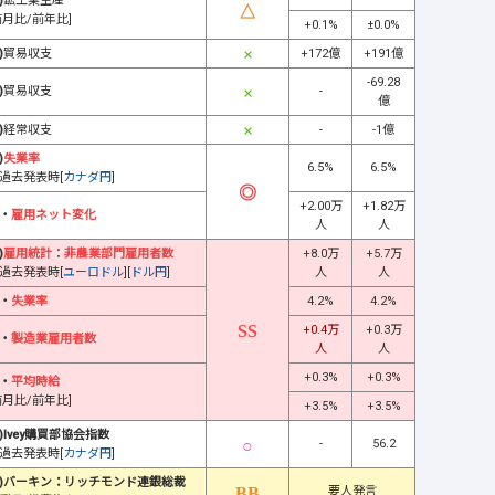
)
鉱工業生産
前月比/前年比]
+0.1%
±0.0%
)
貿易収支
+172億
+191億
-69.28
)
貿易収支
-
億
)
経常収支
-
-1億
)
失業率
6.5%
6.5%
過去発表時[
カナダ円
]
+2.00万
+1.82万
・
雇用ネット変化
人
人
)
雇用統計
：
非農業部門雇用者数
+8.0万
+5.7万
過去発表時[
ユーロドル
][
ドル円
]
人
人
・
失業率
4.2%
4.2%
+0.4万
+0.3万
・
製造業雇用者数
人
人
+0.3%
+0.3%
・
平均時給
前月比/前年比]
+3.5%
+3.5%
)Ivey購買部協会指数
-
56.2
過去発表時[
カナダ円
]
)バーキン：リッチモンド連銀総裁
要人発言