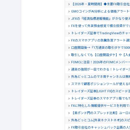
【2026年・夏時間用】◆主要FX取引
GMOコインがAI分析による価格アラー
JFXの『経済指標速報機能』がかなり使
FXを使って外貨預金感覚で積立投資がで
トレイダーズ証券でTradingView
FXのスマホアプリの急騰急落アラート
口座開設後→『1万通貨の取引ダケで500
取引しなくても【口座開設ダケ】や【入
FOMCに注目！2026年のFOMCメンバー
通貨の強弱が一目でわかる！トレイダー
外為どっとコムのマネ育チャンネルは無
スマホで顧客ポジションツールが使える
トレイダーズ証券[LIGHT FX]のスピー
トレイダーズ証券のスマホアプリ版でもTra
FXに特化した情報提供サービスを利用でき
【英ポンド円のスプレッド比較】ユーロ
外為どっとコム[外貨ネクストネオ]のス
FX取引会社のキャッシュバック企画の人