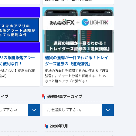
プリの急騰急落アラー
通貨の強弱が一目でわかる！トレイ
く便利な件！
ダーズ証券の『通貨強弱』
逃さない】便利なFX用
相場の方向性を確認するのに使える『通貨
勧め]
強弱』。チャート分析と併用することで、
きっと勝率アップに繋がる！
カイブ
過去記事アーカイブ
2026年7月