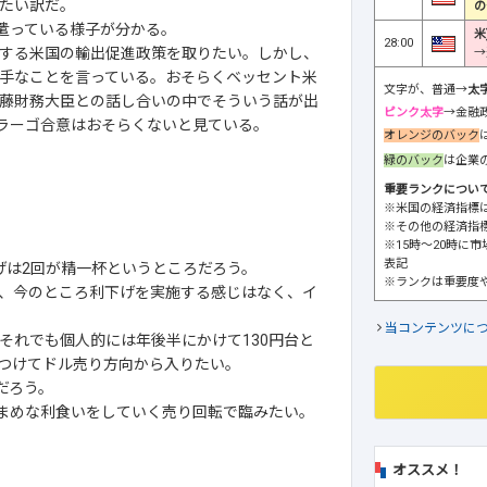
たい訳だ。
の
遣っている様子が分かる。
米
28:00
する米国の輸出促進政策を取りたい。しかし、
→
手なことを言っている。おそらくベッセント米
文字が、普通→
太
藤財務大臣との話し合いの中でそういう話が出
ピンク太字
→金融
ラーゴ合意はおそらくないと見ている。
オレンジのバック
緑のバック
は企業
重要ランクについ
※米国の経済指標
※その他の経済指
※15時～20時に
表記
げは2回が精一杯というところだろう。
※ランクは重要度
、今のところ利下げを実施する感じはなく、イ
当コンテンツに
それでも個人的には年後半にかけて130円台と
つけてドル売り方向から入りたい。
だろう。
こまめな利食いをしていく売り回転で臨みたい。
オススメ！