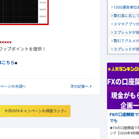
1000通貨単
取引高に応じ
スマホアプリが
スプレッドが
取引でグルメ
<<<<<
スワップポイントを提供！
スプレッドが
はこちら
■
ページの
先頭へ
次
の記事
へ
今月のFXキャンペーンお得度ランク
FXの口座開設
でも
★FXの口座開設で
ング【2026年8月