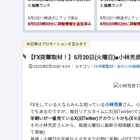
と指標ランク
と指標ランク
8月2日11時過ぎにアップ済み
8月2日11時過ぎにア
8月5日5時30分に詳細情報を追加済み
8月6日5時22分に詳
本記事はプロモーションを含みます
【FX突撃取材！】5月20日(火曜日)■小林
2025年5月20日14:04
カテゴリ：
FX突撃取材！あの人の相場
FXをしている人ならみんな知っている
小林芳彦
さん。小
でもあるのですが、毎日リアルタイムにX(旧Twitter
羊飼いが一番見ているX(旧Twitter)アカウントかも(X※旧T
その小林芳彦さんから、毎週火曜日に最新の相場観と戦
て実施)
毎週・火曜日の午後から夕方までの間に羊飼いのFXブ