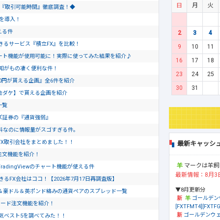
日
月
火
会社『取引可能時間』徹底調査！◆
トを導入！
える件
2
3
4
きるサービス『積立FX』を比較！
9
10
11
のチャート機能が使用可能に！実際に使ってみた結果を紹介♪
16
17
18
通知がもの凄く便利な件！
23
24
25
0円が貰える企画』全6件を紹介
30
31
金ダケ】で貰える企画を紹介
一覧
ズ証券の『通貨強弱』
料なのに情報量がスゴすぎる件。
FX取引会社をまとめました！！
最新キャッシ
ド注文機能を紹介！
マークは羊飼
dingViewのチャート機能が使える件
最新情報：8月3
るFX会社はココ！【2026年7月17日再調査版】
▼8月更新分
＆豪ドル＆英ポンド絡みの通貨ペアのスプレッド一覧
ゴールデン
ピード注文機能を紹介！
[FXTFMT4][FXTFG
ゴールデンウェ
気ベスト5を調べてみた！！