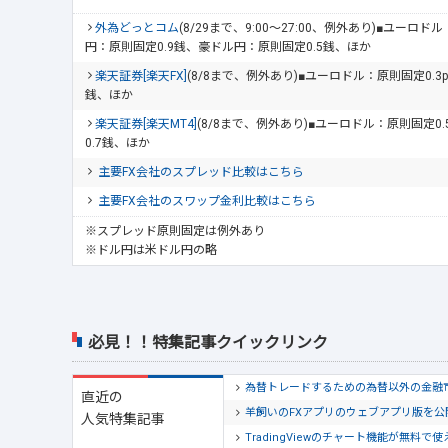
外為どっとコム
(8/29まで、9:00～27:00、例外あり)■ユーロ
円：原則固定0.9銭、豪ドル円：原則固定0.5銭、ほか
楽天証券[楽天FX]
(8/8まで、例外あり)■ユーロドル：原則固定0.3
銭、ほか
楽天証券[楽天MT4]
(8/8まで、例外あり)■ユーロドル：原則固定0
0.7銭、ほか
主要FX会社のスプレッド比較はこちら
主要FX会社のスワップ金利比較はこちら
※スプレッド原則固定は例外あり
※ドル円は米ドル円の略
必見！！特集記事クイックリンク
為替トレードするための為替以外の金融
直近の
羊飼いのFXアプリのウェブアプリ版を
人気特集記事
TradingViewのチャート機能が無料で