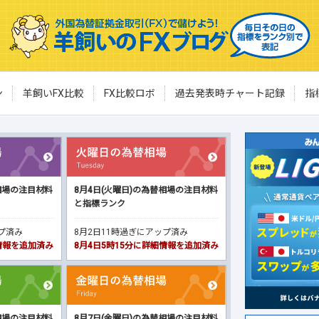
ン
羊飼いFX比較
FX比較ロボ
過去発表時チャート記録
指
相場の注目材料
8月4日(火曜日)の為替相場の注目材料
と指標ランク
ップ済み
8月2日11時過ぎにアップ済み
細情報を追加済み
8月4日5時15分に詳細情報を追加済み
相場の注目材料
8月7日(金曜日)の為替相場の注目材料