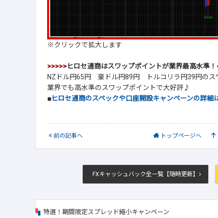
※クリックで拡大します
>>>>>
ヒロセ通商はスワップポイントが業界最高水準！
NZドル円65円 豪ドル円89円 トルコリラ円39円の
業界でも高水準のスワップポイントで大好評♪
■
ヒロセ通商のスペックや口座開設キャンペーンの詳細
前
の記事
へ
トップ
ページへ
FXキャッシュバック全一覧【随時更新】
特選！期間限定スプレッド縮小キャンペーン