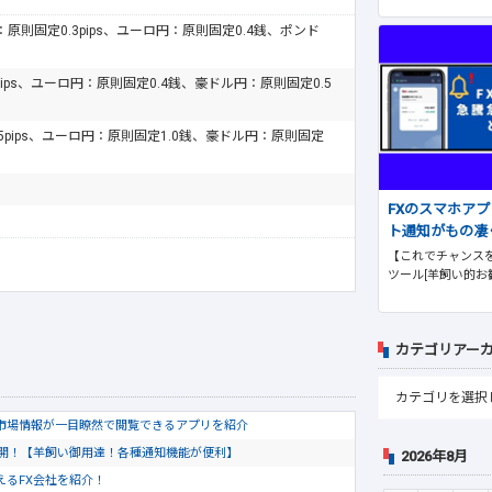
ドル：原則固定0.3pips、ユーロ円：原則固定0.4銭、ポンド
pips、ユーロ円：原則固定0.4銭、豪ドル円：原則固定0.5
.5pips、ユーロ円：原則固定1.0銭、豪ドル円：原則固定
FXのスマホア
ト通知がもの凄
【これでチャンスを
ツール[羊飼い的お
カテゴリアー
市場情報が一目瞭然で閲覧できるアプリを紹介
公開！【羊飼い御用達！各種通知機能が便利】
2026年8月
使えるFX会社を紹介！