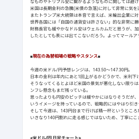
なものやトリプル安に繋がるようなものに関しては避け
米国は長期金利の急騰(米債の急落)に対して非常に気を
またトランプ米大統領は本音で言えば、米輸出企業に対
世界各国には「自国の通貨安は許さない」的な非常に勝
財務長官も緩やかなドル安はウェルカムだと思うが、加
したとしても表には出てこないだろう。よってマールア
■
現在の為替相場の戦略やスタンス
■
今週の米ドル/円予想レンジは、143.50～147.30円。
日本の金利は年内にあと1回上がるかどうかで、米利下
そうなってくるとよほど米国の景気が悪化しない限りは
ンフレ懸念もまだ残っている。
思ったよりも円安のピッチは緩やかにはなりそうだが、
いうイメージを持っているので、戦略的にはやはり引き
そして今週は、143円台まで行けば精一杯というところ
いきなり140円割れに走る感じではないため、丁寧に
<米ドル/円 日足チャート>