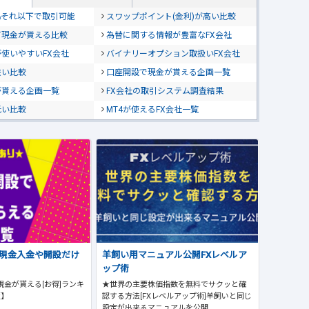
位&それ以下で取引可能
スワップポイント(金利)が高い比較
て現金が貰える比較
為替に関する情報が豊富なFX会社
使いやすいFX会社
バイナリーオプション取扱いFX会社
狭い比較
口座開設で現金が貰える企画一覧
が貰える企画一覧
FX会社の取引システム調査結果
低い比較
MT4が使えるFX会社一覧
で現金入金や開設だけ
羊飼い用マニュアル公開FXレベルア
ップ術
現金が貰える[お得]ランキ
★世界の主要株価指数を無料でサクッと確
版】
認する方法[FXレベルアップ術]羊飼いと同じ
設定が出来るマニュアルを公開