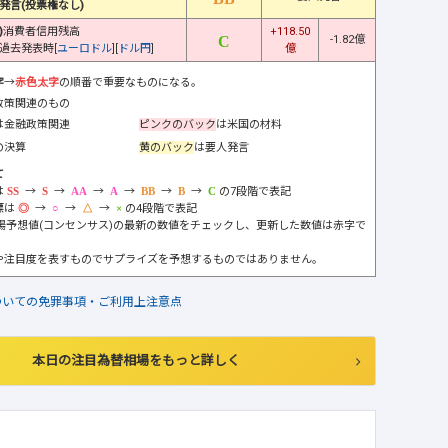
発言(投票権なし)
)
消費者信用残高
+118.50
-1.82億
過去発表時[
ユーロドル
][
ドル円
]
億
字
→
赤色太字
の順番で重要なものになる。
政策関連のもの
は金融政策関連
ピンクのバック
は米国の材料
の決算
黄のバック
は要人発言
て
は
→
→
→
→
→
→
の7段階で表記
標は
→
→
→
の4段階で表記
市場予想値(コンセンサス)の最新の数値をチェックし、更新した数値は赤字で
や注目度を表すものでサプライズを予想するものではありません。
ついての免罪事項・ご利用上注意点
本日の注目為替相場をもっと詳しく