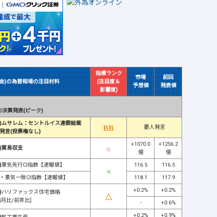
指標ランク
市場
前回
(金)の為替相場の注目材料
(注目度＆
予想値
発表値
影響度)
決算発表(ピーク)
)ムサレム：セントルイス連銀総裁
要人発言
発言(投票権なし)
+1070.0
+1256.2
)貿易収支
億
億
)
景気先行CI指数【速報値】
116.5
116.5
・
景気一致CI指数【速報値】
118.1
117.9
+0.2%
+0.2%
)
ハリファックス住宅価格
前月比/前年比]
-
+0.6%
+0.2%
+0.9%