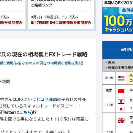
と指標ランク
ップ済み
8月2日11時過ぎにアップ済み
細情報を追加済み
8月7日5時15分に詳細情報を追加済み
8月7日
芳彦氏の現在の相場観とFXトレード戦略
・
週末
観と戦略[有名なあの人の現在の相場観と戦略を取材]
・
米国の主要企業の
米
06:30
の
未定
中
林さんは
JFX
という
ヒロセ通商
の子会社の社長
日
14:00
)で公開しているスキャルトレードがスゴイ！！
↑
witterは
こちら
)!?
英
略を聞ける事になりました！！(※取材は電話に
[
ログでアップしますので、お楽しみに♪
15:00