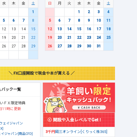
水
木
金
土
日
月
火
水
木
金
土
1
1
2
3
4
5
6
7
8
5
6
7
8
9
10
11
12
13
14
15
12
13
14
15
16
17
18
19
20
21
22
19
20
21
22
23
24
25
26
27
28
29
26
27
28
29
30
31
＼ FX口座開設で現金や本が貰える ／
ュバック一覧
いＦＸ限定特典
日11時に更新
開設や入金レベルでGet！
ウェイジャパン
X]
3千円
岡三オンライン[くりっく株365]
イジャパン[商品CFD]