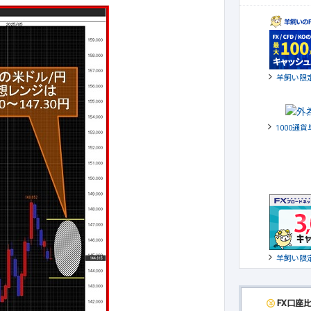
羊飼い限
1000通
羊飼い限
FX口座