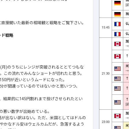
独
[
独
さんに直接聞いた最新の相場観と戦略をご覧下さい。
仏
15:45
仏
ード戦略
加
→
↑
米
2日(月)のうちにレンジが突破されるととてつもな
→
した。この流れでみんなショートが切れたと思う。
21:30
↑
150円が近いというムードになった。
分が間違っているのではないかと思いつつ、
↑
、結果的に145円割れまで投げさせられたとい
↑
[
の悪い数字が出始めている。
加
話が出ない訳はない。ただ、米国としてはドルの
→
23:00
やかなドル安はウェルカムだが、急落するよう
米