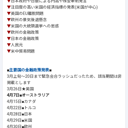
▼
日本政府や日銀による円高や株安牽制発言
▼
注目度の高い米国の経済指標の発表(米国が中心)
▼
英国のEU離脱問題
▼
欧州の景気後退懸念
▼
米国の大統領選挙への思惑
▼
欧州の金融政策
▼
日本の金融政策
▼
人民元
▼
米中貿易問題
■
主要国の金融政策発表
■
3月上旬～20日まで緊急会合ラッシュだったため、該当期間は非
掲載とします
3月26日★英国
4月7日■オーストラリア
4月15日■カナダ
4月22日■トルコ
4月28日■日本
4月29日■米国
4月30日■欧州