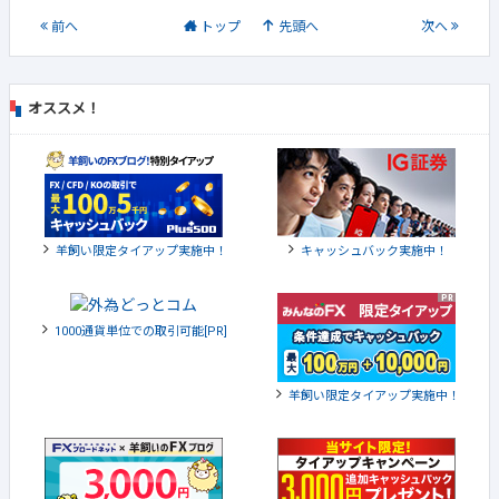
前
へ
トップ
先頭へ
次
へ
オススメ！
羊飼い限定タイアップ実施中！
キャッシュバック実施中！
1000通貨単位での取引可能[PR]
羊飼い限定タイアップ実施中！