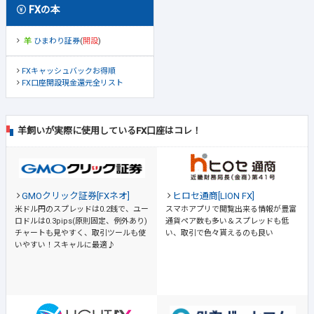
FXの本
ひまわり証券
(
開設
)
FXキャッシュバックお得順
FX口座開設現金還元全リスト
羊飼いが実際に使用しているFX口座はコレ！
GMOクリック証券[FXネオ]
ヒロセ通商[LION FX]
米ドル円のスプレッドは0.2銭で、ユー
スマホアプリで閲覧出来る情報が豊富
ロドルは0.3pips(原則固定、例外あり)
通貨ペア数も多い＆スプレッドも低
チャートも見やすく、取引ツールも使
い、取引で色々貰えるのも良い
いやすい！スキャルに最適♪