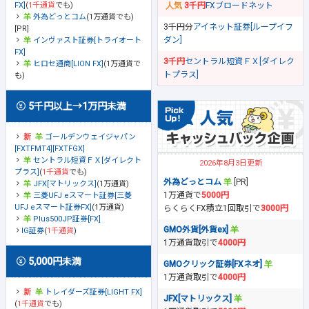
FX]
(
1千通貨
でも)
3千円
FXブロードネット
外為どっとコム
(1万通貨でも)
3千円分
アイネット証券[ループイフ
[PR]
ダン]
インヴァスト証券[トライオート
FX]
3千円
セントラル短資ＦＸ[ダイレク
ヒロセ通商[LION FX]
(1万通貨で
トプラス]
も)
5千円以上→1万円未満
ゴールデンウェイジャパン
[FXTFMT4][FXTFGX]
セントラル短資ＦＸ[ダイレクト
2026年8月3日更新
プラス]
(
1千通貨
でも)
外為どっとコム
[PR]
JFX[マトリックス]
(1万通貨)
1万通貨で
5000円
三菱UFJ eスマート証券[三菱
UFJ eスマート証券FX]
(1万通貨)
らくらくFX積立1回取引で
3000円
Plus500JP証券[FX]
GMO外貨[外貨ex]
IG証券
(
1千通貨
)
1万通貨取引で
4000円
5,000円未満
GMOクリック証券[FXネオ]
1万通貨取引で
4000円
トレイダーズ証券[LIGHT FX]
JFX[マトリックス]
(
1千通貨
でも)