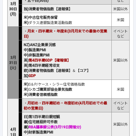
・
五十日(30日)
など
3月
30日
独)消費者物価指数【速報値】
米国以外
(月)
米)中古住宅販売保留
米国
米)
ダラス連銀製造業活動指数
・
月末・四半期末・年度末(3月月末での最後の営業
イベント
日)
など
NZ)ANZ企業景況感
中)製造業PMI
中)非製造業PMI
3月
英)
第4四半期GDP【確報値】
米国以外
31日
英)第4四半期経常収支
(火)
欧)消費者物価指数【速報値】
＆
【コア】
加)
GDP
米)
S＆P/ケース・シラー住宅価格指数
米)シカゴ購買部協会景気指数
米国
米)消費者信頼感指数
・
月初め・四半期初め・年度初め(4月月初めでの最
イベント
初の営業日)
など
日)第1四半期日銀短観
豪)住宅建設許可件数
米国以外
豪)
RBA議事録公表(3月19日開催分)
4月
中)財新製造業PMI
1日