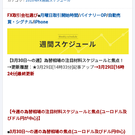
カテゴリ：
2020年FX週間スケジュール
FX取引会社選び
■
月曜日取引開始時間
/
バイナリーOP
/
自動売
買・シグナル
/
iPhone
【3月30日～の週】為替相場の注目材料スケジュールと焦点！
→更新履歴
：★3月29日[14時33分]記事アップ
→3月29日[16時
24分]
最終更新
【今週の為替相場の注目材料スケジュールと焦点(ユーロドル及
びドル円が中心)】
■
3月30日～の週の為替相場の焦点(ユーロドル及びドル円中心)