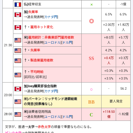
仏)
経常収支
-
-1億
加)
失業率
6.5%
6.5%
→過去発表時[
カナダ円
]
+2.00万
+1.82万
↑・
雇用ネット変化
人
人
米)
雇用統計
：
非農業部門雇用者数
+8.0万
+5.7万
→過去発表時[
ユーロドル
][
ドル円
]
人
人
21:30
↑・
失業率
4.2%
4.2%
+0.4万
+0.3万
↑・
製造業雇用者数
人
人
+0.3%
+0.3%
↑・
平均時給
[前月比/前年比]
+3.5%
+3.5%
加)Ivey購買部協会指数
-
56.2
→過去発表時[
カナダ円
]
23:00
米)バーキン：リッチモンド連銀総裁
要人発言
の発言(投票権なし)
米)
消費者信用残高
+118.50
28:00
-1.82億
→過去発表時[
ユーロドル
][
ドル円
]
億
文字が、普通→
太字
→
赤色太字
の順番で重要なものになる。