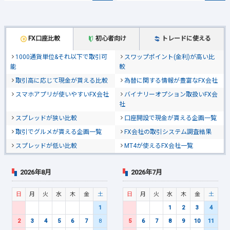
FX口座比較
初心者向け
トレードに使える
1000通貨単位&それ以下で取引可
スワップポイント(金利)が高い比
能
較
取引高に応じて現金が貰える比較
為替に関する情報が豊富なFX会社
スマホアプリが使いやすいFX会社
バイナリーオプション取扱いFX会
社
スプレッドが狭い比較
口座開設で現金が貰える企画一覧
取引でグルメが貰える企画一覧
FX会社の取引システム調査結果
スプレッドが低い比較
MT4が使えるFX会社一覧
2026年8月
2026年7月
日
月
火
水
木
金
土
日
月
火
水
木
金
土
1
1
2
3
4
2
3
4
5
6
7
8
5
6
7
8
9
10
11