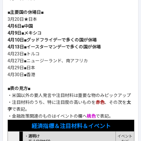
■主要国の休場日■
3月20日★日本
4月6日■中国
4月9日■メキシコ
4月10日■グッドフライデーで多くの国が休場
4月13日■イースターマンデーで多くの国が休場
4月23日■トルコ
4月27日■ニュージーランド、南アフリカ
4月29日■日本
4月30日■香港
■表の見方■
・米国以外の要人発言や注目材料は重要な物のみピックアップ
・注目材料のうち、特に注目度の高いものを
赤色
、その次を
太
字
で表記。
・金融政策関連のものはイベントの欄へ
桃色
で表記。
経済指標＆注目材料＆イベント
・
週明け
イベント