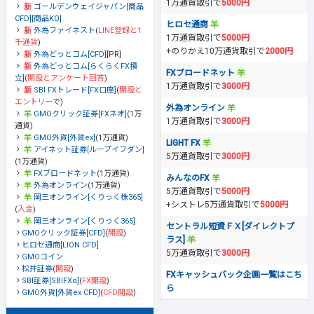
1万通貨取引で
5000円
ゴールデンウェイジャパン[商品
CFD][商品KO]
ヒロセ通商
外為ファイネスト
(
LINE登録と1
1万通貨取引で
5000円
千通貨
)
+のりかえ10万通貨取引で
2000円
外為どっとコム[CFD]
[PR]
外為どっとコム[らくらくFX積
FXブロードネット
立]
(
開設とアンケート回答
)
1万通貨取引で
3000円
SBI FXトレード[FX口座]
(
開設と
エントリー
で)
外為オンライン
GMOクリック証券[FXネオ]
(1万
1万通貨取引で
3000円
通貨)
GMO外貨[外貨ex]
(1万通貨)
LIGHT FX
アイネット証券[ループイフダン]
5万通貨取引で
3000円
(1万通貨)
FXブロードネット
(1万通貨)
みんなのFX
外為オンライン
(1万通貨)
5万通貨取引で
5000円
岡三オンライン[くりっく株365]
+シストレ5万通貨取引で
5000円
(
入金
)
岡三オンライン[くりっく365]
セントラル短資ＦＸ[ダイレクトプ
GMOクリック証券[CFD]
(
開設
)
ラス]
ヒロセ通商[LION CFD]
5万通貨取引で
3000円
GMOコイン
松井証券
(
開設
)
FXキャッシュバック企画一覧はこち
SBI証券[SBIFXα]
(
FX開設
)
ら
GMO外貨[外貨ex CFD]
(
CFD開設
)