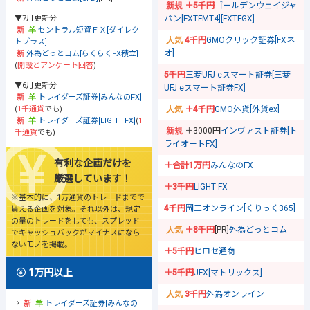
＋5千円
ゴールデンウェイジャ
▼7月更新分
パン[FXTFMT4][FXTFGX]
セントラル短資ＦＸ[ダイレク
4千円
GMOクリック証券[FXネ
トプラス]
オ]
外為どっとコム[らくらくFX積立]
(
開設とアンケート回答
)
5千円
三菱UFJ eスマート証券[三菱
▼6月更新分
UFJ eスマート証券FX]
トレイダーズ証券[みんなのFX]
(
1千通貨
でも)
＋4千円
GMO外貨[外貨ex]
トレイダーズ証券[LIGHT FX]
(
1
＋3000円
インヴァスト証券[ト
千通貨
でも)
ライオートFX]
有利な企画だけを
＋合計1万円
みんなのFX
厳選しています！
＋3千円
LIGHT FX
※基本的に、1万通貨のトレードまでで
4千円
岡三オンライン[くりっく365]
貰える企画を対象。それ以外は、規定
の量のトレードをしても、スプレッド
＋8千円
[PR]
外為どっとコム
でキャッシュバックがマイナスになら
ないモノを掲載。
＋5千円
ヒロセ通商
1万円以上
＋5千円
JFX[マトリックス]
3千円
外為オンライン
トレイダーズ証券[みんなの