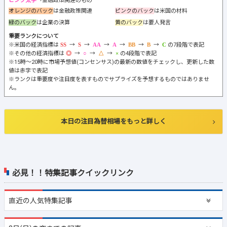
ピンク太字
→金融政策関連のもの
オレンジのバック
は金融政策関連
ピンクのバック
は米国の材料
緑のバック
は企業の決算
黄のバック
は要人発言
重要ランクについて
※米国の経済指標は
→
→
→
→
→
→
の7段階で表記
※その他の経済指標は
→
→
→
の4段階で表記
※15時～20時に市場予想値(コンセンサス)の最新の数値をチェックし、更新した数
値は赤字で表記
※ランクは重要度や注目度を表すものでサプライズを予想するものではありませ
ん。
本日の注目為替相場をもっと詳しく
必見！！特集記事クイックリンク
直近の
人気特集記事