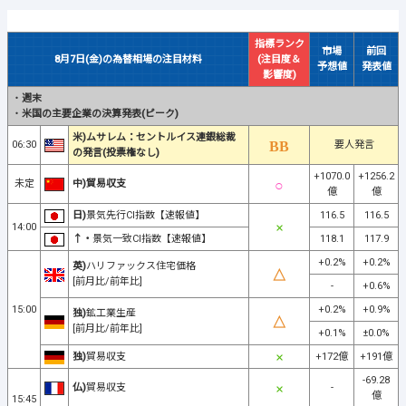
指標ランク
市場
前回
8月7日(金)の為替相場の注目材料
(注目度＆
予想値
発表値
影響度)
・
週末
・
米国の主要企業の決算発表(ピーク)
米)ムサレム：セントルイス連銀総裁
06:30
要人発言
の発言(投票権なし)
+1070.0
+1256.2
未定
中)貿易収支
億
億
日)
景気先行CI指数【速報値】
116.5
116.5
14:00
↑・
景気一致CI指数【速報値】
118.1
117.9
+0.2%
+0.2%
英)
ハリファックス住宅価格
[前月比/前年比]
-
+0.6%
15:00
+0.2%
+0.9%
独)
鉱工業生産
[前月比/前年比]
+0.1%
±0.0%
独)
貿易収支
+172億
+191億
-69.28
仏)
貿易収支
-
億
15:45