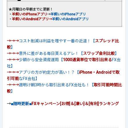
★月曜日の早朝までに更新！
・
羊飼いのiPhoneアプリ
→
羊飼いのiPhoneアプリ
・
羊飼い
のAndroidアプリ
→
羊飼いのAndroidアプリ
→→→
コスト削減は利益を増やす一番の近道！【
スプレッド比
較
】
→→→
意外に差がある毎日貰えるアレ！【
スワップ金利比較
】
→→→
少額から安全資産運用【
1000通貨単位で取引出来る
FX会
社】
→→→
アプリの方が約定力が高い！？【
iPhone・Androidで取
引可能
なFX会社】
→→→
週明け朝3時から取引出来るFX会社も！【
取引可能時間比
較
】
→
■随時更新■
FXキャンペーン[お得]＆[凄い]＆[有利]ランキング