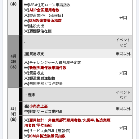
(水)
米)
MBA住宅ローン申請指数
米)
ADP全国雇用者数
米)
製造業PMI【確報値】
米国
米)
ISM製造業景況指数
米)
建設支出
米)週間原油在庫
イベント
-
など
加)貿易収支
米国以外
4月
2日
米)
チャレンジャー人員削減予定数
(木)
米)
新規失業保険申請件数
米)貿易収支
米国
米)製造業受注指数
米)
週間天然ガス貯蔵量
イベント
・
週末
など
豪)
小売売上高
4月
米国以外
中)財新サービス業PMI
3日
(金)
米)
雇用統計
：
非農業部門雇用者数
/
失業率
/
製造業雇
用者数
/
平均時給
米国
米)
サービス業PMI【確報値】
米)
ISM非製造業景況指数