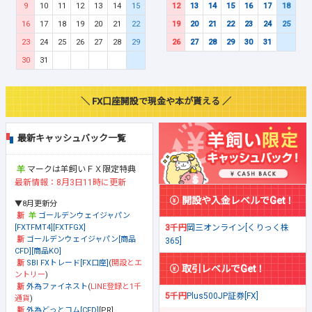
9
10
11
12
13
14
15
12
13
14
15
16
17
18
16
17
18
19
20
21
22
19
20
21
22
23
24
25
23
24
25
26
27
28
29
26
27
28
29
30
31
30
31
＼ FX口座開設で現金や本が貰える ／
最新キャッシュバック一覧
マークは羊飼いＦＸ限定特典
最新情報：8月3日11時に更新
開設や入金レベルでGet！
▼8月更新分
ゴールデンウェイジャパン
[FXTFMT4][FXTFGX]
3千円
岡三オンライン[くりっく株
ゴールデンウェイジャパン[商品
365]
CFD][商品KO]
SBI FXトレード[FX口座]
(
開設とエ
取引レベルでGet！
ントリー
)
外為ファイネスト
(
LINE登録と1千
5千円
Plus500JP証券[FX]
通貨
)
外為どっとコム[CFD]
[PR]