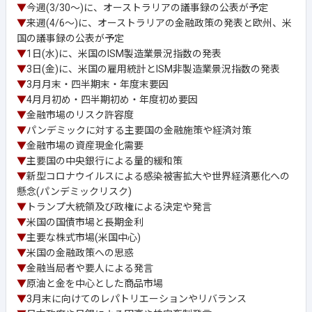
▼
今週(3/30～)に、オーストラリアの議事録の公表が予定
▼
来週(4/6～)に、オーストラリアの金融政策の発表と欧州、米
国の議事録の公表が予定
▼
1日(水)に、米国のISM製造業景況指数の発表
▼
3日(金)に、米国の雇用統計とISM非製造業景況指数の発表
▼
3月月末・四半期末・年度末要因
▼
4月月初め・四半期初め・年度初め要因
▼
金融市場のリスク許容度
▼
パンデミックに対する主要国の金融施策や経済対策
▼
金融市場の資産現金化需要
▼
主要国の中央銀行による量的緩和策
▼
新型コロナウイルスによる感染被害拡大や世界経済悪化への
懸念(パンデミックリスク)
▼
トランプ大統領及び政権による決定や発言
▼
米国の国債市場と長期金利
▼
主要な株式市場(米国中心)
▼
米国の金融政策への思惑
▼
金融当局者や要人による発言
▼
原油と金を中心とした商品市場
▼
3月末に向けてのレパトリエーションやリバランス