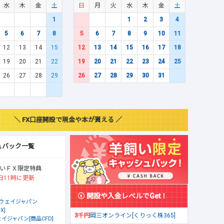
水
木
金
土
日
月
火
水
木
金
土
1
1
2
3
4
5
6
7
8
5
6
7
8
9
10
11
12
13
14
15
12
13
14
15
16
17
18
19
20
21
22
19
20
21
22
23
24
25
26
27
28
29
26
27
28
29
30
31
＼ FX口座開設で現金や本が貰える ／
ュバック一覧
いＦＸ限定特典
日11時に更新
開設や入金レベルでGet！
ウェイジャパン
X]
3千円
岡三オンライン[くりっく株365]
イジャパン[商品CFD]