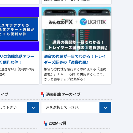
プリの急騰急落アラー
通貨の強弱が一目でわかる！トレイ
く便利な件！
ダーズ証券の『通貨強弱』
逃さない】便利なFX用
相場の方向性を確認するのに使える『通貨
勧め]
強弱』。チャート分析と併用することで、
きっと勝率アップに繋がる！
カイブ
過去記事アーカイブ
2026年7月