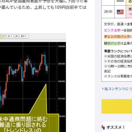
1月ADP全国雇用者数が予想を大幅に下回った事
の
や萎んでいるため、上昇しても109円台前半では
米
28:00
→
文字が、普通→
太
ピンク太字
→金融
オレンジのバック
緑のバック
は企業
重要ランクについ
※米国の経済指標
※その他の経済指
※15時～20時に
表記
※ランクは重要度
当コンテンツに
オススメ！