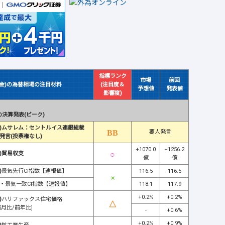
指標ランク
市場
前回
(金)の為替相場の注目材料
(注目度＆
予想値
発表値
影響度)
決算発表(ピーク)
)ムサレム：セントルイス連銀総裁
要人発言
発言(投票権なし)
+1070.0
+1256.2
)貿易収支
億
億
)
景気先行CI指数【速報値】
116.5
116.5
・
景気一致CI指数【速報値】
118.1
117.9
+0.2%
+0.2%
)
ハリファックス住宅価格
前月比/前年比]
-
+0.6%
+0.2%
+0.9%