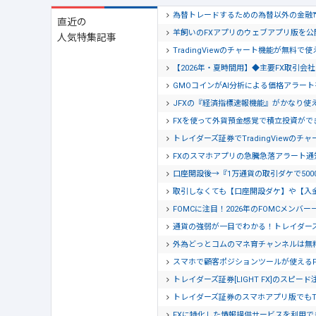
為替トレードするための為替以外の金融
直近の
羊飼いのFXアプリのウェブアプリ版を
人気特集記事
TradingViewのチャート機能が無料で
【2026年・夏時間用】◆主要FX取引
GMOコインがAI分析による価格アラー
JFXの『経済指標速報機能』がかなり使
FXを使って外貨預金感覚で積立投資がで
トレイダーズ証券でTradingView
FXのスマホアプリの急騰急落アラート
口座開設後→『1万通貨の取引ダケで500
取引しなくても【口座開設ダケ】や【入
FOMCに注目！2026年のFOMCメンバー
通貨の強弱が一目でわかる！トレイダー
外為どっとコムのマネ育チャンネルは無
スマホで顧客ポジションツールが使える
トレイダーズ証券[LIGHT FX]のスピー
トレイダーズ証券のスマホアプリ版でもTra
FXに特化した情報提供サービスを利用でき