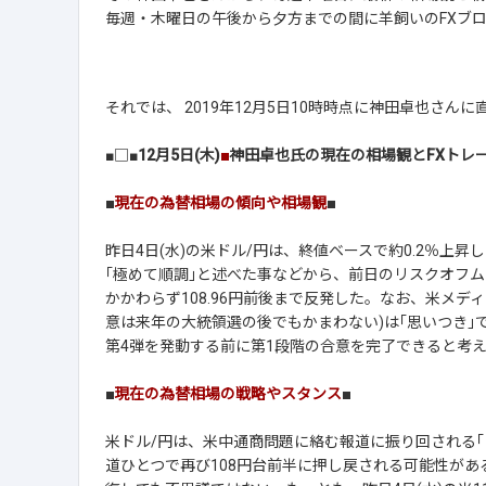
毎週・木曜日の午後から夕方までの間に羊飼いのFXブ
それでは、 2019年12月5日10時時点に神田卓也さ
■□■
12月5日(木)
■
神田卓也氏の現在の相場観とFXトレ
■
現在の為替相場の傾向や相場観
■
昨日4日(水)の米ドル/円は、終値ベースで約0.2％上
｢極めて順調｣と述べた事などから、前日のリスクオフム
かかわらず108.96円前後まで反発した。なお、米メディ
意は来年の大統領選の後でもかまわない)は｢思いつき｣で
第4弾を発動する前に第1段階の合意を完了できると考
■
現在の為替相場の戦略やスタンス
■
米ドル/円は、米中通商問題に絡む報道に振り回される
道ひとつで再び108円台前半に押し戻される可能性があ