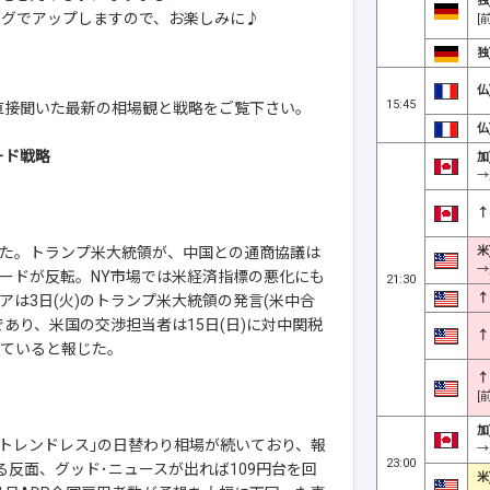
独
ログでアップしますので、お楽しみに♪
[
独
仏
15:45
んに直接聞いた最新の相場観と戦略をご覧下さい。
仏
ード戦略
加
→
↑
米
昇した。トランプ米大統領が、中国との通商協議は
→
ードが反転。NY市場では米経済指標の悪化にも
21:30
↑
アは3日(火)のトランプ米大統領の発言(米中合
あり、米国の交渉担当者は15日(日)に対中関税
↑
えていると報じた。
↑
[
加
｢トレンドレス｣の日替わり相場が続いており、報
→
23:00
る反面、グッド･ニュースが出れば109円台を回
米