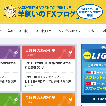
ン
羊飼いFX比較
FX比較ロボ
過去発表時チャート記録
指
替相場の注目材
8月11日(火曜日)の為替相場の注目材
料と指標ランク
ップ済み
8月9日10時過ぎにアップ済み
に詳細情報を追
8月11日の朝7時までに詳細情報を追
記予定