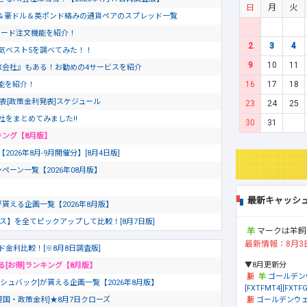
日
月
火
＆豪ドル＆英ポンド絡みの通貨ペアのスプレッド一覧
ピード注文機能を紹介！
2
3
4
気ベスト5を調べてみた！！
9
10
11
X会社』もある！お勧めの4サービスを紹介
16
17
18
文機能を紹介！
発表[政策金利発表]スケジュール
23
24
25
社をまとめてみました!!
30
31
キング【8月版】
26年8月-9月開催分】[8月4日版]
ペーン一覧【2026年08月版】
最新キャッシ
が貰える企画一覧【2026年8月版】
ビス】を全てピックアップして比較！[8月7日版]
マークは羊飼
最新情報：8月3
ド金利比較！[※8月8日調査版]
▼8月更新分
る[お得]ランキング【8月版】
ゴールデン
シュバック]が貰える企画一覧【2026年8月版】
[FXTFMT4][FXTFG
ゴールデンウェ
要国・政策金利]★8月7日クローズ