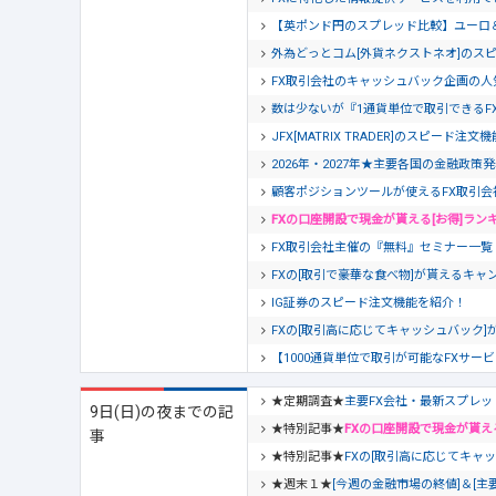
【英ポンド円のスプレッド比較】ユーロ
外為どっとコム[外貨ネクストネオ]のス
FX取引会社のキャッシュバック企画の人
数は少ないが『1通貨単位で取引できるF
JFX[MATRIX TRADER]のスピード注
2026年・2027年★主要各国の金融政策
顧客ポジションツールが使えるFX取引会
FXの口座開設で現金が貰える[お得]ラン
FX取引会社主催の『無料』セミナー一覧【20
FXの[取引で豪華な食べ物]が貰えるキャン
IG証券のスピード注文機能を紹介！
FXの[取引高に応じてキャッシュバック]
【1000通貨単位で取引が可能なFXサー
★定期調査★
主要FX会社・最新スプレッ
9日(日)の夜までの記
★特別記事★
FXの口座開設で現金が貰え
事
★特別記事★
FXの[取引高に応じてキャッ
★週末１★
[今週の金融市場の終値]＆[主