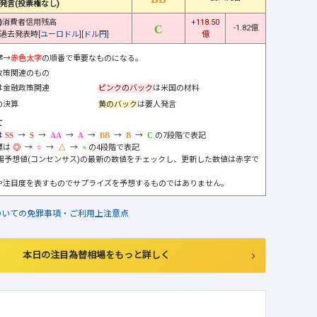
発言(投票権なし)
)
消費者信用残高
+118.50
-1.82億
過去発表時[
ユーロドル
][
ドル円
]
億
字
→
赤色太字
の順番で重要なものになる。
政策関連のもの
は金融政策関連
ピンクのバック
は米国の材料
の決算
黄のバック
は要人発言
て
は
→
→
→
→
→
→
の7段階で表記
標は
→
→
→
の4段階で表記
市場予想値(コンセンサス)の最新の数値をチェックし、更新した数値は赤字で
や注目度を表すものでサプライズを予想するものではありません。
ついての免罪事項・ご利用上注意点
本日の注目為替相場をもっと詳しく