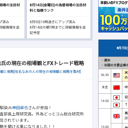
替相場の注目材
8月14日(金曜日)の為替相場の注目材
料と指標ランク
ップ済み
8月9日10時過ぎにアップ済み
に詳細情報を追
8月14日の朝7時までに詳細情報を追
記予定
8月7日
・
週末
卓也氏の現在の相場観とFXトレード戦略
・
米国の主要企業の
場観と戦略[有名なあの人の現在の相場観と戦略を取材]
米
06:30
の
未定
中
日
14:00
↑
お馴染み
神田卓也
さんが参加！
英
査部長上席研究員。外為どっとコム総合研究所
[
信されています。
略を聞ける事になりました！！
15:00