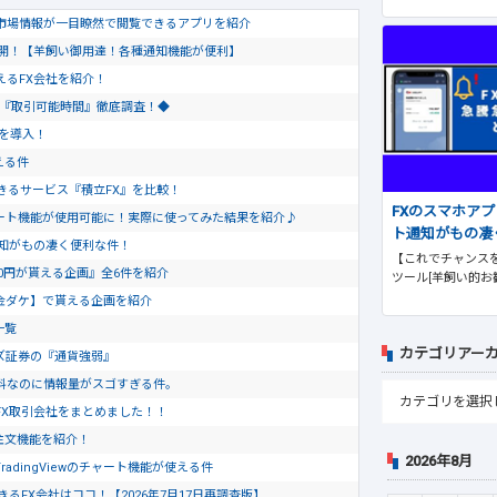
市場情報が一目瞭然で閲覧できるアプリを紹介
公開！【羊飼い御用達！各種通知機能が便利】
使えるFX会社を紹介！
会社『取引可能時間』徹底調査！◆
トを導入！
える件
きるサービス『積立FX』を比較！
FXのスマホア
のチャート機能が使用可能に！実際に使ってみた結果を紹介♪
ト通知がもの凄
通知がもの凄く便利な件！
【これでチャンスを
0円が貰える企画』全6件を紹介
ツール[羊飼い的お
金ダケ】で貰える企画を紹介
一覧
カテゴリアー
ズ証券の『通貨強弱』
料なのに情報量がスゴすぎる件。
FX取引会社をまとめました！！
ド注文機能を紹介！
2026年8月
dingViewのチャート機能が使える件
るFX会社はココ！【2026年7月17日再調査版】