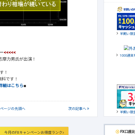
羊飼い限
ー
<<<<<
1000通
の志摩力男氏が出演！
す！
無料です！
詳細はこちら
■
ページの
先頭へ
次
の記事
へ
羊飼い限
FX口座
今月のFXキャンペーンお得度ランク