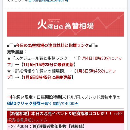
カテゴリ：
今日の為替相場2026年01月
■□■
今日の為替相場の注目材料と指標ランク
■□■
更新履歴
：
★「スケジュール表と指標ランク」→【
1月4日10時30分にアッ
プ
】
→【
1月6日15時23分に最終更新
】
★「詳細情報や羊飼いの相場観」→【
1月6日5時45分にアッ
プ
】
→【
1月6日5時45分に最終更新
】
→
[羊飼い限定・口座開設特典]
米ドル/円スプレッド最狭水準の
GMOクリック証券
→取引開始で4000円
【為替相場】本日の必見イベント＆経済指標はコレだ！！
>>
FX
経済指標通知システム
・22時00分：
独)消費者物価指数【速報値】