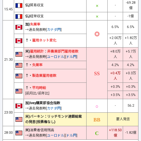
-69.28
仏)
貿易収支
-
億
15:45
仏)
経常収支
-
-1億
加)
失業率
6.5%
6.5%
→過去発表時[
カナダ円
]
+2.00万
+1.82万
↑・
雇用ネット変化
人
人
米)
雇用統計
：
非農業部門雇用者数
+8.0万
+5.7万
→過去発表時[
ユーロドル
][
ドル円
]
人
人
21:30
↑・
失業率
4.2%
4.2%
+0.4万
+0.3万
↑・
製造業雇用者数
人
人
+0.3%
+0.3%
↑・
平均時給
[前月比/前年比]
+3.5%
+3.5%
加)Ivey購買部協会指数
-
56.2
→過去発表時[
カナダ円
]
23:00
米)バーキン：リッチモンド連銀総裁
要人発言
の発言(投票権なし)
米)
消費者信用残高
+118.50
28:00
-1.82億
→過去発表時[
ユーロドル
][
ドル円
]
億