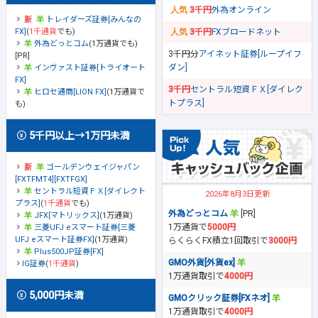
3千円
外為オンライン
トレイダーズ証券[みんなの
FX]
(
1千通貨
でも)
3千円
FXブロードネット
外為どっとコム
(1万通貨でも)
3千円分
アイネット証券[ループイフ
[PR]
ダン]
インヴァスト証券[トライオート
FX]
3千円
セントラル短資ＦＸ[ダイレク
ヒロセ通商[LION FX]
(1万通貨で
トプラス]
も)
5千円以上→1万円未満
ゴールデンウェイジャパン
[FXTFMT4][FXTFGX]
セントラル短資ＦＸ[ダイレクト
2026年8月3日更新
プラス]
(
1千通貨
でも)
外為どっとコム
[PR]
JFX[マトリックス]
(1万通貨)
1万通貨で
5000円
三菱UFJ eスマート証券[三菱
UFJ eスマート証券FX]
(1万通貨)
らくらくFX積立1回取引で
3000円
Plus500JP証券[FX]
GMO外貨[外貨ex]
IG証券
(
1千通貨
)
1万通貨取引で
4000円
5,000円未満
GMOクリック証券[FXネオ]
1万通貨取引で
4000円