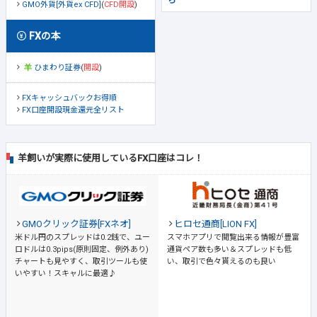
ら
GMO外貨[外貨ex CFD]
(
CFD開設
)
FXの本
ひまわり証券
(
開設
)
FXキャッシュバックお得順
FX口座開設現金還元全リスト
羊飼いが実際に使用しているFX口座はコレ！
GMOクリック証券[FXネオ]
ヒロセ通商[LION FX]
米ドル円のスプレッドは0.2銭で、ユー
スマホアプリで閲覧出来る情報が豊富
ロドルは0.3pips(原則固定、例外あり)
通貨ペア数も多い＆スプレッドも低
チャートも見やすく、取引ツールも使
い、取引で色々貰えるのも良い
いやすい！スキャルに最適♪