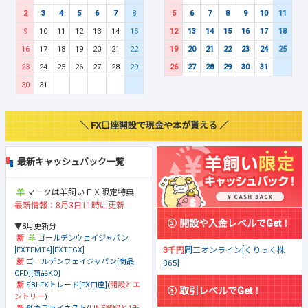
2
3
4
5
6
7
8
5
6
7
8
9
10
11
9
10
11
12
13
14
15
12
13
14
15
16
17
18
16
17
18
19
20
21
22
19
20
21
22
23
24
25
23
24
25
26
27
28
29
26
27
28
29
30
31
30
31
＼ FX口座開設で現金や本が貰える ／
最新キャッシュバック一覧
マークは羊飼いＦＸ限定特典
最新情報：8月3日11時に更新
開設や入金レベルでGet！
▼8月更新分
ゴールデンウェイジャパン
[FXTFMT4][FXTFGX]
3千円
岡三オンライン[くりっく株
ゴールデンウェイジャパン[商品
365]
CFD][商品KO]
SBI FXトレード[FX口座]
(
開設とエ
取引レベルでGet！
ントリー
)