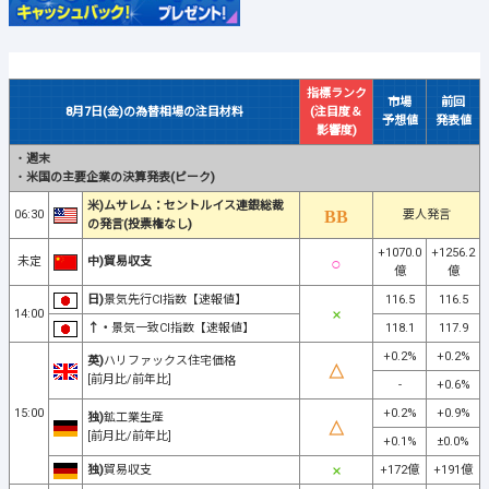
指標ランク
市場
前回
8月7日(金)の為替相場の注目材料
(注目度＆
予想値
発表値
影響度)
・
週末
・
米国の主要企業の決算発表(ピーク)
米)ムサレム：セントルイス連銀総裁
06:30
要人発言
の発言(投票権なし)
+1070.0
+1256.2
未定
中)貿易収支
億
億
日)
景気先行CI指数【速報値】
116.5
116.5
14:00
↑・
景気一致CI指数【速報値】
118.1
117.9
+0.2%
+0.2%
英)
ハリファックス住宅価格
[前月比/前年比]
-
+0.6%
15:00
+0.2%
+0.9%
独)
鉱工業生産
[前月比/前年比]
+0.1%
±0.0%
独)
貿易収支
+172億
+191億