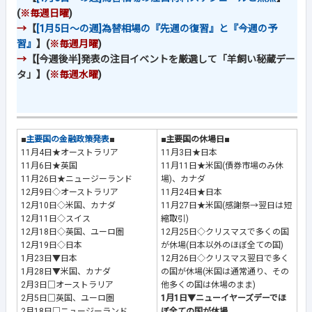
(
※毎週日曜
)
→
【
[1月5日～の週]為替相場の『先週の復習』と『今週の予
習』
】(
※毎週月曜
)
→
【[今週後半]発表の注目イベントを厳選して「羊飼い秘蔵デー
タ」】(
※毎週水曜
)
■
主要国の金融政策発表
■
■主要国の休場日■
11月4日★オーストラリア
11月3日★日本
11月6日★英国
11月11日★米国(債券市場のみ休
11月26日★ニュージーランド
場)、カナダ
12月9日◇オーストラリア
11月24日★日本
12月10日◇米国、カナダ
11月27日★米国(感謝祭→翌日は短
12月11日◇スイス
縮取引)
12月18日◇英国、ユーロ圏
12月25日◇クリスマスで多くの国
12月19日◇日本
が休場(日本以外のほぼ全ての国)
1月23日▼日本
12月26日◇クリスマス翌日で多く
1月28日▼米国、カナダ
の国が休場(米国は通常通り、その
2月3日□オーストラリア
他多くの国は休場のまま)
2月5日□英国、ユーロ圏
1月1日▼ニューイヤーズデーでほ
2月18日□ニュージーランド
ぼ全ての国が休場