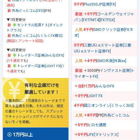
外為ファイネスト
(
LINE登録と1千
5千円
Plus500JP証券[FX]
通貨
)
外為どっとコム[CFD]
[PR]
＋5千円
ゴールデンウェイジャ
▼7月更新分
パン[FXTFMT4][FXTFGX]
セントラル短資ＦＸ[ダイレク
4千円
GMOクリック証券[FXネ
トプラス]
オ]
外為どっとコム[らくらくFX積立]
(
開設とアンケート回答
)
5千円
三菱UFJ eスマート証券[三菱
▼6月更新分
UFJ eスマート証券FX]
トレイダーズ証券[みんなのFX]
(
1千通貨
でも)
＋4千円
GMO外貨[外貨ex]
トレイダーズ証券[LIGHT FX]
(
1
＋3000円
インヴァスト証券[ト
千通貨
でも)
ライオートFX]
有利な企画だけを
＋合計1万円
みんなのFX
厳選しています！
＋3千円
LIGHT FX
※基本的に、1万通貨のトレードまでで
4千円
岡三オンライン[くりっく365]
貰える企画を対象。それ以外は、規定
の量のトレードをしても、スプレッド
＋8千円
[PR]
外為どっとコム
でキャッシュバックがマイナスになら
ないモノを掲載。
＋5千円
ヒロセ通商
1万円以上
＋5千円
JFX[マトリックス]