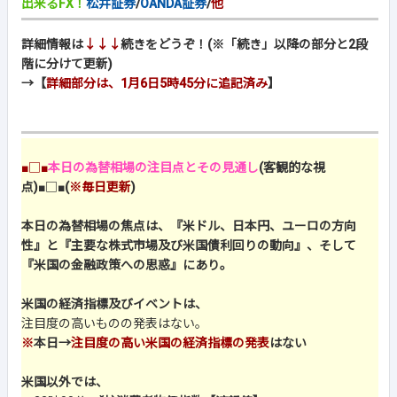
出来るFX！
松井証券
/
OANDA証券
/
他
詳細情報は
↓↓↓
続きをどうぞ！(※「続き」以降の部分と2段
階に分けて更新)
→【
詳細部分は、1月6日5時45分に追記済み
】
■□■
本日の為替相場の注目点とその見通し
(客観的な視
点)
■□■
(
※毎日更新
)
本日の為替相場の焦点は、『米ドル、日本円、ユーロの方向
性』と『主要な株式市場及び米国債利回りの動向』、そして
『米国の金融政策への思惑』にあり。
米国の経済指標及びイベントは、
注目度の高いものの発表はない。
※
本日→
注目度の高い米国の経済指標の発表
はない
米国以外では、