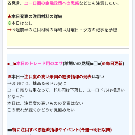
る発言
、
ユーロ圏の金融政策への思惑
などにも注意したい。
★
本日発表の注目材料の詳細
※
本日はなし
→
今週前半の注目材料の詳細は月曜日・夕方の記事を参照
■□■
本日のトレード用のエサ
(羊飼いの見解)■□■(
※毎日更新
)
※
本日→
注目度の高い米国の経済指標の発表
はない
→週明けは、株高＆米ドル安に
ユーロ売りも重なって、ドル円は下落し、ユーロドルは横這い
となった
本日は、注目度の高いものの発表はない
この流れが続くかどうか見極めたい
■■
特に注目すべき経済指標やイベント(今週→明日以降)