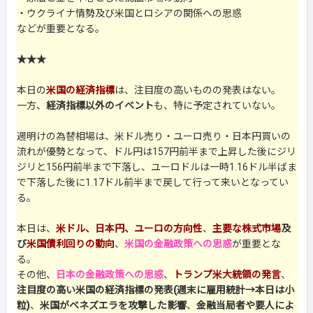
・ウクライナ情勢及び米国とロシアの関係への思惑
などが重要となる。
★★★
本日の
米国の経済指標
は、注目度の高いものの発表はない。
一方、
経済指標以外のイベント
も、特に予定されていない。
週明けの為替相場は、米ドル売り・ユーロ売り・日本円買いの
流れが優勢となって、ドル円は157円前半まで上昇した後にジリ
ジリと156円前半まで下落し、ユーロドルは一時1.16ドル半ばま
で下落した後に1.17ドル前半まで戻して行って来いとなってい
る。
本日は、
米ドル、日本円、ユーロの方向性
、
主要な株式市場
及
び
米国債利回りの動向
、
米国の金融政策への思惑
が重要とな
る。
その他、
日本の金融政策への思惑
、
トランプ米大統領の発言
、
注目度の高い米国の経済指標の発表(週末に雇用統計→本日は小
粒)
、
米国がベネズエラを攻撃した影響
、
金融当局者や要人によ