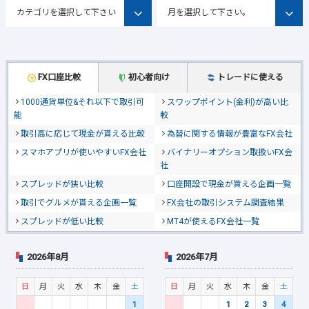
FX口座比較
初心者向け
トレードに使える
1000通貨単位&それ以下で取引可
スワップポイント(金利)が高い比
能
較
取引高に応じて現金が貰える比較
為替に関する情報が豊富なFX会社
スマホアプリが使いやすいFX会社
バイナリーオプション取扱いFX会
社
スプレッドが狭い比較
口座開設で現金が貰える企画一覧
取引でグルメが貰える企画一覧
FX会社の取引システム調査結果
スプレッドが低い比較
MT4が使えるFX会社一覧
2026年8月
2026年7月
日
月
火
水
木
金
土
日
月
火
水
木
金
土
1
1
2
3
4