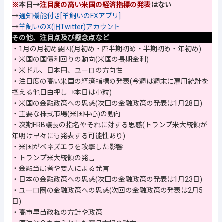
※
本日→
注目度の高い米国の経済指標の発表
はない
→
通知機能付き[羊飼いのFXアプリ]
→
羊飼いのX(旧Twitter)アカウント
その他、注目点及び懸念点など
・1月の月初め要因(月初め・四半期初め・半期初め・年初め)
・米国の国債利回りの動向(米国の長期金利)
・米ドル、日本円、ユーロの方向性
・注目度の高い米国の経済指標の発表(今週は週末に雇用統計を
控える他目白押し→本日は小粒)
・米国の金融政策への思惑(次回の金融政策の発表は1月28日)
・主要な株式市場(米国中心)の動向
・次期FRB議長の指名やそれに対する思惑(トランプ米大統領が
年明け早々にも発表する可能性あり)
・米国がベネズエラを攻撃した影響
・トランプ米大統領の発言
・金融当局者や要人による発言
・日本の金融政策への思惑(次回の金融政策の発表は1月23日)
・ユーロ圏の金融政策への思惑(次回の金融政策の発表は2月5
日)
・高市早苗政権の方針や政策