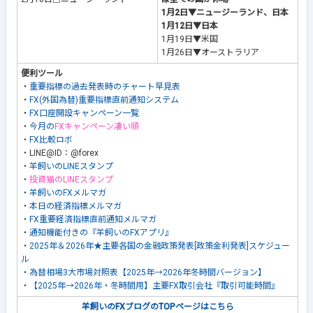
1月2日▼ニュージーランド、日本
1月12日▼日本
1月19日▼米国
1月26日▼オーストラリア
便利ツール
・
重要指標の過去発表時のチャート早見表
・
FX(外国為替)重要指標直前通知システム
・
FX口座開設キャンペーン一覧
・
今月の
FXキャンペーン凄い順
・
FX比較ロボ
・LINE@ID：@forex
・
羊飼いのLINEスタンプ
・
投資猫のLINEスタンプ
・
羊飼いのFXメルマガ
・
本日の経済指標メルマガ
・
FX重要経済指標直前通知メルマガ
・
通知機能付きの『羊飼いのFXアプリ』
・
2025年＆2026年★主要各国の金融政策発表[政策金利発表]スケジュー
ル
・
為替相場3大市場対照表【2025年→2026年冬時間バージョン】
・
【2025年→2026年・冬時間用】主要FX取引会社『取引可能時間』
羊飼いのFXブログのTOPページはこちら