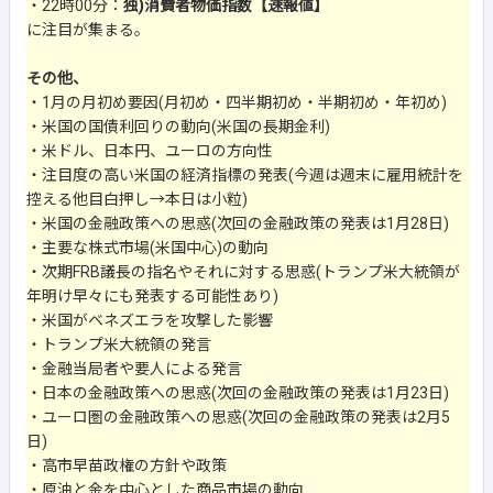
・22時00分：
独)消費者物価指数【速報値】
に注目が集まる。
その他、
・1月の月初め要因(月初め・四半期初め・半期初め・年初め)
・米国の国債利回りの動向(米国の長期金利)
・米ドル、日本円、ユーロの方向性
・注目度の高い米国の経済指標の発表(今週は週末に雇用統計を
控える他目白押し→本日は小粒)
・米国の金融政策への思惑(次回の金融政策の発表は1月28日)
・主要な株式市場(米国中心)の動向
・次期FRB議長の指名やそれに対する思惑(トランプ米大統領が
年明け早々にも発表する可能性あり)
・米国がベネズエラを攻撃した影響
・トランプ米大統領の発言
・金融当局者や要人による発言
・日本の金融政策への思惑(次回の金融政策の発表は1月23日)
・ユーロ圏の金融政策への思惑(次回の金融政策の発表は2月5
日)
・高市早苗政権の方針や政策
・原油と金を中心とした商品市場の動向