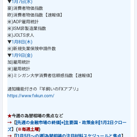
▼
1月7日(水)
豪)消費者物価指数
欧)消費者物価指数【速報値】
米)ADP雇用統計
米)ISM非製造業指数
米)JOLTS求人
▼
1月8日(木)
米)新規失業保険申請件数
▼
1月9日(金)
加)雇用統計
米)雇用統計
米)ミシガン大学消費者信頼感指数【速報値】
通知機能付きの『羊飼いのFXアプリ』
https://www.fxkun.com/
★
今週の為替相場の焦点など
→
【
[先週の金融市場の終値]+[主要国・政策金利]1月2日クロー
ズ
】(
※毎週土曜
)
→
【
[1月5日～の週]為替相場の注目材料スケジュールと焦点
】