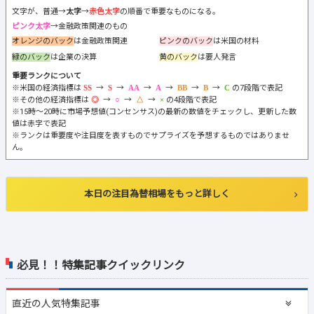
文字が、普通→
太字
→
赤色太字
の順番で重要なものになる。
ピンク太字
→金融政策関連のもの
オレンジのバック
は金融政策関連
ピンクのバック
は米国の材料
緑のバック
は企業の決算
黄のバック
は要人発言
重要ランクについて
※米国の経済指標は
→
→
→
→
→
→
の7段階で表記
※その他の経済指標は
→
→
→
の4段階で表記
※15時～20時に市場予想値(コンセンサス)の最新の数値をチェックし、更新した数
値は赤字で表記
※ランクは重要度や注目度を表すものでサプライズを予想するものではありませ
ん。
本日の注目為替相場をもっと詳しく
必見！！特集記事クイックリンク
直近の
人気特集記事