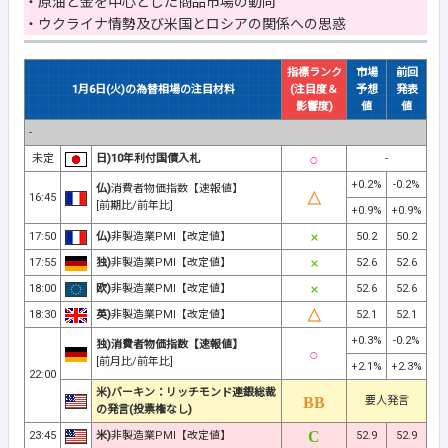
・原油と金を中心とした商品市場の動向
・ウクライナ情勢及び米国とロシアの関係への思惑
指標ランク
市場
前回
1月6日(火)の為替相場の注目材料
(注目度＆
予想
発表
影響度)
値
値
-
未定
日)10年利付国債入札
-
+0.2%
-0.2%
仏)
消費者物価指数【速報値】
16:45
[前期比/前年比]
+0.9%
+0.9%
17:50
仏)
非製造業PMI【改定値】
50.2
50.2
17:55
独)
非製造業PMI【改定値】
52.6
52.6
18:00
欧)
非製造業PMI【改定値】
52.6
52.6
18:30
英)
非製造業PMI【改定値】
52.1
52.1
+0.3%
-0.2%
独)消費者物価指数【速報値】
[前月比/前年比]
+2.1%
+2.3%
22:00
米)バーキン：リッチモンド連銀総裁
要人発言
の発言(投票権なし)
23:45
米)
非製造業PMI【改定値】
52.9
52.9