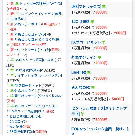
トレイダーズ証券[LIGHT FX]
JFX[マトリックス]
(
1千通貨
でも)
1万通貨取引で
5000円
ゴールデンウェイジャパン[商品
CFD][商品KO]
ヒロセ通商
外為ファイネスト
(
LINE登録と1
1万通貨取引で
5000円
千通貨
)
+のりかえ10万通貨取引で
2000円
外為どっとコム[CFD]
[PR]
外為どっとコム[らくらくFX積
FXブロードネット
立]
(
開設とアンケート回答
)
1万通貨取引で
3000円
SBI FXトレード[FX口座]
(
開設と
エントリー
で)
外為オンライン
GMOクリック証券[FXネオ]
(1万
1万通貨取引で
3000円
通貨)
GMO外貨[外貨ex]
(1万通貨)
LIGHT FX
アイネット証券[ループイフダン]
5万通貨取引で
3000円
(1万通貨)
FXブロードネット
(1万通貨)
みんなのFX
外為オンライン
(1万通貨)
5万通貨取引で
5000円
岡三オンライン[くりっく株365]
+シストレ5万通貨取引で
5000円
(
入金
)
岡三オンライン[くりっく365]
セントラル短資ＦＸ[ダイレクトプ
GMOクリック証券[CFD]
(
開設
)
ラス]
ヒロセ通商[LION CFD]
5万通貨取引で
3000円
GMOコイン
松井証券
(
開設
)
FXキャッシュバック企画一覧はこち
SBI証券[SBIFXα]
(
FX開設
)