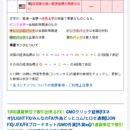
米)
注目度の高い経済指標の発表はな
-
-
-
い
文字が、普通→
太字
→
赤色太字
の順番で重要なものになる。
ピンク太字
→金融政策関連のもの
オレンジのバック
は金融政策関連
ピンクのバック
は米国の材料
緑のバック
は企業の決算
黄のバック
は要人発言
重要ランクについて
米国の経済指標は
→
→
→
→
→
→
の7段階で表記
その他の経済指標は
→
→
→
の4段階で表記
※15時～20時に市場予想値(コンセンサス)の最新の数値をチェックし、更新し
た数値は赤字で表記
当コンテンツについての免罪事項・ご利用上注意点
1000通貨単位で取引出来るFX！
GMOクリック証券[FXネ
オ]
/
LIGHT FX
/
みんなのFX
/
外為どっとコム
/
ヒロセ通商[LION
FX]
/
JFX
/
FXブロードネット
/
GMO外貨[外貨ex]
/
1通貨単位で取引