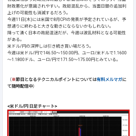
財政悪化が意識されやすい。政局混乱から、当面日銀の追加利
上げの可能性も消滅するだろう。
今週11日(木)には米国で8月CPIの発表が予定されているが、予
想通りに終わると大きな動きにならないかもしれない。
降って湧く日本の政局混迷だが、今週は波乱材料となる可能性
がある。
米ドル/円の深押しは引き続き買い場だろう。
今週は米ドル/円で146.50～150.00円、ユーロ/米ドルで1.1600
～1.1800ドル、ユーロ/円で171.50～175.00円とみている。
（
※
節目となるテクニカルポイントについては
有料メルマガ
に
て随時配信中
）
<米ドル/円 日足チャート>