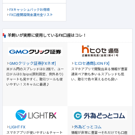
FXキャッシュバックお得順
FX口座開設現金還元全リスト
羊飼いが実際に使用しているFX口座はコレ！
GMOクリック証券[FXネオ]
ヒロセ通商[LION FX]
米ドル円のスプレッドは0.2銭で、ユー
スマホアプリで閲覧出来る情報が豊富
ロドルは0.3pips(原則固定、例外あり)
通貨ペア数も多い＆スプレッドも低
チャートも見やすく、取引ツールも使
い、取引で色々貰えるのも良い
いやすい！スキャルに最適♪
LIGHT FX
外為どっとコム
スマホアプリが使いやすい＆チャート
情報が非常に豊富→それだけでも口座