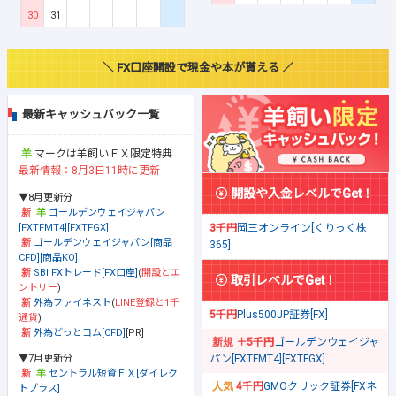
30
31
＼ FX口座開設で現金や本が貰える ／
最新キャッシュバック一覧
マークは羊飼いＦＸ限定特典
最新情報：8月3日11時に更新
開設や入金レベルでGet！
▼8月更新分
ゴールデンウェイジャパン
[FXTFMT4][FXTFGX]
3千円
岡三オンライン[くりっく株
ゴールデンウェイジャパン[商品
365]
CFD][商品KO]
SBI FXトレード[FX口座]
(
開設とエ
取引レベルでGet！
ントリー
)
外為ファイネスト
(
LINE登録と1千
5千円
Plus500JP証券[FX]
通貨
)
外為どっとコム[CFD]
[PR]
＋5千円
ゴールデンウェイジャ
▼7月更新分
パン[FXTFMT4][FXTFGX]
セントラル短資ＦＸ[ダイレク
4千円
GMOクリック証券[FXネ
トプラス]