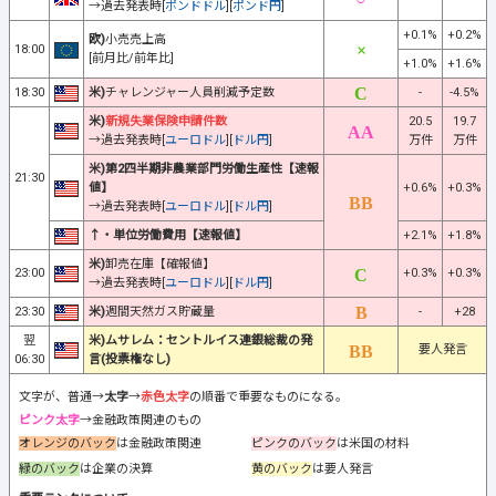
→過去発表時[
ポンドドル
][
ポンド円
]
+0.1%
+0.2%
欧)
小売売上高
18:00
[前月比/前年比]
+1.0%
+1.6%
18:30
米)
チャレンジャー人員削減予定数
-
-4.5%
米)
新規失業保険申請件数
20.5
19.7
→過去発表時[
ユーロドル
][
ドル円
]
万件
万件
米)第2四半期非農業部門労働生産性【速報
21:30
値】
+0.6%
+0.3%
→過去発表時[
ユーロドル
][
ドル円
]
↑・単位労働費用【速報値】
+2.1%
+1.8%
米)
卸売在庫【確報値】
23:00
+0.3%
+0.3%
→過去発表時[
ユーロドル
][
ドル円
]
23:30
米)
週間天然ガス貯蔵量
-
+28
翌
米)ムサレム：セントルイス連銀総裁の発
要人発言
06:30
言(投票権なし)
文字が、普通→
太字
→
赤色太字
の順番で重要なものになる。
ピンク太字
→金融政策関連のもの
オレンジのバック
は金融政策関連
ピンクのバック
は米国の材料
緑のバック
は企業の決算
黄のバック
は要人発言