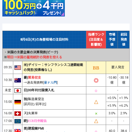
指標ランク
市場
前回
8月6日(木)の為替相場の注目材料
(注目度＆
予想
発表
影響度)
値
値
・
米国の主要企業の決算発表(ピーク)
※
明日→米国の雇用統計の発表を控える
米)デイリー：サンフランシスコ連銀総裁
09:35
要人発言
の発言(投票権なし)
豪)
貿易収支
-10.80
-30.18
10:30
→過去発表時[
豪ドル円
]
億
億
未定
日)30年利付国債入札
-
+0.5%
+1.9%
独)
製造業受注
15:00
[前月比/前年比]
+5.9%
+6.2%
16:00
ス)
失業率
3.0%
2.9%
17:00
欧)
ECB月例報告
-
-
英)建設業PMI
17:30
40.0
38.4