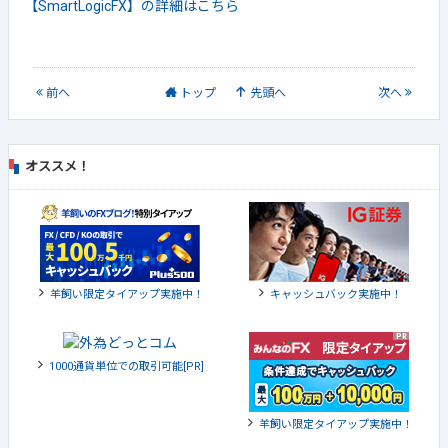
【SmartLogicFX】の詳細はこちら
前
へ
トップ
先頭へ
次
へ
オススメ！
羊飼い限定タイアップ実施中！
キャッシュバック実施中！
1000通貨単位での取引可能[PR]
羊飼い限定タイアップ実施中！