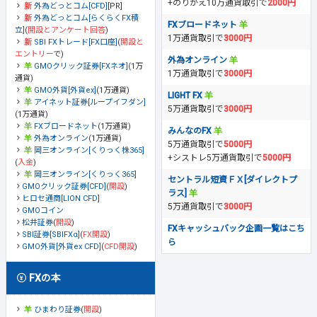
+のりかえ10万通貨取引で
2000円
外為どっとコム[CFD]
[PR]
外為どっとコム[らくらくFX積
FXブロードネット
立]
(
開設とアンケート回答
)
1万通貨取引で
3000円
SBI FXトレード[FX口座]
(
開設と
エントリー
で)
外為オンライン
GMOクリック証券[FXネオ]
(1万
1万通貨取引で
3000円
通貨)
GMO外貨[外貨ex]
(1万通貨)
LIGHT FX
アイネット証券[ループイフダン]
5万通貨取引で
3000円
(1万通貨)
FXブロードネット
(1万通貨)
みんなのFX
外為オンライン
(1万通貨)
5万通貨取引で
5000円
岡三オンライン[くりっく株365]
+シストレ5万通貨取引で
5000円
(
入金
)
岡三オンライン[くりっく365]
セントラル短資ＦＸ[ダイレクトプ
GMOクリック証券[CFD]
(
開設
)
ラス]
ヒロセ通商[LION CFD]
5万通貨取引で
3000円
GMOコイン
松井証券
(
開設
)
FXキャッシュバック企画一覧はこち
SBI証券[SBIFXα]
(
FX開設
)
ら
GMO外貨[外貨ex CFD]
(
CFD開設
)
FXの本
ひまわり証券
(
開設
)