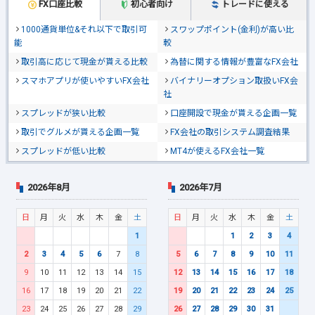
FX口座比較
初心者向け
トレードに使える
1000通貨単位&それ以下で取引可
スワップポイント(金利)が高い比
能
較
取引高に応じて現金が貰える比較
為替に関する情報が豊富なFX会社
スマホアプリが使いやすいFX会社
バイナリーオプション取扱いFX会
社
スプレッドが狭い比較
口座開設で現金が貰える企画一覧
取引でグルメが貰える企画一覧
FX会社の取引システム調査結果
スプレッドが低い比較
MT4が使えるFX会社一覧
2026年8月
2026年7月
日
月
火
水
木
金
土
日
月
火
水
木
金
土
1
1
2
3
4
2
3
4
5
6
7
8
5
6
7
8
9
10
11
9
10
11
12
13
14
15
12
13
14
15
16
17
18
16
17
18
19
20
21
22
19
20
21
22
23
24
25
23
24
25
26
27
28
29
26
27
28
29
30
31