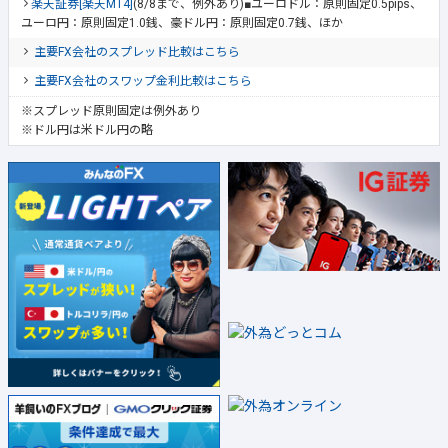
楽天証券[楽天MT4]
(8/8まで、例外あり)■ユーロドル：原則固定0.5pips、
ユーロ円：原則固定1.0銭、豪ドル円：原則固定0.7銭、ほか
主要FX会社のスプレッド比較はこちら
主要FX会社のスワップ金利比較はこちら
※スプレッド原則固定は例外あり
※ドル円は米ドル円の略