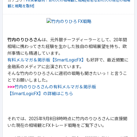
カテゴリ：
FX突撃取材！あの人の相場観と戦略[有名なあの人の現在の相場
観と戦略を取材]
竹内のりひろさん
は、元外銀チーフディーラーとして、20年間
相場に携わってきた経験を生かした独自の相場展望を持ち、欧
州事情にも精通しています。
有料メルマガ＆掲示板【SmartLogicFX】
も好評で、最近頻繁に
金融系のメディアに出演されています。
そんな竹内のりひろさんに週初の戦略も聞きたいっ！と言うこ
とでお願いしました。
>>>
竹内のりひろさんの有料メルマガ＆掲示板
【SmartLogicFX】の詳細はこちら
それでは、2025年9月8日8時時点に竹内のりひろさんに直接聞
いた現在の相場観とFXトレード戦略をご覧下さい。