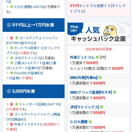
FX]
3千円
セントラル短資ＦＸ[ダイレク
ヒロセ通商[LION FX]
(1万通貨で
トプラス]
も)
5千円以上→1万円未満
ゴールデンウェイジャパン
[FXTFMT4][FXTFGX]
セントラル短資ＦＸ[ダイレクト
2026年8月3日更新
プラス]
(
1千通貨
でも)
外為どっとコム
[PR]
JFX[マトリックス]
(1万通貨)
1万通貨で
5000円
三菱UFJ eスマート証券[三菱
UFJ eスマート証券FX]
(1万通貨)
らくらくFX積立1回取引で
3000円
Plus500JP証券[FX]
GMO外貨[外貨ex]
IG証券
(
1千通貨
)
1万通貨取引で
4000円
5,000円未満
GMOクリック証券[FXネオ]
1万通貨取引で
4000円
トレイダーズ証券[LIGHT FX]
JFX[マトリックス]
(
1千通貨
でも)
1万通貨取引で
5000円
ゴールデンウェイジャパン[商品
CFD][商品KO]
ヒロセ通商
外為ファイネスト
(
LINE登録と1
1万通貨取引で
5000円
千通貨
)