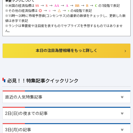
重要ランクについて
※米国の経済指標は
→
→
→
→
→
→
の7段階で表記
※その他の経済指標は
→
→
→
の4段階で表記
※15時～20時に市場予想値(コンセンサス)の最新の数値をチェックし、更新した数
値は赤字で表記
※ランクは重要度や注目度を表すものでサプライズを予想するものではありませ
ん。
本日の注目為替相場をもっと詳しく
必見！！特集記事クイックリンク
直近の
人気特集記事
2日(日)の夜までの記事
3日(月)の記事