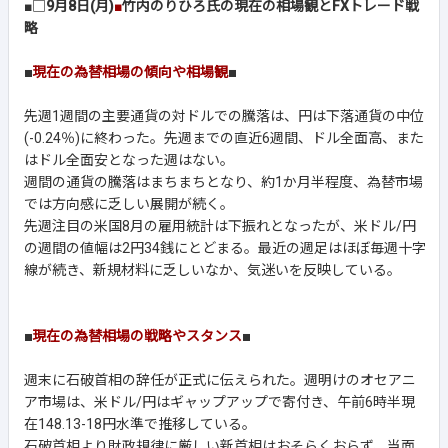
■□
9月8日(月)
■
竹内のりひろ氏の現在の相場観とFXトレード戦
略
■
現在の為替相場の傾向や相場観
■
先週1週間の主要通貨の対ドルでの騰落は、円は下落通貨の中位
(-0.24％)に終わった。先週までの直近6週間、ドル全面高、また
はドル全面安となった週はない。
週間の通貨の騰落はまちまちとなり、約1か月半程度、為替市場
では方向感に乏しい展開が続く。
先週注目の米国8月の雇用統計は下振れとなったが、米ドル/円
の週間の値幅は2円34銭にとどまる。最近の週足はほぼ毎週十字
線が続き、新規材料に乏しいなか、気迷いを反映している。
■
現在の為替相場の戦略やスタンス
■
週末に石破首相の辞任が正式に伝えられた。週明けのオセアニ
ア市場は、米ドル/円はギャップアップで寄付き、午前6時半現
在148.13-18円水準で推移している。
石破首相より財政規律に厳しい新首相はおそらくおらず、当面