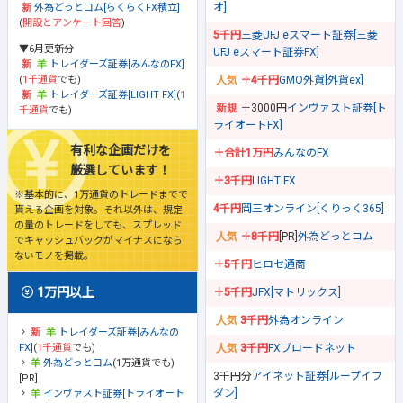
オ]
外為どっとコム[らくらくFX積立]
(
開設とアンケート回答
)
5千円
三菱UFJ eスマート証券[三菱
▼6月更新分
UFJ eスマート証券FX]
トレイダーズ証券[みんなのFX]
(
1千通貨
でも)
＋4千円
GMO外貨[外貨ex]
トレイダーズ証券[LIGHT FX]
(
1
＋3000円
インヴァスト証券[ト
千通貨
でも)
ライオートFX]
有利な企画だけを
＋合計1万円
みんなのFX
厳選しています！
＋3千円
LIGHT FX
※基本的に、1万通貨のトレードまでで
4千円
岡三オンライン[くりっく365]
貰える企画を対象。それ以外は、規定
の量のトレードをしても、スプレッド
＋8千円
[PR]
外為どっとコム
でキャッシュバックがマイナスになら
ないモノを掲載。
＋5千円
ヒロセ通商
1万円以上
＋5千円
JFX[マトリックス]
3千円
外為オンライン
トレイダーズ証券[みんなの
FX]
(
1千通貨
でも)
3千円
FXブロードネット
外為どっとコム
(1万通貨でも)
3千円分
アイネット証券[ループイフ
[PR]
ダン]
インヴァスト証券[トライオート