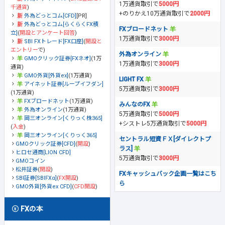
1万通貨取引で
5000円
千通貨
)
+のりかえ10万通貨取引で
2000円
外為どっとコム[CFD]
[PR]
外為どっとコム[らくらくFX積
FXブロードネット
立]
(
開設とアンケート回答
)
1万通貨取引で
3000円
SBI FXトレード[FX口座]
(
開設と
エントリー
で)
外為オンライン
GMOクリック証券[FXネオ]
(1万
1万通貨取引で
3000円
通貨)
GMO外貨[外貨ex]
(1万通貨)
LIGHT FX
アイネット証券[ループイフダン]
5万通貨取引で
3000円
(1万通貨)
FXブロードネット
(1万通貨)
みんなのFX
外為オンライン
(1万通貨)
5万通貨取引で
5000円
岡三オンライン[くりっく株365]
+シストレ5万通貨取引で
5000円
(
入金
)
岡三オンライン[くりっく365]
セントラル短資ＦＸ[ダイレクトプ
GMOクリック証券[CFD]
(
開設
)
ラス]
ヒロセ通商[LION CFD]
5万通貨取引で
3000円
GMOコイン
松井証券
(
開設
)
FXキャッシュバック企画一覧はこち
SBI証券[SBIFXα]
(
FX開設
)
ら
GMO外貨[外貨ex CFD]
(
CFD開設
)
FXの本