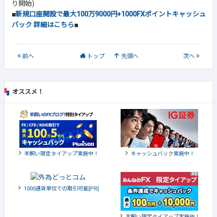
り開始)
■
新規口座開設で最大100万9000円+1000FXポイントキャッシュ
バック 詳細はこちら
■
前
へ
トップ
先頭へ
次
へ
オススメ！
羊飼い限定タイアップ実施中！
キャッシュバック実施中！
1000通貨単位での取引可能[PR]
羊飼い限定タイアップ実施中！