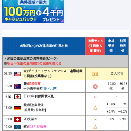
指標ランク
市場
前回
8月6日(木)の為替相場の注目材料
(注目度＆
予想
発表
影響度)
値
値
・
米国の主要企業の決算発表(ピーク)
※
明日→米国の雇用統計の発表を控える
米)デイリー：サンフランシスコ連銀総裁
09:35
要人発言
の発言(投票権なし)
豪)
貿易収支
-10.80
-30.18
10:30
→過去発表時[
豪ドル円
]
億
億
未定
日)30年利付国債入札
-
+0.5%
+1.9%
独)
製造業受注
15:00
[前月比/前年比]
+5.9%
+6.2%
16:00
ス)
失業率
3.0%
2.9%
17:00
欧)
ECB月例報告
-
-