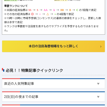
重要ランクについて
※米国の経済指標は
→
→
→
→
→
→
の7段階で表記
※その他の経済指標は
→
→
→
の4段階で表記
※15時～20時に市場予想値(コンセンサス)の最新の数値をチェックし、更新した数
値は赤字で表記
※ランクは重要度や注目度を表すものでサプライズを予想するものではありませ
ん。
本日の注目為替相場をもっと詳しく
必見！！特集記事クイックリンク
直近の
人気特集記事
2日(日)の夜までの記事