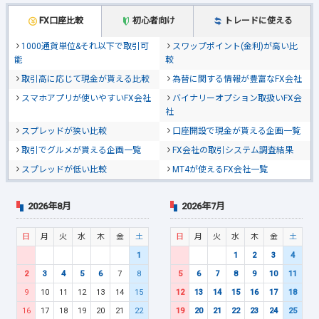
FX口座比較
初心者向け
トレードに使える
1000通貨単位&それ以下で取引可
スワップポイント(金利)が高い比
能
較
取引高に応じて現金が貰える比較
為替に関する情報が豊富なFX会社
スマホアプリが使いやすいFX会社
バイナリーオプション取扱いFX会
社
スプレッドが狭い比較
口座開設で現金が貰える企画一覧
取引でグルメが貰える企画一覧
FX会社の取引システム調査結果
スプレッドが低い比較
MT4が使えるFX会社一覧
2026年8月
2026年7月
日
月
火
水
木
金
土
日
月
火
水
木
金
土
1
1
2
3
4
2
3
4
5
6
7
8
5
6
7
8
9
10
11
9
10
11
12
13
14
15
12
13
14
15
16
17
18
16
17
18
19
20
21
22
19
20
21
22
23
24
25