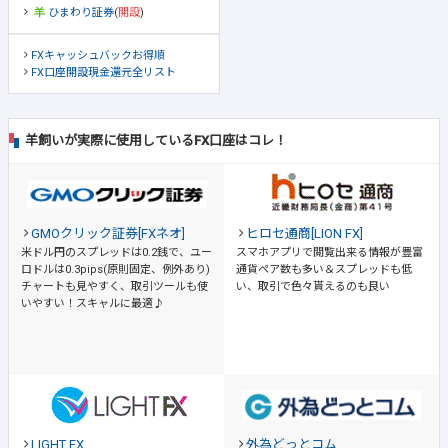
ひまわり証券
(
開設
)
FXキャッシュバックお得順
FX口座開設現金還元全リスト
羊飼いが実際に使用しているFX口座はコレ！
GMOクリック証券[FXネオ]
ヒロセ通商[LION FX]
米ドル円のスプレッドは0.2銭で、ユー
スマホアプリで閲覧出来る情報が豊富
ロドルは0.3pips(原則固定、例外あり)
通貨ペア数も多い＆スプレッドも低
チャートも見やすく、取引ツールも使
い、取引で色々貰えるのも良い
いやすい！スキャルに最適♪
LIGHT FX
外為どっとコム