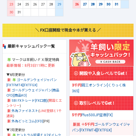
23
24
25
26
27
28
29
26
27
28
29
30
31
30
31
＼ FX口座開設で現金や本が貰える ／
最新キャッシュバック一覧
マークは羊飼いＦＸ限定特典
最新情報：8月3日11時に更新
開設や入金レベルでGet！
▼8月更新分
ゴールデンウェイジャパン
[FXTFMT4][FXTFGX]
3千円
岡三オンライン[くりっく株
ゴールデンウェイジャパン[商品
365]
CFD][商品KO]
SBI FXトレード[FX口座]
(
開設とエ
取引レベルでGet！
ントリー
)
外為ファイネスト
(
LINE登録と1千
5千円
Plus500JP証券[FX]
通貨
)
外為どっとコム[CFD]
[PR]
＋5千円
ゴールデンウェイジャ
▼7月更新分
パン[FXTFMT4][FXTFGX]
セントラル短資ＦＸ[ダイレク