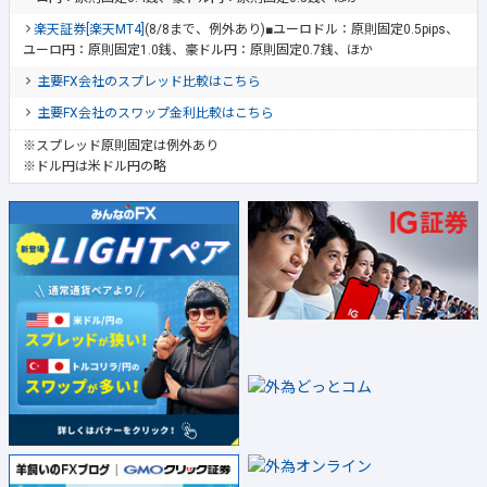
楽天証券[楽天MT4]
(8/8まで、例外あり)■ユーロドル：原則固定0.5pips、
ユーロ円：原則固定1.0銭、豪ドル円：原則固定0.7銭、ほか
主要FX会社のスプレッド比較はこちら
主要FX会社のスワップ金利比較はこちら
※スプレッド原則固定は例外あり
※ドル円は米ドル円の略