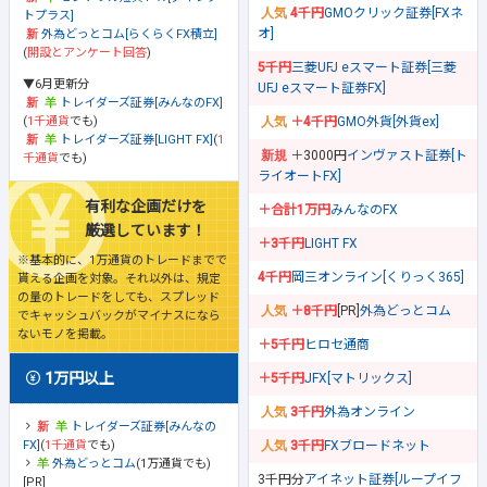
4千円
GMOクリック証券[FXネ
トプラス]
オ]
外為どっとコム[らくらくFX積立]
(
開設とアンケート回答
)
5千円
三菱UFJ eスマート証券[三菱
▼6月更新分
UFJ eスマート証券FX]
トレイダーズ証券[みんなのFX]
(
1千通貨
でも)
＋4千円
GMO外貨[外貨ex]
トレイダーズ証券[LIGHT FX]
(
1
＋3000円
インヴァスト証券[ト
千通貨
でも)
ライオートFX]
有利な企画だけを
＋合計1万円
みんなのFX
厳選しています！
＋3千円
LIGHT FX
※基本的に、1万通貨のトレードまでで
4千円
岡三オンライン[くりっく365]
貰える企画を対象。それ以外は、規定
の量のトレードをしても、スプレッド
＋8千円
[PR]
外為どっとコム
でキャッシュバックがマイナスになら
ないモノを掲載。
＋5千円
ヒロセ通商
1万円以上
＋5千円
JFX[マトリックス]
3千円
外為オンライン
トレイダーズ証券[みんなの
FX]
(
1千通貨
でも)
3千円
FXブロードネット
外為どっとコム
(1万通貨でも)
3千円分
アイネット証券[ループイフ
[PR]