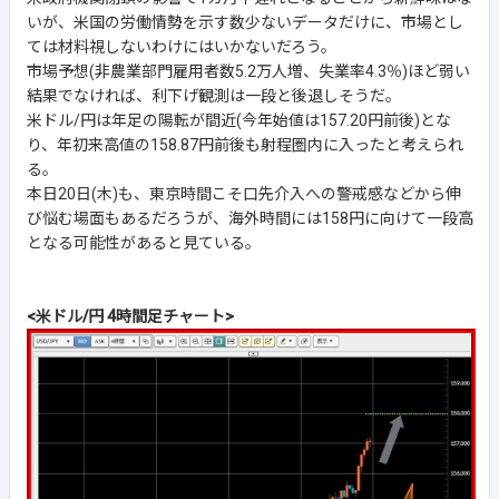
いが、米国の労働情勢を示す数少ないデータだけに、市場とし
ては材料視しないわけにはいかないだろう。
市場予想(非農業部門雇用者数5.2万人増、失業率4.3％)ほど弱い
結果でなければ、利下げ観測は一段と後退しそうだ。
米ドル/円は年足の陽転が間近(今年始値は157.20円前後)とな
り、年初来高値の158.87円前後も射程圏内に入ったと考えられ
る。
本日20日(木)も、東京時間こそ口先介入への警戒感などから伸
び悩む場面もあるだろうが、海外時間には158円に向けて一段高
となる可能性があると見ている。
<米ドル/円 4時間足チャート>