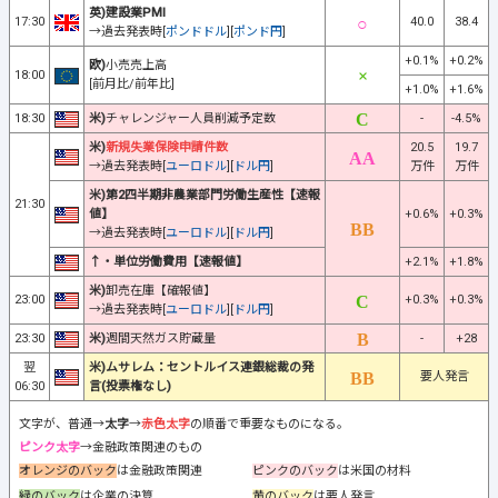
英)建設業PMI
17:30
40.0
38.4
→過去発表時[
ポンドドル
][
ポンド円
]
+0.1%
+0.2%
欧)
小売売上高
18:00
[前月比/前年比]
+1.0%
+1.6%
18:30
米)
チャレンジャー人員削減予定数
-
-4.5%
米)
新規失業保険申請件数
20.5
19.7
→過去発表時[
ユーロドル
][
ドル円
]
万件
万件
米)第2四半期非農業部門労働生産性【速報
21:30
値】
+0.6%
+0.3%
→過去発表時[
ユーロドル
][
ドル円
]
↑・単位労働費用【速報値】
+2.1%
+1.8%
米)
卸売在庫【確報値】
23:00
+0.3%
+0.3%
→過去発表時[
ユーロドル
][
ドル円
]
23:30
米)
週間天然ガス貯蔵量
-
+28
翌
米)ムサレム：セントルイス連銀総裁の発
要人発言
06:30
言(投票権なし)
文字が、普通→
太字
→
赤色太字
の順番で重要なものになる。
ピンク太字
→金融政策関連のもの
オレンジのバック
は金融政策関連
ピンクのバック
は米国の材料
緑のバック
は企業の決算
黄のバック
は要人発言