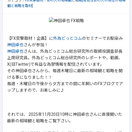
カテゴリ：
FX突撃取材！あの人の相場観と戦略[有名なあの人の現在の相場
観と戦略を取材]
【FX突撃取材！企画】に
外為どっとコム
のセミナーでお馴染み
神田卓也
さんが参加！
神田卓也
さんは、外為どっとコム総合研究所の取締役調査部長
上席研究員。外為どっとコム総合研究所のレポートや、動画、
X(旧Twitter)で有益な為替情報を配信されています。
その神田卓也さんから、毎週木曜日に最新の相場観と戦略を聞
ける事になりました！！
毎週・木曜日の午後から夕方までの間に羊飼いのFXブログでア
ップしますので、お楽しみに♪
それでは、 2025年11月20日10時に神田卓也さんに直接聞いた
最新の相場観と戦略をご覧下さい。