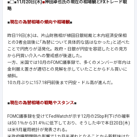
■□■
11月20日(木)
■
神田卓也氏の現在の相場観とFXトレード戦
略
■
現在の為替相場の傾向や相場観
■
昨日19日(水)は、片山財務相が植田日銀総裁と木内経済安保相
との3者会談後に｢為替について具体的な話はなかった｣と述べた
ことで円売りが活発化。政府・日銀が円安を容認したとの見方
から円買い介入への警戒感が後退した。
一方、米国では10月のFOMC議事録で、多くのメンバーが年内は
金利据え置きが適切との見解を示していたことからドル買いに
傾斜。
10カ月ぶりに157.18円前後まで円安・ドル高が進んだ。
■
現在の為替相場の戦略やスタンス
■
FOMC議事録を受けてFedWatchが示す12月の25bp利下げの確率
は50.1％から31.4％に低下しており、そうした中で本日20日(木)
は米9月雇用統計が発表される。
米政府機関閉鎖の影響で1カ月半遅れとなることから新鮮味はな