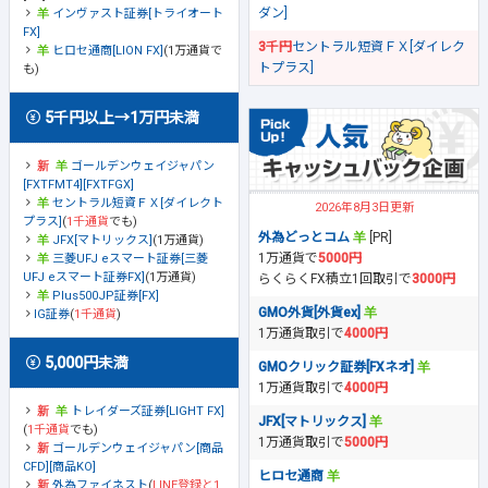
ダン]
インヴァスト証券[トライオート
FX]
3千円
セントラル短資ＦＸ[ダイレク
ヒロセ通商[LION FX]
(1万通貨で
トプラス]
も)
5千円以上→1万円未満
ゴールデンウェイジャパン
[FXTFMT4][FXTFGX]
セントラル短資ＦＸ[ダイレクト
2026年8月3日更新
プラス]
(
1千通貨
でも)
外為どっとコム
[PR]
JFX[マトリックス]
(1万通貨)
1万通貨で
5000円
三菱UFJ eスマート証券[三菱
UFJ eスマート証券FX]
(1万通貨)
らくらくFX積立1回取引で
3000円
Plus500JP証券[FX]
GMO外貨[外貨ex]
IG証券
(
1千通貨
)
1万通貨取引で
4000円
5,000円未満
GMOクリック証券[FXネオ]
1万通貨取引で
4000円
トレイダーズ証券[LIGHT FX]
JFX[マトリックス]
(
1千通貨
でも)
1万通貨取引で
5000円
ゴールデンウェイジャパン[商品
CFD][商品KO]
ヒロセ通商
外為ファイネスト
(
LINE登録と1