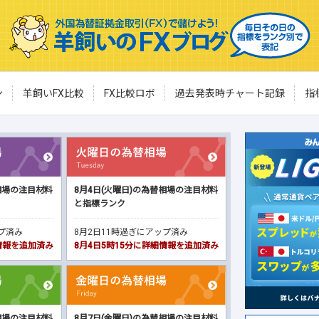
ン
羊飼いFX比較
FX比較ロボ
過去発表時チャート記録
指
相場の注目材料
8月4日(火曜日)の為替相場の注目材料
と指標ランク
ップ済み
8月2日11時過ぎにアップ済み
細情報を追加済み
8月4日5時15分に詳細情報を追加済み
相場の注目材料
8月7日(金曜日)の為替相場の注目材料