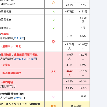
)
鉱工業生産
前月比/前年比]
+0.1%
±0.0%
)
貿易収支
+172億
+191億
-69.28
)
貿易収支
-
億
)
経常収支
-
-1億
)
失業率
6.5%
6.5%
過去発表時[
カナダ円
]
+2.00万
+1.82万
・
雇用ネット変化
人
人
)
雇用統計
：
非農業部門雇用者数
+8.0万
+5.7万
過去発表時[
ユーロドル
][
ドル円
]
人
人
・
失業率
4.2%
4.2%
+0.4万
+0.3万
・
製造業雇用者数
人
人
+0.3%
+0.3%
・
平均時給
前月比/前年比]
+3.5%
+3.5%
)Ivey購買部協会指数
-
56.2
過去発表時[
カナダ円
]
)バーキン：リッチモンド連銀総裁
要人発言