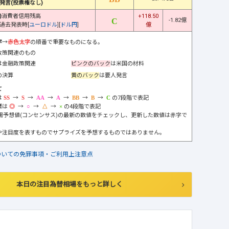
発言(投票権なし)
)
消費者信用残高
+118.50
-1.82億
過去発表時[
ユーロドル
][
ドル円
]
億
字
→
赤色太字
の順番で重要なものになる。
政策関連のもの
は金融政策関連
ピンクのバック
は米国の材料
の決算
黄のバック
は要人発言
て
は
→
→
→
→
→
→
の7段階で表記
標は
→
→
→
の4段階で表記
市場予想値(コンセンサス)の最新の数値をチェックし、更新した数値は赤字で
や注目度を表すものでサプライズを予想するものではありません。
ついての免罪事項・ご利用上注意点
本日の注目為替相場をもっと詳しく