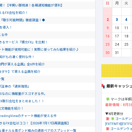
日
月
火
公開！【羊飼い御用達！各種通知機能が便利】
使えるFX会社を紹介！
2
3
4
会社『取引可能時間』徹底調査！◆
トを導入！
9
10
11
える件
16
17
18
きるサービス『積立FX』を比較！
23
24
25
のチャート機能が使用可能に！実際に使ってみた結果を紹介♪
30
31
通知がもの凄く便利な件！
0円が貰える企画』全6件を紹介
金ダケ】で貰える企画を紹介
一覧
最新キャッシ
ズ証券の『通貨強弱』
料なのに情報量がスゴすぎる件。
マークは羊飼
FX取引会社をまとめました！！
最新情報：8月3
ド注文機能を紹介！
▼8月更新分
dingViewのチャート機能が使える件
ゴールデン
るFX会社はココ！【2026年7月17日再調査版】
[FXTFMT4][FXTFG
ゴールデンウェ
＆豪ドル＆英ポンド絡みの通貨ペアのスプレッド一覧