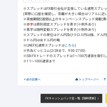
※スプレッドはFX取引会社が主張している通常スプレ
(実際に口座を確認し、乖離が大きい場合はリアルに近い
※実施期間2週間以上のキャンペーンスプレッド掲載(黄
※
赤字
は原則固定スプレッドを表す(※例外あり)
※黒字は随時変動スプレッドを表す(※例外あり)
※スプレッドの単位はドル円及びクロス円は銭、ドル円以
※ドル円は米ドル円の略
※LINEFX(通常スプレッドは
こちら
)
※外為どっとコム(2/28まで、9:00-27:00)
※SBI FXトレードのスプレッドは1～100万通貨を取
※1:1～1000通貨まで
前
の記事
へ
トップ
ページへ
FXキャッシュバック全一覧【随時更新】