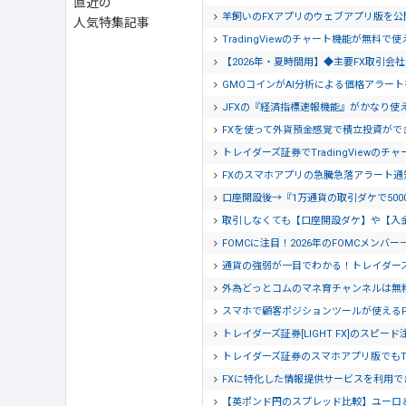
直近の
羊飼いのFXアプリのウェブアプリ版を
人気特集記事
TradingViewのチャート機能が無料で
【2026年・夏時間用】◆主要FX取引
GMOコインがAI分析による価格アラー
JFXの『経済指標速報機能』がかなり使
FXを使って外貨預金感覚で積立投資がで
トレイダーズ証券でTradingView
FXのスマホアプリの急騰急落アラート
口座開設後→『1万通貨の取引ダケで500
取引しなくても【口座開設ダケ】や【入
FOMCに注目！2026年のFOMCメンバー
通貨の強弱が一目でわかる！トレイダー
外為どっとコムのマネ育チャンネルは無
スマホで顧客ポジションツールが使える
トレイダーズ証券[LIGHT FX]のスピー
トレイダーズ証券のスマホアプリ版でもTra
FXに特化した情報提供サービスを利用でき
【英ポンド円のスプレッド比較】ユーロ