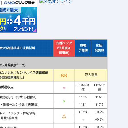
指標ランク
市場
前回
(金)の為替相場の注目材料
(注目度＆
予想値
発表値
影響度)
決算発表(ピーク)
)ムサレム：セントルイス連銀総裁
要人発言
発言(投票権なし)
+1070.0
+1256.2
)貿易収支
億
億
)
景気先行CI指数【速報値】
116.5
116.5
・
景気一致CI指数【速報値】
118.1
117.9
+0.2%
+0.2%
)
ハリファックス住宅価格
前月比/前年比]
-
+0.6%
+0.2%
+0.9%