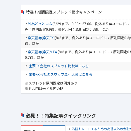
特選！期間限定スプレッド縮小キャンペーン
外為どっとコム
(8/29まで、9:00～27:00、例外あり)■ユーロ
円：原則固定0.9銭、豪ドル円：原則固定0.5銭、ほか
楽天証券[楽天FX]
(8/8まで、例外あり)■ユーロドル：原則固定0.3
銭、ほか
楽天証券[楽天MT4]
(8/8まで、例外あり)■ユーロドル：原則固定0
0.7銭、ほか
主要FX会社のスプレッド比較はこちら
主要FX会社のスワップ金利比較はこちら
※スプレッド原則固定は例外あり
※ドル円は米ドル円の略
必見！！特集記事クイックリンク
為替トレードするための為替以外の金融