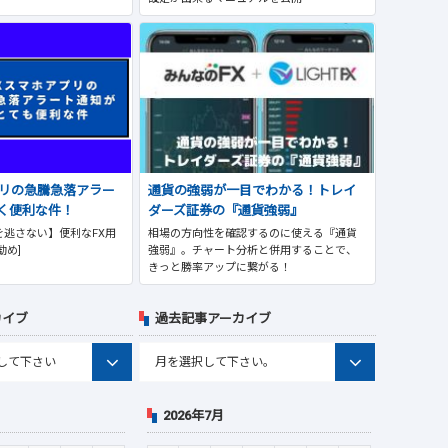
プリの急騰急落アラー
通貨の強弱が一目でわかる！トレイ
く便利な件！
ダーズ証券の『通貨強弱』
逃さない】便利なFX用
相場の方向性を確認するのに使える『通貨
勧め]
強弱』。チャート分析と併用することで、
きっと勝率アップに繋がる！
カイブ
過去記事アーカイブ
2026年7月