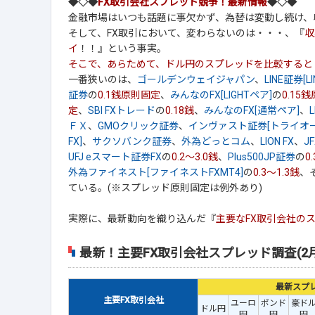
◆◇◆
FX取引会社スプレッド競争！最新情報
◆◇◆
金融市場はいつも話題に事欠かず、為替は変動し続け、
そして、FX取引において、変わらないのは・・・、『
収
イ
！！』という事実。
そこで、あらためて、ドル円のスプレッドを比較すると
一番狭いのは、
ゴールデンウェイジャパン
、
LINE証券[LI
証券
の
0.1銭原則固定
、
みんなのFX[LIGHTペア]
の
0.15
定
、
SBI FXトレード
の
0.18銭
、
みんなのFX[通常ペア]
、
ＦＸ
、
GMOクリック証券
、
インヴァスト証券[トライオー
FX]
、
サクソバンク証券
、
外為どっとコム
、
LION FX
、
JF
UFJ eスマート証券FX
の
0.2～3.0銭
、
Plus500JP証券
の
0
外為ファイネスト[ファイネストFXMT4]
の
0.3～1.3銭
、
ている。(※スプレッド原則固定は例外あり)
実際に、最新動向を織り込んだ『
主要なFX取引会社の
最新！主要FX取引会社スプレッド調査(2月
最新スプ
主要FX取引会社
ユーロ
ポンド
豪ド
ドル円
円
円
円