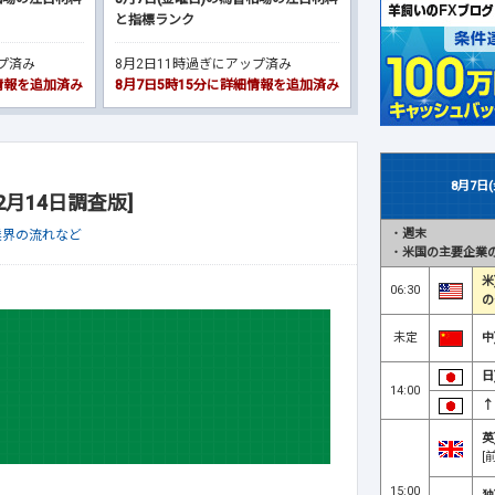
と指標ランク
ップ済み
8月2日11時過ぎにアップ済み
細情報を追加済み
8月7日5時15分に詳細情報を追加済み
8月7日
2月14日調査版]
・
週末
業界の流れなど
・
米国の主要企業の
米
06:30
の
未定
中
日
14:00
↑
英
[
15:00