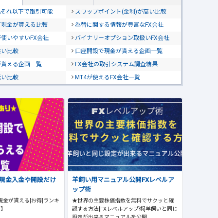
位&それ以下で取引可能
スワップポイント(金利)が高い比較
て現金が貰える比較
為替に関する情報が豊富なFX会社
使いやすいFX会社
バイナリーオプション取扱いFX会社
狭い比較
口座開設で現金が貰える企画一覧
が貰える企画一覧
FX会社の取引システム調査結果
低い比較
MT4が使えるFX会社一覧
で現金入金や開設だけ
羊飼い用マニュアル公開FXレベルア
ップ術
現金が貰える[お得]ランキ
★世界の主要株価指数を無料でサクッと確
版】
認する方法[FXレベルアップ術]羊飼いと同じ
設定が出来るマニュアルを公開