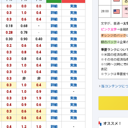
の
0.0
0.0
0.0
詳細
実施
米
28:00
0.3
1.0
0.4
詳細
実施
→
0.3
0.6
0.4
詳細
実施
文字が、普通→
太
0.18
0.68
-
詳細
実施
ピンク太字
→金融
0.28
0.78
-
詳細
実施
オレンジのバック
0.30
0.90
0.40
詳細
実施
緑のバック
は企業
0.2
0.6
0.4
詳細
実施
重要ランクについ
0.3
0.8
0.4
詳細
実施
※米国の経済指標
0.3
0.8
0.4
詳細
実施
※その他の経済指
※15時～20時に
0.3
1.0
0.4
詳細
実施
表記
0.3
1.0
0.4
詳細
実施
※ランクは重要度
0.3
非
非
詳細
実施
0.3
1.0
0.4
詳細
実施
当コンテンツに
0.4
1.0
0.9
詳細
-
0.3
2.9
1.9
詳細
実施
0.4
0.9
0.6
詳細
実施
0.3
0.6
0.4
詳細
実施
0.3
0.6
0.4
詳細
実施
オススメ！
0.4
1.2
1.0
詳細
-