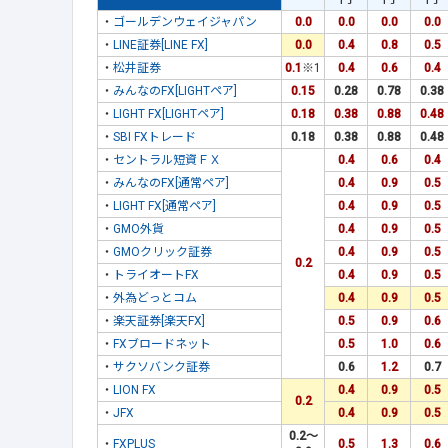
・
ゴールデンウェイジャパン
0.0
0.0
0.0
0.0
・
LINE証券[LINE FX]
0.0
0.4
0.8
0.5
・
松井証券
0.1
※1
0.4
0.6
0.4
・
みんなのFX[LIGHTペア]
0.15
0.28
0.78
0.38
・
LIGHT FX[LIGHTペア]
0.18
0.38
0.88
0.48
・
SBI FXトレード
0.18
0.38
0.88
0.48
・
セントラル短資ＦＸ
0.4
0.6
0.4
・
みんなのFX[通常ペア]
0.4
0.9
0.5
・
LIGHT FX[通常ペア]
0.4
0.9
0.5
・
GMO外貨
0.4
0.9
0.5
・
GMOクリック証券
0.4
0.9
0.5
0.2
・
トライオートFX
0.4
0.9
0.5
・
外為どっとコム
0.4
0.9
0.5
・
楽天証券[楽天FX]
0.5
0.9
0.6
・
FXブロードネット
0.5
1.0
0.6
・
サクソバンク証券
0.6
1.2
0.7
・
LION FX
0.4
0.9
0.5
0.2
・
JFX
0.4
0.9
0.5
0.2～
・
FXPLUS
0.5
1.3
0.6