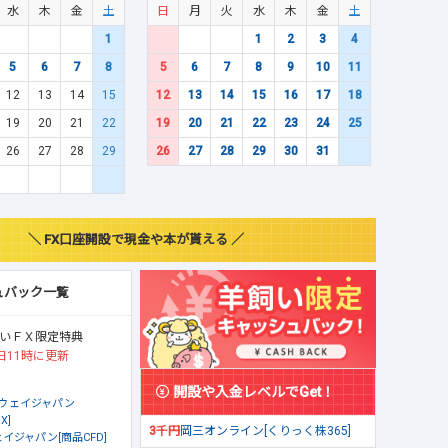
水
木
金
土
日
月
火
水
木
金
土
1
1
2
3
4
5
6
7
8
5
6
7
8
9
10
11
12
13
14
15
12
13
14
15
16
17
18
19
20
21
22
19
20
21
22
23
24
25
26
27
28
29
26
27
28
29
30
31
＼ FX口座開設で現金や本が貰える ／
ュバック一覧
いＦＸ限定特典
日11時に更新
開設や入金レベルでGet！
ウェイジャパン
X]
3千円
岡三オンライン[くりっく株365]
イジャパン[商品CFD]