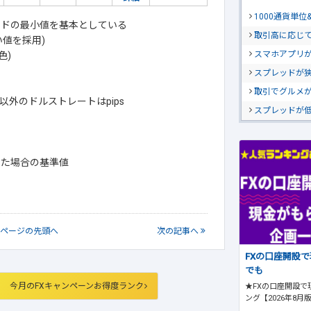
1000通貨単
ッドの最小値を基本としている
取引高に応じ
値を採用)
スマホアプリが
色)
スプレッドが
取引でグルメ
外のドルストレートはpips
スプレッドが
引した場合の基準値
ページの
先頭へ
次
の記事
へ
FXの口座開設
でも
今月のFXキャンペーンお得度ランク
★FXの口座開設で
ング【2026年8月