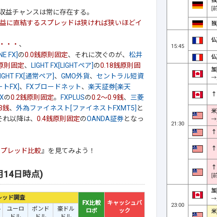
独
[
収益チャンスは常に存在する。
益に直結するスプレッドは狭ければ狭いほどイ
独
仏
・・・
、
15:45
NE FX]
の
0.0銭原則固定
、それに次ぐのが、
松井
仏
銭原則固定
、
LIGHT FX[LIGHTペア]
の
0.18銭原則固
加
LIGHT FX[通常ペア]
、
GMO外貨
、
セントラル短資
→
トFX]
、
FXブロードネット
、
楽天証券[楽天
↑
X
の
0.2銭原則固定
。
FXPLUS
の
0.2～0.9銭
、
三菱
.3銭
、
外為ファイネスト[ファイネストFXMT5]
と
米
それ以降は、
0.4銭原則固定
の
OANDA証券
となっ
→
21:30
↑
↑
スプレッド比較
』を見てみよう！
↑
14日時点)
[
加
レッド調査
→
FX比較
キャッシュバ
23:00
ル
ユーロ
ポンド
豪ドル
ロボ
ック
米
ドル
ドル
ドル