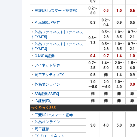
0.9
0.2～
・
三菱UFJ eスマート証券FX
0.5
1.0
0.6
3.0
0.2～
・
Plus500JP証券
0.3
0.9
0.5
0.4
・
外為ファイネスト[ファイネス
0.5～
1.0～
0.7～
トFXMT5]
2.8
3.5
2.1
0.3～
1.3
・
外為ファイネスト[ファイネス
0.5～
1.0～
0.7～
トFXMT4]
2.8
3.5
2.1
・
OANDA証券
0.4
0.7
1.4
1.0
0.7～
1.4～
2.0～
1.5～
・
アイネット証券
2.5
5.0
5.2
4.0
・
岡三アクティブFX
0.8
非
1.4
0.9
1.0
2.0
1.0～
・
外為オンライン
3.0
～5.0
～6.0
4.0
・
SBI証券[SBIFX]
非
非
非
非
・
IG証券[FX]
非
非
非
非
→くりっく365
・
三菱UFJ eスマート証券
・
外為オンライン
3.0
4.0
5.0
3.0
・
岡三証券
・
FXブロードネット