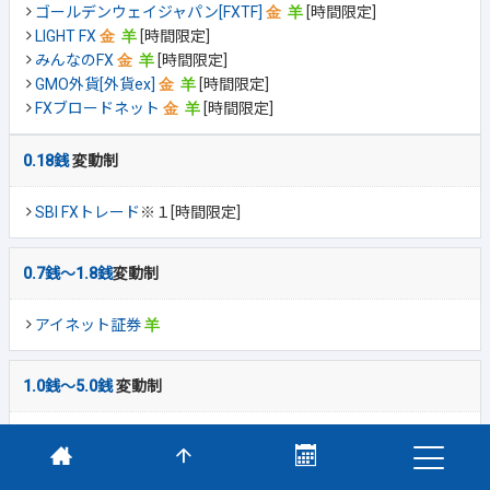
ゴールデンウェイジャパン[FXTF]
[時間限定]
LIGHT FX
[時間限定]
みんなのFX
[時間限定]
GMO外貨[外貨ex]
[時間限定]
FXブロードネット
[時間限定]
0.18銭
変動制
SBI FXトレード
※１[時間限定]
0.7銭～1.8銭
変動制
アイネット証券
1.0銭～5.0銭
変動制
外為オンライン
※スプレッド原則固定は例外あり。