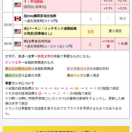
+0.3%
+0.3%
↑・
平均時給
[前月比/前年比]
+3.5%
+3.5%
加)Ivey購買部協会指数
-
56.2
→過去発表時[
カナダ円
]
23:00
米)バーキン：リッチモンド連銀総裁
要人発言
の発言(投票権なし)
米)
消費者信用残高
+118.50
28:00
-1.82億
→過去発表時[
ユーロドル
][
ドル円
]
億
文字が、普通→
太字
→
赤色太字
の順番で重要なものになる。
ピンク太字
→金融政策関連のもの
オレンジのバック
は金融政策関連
ピンクのバック
は米国の材料
緑のバック
は企業の決算
黄のバック
は要人発言
重要ランクについて
※米国の経済指標は
→
→
→
→
→
→
の7段階で表記
※その他の経済指標は
→
→
→
の4段階で表記
※15時～20時に市場予想値(コンセンサス)の最新の数値をチェックし、更新した数
値は赤字で表記
※ランクは重要度や注目度を表すものでサプライズを予想するものではありませ
ん。