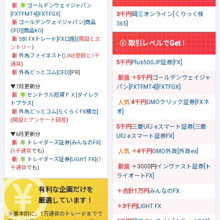
ゴールデンウェイジャパン
[FXTFMT4][FXTFGX]
3千円
岡三オンライン[くりっく株
ゴールデンウェイジャパン[商品
365]
CFD][商品KO]
SBI FXトレード[FX口座]
(
開設とエ
取引レベルでGet！
ントリー
)
外為ファイネスト
(
LINE登録と1千
5千円
Plus500JP証券[FX]
通貨
)
外為どっとコム[CFD]
[PR]
＋5千円
ゴールデンウェイジャ
▼7月更新分
パン[FXTFMT4][FXTFGX]
セントラル短資ＦＸ[ダイレク
4千円
GMOクリック証券[FXネ
トプラス]
オ]
外為どっとコム[らくらくFX積立]
(
開設とアンケート回答
)
5千円
三菱UFJ eスマート証券[三菱
▼6月更新分
UFJ eスマート証券FX]
トレイダーズ証券[みんなのFX]
(
1千通貨
でも)
＋4千円
GMO外貨[外貨ex]
トレイダーズ証券[LIGHT FX]
(
1
＋3000円
インヴァスト証券[ト
千通貨
でも)
ライオートFX]
有利な企画だけを
＋合計1万円
みんなのFX
厳選しています！
＋3千円
LIGHT FX
※基本的に、1万通貨のトレードまでで