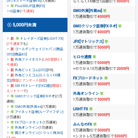
UFJ eスマート証券FX]
(1万通貨)
らくらくFX積立1回取引で
3000円
Plus500JP証券[FX]
GMO外貨[外貨ex]
IG証券
(
1千通貨
)
1万通貨取引で
4000円
5,000円未満
GMOクリック証券[FXネオ]
1万通貨取引で
4000円
トレイダーズ証券[LIGHT FX]
JFX[マトリックス]
(
1千通貨
でも)
1万通貨取引で
5000円
ゴールデンウェイジャパン[商品
CFD][商品KO]
ヒロセ通商
外為ファイネスト
(
LINE登録と1
1万通貨取引で
5000円
千通貨
)
+のりかえ10万通貨取引で
2000円
外為どっとコム[CFD]
[PR]
外為どっとコム[らくらくFX積
FXブロードネット
立]
(
開設とアンケート回答
)
1万通貨取引で
3000円
SBI FXトレード[FX口座]
(
開設と
エントリー
で)
外為オンライン
GMOクリック証券[FXネオ]
(1万
1万通貨取引で
3000円
通貨)
GMO外貨[外貨ex]
(1万通貨)
LIGHT FX
アイネット証券[ループイフダン]
5万通貨取引で
3000円
(1万通貨)
FXブロードネット
(1万通貨)
みんなのFX
外為オンライン
(1万通貨)
5万通貨取引で
5000円
岡三オンライン[くりっく株365]
+シストレ5万通貨取引で
5000円