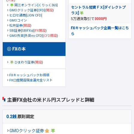
(
入金
)
岡三オンライン[くりっく365]
セントラル短資ＦＸ[ダイレクトプ
GMOクリック証券[CFD]
(
開設
)
ラス]
ヒロセ通商[LION CFD]
5万通貨取引で
3000円
GMOコイン
松井証券
(
開設
)
FXキャッシュバック企画一覧はこち
SBI証券[SBIFXα]
(
FX開設
)
ら
GMO外貨[外貨ex CFD]
(
CFD開設
)
FXの本
ひまわり証券
(
開設
)
FXキャッシュバックお得順
FX口座開設現金還元全リスト
主要FX会社の米ドル円スプレッドと詳細
0.2銭
原則固定
GMOクリック証券