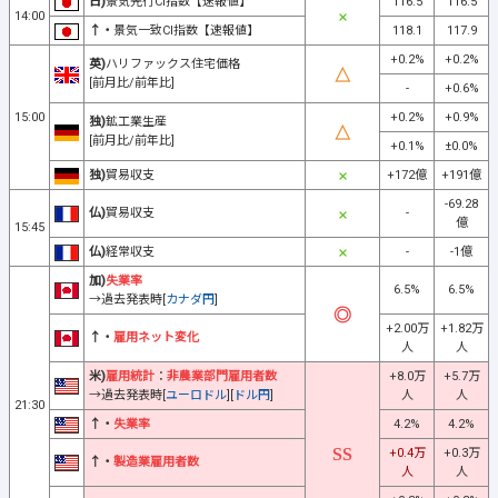
日)
景気先行CI指数【速報値】
116.5
116.5
14:00
↑・
景気一致CI指数【速報値】
118.1
117.9
+0.2%
+0.2%
英)
ハリファックス住宅価格
[前月比/前年比]
-
+0.6%
15:00
+0.2%
+0.9%
独)
鉱工業生産
[前月比/前年比]
+0.1%
±0.0%
独)
貿易収支
+172億
+191億
-69.28
仏)
貿易収支
-
億
15:45
仏)
経常収支
-
-1億
加)
失業率
6.5%
6.5%
→過去発表時[
カナダ円
]
+2.00万
+1.82万
↑・
雇用ネット変化
人
人
米)
雇用統計
：
非農業部門雇用者数
+8.0万
+5.7万
→過去発表時[
ユーロドル
][
ドル円
]
人
人
21:30
↑・
失業率
4.2%
4.2%
+0.4万
+0.3万
↑・
製造業雇用者数
人
人