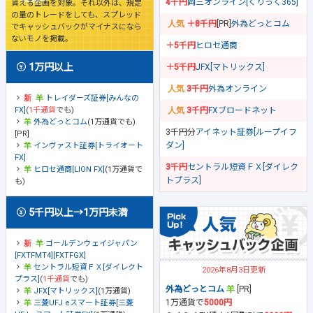
4千円
岡三オンライン[くりっく365]
貰える企画を対象。それ以外は、規定
の量のトレードをしても、スプレッド
＋8千円
[PR]
外為どっとコム
でキャッシュバックがマイナスになら
ないモノを掲載。
＋5千円
ヒロセ通商
1万円以上
＋5千円
JFX[マトリックス]
3千円
外為オンライン
トレイダーズ証券[みんなの
FX]
(
1千通貨
でも)
3千円
FXブロードネット
外為どっとコム
(1万通貨でも)
3千円分
アイネット証券[ループイフ
[PR]
ダン]
インヴァスト証券[トライオート
FX]
3千円
セントラル短資ＦＸ[ダイレク
ヒロセ通商[LION FX]
(1万通貨で
トプラス]
も)
5千円以上→1万円未満
ゴールデンウェイジャパン
[FXTFMT4][FXTFGX]
セントラル短資ＦＸ[ダイレクト
2026年8月3日更新
プラス]
(
1千通貨
でも)
外為どっとコム
[PR]
JFX[マトリックス]
(1万通貨)
1万通貨で
5000円
三菱UFJ eスマート証券[三菱