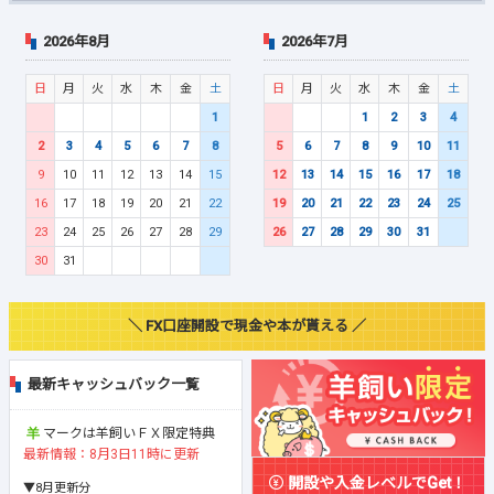
2026年8月
2026年7月
日
月
火
水
木
金
土
日
月
火
水
木
金
土
1
1
2
3
4
2
3
4
5
6
7
8
5
6
7
8
9
10
11
9
10
11
12
13
14
15
12
13
14
15
16
17
18
16
17
18
19
20
21
22
19
20
21
22
23
24
25
23
24
25
26
27
28
29
26
27
28
29
30
31
30
31
＼ FX口座開設で現金や本が貰える ／
最新キャッシュバック一覧
マークは羊飼いＦＸ限定特典
最新情報：8月3日11時に更新
開設や入金レベルでGet！
▼8月更新分