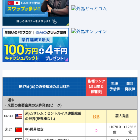
指標ランク
市場
前回
8月7日(金)の為替相場の注目材料
(注目度＆
予想値
発表値
影響度)
・
週末
・
米国の主要企業の決算発表(ピーク)
米)ムサレム：セントルイス連銀総裁
06:30
要人発言
の発言(投票権なし)
+1070.0
+1256.2
未定
中)貿易収支
億
億