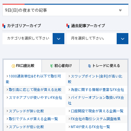
9日(日)の夜までの記事
カテゴリアーカイブ
過去記事アーカイブ
FX口座比較
初心者向け
トレードに使える
1000通貨単位&それ以下で取引可
スワップポイント(金利)が高い比
能
較
取引高に応じて現金が貰える比較
為替に関する情報が豊富なFX会社
スマホアプリが使いやすいFX会社
バイナリーオプション取扱いFX会
社
スプレッドが狭い比較
口座開設で現金が貰える企画一覧
取引でグルメが貰える企画一覧
FX会社の取引システム調査結果
スプレッドが低い比較
MT4が使えるFX会社一覧