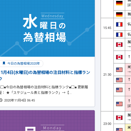
独
[
独
仏
15:45
仏
加
→
↑
今日の為替相場2020年
米
→
11月4日(水曜日)の為替相場の注目材料と指標ラン
21:30
ク
↑
■□■今日の為替相場の注目材料と指標ランク■□■ 更新履
↑
歴： ★「スケジュール表と指標ランク」→【...
2020年11月4日 06:45
↑
[
加
→
23:00
米