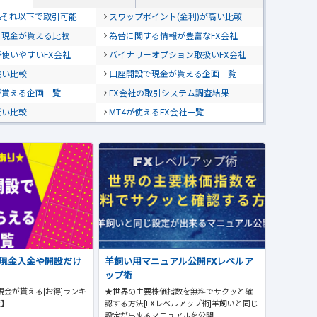
位&それ以下で取引可能
スワップポイント(金利)が高い比較
て現金が貰える比較
為替に関する情報が豊富なFX会社
使いやすいFX会社
バイナリーオプション取扱いFX会社
狭い比較
口座開設で現金が貰える企画一覧
が貰える企画一覧
FX会社の取引システム調査結果
低い比較
MT4が使えるFX会社一覧
で現金入金や開設だけ
羊飼い用マニュアル公開FXレベルア
ップ術
現金が貰える[お得]ランキ
★世界の主要株価指数を無料でサクッと確
版】
認する方法[FXレベルアップ術]羊飼いと同じ
設定が出来るマニュアルを公開