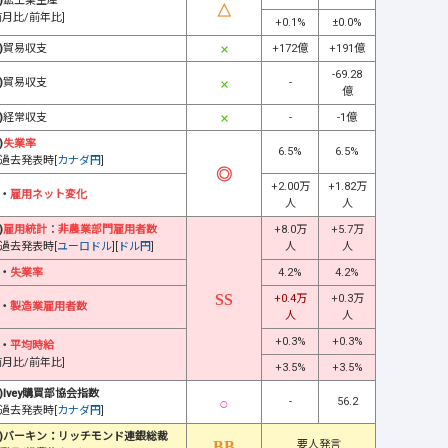
)
鉱工業生産
前月比/前年比]
+0.1%
±0.0%
)
貿易収支
+172億
+191億
-69.28
)
貿易収支
-
億
)
経常収支
-
-1億
)
失業率
6.5%
6.5%
過去発表時[
カナダ円
]
+2.00万
+1.82万
・
雇用ネット変化
人
人
)
雇用統計
：
非農業部門雇用者数
+8.0万
+5.7万
過去発表時[
ユーロドル
][
ドル円
]
人
人
・
失業率
4.2%
4.2%
+0.4万
+0.3万
・
製造業雇用者数
人
人
+0.3%
+0.3%
・
平均時給
前月比/前年比]
+3.5%
+3.5%
)Ivey購買部協会指数
-
56.2
過去発表時[
カナダ円
]
)バーキン：リッチモンド連銀総裁
要人発言