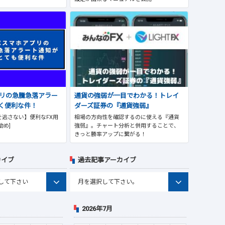
プリの急騰急落アラー
通貨の強弱が一目でわかる！トレイ
く便利な件！
ダーズ証券の『通貨強弱』
逃さない】便利なFX用
相場の方向性を確認するのに使える『通貨
勧め]
強弱』。チャート分析と併用することで、
きっと勝率アップに繋がる！
カイブ
過去記事アーカイブ
2026年7月