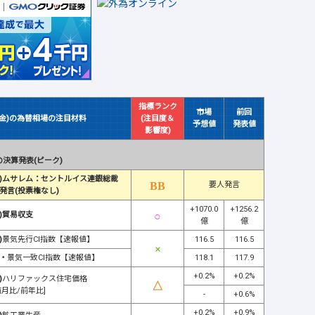
指標ランク
市場
前回
(金)の為替相場の注目材料
(注目度＆
予想値
発表値
影響度)
決算発表(ピーク)
)ムサレム：セントルイス連銀総裁
要人発言
発言(投票権なし)
+1070.0
+1256.2
)貿易収支
億
億
)
景気先行CI指数【速報値】
116.5
116.5
・
景気一致CI指数【速報値】
118.1
117.9
+0.2%
+0.2%
)
ハリファックス住宅価格
前月比/前年比]
-
+0.6%
+0.2%
+0.9%