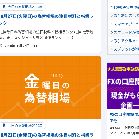
今日の為替相場2020年
1000通貨単
取引高に応じ
10月27日(火曜日)の為替相場の注目材料と指標ラ
ンク
スマホアプリが
■□■今日の為替相場の注目材料と指標ランク■□■ 更新履
スプレッドが
歴： ★「スケジュール表と指標ランク」→【...
取引でグルメ
2020年10月27日05:00
スプレッドが
FXの口座開設
でも
今日の為替相場2020年
★FXの口座開設で
ング【2026年8月
10月23日(金曜日)の為替相場の注目材料と指標ラ