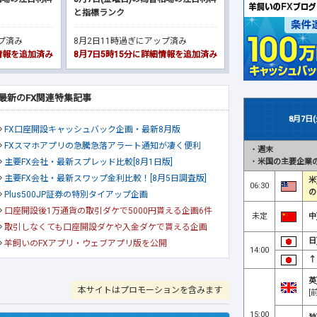
と指標ランク
ップ済み
8月2日11時過ぎにアップ済み
細情報を追加済み
8月7日5時15分に詳細情報を追加済み
最新のFX関連特集記事
8月7日
FX口座開設キャッシュバック企画・最新8月版
FXスマホアプリの急騰急落アラート通知が凄く便利
・
週末
・
米国の主要企業の
主要FX会社・最新スプレッド比較[8月1日版]
主要FX会社・最新スワップ金利比較！[8月5日調査版]
米
06:30
の
Plus500JP証券の特別タイアップ企画
口座開設後1万通貨の取引ダケで5000円貰える企画6件
未定
中
取引しなくても口座開設ダケや入金ダケで貰える企画
日
羊飼いのFXアプリ・ウェブアプリ版を公開
14:00
↑
英
本サイトはプロモーションを含みます
[
15:00