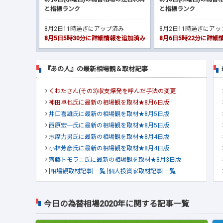
と指標ランク
と指標ランク
8月2日11時過ぎにアップ済み
8月2日11時過ぎにア
8月5日5時30分に詳細情報を追加済み
8月6日5時22分に詳
『あの人』の最新相場観＆取材記事
くわたさん(その3)収支爆発を呼んだ手法の変更
神田卓也氏に最新の相場観を取材★8月6日版
井口喜雄氏に最新の相場観を取材★8月5日版
西原宏一氏に最新の相場観を取材★8月5日版
志摩力男氏に最新の相場観を取材★8月4日版
小林芳彦氏に最新の相場観を取材★8月4日版
齊藤トモラニ氏に最新の相場観を取材★8月3日版
[相場観取材記事]一覧
[個人投資家取材記事]一覧
今日の為替相場2020年に関する記事一覧