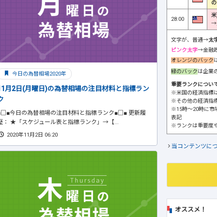
の
米
28:00
→
文字が、普通→
太
ピンク太字
→金融
オレンジのバック
緑のバック
は企業
今日の為替相場2020年
重要ランクについ
11月2日(月曜日)の為替相場の注目材料と指標ラン
※米国の経済指標
ク
※その他の経済指
※15時～20時に
■□■今日の為替相場の注目材料と指標ランク■□■ 更新履
表記
歴： ★「スケジュール表と指標ランク」→【...
※ランクは重要度
2020年11月2日 06:20
当コンテンツに
オススメ！