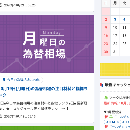
日
月
火
2020年10月21日06:25
2
3
4
9
10
11
16
17
18
23
24
25
30
31
今日の為替相場2020年
最新キャッシ
10月19日(月曜日)の為替相場の注目材料と指標ラ
ンク
マークは羊飼
最新情報：8月3
■□■今日の為替相場の注目材料と指標ランク■□■ 更新履
歴： ★「スケジュール表と指標ランク」→【...
▼8月更新分
2020年10月19日05:15
ゴールデン
[FXTFMT4][FXTFG
ゴールデンウェ