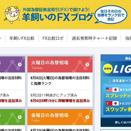
ン
羊飼いFX比較
FX比較ロボ
過去発表時チャート記録
指
相場の注目材料
8月4日(火曜日)の為替相場の注目材料
と指標ランク
ップ済み
8月2日11時過ぎにアップ済み
細情報を追加済み
8月4日5時15分に詳細情報を追加済み
相場の注目材料
8月7日(金曜日)の為替相場の注目材料