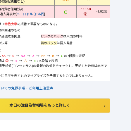
発言(投票権なし)
)
消費者信用残高
+118.50
-1.82億
過去発表時[
ユーロドル
][
ドル円
]
億
字
→
赤色太字
の順番で重要なものになる。
政策関連のもの
は金融政策関連
ピンクのバック
は米国の材料
の決算
黄のバック
は要人発言
て
は
→
→
→
→
→
→
の7段階で表記
標は
→
→
→
の4段階で表記
市場予想値(コンセンサス)の最新の数値をチェックし、更新した数値は赤字で
や注目度を表すものでサプライズを予想するものではありません。
ついての免罪事項・ご利用上注意点
本日の注目為替相場をもっと詳しく