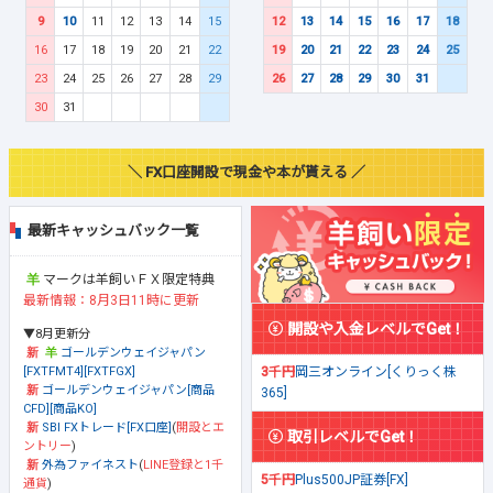
9
10
11
12
13
14
15
12
13
14
15
16
17
18
16
17
18
19
20
21
22
19
20
21
22
23
24
25
23
24
25
26
27
28
29
26
27
28
29
30
31
30
31
＼ FX口座開設で現金や本が貰える ／
最新キャッシュバック一覧
マークは羊飼いＦＸ限定特典
最新情報：8月3日11時に更新
開設や入金レベルでGet！
▼8月更新分
ゴールデンウェイジャパン
[FXTFMT4][FXTFGX]
3千円
岡三オンライン[くりっく株
ゴールデンウェイジャパン[商品
365]
CFD][商品KO]
SBI FXトレード[FX口座]
(
開設とエ
取引レベルでGet！
ントリー
)
外為ファイネスト
(
LINE登録と1千
5千円
Plus500JP証券[FX]
通貨
)