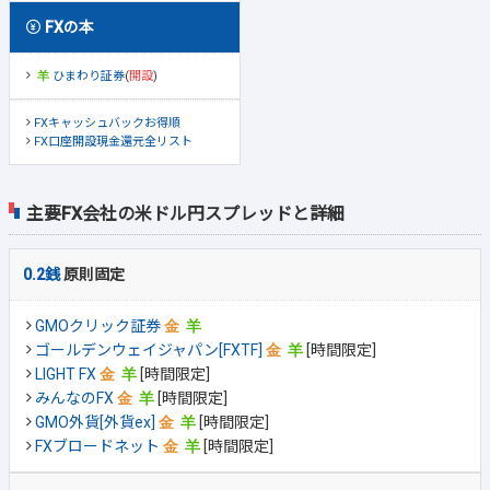
FXの本
ひまわり証券
(
開設
)
FXキャッシュバックお得順
FX口座開設現金還元全リスト
主要FX会社の米ドル円スプレッドと詳細
0.2銭
原則固定
GMOクリック証券
ゴールデンウェイジャパン[FXTF]
[時間限定]
LIGHT FX
[時間限定]
みんなのFX
[時間限定]
GMO外貨[外貨ex]
[時間限定]
FXブロードネット
[時間限定]