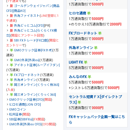
(
1千通貨
でも)
1万通貨取引で
5000円
ゴールデンウェイジャパン[商品
CFD][商品KO]
ヒロセ通商
外為ファイネスト
(
LINE登録と1
1万通貨取引で
5000円
千通貨
)
+のりかえ10万通貨取引で
2000円
外為どっとコム[CFD]
[PR]
外為どっとコム[らくらくFX積
FXブロードネット
立]
(
開設とアンケート回答
)
1万通貨取引で
3000円
SBI FXトレード[FX口座]
(
開設と
エントリー
で)
外為オンライン
GMOクリック証券[FXネオ]
(1万
1万通貨取引で
3000円
通貨)
GMO外貨[外貨ex]
(1万通貨)
LIGHT FX
アイネット証券[ループイフダン]
5万通貨取引で
3000円
(1万通貨)
FXブロードネット
(1万通貨)
みんなのFX
外為オンライン
(1万通貨)
5万通貨取引で
5000円
岡三オンライン[くりっく株365]
+シストレ5万通貨取引で
5000円
(
入金
)
岡三オンライン[くりっく365]
セントラル短資ＦＸ[ダイレクトプ
GMOクリック証券[CFD]
(
開設
)
ラス]
ヒロセ通商[LION CFD]
5万通貨取引で
3000円
GMOコイン
松井証券
(
開設
)
FXキャッシュバック企画一覧はこち
SBI証券[SBIFXα]
(
FX開設
)
ら
GMO外貨[外貨ex CFD]
(
CFD開設
)