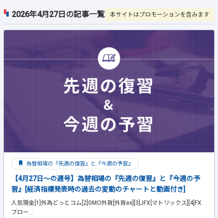
2026年4月27日の記事一覧
本サイトはプロモーションを含みます
為替相場の『先週の復習』と『今週の予習』
【4月27日～の週号】為替相場の『先週の復習』と『今週の予
習』[経済指標発表時の過去の変動のチャートと動画付き]
人気現金[1]外為どっとコム[2]GMO外貨[外貨ex][3]JFX[マトリックス][4]FX
ブロー...