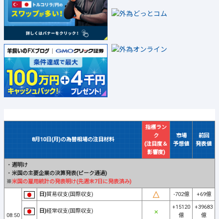
指標ラン
ク
市場
前回
8月10日(月)の為替相場の注目材料
(注目度＆
予想値
発表値
影響度)
・
週明け
・
米国の主要企業の決算発表(ピーク通過)
※
米国の雇用統計の発表明け(先週末7日に発表済み)
日)
貿易収支(国際収支)
-702億
+69億
+15120
+39683
日)
経常収支(国際収支)
08:50
億
億