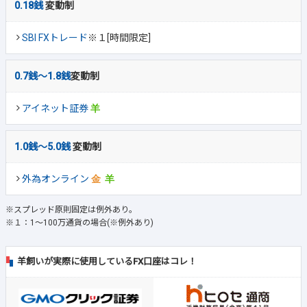
0.18銭
変動制
SBI FXトレード
※１[時間限定]
0.7銭～1.8銭
変動制
アイネット証券
1.0銭～5.0銭
変動制
外為オンライン
※スプレッド原則固定は例外あり。
※１：1～100万通貨の場合(※例外あり)
羊飼いが実際に使用しているFX口座はコレ！