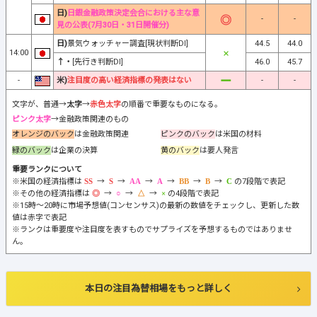
日)
日銀金融政策決定会合における主な意
-
-
見の公表(7月30日・31日開催分)
日)
景気ウォッチャー調査[現状判断DI]
44.5
44.0
14:00
↑・
[先行き判断DI]
46.0
45.7
-
米)
注目度の高い経済指標の発表はない
-
-
文字が、普通→
太字
→
赤色太字
の順番で重要なものになる。
ピンク太字
→金融政策関連のもの
オレンジのバック
は金融政策関連
ピンクのバック
は米国の材料
緑のバック
は企業の決算
黄のバック
は要人発言
重要ランクについて
※米国の経済指標は
→
→
→
→
→
→
の7段階で表記
※その他の経済指標は
→
→
→
の4段階で表記
※15時～20時に市場予想値(コンセンサス)の最新の数値をチェックし、更新した数
値は赤字で表記
※ランクは重要度や注目度を表すものでサプライズを予想するものではありませ
ん。
本日の注目為替相場をもっと詳しく