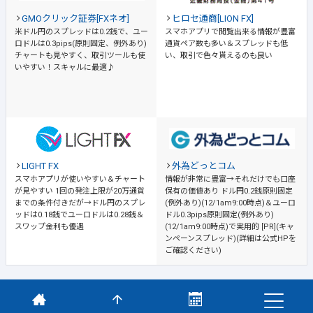
GMOクリック証券[FXネオ]
ヒロセ通商[LION FX]
米ドル円のスプレッドは0.2銭で、ユー
スマホアプリで閲覧出来る情報が豊富
ロドルは0.3pips(原則固定、例外あり)
通貨ペア数も多い＆スプレッドも低
チャートも見やすく、取引ツールも使
い、取引で色々貰えるのも良い
いやすい！スキャルに最適♪
LIGHT FX
外為どっとコム
スマホアプリが使いやすい＆チャート
情報が非常に豊富→それだけでも口座
が見やすい
1回の発注上限が20万通貨
保有の価値あり
ドル円0.2銭原則固定
までの条件付きだが→ドル円のスプレ
(例外あり)(12/1am9:00時点)＆ユーロ
ッドは0.18銭でユーロドルは0.28銭＆
ドル0.3pips原則固定(例外あり)
スワップ金利も優遇
(12/1am9:00時点)で実用的 [PR](キャ
ンペーンスプレッド)(詳細は公式HPを
ご確認ください)