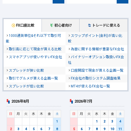
FX口座比較
初心者向け
トレードに使える
1000通貨単位&それ以下で取引可
スワップポイント(金利)が高い比
能
較
取引高に応じて現金が貰える比較
為替に関する情報が豊富なFX会社
スマホアプリが使いやすいFX会社
バイナリーオプション取扱いFX会
社
スプレッドが狭い比較
口座開設で現金が貰える企画一覧
取引でグルメが貰える企画一覧
FX会社の取引システム調査結果
スプレッドが低い比較
MT4が使えるFX会社一覧
2026年8月
2026年7月
日
月
火
水
木
金
土
日
月
火
水
木
金
土
1
1
2
3
4
2
3
4
5
6
7
8
5
6
7
8
9
10
11