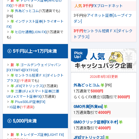
トレイダーズ証券[みんなの
FX]
(
1千通貨
でも)
3千円
FXブロードネット
外為どっとコム
(1万通貨でも)
3千円分
アイネット証券[ループイフ
[PR]
ダン]
インヴァスト証券[トライオート
FX]
3千円
セントラル短資ＦＸ[ダイレク
ヒロセ通商[LION FX]
(1万通貨で
トプラス]
も)
5千円以上→1万円未満
ゴールデンウェイジャパン
[FXTFMT4][FXTFGX]
セントラル短資ＦＸ[ダイレクト
2026年8月3日更新
プラス]
(
1千通貨
でも)
外為どっとコム
[PR]
JFX[マトリックス]
(1万通貨)
1万通貨で
5000円
三菱UFJ eスマート証券[三菱
UFJ eスマート証券FX]
(1万通貨)
らくらくFX積立1回取引で
3000円
Plus500JP証券[FX]
GMO外貨[外貨ex]
IG証券
(
1千通貨
)
1万通貨取引で
4000円
5,000円未満
GMOクリック証券[FXネオ]
1万通貨取引で
4000円
トレイダーズ証券[LIGHT FX]
JFX[マトリックス]