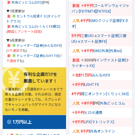
外為どっとコム[CFD]
[PR]
＋5千円
ゴールデンウェイジャ
▼7月更新分
パン[FXTFMT4][FXTFGX]
セントラル短資ＦＸ[ダイレク
4千円
GMOクリック証券[FXネ
トプラス]
オ]
外為どっとコム[らくらくFX積立]
(
開設とアンケート回答
)
5千円
三菱UFJ eスマート証券[三菱
▼6月更新分
UFJ eスマート証券FX]
トレイダーズ証券[みんなのFX]
(
1千通貨
でも)
＋4千円
GMO外貨[外貨ex]
トレイダーズ証券[LIGHT FX]
(
1
＋3000円
インヴァスト証券[ト
千通貨
でも)
ライオートFX]
有利な企画だけを
＋合計1万円
みんなのFX
厳選しています！
＋3千円
LIGHT FX
※基本的に、1万通貨のトレードまでで
4千円
岡三オンライン[くりっく365]
貰える企画を対象。それ以外は、規定
の量のトレードをしても、スプレッド
＋8千円
[PR]
外為どっとコム
でキャッシュバックがマイナスになら
ないモノを掲載。
＋5千円
ヒロセ通商
1万円以上
＋5千円
JFX[マトリックス]
3千円
外為オンライン