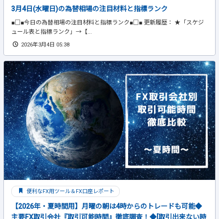
3月4日(水曜日)の為替相場の注目材料と指標ランク
■□■今日の為替相場の注目材料と指標ランク■□■ 更新履歴： ★「スケジ
ュール表と指標ランク」→【...
2026年3月4日 05:38
便利なFX用ツール＆FX口座レポート
【2026年・夏時間用】月曜の朝は4時からのトレードも可能◆
主要FX取引会社『取引可能時間』徹底調査！◆[取引出来ない時