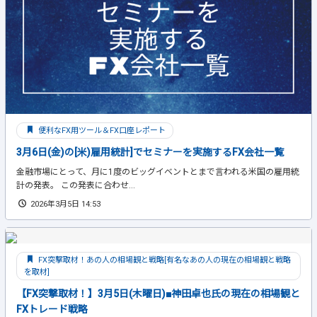
便利なFX用ツール＆FX口座レポート
3月6日(金)の[米)雇用統計]でセミナーを実施するFX会社一覧
金融市場にとって、月に1度のビッグイベントとまで言われる米国の雇用統
計の発表。 この発表に合わせ...
2026年3月5日 14:53
FX突撃取材！あの人の相場観と戦略[有名なあの人の現在の相場観と戦略
を取材]
【FX突撃取材！】3月5日(木曜日)■神田卓也氏の現在の相場観と
FXトレード戦略