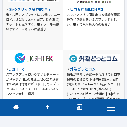
GMOクリック証券[FXネオ]
ヒロセ通商[LION FX]
米ドル円のスプレッドは0.2銭で、ユー
スマホアプリで閲覧出来る情報が豊富
ロドルは0.3pips(原則固定、例外あり)
通貨ペア数も多い＆スプレッドも低
チャートも見やすく、取引ツールも使
い、取引で色々貰えるのも良い
いやすい！スキャルに最適♪
LIGHT FX
外為どっとコム
スマホアプリが使いやすい＆チャート
情報が非常に豊富→それだけでも口座
が見やすい
1回の発注上限が20万通貨
保有の価値あり
ドル円0.2銭原則固定
までの条件付きだが→ドル円のスプレ
(例外あり)(12/1am9:00時点)＆ユーロ
ッドは0.18銭でユーロドルは0.28銭＆
ドル0.3pips原則固定(例外あり)
スワップ金利も優遇
(12/1am9:00時点)で実用的 [PR](キャ
ンペーンスプレッド)(詳細は公式HPを
ご確認ください)