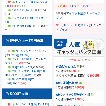
トレイダーズ証券[みんなの
FX]
(
1千通貨
でも)
3千円
FXブロードネット
外為どっとコム
(1万通貨でも)
3千円分
アイネット証券[ループイフ
[PR]
ダン]
インヴァスト証券[トライオート
FX]
3千円
セントラル短資ＦＸ[ダイレク
ヒロセ通商[LION FX]
(1万通貨で
トプラス]
も)
5千円以上→1万円未満
ゴールデンウェイジャパン
[FXTFMT4][FXTFGX]
セントラル短資ＦＸ[ダイレクト
2026年8月3日更新
プラス]
(
1千通貨
でも)
外為どっとコム
[PR]
JFX[マトリックス]
(1万通貨)
1万通貨で
5000円
三菱UFJ eスマート証券[三菱
UFJ eスマート証券FX]
(1万通貨)
らくらくFX積立1回取引で
3000円
Plus500JP証券[FX]
GMO外貨[外貨ex]
IG証券
(
1千通貨
)
1万通貨取引で
4000円
5,000円未満
GMOクリック証券[FXネオ]
1万通貨取引で
4000円
トレイダーズ証券[LIGHT FX]