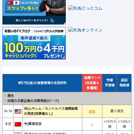
指標ランク
市場
前回
8月7日(金)の為替相場の注目材料
(注目度＆
予想値
発表値
影響度)
・
週末
・
米国の主要企業の決算発表(ピーク)
米)ムサレム：セントルイス連銀総裁
06:30
要人発言
の発言(投票権なし)
+1070.0
+1256.2
未定
中)貿易収支
億
億