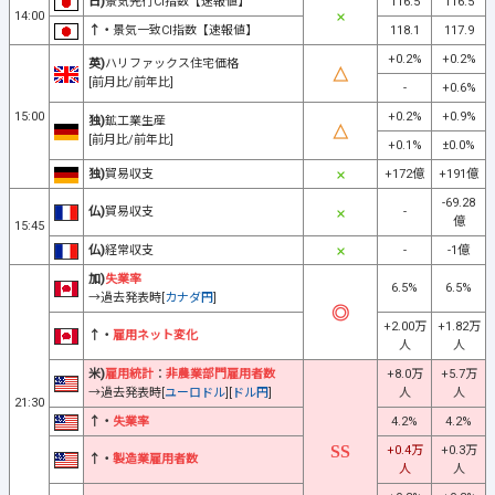
日)
景気先行CI指数【速報値】
116.5
116.5
14:00
↑・
景気一致CI指数【速報値】
118.1
117.9
+0.2%
+0.2%
英)
ハリファックス住宅価格
[前月比/前年比]
-
+0.6%
15:00
+0.2%
+0.9%
独)
鉱工業生産
[前月比/前年比]
+0.1%
±0.0%
独)
貿易収支
+172億
+191億
-69.28
仏)
貿易収支
-
億
15:45
仏)
経常収支
-
-1億
加)
失業率
6.5%
6.5%
→過去発表時[
カナダ円
]
+2.00万
+1.82万
↑・
雇用ネット変化
人
人
米)
雇用統計
：
非農業部門雇用者数
+8.0万
+5.7万
→過去発表時[
ユーロドル
][
ドル円
]
人
人
21:30
↑・
失業率
4.2%
4.2%
+0.4万
+0.3万
↑・
製造業雇用者数
人
人