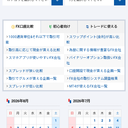
FX口座比較
初心者向け
トレードに使える
1000通貨単位&それ以下で取引可
スワップポイント(金利)が高い比
能
較
取引高に応じて現金が貰える比較
為替に関する情報が豊富なFX会社
スマホアプリが使いやすいFX会社
バイナリーオプション取扱いFX会
社
スプレッドが狭い比較
口座開設で現金が貰える企画一覧
取引でグルメが貰える企画一覧
FX会社の取引システム調査結果
スプレッドが低い比較
MT4が使えるFX会社一覧
2026年8月
2026年7月
日
月
火
水
木
金
土
日
月
火
水
木
金
土
1
1
2
3
4