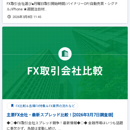
FX取引会社選び■月曜日取引開始時間/バイナリーOP/自動売買・シグナ
ル/iPhone ★週間注目材...
2026年3月8日 11:45
FX比較＆各種FX特集＆FX業界の流れなど
主要FX会社・最新スプレッド比較！[2026年3月7日調査版]
◆◇◆FX取引会社スプレッド競争！最新情報◆◇◆ 金融市場はいつも話題
に事欠かず、為替は変動し続け、...