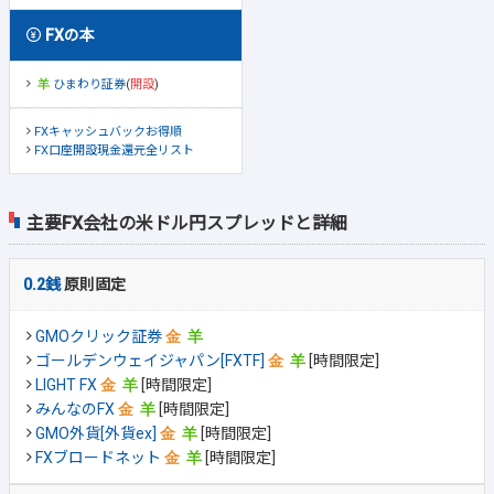
FXの本
ひまわり証券
(
開設
)
FXキャッシュバックお得順
FX口座開設現金還元全リスト
主要FX会社の米ドル円スプレッドと詳細
0.2銭
原則固定
GMOクリック証券
ゴールデンウェイジャパン[FXTF]
[時間限定]
LIGHT FX
[時間限定]
みんなのFX
[時間限定]
GMO外貨[外貨ex]
[時間限定]
FXブロードネット
[時間限定]