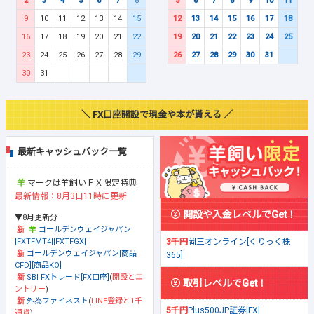
2
3
4
5
6
7
8
5
6
7
8
9
10
11
9
10
11
12
13
14
15
12
13
14
15
16
17
18
16
17
18
19
20
21
22
19
20
21
22
23
24
25
23
24
25
26
27
28
29
26
27
28
29
30
31
30
31
＼ FX口座開設で現金や本が貰える ／
最新キャッシュバック一覧
マークは羊飼いＦＸ限定特典
最新情報：8月3日11時に更新
開設や入金レベルでGet！
▼8月更新分
ゴールデンウェイジャパン
[FXTFMT4][FXTFGX]
3千円
岡三オンライン[くりっく株
ゴールデンウェイジャパン[商品
365]
CFD][商品KO]
SBI FXトレード[FX口座]
(
開設とエ
取引レベルでGet！
ントリー
)
外為ファイネスト
(
LINE登録と1千
5千円
Plus500JP証券[FX]
通貨
)