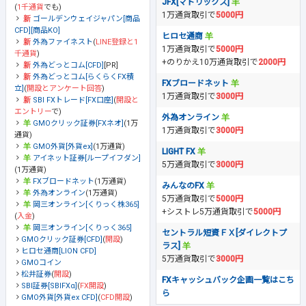
JFX[マトリックス]
(
1千通貨
でも)
1万通貨取引で
5000円
ゴールデンウェイジャパン[商品
CFD][商品KO]
ヒロセ通商
外為ファイネスト
(
LINE登録と1
1万通貨取引で
5000円
千通貨
)
+のりかえ10万通貨取引で
2000円
外為どっとコム[CFD]
[PR]
外為どっとコム[らくらくFX積
FXブロードネット
立]
(
開設とアンケート回答
)
1万通貨取引で
3000円
SBI FXトレード[FX口座]
(
開設と
エントリー
で)
外為オンライン
GMOクリック証券[FXネオ]
(1万
1万通貨取引で
3000円
通貨)
GMO外貨[外貨ex]
(1万通貨)
LIGHT FX
アイネット証券[ループイフダン]
5万通貨取引で
3000円
(1万通貨)
FXブロードネット
(1万通貨)
みんなのFX
外為オンライン
(1万通貨)
5万通貨取引で
5000円
岡三オンライン[くりっく株365]
+シストレ5万通貨取引で
5000円
(
入金
)
岡三オンライン[くりっく365]
セントラル短資ＦＸ[ダイレクトプ
GMOクリック証券[CFD]
(
開設
)
ラス]
ヒロセ通商[LION CFD]
5万通貨取引で
3000円
GMOコイン
松井証券
(
開設
)
FXキャッシュバック企画一覧はこち
SBI証券[SBIFXα]
(
FX開設
)
ら
GMO外貨[外貨ex CFD]
(
CFD開設
)