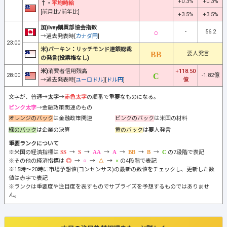
+0.3%
+0.3%
↑・
平均時給
[前月比/前年比]
+3.5%
+3.5%
加)Ivey購買部協会指数
-
56.2
→過去発表時[
カナダ円
]
23:00
米)バーキン：リッチモンド連銀総裁
要人発言
の発言(投票権なし)
米)
消費者信用残高
+118.50
28:00
-1.82億
→過去発表時[
ユーロドル
][
ドル円
]
億
文字が、普通→
太字
→
赤色太字
の順番で重要なものになる。
ピンク太字
→金融政策関連のもの
オレンジのバック
は金融政策関連
ピンクのバック
は米国の材料
緑のバック
は企業の決算
黄のバック
は要人発言
重要ランクについて
※米国の経済指標は
→
→
→
→
→
→
の7段階で表記
※その他の経済指標は
→
→
→
の4段階で表記
※15時～20時に市場予想値(コンセンサス)の最新の数値をチェックし、更新した数
値は赤字で表記
※ランクは重要度や注目度を表すものでサプライズを予想するものではありませ
ん。