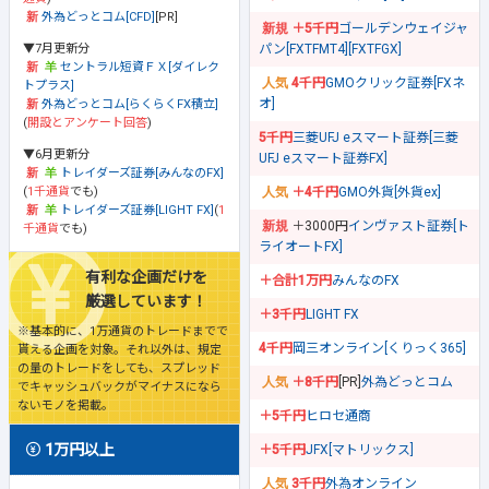
外為どっとコム[CFD]
[PR]
＋5千円
ゴールデンウェイジャ
▼7月更新分
パン[FXTFMT4][FXTFGX]
セントラル短資ＦＸ[ダイレク
4千円
GMOクリック証券[FXネ
トプラス]
オ]
外為どっとコム[らくらくFX積立]
(
開設とアンケート回答
)
5千円
三菱UFJ eスマート証券[三菱
▼6月更新分
UFJ eスマート証券FX]
トレイダーズ証券[みんなのFX]
(
1千通貨
でも)
＋4千円
GMO外貨[外貨ex]
トレイダーズ証券[LIGHT FX]
(
1
＋3000円
インヴァスト証券[ト
千通貨
でも)
ライオートFX]
有利な企画だけを
＋合計1万円
みんなのFX
厳選しています！
＋3千円
LIGHT FX
※基本的に、1万通貨のトレードまでで
4千円
岡三オンライン[くりっく365]
貰える企画を対象。それ以外は、規定
の量のトレードをしても、スプレッド
＋8千円
[PR]
外為どっとコム
でキャッシュバックがマイナスになら
ないモノを掲載。
＋5千円
ヒロセ通商
1万円以上
＋5千円
JFX[マトリックス]
3千円
外為オンライン