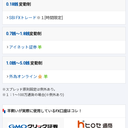
0.18銭
変動制
SBI FXトレード
※１[時間限定]
0.7銭～1.8銭
変動制
アイネット証券
1.0銭～5.0銭
変動制
外為オンライン
※スプレッド原則固定は例外あり。
※１：1～100万通貨の場合(※例外あり)
羊飼いが実際に使用しているFX口座はコレ！