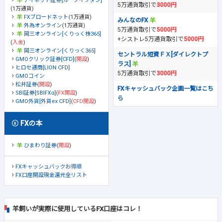
アイネット証券[ループイフダン]
5万通貨取引で
3000円
(1万通貨)
FXブロードネット
(1万通貨)
みんなのFX
外為オンライン
(1万通貨)
5万通貨取引で
5000円
岡三オンライン[くりっく株365]
+シストレ5万通貨取引で
5000円
(
入金
)
岡三オンライン[くりっく365]
セントラル短資ＦＸ[ダイレクトプ
GMOクリック証券[CFD]
(
開設
)
ラス]
ヒロセ通商[LION CFD]
5万通貨取引で
3000円
GMOコイン
松井証券
(
開設
)
FXキャッシュバック企画一覧はこち
SBI証券[SBIFXα]
(
FX開設
)
ら
GMO外貨[外貨ex CFD]
(
CFD開設
)
FXの本
ひまわり証券
(
開設
)
FXキャッシュバックお得順
FX口座開設現金還元全リスト
羊飼いが実際に使用しているFX口座はコレ！