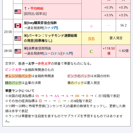
+0.3%
+0.3%
↑・
平均時給
[前月比/前年比]
+3.5%
+3.5%
加)Ivey購買部協会指数
-
56.2
→過去発表時[
カナダ円
]
23:00
米)バーキン：リッチモンド連銀総裁
要人発言
の発言(投票権なし)
米)
消費者信用残高
+118.50
28:00
-1.82億
→過去発表時[
ユーロドル
][
ドル円
]
億
文字が、普通→
太字
→
赤色太字
の順番で重要なものになる。
ピンク太字
→金融政策関連のもの
オレンジのバック
は金融政策関連
ピンクのバック
は米国の材料
緑のバック
は企業の決算
黄のバック
は要人発言
重要ランクについて
※米国の経済指標は
→
→
→
→
→
→
の7段階で表記
※その他の経済指標は
→
→
→
の4段階で表記
※15時～20時に市場予想値(コンセンサス)の最新の数値をチェックし、更新した数
値は赤字で表記
※ランクは重要度や注目度を表すものでサプライズを予想するものではありませ
ん。