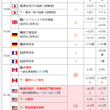
日)
景気先行CI指数【速報値】
116.5
116.5
14:00
↑・
景気一致CI指数【速報値】
118.1
117.9
+0.2%
+0.2%
英)
ハリファックス住宅価格
[前月比/前年比]
-
+0.6%
15:00
+0.2%
+0.9%
独)
鉱工業生産
[前月比/前年比]
+0.1%
±0.0%
独)
貿易収支
+172億
+191億
-69.28
仏)
貿易収支
-
億
15:45
仏)
経常収支
-
-1億
加)
失業率
6.5%
6.5%
→過去発表時[
カナダ円
]
+2.00万
+1.82万
↑・
雇用ネット変化
人
人
米)
雇用統計
：
非農業部門雇用者数
+8.0万
+5.7万
→過去発表時[
ユーロドル
][
ドル円
]
人
人
21:30
↑・
失業率
4.2%
4.2%
+0.4万
+0.3万
↑・
製造業雇用者数
人
人