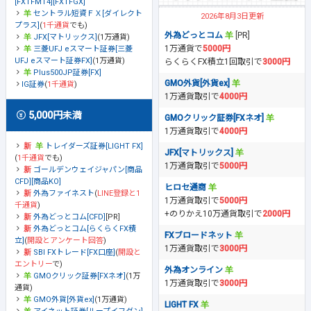
[FXTFMT4][FXTFGX]
セントラル短資ＦＸ[ダイレクト
2026年8月3日更新
プラス]
(
1千通貨
でも)
外為どっとコム
[PR]
JFX[マトリックス]
(1万通貨)
1万通貨で
5000円
三菱UFJ eスマート証券[三菱
UFJ eスマート証券FX]
(1万通貨)
らくらくFX積立1回取引で
3000円
Plus500JP証券[FX]
GMO外貨[外貨ex]
IG証券
(
1千通貨
)
1万通貨取引で
4000円
5,000円未満
GMOクリック証券[FXネオ]
1万通貨取引で
4000円
トレイダーズ証券[LIGHT FX]
JFX[マトリックス]
(
1千通貨
でも)
1万通貨取引で
5000円
ゴールデンウェイジャパン[商品
CFD][商品KO]
ヒロセ通商
外為ファイネスト
(
LINE登録と1
1万通貨取引で
5000円
千通貨
)
+のりかえ10万通貨取引で
2000円
外為どっとコム[CFD]
[PR]
外為どっとコム[らくらくFX積
FXブロードネット
立]
(
開設とアンケート回答
)
1万通貨取引で
3000円
SBI FXトレード[FX口座]
(
開設と
エントリー
で)
外為オンライン
GMOクリック証券[FXネオ]
(1万
1万通貨取引で
3000円
通貨)
GMO外貨[外貨ex]
(1万通貨)
LIGHT FX