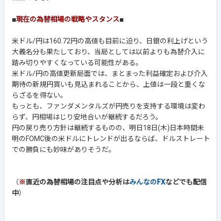
■
現在の為替相場の戦略やスタンス
■
米ドル/円は160.72円の高値も目前に迫り、日銀の利上げという
大義名分も果たしており、当局としては以前よりも為替介入に
踏み切りやすくなっている可能性がある。
米ドル/円の高値更新局面では、まとまった利益確定および介入
期待の新規円買いも見込まれることから、上値は一段と重くな
らざるを得ない。
もっとも、ファンダメンタルズが円売りを支持する環境は変わ
らず、円相場はじり安地合いが継続するだろう。
円の戻り売り方針は継続するものの、明日18日(木)日本時間未
明のFOMC後の米ドルにトレンドが出るならば、ドルストレート
での勝負にも妙味がありそうだ。
（
※
直近の為替相場の注目点や分析は
みんなのFX
などでも配信
中
）