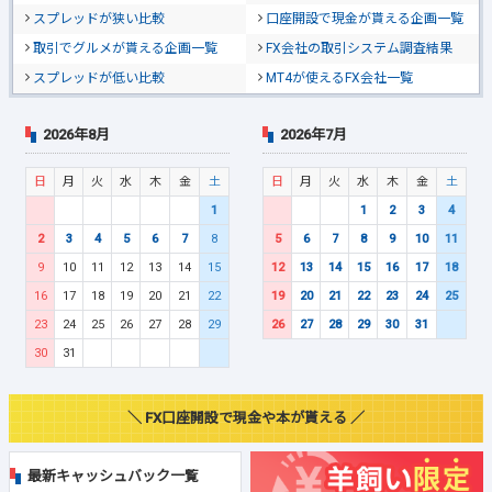
スプレッドが狭い比較
口座開設で現金が貰える企画一覧
取引でグルメが貰える企画一覧
FX会社の取引システム調査結果
スプレッドが低い比較
MT4が使えるFX会社一覧
2026年8月
2026年7月
日
月
火
水
木
金
土
日
月
火
水
木
金
土
1
1
2
3
4
2
3
4
5
6
7
8
5
6
7
8
9
10
11
9
10
11
12
13
14
15
12
13
14
15
16
17
18
16
17
18
19
20
21
22
19
20
21
22
23
24
25
23
24
25
26
27
28
29
26
27
28
29
30
31
30
31
＼ FX口座開設で現金や本が貰える ／
最新キャッシュバック一覧