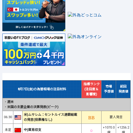
指標ランク
市場
前回
8月7日(金)の為替相場の注目材料
(注目度＆
予想値
発表値
影響度)
・
週末
・
米国の主要企業の決算発表(ピーク)
米)ムサレム：セントルイス連銀総裁
06:30
要人発言
の発言(投票権なし)
+1070.0
+1256.2
未定
中)貿易収支
億
億