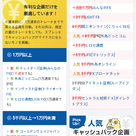
有利な企画だけを
＋合計1万円
みんなのFX
厳選しています！
＋3千円
LIGHT FX
※基本的に、1万通貨のトレードまでで
4千円
岡三オンライン[くりっく365]
貰える企画を対象。それ以外は、規定
の量のトレードをしても、スプレッド
＋8千円
[PR]
外為どっとコム
でキャッシュバックがマイナスになら
ないモノを掲載。
＋5千円
ヒロセ通商
1万円以上
＋5千円
JFX[マトリックス]
3千円
外為オンライン
トレイダーズ証券[みんなの
FX]
(
1千通貨
でも)
3千円
FXブロードネット
外為どっとコム
(1万通貨でも)
3千円分
アイネット証券[ループイフ
[PR]
ダン]
インヴァスト証券[トライオート
FX]
3千円
セントラル短資ＦＸ[ダイレク
ヒロセ通商[LION FX]
(1万通貨で
トプラス]
も)
5千円以上→1万円未満
ゴールデンウェイジャパン