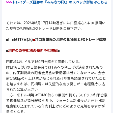
>>>
トレイダーズ証券の『みんなのFX』のスペック詳細はこちら
それでは、2026年6月17日14時過ぎに井口喜雄さんに直接聞い
た現在の相場観とFXトレード戦略をご覧下さい。
■□■
6月17日(水)
■
井口喜雄氏の現在の相場観とFXトレード戦略
■
現在の為替相場の傾向や相場観
■
円相場は対ドルで160円を超えて膠着している。
昨日16日(火)の日銀会合では1％への利上げが決定されたもの
の、内田副総裁の記者会見含め新情報は出てこなかった。会合
前は50bpの利上げ票が投じられる可能性も議論されていたこと
を踏まえれば、円相場には失望的な売り戻しが一定程度持ち込
まれた公算が大きい。
一方、米ドル相場はFOMC待ちの展開が続く。米イラン和平合意
で物価懸念が幾分緩和する中、ウォーシュ新議長が足元7～8割
程度織り込まれている年内利上げにどのような見解を示すかが
焦点となる。