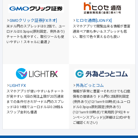
GMOクリック証券[FXネオ]
ヒロセ通商[LION FX]
米ドル円のスプレッドは0.2銭で、ユー
スマホアプリで閲覧出来る情報が豊富
ロドルは0.3pips(原則固定、例外あり)
通貨ペア数も多い＆スプレッドも低
チャートも見やすく、取引ツールも使
い、取引で色々貰えるのも良い
いやすい！スキャルに最適♪
LIGHT FX
外為どっとコム
スマホアプリが使いやすい＆チャート
情報が非常に豊富→それだけでも口座
が見やすい
1回の発注上限が20万通貨
保有の価値あり
ドル円0.2銭原則固定
までの条件付きだが→ドル円のスプレ
(例外あり)(12/1am9:00時点)＆ユーロ
ッドは0.18銭でユーロドルは0.28銭＆
ドル0.3pips原則固定(例外あり)
スワップ金利も優遇
(12/1am9:00時点)で実用的 [PR](キャ
ンペーンスプレッド)(詳細は公式HPを
ご確認ください)