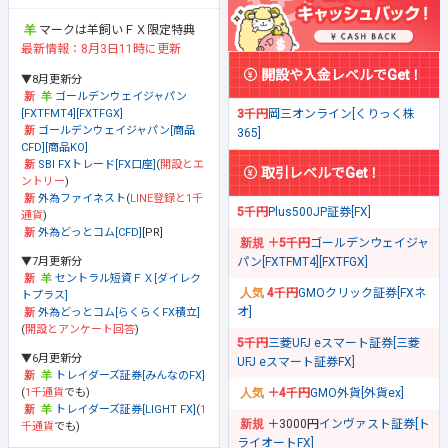
マークは羊飼いＦＸ限定特典
最新情報：8月3日11時に更新
開設や入金レベルでGet！
▼8月更新分
ゴールデンウェイジャパン
[FXTFMT4][FXTFGX]
3千円
岡三オンライン[くりっく株
ゴールデンウェイジャパン[商品
365]
CFD][商品KO]
SBI FXトレード[FX口座]
(
開設とエ
取引レベルでGet！
ントリー
)
外為ファイネスト
(
LINE登録と1千
5千円
Plus500JP証券[FX]
通貨
)
外為どっとコム[CFD]
[PR]
＋5千円
ゴールデンウェイジャ
▼7月更新分
パン[FXTFMT4][FXTFGX]
セントラル短資ＦＸ[ダイレク
4千円
GMOクリック証券[FXネ
トプラス]
オ]
外為どっとコム[らくらくFX積立]
(
開設とアンケート回答
)
5千円
三菱UFJ eスマート証券[三菱
▼6月更新分
UFJ eスマート証券FX]
トレイダーズ証券[みんなのFX]
(
1千通貨
でも)
＋4千円
GMO外貨[外貨ex]
トレイダーズ証券[LIGHT FX]
(
1
＋3000円
インヴァスト証券[ト
千通貨
でも)
ライオートFX]