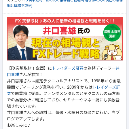
カテゴリ：
FX突撃取材！あの人の相場観と戦略[有名なあの人の現在の相場
観と戦略を取材]
【FX突撃取材！企画】に
トレイダーズ証券
の為替ディーラー
井
口喜雄
さんが参加！
井口喜雄さんは認定テクニカルアナリストで、1998年から金融
機関でディーリング業務を行い、2009年からは
トレイダーズ証
券
で同業務に従事。ファンダメンタルズとテクニカルの両方面
での為替分析に精通しており、セミナーやマネー誌にも多数登
場されています。
井口喜雄さんへの取材は、毎週・水曜日の昼過ぎに行い、当ブ
ログでアップします。
お楽しみに♪