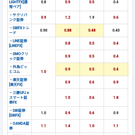
LIGHTFX[通
0.8
0.9
0.5
0.4
常ペア]
・
サクソバ
0.9
1.2
1.9
0.6
ンク証券
・
SBIFXトレ
0.90
0.88
0.48
0.40
ード
・
LINE証券
0.8
0.5
0.4
[LINEFX]
・
GMOクリ
0.9
0.5
0.4
ック証券
・
外為どっ
0.9
0.5
0.4
とコム
1.0
・
楽天証券
0.9
0.6
0.9
[楽天FX]
・
三菱UFJ e
スマート証
1.0
0.6
1.8
券FX
・
SBI証券
1.0
0.9
0.6
0.9
[SBIFX]
・
OANDA証
1.1
1.4
1.0
1.1
券