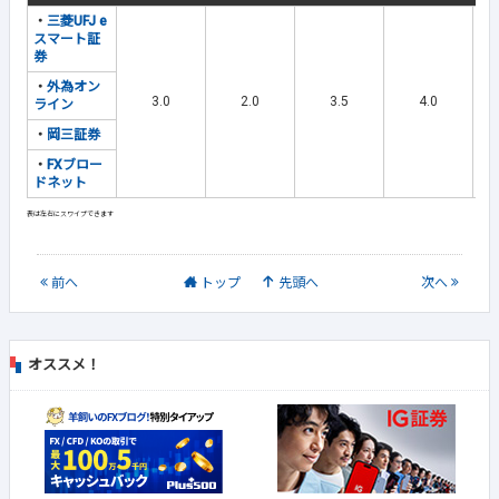
・
三菱UFJ e
スマート証
券
・
外為オン
3.0
2.0
3.5
4.0
ライン
・
岡三証券
・
FXブロー
ドネット
前
へ
トップ
先頭へ
次
へ
オススメ！