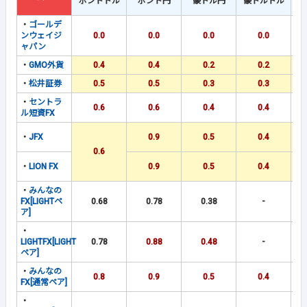
ポンドドル
ポンド円
豪ドル円
豪ドルドル
・
ゴールデ
ンウェイジ
0.0
0.0
0.0
0.0
ャパン
・
GMO外貨
0.4
0.4
0.2
0.2
・
松井証券
0.5
0.5
0.3
0.3
・
セントラ
0.6
0.6
0.4
0.4
ル短資FX
・
JFX
0.9
0.5
0.4
0.6
・
LION FX
0.9
0.5
0.4
・
みんなの
FX[LIGHTペ
0.68
0.78
0.38
-
ア]
・
LIGHTFX[LIGHT
0.78
0.88
0.48
-
ペア]
・
みんなの
0.8
0.9
0.5
0.4
FX[通常ペア]
・