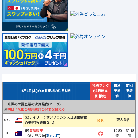
指標ランク
市場
前回
8月6日(木)の為替相場の注目材料
(注目度＆
予想
発表
影響度)
値
値
・
米国の主要企業の決算発表(ピーク)
※
明日→米国の雇用統計の発表を控える
米)デイリー：サンフランシスコ連銀総裁
09:35
要人発言
の発言(投票権なし)
豪)
貿易収支
-10.80
-30.18
10:30
→過去発表時[
豪ドル円
]
億
億