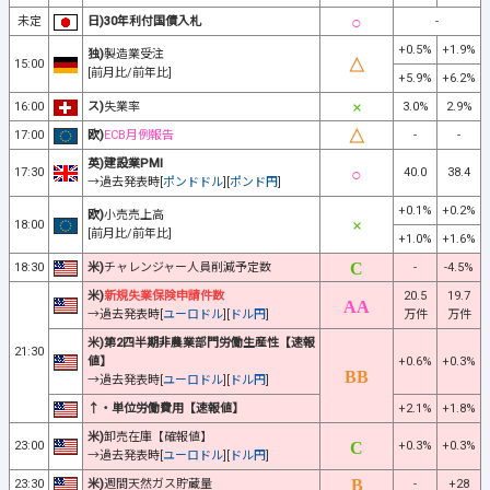
未定
日)30年利付国債入札
-
+0.5%
+1.9%
独)
製造業受注
15:00
[前月比/前年比]
+5.9%
+6.2%
16:00
ス)
失業率
3.0%
2.9%
17:00
欧)
ECB月例報告
-
-
英)建設業PMI
17:30
40.0
38.4
→過去発表時[
ポンドドル
][
ポンド円
]
+0.1%
+0.2%
欧)
小売売上高
18:00
[前月比/前年比]
+1.0%
+1.6%
18:30
米)
チャレンジャー人員削減予定数
-
-4.5%
米)
新規失業保険申請件数
20.5
19.7
→過去発表時[
ユーロドル
][
ドル円
]
万件
万件
米)第2四半期非農業部門労働生産性【速報
21:30
値】
+0.6%
+0.3%
→過去発表時[
ユーロドル
][
ドル円
]
↑・単位労働費用【速報値】
+2.1%
+1.8%
米)
卸売在庫【確報値】
23:00
+0.3%
+0.3%
→過去発表時[
ユーロドル
][
ドル円
]
23:30
米)
週間天然ガス貯蔵量
-
+28