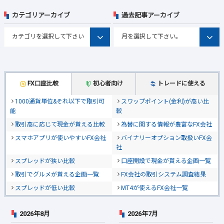
カテゴリアーカイブ
過去記事アーカイブ
FX口座比較
初心者向け
トレードに使える
1000通貨単位&それ以下で取引可
スワップポイント(金利)が高い比
能
較
取引高に応じて現金が貰える比較
為替に関する情報が豊富なFX会社
スマホアプリが使いやすいFX会社
バイナリーオプション取扱いFX会
社
スプレッドが狭い比較
口座開設で現金が貰える企画一覧
取引でグルメが貰える企画一覧
FX会社の取引システム調査結果
スプレッドが低い比較
MT4が使えるFX会社一覧
2026年8月
2026年7月