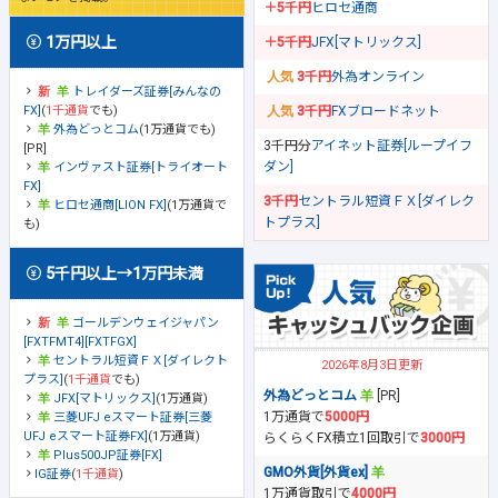
＋5千円
ヒロセ通商
1万円以上
＋5千円
JFX[マトリックス]
3千円
外為オンライン
トレイダーズ証券[みんなの
FX]
(
1千通貨
でも)
3千円
FXブロードネット
外為どっとコム
(1万通貨でも)
3千円分
アイネット証券[ループイフ
[PR]
ダン]
インヴァスト証券[トライオート
FX]
3千円
セントラル短資ＦＸ[ダイレク
ヒロセ通商[LION FX]
(1万通貨で
トプラス]
も)
5千円以上→1万円未満
ゴールデンウェイジャパン
[FXTFMT4][FXTFGX]
セントラル短資ＦＸ[ダイレクト
2026年8月3日更新
プラス]
(
1千通貨
でも)
外為どっとコム
[PR]
JFX[マトリックス]
(1万通貨)
1万通貨で
5000円
三菱UFJ eスマート証券[三菱
UFJ eスマート証券FX]
(1万通貨)
らくらくFX積立1回取引で
3000円
Plus500JP証券[FX]
GMO外貨[外貨ex]
IG証券
(
1千通貨
)
1万通貨取引で
4000円