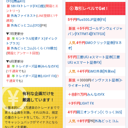
CFD][商品KO]
SBI FXトレード[FX口座]
(
開設とエ
取引レベルでGet！
ントリー
)
外為ファイネスト
(
LINE登録と1千
5千円
Plus500JP証券[FX]
通貨
)
外為どっとコム[CFD]
[PR]
＋5千円
ゴールデンウェイジャ
▼7月更新分
パン[FXTFMT4][FXTFGX]
セントラル短資ＦＸ[ダイレク
4千円
GMOクリック証券[FXネ
トプラス]
オ]
外為どっとコム[らくらくFX積立]
(
開設とアンケート回答
)
5千円
三菱UFJ eスマート証券[三菱
▼6月更新分
UFJ eスマート証券FX]
トレイダーズ証券[みんなのFX]
(
1千通貨
でも)
＋4千円
GMO外貨[外貨ex]
トレイダーズ証券[LIGHT FX]
(
1
＋3000円
インヴァスト証券[ト
千通貨
でも)
ライオートFX]
有利な企画だけを
＋合計1万円
みんなのFX
厳選しています！
＋3千円
LIGHT FX
※基本的に、1万通貨のトレードまでで
4千円
岡三オンライン[くりっく365]
貰える企画を対象。それ以外は、規定
の量のトレードをしても、スプレッド
＋8千円
[PR]
外為どっとコム
でキャッシュバックがマイナスになら
ないモノを掲載。