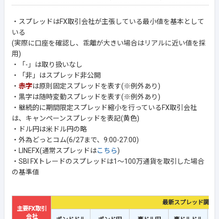
・スプレッドはFX取引会社が主張している最小値を基本として
いる
(実際に口座を確認し、乖離が大きい場合はリアルに近い値を採
用)
・「-」は取り扱いなし
・「非」はスプレッド非公開
・
赤字
は原則固定スプレッドを表す(※例外あり)
・黒字は随時変動スプレッドを表す(※例外あり)
・継続的に期間限定スプレッド縮小を行っているFX取引会社
は、キャンペーンスプレッドを表記(黄色)
・ドル円は米ドル円の略
・外為どっとコム(6/27まで、9:00-27:00)
・LINEFX(通常スプレッドは
こちら
)
・SBI FXトレードのスプレッドは1～100万通貨を取引した場合
の基準値
最新スプレッド調査
主要FX取引
会社