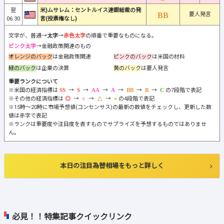
翌
米)ムサレム：セントルイス連銀総裁の発
要人発言
06:30
言(投票権なし)
文字が、普通→
太字
→
赤色太字
の順番で重要なものになる。
ピンク太字
→金融政策関連のもの
オレンジのバック
は金融政策関連
ピンクのバック
は米国の材料
緑のバック
は企業の決算
黄のバック
は要人発言
重要ランクについて
※米国の経済指標は
→
→
→
→
→
→
の7段階で表記
※その他の経済指標は
→
→
→
の4段階で表記
※15時～20時に市場予想値(コンセンサス)の最新の数値をチェックし、更新した数
値は赤字で表記
※ランクは重要度や注目度を表すものでサプライズを予想するものではありませ
ん。
本日の注目為替相場をもっと詳しく
必見！！特集記事クイックリンク