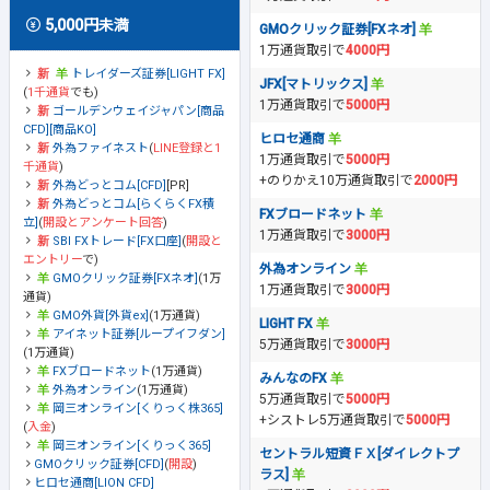
5,000円未満
GMOクリック証券[FXネオ]
1万通貨取引で
4000円
トレイダーズ証券[LIGHT FX]
JFX[マトリックス]
(
1千通貨
でも)
1万通貨取引で
5000円
ゴールデンウェイジャパン[商品
CFD][商品KO]
ヒロセ通商
外為ファイネスト
(
LINE登録と1
1万通貨取引で
5000円
千通貨
)
+のりかえ10万通貨取引で
2000円
外為どっとコム[CFD]
[PR]
外為どっとコム[らくらくFX積
FXブロードネット
立]
(
開設とアンケート回答
)
1万通貨取引で
3000円
SBI FXトレード[FX口座]
(
開設と
エントリー
で)
外為オンライン
GMOクリック証券[FXネオ]
(1万
1万通貨取引で
3000円
通貨)
GMO外貨[外貨ex]
(1万通貨)
LIGHT FX
アイネット証券[ループイフダン]
5万通貨取引で
3000円
(1万通貨)
FXブロードネット
(1万通貨)
みんなのFX
外為オンライン
(1万通貨)
5万通貨取引で
5000円
岡三オンライン[くりっく株365]
+シストレ5万通貨取引で
5000円
(
入金
)
岡三オンライン[くりっく365]
セントラル短資ＦＸ[ダイレクトプ
GMOクリック証券[CFD]
(
開設
)
ラス]
ヒロセ通商[LION CFD]