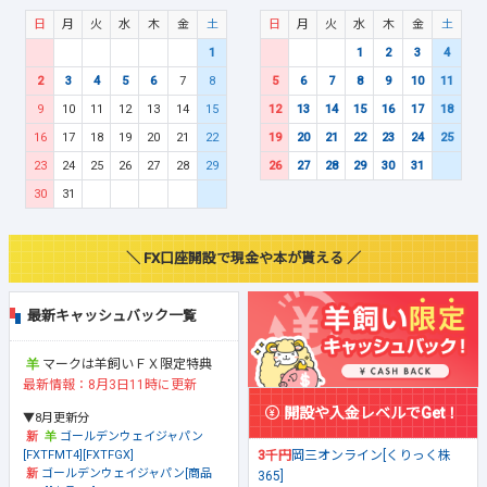
日
月
火
水
木
金
土
日
月
火
水
木
金
土
1
1
2
3
4
2
3
4
5
6
7
8
5
6
7
8
9
10
11
9
10
11
12
13
14
15
12
13
14
15
16
17
18
16
17
18
19
20
21
22
19
20
21
22
23
24
25
23
24
25
26
27
28
29
26
27
28
29
30
31
30
31
＼ FX口座開設で現金や本が貰える ／
最新キャッシュバック一覧
マークは羊飼いＦＸ限定特典
最新情報：8月3日11時に更新
開設や入金レベルでGet！
▼8月更新分
ゴールデンウェイジャパン
[FXTFMT4][FXTFGX]
3千円
岡三オンライン[くりっく株
ゴールデンウェイジャパン[商品
365]