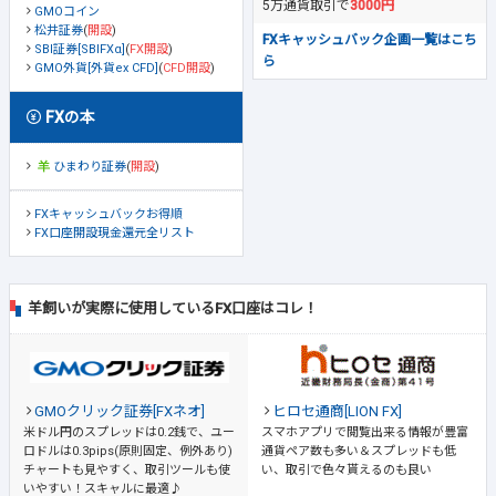
5万通貨取引で
3000円
GMOコイン
松井証券
(
開設
)
FXキャッシュバック企画一覧はこち
SBI証券[SBIFXα]
(
FX開設
)
ら
GMO外貨[外貨ex CFD]
(
CFD開設
)
FXの本
ひまわり証券
(
開設
)
FXキャッシュバックお得順
FX口座開設現金還元全リスト
羊飼いが実際に使用しているFX口座はコレ！
GMOクリック証券[FXネオ]
ヒロセ通商[LION FX]
米ドル円のスプレッドは0.2銭で、ユー
スマホアプリで閲覧出来る情報が豊富
ロドルは0.3pips(原則固定、例外あり)
通貨ペア数も多い＆スプレッドも低
チャートも見やすく、取引ツールも使
い、取引で色々貰えるのも良い
いやすい！スキャルに最適♪