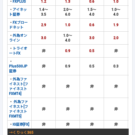
・
FXPLUS
1.2
1.3
0.6
1.0
・
アイネッ
1.4～
2.0～
1.5～
1.0～
ト証券
3.5
6.0
4.0
4.0
・
FXブロー
2.9
1.0
0.6
1.9
ドネット
・
外為オン
1.0～
3.0
3.0
2.0
ライン
4.0
・
トライオ
非
0.9
0.5
非
ートFX
・
Plus500JP
非
0.9
0.5
0.3
証券
・
外為ファ
イネスト[フ
非
非
非
非
ァイネスト
FXMT4]
・
外為ファ
イネスト[フ
非
非
非
非
ァイネスト
FXMT5]
・
IG証券[FX]
非
非
非
非
→くりっく365