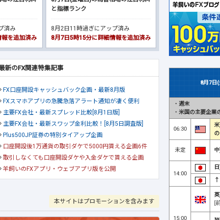
と指標ランク
ップ済み
8月2日11時過ぎにアップ済み
細情報を追加済み
8月7日5時15分に詳細情報を追加済み
最新のFX関連特集記事
8月7日
FX口座開設キャッシュバック企画・最新8月版
FXスマホアプリの急騰急落アラート通知が凄く便利
・
週末
・
米国の主要企業の
主要FX会社・最新スプレッド比較[8月1日版]
主要FX会社・最新スワップ金利比較！[8月5日調査版]
米
06:30
の
Plus500JP証券の特別タイアップ企画
口座開設後1万通貨の取引ダケで5000円貰える企画6件
未定
中
取引しなくても口座開設ダケや入金ダケで貰える企画
日
羊飼いのFXアプリ・ウェブアプリ版を公開
14:00
↑
英
本サイトはプロモーションを含みます
[
15:00