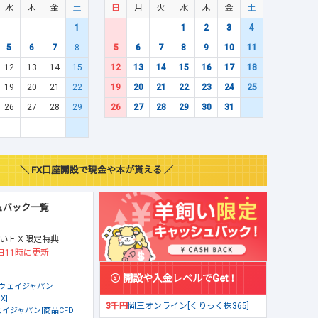
水
木
金
土
日
月
火
水
木
金
土
1
1
2
3
4
5
6
7
8
5
6
7
8
9
10
11
12
13
14
15
12
13
14
15
16
17
18
19
20
21
22
19
20
21
22
23
24
25
26
27
28
29
26
27
28
29
30
31
＼ FX口座開設で現金や本が貰える ／
ュバック一覧
いＦＸ限定特典
日11時に更新
開設や入金レベルでGet！
ウェイジャパン
X]
3千円
岡三オンライン[くりっく株365]
イジャパン[商品CFD]