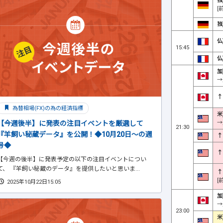
独
[
独
仏
15:45
仏
加
→
↑
為替相場(FX)の為の経済指標
米
→
【今週後半】に発表の注目イベントを厳選して
21:30
『羊飼い秘蔵データ』を公開！◆10月20日～の週
↑
号◆
↑
【今週の後半】に発表予定の以下の注目イベントについ
て、 『羊飼い秘蔵のデータ』を提供したいと思いま...
↑
[
2025年10月22日15:05
加
→
23:00
米