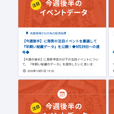
為替相場(FX)の為の経済指標
【今週後半】に発表の注目イベントを厳選して
『羊飼い秘蔵データ』を公開！◆9月29日～の週
号◆
【今週の後半】に発表予定の以下の注目イベントについ
て、 『羊飼い秘蔵のデータ』を提供したいと思いま...
2025年10月1日 15:32