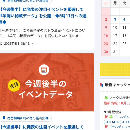
為替相場(FX)の為の経済指標
日
月
火
【今週後半】に発表の注目イベントを厳選して
『羊飼い秘蔵データ』を公開！◆8月11日～の週
2
3
4
号◆
9
10
11
【今週の後半】に発表予定の以下の注目イベントについ
16
17
18
て、 『羊飼い秘蔵のデータ』を提供したいと思いま...
23
24
25
2025年8月13日13:14
30
31
最新キャッシ
マークは羊飼
最新情報：8月3
▼8月更新分
ゴールデン
為替相場(FX)の為の経済指標
[FXTFMT4][FXTFG
【今週後半】に発表の注目イベントを厳選して
ゴールデンウェ