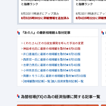
と指標ランク
と指標ランク
8月2日11時過ぎにアップ済み
8月2日11時過ぎにア
8月5日5時30分に詳細情報を追加済み
8月6日5時22分に詳
『あの人』の最新相場観＆取材記事
くわたさん(その3)収支爆発を呼んだ手法の変更
神田卓也氏に最新の相場観を取材★8月6日版
井口喜雄氏に最新の相場観を取材★8月5日版
西原宏一氏に最新の相場観を取材★8月5日版
志摩力男氏に最新の相場観を取材★8月4日版
小林芳彦氏に最新の相場観を取材★8月4日版
齊藤トモラニ氏に最新の相場観を取材★8月3日版
[相場観取材記事]一覧
[個人投資家取材記事]一覧
為替相場(FX)の為の経済指標に関する記事一覧