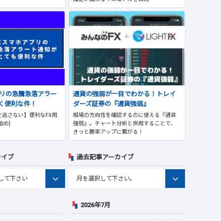
プリの急騰急落アラー
通貨の強弱が一目でわかる！トレイ
く便利な件！
ダーズ証券の『通貨強弱』
逃さない】便利なFX用
相場の方向性を確認するのに使える『通貨
勧め]
強弱』。チャート分析と併用することで、
きっと勝率アップに繋がる！
カイブ
過去記事アーカイブ
2026年7月