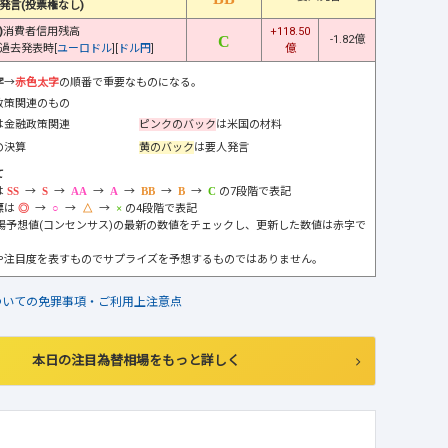
発言(投票権なし)
)
消費者信用残高
+118.50
-1.82億
過去発表時[
ユーロドル
][
ドル円
]
億
字
→
赤色太字
の順番で重要なものになる。
政策関連のもの
は金融政策関連
ピンクのバック
は米国の材料
の決算
黄のバック
は要人発言
て
は
→
→
→
→
→
→
の7段階で表記
標は
→
→
→
の4段階で表記
市場予想値(コンセンサス)の最新の数値をチェックし、更新した数値は赤字で
や注目度を表すものでサプライズを予想するものではありません。
ついての免罪事項・ご利用上注意点
本日の注目為替相場をもっと詳しく