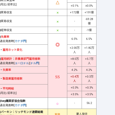
)
鉱工業生産
前月比/前年比]
+0.1%
±0.0%
)
貿易収支
+172億
+191億
-69.28
)
貿易収支
-
億
)
経常収支
-
-1億
)
失業率
6.5%
6.5%
過去発表時[
カナダ円
]
+2.00万
+1.82万
・
雇用ネット変化
人
人
)
雇用統計
：
非農業部門雇用者数
+8.0万
+5.7万
過去発表時[
ユーロドル
][
ドル円
]
人
人
・
失業率
4.2%
4.2%
+0.4万
+0.3万
・
製造業雇用者数
人
人
+0.3%
+0.3%
・
平均時給
前月比/前年比]
+3.5%
+3.5%
)Ivey購買部協会指数
-
56.2
過去発表時[
カナダ円
]
)バーキン：リッチモンド連銀総裁
要人発言