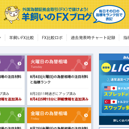
ン
羊飼いFX比較
FX比較ロボ
過去発表時チャート記録
指
相場の注目材料
8月4日(火曜日)の為替相場の注目材料
と指標ランク
ップ済み
8月2日11時過ぎにアップ済み
細情報を追加済み
8月4日5時15分に詳細情報を追加済み
相場の注目材料
8月7日(金曜日)の為替相場の注目材料