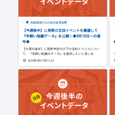
為替相場(FX)の為の経済指標
【今週後半】に発表の注目イベントを厳選して
『羊飼い秘蔵データ』を公開！◆9月15日～の週
号◆
【今週の後半】に発表予定の以下の注目イベントについ
て、 『羊飼い秘蔵のデータ』を提供したいと思いま...
2025年9月17日15:23