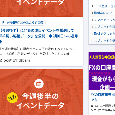
1000通貨単
取引高に応じ
スマホアプリが
為替相場(FX)の為の経済指標
スプレッドが
【今週後半】に発表の注目イベントを厳選して
取引でグルメ
『羊飼い秘蔵データ』を公開！◆9月8日～の週号
スプレッドが
◆
【今週の後半】に発表予定の以下の注目イベントについ
て、 『羊飼い秘蔵のデータ』を提供したいと思いま...
2025年9月10日08:44
FXの口座開設
でも
★FXの口座開設で
ング【2026年8月