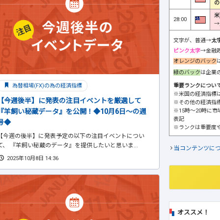
の
米
28:00
→
文字が、普通→
太
ピンク太字
→金融
オレンジのバック
緑のバック
は企業
重要ランクについ
為替相場(FX)の為の経済指標
※米国の経済指標
【今週後半】に発表の注目イベントを厳選して
※その他の経済指
※15時～20時に
『羊飼い秘蔵データ』を公開！◆10月6日～の週
表記
号◆
※ランクは重要度
【今週の後半】に発表予定の以下の注目イベントについ
て、 『羊飼い秘蔵のデータ』を提供したいと思いま...
当コンテンツに
2025年10月8日 14:36
オススメ！