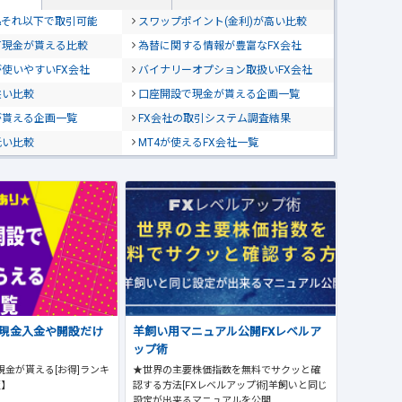
位&それ以下で取引可能
スワップポイント(金利)が高い比較
て現金が貰える比較
為替に関する情報が豊富なFX会社
使いやすいFX会社
バイナリーオプション取扱いFX会社
狭い比較
口座開設で現金が貰える企画一覧
が貰える企画一覧
FX会社の取引システム調査結果
低い比較
MT4が使えるFX会社一覧
で現金入金や開設だけ
羊飼い用マニュアル公開FXレベルア
ップ術
現金が貰える[お得]ランキ
★世界の主要株価指数を無料でサクッと確
版】
認する方法[FXレベルアップ術]羊飼いと同じ
設定が出来るマニュアルを公開