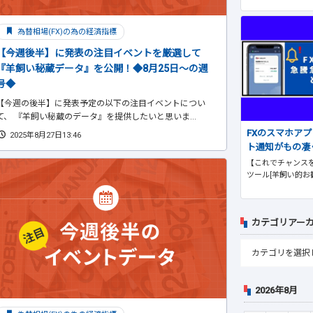
為替相場(FX)の為の経済指標
【今週後半】に発表の注目イベントを厳選して
『羊飼い秘蔵データ』を公開！◆8月25日～の週
号◆
【今週の後半】に発表予定の以下の注目イベントについ
て、 『羊飼い秘蔵のデータ』を提供したいと思いま...
FXのスマホア
2025年8月27日13:46
ト通知がもの凄
【これでチャンスを
ツール[羊飼い的お
カテゴリアー
2026年8月