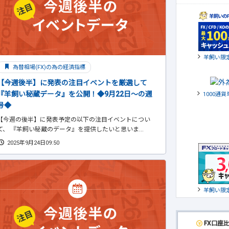
羊飼い限
為替相場(FX)の為の経済指標
【今週後半】に発表の注目イベントを厳選して
『羊飼い秘蔵データ』を公開！◆9月22日～の週
1000通
号◆
【今週の後半】に発表予定の以下の注目イベントについ
て、 『羊飼い秘蔵のデータ』を提供したいと思いま...
2025年9月24日09:50
羊飼い限
FX口座