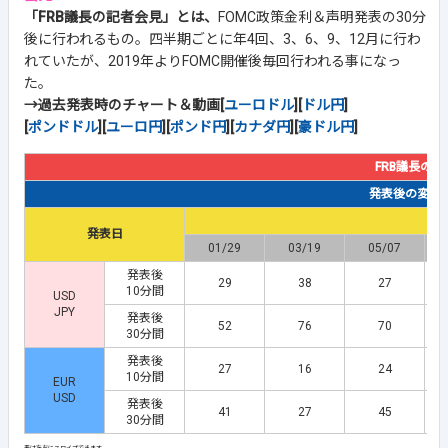
「FRB議長の記者会見」とは、
FOMC政策金利＆声明発表の30分
後に行われるもの。四半期ごとに年4回、3、6、9、12月に行わ
れていたが、2019年よりFOMC開催後毎回行われる事になっ
た。
→過去発表時のチャート＆動画[
ユーロドル
][
ドル円
]
[
ポンドドル
][
ユーロ円
][
ポンド円
][
カナダ円
][
豪ドル円
]
FRB議長の記
発表後の変動幅(
発表日
01/29
03/19
05/07
発表後
29
38
27
10分間
USD
JPY
発表後
52
76
70
30分間
発表後
27
16
24
10分間
EUR
USD
発表後
41
27
45
30分間