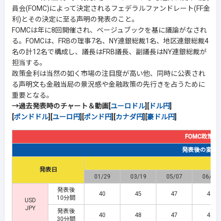
員会(FOMC)によって決定されるフェデラルファンドレート(FF金
利)とその決定に至る声明の発表のこと。
FOMCは年に8回開催され、ベージュブックを基に議論がなされ
る。FOMCは、FRBの理事7名、NY連銀総裁1名、地区連銀総裁4
名の計12名で構成し、議長はFRB議長、副議長はNY連銀総裁が
担当する。
政策金利は当然の如く市場の注目度が高い他、同時に公表され
る声明文も金融当局の景況感や金融政策の先行きを占うために
重要となる。
→過去発表時のチャート＆動画[
ユーロドル
][
ドル円
]
[
ポンドドル
][
ユーロ円
][
ポンド円
][
カナダ円
][
豪ドル円
]
FOMC政策金
発表後の変動幅(
発表日
01/29
03/19
05/07
06/18
発表後
40
45
47
46
10分間
USD
JPY
発表後
40
48
47
46
30分間