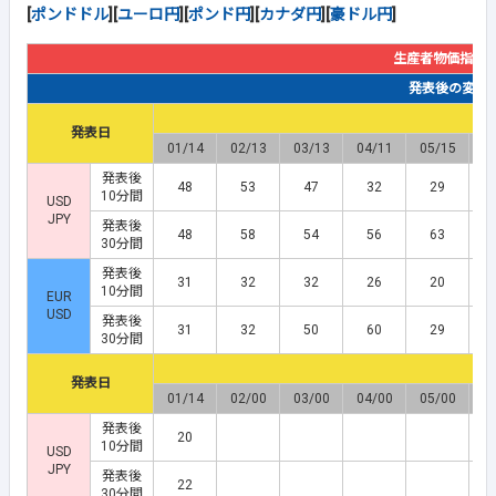
[
ポンドドル
][
ユーロ円
][
ポンド円
][
カナダ円
][
豪ドル円
]
生産者物価指数
発表後の変動幅(
発表日
01/14
02/13
03/13
04/11
05/15
0
発表後
48
53
47
32
29
10分間
USD
JPY
発表後
48
58
54
56
63
30分間
発表後
31
32
32
26
20
10分間
EUR
USD
発表後
31
32
50
60
29
30分間
発表日
01/14
02/00
03/00
04/00
05/00
0
発表後
20
10分間
USD
JPY
発表後
22
30分間