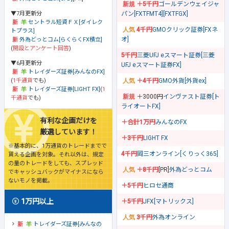
＋5千円
ゴールデンウェイジャ
▼7月更新分
パン[FXTFMT4][FXTFGX]
セントラル短資ＦＸ[ダイレク
4千円
GMOクリック証券[FXネ
トプラス]
オ]
外為どっとコム[らくらくFX積立]
(
開設とアンケート回答
)
5千円
三菱UFJ eスマート証券[三菱
▼6月更新分
UFJ eスマート証券FX]
トレイダーズ証券[みんなのFX]
(
1千通貨
でも)
＋4千円
GMO外貨[外貨ex]
トレイダーズ証券[LIGHT FX]
(
1
＋3000円
インヴァスト証券[ト
千通貨
でも)
ライオートFX]
有利な企画だけを
＋合計1万円
みんなのFX
厳選しています！
＋3千円
LIGHT FX
※基本的に、1万通貨のトレードまでで
4千円
岡三オンライン[くりっく365]
貰える企画を対象。それ以外は、規定
の量のトレードをしても、スプレッド
＋8千円
[PR]
外為どっとコム
でキャッシュバックがマイナスになら
ないモノを掲載。
＋5千円
ヒロセ通商
1万円以上
＋5千円
JFX[マトリックス]
3千円
外為オンライン
トレイダーズ証券[みんなの