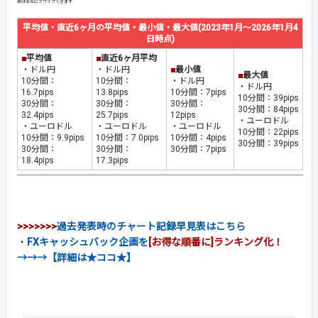
平均値・直近6ヶ月の平均値・最小値・最大値(2023年1月～2026年1月4
日時点)
■
平均値
■
直近6ヶ月平均
・ドル円
・ドル円
■
最小値
■
最大値
10分間：
10分間：
・ドル円
・ドル円
16.7pips
13.8pips
10分間：7pips
10分間：39pips
30分間：
30分間：
30分間：
30分間：84pips
32.4pips
25.7pips
12pips
・ユーロドル
・ユーロドル
・ユーロドル
・ユーロドル
10分間：22pips
10分間：9.9pips
10分間：7.0pips
10分間：4pips
30分間：39pips
30分間：
30分間：
30分間：7pips
18.4pips
17.3pips
>>>>>>>
過去発表時のチャート記録早見表はこちら
・
FXキャッシュバック企画を
[お得な順番に]ランキング化！
→→→【詳細は★ココ★】