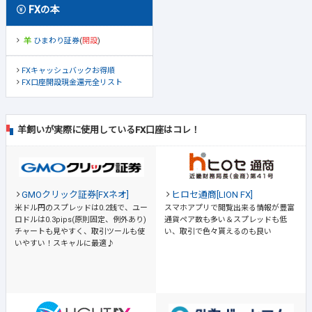
FXの本
ひまわり証券
(
開設
)
FXキャッシュバックお得順
FX口座開設現金還元全リスト
羊飼いが実際に使用しているFX口座はコレ！
GMOクリック証券[FXネオ]
ヒロセ通商[LION FX]
米ドル円のスプレッドは0.2銭で、ユー
スマホアプリで閲覧出来る情報が豊富
ロドルは0.3pips(原則固定、例外あり)
通貨ペア数も多い＆スプレッドも低
チャートも見やすく、取引ツールも使
い、取引で色々貰えるのも良い
いやすい！スキャルに最適♪