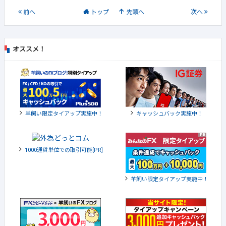
前
へ
トップ
先頭へ
次
へ
オススメ！
羊飼い限定タイアップ実施中！
キャッシュバック実施中！
1000通貨単位での取引可能[PR]
羊飼い限定タイアップ実施中！