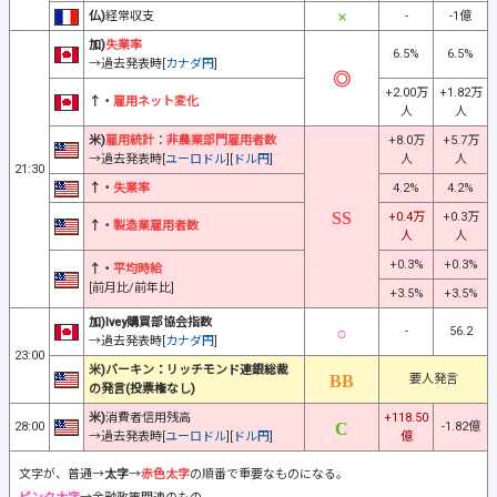
仏)
経常収支
-
-1億
加)
失業率
6.5%
6.5%
→過去発表時[
カナダ円
]
+2.00万
+1.82万
↑・
雇用ネット変化
人
人
米)
雇用統計
：
非農業部門雇用者数
+8.0万
+5.7万
→過去発表時[
ユーロドル
][
ドル円
]
人
人
21:30
↑・
失業率
4.2%
4.2%
+0.4万
+0.3万
↑・
製造業雇用者数
人
人
+0.3%
+0.3%
↑・
平均時給
[前月比/前年比]
+3.5%
+3.5%
加)Ivey購買部協会指数
-
56.2
→過去発表時[
カナダ円
]
23:00
米)バーキン：リッチモンド連銀総裁
要人発言
の発言(投票権なし)
米)
消費者信用残高
+118.50
28:00
-1.82億
→過去発表時[
ユーロドル
][
ドル円
]
億
文字が、普通→
太字
→
赤色太字
の順番で重要なものになる。