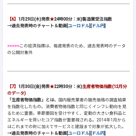
【6】
1月29日(木)発表
★
24時00分：米)製造業受注指数
→過去発表時のチャート＆動画[
ユーロドル
][
ドル円
]
>>>>>
この経済指標は、毎週発表のため、過去発表時のデータ
の公開対象外
【7】
1月30日(金)発表
★
22時30分：米)
生産者物価指数(12月分
のデータ)
「生産者物価指数」とは、
国内販売業者の販売価格の調査結果
を指数化したもの。消費者物価指数と同じくインフレ動向を見
るために重要。季節要因を受けやすく、変動の大きい食料品と
エネルギーを除いたコア指数が重要視される。2014年1月から
はこれまでの財に加えてサービスと建設まで対象が拡大した。
→過去発表時のチャート＆動画[
ユーロドル
][
ドル円
]