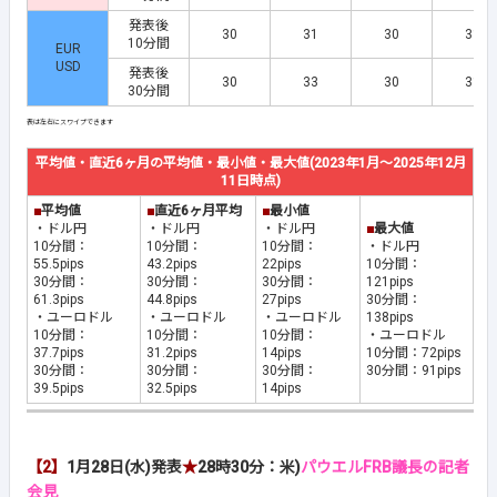
発表後
30
31
30
31
10分間
EUR
USD
発表後
30
33
30
31
30分間
平均値・直近6ヶ月の平均値・最小値・最大値(2023年1月～2025年12月
11日時点)
■
平均値
■
直近6ヶ月平均
■
最小値
・ドル円
・ドル円
・ドル円
■
最大値
10分間：
10分間：
10分間：
・ドル円
55.5pips
43.2pips
22pips
10分間：
30分間：
30分間：
30分間：
121pips
61.3pips
44.8pips
27pips
30分間：
・ユーロドル
・ユーロドル
・ユーロドル
138pips
10分間：
10分間：
10分間：
・ユーロドル
37.7pips
31.2pips
14pips
10分間：72pips
30分間：
30分間：
30分間：
30分間：91pips
39.5pips
32.5pips
14pips
【2】
1月28日(水)発表
★
28時30分：米)
パウエルFRB議長の記者
会見