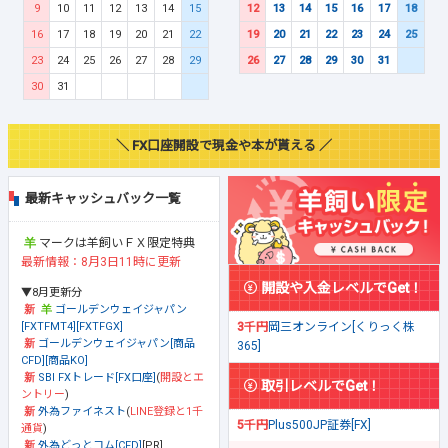
9
10
11
12
13
14
15
12
13
14
15
16
17
18
16
17
18
19
20
21
22
19
20
21
22
23
24
25
23
24
25
26
27
28
29
26
27
28
29
30
31
30
31
＼ FX口座開設で現金や本が貰える ／
最新キャッシュバック一覧
マークは羊飼いＦＸ限定特典
最新情報：8月3日11時に更新
開設や入金レベルでGet！
▼8月更新分
ゴールデンウェイジャパン
[FXTFMT4][FXTFGX]
3千円
岡三オンライン[くりっく株
ゴールデンウェイジャパン[商品
365]
CFD][商品KO]
SBI FXトレード[FX口座]
(
開設とエ
取引レベルでGet！
ントリー
)
外為ファイネスト
(
LINE登録と1千
5千円
Plus500JP証券[FX]
通貨
)
外為どっとコム[CFD]
[PR]