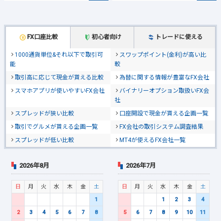
FX口座比較
初心者向け
トレードに使える
1000通貨単位&それ以下で取引可
スワップポイント(金利)が高い比
能
較
取引高に応じて現金が貰える比較
為替に関する情報が豊富なFX会社
スマホアプリが使いやすいFX会社
バイナリーオプション取扱いFX会
社
スプレッドが狭い比較
口座開設で現金が貰える企画一覧
取引でグルメが貰える企画一覧
FX会社の取引システム調査結果
スプレッドが低い比較
MT4が使えるFX会社一覧
2026年8月
2026年7月
日
月
火
水
木
金
土
日
月
火
水
木
金
土
1
1
2
3
4
2
3
4
5
6
7
8
5
6
7
8
9
10
11