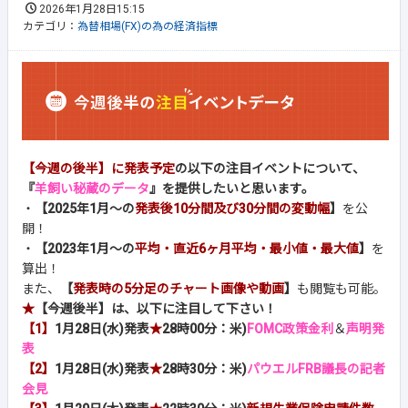
2026年1月28日15:15
カテゴリ：
為替相場(FX)の為の経済指標
【今週の後半】に発表予定
の以下の注目イベントについて、
『
羊飼い秘蔵のデータ
』を提供したいと思います。
・
【2025年1月～の
発表後10分間及び30分間の変動幅
】
を公
開！
・
【2023年1月～の
平均・直近6ヶ月平均・最小値・最大値
】
を
算出！
また、
【
発表時の5分足のチャート画像や動画
】
も閲覧も可能。
★
【今週後半】は、以下に注目して下さい！
【1】
1月28日(水)発表
★
28時00分：米)
FOMC政策金利
＆
声明発
表
【2】
1月28日(水)発表
★
28時30分：米)
パウエルFRB議長の記者
会見