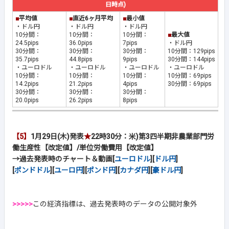
日時点)
■
平均値
■
直近6ヶ月平均
■
最小値
・ドル円
・ドル円
・ドル円
10分間：
10分間：
10分間：
■
最大値
24.5pips
36.0pips
7pips
・ドル円
30分間：
30分間：
30分間：
10分間：129pips
35.7pips
44.8pips
9pips
30分間：144pips
・ユーロドル
・ユーロドル
・ユーロドル
・ユーロドル
10分間：
10分間：
10分間：
10分間：69pips
14.2pips
21.2pips
4pips
30分間：69pips
30分間：
30分間：
30分間：
20.0pips
26.2pips
8pips
【5】
1月29日(木)発表
★
22時30分：米)第3四半期非農業部門労
働生産性【改定値】/単位労働費用【改定値】
→過去発表時のチャート＆動画[
ユーロドル
][
ドル円
]
[
ポンドドル
][
ユーロ円
][
ポンド円
][
カナダ円
][
豪ドル円
]
>>>>>
この経済指標は、過去発表時のデータの公開対象外