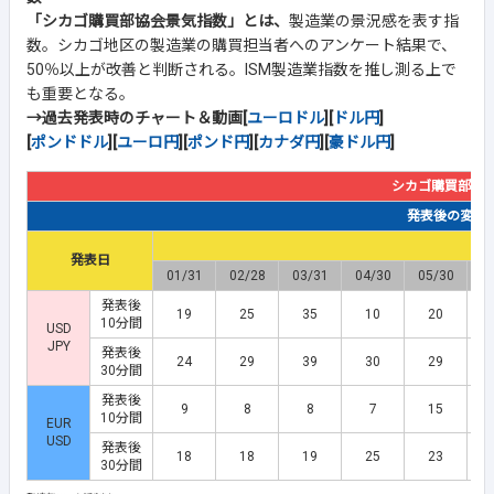
「シカゴ購買部協会景気指数」とは、
製造業の景況感を表す指
数。シカゴ地区の製造業の購買担当者へのアンケート結果で、
50％以上が改善と判断される。ISM製造業指数を推し測る上で
も重要となる。
→過去発表時のチャート＆動画[
ユーロドル
][
ドル円
]
[
ポンドドル
][
ユーロ円
][
ポンド円
][
カナダ円
][
豪ドル円
]
シカゴ購買部協
発表後の変動幅(
発表日
01/31
02/28
03/31
04/30
05/30
0
発表後
19
25
35
10
20
10分間
USD
JPY
発表後
24
29
39
30
29
30分間
発表後
9
8
8
7
15
10分間
EUR
USD
発表後
18
18
19
25
23
30分間