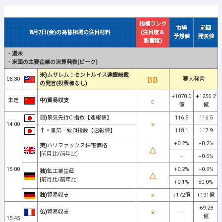
指標ランク
市場
前回
8月7日(金)の為替相場の注目材料
(注目度＆
予想値
発表値
影響度)
・
週末
・
米国の主要企業の決算発表(ピーク)
米)ムサレム：セントルイス連銀総裁
06:30
要人発言
の発言(投票権なし)
+1070.0
+1256.2
未定
中)貿易収支
億
億
日)
景気先行CI指数【速報値】
116.5
116.5
14:00
↑・
景気一致CI指数【速報値】
118.1
117.9
+0.2%
+0.2%
英)
ハリファックス住宅価格
[前月比/前年比]
-
+0.6%
15:00
+0.2%
+0.9%
独)
鉱工業生産
[前月比/前年比]
+0.1%
±0.0%
独)
貿易収支
+172億
+191億
-69.28
仏)
貿易収支
-
億
15:45