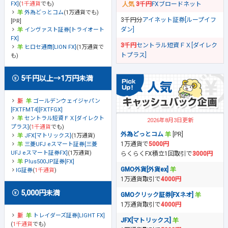
FX]
(
1千通貨
でも)
3千円
FXブロードネット
外為どっとコム
(1万通貨でも)
3千円分
アイネット証券[ループイフ
[PR]
ダン]
インヴァスト証券[トライオート
FX]
3千円
セントラル短資ＦＸ[ダイレク
ヒロセ通商[LION FX]
(1万通貨で
トプラス]
も)
5千円以上→1万円未満
ゴールデンウェイジャパン
[FXTFMT4][FXTFGX]
セントラル短資ＦＸ[ダイレクト
2026年8月3日更新
プラス]
(
1千通貨
でも)
外為どっとコム
[PR]
JFX[マトリックス]
(1万通貨)
1万通貨で
5000円
三菱UFJ eスマート証券[三菱
UFJ eスマート証券FX]
(1万通貨)
らくらくFX積立1回取引で
3000円
Plus500JP証券[FX]
GMO外貨[外貨ex]
IG証券
(
1千通貨
)
1万通貨取引で
4000円
5,000円未満
GMOクリック証券[FXネオ]
1万通貨取引で
4000円
トレイダーズ証券[LIGHT FX]
JFX[マトリックス]
(
1千通貨
でも)