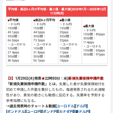
平均値・直近6ヶ月の平均値・最小値・最大値(2023年1月～2025年12月
11日時点)
■
平均値
■
直近6ヶ月平均
■
最小値
・ドル円
・ドル円
・ドル円
■
最大値
10分間：
10分間：
10分間：
・ドル円
43.1pips
44.5pips
20pips
10分間：80pips
30分間：
30分間：
30分間：
30分間：
66.0pips
73.3pips
32pips
114pips
・ユーロドル
・ユーロドル
・ユーロドル
・ユーロドル
10分間：
10分間：
10分間：
10分間：60pips
27.4pips
31.8pips
11pips
30分間：97pips
30分間：
30分間：
30分間：
46.5pips
56.7pips
18pips
【3】
1月29日(木)発表
★
22時30分：米)
新規失業保険申請件数
「新規失業保険申請件数」とは、
失業した者が失業保険給付を
初めて申請した件数を集計したもの。毎週発表されるため速報
性があり、景気の動きにも敏感に反応する。失業率を予測する
参考指標にもなる。
→過去発表時のチャート＆動画[
ユーロドル
][
ドル円
]
[
ポンドドル
][
ユーロ円
][
ポンド円
][
カナダ円
][
豪ドル円
]