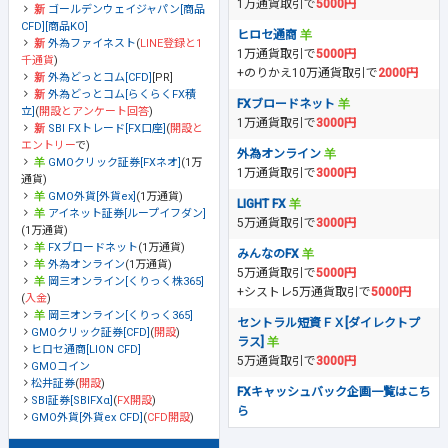
1万通貨取引で
5000円
ゴールデンウェイジャパン[商品
CFD][商品KO]
ヒロセ通商
外為ファイネスト
(
LINE登録と1
1万通貨取引で
5000円
千通貨
)
+のりかえ10万通貨取引で
2000円
外為どっとコム[CFD]
[PR]
外為どっとコム[らくらくFX積
FXブロードネット
立]
(
開設とアンケート回答
)
1万通貨取引で
3000円
SBI FXトレード[FX口座]
(
開設と
エントリー
で)
外為オンライン
GMOクリック証券[FXネオ]
(1万
1万通貨取引で
3000円
通貨)
GMO外貨[外貨ex]
(1万通貨)
LIGHT FX
アイネット証券[ループイフダン]
5万通貨取引で
3000円
(1万通貨)
FXブロードネット
(1万通貨)
みんなのFX
外為オンライン
(1万通貨)
5万通貨取引で
5000円
岡三オンライン[くりっく株365]
+シストレ5万通貨取引で
5000円
(
入金
)
岡三オンライン[くりっく365]
セントラル短資ＦＸ[ダイレクトプ
GMOクリック証券[CFD]
(
開設
)
ラス]
ヒロセ通商[LION CFD]
5万通貨取引で
3000円
GMOコイン
松井証券
(
開設
)
FXキャッシュバック企画一覧はこち
SBI証券[SBIFXα]
(
FX開設
)
ら
GMO外貨[外貨ex CFD]
(
CFD開設
)