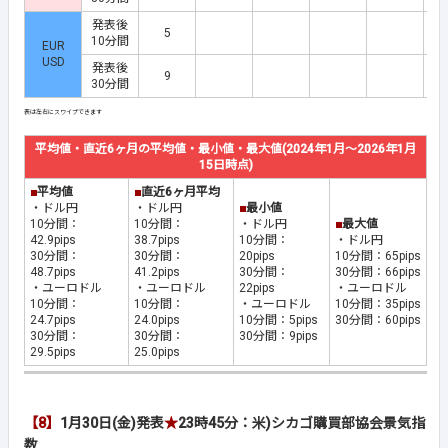
発表後
5
10分間
EUR
USD
発表後
9
30分間
平均値・直近6ヶ月の平均値・最小値・最大値(2024年1月～2026年1月
15日時点)
■
平均値
■
直近6ヶ月平均
・ドル円
・ドル円
■
最小値
10分間：
10分間：
・ドル円
■
最大値
42.9pips
38.7pips
10分間：
・ドル円
30分間：
30分間：
20pips
10分間：65pips
48.7pips
41.2pips
30分間：
30分間：66pips
・ユーロドル
・ユーロドル
22pips
・ユーロドル
10分間：
10分間：
・ユーロドル
10分間：35pips
24.7pips
24.0pips
10分間：5pips
30分間：60pips
30分間：
30分間：
30分間：9pips
29.5pips
25.0pips
【8】
1月30日(金)発表
★
23時45分：米)シカゴ購買部協会景気指
数