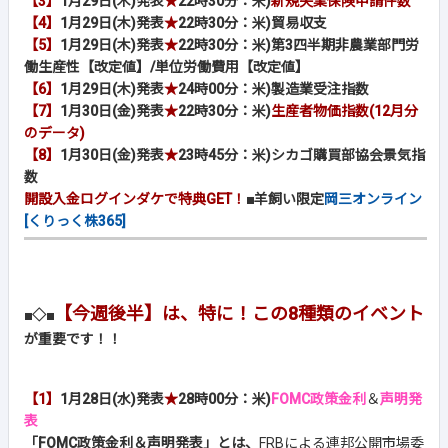
【3】
1月29日(木)発表
★
22時30分：米)
新規失業保険申請件数
【4】
1月29日(木)発表
★
22時30分：米)貿易収支
【5】
1月29日(木)発表
★
22時30分：
米)第3四半期非農業部門労
働生産性【改定値】
/単位労働費用【改定値】
【6】
1月29日(木)発表
★
24時00分：米)製造業受注指数
【7】
1月30日(金)発表
★
22時30分：米)
生産者物価指数(12月分
のデータ)
【8】
1月30日(金)発表
★
23時45分：米)シカゴ購買部協会景気指
数
開設入金ログインダケで特典GET！
■羊飼い限定
岡三オンライン
[くりっく株365]
【今週後半】は、特に！この8種類のイベント
■◇■
が重要です！！
【1】
1月28日(水)発表
★
28時00分：米)
FOMC政策金利
＆
声明発
表
「FOMC政策金利＆声明発表」とは、
FRBによる連邦公開市場委