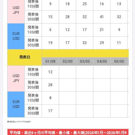
発表後
9
18
25
16
13
10分間
USD
JPY
発表後
15
28
32
41
32
30分間
発表後
6
12
17
21
9
10分間
EUR
USD
発表後
19
17
32
29
11
30分間
発表日
01/08
02/00
03/00
04/00
05/00
0
発表後
12
10分間
USD
JPY
発表後
28
30分間
発表後
8
10分間
EUR
USD
発表後
17
30分間
平均値・直近6ヶ月の平均値・最小値・最大値(2024年1月～2026年1月9