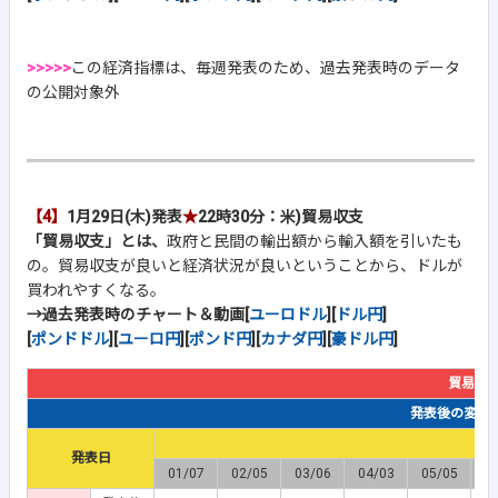
>>>>>
この経済指標は、毎週発表のため、過去発表時のデータ
の公開対象外
【4】
1月29日(木)発表
★
22時30分：米)貿易収支
「貿易収支」とは、
政府と民間の輸出額から輸入額を引いたも
の。貿易収支が良いと経済状況が良いということから、ドルが
買われやすくなる。
→過去発表時のチャート＆動画[
ユーロドル
][
ドル円
]
[
ポンドドル
][
ユーロ円
][
ポンド円
][
カナダ円
][
豪ドル円
]
貿易収
発表後の変動幅(
発表日
01/07
02/05
03/06
04/03
05/05
0