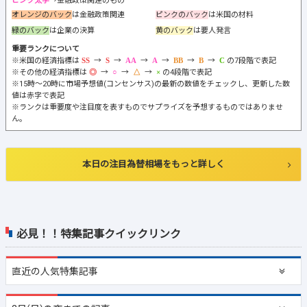
ピンク太字
→金融政策関連のもの
オレンジのバック
は金融政策関連
ピンクのバック
は米国の材料
緑のバック
は企業の決算
黄のバック
は要人発言
重要ランクについて
※米国の経済指標は
→
→
→
→
→
→
の7段階で表記
※その他の経済指標は
→
→
→
の4段階で表記
※15時～20時に市場予想値(コンセンサス)の最新の数値をチェックし、更新した数
値は赤字で表記
※ランクは重要度や注目度を表すものでサプライズを予想するものではありませ
ん。
本日の注目為替相場をもっと詳しく
必見！！特集記事クイックリンク
直近の
人気特集記事