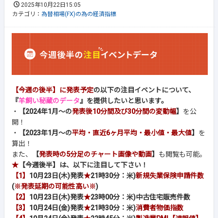
2025年10月22日15:05
カテゴリ：
為替相場(FX)の為の経済指標
【今週の後半】に発表予定
の以下の注目イベントについて、
『
羊飼い秘蔵のデータ
』を提供したいと思います。
・
【2024年1月～の
発表後10分間及び30分間の変動幅
】
を公
開！
・
【2023年1月～の
平均・直近6ヶ月平均・最小値・最大値
】
を
算出！
また、
【
発表時の5分足のチャート画像や動画
】
も閲覧も可能。
★
【今週後半】は、以下に注目して下さい！
【1】
10月23日(木)発表
★
21時30分：米)
新規失業保険申請件数
(
※発表延期の可能性高い※
)
【2】
10月23日(木)発表
★
23時00分：米)中古住宅販売件数
【3】
10月24日(金)発表
★
21時30分：米)
消費者物価指数