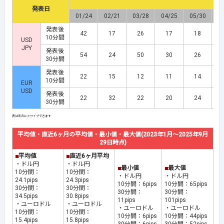
発表日
01/24
02/21
03/28
04/25
05/30
0
発表後
42
17
26
17
18
10分間
USD
JPY
発表後
54
24
50
30
26
30分間
発表後
22
15
12
11
14
10分間
EUR
USD
発表後
22
32
22
20
24
30分間
平均値・直近6ヶ月の平均値・最小値・最大値(2023年1月～2025年9月
29日時点)
■
平均値
■
直近6ヶ月平均
・ドル円
・ドル円
■
最小値
■
最大値
10分間：
10分間：
・ドル円
・ドル円
24.1pips
24.3pips
10分間：6pips
10分間：65pips
30分間：
30分間：
30分間：
30分間：
34.5pips
30.8pips
11pips
101pips
・ユーロドル
・ユーロドル
・ユーロドル
・ユーロドル
10分間：
10分間：
10分間：6pips
10分間：44pips
15.4pips
15.8pips