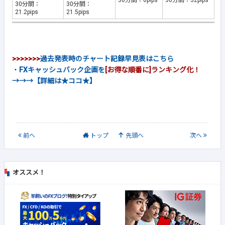
30分間：6pips
30分間：52pips
30分間：
30分間：
21.2pips
21.5pips
>>>>>>>
過去発表時のチャート記録早見表はこちら
・
FXキャッシュバック企画を
[お得な順番に]ランキング化！
→→→【詳細は★ココ★】
前
へ
トップ
先頭へ
次
へ
オススメ！