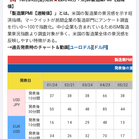
値】
「製造業PMI【速報値】」とは、
米国の製造業の景況感を示す経
済指標。マークイットが民間企業の製造部門にアンケート調査
を行い0～100で指数化。中小企業も含まれているためISM製造
業景況指数より調査対象が多く、米国の製造業全体の景況感を
反映しやすい特徴がある。
→過去発表時のチャート＆動画[
ユーロドル
][
ドル円
]
製造業PMI【
発表後の変動幅(
発表日
01/24
02/21
03/24
04/23
05/22
0
発表後
37
38
38
66
38
10分間
USD
JPY
発表後
50
46
48
85
44
30分間
発表後
16
14
29
48
13
10分間
EUR
USD
発表後
34
26
32
70
17
30分間