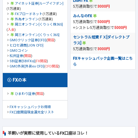
LIGHT FX
アイネット証券[ループイフダン]
5万通貨取引で
3000円
(1万通貨)
FXブロードネット
(1万通貨)
みんなのFX
外為オンライン
(1万通貨)
5万通貨取引で
5000円
岡三オンライン[くりっく株365]
+シストレ5万通貨取引で
5000円
(
入金
)
岡三オンライン[くりっく365]
セントラル短資ＦＸ[ダイレクトプ
GMOクリック証券[CFD]
(
開設
)
ラス]
ヒロセ通商[LION CFD]
5万通貨取引で
3000円
GMOコイン
松井証券
(
開設
)
FXキャッシュバック企画一覧はこち
SBI証券[SBIFXα]
(
FX開設
)
ら
GMO外貨[外貨ex CFD]
(
CFD開設
)
FXの本
ひまわり証券
(
開設
)
FXキャッシュバックお得順
FX口座開設現金還元全リスト
羊飼いが実際に使用しているFX口座はコレ！