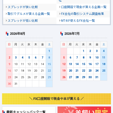
社
スプレッドが狭い比較
口座開設で現金が貰える企画一覧
取引でグルメが貰える企画一覧
FX会社の取引システム調査結果
スプレッドが低い比較
MT4が使えるFX会社一覧
2026年8月
2026年7月
日
月
火
水
木
金
土
日
月
火
水
木
金
土
1
1
2
3
4
2
3
4
5
6
7
8
5
6
7
8
9
10
11
9
10
11
12
13
14
15
12
13
14
15
16
17
18
16
17
18
19
20
21
22
19
20
21
22
23
24
25
23
24
25
26
27
28
29
26
27
28
29
30
31
30
31
＼ FX口座開設で現金や本が貰える ／
最新キャッシュバック一覧