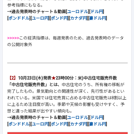
参考指標にもなる。
→過去発表時のチャート＆動画[
ユーロドル
][
ドル円
]
[
ポンドドル
][
ユーロ円
][
ポンド円
][
カナダ円
][
豪ドル円
]
>>>>>
この経済指標は、毎週発表のため、過去発表時のデータ
の公開対象外
【2】
10月23日(木)発表
★
23時00分：米)中古住宅販売件数
「中古住宅販売件数」とは、
中古住宅のうち、所有権の移転が
完了したもの。景気動向との関連性が深く、先行性があるとい
われている。米国では住宅売買に占める中古住宅販売は8割以上
に上るため注目度が高い。季節や天候の影響も受けやすく、予
想と違った結果が出やすい傾向も。
→過去発表時のチャート＆動画[
ユーロドル
][
ドル円
]
[
ポンドドル
][
ユーロ円
][
ポンド円
][
カナダ円
][
豪ドル円
]