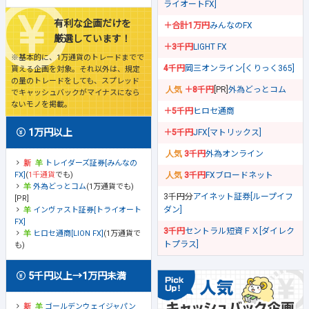
ライオートFX]
有利な企画だけを
＋合計1万円
みんなのFX
厳選しています！
＋3千円
LIGHT FX
※基本的に、1万通貨のトレードまでで
4千円
岡三オンライン[くりっく365]
貰える企画を対象。それ以外は、規定
の量のトレードをしても、スプレッド
＋8千円
[PR]
外為どっとコム
でキャッシュバックがマイナスになら
ないモノを掲載。
＋5千円
ヒロセ通商
1万円以上
＋5千円
JFX[マトリックス]
3千円
外為オンライン
トレイダーズ証券[みんなの
FX]
(
1千通貨
でも)
3千円
FXブロードネット
外為どっとコム
(1万通貨でも)
3千円分
アイネット証券[ループイフ
[PR]
ダン]
インヴァスト証券[トライオート
FX]
3千円
セントラル短資ＦＸ[ダイレク
ヒロセ通商[LION FX]
(1万通貨で
トプラス]
も)
5千円以上→1万円未満
ゴールデンウェイジャパン