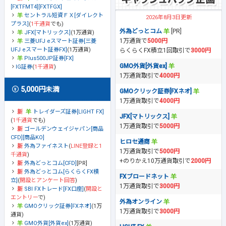
[FXTFMT4][FXTFGX]
セントラル短資ＦＸ[ダイレクト
2026年8月3日更新
プラス]
(
1千通貨
でも)
外為どっとコム
[PR]
JFX[マトリックス]
(1万通貨)
1万通貨で
5000円
三菱UFJ eスマート証券[三菱
UFJ eスマート証券FX]
(1万通貨)
らくらくFX積立1回取引で
3000円
Plus500JP証券[FX]
GMO外貨[外貨ex]
IG証券
(
1千通貨
)
1万通貨取引で
4000円
5,000円未満
GMOクリック証券[FXネオ]
1万通貨取引で
4000円
トレイダーズ証券[LIGHT FX]
JFX[マトリックス]
(
1千通貨
でも)
1万通貨取引で
5000円
ゴールデンウェイジャパン[商品
CFD][商品KO]
ヒロセ通商
外為ファイネスト
(
LINE登録と1
1万通貨取引で
5000円
千通貨
)
+のりかえ10万通貨取引で
2000円
外為どっとコム[CFD]
[PR]
外為どっとコム[らくらくFX積
FXブロードネット
立]
(
開設とアンケート回答
)
1万通貨取引で
3000円
SBI FXトレード[FX口座]
(
開設と
エントリー
で)
外為オンライン
GMOクリック証券[FXネオ]
(1万
1万通貨取引で
3000円
通貨)
GMO外貨[外貨ex]
(1万通貨)