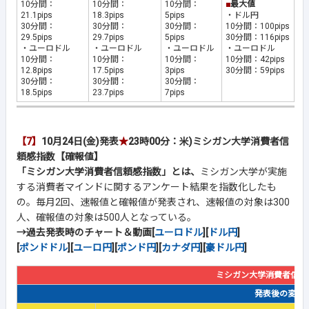
10分間：
10分間：
10分間：
■
最大値
21.1pips
18.3pips
5pips
・ドル円
30分間：
30分間：
30分間：
10分間：100pips
29.5pips
29.7pips
5pips
30分間：116pips
・ユーロドル
・ユーロドル
・ユーロドル
・ユーロドル
10分間：
10分間：
10分間：
10分間：42pips
12.8pips
17.5pips
3pips
30分間：59pips
30分間：
30分間：
30分間：
18.5pips
23.7pips
7pips
【7】
10月24日(金)発表
★
23時00分：米)ミシガン大学消費者信
頼感指数【確報値】
「ミシガン大学消費者信頼感指数」とは、
ミシガン大学が実施
する消費者マインドに関するアンケート結果を指数化したも
の。毎月2回、速報値と確報値が発表され、速報値の対象は300
人、確報値の対象は500人となっている。
→過去発表時のチャート＆動画[
ユーロドル
][
ドル円
]
[
ポンドドル
][
ユーロ円
][
ポンド円
][
カナダ円
][
豪ドル円
]
ミシガン大学消費者信頼
発表後の変動幅(