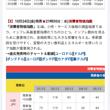
10分間：13.2pips
10分間：15.3pips
10分間：5pips
10分間：31pips
30分間：18.0pips
30分間：20.5pips
30分間：6pips
30分間：50pips
【3】
10月24日(金)発表
★
21時30分：米)
消費者物価指数
「消費者物価指数」とは、
小売・サービス価格の調査結果であ
り、インフレ系最重要指標のうちのひとつ。インフレ動向を見る
ために重要視され、金融政策にも大きな影響を与える。季節要
因を受けやすく、変動の大きい食料品とエネルギーを除いたコ
ア指数が重要視される。
→過去発表時のチャート＆動画[
ユーロドル
][
ドル円
]
[
ポンドドル
][
ユーロ円
][
ポンド円
][
カナダ円
]
[豪ドル円
]
消費者物価指数
発表後の変動幅(
発表日
01/15
02/12
03/12
04/10
05/13
0
発表後
73
118
83
48
44
10分間
USD
JPY
発表後
73
119
111
60
44