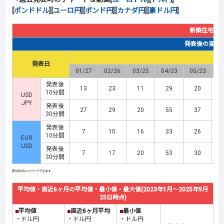
[
ポンドドル
][
ユーロ円
][
ポンド円
][
カナダ円
][
豪ドル円
]
新築住宅販
発表後の変動幅(
発表日
01/27
02/26
03/25
04/23
05/23
0
発表後
13
23
11
29
20
10分間
USD
JPY
発表後
27
29
20
55
37
30分間
発表後
7
10
16
33
26
10分間
EUR
USD
発表後
7
17
20
53
30
30分間
平均値・直近6ヶ月の平均値・最小値・最大値(2023年1月～2025年9月
25日時点)
■
平均値
■
直近6ヶ月平均
■
最小値
・ドル円
・ドル円
・ドル円