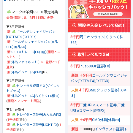
マークは羊飼いＦＸ限定特典
最新情報：8月3日11時に更新
開設や入金レベルでGet！
▼8月更新分
ゴールデンウェイジャパン
[FXTFMT4][FXTFGX]
3千円
岡三オンライン[くりっく株
ゴールデンウェイジャパン[商品
365]
CFD][商品KO]
SBI FXトレード[FX口座]
(
開設とエ
取引レベルでGet！
ントリー
)
外為ファイネスト
(
LINE登録と1千
5千円
Plus500JP証券[FX]
通貨
)
外為どっとコム[CFD]
[PR]
＋5千円
ゴールデンウェイジャ
▼7月更新分
パン[FXTFMT4][FXTFGX]
セントラル短資ＦＸ[ダイレク
4千円
GMOクリック証券[FXネ
トプラス]
オ]
外為どっとコム[らくらくFX積立]
(
開設とアンケート回答
)
5千円
三菱UFJ eスマート証券[三菱
▼6月更新分
UFJ eスマート証券FX]
トレイダーズ証券[みんなのFX]
(
1千通貨
でも)
＋4千円
GMO外貨[外貨ex]
トレイダーズ証券[LIGHT FX]
(
1
＋3000円
インヴァスト証券[ト
千通貨
でも)