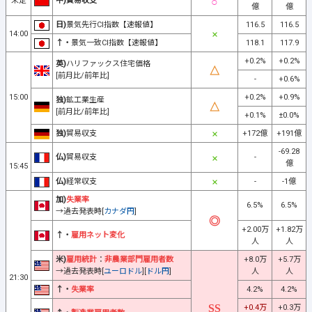
未定
中)貿易収支
億
億
日)
景気先行CI指数【速報値】
116.5
116.5
14:00
↑・
景気一致CI指数【速報値】
118.1
117.9
+0.2%
+0.2%
英)
ハリファックス住宅価格
[前月比/前年比]
-
+0.6%
15:00
+0.2%
+0.9%
独)
鉱工業生産
[前月比/前年比]
+0.1%
±0.0%
独)
貿易収支
+172億
+191億
-69.28
仏)
貿易収支
-
億
15:45
仏)
経常収支
-
-1億
加)
失業率
6.5%
6.5%
→過去発表時[
カナダ円
]
+2.00万
+1.82万
↑・
雇用ネット変化
人
人
米)
雇用統計
：
非農業部門雇用者数
+8.0万
+5.7万
→過去発表時[
ユーロドル
][
ドル円
]
人
人
21:30
↑・
失業率
4.2%
4.2%
+0.4万
+0.3万