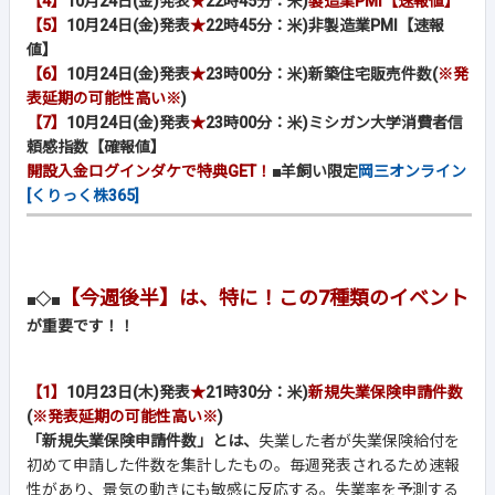
【4】
10月24日(金)発表
★
22時45分：米)
製造業PMI【速報値】
【5】
10月24日(金)発表
★
22時45分：米)非製造業PMI【速報
値】
【6】
10月24日(金)発表
★
23時00分：米)新築住宅販売件数(
※発
表延期の可能性高い※
)
【7】
10月24日(金)発表
★
23時00分：米)ミシガン大学消費者信
頼感指数【確報値】
開設入金ログインダケで特典GET！
■羊飼い限定
岡三オンライン
[くりっく株365]
【今週後半】は、特に！この7種類のイベント
■◇■
が重要です！！
【1】
10月23日(木)発表
★
21時30分：米)
新規失業保険申請件数
(
※発表延期の可能性高い※
)
「新規失業保険申請件数」とは、
失業した者が失業保険給付を
初めて申請した件数を集計したもの。毎週発表されるため速報
性があり、景気の動きにも敏感に反応する。失業率を予測する