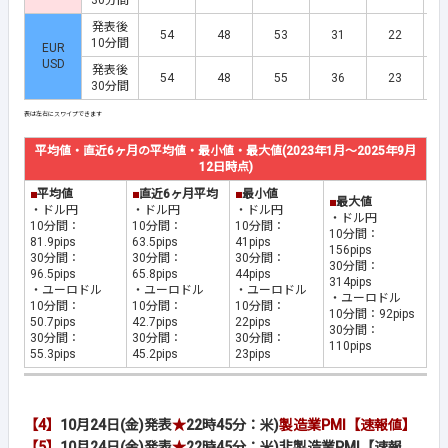
30分間
発表後
54
48
53
31
22
10分間
EUR
USD
発表後
54
48
55
36
23
30分間
平均値・直近6ヶ月の平均値・最小値・最大値(2023年1月～2025年9月
12日時点)
■
平均値
■
直近6ヶ月平均
■
最小値
■
最大値
・ドル円
・ドル円
・ドル円
・ドル円
10分間：
10分間：
10分間：
10分間：
81.9pips
63.5pips
41pips
156pips
30分間：
30分間：
30分間：
30分間：
96.5pips
65.8pips
44pips
314pips
・ユーロドル
・ユーロドル
・ユーロドル
・ユーロドル
10分間：
10分間：
10分間：
10分間：92pips
50.7pips
42.7pips
22pips
30分間：
30分間：
30分間：
30分間：
110pips
55.3pips
45.2pips
23pips
【4】
10月24日(金)発表
★
22時45分：米)
製造業PMI【速報値】
【5】
10月24日(金)発表
★
22時45分：米)非製造業PMI【速報