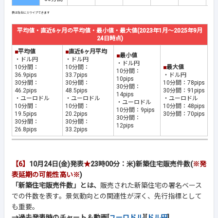
平均値・直近6ヶ月の平均値・最小値・最大値(2023年1月～2025年9月
24日時点)
■
平均値
■
直近6ヶ月平均
■
最小値
・ドル円
・ドル円
・ドル円
10分間：
10分間：
■
最大値
10分間：
36.9pips
33.7pips
・ドル円
10pips
30分間：
30分間：
10分間：78pips
30分間：
46.2pips
48.5pips
30分間：91pips
14pips
・ユーロドル
・ユーロドル
・ユーロドル
・ユーロドル
10分間：
10分間：
10分間：48pips
10分間：9pips
19.5pips
20.2pips
30分間：70pips
30分間：
30分間：
30分間：
12pips
26.8pips
33.2pips
【6】
10月24日(金)発表
★
23時00分：米)新築住宅販売件数(
※発
表延期の可能性高い※
)
「新築住宅販売件数」とは、
販売された新築住宅の署名ベース
での件数を表す。景気動向との関連性が深く、先行指標として
も重要。
→過去発表時のチャート＆動画[
ユーロドル
][
ドル円
]