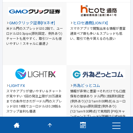
GMOクリック証券[FXネオ]
ヒロセ通商[LION FX]
米ドル円のスプレッドは0.2銭で、ユー
スマホアプリで閲覧出来る情報が豊富
ロドルは0.3pips(原則固定、例外あり)
通貨ペア数も多い＆スプレッドも低
チャートも見やすく、取引ツールも使
い、取引で色々貰えるのも良い
いやすい！スキャルに最適♪
LIGHT FX
外為どっとコム
スマホアプリが使いやすい＆チャート
情報が非常に豊富→それだけでも口座
が見やすい
1回の発注上限が20万通貨
保有の価値あり
ドル円0.2銭原則固定
までの条件付きだが→ドル円のスプレ
(例外あり)(12/1am9:00時点)＆ユーロ
ッドは0.18銭でユーロドルは0.28銭＆
ドル0.3pips原則固定(例外あり)
スワップ金利も優遇
(12/1am9:00時点)で実用的 [PR](キャ
ンペーンスプレッド)(詳細は公式HPを
ご確認ください)