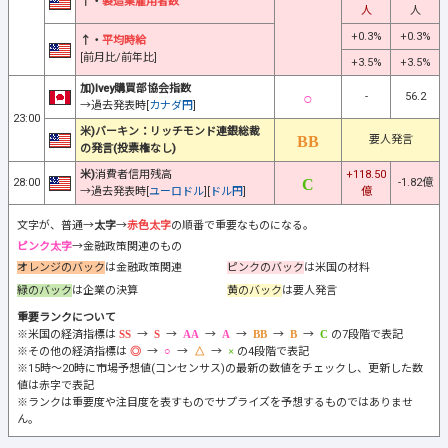
↑・
製造業雇用者数
人
人
+0.3%
+0.3%
↑・
平均時給
[前月比/前年比]
+3.5%
+3.5%
加)Ivey購買部協会指数
-
56.2
→過去発表時[
カナダ円
]
23:00
米)バーキン：リッチモンド連銀総裁
要人発言
の発言(投票権なし)
米)
消費者信用残高
+118.50
28:00
-1.82億
→過去発表時[
ユーロドル
][
ドル円
]
億
文字が、普通→
太字
→
赤色太字
の順番で重要なものになる。
ピンク太字
→金融政策関連のもの
オレンジのバック
は金融政策関連
ピンクのバック
は米国の材料
緑のバック
は企業の決算
黄のバック
は要人発言
重要ランクについて
※米国の経済指標は
→
→
→
→
→
→
の7段階で表記
※その他の経済指標は
→
→
→
の4段階で表記
※15時～20時に市場予想値(コンセンサス)の最新の数値をチェックし、更新した数
値は赤字で表記
※ランクは重要度や注目度を表すものでサプライズを予想するものではありませ
ん。