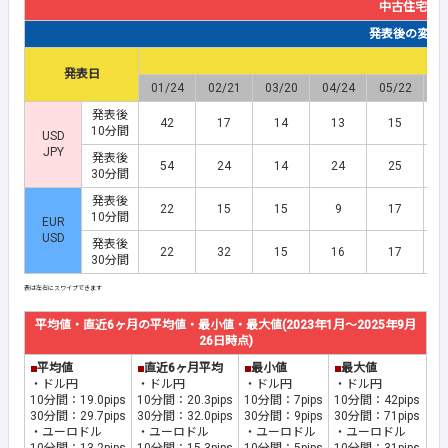
中古住宅販
発表後の変動幅(
発表日
01/24
02/21
03/20
04/24
05/22
0
発表後
42
17
14
13
15
10分間
USD
JPY
発表後
54
24
14
24
25
30分間
発表後
22
15
15
9
17
10分間
EUR
USD
発表後
22
32
15
16
17
30分間
平均値・直近6ヶ月の平均値・最小値・最大値(2023年1月～2025年9月
26日時点)
■
平均値
■
直近6ヶ月平均
■
最小値
■
最大値
・ドル円
・ドル円
・ドル円
・ドル円
10分間：19.0pips
10分間：20.3pips
10分間：7pips
10分間：42pips
30分間：29.7pips
30分間：32.0pips
30分間：9pips
30分間：71pips
・ユーロドル
・ユーロドル
・ユーロドル
・ユーロドル