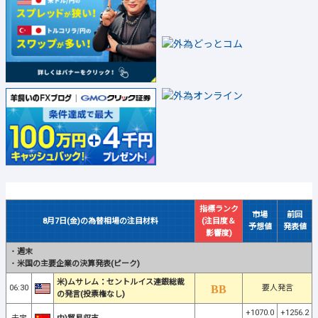
指標ランク
市場
前回
8月7日(金)の為替相場の注目材料
(注目度＆
予想値
発表値
影響度)
・
週末
・
米国の主要企業の決算発表(ピーク)
米)ムサレム：セントルイス連銀総裁
06:30
要人発言
の発言(投票権なし)
+1070.0
+1256.2