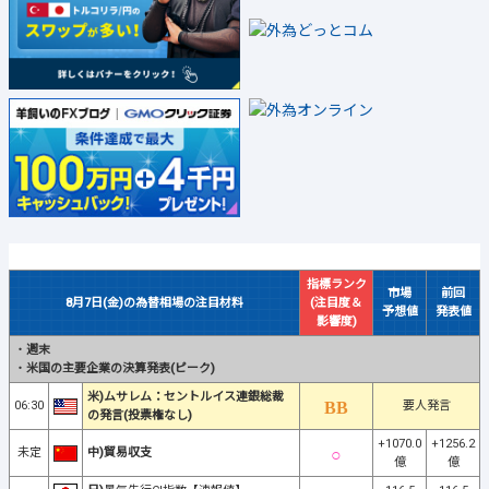
指標ランク
市場
前回
8月7日(金)の為替相場の注目材料
(注目度＆
予想値
発表値
影響度)
・
週末
・
米国の主要企業の決算発表(ピーク)
米)ムサレム：セントルイス連銀総裁
06:30
要人発言
の発言(投票権なし)
+1070.0
+1256.2
未定
中)貿易収支
億
億