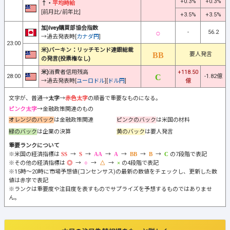
+0.3%
+0.3%
↑・
平均時給
[前月比/前年比]
+3.5%
+3.5%
加)Ivey購買部協会指数
-
56.2
→過去発表時[
カナダ円
]
23:00
米)バーキン：リッチモンド連銀総裁
要人発言
の発言(投票権なし)
米)
消費者信用残高
+118.50
28:00
-1.82億
→過去発表時[
ユーロドル
][
ドル円
]
億
文字が、普通→
太字
→
赤色太字
の順番で重要なものになる。
ピンク太字
→金融政策関連のもの
オレンジのバック
は金融政策関連
ピンクのバック
は米国の材料
緑のバック
は企業の決算
黄のバック
は要人発言
重要ランクについて
※米国の経済指標は
→
→
→
→
→
→
の7段階で表記
※その他の経済指標は
→
→
→
の4段階で表記
※15時～20時に市場予想値(コンセンサス)の最新の数値をチェックし、更新した数
値は赤字で表記
※ランクは重要度や注目度を表すものでサプライズを予想するものではありませ
ん。