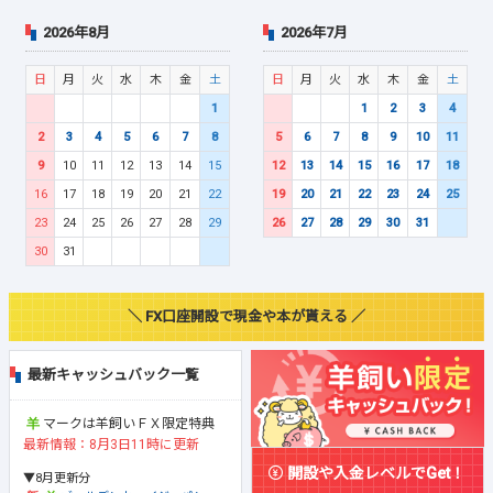
2026年8月
2026年7月
日
月
火
水
木
金
土
日
月
火
水
木
金
土
1
1
2
3
4
2
3
4
5
6
7
8
5
6
7
8
9
10
11
9
10
11
12
13
14
15
12
13
14
15
16
17
18
16
17
18
19
20
21
22
19
20
21
22
23
24
25
23
24
25
26
27
28
29
26
27
28
29
30
31
30
31
＼ FX口座開設で現金や本が貰える ／
最新キャッシュバック一覧
マークは羊飼いＦＸ限定特典
最新情報：8月3日11時に更新
開設や入金レベルでGet！
▼8月更新分