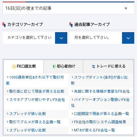
16日(日)の夜までの記事
カテゴリアーカイブ
過去記事アーカイブ
FX口座比較
初心者向け
トレードに使える
1000通貨単位&それ以下で取引可
スワップポイント(金利)が高い比
能
較
取引高に応じて現金が貰える比較
為替に関する情報が豊富なFX会社
スマホアプリが使いやすいFX会社
バイナリーオプション取扱いFX会
社
スプレッドが狭い比較
口座開設で現金が貰える企画一覧
取引でグルメが貰える企画一覧
FX会社の取引システム調査結果
スプレッドが低い比較
MT4が使えるFX会社一覧