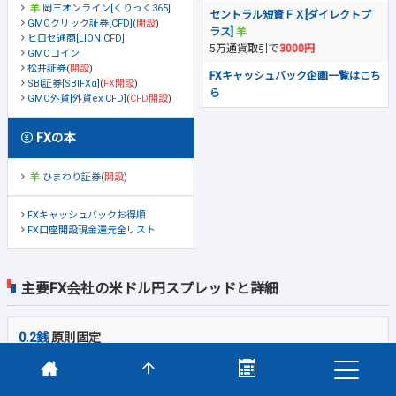
岡三オンライン[くりっく365]
セントラル短資ＦＸ[ダイレクトプ
GMOクリック証券[CFD]
(
開設
)
ラス]
ヒロセ通商[LION CFD]
5万通貨取引で
3000円
GMOコイン
松井証券
(
開設
)
FXキャッシュバック企画一覧はこち
SBI証券[SBIFXα]
(
FX開設
)
ら
GMO外貨[外貨ex CFD]
(
CFD開設
)
FXの本
ひまわり証券
(
開設
)
FXキャッシュバックお得順
FX口座開設現金還元全リスト
主要FX会社の米ドル円スプレッドと詳細
0.2銭
原則固定
GMOクリック証券