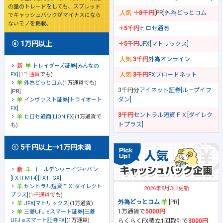
の量のトレードをしても、スプレッド
＋8千円
[PR]
外為どっとコム
でキャッシュバックがマイナスになら
ないモノを掲載。
＋5千円
ヒロセ通商
1万円以上
＋5千円
JFX[マトリックス]
3千円
外為オンライン
トレイダーズ証券[みんなの
FX]
(
1千通貨
でも)
3千円
FXブロードネット
外為どっとコム
(1万通貨でも)
3千円分
アイネット証券[ループイフ
[PR]
ダン]
インヴァスト証券[トライオート
FX]
3千円
セントラル短資ＦＸ[ダイレク
ヒロセ通商[LION FX]
(1万通貨で
トプラス]
も)
5千円以上→1万円未満
ゴールデンウェイジャパン
[FXTFMT4][FXTFGX]
セントラル短資ＦＸ[ダイレクト
2026年8月3日更新
プラス]
(
1千通貨
でも)
外為どっとコム
[PR]
JFX[マトリックス]
(1万通貨)
1万通貨で
5000円
三菱UFJ eスマート証券[三菱
UFJ eスマート証券FX]
(1万通貨)
らくらくFX積立1回取引で
3000円