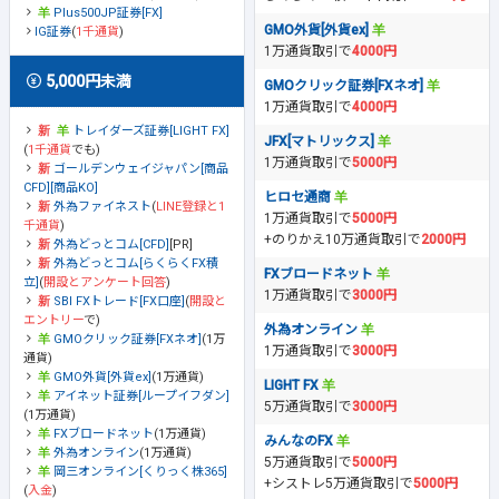
Plus500JP証券[FX]
GMO外貨[外貨ex]
IG証券
(
1千通貨
)
1万通貨取引で
4000円
5,000円未満
GMOクリック証券[FXネオ]
1万通貨取引で
4000円
トレイダーズ証券[LIGHT FX]
JFX[マトリックス]
(
1千通貨
でも)
1万通貨取引で
5000円
ゴールデンウェイジャパン[商品
CFD][商品KO]
ヒロセ通商
外為ファイネスト
(
LINE登録と1
1万通貨取引で
5000円
千通貨
)
+のりかえ10万通貨取引で
2000円
外為どっとコム[CFD]
[PR]
外為どっとコム[らくらくFX積
FXブロードネット
立]
(
開設とアンケート回答
)
1万通貨取引で
3000円
SBI FXトレード[FX口座]
(
開設と
エントリー
で)
外為オンライン
GMOクリック証券[FXネオ]
(1万
1万通貨取引で
3000円
通貨)
GMO外貨[外貨ex]
(1万通貨)
LIGHT FX
アイネット証券[ループイフダン]
5万通貨取引で
3000円
(1万通貨)
FXブロードネット
(1万通貨)
みんなのFX
外為オンライン
(1万通貨)
5万通貨取引で
5000円
岡三オンライン[くりっく株365]
+シストレ5万通貨取引で
5000円
(
入金
)