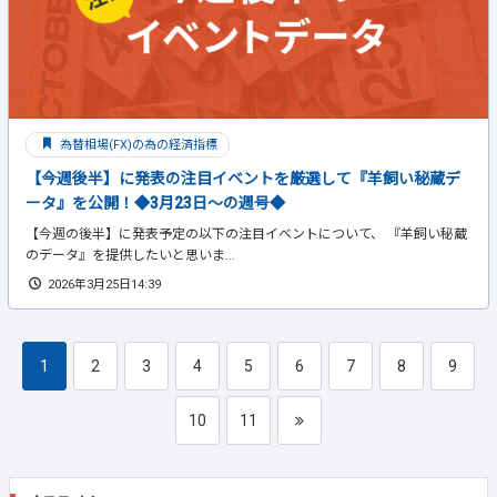
為替相場(FX)の為の経済指標
【今週後半】に発表の注目イベントを厳選して『羊飼い秘蔵デ
ータ』を公開！◆3月23日～の週号◆
【今週の後半】に発表予定の以下の注目イベントについて、 『羊飼い秘蔵
のデータ』を提供したいと思いま...
2026年3月25日14:39
1
2
3
4
5
6
7
8
9
10
11