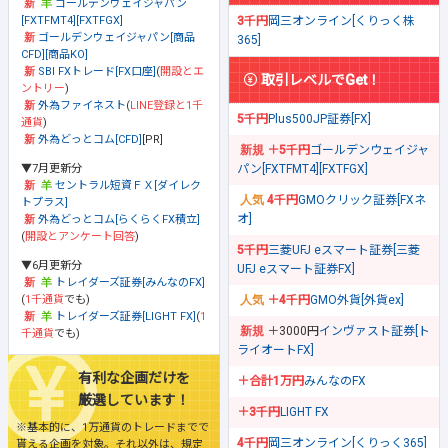
ゴールデンウェイジャパン
[FXTFMT4][FXTFGX]
3千円
岡三オンライン[くりっく株
ゴールデンウェイジャパン[商品
365]
CFD][商品KO]
SBI FXトレード[FX口座]
(
開設とエ
取引レベルでGet！
ントリー
)
外為ファイネスト
(
LINE登録と1千
5千円
Plus500JP証券[FX]
通貨
)
外為どっとコム[CFD]
[PR]
＋5千円
ゴールデンウェイジャ
▼7月更新分
パン[FXTFMT4][FXTFGX]
セントラル短資ＦＸ[ダイレク
4千円
GMOクリック証券[FXネ
トプラス]
オ]
外為どっとコム[らくらくFX積立]
(
開設とアンケート回答
)
5千円
三菱UFJ eスマート証券[三菱
▼6月更新分
UFJ eスマート証券FX]
トレイダーズ証券[みんなのFX]
(
1千通貨
でも)
＋4千円
GMO外貨[外貨ex]
トレイダーズ証券[LIGHT FX]
(
1
＋3000円
インヴァスト証券[ト
千通貨
でも)
ライオートFX]
有利な企画だけを
＋合計1万円
みんなのFX
厳選しています！
＋3千円
LIGHT FX
※基本的に、1万通貨のトレードまでで
4千円
岡三オンライン[くりっく365]
貰える企画を対象。それ以外は、規定