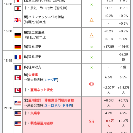
日)
景気先行CI指数【速報値】
116.5
116.5
14:00
↑・
景気一致CI指数【速報値】
118.1
117.9
+0.2%
+0.2%
英)
ハリファックス住宅価格
[前月比/前年比]
-
+0.6%
15:00
+0.2%
+0.9%
独)
鉱工業生産
[前月比/前年比]
+0.1%
±0.0%
独)
貿易収支
+172億
+191億
-69.28
仏)
貿易収支
-
億
15:45
仏)
経常収支
-
-1億
加)
失業率
6.5%
6.5%
→過去発表時[
カナダ円
]
+2.00万
+1.82万
↑・
雇用ネット変化
人
人
米)
雇用統計
：
非農業部門雇用者数
+8.0万
+5.7万
→過去発表時[
ユーロドル
][
ドル円
]
人
人
21:30
↑・
失業率
4.2%
4.2%
+0.4万
+0.3万
↑・
製造業雇用者数
人
人