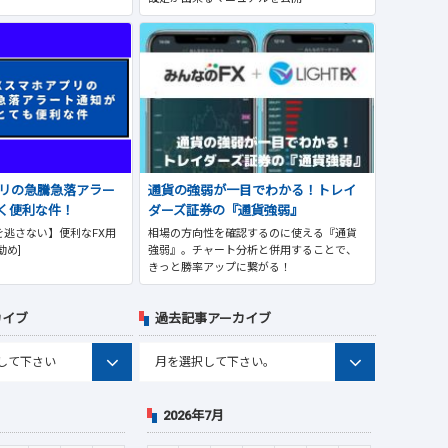
プリの急騰急落アラー
通貨の強弱が一目でわかる！トレイ
く便利な件！
ダーズ証券の『通貨強弱』
逃さない】便利なFX用
相場の方向性を確認するのに使える『通貨
勧め]
強弱』。チャート分析と併用することで、
きっと勝率アップに繋がる！
カイブ
過去記事アーカイブ
2026年7月