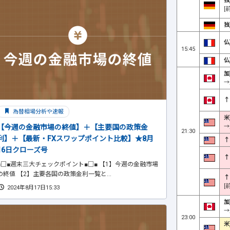
独
[
独
仏
15:45
仏
加
→
↑
為替相場分析や速報
米
→
【今週の金融市場の終値】＋【主要国の政策金
21:30
利】＋【最新・FXスワップポイント比較】★8月
↑
16日クローズ号
↑
■□■週末三大チェックポイント■□■ 【1】今週の金融市場
の終値 【2】主要各国の政策金利一覧と...
↑
[
2024年8月17日15:33
加
→
23:00
米