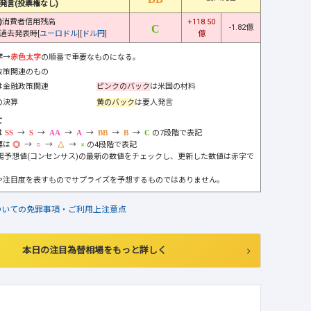
発言(投票権なし)
)
消費者信用残高
+118.50
-1.82億
過去発表時[
ユーロドル
][
ドル円
]
億
字
→
赤色太字
の順番で重要なものになる。
政策関連のもの
は金融政策関連
ピンクのバック
は米国の材料
の決算
黄のバック
は要人発言
て
は
→
→
→
→
→
→
の7段階で表記
標は
→
→
→
の4段階で表記
市場予想値(コンセンサス)の最新の数値をチェックし、更新した数値は赤字で
や注目度を表すものでサプライズを予想するものではありません。
ついての免罪事項・ご利用上注意点
本日の注目為替相場をもっと詳しく