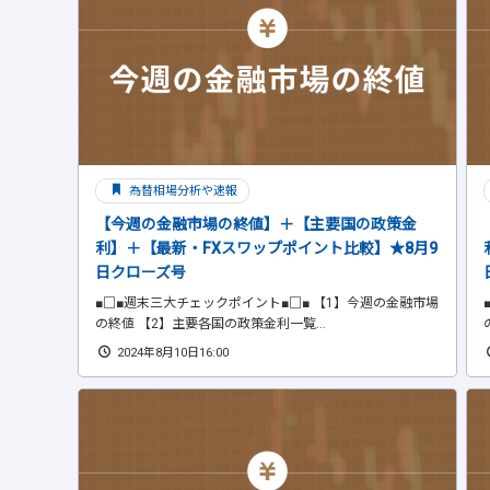
為替相場分析や速報
【今週の金融市場の終値】＋【主要国の政策金
利】＋【最新・FXスワップポイント比較】★8月9
日クローズ号
■□■週末三大チェックポイント■□■ 【1】今週の金融市場
の終値 【2】主要各国の政策金利一覧...
2024年8月10日16:00