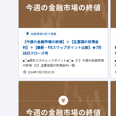
為替相場分析や速報
【今週の金融市場の終値】＋【主要国の政策金
利】＋【最新・FXスワップポイント比較】★7月
26日クローズ号
■□■週末三大チェックポイント■□■ 【1】今週の金融市場
の終値 【2】主要各国の政策金利一覧...
2024年7月27日22:33