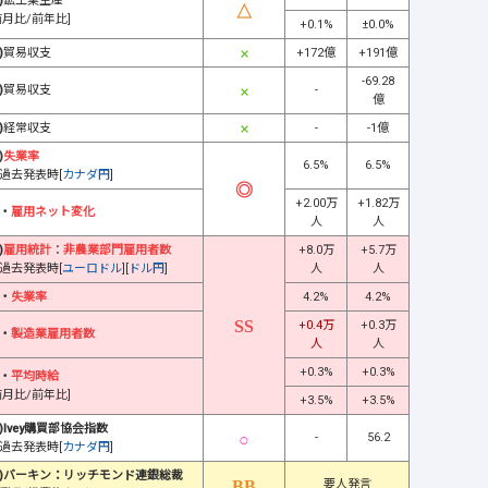
)
鉱工業生産
前月比/前年比]
+0.1%
±0.0%
)
貿易収支
+172億
+191億
-69.28
)
貿易収支
-
億
)
経常収支
-
-1億
)
失業率
6.5%
6.5%
過去発表時[
カナダ円
]
+2.00万
+1.82万
・
雇用ネット変化
人
人
)
雇用統計
：
非農業部門雇用者数
+8.0万
+5.7万
過去発表時[
ユーロドル
][
ドル円
]
人
人
・
失業率
4.2%
4.2%
+0.4万
+0.3万
・
製造業雇用者数
人
人
+0.3%
+0.3%
・
平均時給
前月比/前年比]
+3.5%
+3.5%
)Ivey購買部協会指数
-
56.2
過去発表時[
カナダ円
]
)バーキン：リッチモンド連銀総裁
要人発言