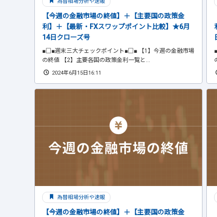
為替相場分析や速報
【今週の金融市場の終値】＋【主要国の政策金
利】＋【最新・FXスワップポイント比較】★6月
14日クローズ号
■□■週末三大チェックポイント■□■ 【1】今週の金融市場
の終値 【2】主要各国の政策金利一覧と...
2024年6月15日16:11
為替相場分析や速報
【今週の金融市場の終値】＋【主要国の政策金