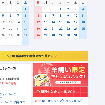
水
木
金
土
日
月
火
水
木
金
土
1
1
2
3
4
5
6
7
8
5
6
7
8
9
10
11
12
13
14
15
12
13
14
15
16
17
18
19
20
21
22
19
20
21
22
23
24
25
26
27
28
29
26
27
28
29
30
31
＼ FX口座開設で現金や本が貰える ／
ュバック一覧
いＦＸ限定特典
日11時に更新
開設や入金レベルでGet！
ウェイジャパン
X]
3千円
岡三オンライン[くりっく株365]
イジャパン[商品CFD]