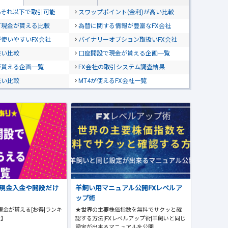
位&それ以下で取引可能
スワップポイント(金利)が高い比較
て現金が貰える比較
為替に関する情報が豊富なFX会社
使いやすいFX会社
バイナリーオプション取扱いFX会社
狭い比較
口座開設で現金が貰える企画一覧
が貰える企画一覧
FX会社の取引システム調査結果
低い比較
MT4が使えるFX会社一覧
で現金入金や開設だけ
羊飼い用マニュアル公開FXレベルア
ップ術
現金が貰える[お得]ランキ
★世界の主要株価指数を無料でサクッと確
版】
認する方法[FXレベルアップ術]羊飼いと同じ
設定が出来るマニュアルを公開