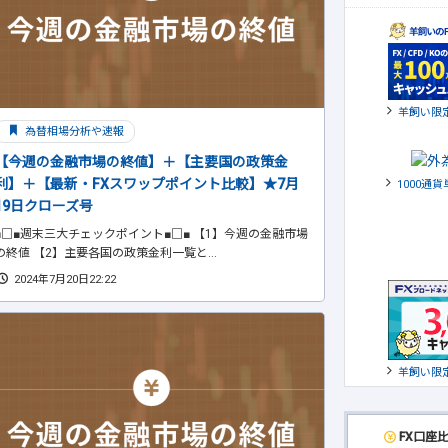
羊飼い限
為替相場分析や速報
【今週の金融市場の終値】＋【主要国の政策金
利】＋【最新・FXスワップポイント比較】★7月
1000通
19日クローズ号
■□■週末三大チェックポイント■□■ 【1】今週の金融市場
の終値 【2】主要各国の政策金利一覧と...
2024年7月20日22:22
羊飼い限
FX口座