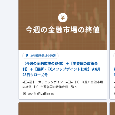
為替相場分析や速報
【今週の金融市場の終値】＋【主要国の政策金
利】＋【最新・FXスワップポイント比較】★8月
23日クローズ号
■□■週末三大チェックポイント■□■ 【1】今週の金融市場
の終値 【2】主要各国の政策金利一覧と...
2024年8月24日18:55