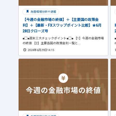
為替相場分析や速報
【今週の金融市場の終値】＋【主要国の政策金
利】＋【最新・FXスワップポイント比較】★6月
28日クローズ号
■□■週末三大チェックポイント■□■ 【1】今週の金融市場
の終値 【2】主要各国の政策金利一覧と...
2024年6月29日14:15