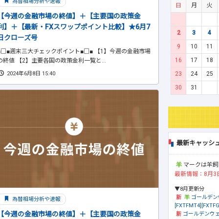
為替相場分析や速報
日
月
火
【今週の金融市場の終値】＋【主要国の政策金
利】＋【最新・FXスワップポイント比較】★6月7
2
3
4
日クローズ号
9
10
11
■□■週末三大チェックポイント■□■ 【1】今週の金融市場
16
17
18
の終値 【2】主要各国の政策金利一覧と...
23
24
25
2024年6月8日 15:40
30
31
最新キャッシ
マークは羊飼
最新情報：8月3
▼8月更新分
ゴールデン
為替相場分析や速報
[FXTFMT4][FXTFG
【今週の金融市場の終値】＋【主要国の政策金
ゴールデンウェ