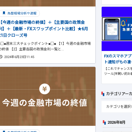
為替相場分析や速報
【今週の金融市場の終値】＋【主要国の政策金
利】＋【最新・FXスワップポイント比較】★6月
21日クローズ号
■□■週末三大チェックポイント■□■ 【1】今週の金融市場
の終値 【2】主要各国の政策金利一覧と...
FXのスマホア
2024年6月23日11:45
ト通知がもの凄
【これでチャンスを
ツール[羊飼い的お
カテゴリアー
2026年8月