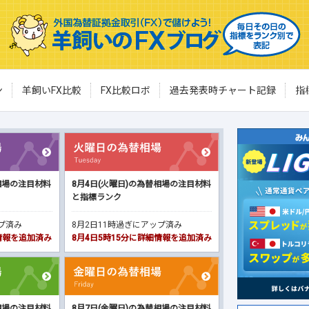
ン
羊飼いFX比較
FX比較ロボ
過去発表時チャート記録
指
相場の注目材料
8月4日(火曜日)の為替相場の注目材料
と指標ランク
ップ済み
8月2日11時過ぎにアップ済み
細情報を追加済み
8月4日5時15分に詳細情報を追加済み
相場の注目材料
8月7日(金曜日)の為替相場の注目材料