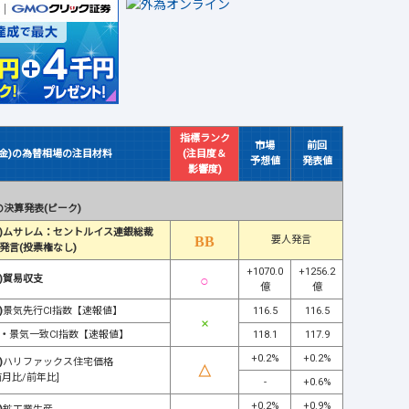
指標ランク
市場
前回
(金)の為替相場の注目材料
(注目度＆
予想値
発表値
影響度)
決算発表(ピーク)
)ムサレム：セントルイス連銀総裁
要人発言
発言(投票権なし)
+1070.0
+1256.2
)貿易収支
億
億
)
景気先行CI指数【速報値】
116.5
116.5
・
景気一致CI指数【速報値】
118.1
117.9
+0.2%
+0.2%
)
ハリファックス住宅価格
前月比/前年比]
-
+0.6%
+0.2%
+0.9%