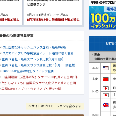
と指標ランク
ップ済み
8月2日11時過ぎにアップ済み
細情報を追加済み
8月7日5時15分に詳細情報を追加済み
最新のFX関連特集記事
8月7日
FX口座開設キャッシュバック企画・最新8月版
FXスマホアプリの急騰急落アラート通知が凄く便利
・
週末
・
米国の主要企業の
主要FX会社・最新スプレッド比較[8月1日版]
主要FX会社・最新スワップ金利比較！[8月5日調査版]
米
06:30
の
Plus500JP証券の特別タイアップ企画
口座開設後1万通貨の取引ダケで5000円貰える企画6件
未定
中
取引しなくても口座開設ダケや入金ダケで貰える企画
日
羊飼いのFXアプリ・ウェブアプリ版を公開
14:00
↑
英
本サイトはプロモーションを含みます
[
15:00