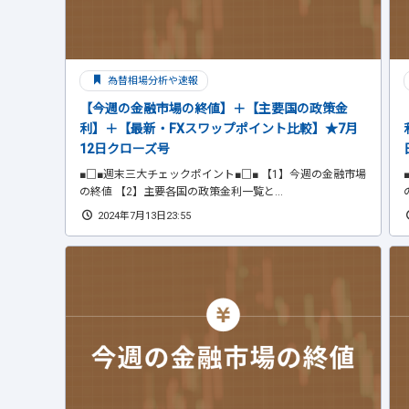
為替相場分析や速報
【今週の金融市場の終値】＋【主要国の政策金
利】＋【最新・FXスワップポイント比較】★7月
12日クローズ号
■□■週末三大チェックポイント■□■ 【1】今週の金融市場
の終値 【2】主要各国の政策金利一覧と...
2024年7月13日23:55