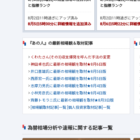
と指標ランク
と指標ランク
8月2日11時過ぎにアップ済み
8月2日11時過ぎにア
8月5日5時30分に詳細情報を追加済み
8月6日5時22分に詳
『あの人』の最新相場観＆取材記事
くわたさん(その3)収支爆発を呼んだ手法の変更
神田卓也氏に最新の相場観を取材★8月6日版
井口喜雄氏に最新の相場観を取材★8月5日版
西原宏一氏に最新の相場観を取材★8月5日版
志摩力男氏に最新の相場観を取材★8月4日版
小林芳彦氏に最新の相場観を取材★8月4日版
齊藤トモラニ氏に最新の相場観を取材★8月3日版
[相場観取材記事]一覧
[個人投資家取材記事]一覧
為替相場分析や速報に関する記事一覧