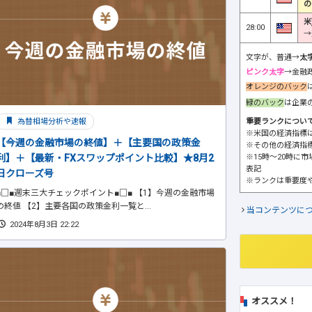
の
米
28:00
→
文字が、普通→
太
ピンク太字
→金融
オレンジのバック
緑のバック
は企業
重要ランクについ
為替相場分析や速報
※米国の経済指標
【今週の金融市場の終値】＋【主要国の政策金
※その他の経済指
※15時～20時に
利】＋【最新・FXスワップポイント比較】★8月2
表記
日クローズ号
※ランクは重要度
■□■週末三大チェックポイント■□■ 【1】今週の金融市場
の終値 【2】主要各国の政策金利一覧と...
当コンテンツに
2024年8月3日 22:22
オススメ！