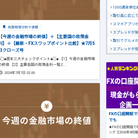
1000通貨単
取引高に応じ
スマホアプリが
為替相場分析や速報
スプレッドが
【今週の金融市場の終値】＋【主要国の政策金
取引でグルメ
利】＋【最新・FXスワップポイント比較】★7月5
スプレッドが
日クローズ号
■□■週末三大チェックポイント■□■ 【1】今週の金融市場
の終値 【2】主要各国の政策金利一覧と...
2024年7月7日 02:00
FXの口座開設
でも
★FXの口座開設で
ング【2026年8月