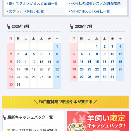
取引でグルメが貰える企画一覧
FX会社の取引システム調査結果
スプレッドが低い比較
MT4が使えるFX会社一覧
2026年8月
2026年7月
日
月
火
水
木
金
土
日
月
火
水
木
金
土
1
1
2
3
4
2
3
4
5
6
7
8
5
6
7
8
9
10
11
9
10
11
12
13
14
15
12
13
14
15
16
17
18
16
17
18
19
20
21
22
19
20
21
22
23
24
25
23
24
25
26
27
28
29
26
27
28
29
30
31
30
31
＼ FX口座開設で現金や本が貰える ／
最新キャッシュバック一覧
マークは羊飼いＦＸ限定特典