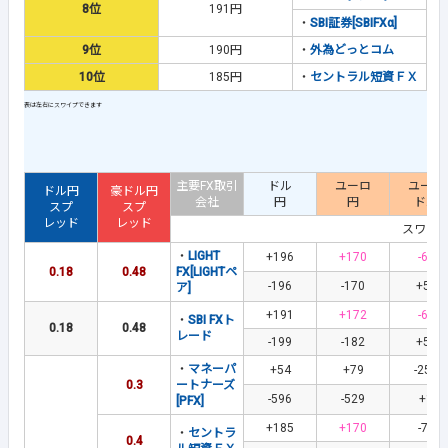
8位
191円
・
SBI証券[SBIFXα]
9位
190円
・
外為どっとコム
10位
185円
・
セントラル短資ＦＸ
主要FX取引
ドル
ユーロ
ユーロ
ドル円
豪ドル円
会社
円
円
ドル
スプ
スプ
レッド
レッド
スワッ
・
LIGHT
+196
+170
-60
0.18
0.48
FX[LIGHTペ
-196
-170
+59
ア]
+191
+172
-63
・
SBI FXト
0.18
0.48
レード
-199
-182
+58
・
マネーパ
+54
+79
-254
0.3
ートナーズ
-596
-529
+1
[PFX]
+185
+170
-70
・
セントラ
0.4