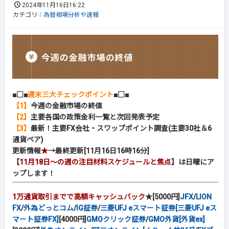
2024年11月16日16:22
カテゴリ：
為替相場分析や速報
■□■
週末三大チェックポイント
■□■
【1】
今週の金融市場の終値
【2】
主要各国の政策金利一覧と次回発表予定
【3】
最新！主要FX会社・スワップポイント調査(主要30社＆6
通貨ペア)
更新情報
★
→最終更新[11月16日16時16分]
【
11月18日～の週の注目材料スケジュールと焦点
】は日曜にア
ップします！
1万通貨取引までで高額キャッシュバック
★[5000円]
JFX
/
LION
FX
/
外為どっとコム
/
IG証券
/
三菱UFJ eスマート証券[三菱UFJ eス
マート証券FX]
[4000円]
GMOクリック証券
/
GMO外貨[外貨ex]