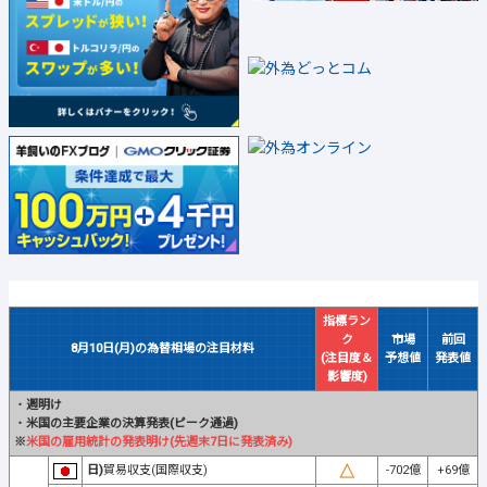
指標ラン
ク
市場
前回
8月10日(月)の為替相場の注目材料
(注目度＆
予想値
発表値
影響度)
・
週明け
・
米国の主要企業の決算発表(ピーク通過)
※
米国の雇用統計の発表明け(先週末7日に発表済み)
日)
貿易収支(国際収支)
-702億
+69億