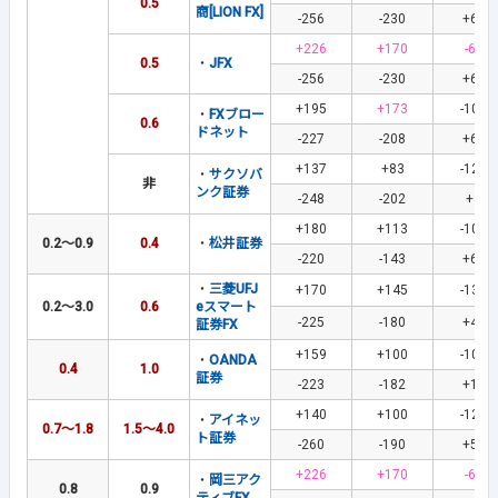
0.5
商[LION FX]
-256
-230
+61
+226
+170
-61
0.5
・
JFX
-256
-230
+61
+195
+173
-108
・
FXブロー
0.6
ドネット
-227
-208
+65
+137
+83
-123
・
サクソバ
非
ンク証券
-248
-202
+4
+180
+113
-101
0.2～0.9
0.4
・
松井証券
-220
-143
+61
・
三菱UFJ
+170
+145
-138
0.2～3.0
0.6
eスマート
-225
-180
+46
証券FX
+159
+100
-109
・
OANDA
0.4
1.0
証券
-223
-182
+18
+140
+100
-120
・
アイネッ
0.7～1.8
1.5～4.0
ト証券
-260
-190
+50
+226
+170
-61
・
岡三アク
0.8
0.9