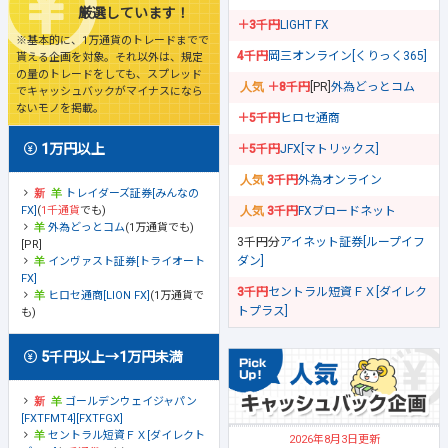
厳選しています！
＋3千円
LIGHT FX
※基本的に、1万通貨のトレードまでで
4千円
岡三オンライン[くりっく365]
貰える企画を対象。それ以外は、規定
の量のトレードをしても、スプレッド
＋8千円
[PR]
外為どっとコム
でキャッシュバックがマイナスになら
ないモノを掲載。
＋5千円
ヒロセ通商
1万円以上
＋5千円
JFX[マトリックス]
3千円
外為オンライン
トレイダーズ証券[みんなの
FX]
(
1千通貨
でも)
3千円
FXブロードネット
外為どっとコム
(1万通貨でも)
3千円分
アイネット証券[ループイフ
[PR]
ダン]
インヴァスト証券[トライオート
FX]
3千円
セントラル短資ＦＸ[ダイレク
ヒロセ通商[LION FX]
(1万通貨で
トプラス]
も)
5千円以上→1万円未満
ゴールデンウェイジャパン
[FXTFMT4][FXTFGX]
セントラル短資ＦＸ[ダイレクト
2026年8月3日更新