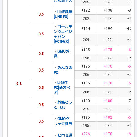
ル短資ＦＸ
-235
-175
+69
+192
+138
-84
・
LINE証券
0.5
[LINE FX]
-202
-148
+69
・
ゴールデ
+114
+104
-101
ンウェイジ
0.5
ャパン
-209
-199
+41
[FXTFGX]
+195
+175
-60
・
GMO外
0.5
貨
-198
-172
+63
+196
+170
-60
・
みんなの
0.5
FX
-206
-170
+59
・
LIGHT
+196
+170
-60
0.2
0.5
FX[通常ペ
-206
-170
+59
ア]
+190
+180
-75
・
外為どっ
0.5
とコム
-215
-200
+59
+195
+182
-64
・
GMOク
0.5
リック証券
-195
-182
+64
+226
+170
-61
・
ヒロセ通