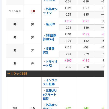
ティブFX
-256
-230
+61
+125
+105
-115
・
外為オン
1.0～5.0
3.0
ライン
-225
-185
+40
+217
+170
-87
非
非
・
楽天FX
-223
-180
+41
+191
+172
-63
・
SBI証券
非
非
[SBIFXα]
-199
-182
+58
+113
+58
-151
・
IG証券
非
非
[FX]
-273
-229
-26
+205
+185
-95
・
トライオ
非
非
ートFX
-255
-220
+55
→くりっく365
・
インヴァ
スト証券
・
三菱UFJ
eスマート
証券
・
外為オン
3.0
3.5
202
148
-67