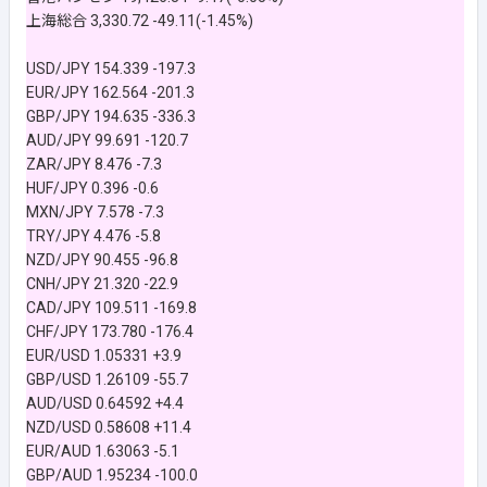
上海総合 3,330.72 -49.11(-1.45%)
USD/JPY 154.339 -197.3
EUR/JPY 162.564 -201.3
GBP/JPY 194.635 -336.3
AUD/JPY 99.691 -120.7
ZAR/JPY 8.476 -7.3
HUF/JPY 0.396 -0.6
MXN/JPY 7.578 -7.3
TRY/JPY 4.476 -5.8
NZD/JPY 90.455 -96.8
CNH/JPY 21.320 -22.9
CAD/JPY 109.511 -169.8
CHF/JPY 173.780 -176.4
EUR/USD 1.05331 +3.9
GBP/USD 1.26109 -55.7
AUD/USD 0.64592 +4.4
NZD/USD 0.58608 +11.4
EUR/AUD 1.63063 -5.1
GBP/AUD 1.95234 -100.0