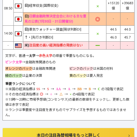
+15120
+39683
日)
経常収支(国際収支)
08:50
億
億
日)
日銀金融政策決定会合における主な意
-
-
見の公表(7月30日・31日開催分)
日)
景気ウォッチャー調査[現状判断DI]
44.5
44.0
14:00
↑・
[先行き判断DI]
46.0
45.7
-
米)
注目度の高い経済指標の発表はない
-
-
文字が、普通→
太字
→
赤色太字
の順番で重要なものになる。
ピンク太字
→金融政策関連のもの
オレンジのバック
は金融政策関連
ピンクのバック
は米国の材料
緑のバック
は企業の決算
黄のバック
は要人発言
重要ランクについて
※米国の経済指標は
→
→
→
→
→
→
の7段階で表記
※その他の経済指標は
→
→
→
の4段階で表記
※15時～20時に市場予想値(コンセンサス)の最新の数値をチェックし、更新した数
値は赤字で表記
※ランクは重要度や注目度を表すものでサプライズを予想するものではありませ
ん。
本日の注目為替相場をもっと詳しく