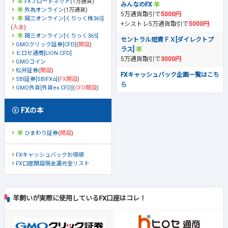
FXブロードネット
(1万通貨)
みんなのFX
外為オンライン
(1万通貨)
5万通貨取引で
5000円
岡三オンライン[くりっく株365]
+シストレ5万通貨取引で
5000円
(
入金
)
岡三オンライン[くりっく365]
セントラル短資ＦＸ[ダイレクトプ
GMOクリック証券[CFD]
(
開設
)
ラス]
ヒロセ通商[LION CFD]
5万通貨取引で
3000円
GMOコイン
松井証券
(
開設
)
FXキャッシュバック企画一覧はこち
SBI証券[SBIFXα]
(
FX開設
)
ら
GMO外貨[外貨ex CFD]
(
CFD開設
)
FXの本
ひまわり証券
(
開設
)
FXキャッシュバックお得順
FX口座開設現金還元全リスト
羊飼いが実際に使用しているFX口座はコレ！