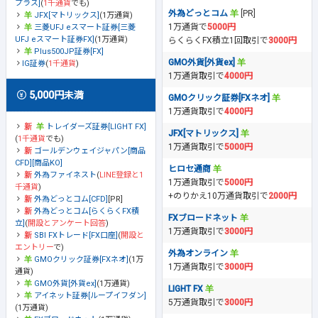
プラス]
(
1千通貨
でも)
外為どっとコム
[PR]
JFX[マトリックス]
(1万通貨)
1万通貨で
5000円
三菱UFJ eスマート証券[三菱
UFJ eスマート証券FX]
(1万通貨)
らくらくFX積立1回取引で
3000円
Plus500JP証券[FX]
GMO外貨[外貨ex]
IG証券
(
1千通貨
)
1万通貨取引で
4000円
5,000円未満
GMOクリック証券[FXネオ]
1万通貨取引で
4000円
トレイダーズ証券[LIGHT FX]
JFX[マトリックス]
(
1千通貨
でも)
1万通貨取引で
5000円
ゴールデンウェイジャパン[商品
CFD][商品KO]
ヒロセ通商
外為ファイネスト
(
LINE登録と1
1万通貨取引で
5000円
千通貨
)
+のりかえ10万通貨取引で
2000円
外為どっとコム[CFD]
[PR]
外為どっとコム[らくらくFX積
FXブロードネット
立]
(
開設とアンケート回答
)
1万通貨取引で
3000円
SBI FXトレード[FX口座]
(
開設と
エントリー
で)
外為オンライン
GMOクリック証券[FXネオ]
(1万
1万通貨取引で
3000円
通貨)
GMO外貨[外貨ex]
(1万通貨)
LIGHT FX
アイネット証券[ループイフダン]
5万通貨取引で
3000円
(1万通貨)