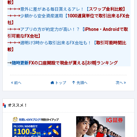
較】
→→→
意外に差がある毎日貰えるアレ！【
スワップ金利比較】
→→→
少額から安全資産運用【
1000通貨単位で取引出来るFX会
社】
→→→
アプリの方が約定力が高い！？【
iPhone・Androidで取
引可能なFX会社】
→→→
週明け3時から取引出来るFX会社も！【
取引可能時間比
較】
→
随時更新
FXの口座開設で現金が貰える[お得]ランキング
前
へ
トップ
先頭へ
次
へ
オススメ！