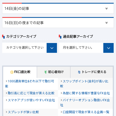
14日(金)の記事
16日(日)の夜までの記事
カテゴリアーカイブ
過去記事アーカイブ
FX口座比較
初心者向け
トレードに使える
1000通貨単位&それ以下で取引可
スワップポイント(金利)が高い比
能
較
取引高に応じて現金が貰える比較
為替に関する情報が豊富なFX会社
スマホアプリが使いやすいFX会社
バイナリーオプション取扱いFX会
社
スプレッドが狭い比較
口座開設で現金が貰える企画一覧