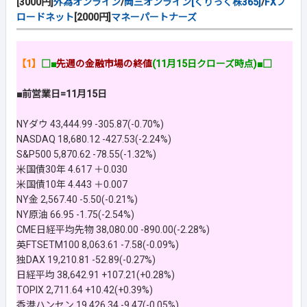
[3000円]
外為オンライン
/
岡三オンライン[くりっく株365]
/
FXブ
ロードネット
[2000円]
マネーパートナーズ
【1】
□■
先週の金融市場の終値
(11月15日クローズ時点)■□
■前営業日=11月15日
NYダウ 43,444.99 -305.87(-0.70%)
NASDAQ 18,680.12 -427.53(-2.24%)
S&P500 5,870.62 -78.55(-1.32%)
米国債30年 4.617 ＋0.030
米国債10年 4.443 ＋0.007
NY金 2,567.40 -5.50(-0.21%)
NY原油 66.95 -1.75(-2.54%)
CME日経平均先物 38,080.00 -890.00(-2.28%)
英FTSETM100 8,063.61 -7.58(-0.09%)
独DAX 19,210.81 -52.89(-0.27%)
日経平均 38,642.91 +107.21(+0.28%)
TOPIX 2,711.64 +10.42(+0.39%)
香港ハンセン 19,426.34 -9.47(-0.05%)