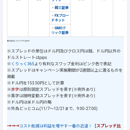
ライン
・
岡三証券
・
FXブロー
ドネット
・
GMOク
リック証券
※スプレッドの単位はドル円及びクロス円は銭、ドル円以外の
ドルストレートはpips
※
くりっく365
より有利なスワップ金利はピンク色で表記
※スプレッドはキャンペーン実施期間が2週間以上に渡るものを
掲載
※ドル円を153.50円として計算
※
赤字
は原則固定スプレッドを表す(※例外あり)
※黒字は随時変動スプレッドを表す(※例外あり)
※ドル円は米ドル円の略
※外為どっとコム(11/7～12/21まで、9:00-27:00)
→→→
コスト削減は利益を増やす一番の近道！【
スプレッド比