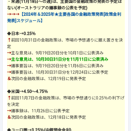
・
来週(11月18日～の週)は、主要国の金融政策の発表の予定は
ない(オーストラリアの議事録の公表を予定)
→→→
【2024年＆2025年★主要各国の金融政策発表[政策金利
発表]スケジュール】
◆
日本→0.25％
↑
前回10月31日の金融政策は、市場の予想通りに据え置きを決
定
→
主な意見は、9月19日20日分を10月1日に公表済み
→
主な意見は、10月30日31日分を11月11日に公表済み
→
議事要旨は、9月19日20日分を11月6日に公表済み
→
議事要旨は、10月30日31日分を12月24日に公表予定
＆
次回の金融政策は、12月19日に発表予定
◆
米国→4.50～4.75％
↑
前回11月7日の金融政策は、市場の予想通りに0.25％の利下げ
を決定
→
議事録は、11月26日に公表予定
＆
次回の金融政策は、12月18日に発表予定
◆
ユーロ圏→3.25％(中銀預金金利)