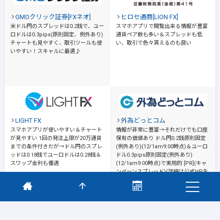
GMOクリック証券[FXネオ]
ヒロセ通商[LION FX]
米ドル円のスプレッドは0.2銭で、ユー
スマホアプリで閲覧出来る情報が豊富
ロドルは0.3pips(原則固定、例外あり)
通貨ペア数も多い＆スプレッドも低
チャートも見やすく、取引ツールも使
い、取引で色々貰えるのも良い
いやすい！スキャルに最適♪
LIGHT FX
外為どっとコム
スマホアプリが使いやすい＆チャート
情報が非常に豊富→それだけでも口座
が見やすい
1回の発注上限が20万通貨
保有の価値あり
ドル円0.2銭原則固定
までの条件付きだが→ドル円のスプレ
(例外あり)(12/1am9:00時点)＆ユーロ
ッドは0.18銭でユーロドルは0.28銭＆
ドル0.3pips原則固定(例外あり)
スワップ金利も優遇
(12/1am9:00時点)で実用的 [PR](キャ
ンペーンスプレッド)(詳細は公式HPを
ご確認ください)