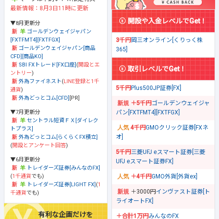
最新情報：8月3日11時に更新
開設や入金レベルでGet！
▼8月更新分
ゴールデンウェイジャパン
[FXTFMT4][FXTFGX]
3千円
岡三オンライン[くりっく株
ゴールデンウェイジャパン[商品
365]
CFD][商品KO]
SBI FXトレード[FX口座]
(
開設とエ
取引レベルでGet！
ントリー
)
外為ファイネスト
(
LINE登録と1千
5千円
Plus500JP証券[FX]
通貨
)
外為どっとコム[CFD]
[PR]
＋5千円
ゴールデンウェイジャ
▼7月更新分
パン[FXTFMT4][FXTFGX]
セントラル短資ＦＸ[ダイレク
4千円
GMOクリック証券[FXネ
トプラス]
オ]
外為どっとコム[らくらくFX積立]
(
開設とアンケート回答
)
5千円
三菱UFJ eスマート証券[三菱
▼6月更新分
UFJ eスマート証券FX]
トレイダーズ証券[みんなのFX]
(
1千通貨
でも)
＋4千円
GMO外貨[外貨ex]
トレイダーズ証券[LIGHT FX]
(
1
＋3000円
インヴァスト証券[ト
千通貨
でも)
ライオートFX]
有利な企画だけを
＋合計1万円
みんなのFX