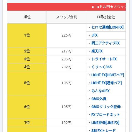
■□■ドル円★スワップ金
順位
スワップ金利
FX取引会社
・
ヒロセ通商[LION FX]
1位
226円
・
JFX
・
岡三アクティブFX
2位
217円
・
楽天FX
3位
205円
・
トライオートFX
4位
202円
・
くりっく365
・
LIGHT FX[LIGHTペア]
5位
196円
・
LIGHT FX[通常ペア]
・
みんなのFX
・
GMO外貨
6位
195円
・
GMOクリック証券
・
FXブロードネット
7位
192円
・
LINE証券[LINE FX]
・
SBI FXトレード