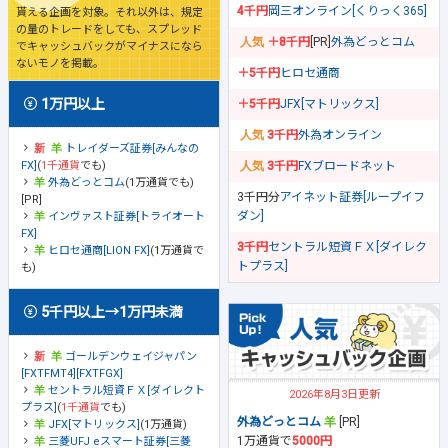
4千円
岡三オンライン[くりっく365]
貰える企画を対象。それ以外は、規定
の量のトレードをしても、スプレッド
＋8千円
[PR]
外為どっとコム
でキャッシュバックがマイナスになら
ないモノを掲載。
＋5千円
ヒロセ通商
1万円以上
＋5千円
JFX[マトリックス]
3千円
外為オンライン
トレイダーズ証券[みんなの
FX]
(
1千通貨
でも)
3千円
FXブロードネット
外為どっとコム
(1万通貨でも)
3千円分
アイネット証券[ループイフ
[PR]
ダン]
インヴァスト証券[トライオート
FX]
3千円
セントラル短資ＦＸ[ダイレク
ヒロセ通商[LION FX]
(1万通貨で
トプラス]
も)
5千円以上→1万円未満
ゴールデンウェイジャパン
[FXTFMT4][FXTFGX]
セントラル短資ＦＸ[ダイレクト
2026年8月3日更新
プラス]
(
1千通貨
でも)
外為どっとコム
[PR]
JFX[マトリックス]
(1万通貨)
1万通貨で
5000円
三菱UFJ eスマート証券[三菱