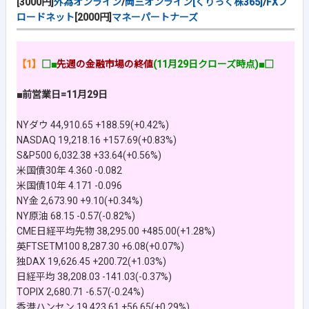
[3000円]
外為オンライン
/
岡三オンライン[くりっく株365]
/
FXブ
ロードネット
[2000円]
マネーパートナーズ
【1】
□■
先週の金融市場の終値
(11月29日クローズ時点)■□
■前営業日=11月29日
NYダウ 44,910.65 +188.59(+0.42%)
NASDAQ 19,218.16 +157.69(+0.83%)
S&P500 6,032.38 +33.64(+0.56%)
米国債30年 4.360 -0.082
米国債10年 4.171 -0.096
NY金 2,673.90 +9.10(+0.34%)
NY原油 68.15 -0.57(-0.82%)
CME日経平均先物 38,295.00 +485.00(+1.28%)
英FTSETM100 8,287.30 +6.08(+0.07%)
独DAX 19,626.45 +200.72(+1.03%)
日経平均 38,208.03 -141.03(-0.37%)
TOPIX 2,680.71 -6.57(-0.24%)
香港ハンセン 19,423.61 +56.65(+0.29%)