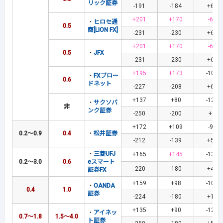
リック証券
-191
-184
+67
+201
+170
-61
・
ヒロセ通
0.5
商[LION FX]
-231
-230
+61
+201
+170
-61
0.5
・
JFX
-231
-230
+61
+195
+173
-108
・
FXブロー
0.6
ドネット
-227
-208
+65
+137
+80
-123
・
サクソバ
非
ンク証券
-250
-200
+3
+172
+109
-92
0.2～0.9
0.4
・
松井証券
-212
-139
+52
・
三菱UFJ
+165
+145
-139
0.2～3.0
0.6
eスマート
-220
-180
+46
証券FX
+159
+98
-109
・
OANDA
0.4
1.0
証券
-224
-180
+18
+135
+90
-120
・
アイネッ
0.7～1.8
1.5～4.0
ト証券