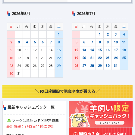
2026年8月
2026年7月
日
月
火
水
木
金
土
日
月
火
水
木
金
土
1
1
2
3
4
2
3
4
5
6
7
8
5
6
7
8
9
10
11
9
10
11
12
13
14
15
12
13
14
15
16
17
18
16
17
18
19
20
21
22
19
20
21
22
23
24
25
23
24
25
26
27
28
29
26
27
28
29
30
31
30
31
＼ FX口座開設で現金や本が貰える ／
最新キャッシュバック一覧
マークは羊飼いＦＸ限定特典
最新情報：8月3日11時に更新
開設や入金レベルでGet！