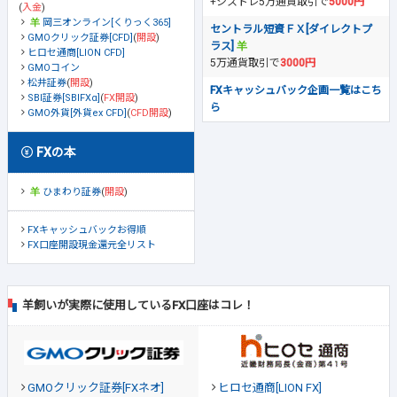
+シストレ5万通貨取引で
5000円
(
入金
)
岡三オンライン[くりっく365]
セントラル短資ＦＸ[ダイレクトプ
GMOクリック証券[CFD]
(
開設
)
ラス]
ヒロセ通商[LION CFD]
5万通貨取引で
3000円
GMOコイン
松井証券
(
開設
)
FXキャッシュバック企画一覧はこち
SBI証券[SBIFXα]
(
FX開設
)
ら
GMO外貨[外貨ex CFD]
(
CFD開設
)
FXの本
ひまわり証券
(
開設
)
FXキャッシュバックお得順
FX口座開設現金還元全リスト
羊飼いが実際に使用しているFX口座はコレ！
GMOクリック証券[FXネオ]
ヒロセ通商[LION FX]