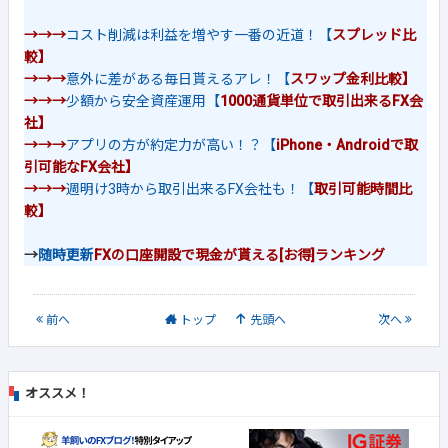
→→→
コスト削減は利益を増やす一番の近道！【
スプレッド比
較】
→→→
意外に差がある毎日貰えるアレ！【
スワップ金利比較】
→→→
少額から安全資産運用【
1000通貨単位で取引出来るFX会
社】
→→→
アプリの方が約定力が高い！？【
iPhone・Androidで取
引可能なFX会社】
→→→
週明け3時から取引出来るFX会社も！【
取引可能時間比
較】
→
随時更新
FXの口座開設で現金が貰える[お得]ランキング
前
へ
トップ
先頭へ
次
へ
オススメ！