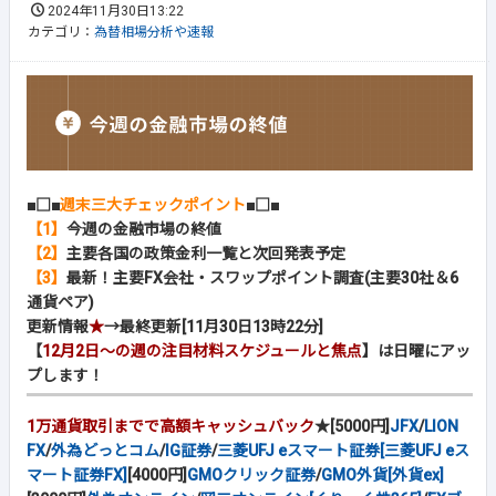
2024年11月30日13:22
カテゴリ：
為替相場分析や速報
■□■
週末三大チェックポイント
■□■
【1】
今週の金融市場の終値
【2】
主要各国の政策金利一覧と次回発表予定
【3】
最新！主要FX会社・スワップポイント調査(主要30社＆6
通貨ペア)
更新情報
★
→最終更新[11月30日13時22分]
【
12月2日～の週の注目材料スケジュールと焦点
】は日曜にアッ
プします！
1万通貨取引までで高額キャッシュバック
★[5000円]
JFX
/
LION
FX
/
外為どっとコム
/
IG証券
/
三菱UFJ eスマート証券[三菱UFJ eス
マート証券FX]
[4000円]
GMOクリック証券
/
GMO外貨[外貨ex]