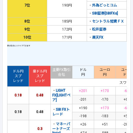
7位
190円
・
外為どっとコム
・
SBI証券[SBIFXα]
8位
185円
・
セントラル短資ＦＸ
9位
172円
・
松井証券
10位
171円
・
楽天FX
主要FX取引
ドル
ユーロ
ユーロ
ドル円
豪ドル円
会社
円
円
ドル
スプ
スプ
レッド
レッド
スワッ
・
LIGHT
+201
+170
-60
0.18
0.48
FX[LIGHTペ
-201
-170
+60
ア]
+190
+173
-63
・
SBI FXト
0.18
0.48
レード
-198
-183
+58
・
マネーパ
+26
+51
-282
0.3
ートナーズ