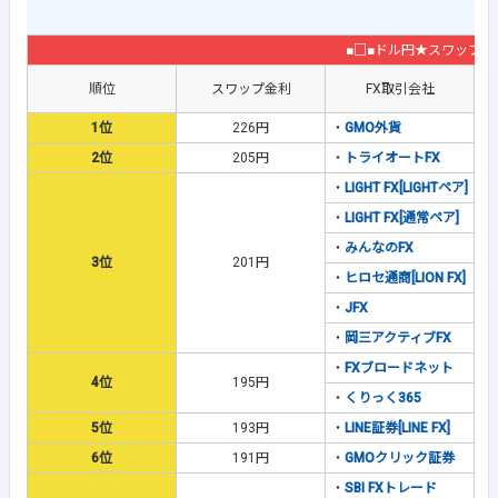
■□■ドル円★スワップ金
順位
スワップ金利
FX取引会社
1位
226円
・
GMO外貨
2位
205円
・
トライオートFX
・
LIGHT FX[LIGHTペア]
・
LIGHT FX[通常ペア]
・
みんなのFX
3位
201円
・
ヒロセ通商[LION FX]
・
JFX
・
岡三アクティブFX
・
FXブロードネット
4位
195円
・
くりっく365
5位
193円
・
LINE証券[LINE FX]
6位
191円
・
GMOクリック証券
・
SBI FXトレード