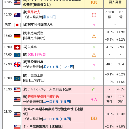
09:35
要人発言
の発言(投票権なし)
豪)
貿易収支
-10.80
-30.18
10:30
→過去発表時[
豪ドル円
]
億
億
未定
日)30年利付国債入札
-
+0.5%
+1.9%
独)
製造業受注
15:00
[前月比/前年比]
+5.9%
+6.2%
16:00
ス)
失業率
3.0%
2.9%
17:00
欧)
ECB月例報告
-
-
英)建設業PMI
17:30
40.0
38.4
→過去発表時[
ポンドドル
][
ポンド円
]
+0.1%
+0.2%
欧)
小売売上高
18:00
[前月比/前年比]
+1.0%
+1.6%
18:30
米)
チャレンジャー人員削減予定数
-
-4.5%
米)
新規失業保険申請件数
20.5
19.7
→過去発表時[
ユーロドル
][
ドル円
]
万件
万件
米)第2四半期非農業部門労働生産性【速報
21:30
値】
+0.6%
+0.3%
→過去発表時[
ユーロドル
][
ドル円
]
↑・単位労働費用【速報値】
+2.1%
+1.8%