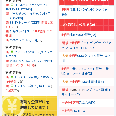
▼8月更新分
ゴールデンウェイジャパン
[FXTFMT4][FXTFGX]
3千円
岡三オンライン[くりっく株
ゴールデンウェイジャパン[商品
365]
CFD][商品KO]
SBI FXトレード[FX口座]
(
開設とエ
取引レベルでGet！
ントリー
)
外為ファイネスト
(
LINE登録と1千
5千円
Plus500JP証券[FX]
通貨
)
外為どっとコム[CFD]
[PR]
＋5千円
ゴールデンウェイジャ
▼7月更新分
パン[FXTFMT4][FXTFGX]
セントラル短資ＦＸ[ダイレク
4千円
GMOクリック証券[FXネ
トプラス]
オ]
外為どっとコム[らくらくFX積立]
(
開設とアンケート回答
)
5千円
三菱UFJ eスマート証券[三菱
▼6月更新分
UFJ eスマート証券FX]
トレイダーズ証券[みんなのFX]
(
1千通貨
でも)
＋4千円
GMO外貨[外貨ex]
トレイダーズ証券[LIGHT FX]
(
1
＋3000円
インヴァスト証券[ト
千通貨
でも)
ライオートFX]
有利な企画だけを
＋合計1万円
みんなのFX
厳選しています！
＋3千円
LIGHT FX
※基本的に、1万通貨のトレードまでで