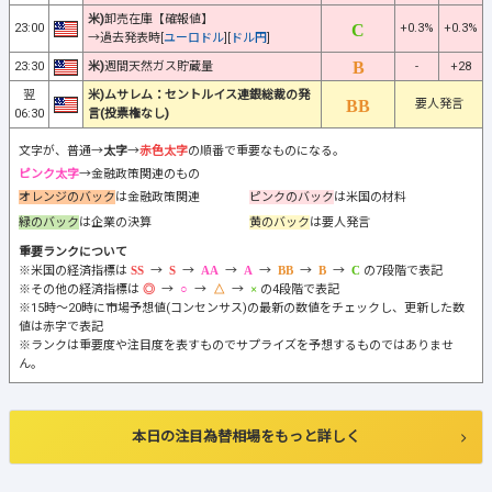
米)
卸売在庫【確報値】
23:00
+0.3%
+0.3%
→過去発表時[
ユーロドル
][
ドル円
]
23:30
米)
週間天然ガス貯蔵量
-
+28
翌
米)ムサレム：セントルイス連銀総裁の発
要人発言
06:30
言(投票権なし)
文字が、普通→
太字
→
赤色太字
の順番で重要なものになる。
ピンク太字
→金融政策関連のもの
オレンジのバック
は金融政策関連
ピンクのバック
は米国の材料
緑のバック
は企業の決算
黄のバック
は要人発言
重要ランクについて
※米国の経済指標は
→
→
→
→
→
→
の7段階で表記
※その他の経済指標は
→
→
→
の4段階で表記
※15時～20時に市場予想値(コンセンサス)の最新の数値をチェックし、更新した数
値は赤字で表記
※ランクは重要度や注目度を表すものでサプライズを予想するものではありませ
ん。
本日の注目為替相場をもっと詳しく