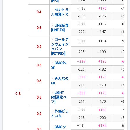
-674
-588
+1
[PFX]
+185
+170
-70
・
セントラ
0.4
ル短資ＦＸ
-235
-175
+69
+193
+137
-84
・
LINE証券
0.5
[LINE FX]
-203
-147
+69
・
ゴールデ
+100
+104
-92
ンウェイジ
0.5
ャパン
-205
-199
+32
[FXTFGX]
+226
+182
-60
・
GMO外
0.5
貨
-226
-182
+60
+201
+170
-60
・
みんなの
0.5
FX
-211
-170
+60
・
LIGHT
+201
+170
-60
0.2
0.5
FX[通常ペ
-211
-170
+60
ア]
+190
+183
-74
・
外為どっ
0.5
とコム
-215
-203
+58
+191
+184
-67
・
GMOク
0.5