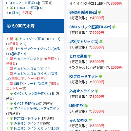
UFJ eスマート証券FX]
(1万通貨)
らくらくFX積立1回取引で
3000円
Plus500JP証券[FX]
GMO外貨[外貨ex]
IG証券
(
1千通貨
)
1万通貨取引で
4000円
5,000円未満
GMOクリック証券[FXネオ]
1万通貨取引で
4000円
トレイダーズ証券[LIGHT FX]
JFX[マトリックス]
(
1千通貨
でも)
1万通貨取引で
5000円
ゴールデンウェイジャパン[商品
CFD][商品KO]
ヒロセ通商
外為ファイネスト
(
LINE登録と1
1万通貨取引で
5000円
千通貨
)
+のりかえ10万通貨取引で
2000円
外為どっとコム[CFD]
[PR]
外為どっとコム[らくらくFX積
FXブロードネット
立]
(
開設とアンケート回答
)
1万通貨取引で
3000円
SBI FXトレード[FX口座]
(
開設と
エントリー
で)
外為オンライン
GMOクリック証券[FXネオ]
(1万
1万通貨取引で
3000円
通貨)
GMO外貨[外貨ex]
(1万通貨)
LIGHT FX
アイネット証券[ループイフダン]
5万通貨取引で
3000円
(1万通貨)
FXブロードネット
(1万通貨)
みんなのFX
外為オンライン
(1万通貨)
5万通貨取引で
5000円
岡三オンライン[くりっく株365]