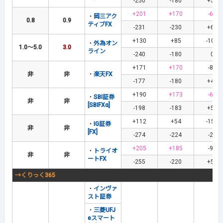
-250
-180
+50
+201
+170
-61
・
岡三アク
0.8
0.9
ティブFX
-231
-230
+61
+130
+85
-105
・
外為オン
1.0～5.0
3.0
ライン
-240
-180
0
+171
+170
-88
非
非
・
楽天FX
-177
-180
+41
+190
+173
-63
・
SBI証券
非
非
[SBIFXα]
-198
-183
+58
+112
+54
-151
・
IG証券
非
非
[FX]
-274
-224
-25
+205
+185
-95
・
トライオ
非
非
ートFX
-255
-220
+55
→くりっく365
・
インヴァ
スト証券
・
三菱UFJ
eスマート