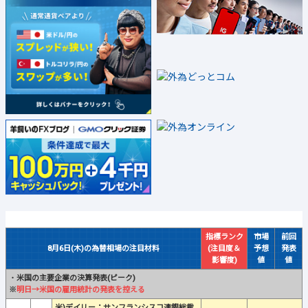
指標ランク
市場
前回
8月6日(木)の為替相場の注目材料
(注目度＆
予想
発表
影響度)
値
値
・
米国の主要企業の決算発表(ピーク)
※
明日→米国の雇用統計の発表を控える
米)デイリー：サンフランシスコ連銀総裁