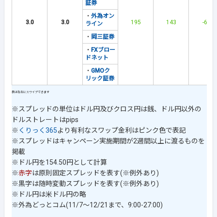
証券
・
外為オン
3.0
3.0
195
143
-64
ライン
・
岡三証券
・
FXブロー
ドネット
・
GMOク
リック証券
※スプレッドの単位はドル円及びクロス円は銭、ドル円以外の
ドルストレートはpips
※
くりっく365
より有利なスワップ金利はピンク色で表記
※スプレッドはキャンペーン実施期間が2週間以上に渡るものを
掲載
※ドル円を154.50円として計算
※
赤字
は原則固定スプレッドを表す(※例外あり)
※黒字は随時変動スプレッドを表す(※例外あり)
※ドル円は米ドル円の略
※外為どっとコム(11/7～12/21まで、9:00-27:00)