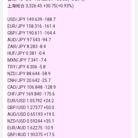
上海総合 3,326.45 +30.75(+0.93%)
USD/JPY 149.639 -188.7
EUR/JPY 158.316 -161.4
GBP/JPY 190.611 -164.4
AUD/JPY 97.543 -94.7
ZAR/JPY 8.283 -8.4
HUF/JPY 0.381 -0.4
MXN/JPY 7.341 -7.4
TRY/JPY 4.306 -5.8
NZD/JPY 88.644 -58.9
CNH/JPY 20.642 -25.7
CAD/JPY 106.848 -128.9
CHF/JPY 169.840 -175.6
EUR/USD 1.05792 +24.2
GBP/USD 1.27377 +50.0
AUD/USD 0.65193 +19.5
NZD/USD 0.59244 +35.1
EUR/AUD 1.62275 -10.9
GBP/AUD 1.95375 +17.5