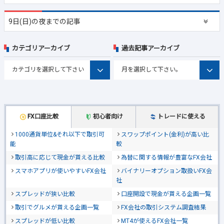
9日(日)の夜までの記事
カテゴリアーカイブ
過去記事アーカイブ
FX口座比較
初心者向け
トレードに使える
1000通貨単位&それ以下で取引可
スワップポイント(金利)が高い比
能
較
取引高に応じて現金が貰える比較
為替に関する情報が豊富なFX会社
スマホアプリが使いやすいFX会社
バイナリーオプション取扱いFX会
社
スプレッドが狭い比較
口座開設で現金が貰える企画一覧
取引でグルメが貰える企画一覧
FX会社の取引システム調査結果
スプレッドが低い比較
MT4が使えるFX会社一覧