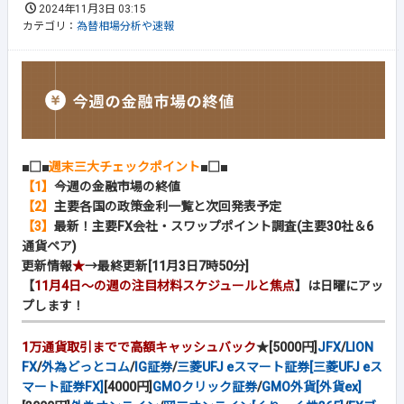
2024年11月3日 03:15
カテゴリ：
為替相場分析や速報
■□■
週末三大チェックポイント
■□■
【1】
今週の金融市場の終値
【2】
主要各国の政策金利一覧と次回発表予定
【3】
最新！主要FX会社・スワップポイント調査(主要30社＆6
通貨ペア)
更新情報
★
→最終更新[11月3日7時50分]
【
11月4日～の週の注目材料スケジュールと焦点
】は日曜にアッ
プします！
1万通貨取引までで高額キャッシュバック
★[5000円]
JFX
/
LION
FX
/
外為どっとコム
/
IG証券
/
三菱UFJ eスマート証券[三菱UFJ eス
マート証券FX]
[4000円]
GMOクリック証券
/
GMO外貨[外貨ex]