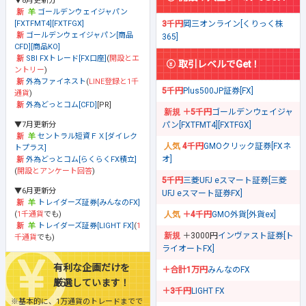
▼8月更新分
ゴールデンウェイジャパン
[FXTFMT4][FXTFGX]
3千円
岡三オンライン[くりっく株
ゴールデンウェイジャパン[商品
365]
CFD][商品KO]
SBI FXトレード[FX口座]
(
開設とエ
取引レベルでGet！
ントリー
)
外為ファイネスト
(
LINE登録と1千
5千円
Plus500JP証券[FX]
通貨
)
外為どっとコム[CFD]
[PR]
＋5千円
ゴールデンウェイジャ
▼7月更新分
パン[FXTFMT4][FXTFGX]
セントラル短資ＦＸ[ダイレク
4千円
GMOクリック証券[FXネ
トプラス]
オ]
外為どっとコム[らくらくFX積立]
(
開設とアンケート回答
)
5千円
三菱UFJ eスマート証券[三菱
▼6月更新分
UFJ eスマート証券FX]
トレイダーズ証券[みんなのFX]
(
1千通貨
でも)
＋4千円
GMO外貨[外貨ex]
トレイダーズ証券[LIGHT FX]
(
1
＋3000円
インヴァスト証券[ト
千通貨
でも)
ライオートFX]
有利な企画だけを
＋合計1万円
みんなのFX
厳選しています！
＋3千円
LIGHT FX
※基本的に、1万通貨のトレードまでで