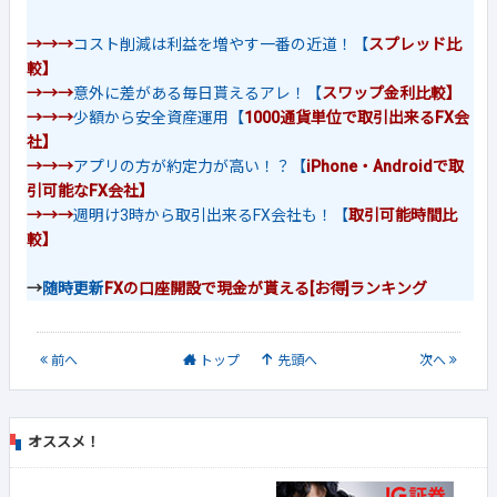
→→→
コスト削減は利益を増やす一番の近道！【
スプレッド比
較】
→→→
意外に差がある毎日貰えるアレ！【
スワップ金利比較】
→→→
少額から安全資産運用【
1000通貨単位で取引出来るFX会
社】
→→→
アプリの方が約定力が高い！？【
iPhone・Androidで取
引可能なFX会社】
→→→
週明け3時から取引出来るFX会社も！【
取引可能時間比
較】
→
随時更新
FXの口座開設で現金が貰える[お得]ランキング
前
へ
トップ
先頭へ
次
へ
オススメ！