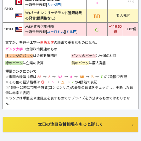
-
56.2
→過去発表時[
カナダ円
]
23:00
米)バーキン：リッチモンド連銀総裁
要人発言
の発言(投票権なし)
米)
消費者信用残高
+118.50
28:00
-1.82億
→過去発表時[
ユーロドル
][
ドル円
]
億
文字が、普通→
太字
→
赤色太字
の順番で重要なものになる。
ピンク太字
→金融政策関連のもの
オレンジのバック
は金融政策関連
ピンクのバック
は米国の材料
緑のバック
は企業の決算
黄のバック
は要人発言
重要ランクについて
※米国の経済指標は
→
→
→
→
→
→
の7段階で表記
※その他の経済指標は
→
→
→
の4段階で表記
※15時～20時に市場予想値(コンセンサス)の最新の数値をチェックし、更新した数
値は赤字で表記
※ランクは重要度や注目度を表すものでサプライズを予想するものではありませ
ん。
本日の注目為替相場をもっと詳しく