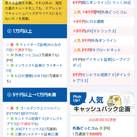
4千円
岡三オンライン[くりっく365]
貰える企画を対象。それ以外は、規定
の量のトレードをしても、スプレッド
＋8千円
[PR]
外為どっとコム
でキャッシュバックがマイナスになら
ないモノを掲載。
＋5千円
ヒロセ通商
1万円以上
＋5千円
JFX[マトリックス]
3千円
外為オンライン
トレイダーズ証券[みんなの
FX]
(
1千通貨
でも)
3千円
FXブロードネット
外為どっとコム
(1万通貨でも)
3千円分
アイネット証券[ループイフ
[PR]
ダン]
インヴァスト証券[トライオート
FX]
3千円
セントラル短資ＦＸ[ダイレク
ヒロセ通商[LION FX]
(1万通貨で
トプラス]
も)
5千円以上→1万円未満
ゴールデンウェイジャパン
[FXTFMT4][FXTFGX]
セントラル短資ＦＸ[ダイレクト
2026年8月3日更新
プラス]
(
1千通貨
でも)
外為どっとコム
[PR]
JFX[マトリックス]
(1万通貨)
1万通貨で
5000円
三菱UFJ eスマート証券[三菱