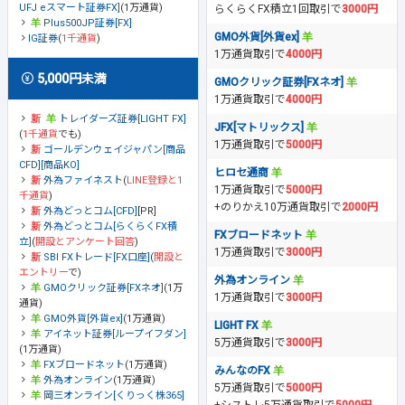
UFJ eスマート証券FX]
(1万通貨)
らくらくFX積立1回取引で
3000円
Plus500JP証券[FX]
GMO外貨[外貨ex]
IG証券
(
1千通貨
)
1万通貨取引で
4000円
5,000円未満
GMOクリック証券[FXネオ]
1万通貨取引で
4000円
トレイダーズ証券[LIGHT FX]
JFX[マトリックス]
(
1千通貨
でも)
1万通貨取引で
5000円
ゴールデンウェイジャパン[商品
CFD][商品KO]
ヒロセ通商
外為ファイネスト
(
LINE登録と1
1万通貨取引で
5000円
千通貨
)
+のりかえ10万通貨取引で
2000円
外為どっとコム[CFD]
[PR]
外為どっとコム[らくらくFX積
FXブロードネット
立]
(
開設とアンケート回答
)
1万通貨取引で
3000円
SBI FXトレード[FX口座]
(
開設と
エントリー
で)
外為オンライン
GMOクリック証券[FXネオ]
(1万
1万通貨取引で
3000円
通貨)
GMO外貨[外貨ex]
(1万通貨)
LIGHT FX
アイネット証券[ループイフダン]
5万通貨取引で
3000円
(1万通貨)
FXブロードネット
(1万通貨)
みんなのFX
外為オンライン
(1万通貨)
5万通貨取引で
5000円
岡三オンライン[くりっく株365]