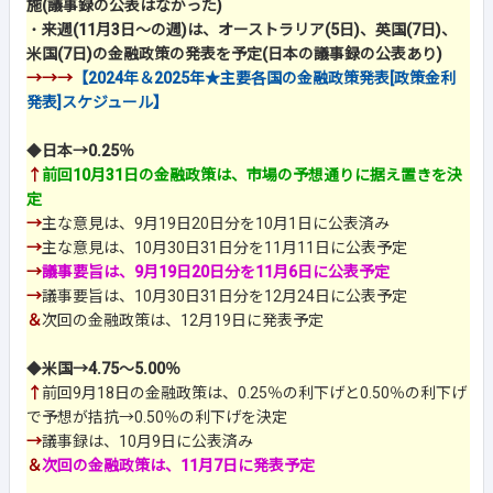
施(議事録の公表はなかった)
・
来週(11月3日～の週)は、オーストラリア(5日)、英国(7日)、
米国(7日)の金融政策の発表を予定(日本の議事録の公表あり)
→→→
【2024年＆2025年★主要各国の金融政策発表[政策金利
発表]スケジュール】
◆
日本→0.25％
↑
前回10月31日の金融政策は、市場の予想通りに据え置きを決
定
→
主な意見は、9月19日20日分を10月1日に公表済み
→
主な意見は、10月30日31日分を11月11日に公表予定
→
議事要旨は、9月19日20日分を11月6日に公表予定
→
議事要旨は、10月30日31日分を12月24日に公表予定
＆
次回の金融政策は、12月19日に発表予定
◆
米国→4.75～5.00％
↑
前回9月18日の金融政策は、0.25％の利下げと0.50％の利下げ
で予想が拮抗→0.50％の利下げを決定
→
議事録は、10月9日に公表済み
＆
次回の金融政策は、11月7日に発表予定