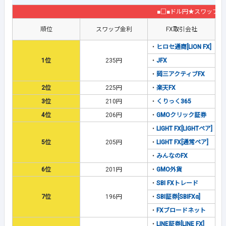
■□■ドル円★スワップ金
順位
スワップ金利
FX取引会社
・
ヒロセ通商[LION FX]
1位
235円
・
JFX
・
岡三アクティブFX
2位
225円
・
楽天FX
3位
210円
・
くりっく365
4位
206円
・
GMOクリック証券
・
LIGHT FX[LIGHTペア]
5位
205円
・
LIGHT FX[通常ペア]
・
みんなのFX
6位
201円
・
GMO外貨
・
SBI FXトレード
7位
196円
・
SBI証券[SBIFXα]
・
FXブロードネット
・
LINE証券[LINE FX]