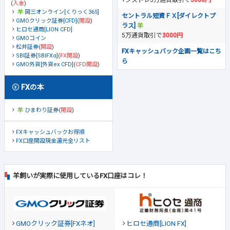
+シストレ5万通貨取引で
5000円
(
入金
)
岡三オンライン[くりっく365]
セントラル短資ＦＸ[ダイレクトプ
GMOクリック証券[CFD]
(
開設
)
ラス]
ヒロセ通商[LION CFD]
5万通貨取引で
3000円
GMOコイン
松井証券
(
開設
)
FXキャッシュバック企画一覧はこち
SBI証券[SBIFXα]
(
FX開設
)
ら
GMO外貨[外貨ex CFD]
(
CFD開設
)
FXの本
ひまわり証券
(
開設
)
FXキャッシュバックお得順
FX口座開設現金還元全リスト
羊飼いが実際に使用しているFX口座はコレ！
GMOクリック証券[FXネオ]
ヒロセ通商[LION FX]