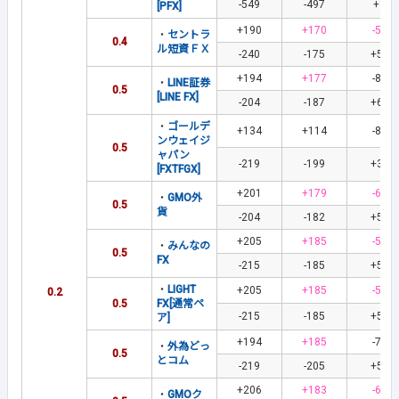
-549
-497
+1
[PFX]
+190
+170
-58
・
セントラ
0.4
ル短資ＦＸ
-240
-175
+57
+194
+177
-82
・
LINE証券
0.5
[LINE FX]
-204
-187
+67
・
ゴールデ
+134
+114
-87
ンウェイジ
0.5
ャパン
-219
-199
+37
[FXTFGX]
+201
+179
-62
・
GMO外
0.5
貨
-204
-182
+59
+205
+185
-55
・
みんなの
0.5
FX
-215
-185
+55
・
LIGHT
+205
+185
-55
0.2
0.5
FX[通常ペ
-215
-185
+55
ア]
+194
+185
-73
・
外為どっ
0.5
とコム
-219
-205
+58
+206
+183
-60
・
GMOク