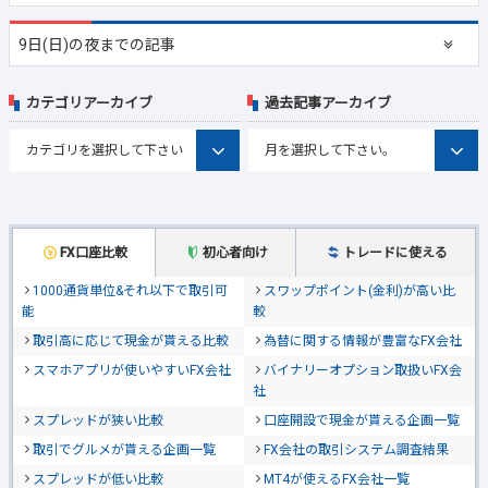
9日(日)の夜までの記事
カテゴリアーカイブ
過去記事アーカイブ
FX口座比較
初心者向け
トレードに使える
1000通貨単位&それ以下で取引可
スワップポイント(金利)が高い比
能
較
取引高に応じて現金が貰える比較
為替に関する情報が豊富なFX会社
スマホアプリが使いやすいFX会社
バイナリーオプション取扱いFX会
社
スプレッドが狭い比較
口座開設で現金が貰える企画一覧
取引でグルメが貰える企画一覧
FX会社の取引システム調査結果
スプレッドが低い比較
MT4が使えるFX会社一覧