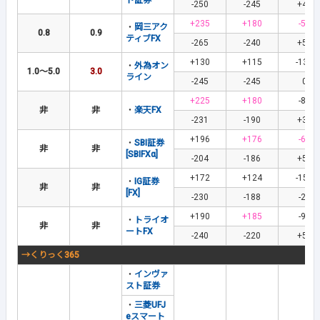
ト証券
-250
-245
+45
+235
+180
-59
・
岡三アク
0.8
0.9
ティブFX
-265
-240
+59
+130
+115
-130
・
外為オン
1.0～5.0
3.0
ライン
-245
-245
0
+225
+180
-83
非
非
・
楽天FX
-231
-190
+38
+196
+176
-63
・
SBI証券
非
非
[SBIFXα]
-204
-186
+58
+172
+124
-152
・
IG証券
非
非
[FX]
-230
-188
-24
+190
+185
-95
・
トライオ
非
非
ートFX
-240
-220
+55
→くりっく365
・
インヴァ
スト証券
・
三菱UFJ
eスマート