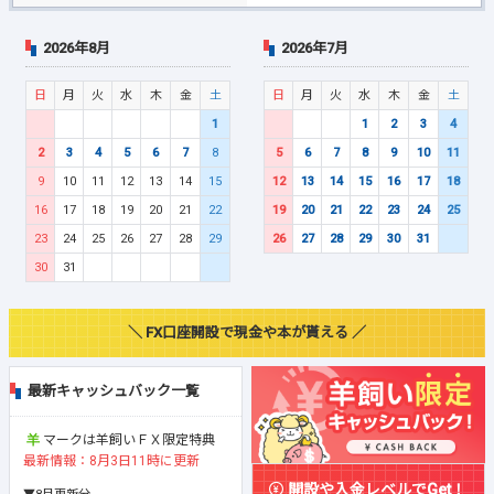
2026年8月
2026年7月
日
月
火
水
木
金
土
日
月
火
水
木
金
土
1
1
2
3
4
2
3
4
5
6
7
8
5
6
7
8
9
10
11
9
10
11
12
13
14
15
12
13
14
15
16
17
18
16
17
18
19
20
21
22
19
20
21
22
23
24
25
23
24
25
26
27
28
29
26
27
28
29
30
31
30
31
＼ FX口座開設で現金や本が貰える ／
最新キャッシュバック一覧
マークは羊飼いＦＸ限定特典
最新情報：8月3日11時に更新
開設や入金レベルでGet！