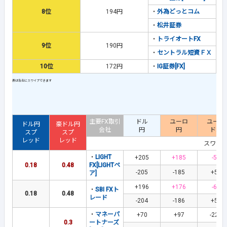
8位
194円
・
外為どっとコム
・
松井証券
・
トライオートFX
9位
190円
・
セントラル短資ＦＸ
10位
172円
・
IG証券[FX]
主要FX取引
ドル
ユーロ
ユーロ
ドル円
豪ドル円
会社
円
円
ドル
スプ
スプ
レッド
レッド
スワッ
・
LIGHT
+205
+185
-55
0.18
0.48
FX[LIGHTペ
-205
-185
+55
ア]
+196
+176
-63
・
SBI FXト
0.18
0.48
レード
-204
-186
+58
・
マネーパ
+70
+97
-228
0.3
ートナーズ