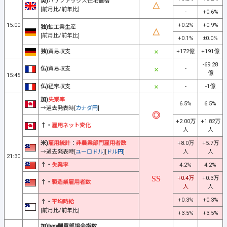
英)
ハリファックス住宅価格
[前月比/前年比]
-
+0.6%
15:00
+0.2%
+0.9%
独)
鉱工業生産
[前月比/前年比]
+0.1%
±0.0%
独)
貿易収支
+172億
+191億
-69.28
仏)
貿易収支
-
億
15:45
仏)
経常収支
-
-1億
加)
失業率
6.5%
6.5%
→過去発表時[
カナダ円
]
+2.00万
+1.82万
↑・
雇用ネット変化
人
人
米)
雇用統計
：
非農業部門雇用者数
+8.0万
+5.7万
→過去発表時[
ユーロドル
][
ドル円
]
人
人
21:30
↑・
失業率
4.2%
4.2%
+0.4万
+0.3万
↑・
製造業雇用者数
人
人
+0.3%
+0.3%
↑・
平均時給
[前月比/前年比]
+3.5%
+3.5%
加)Ivey購買部協会指数