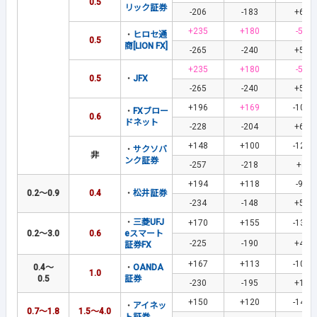
0.5
リック証券
-206
-183
+60
+235
+180
-59
・
ヒロセ通
0.5
商[LION FX]
-265
-240
+59
+235
+180
-59
0.5
・
JFX
-265
-240
+59
+196
+169
-103
・
FXブロー
0.6
ドネット
-228
-204
+60
+148
+100
-122
・
サクソバ
非
ンク証券
-257
-218
+4
+194
+118
-90
0.2～0.9
0.4
・
松井証券
-234
-148
+50
・
三菱UFJ
+170
+155
-134
0.2～3.0
0.6
eスマート
-225
-190
+44
証券FX
+167
+113
-108
0.4～
・
OANDA
1.0
0.5
証券
-230
-195
+18
+150
+120
-140
・
アイネッ
0.7～1.8
1.5～4.0