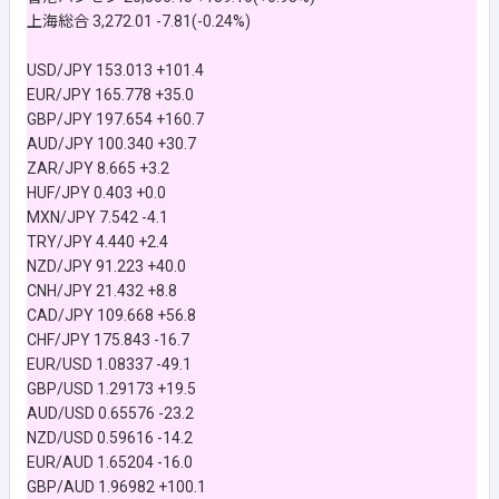
上海総合 3,272.01 -7.81(-0.24%)
USD/JPY 153.013 +101.4
EUR/JPY 165.778 +35.0
GBP/JPY 197.654 +160.7
AUD/JPY 100.340 +30.7
ZAR/JPY 8.665 +3.2
HUF/JPY 0.403 +0.0
MXN/JPY 7.542 -4.1
TRY/JPY 4.440 +2.4
NZD/JPY 91.223 +40.0
CNH/JPY 21.432 +8.8
CAD/JPY 109.668 +56.8
CHF/JPY 175.843 -16.7
EUR/USD 1.08337 -49.1
GBP/USD 1.29173 +19.5
AUD/USD 0.65576 -23.2
NZD/USD 0.59616 -14.2
EUR/AUD 1.65204 -16.0
GBP/AUD 1.96982 +100.1