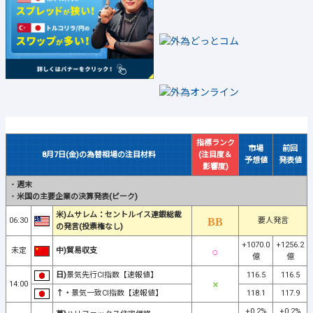
指標ランク
市場
前回
8月7日(金)の為替相場の注目材料
(注目度＆
予想値
発表値
影響度)
・
週末
・
米国の主要企業の決算発表(ピーク)
米)ムサレム：セントルイス連銀総裁
06:30
要人発言
の発言(投票権なし)
+1070.0
+1256.2
未定
中)貿易収支
億
億
日)
景気先行CI指数【速報値】
116.5
116.5
14:00
↑・
景気一致CI指数【速報値】
118.1
117.9
+0.2%
+0.2%