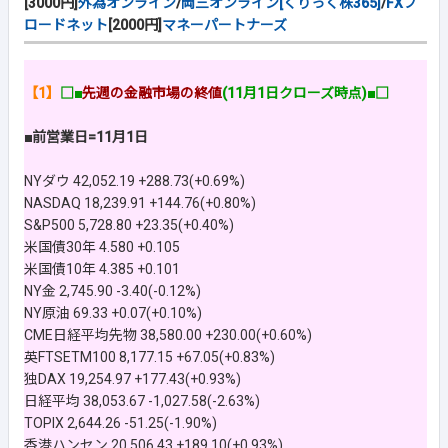
[3000円]
外為オンライン
/
岡三オンライン[くりっく株365]
/
FXブ
ロードネット
[2000円]
マネーパートナーズ
【1】
□■
先週の金融市場の終値
(11月1日クローズ時点)■□
■前営業日=11月1日
NYダウ 42,052.19 +288.73(+0.69%)
NASDAQ 18,239.91 +144.76(+0.80%)
S&P500 5,728.80 +23.35(+0.40%)
米国債30年 4.580 +0.105
米国債10年 4.385 +0.101
NY金 2,745.90 -3.40(-0.12%)
NY原油 69.33 +0.07(+0.10%)
CME日経平均先物 38,580.00 +230.00(+0.60%)
英FTSETM100 8,177.15 +67.05(+0.83%)
独DAX 19,254.97 +177.43(+0.93%)
日経平均 38,053.67 -1,027.58(-2.63%)
TOPIX 2,644.26 -51.25(-1.90%)
香港ハンセン 20,506.43 +189.10(+0.93%)