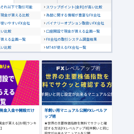
位&それ以下で取引可能
スワップポイント(金利)が高い比較
て現金が貰える比較
為替に関する情報が豊富なFX会社
使いやすいFX会社
バイナリーオプション取扱いFX会社
狭い比較
口座開設で現金が貰える企画一覧
が貰える企画一覧
FX会社の取引システム調査結果
低い比較
MT4が使えるFX会社一覧
で現金入金や開設だけ
羊飼い用マニュアル公開FXレベルア
ップ術
現金が貰える[お得]ランキ
★世界の主要株価指数を無料でサクッと確
版】
認する方法[FXレベルアップ術]羊飼いと同じ
設定が出来るマニュアルを公開