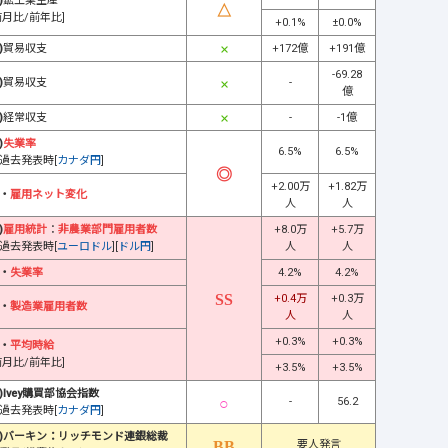
)
鉱工業生産
前月比/前年比]
+0.1%
±0.0%
)
貿易収支
+172億
+191億
-69.28
)
貿易収支
-
億
)
経常収支
-
-1億
)
失業率
6.5%
6.5%
過去発表時[
カナダ円
]
+2.00万
+1.82万
・
雇用ネット変化
人
人
)
雇用統計
：
非農業部門雇用者数
+8.0万
+5.7万
過去発表時[
ユーロドル
][
ドル円
]
人
人
・
失業率
4.2%
4.2%
+0.4万
+0.3万
・
製造業雇用者数
人
人
+0.3%
+0.3%
・
平均時給
前月比/前年比]
+3.5%
+3.5%
)Ivey購買部協会指数
-
56.2
過去発表時[
カナダ円
]
)バーキン：リッチモンド連銀総裁
要人発言