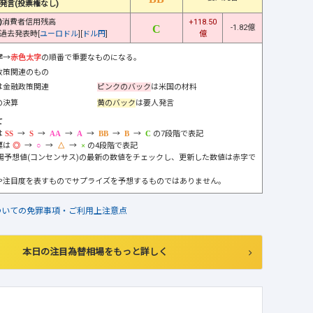
発言(投票権なし)
)
消費者信用残高
+118.50
-1.82億
過去発表時[
ユーロドル
][
ドル円
]
億
字
→
赤色太字
の順番で重要なものになる。
政策関連のもの
は金融政策関連
ピンクのバック
は米国の材料
の決算
黄のバック
は要人発言
て
は
→
→
→
→
→
→
の7段階で表記
標は
→
→
→
の4段階で表記
市場予想値(コンセンサス)の最新の数値をチェックし、更新した数値は赤字で
や注目度を表すものでサプライズを予想するものではありません。
ついての免罪事項・ご利用上注意点
本日の注目為替相場をもっと詳しく