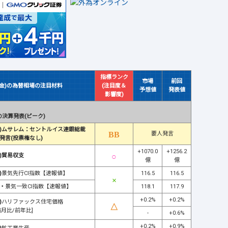
指標ランク
市場
前回
(金)の為替相場の注目材料
(注目度＆
予想値
発表値
影響度)
決算発表(ピーク)
)ムサレム：セントルイス連銀総裁
要人発言
発言(投票権なし)
+1070.0
+1256.2
)貿易収支
億
億
)
景気先行CI指数【速報値】
116.5
116.5
・
景気一致CI指数【速報値】
118.1
117.9
+0.2%
+0.2%
)
ハリファックス住宅価格
前月比/前年比]
-
+0.6%
+0.2%
+0.9%