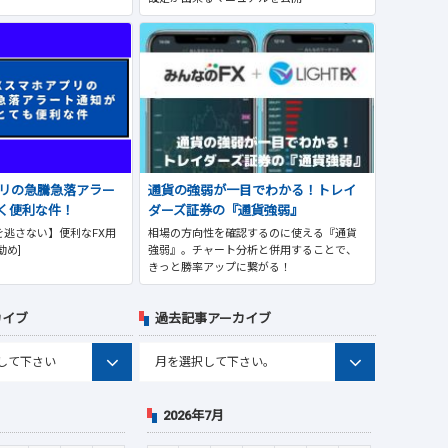
プリの急騰急落アラー
通貨の強弱が一目でわかる！トレイ
く便利な件！
ダーズ証券の『通貨強弱』
逃さない】便利なFX用
相場の方向性を確認するのに使える『通貨
勧め]
強弱』。チャート分析と併用することで、
きっと勝率アップに繋がる！
カイブ
過去記事アーカイブ
2026年7月