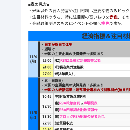
■表の見方■
・米国以外の要人発言や注目材料は重要な物のみピック
・注目材料のうち、特に注目度の高いものを
赤色
、その
・金融政策関連のものはイベントの欄へ
桃色
で表記。
経済指標＆注目材
・
日本が祝日で休場
・
週明け
・
米国の主要企業の決算発表→多数あり
11/4
29:00
NZ)
RBNZ金融安定報告書公表
(月)
24:00
米)製造業受注指数
27:00
米)3年債入札
・
五十日(5日)
・
米国の主要企業の決算発表→多数あり
・
米国の大統領選挙・連邦議会選挙の投開票開始(結果判
10:45
中)財新非製造業PMI
豪)
RBA政策金利
＆
声明発表
12:30
豪)
RBA四半期金融政策報告
11/5
13:30
豪)
ブロックRBA総裁の記者会見
(火)
22:30
加)貿易収支