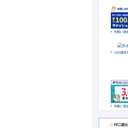
羊飼い限
1000通
羊飼い限
FX口座