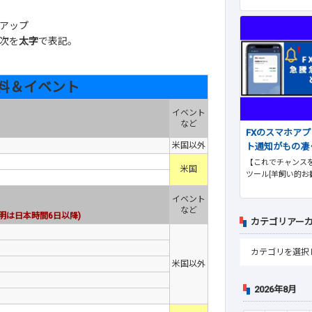
アップ
次を
太字
で表記。
料＆イベント
イベント
など
FXのスマホア
米国以外
ト通知がもの凄
【これでチャンスを
米国
ツール[羊飼い的お
イベント
など
明は日本時間6日以降)
カテゴリアー
米国以外
2026年8月