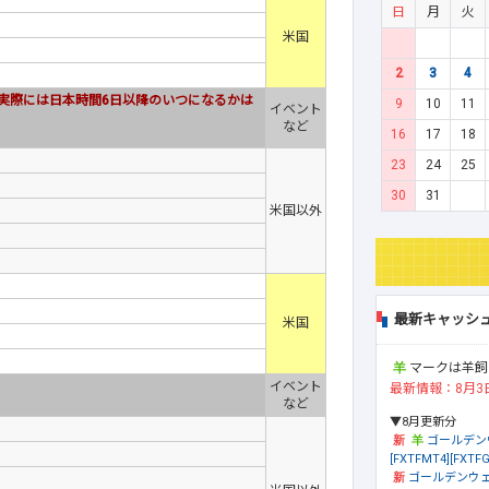
日
月
火
米国
2
3
4
実際には日本時間6日以降のいつになるかは
9
10
11
イベント
など
16
17
18
23
24
25
30
31
米国以外
最新キャッシ
米国
マークは羊飼
イベント
最新情報：8月3
など
▼8月更新分
ゴールデン
[FXTFMT4][FXTFG
ゴールデンウェ