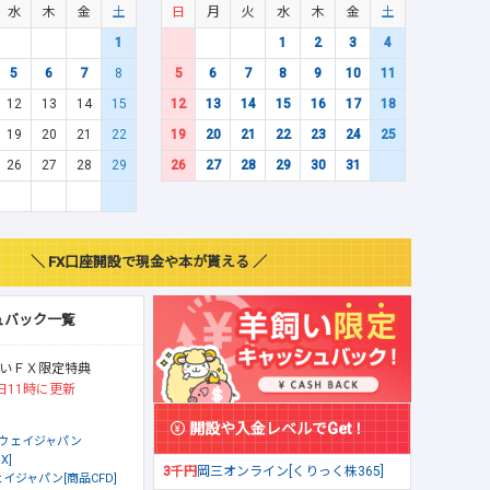
水
木
金
土
日
月
火
水
木
金
土
1
1
2
3
4
5
6
7
8
5
6
7
8
9
10
11
12
13
14
15
12
13
14
15
16
17
18
19
20
21
22
19
20
21
22
23
24
25
26
27
28
29
26
27
28
29
30
31
＼ FX口座開設で現金や本が貰える ／
ュバック一覧
いＦＸ限定特典
日11時に更新
開設や入金レベルでGet！
ウェイジャパン
X]
3千円
岡三オンライン[くりっく株365]
イジャパン[商品CFD]