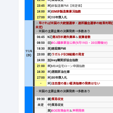
22:30
米)貿易収支
23:45
米)
非製造業PMI【改定値】
24:00
米)
ISM非製造業景況指数
27:00
米)10年債入札
・
早ければ米国の大統領選挙・連邦議会選挙の結果判明(
未定)
・
米国の主要企業の決算発表→多数あり
06:45
NZ)
第3四半期失業率
＆
就業者数
08:50
日)
BOJ議事要旨公表(9月19日・20日開催分)
18:30
英)建設業PMI
11/6
23:00
欧)
ラガルドECB総裁の発言
(水)
24:00
加)Ivey購買部協会指数
21:00
米)
MBA住宅ローン申請指数
24:30
米)週間原油在庫
27:00
米)30年債入札
-
米)
注目度の高い経済指標の発表はない
・
米国の主要企業の決算発表→多数あり
09:30
豪)
貿易収支
未定
中)貿易収支
英)
BOE政策金利
＆
声明発表