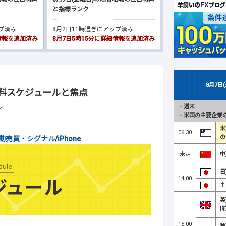
と指標ランク
ップ済み
8月2日11時過ぎにアップ済み
細情報を追加済み
8月7日5時15分に詳細情報を追加済み
8月7日
材料スケジュールと焦点
・
週末
ル
・
米国の主要企業の
米
06:30
の
動売買・シグナル
/
iPhone
未定
中
日
14:00
↑
英
[
15:00