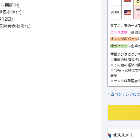
の
ト期間中)
米
発表を消化)
28:00
→
12日)
決算発表を消化)
文字が、普通→
太
ピンク太字
→金融
オレンジのバック
緑のバック
は企業
重要ランクについ
※米国の経済指標
※その他の経済指
※15時～20時に
表記
※ランクは重要度
当コンテンツに
オススメ！