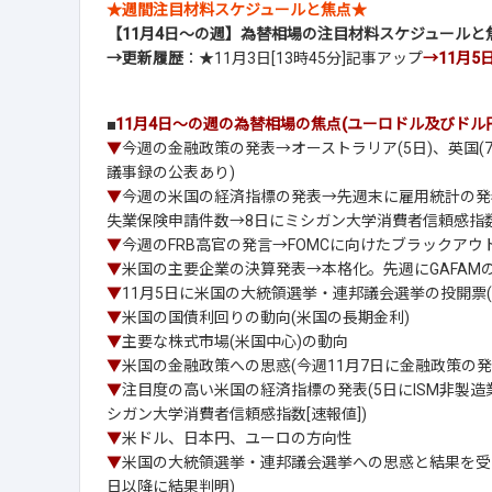
★週間注目材料スケジュールと焦点★
【11月4日～の週】為替相場の注目材料スケジュールと
→更新履歴
：★11月3日[13時45分]記事アップ
→11月5日
■
11月4日～の週の為替相場の焦点(ユーロドル及びドル
▼
今週の金融政策の発表→オーストラリア(5日)、英国(7
議事録の公表あり)
▼
今週の米国の経済指標の発表→先週末に雇用統計の発表
失業保険申請件数→8日にミシガン大学消費者信頼感指数
▼
今週のFRB高官の発言→FOMCに向けたブラックアウト
▼
米国の主要企業の決算発表→本格化。先週にGAFAM
▼
11月5日に米国の大統領選挙・連邦議会選挙の投開票(
▼
米国の国債利回りの動向(米国の長期金利)
▼
主要な株式市場(米国中心)の動向
▼
米国の金融政策への思惑(今週11月7日に金融政策の発
▼
注目度の高い米国の経済指標の発表(5日にISM非製
シガン大学消費者信頼感指数[速報値])
▼
米ドル、日本円、ユーロの方向性
▼
米国の大統領選挙・連邦議会選挙への思惑と結果を受け
日以降に結果判明)