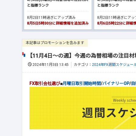
と指標ランク
と指標ランク
8月2日11時過ぎにアップ済み
8月2日11時過ぎにア
8月5日5時30分に詳細情報を追加済み
8月6日5時22分に詳
本記事はプロモーションを含みます
【11月4日～の週】今週の為替相場の注目
2024年11月3日 13:45
カテゴリ：
2024年FX週間スケジュー
FX取引会社選び
■
月曜日取引開始時間
/
バイナリーOP
/
自