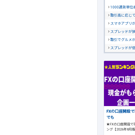
1000通貨単
取引高に応じ
スマホアプリが
スプレッドが
取引でグルメ
スプレッドが
FXの口座開設
でも
★FXの口座開設で
ング【2026年8月