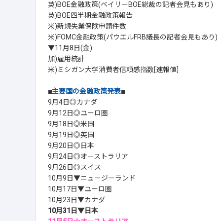
英)BOE金融政策(ベイリーBOE総裁の記者会見もあり)
英)BOE四半期金融政策報告
米)新規失業保険申請件数
米)FOMC金融政策(パウエルFRB議長の記者会見もあり)
▼11月8日(金)
加)雇用統計
米)ミシガン大学消費者信頼感指数[速報値]
■
主要国の金融政策発表
■
9月4日◎カナダ
9月12日◎ユーロ圏
9月18日◎米国
9月19日◎英国
9月20日◎日本
9月24日◎オーストラリア
9月26日◎スイス
10月9日▼ニュージーランド
10月17日▼ユーロ圏
10月23日▼カナダ
10月31日▼日本