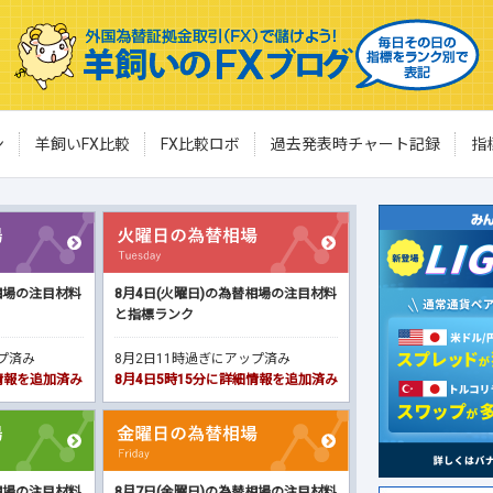
ン
羊飼いFX比較
FX比較ロボ
過去発表時チャート記録
指
相場の注目材料
8月4日(火曜日)の為替相場の注目材料
と指標ランク
ップ済み
8月2日11時過ぎにアップ済み
細情報を追加済み
8月4日5時15分に詳細情報を追加済み
相場の注目材料
8月7日(金曜日)の為替相場の注目材料