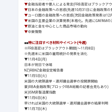
▼
金融当局者や要人による発言(FRB高官はブラックアウ
▼
日本の金融政策への思惑(先週10月31日に金融政策の
▼
ユーロ圏の金融政策への思惑(次回金融政策発表は12月
▼
米国の主要企業の決算発表(本格化。先週にGAFAMの
▼
原油と金を中心とした商品市場の動向
▼
中東情勢
■■
特に注目すべき材料やイベント(今週)
※FRB高官はブラックアウト期間(～11月8日)
※先週末に米国の雇用統計の発表を消化
▼11月4日(月)
日本が祝日で休場
NZ)RBNZ金融安定報告書
▼11月5日(火)
米国の大統領選挙・連邦議会選挙の投開票開始
豪)RBA金融政策(ブロックRBA総裁の記者会見もあり)
米)ISM非製造業指数
▼11月6日(水)
早ければ米国の大統領選挙・連邦議会選挙の結果判明
▼11月7日(木)