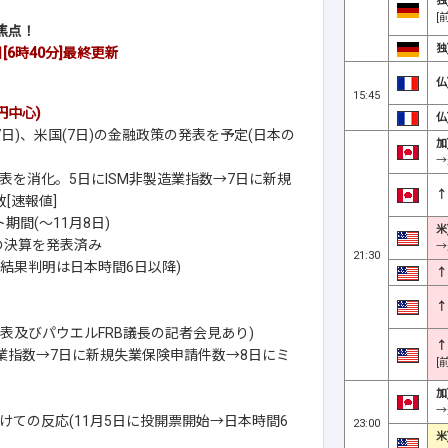
独
[
焦点！
独
[6時40分]
最終更新
仏
15:45
円中心)
仏
日)、米国(7日)の金融政策の発表を予定(日本の
加
→
を消化。5日にISM非製造業指数→7日に新規
↑
[速報値]
期間(～11月8日)
米
の決算を発表済み
→
21:30
結果判明は日本時間6日以降)
↑
↑
表及びパウエルFRB議長の記者会見あり)
↑
造業指数→7日に新規失業保険申請件数→8日にミ
[
加
→
ての反応(11月5日に投開票開始→日本時間6
23:00
米